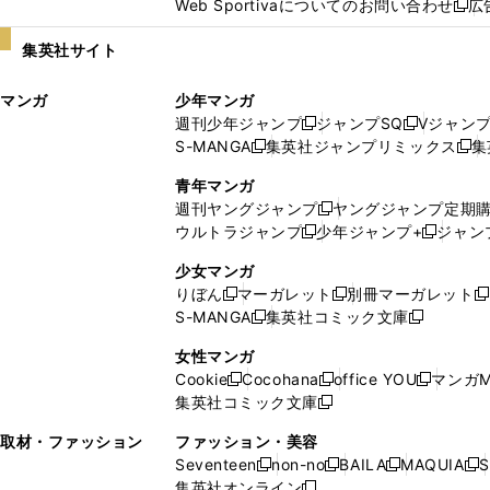
Web Sportivaについてのお問い合わせ
広
し
新
い
し
集英社サイト
ウ
い
ィ
ウ
マンガ
少年マンガ
ン
ィ
週刊少年ジャンプ
ジャンプSQ
Vジャン
ド
ン
新
新
S-MANGA
集英社ジャンプリミックス
集
ウ
ド
新
し
し
新
で
ウ
し
い
い
し
青年マンガ
開
で
い
ウ
ウ
い
週刊ヤングジャンプ
ヤングジャンプ定期
新
く
開
ウ
ィ
ィ
ウ
ウルトラジャンプ
少年ジャンプ+
ジャン
新
し
新
く
ィ
ン
ン
ィ
し
い
し
ン
ド
ド
ン
少女マンガ
い
ウ
い
ド
ウ
ウ
ド
りぼん
マーガレット
別冊マーガレット
新
新
新
ウ
ィ
ウ
ウ
で
で
ウ
S-MANGA
集英社コミック文庫
し
新
し
新
ィ
ン
ィ
で
開
開
で
い
し
い
し
ン
ド
ン
女性マンガ
開
く
く
開
ウ
い
ウ
い
ド
ウ
ド
Cookie
Cocohana
office YOU
マンガM
く
く
新
新
新
ィ
ウ
ィ
ウ
ウ
で
ウ
集英社コミック文庫
し
新
し
し
ン
ィ
ン
ィ
で
開
で
い
し
い
い
ド
ン
ド
ン
取材・ファッション
ファッション・美容
開
く
開
ウ
い
ウ
ウ
ウ
ド
ウ
ド
Seventeen
non-no
BAILA
MAQUIA
S
く
く
新
新
新
新
ィ
ウ
ィ
ィ
で
ウ
で
ウ
集英社オンライン