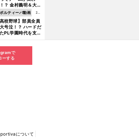
8.0
！？ 金村義明＆大塚
6更
二が語る歴代監督エ
ポルティーバ動画
202
新
ソード
高校野球】部員全員
6.0
大号泣！？ ハードだ
8.0
たPL学園時代を支え
6更
ものとは
新
agramで
ローする
Sportivaについて