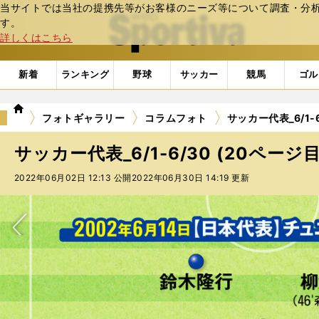
当サイトでは当社の提携先等がお客様のニーズ等について調査・分析し
web Sportiva (webスポルティーバ)
す。
詳しくはこちら
新着
ランキング
野球
サッカー
競馬
ゴル
we
フォトギャラリー
コラムフォト
サッカー代表_6/1-6
b
ス
サッカー代表_6/1-6/30 (20ページ目
ポ
ル
2022年06月02日 12:13 公開
2022年06月30日 14:19 更新
テ
ィ
ー
バ
次へ