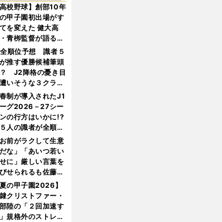
高校野球】創部10年
の甲子園初出場がす
てを変えた 健大高
・青栁監督が語る
機動破壊」はこうし
1全順位予想 識者５
生まれた
が推す優勝候補筆頭
？ J2降格の憂き目
遭いそうな３クラブ
は？
春制が導入されたJ1
ーグ2026－27シー
ンの行方はいかに!?
５人の識者が全順位
大胆予想
お前がラクして生意
だな」「あいつ若い
せに」厳しい言葉を
びせられるも佐藤慎
郎が貫いた誇りとフ
夏の甲子園2026】
ンへの思い
隷クリストファー・
部陸の「２回加速す
」規格外のストレー