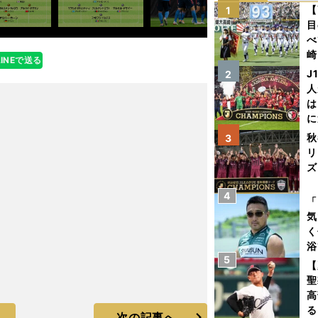
【
1
目
べ
崎
LINEで送る
「
J
2
て
人
は
に
と
秋
3
リ
ズ
4
を
「
気
く
浴
5
太
【
ァ
聖
高
る
次の記事へ