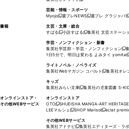
し
新
し
し
し
ン
ィ
ン
ン
開
で
開
で
い
し
い
い
い
ド
ン
ド
ド
芸能・情報・スポーツ
く
開
く
開
ウ
い
ウ
ウ
ウ
ウ
ド
ウ
ウ
Myojo
週プレNEWS
週プレ グラジャパ!
く
く
新
新
新
ィ
ウ
ィ
ィ
ィ
で
ウ
で
で
し
し
ン
ィ
ン
ン
ン
書籍
文芸・文庫・総合
開
で
開
開
い
い
ド
ン
ド
ド
ド
すばる
小説すばる
集英社 文芸ステーシ
く
開
く
く
新
新
ウ
ウ
ウ
ド
ウ
ウ
ウ
く
し
し
ィ
ィ
学芸・ノンフィクション・新書
で
ウ
で
で
で
い
い
ン
ン
集英社学芸部 - 学芸・ノンフィクション
開
で
開
開
開
新
ウ
ウ
ド
ド
1日5分で、明日は変わる よみタイ yomitai
く
開
く
く
く
し
新
ィ
ィ
ウ
ウ
く
い
ン
ン
ライトノベル・ノベライズ
で
で
ウ
ド
ド
集英社Webマガジン コバルト
集英社オレ
開
開
新
ィ
ウ
ウ
く
く
し
ン
キッズ
で
で
い
ド
集英社みらい文庫
集英社の児童図書 S-KID
開
開
新
ウ
ウ
く
く
し
ィ
オンラインストア・
オンラインストア
で
い
ン
その他WEBサービス
OTO
SHUEISHA MANGA-ART HERITAGE
開
新
ウ
ド
LEEマルシェ
SHOP Marisol
eclat prem
く
し
新
新
ィ
ウ
い
し
し
ン
その他WEBサービス
で
ウ
い
い
ド
集英社アドナビ
集英社エディターズ・ラ
開
新