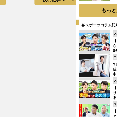
ト
く
もっと
各スポーツコラム記
ス
【
ら
8
最
ニ
き
Y
弦
中
ス
【
り
る
学
ス
け
【
よ