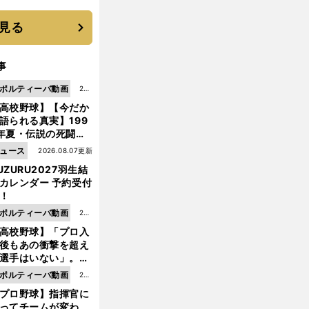
 それでもプロではな
大学進学を選ぶ理由
見る
事
ポルティーバ動画
202
高校野球】【今だか
6.0
語られる真実】199
8.0
年夏・伝説の死闘の
7更
中にPL学園に何が起
ュース
2026.08.07更新
新
ていた！？
UZURU2027羽生結
カレンダー 予約受付
！
ポルティーバ動画
202
高校野球】「プロ入
6.0
後もあの衝撃を超え
8.0
選手はいない」。PL
6更
園トリオが衝撃を受
ポルティーバ動画
202
新
た選手
プロ野球】指揮官に
6.0
ってチームが変わ