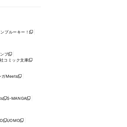
ャンプルーキー！
新
し
い
ウ
ャンプ
新
ィ
社コミック文庫
し
新
ン
い
し
ド
ウ
い
ウ
ガMeets
新
ィ
ウ
で
し
ン
ィ
開
い
ド
ン
く
ウ
ウ
ド
s
S-MANGA
新
新
ィ
で
ウ
し
し
ン
開
で
い
い
ド
く
開
ウ
ウ
ウ
NO
UOMO
く
新
新
ィ
ィ
で