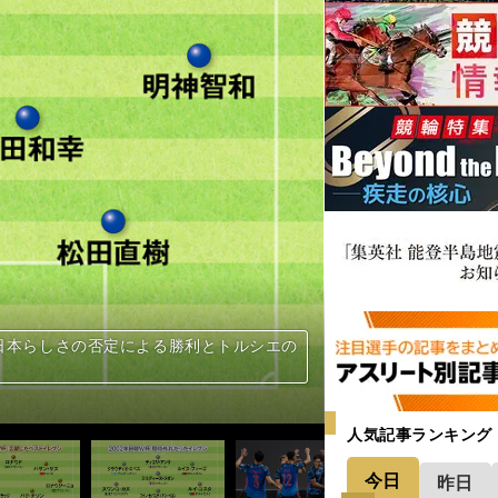
あやがキックオフセレモニーに登場して盛
戦した
ったジダン（右）
表
）韓国の鄭夢準会長（右）
田
靖（後列一番右）
笘薫
貢献した明神智和
伊東純也
れるか
たが...
が日本サッカーの進歩の証」と口をそろえ
る」（金田喜稔氏）
本」（木村和司氏）
ロ（前列左から２番目）の２トップで臨ん
、代表復帰組。課題は選手の組み合わせ
目に止まったのは、思わぬきっかけから＞
いる選手はこんなに要求するの？」＞＞
彼はまさにドリブラー。ただ、まだ伸び
４試合は「ヨーロッパの下部リーグのような
。日本らしさの否定による勝利とトルシエの
＆期待外れだった11人を選出。豪華に見える
びの縦パスや連動性のパスはゼロ。有効
日本有利で進むも韓国との共催になった理由
ずプレー」「プラチナ世代という言葉す
エリートとそうでない選手との差も感じ
エリートとそうでない選手との差も感じ
有言実行男」は、またも逆境を跳ね返すか
だから言えるが、自分を代えればよかっ
だから言えるが、自分を代えればよかっ
のカギは「ドイツでチームの中心になれ
台は「体にまとわりつくような空気を感じ
台は「体にまとわりつくような空気を感じ
背負う意識が芽生えて「キャラ変」した選
。スペインの16歳、イングランドの18
の名指導者が評価した点と ２つの警鐘＞
徐々に才能を開花させた異色なキャリア＞
左サイドバックは「一級品の左足」で未
ジェンド２人が期待するのは「三笘薫」
ジェンド２人が期待するのは「三笘薫」
に向けて死に物狂いだったかというと、ノ
0年前から世界のスタンダードに到達した
ロンドン五輪も最後は息切れ。Ｗ杯でも
バル関係や中村俊輔の落選など、どう感じ
性や「ピカイチ」と絶賛した選手との連
社長が語る今後の課題「惹きつける魅力が
由。WE２年目に向けての秘策も語った＞
ような。腹立たしく思うことは結構あっ
「ケチョンケチョンに言われた。だけ
が上がったクロスは「敵がいない場所に
さ」。日本代表を強化する国内組はこの
三都主と西澤明訓を抜擢した理由を明か
。海外組と国内組の融合で土台ができた＞
ン（右）
成したファルカン
マラドーナ、パオロ・ロッシらと参加（右）
気
田
、伊東純也
が出た
滉
人目）
た堂安律
氏
表
４試合は「ヨーロッパの下部リーグのような
４試合は「ヨーロッパの下部リーグのような
。日本らしさの否定による勝利とトルシエの
。日本らしさの否定による勝利とトルシエの
＆期待外れだった11人を選出。豪華に見える
＆期待外れだった11人を選出。豪華に見える
上げるための課題も鮮明になった ＞＞
をバネに代表初ゴールは生まれた＞＞
本人も自覚する「連係の乏しさ」＞＞
ラインの再考は必要かもしれない」＞＞
ラインの再考は必要かもしれない」＞＞
ラインの再考は必要かもしれない」＞＞
断は前園真聖の起用だった」＞＞
界のどこにもない」＞＞
て振り返った＞＞
たベスト３ ＞＞
っ張りすぎた ＞＞
ありきでいいのか ＞＞
杯本番でも使えるか ＞＞
元気の長所」とは？ ＞＞
量産している秘訣を聞いた ＞＞
日韓W杯へ挑んだ理由 ＞＞
日韓W杯へ挑んだ理由 ＞＞
撃の限界 ＞＞
が出ただけ」だった ＞＞
」と非難の嵐 ＞＞
スペイン相手に大丈夫か？ ＞＞
た名前とは＞＞
ーをするために生まれてきた」＞＞
を喜べない理由＞＞
思うブラジル戦の起用法＞＞
ず「微調整」していた＞＞
ず「微調整」していた＞＞
られざる真実＞＞
られざる真実＞＞
して戦っているのか？＞＞
言っていることは正しかった」＞＞
言っていることは正しかった」＞＞
するためには何が必要か＞＞
見えるチームの閉塞感＞＞
日本代表の弱点＞＞
できていない＞＞
かもしれないワンプレー＞＞
独断と偏見で23人を選抜＞＞
表入りを狙える選手は誰か＞＞
代表メンバーはこうして決まった＞＞
めるより、結束力」＞＞
たベスト３ ＞＞
たベスト３ ＞＞
たベスト３ ＞＞
たベスト３ ＞＞
人気記事ランキング
今日
昨日