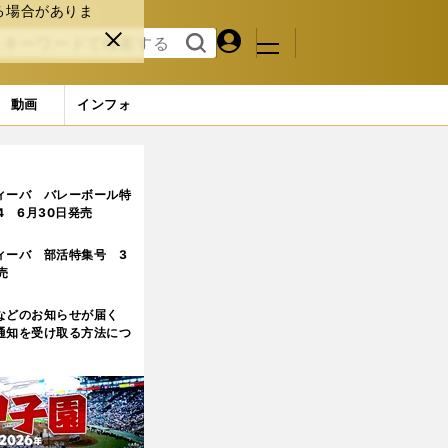
る場合がありま
マイペ
閉じ
検索
メニュ
ー
る
す
ジ
る
動画
インフォ
ィーバ バレーボール特
.4 6月30日発売
ィーバ 部活特集号 3
売
などのお知らせが届く
通知を受け取る方法につ