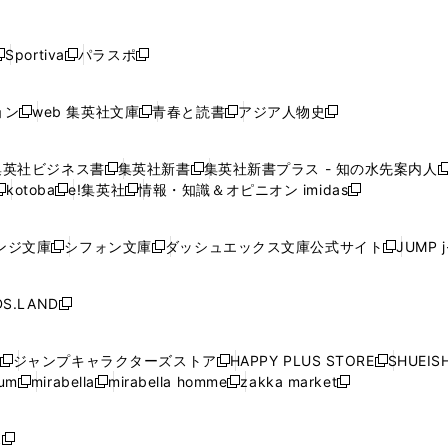
し
し
し
し
し
ン
ン
ン
ン
開
開
開
開
開
い
い
い
い
い
ド
ド
ド
ド
く
く
く
く
く
ウ
ウ
ウ
ウ
ウ
ウ
ウ
ウ
ウ
Sportiva
パラスポ
新
新
ィ
ィ
ィ
ィ
ィ
で
で
で
で
し
し
し
ン
ン
ン
ン
ン
開
開
開
開
い
い
い
ド
ド
ド
ド
ド
ョン
web 集英社文庫
青春と読書
アジア人物史
く
く
く
く
新
新
新
新
ウ
ウ
ウ
ウ
ウ
ウ
ウ
ウ
し
し
し
し
ィ
ィ
ィ
で
で
で
で
で
い
い
い
い
ン
ン
ン
集英社ビジネス書
集英社新書
集英社新書プラス - 知の水先案内人
開
開
開
開
開
新
新
新
ウ
ウ
ウ
ウ
ド
ド
ド
kotoba
e!集英社
情報・知識＆オピニオン imidas
く
く
く
く
く
新
し
新
し
新
ィ
ィ
ィ
ィ
ウ
ウ
ウ
し
し
い
し
い
し
ン
ン
ン
ン
で
で
で
い
い
ウ
い
ウ
い
ド
ド
ド
ド
ンジ文庫
シフォン文庫
ダッシュエックス文庫公式サイト
JUMP 
開
開
開
新
新
新
ウ
ウ
ィ
ウ
ィ
ウ
ウ
ウ
ウ
ウ
く
く
く
し
し
し
ィ
ィ
ン
ィ
ン
ィ
で
で
で
で
い
い
い
ン
ン
ド
ン
ド
ン
S.LAND
開
開
開
開
新
ウ
ウ
ウ
ド
ド
ウ
ド
ウ
ド
く
く
く
く
し
ィ
ィ
ィ
ウ
ウ
で
ウ
で
ウ
い
ン
ン
ン
ジャンプキャラクターズストア
HAPPY PLUS STORE
SHUEIS
で
で
開
で
開
で
新
新
新
ウ
ド
ド
ド
ium
mirabella
mirabella homme
zakka market
開
開
く
開
く
開
し
新
新
新
し
新
し
ィ
ウ
ウ
ウ
く
く
く
く
い
し
し
い
し
し
い
ン
で
で
で
ウ
い
い
ウ
い
い
ウ
ド
ボ
開
開
開
新