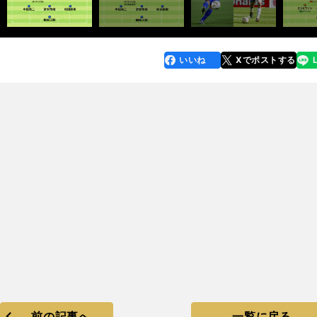
いいね
Xでポストする
line
faceboo
x
k
前の記事へ
一覧に戻る