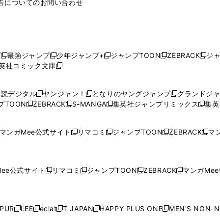
告についてのお問い合わせ
プ
最強ジャンプ
少年ジャンプ+
ジャンプTOON
ZEBRACK
ジ
新
新
新
新
新
英社コミック文庫
し
新
し
し
し
し
い
い
し
い
い
い
ウ
ウ
い
ウ
ウ
ウ
購読デジタル
ヤンジャン！
となりのヤングジャンプ
グランドジ
新
新
新
ィ
ィ
ウ
ィ
ィ
ィ
プTOON
ZEBRACK
S-MANGA
集英社ジャンプリミックス
集英
新
し
新
し
新
し
新
ン
ン
ィ
ン
ン
ン
し
い
し
い
し
い
し
ド
ド
ン
ド
ド
ド
い
ウ
い
ウ
い
ウ
い
ウ
ウ
ド
ウ
ウ
ウ
マンガMee公式サイト
リマコミ
ジャンプTOON
ZEBRACK
マン
新
新
新
新
ウ
ィ
ウ
ィ
ウ
ィ
ウ
で
で
ウ
で
で
で
し
し
し
し
し
ィ
ン
ィ
ン
ィ
ン
ィ
開
開
で
開
開
開
い
い
い
い
い
ン
ド
ン
ド
ン
ド
ン
く
く
開
く
く
く
ウ
ウ
ウ
ウ
ウ
ド
ウ
ド
ウ
ド
ウ
ド
ee公式サイト
リマコミ
ジャンプTOON
ZEBRACK
マンガMeet
く
新
新
新
新
ィ
ィ
ィ
ィ
ィ
ウ
で
ウ
で
ウ
で
ウ
し
し
し
し
ン
ン
ン
ン
ン
で
開
で
開
で
開
で
い
い
い
い
ド
ド
ド
ド
ド
開
く
開
く
開
く
開
ウ
ウ
ウ
ウ
ウ
ウ
ウ
ウ
ウ
PUR
LEE
eclat
T JAPAN
HAPPY PLUS ONE
MEN'S NON-
く
く
く
く
新
新
新
新
新
ィ
ィ
ィ
ィ
で
で
で
で
で