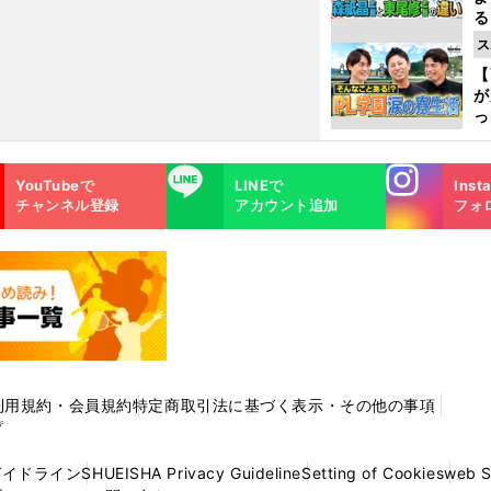
る
光
ス
ピ
【
が
っ
た
Instagra
LINE
YouTubeで
LINEで
Inst
m
チャンネル登録
アカウント追加
フォ
利用規約・会員規約
特定商取引法に基づく表示・その他の事項
プ
ガイドライン
SHUEISHA Privacy Guideline
Setting of Cookies
web 