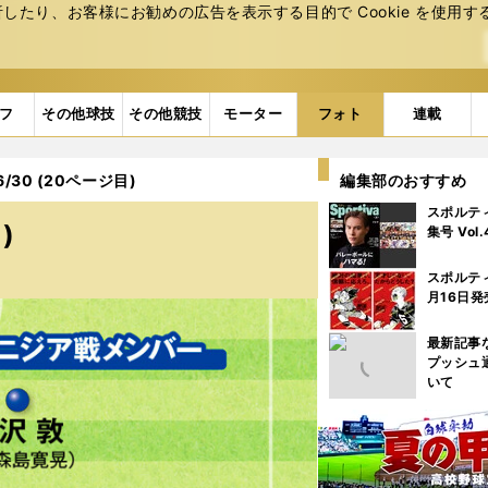
たり、お客様にお勧めの広告を表⽰する⽬的で Cookie を使⽤す
フ
その他球技
その他競技
モーター
フォト
連載
/30 (20ページ目)
編集部のおすすめ
スポルテ
)
集号 Vol
スポルテ
月16日発
最新記事
プッシュ
いて