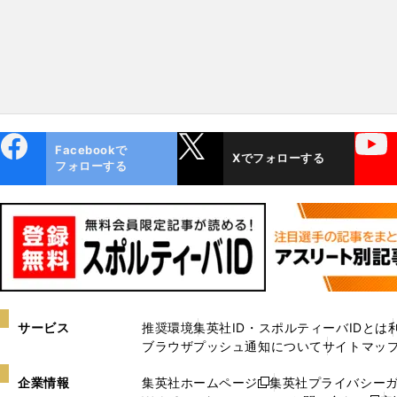
ebo
X
YouTube
Facebookで
Xでフォローする
ok
フォローする
サービス
推奨環境
集英社ID・スポルティーバIDとは
ブラウザプッシュ通知について
サイトマッ
企業情報
集英社ホームページ
集英社プライバシー
新