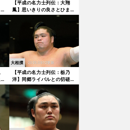
勇
【平成の名力士列伝：大翔
た闘
鳳】思いきりの良さとひまわ
なケ
りのような存在感で人気を博
した道産子力士 志半ばでの
引退と早逝
大相撲
2025.09.12更新
風
【平成の名力士列伝：栃乃
派力
洋】同郷ライバルとの切磋琢
大相
磨で成長 金星12の「大物食
い」として存在感をアピール