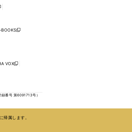
で
で
開
開
く
く
し
い
ウ
j-BOOKS
新
ィ
し
ン
い
ド
ウ
ウ
ィ
で
ン
HA VOX
開
新
ド
く
し
ウ
い
で
ウ
開
ィ
く
号 第6091713号）
ン
ド
ウ
で
に帰属します。
開
く