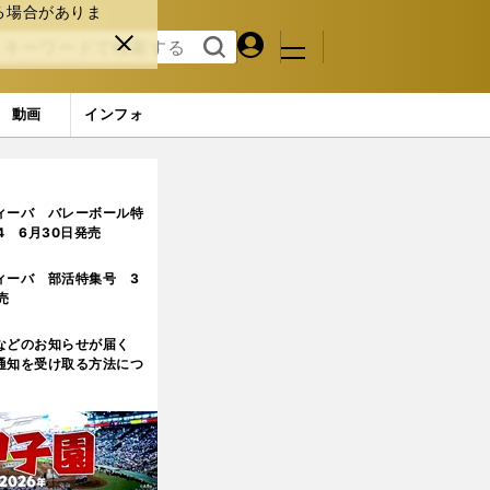
る場合がありま
マイペ
閉じ
検索
メニュ
ー
る
す
ジ
る
動画
インフォ
ィーバ バレーボール特
.4 6月30日発売
ィーバ 部活特集号 3
売
などのお知らせが届く
通知を受け取る方法につ