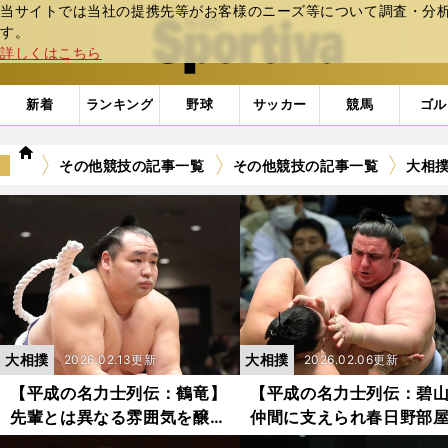
当サイトでは当社の提携先等がお客様のニーズ等について調査・分析し
web Sportiva (webスポルティーバ)
す。
詳しくはこちら
新着
ランキング
野球
サッカー
競馬
ゴル
we
その他競技の記事一覧
その他競技の記事一覧
大相
b
ス
ポ
ル
テ
ィ
ー
バ
大相撲
大相撲
2026.02.13更新
2026.02.06更新
【平成の名力士列伝：鶴竜】
【平成の名力士列伝：碧
先輩とは異なる雰囲気を醸し
仲間に支えられ春日野部
出した４人目のモンゴル出身
伝統を最後まで守り抜い