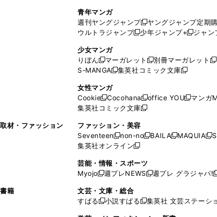
で
ウ
し
い
い
し
青年マンガ
開
で
い
ウ
ウ
い
週刊ヤングジャンプ
ヤングジャンプ定期
新
く
開
ウ
ィ
ィ
ウ
ウルトラジャンプ
少年ジャンプ+
ジャン
新
し
新
く
ィ
ン
ン
ィ
し
い
し
ン
ド
ド
ン
少女マンガ
い
ウ
い
ド
ウ
ウ
ド
りぼん
マーガレット
別冊マーガレット
新
新
新
ウ
ィ
ウ
ウ
で
で
ウ
S-MANGA
集英社コミック文庫
し
新
し
新
ィ
ン
ィ
で
開
開
で
い
し
い
し
ン
ド
ン
女性マンガ
開
く
く
開
ウ
い
ウ
い
ド
ウ
ド
Cookie
Cocohana
office YOU
マンガM
く
く
新
新
新
ィ
ウ
ィ
ウ
ウ
で
ウ
集英社コミック文庫
し
新
し
し
ン
ィ
ン
ィ
で
開
で
い
し
い
い
ド
ン
ド
ン
取材・ファッション
ファッション・美容
開
く
開
ウ
い
ウ
ウ
ウ
ド
ウ
ド
Seventeen
non-no
BAILA
MAQUIA
S
く
く
新
新
新
新
ィ
ウ
ィ
ィ
で
ウ
で
ウ
集英社オンライン
し
新
し
し
し
ン
ィ
ン
ン
開
で
開
で
い
し
い
い
い
ド
ン
ド
ド
芸能・情報・スポーツ
く
開
く
開
ウ
い
ウ
ウ
ウ
ウ
ド
ウ
ウ
Myojo
週プレNEWS
週プレ グラジャパ!
く
く
新
新
新
ィ
ウ
ィ
ィ
ィ
で
ウ
で
で
し
し
ン
ィ
ン
ン
ン
書籍
文芸・文庫・総合
開
で
開
開
い
い
ド
ン
ド
ド
ド
すばる
小説すばる
集英社 文芸ステーシ
く
開
く
く
新
新
ウ
ウ
ウ
ド
ウ
ウ
ウ
く
し
し
ィ
ィ