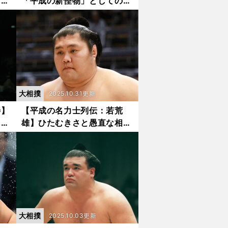
き進
「平成の新怪物」としての衝
戦
撃と大関陥落後68場所で魅
と相
せたいぶし銀の活躍
大相撲
2025.10.31更新
善】
【平成の名力士列伝：若荒
った
雄】ひたむきさと愚直な相撲
い土
で見る者の心に訴えかけた15
年半の土俵人生
大相撲
2025.10.03更新