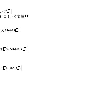
い
ウ
ャンプ
新
ィ
社コミック文庫
し
新
ン
い
し
ド
ウ
い
ウ
ガMeets
新
ィ
ウ
で
し
ン
ィ
開
い
ド
ン
く
ウ
ウ
ド
s
S-MANGA
新
新
ィ
で
ウ
し
し
ン
開
で
い
い
ド
く
開
ウ
ウ
ウ
NO
UOMO
く
新
新
ィ
ィ
で
し
し
ン
ン
開
い
い
ド
ド
く
ウ
ウ
ウ
ウ
ィ
ィ
で
で
ン
ン
開
開
ド
ド
く
く
ウ
ウ