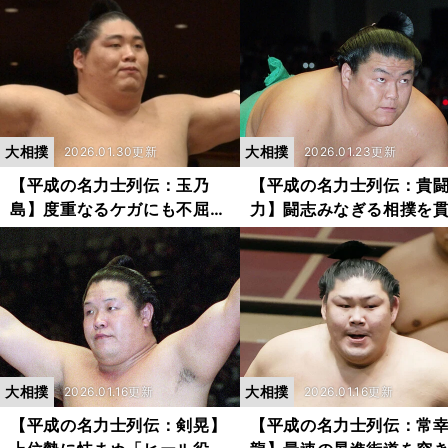
横綱
ルガリア出身の大型力士
大相撲
大相撲
2026.01.30更新
2026.01.23更新
【平成の名力士列伝：玉乃
【平成の名力士列伝：貴
島】度重なるケガにも不屈の
力】闘志みなぎる相撲を
精神で戦い続けた東洋大出身
た鮮烈な記憶 史上最多の
者初の幕内力士
闘賞10回と史上初の幕尻
の平幕優勝は勲章の証し
大相撲
大相撲
2026.01.16更新
2026.01.16更新
【平成の名力士列伝：剣晃】
【平成の名力士列伝：常