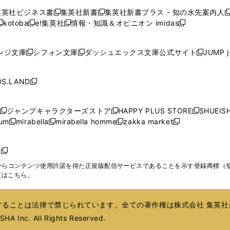
で
で
で
で
で
い
い
い
い
ン
ン
ン
集英社ビジネス書
集英社新書
集英社新書プラス - 知の水先案内人
開
開
開
開
開
新
新
新
ウ
ウ
ウ
ウ
ド
ド
ド
kotoba
e!集英社
情報・知識＆オピニオン imidas
く
く
く
く
く
新
し
新
し
新
ィ
ィ
ィ
ィ
ウ
ウ
ウ
し
し
い
し
い
し
ン
ン
ン
ン
で
で
で
い
い
ウ
い
ウ
い
ド
ド
ド
ド
ンジ文庫
シフォン文庫
ダッシュエックス文庫公式サイト
JUMP 
開
開
開
新
新
新
ウ
ウ
ィ
ウ
ィ
ウ
ウ
ウ
ウ
ウ
く
く
く
し
し
し
ィ
ィ
ン
ィ
ン
ィ
で
で
で
で
い
い
い
ン
ン
ド
ン
ド
ン
S.LAND
開
開
開
開
新
ウ
ウ
ウ
ド
ド
ウ
ド
ウ
ド
く
く
く
く
し
ィ
ィ
ィ
ウ
ウ
で
ウ
で
ウ
い
ン
ン
ン
ジャンプキャラクターズストア
HAPPY PLUS STORE
SHUEIS
で
で
開
で
開
で
新
新
新
ウ
ド
ド
ド
ium
mirabella
mirabella homme
zakka market
開
開
く
開
く
開
し
新
新
新
し
新
し
ィ
ウ
ウ
ウ
く
く
く
く
い
し
し
い
し
し
い
ン
で
で
で
ウ
い
い
ウ
い
い
ウ
ド
ボ
開
開
開
新
ィ
ウ
ウ
ィ
ウ
ウ
ィ
ウ
く
く
く
し
らコンテンツ使用許諾を得た正規版配信サービスであることを示す登録商標（登録番
ン
ィ
ィ
ン
ィ
ィ
ン
で
い
覧はこちら。
ド
ン
ン
ド
ン
ン
ド
開
ウ
ウ
ド
ド
ウ
ド
ド
ウ
く
ィ
で
ウ
ウ
で
ウ
ウ
で
ることは法律で禁じられています。全ての著作権は株式会社 集英社
ン
開
で
で
開
で
で
開
ド
HA Inc. All Rights Reserved.
く
開
開
く
開
開
く
ウ