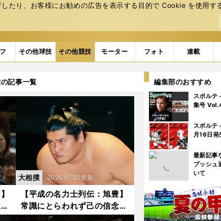
たり、お客様にお勧めの広告を表⽰する⽬的で Cookie を使⽤す
フ
その他球技
その他競技
モーター
フォト
連載
撲の記事一覧
編集部のおすすめ
スポルテ
集号 Vol
スポルテ
月16日発
最新記事
プッシュ
いて
大相撲
2026.01.30更新
山】
【平成の名力士列伝：旭豊】
屋の
常識にとらわれず己の信念を
たブ
貫き続ける「角界の暴れん坊