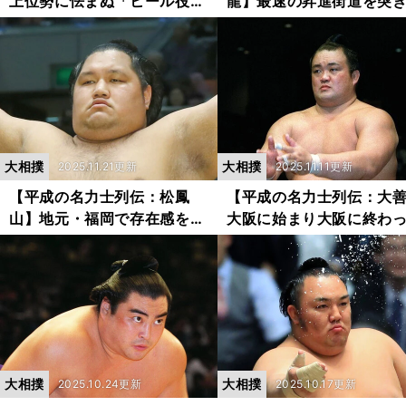
上位勢に怯まぬ「ヒール役」
龍】最速の昇進街道を突
として名を残した個性派力士
んだ「記録男」 ケガとの
と惜しまれる早逝
いに挑み続けた不屈の魂
撲愛
大相撲
大相撲
2025.11.21更新
2025.11.11更新
【平成の名力士列伝：松鳳
【平成の名力士列伝：大
山】地元・福岡で存在感を発
大阪に始まり大阪に終わ
揮 喜怒哀楽が濃密に詰まっ
「ご当所力士」の息の長
た約16年の大相撲人生
俵人生
大相撲
大相撲
2025.10.24更新
2025.10.17更新