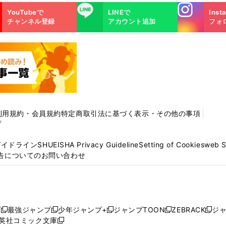
Instagra
LINE
YouTubeで
LINEで
Inst
m
チャンネル登録
アカウント追加
フォ
利用規約・会員規約
特定商取引法に基づく表示・その他の事項
プ
ガイドライン
SHUEISHA Privacy Guideline
Setting of Cookies
web 
告についてのお問い合わせ
プ
最強ジャンプ
少年ジャンプ+
ジャンプTOON
ZEBRACK
ジ
新
新
新
新
新
英社コミック文庫
し
新
し
し
し
し