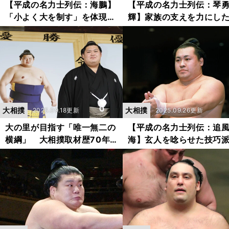
【平成の名力士列伝：海鵬】
【平成の名力士列伝：琴
「小よく大を制す」を体現し
輝】家族の支えを力にし
た真っ向勝負の技能派力士
志の男 入幕９度は壮絶
ガとの戦いの勲章
大相撲
大相撲
2025.09.18更新
2025.09.26更新
大の里が目指す「唯一無二の
【平成の名力士列伝：追
横綱」 大相撲取材歴70年
海】玄人を唸らせた技巧
以上の元NHKアナ・杉山邦博
士の輝きとケガに泣いた
が語るその魅力と将来像
撲人生