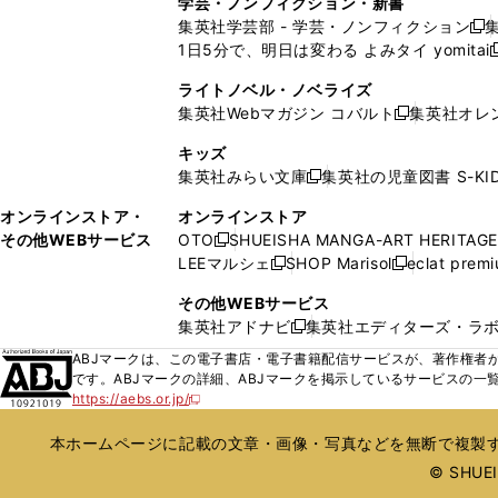
学芸・ノンフィクション・新書
で
ウ
で
で
で
い
い
ン
ン
集英社学芸部 - 学芸・ノンフィクション
開
で
開
開
開
新
ウ
ウ
ド
ド
1日5分で、明日は変わる よみタイ yomitai
く
開
く
く
く
し
新
ィ
ィ
ウ
ウ
く
い
ン
ン
ライトノベル・ノベライズ
で
で
ウ
ド
ド
集英社Webマガジン コバルト
集英社オレ
開
開
新
ィ
ウ
ウ
く
く
し
ン
キッズ
で
で
い
ド
集英社みらい文庫
集英社の児童図書 S-KID
開
開
新
ウ
ウ
く
く
し
ィ
オンラインストア・
オンラインストア
で
い
ン
その他WEBサービス
OTO
SHUEISHA MANGA-ART HERITAGE
開
新
ウ
ド
LEEマルシェ
SHOP Marisol
eclat prem
く
し
新
新
ィ
ウ
い
し
し
ン
その他WEBサービス
で
ウ
い
い
ド
集英社アドナビ
集英社エディターズ・ラ
開
新
ィ
ウ
ウ
ウ
く
し
ABJマークは、この電子書店・電子書籍配信サービスが、著作権者か
ン
ィ
ィ
で
い
です。ABJマークの詳細、ABJマークを掲示しているサービスの一
ド
ン
ン
開
https://aebs.or.jp/
ウ
新
ウ
ド
ド
く
し
ィ
で
ウ
ウ
い
本ホームページに記載の文章・画像・写真などを無断で複製す
ン
開
で
で
ウ
ド
© SHUEIS
ィ
く
開
開
ン
ウ