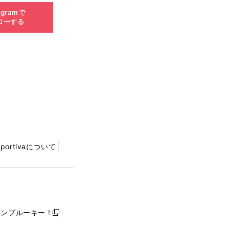
agramで
ローする
Sportivaについて
ャンプルーキー！
新
し