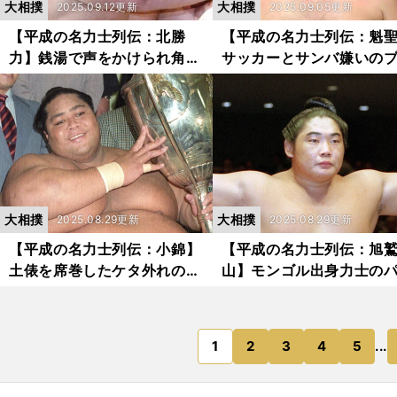
大相撲
大相撲
2025.09.12更新
2025.09.05更新
【平成の名力士列伝：北勝
【平成の名力士列伝：魁
力】銭湯で声をかけられ角界
サッカーとサンバ嫌いの
へ 横綱・大関を撃破した輝
ジル人の陽気な個性と「
きと最後まで貫き通したプラ
戦全敗」という真っ向勝
ス思考
証し
大相撲
大相撲
2025.08.29更新
2025.08.29更新
【平成の名力士列伝：小錦】
【平成の名力士列伝：旭
土俵を席巻したケタ外れのパ
山】モンゴル出身力士の
ワー 頭の回転の早い陽気な
オニアとして切り拓いた
性格も人気に 外国出身力士
業師としての衝撃
初の大関
1
2
3
4
5
...
のページへ