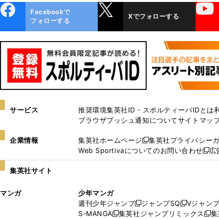
ebo
X
YouTube
Facebookで
Xでフォローする
ok
フォローする
サービス
推奨環境
集英社ID・スポルティーバIDとは
ブラウザプッシュ通知について
サイトマッ
企業情報
集英社ホームページ
集英社プライバシー
新
Web Sportivaについてのお問い合わせ
広
し
新
い
し
集英社サイト
ウ
い
ィ
ウ
マンガ
少年マンガ
ン
ィ
週刊少年ジャンプ
ジャンプSQ
Vジャン
ド
ン
新
新
S-MANGA
集英社ジャンプリミックス
集
ウ
ド
新
し
し
新