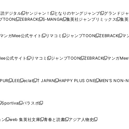
い
い
し
い
い
い
ウ
ウ
い
ウ
ウ
ウ
購読デジタル
ヤンジャン！
となりのヤングジャンプ
グランドジ
新
新
新
ィ
ィ
ウ
ィ
ィ
ィ
プTOON
ZEBRACK
S-MANGA
集英社ジャンプリミックス
集英
新
し
新
し
新
し
新
ン
ン
ィ
ン
ン
ン
し
い
し
い
し
い
し
ド
ド
ン
ド
ド
ド
い
ウ
い
ウ
い
ウ
い
ウ
ウ
ド
ウ
ウ
ウ
マンガMee公式サイト
リマコミ
ジャンプTOON
ZEBRACK
マン
新
新
新
新
ウ
ィ
ウ
ィ
ウ
ィ
ウ
で
で
ウ
で
で
で
し
し
し
し
し
ィ
ン
ィ
ン
ィ
ン
ィ
開
開
で
開
開
開
い
い
い
い
い
ン
ド
ン
ド
ン
ド
ン
く
く
開
く
く
く
ウ
ウ
ウ
ウ
ウ
ド
ウ
ド
ウ
ド
ウ
ド
ee公式サイト
リマコミ
ジャンプTOON
ZEBRACK
マンガMeet
く
新
新
新
新
ィ
ィ
ィ
ィ
ィ
ウ
で
ウ
で
ウ
で
ウ
し
し
し
し
ン
ン
ン
ン
ン
で
開
で
開
で
開
で
い
い
い
い
ド
ド
ド
ド
ド
開
く
開
く
開
く
開
ウ
ウ
ウ
ウ
ウ
ウ
ウ
ウ
ウ
PUR
LEE
eclat
T JAPAN
HAPPY PLUS ONE
MEN'S NON-
く
く
く
く
新
新
新
新
新
ィ
ィ
ィ
ィ
で
で
で
で
で
し
し
し
し
し
ン
ン
ン
ン
開
開
開
開
開
い
い
い
い
い
ド
ド
ド
ド
く
く
く
く
く
ウ
ウ
ウ
ウ
ウ
ウ
ウ
ウ
ウ
Sportiva
パラスポ
新
新
ィ
ィ
ィ
ィ
ィ
で
で
で
で
し
し
し
ン
ン
ン
ン
ン
開
開
開
開
い
い
い
ド
ド
ド
ド
ド
ョン
web 集英社文庫
青春と読書
アジア人物史
く
く
く
く
新
新
新
新
ウ
ウ
ウ
ウ
ウ
ウ
ウ
ウ
し
し
し
し
ィ
ィ
ィ