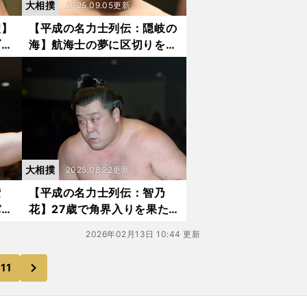
大相撲
2025.09.05更新
聖】
【平成の名力士列伝：隠岐の
ブラ
海】航海士の夢に区切りをつ
横綱
け大相撲へ 大物食いで土俵
負の
を盛り上げた「未完の大器」
の完全燃焼
大相撲
2025.08.22更新
鷲
【平成の名力士列伝：智乃
パイ
花】27歳で角界入りを果た
道と
し、人気小兵力士として活躍
2026年02月13日 10:44 更新
した異色の元アマ横綱＆高校
教師
次
11