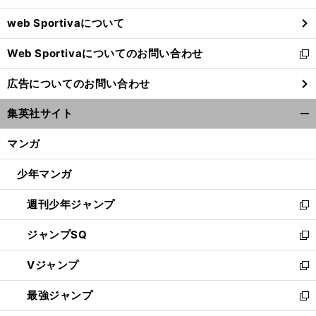
ウ
web Sportivaについて
で
開
Web Sportivaについてのお問い合わせ
く
新
し
広告についてのお問い合わせ
い
ウ
集英社サイト
ィ
開
ン
く/
マンガ
ド
閉
ウ
じ
少年マンガ
で
る
開
週刊少年ジャンプ
く
新
し
ジャンプSQ
い
新
ウ
し
Vジャンプ
ィ
い
新
ン
ウ
し
最強ジャンプ
ド
ィ
い
新
ウ
ン
ウ
し