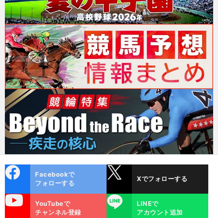
cebo
X
Facebookで
Xでフォローする
ok
フォローする
uTube
LINE
YouTubeで
LINEで
チャンネル登録
アカウント追加