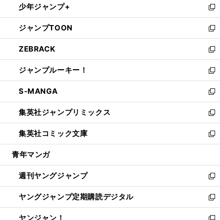
少年ジャンプ+
で
ド
ィ
い
新
開
ウ
ン
ウ
し
ジャンプTOON
く
で
ド
ィ
い
新
開
ウ
ン
ウ
し
ZEBRACK
く
で
ド
ィ
い
新
開
ウ
ン
ウ
し
ジャンプルーキー！
く
で
ド
ィ
い
新
開
ウ
ン
ウ
し
S-MANGA
く
で
ド
ィ
い
新
開
ウ
ン
ウ
し
集英社ジャンプリミックス
く
で
ド
ィ
い
新
開
ウ
ン
ウ
し
集英社コミック文庫
く
で
ド
ィ
い
新
開
ウ
ン
ウ
し
青年マンガ
く
で
ド
ィ
い
開
ウ
ン
ウ
週刊ヤングジャンプ
く
で
ド
ィ
新
開
ウ
ン
し
ヤングジャンプ定期購読デジタル
く
で
ド
い
新
開
ウ
ウ
し
ヤンジャン！
く
で
ィ
い