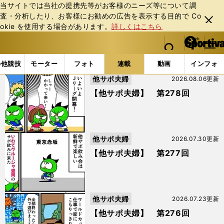
当サイトでは当社の提携先等がお客様のニーズ等について調
査・分析したり、お客様にお勧めの広告を表⽰する⽬的で Co
閉じ
okie を使⽤する場合があります。
詳しくはこちら
る
マイペ
web Sportiva (webスポルティーバ)
検索
メニュ
we
ー
連載コラム
スポマン！
他サポ夫婦
b
ジ
の他競技
モーター
フォト
連載
動画
インフォ
ス
他サポ夫婦
2026.08.06更新
ポ
ル
【他サポ夫婦】 第278回
テ
ィ
ー
バ
他サポ夫婦
2026.07.30更新
【他サポ夫婦】 第277回
他サポ夫婦
2026.07.23更新
【他サポ夫婦】 第276回