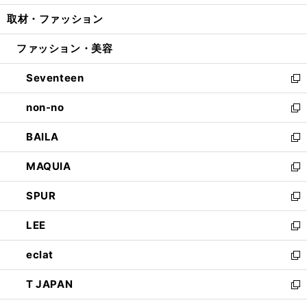
開
ウ
ン
ウ
し
取材・ファッション
く
で
ド
ィ
い
開
ウ
ン
ウ
ファッション・美容
く
で
ド
ィ
開
ウ
ン
Seventeen
く
で
ド
新
開
ウ
し
non-no
く
で
い
新
開
ウ
し
BAILA
く
ィ
い
新
ン
ウ
し
MAQUIA
ド
ィ
い
新
ウ
ン
ウ
し
SPUR
で
ド
ィ
い
新
開
ウ
ン
ウ
し
LEE
く
で
ド
ィ
い
新
開
ウ
ン
ウ
し
eclat
く
で
ド
ィ
い
新
開
ウ
ン
ウ
し
T JAPAN
く
で
ド
ィ
い
新
開
ウ
ン
ウ
し