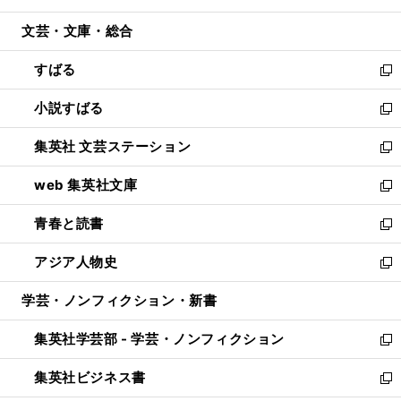
開
ウ
ン
ウ
文芸・文庫・総合
く
で
ド
ィ
開
ウ
ン
すばる
く
で
ド
新
開
ウ
し
小説すばる
く
で
い
新
開
ウ
し
集英社 文芸ステーション
く
ィ
い
新
ン
ウ
し
web 集英社文庫
ド
ィ
い
新
ウ
ン
ウ
し
青春と読書
で
ド
ィ
い
新
開
ウ
ン
ウ
し
アジア人物史
く
で
ド
ィ
い
新
開
ウ
ン
ウ
し
学芸・ノンフィクション・新書
く
で
ド
ィ
い
開
ウ
ン
ウ
集英社学芸部 - 学芸・ノンフィクション
く
で
ド
ィ
新
開
ウ
ン
し
集英社ビジネス書
く
で
ド
い
新
開
ウ
ウ
し