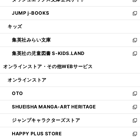
ド
ィ
い
新
ウ
ン
ウ
し
JUMP j-BOOKS
で
ド
ィ
い
新
開
ウ
ン
ウ
し
キッズ
く
で
ド
ィ
い
開
ウ
ン
ウ
集英社みらい文庫
く
で
ド
ィ
新
開
ウ
ン
し
集英社の児童図書 S-KIDS.LAND
く
で
ド
い
新
開
ウ
ウ
し
オンラインストア・
その他WEBサービス
く
で
ィ
い
開
ン
ウ
オンラインストア
く
ド
ィ
ウ
ン
OTO
で
ド
新
開
ウ
し
SHUEISHA MANGA-ART HERITAGE
く
で
い
新
開
ウ
し
ジャンプキャラクターズストア
く
ィ
い
新
ン
ウ
し
HAPPY PLUS STORE
ド
ィ
い
新