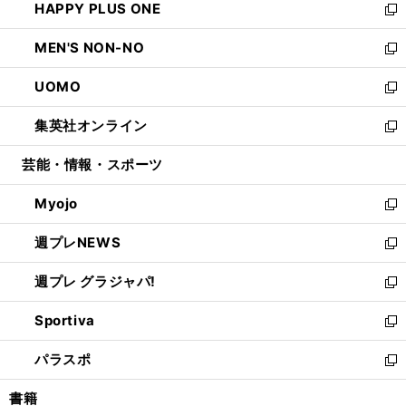
HAPPY PLUS ONE
く
で
ド
ィ
い
新
開
ウ
ン
ウ
し
MEN'S NON-NO
く
で
ド
ィ
い
新
開
ウ
ン
ウ
し
UOMO
く
で
ド
ィ
い
新
開
ウ
ン
ウ
し
集英社オンライン
く
で
ド
ィ
い
新
開
ウ
ン
ウ
し
芸能・情報・スポーツ
く
で
ド
ィ
い
開
ウ
ン
ウ
Myojo
く
で
ド
ィ
新
開
ウ
ン
し
週プレNEWS
く
で
ド
い
新
開
ウ
ウ
し
週プレ グラジャパ!
く
で
ィ
い
新
開
ン
ウ
し
Sportiva
く
ド
ィ
い
新
ウ
ン
ウ
し
パラスポ
で
ド
ィ
い
新
開
ウ
ン
ウ
し
書籍
く
で
ド
ィ
い