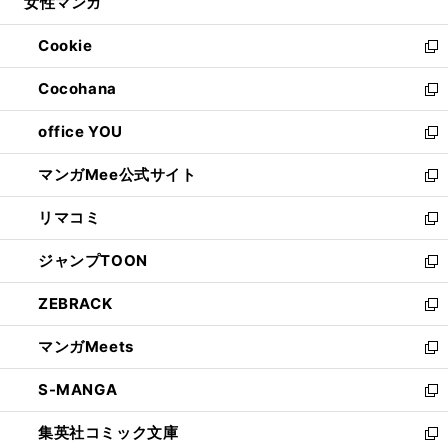
女性マンガ
く
で
ド
ィ
い
開
ウ
ン
ウ
Cookie
く
で
ド
ィ
新
開
ウ
ン
し
Cocohana
く
で
ド
い
新
開
ウ
ウ
し
office YOU
く
で
ィ
い
新
開
ン
ウ
し
マンガMee公式サイト
く
ド
ィ
い
新
ウ
ン
ウ
し
リマコミ
で
ド
ィ
い
新
開
ウ
ン
ウ
し
ジャンプTOON
く
で
ド
ィ
い
新
開
ウ
ン
ウ
し
ZEBRACK
く
で
ド
ィ
い
新
開
ウ
ン
ウ
し
マンガMeets
く
で
ド
ィ
い
新
開
ウ
ン
ウ
し
S-MANGA
く
で
ド
ィ
い
新
開
ウ
ン
ウ
し
集英社コミック文庫
く
で
ド
ィ
い
新