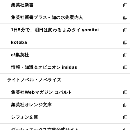
集英社新書
く
で
ィ
い
新
開
ン
ウ
し
集英社新書プラス - 知の水先案内人
く
ド
ィ
い
新
ウ
ン
ウ
し
1日5分で、明日は変わる よみタイ yomitai
で
ド
ィ
い
新
開
ウ
ン
ウ
し
kotoba
く
で
ド
ィ
い
新
開
ウ
ン
ウ
し
e!集英社
く
で
ド
ィ
い
新
開
ウ
ン
ウ
し
情報・知識＆オピニオン imidas
く
で
ド
ィ
い
新
開
ウ
ン
ウ
し
ライトノベル・ノベライズ
く
で
ド
ィ
い
開
ウ
ン
ウ
集英社Webマガジン コバルト
く
で
ド
ィ
新
開
ウ
ン
し
集英社オレンジ文庫
く
で
ド
い
新
開
ウ
ウ
し
シフォン文庫
く
で
ィ
い
新
開
ン
ウ
し
ダッシュエックス文庫公式サイト
く