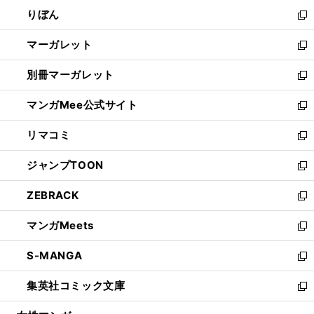
ウ
ン
ウ
りぼん
く
で
ド
ィ
新
開
ウ
ン
し
マーガレット
く
で
ド
い
新
開
ウ
ウ
し
別冊マーガレット
く
で
ィ
い
新
開
ン
ウ
し
マンガMee公式サイト
く
ド
ィ
い
新
ウ
ン
ウ
し
リマコミ
で
ド
ィ
い
新
開
ウ
ン
ウ
し
ジャンプTOON
く
で
ド
ィ
い
新
開
ウ
ン
ウ
し
ZEBRACK
く
で
ド
ィ
い
新
開
ウ
ン
ウ
し
マンガMeets
く
で
ド
ィ
い
新
開
ウ
ン
ウ
し
S-MANGA
く
で
ド
ィ
い
新
開
ウ
ン
ウ
し
集英社コミック文庫
く
で
ド
ィ
い
新
開
ウ
ン
ウ
し