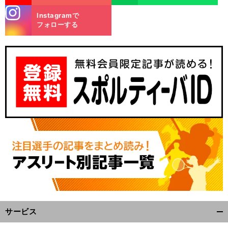
stagra
Instagramで
m
フォローする
サービス
開
く/