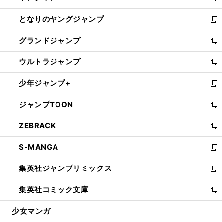
新
開
ン
ウ
し
となりのヤングジャンプ
く
ド
ィ
い
新
ウ
ン
ウ
し
グランドジャンプ
で
ド
ィ
い
新
開
ウ
ン
ウ
し
ウルトラジャンプ
く
で
ド
ィ
い
新
開
ウ
ン
ウ
し
少年ジャンプ+
く
で
ド
ィ
い
新
開
ウ
ン
ウ
し
ジャンプTOON
く
で
ド
ィ
い
新
開
ウ
ン
ウ
し
ZEBRACK
く
で
ド
ィ
い
新
開
ウ
ン
ウ
し
S-MANGA
く
で
ド
ィ
い
新
開
ウ
ン
ウ
し
集英社ジャンプリミックス
く
で
ド
ィ
い
新
開
ウ
ン
ウ
し
集英社コミック文庫
く
で
ド
ィ
い
新
開
ウ
ン
ウ
し
少女マンガ
く
で
ド
ィ
い
開