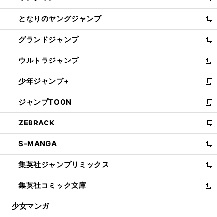
新
開
ン
ウ
し
となりのヤングジャンプ
く
ド
ィ
い
新
ウ
ン
ウ
し
グランドジャンプ
で
ド
ィ
い
新
開
ウ
ン
ウ
し
ウルトラジャンプ
く
で
ド
ィ
い
新
開
ウ
ン
ウ
し
少年ジャンプ+
く
で
ド
ィ
い
新
開
ウ
ン
ウ
し
ジャンプTOON
く
で
ド
ィ
い
新
開
ウ
ン
ウ
し
ZEBRACK
く
で
ド
ィ
い
新
開
ウ
ン
ウ
し
S-MANGA
く
で
ド
ィ
い
新
開
ウ
ン
ウ
し
集英社ジャンプリミックス
く
で
ド
ィ
い
新
開
ウ
ン
ウ
し
集英社コミック文庫
く
で
ド
ィ
い
新
開
ウ
ン
ウ
し
少女マンガ
く
で
ド
ィ
い
開