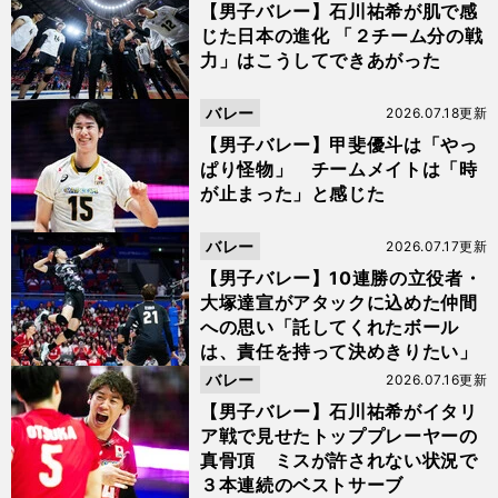
【男子バレー】石川祐希が肌で感
じた日本の進化 「２チーム分の戦
力」はこうしてできあがった
バレー
2026.07.18更新
【男子バレー】甲斐優斗は「やっ
ぱり怪物」 チームメイトは「時
が止まった」と感じた
バレー
2026.07.17更新
【男子バレー】10連勝の立役者・
大塚達宣がアタックに込めた仲間
への思い「託してくれたボール
は、責任を持って決めきりたい」
バレー
2026.07.16更新
【男子バレー】石川祐希がイタリ
ア戦で見せたトッププレーヤーの
真骨頂 ミスが許されない状況で
３本連続のベストサーブ