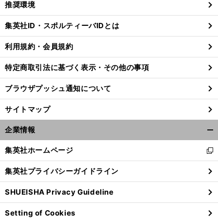
推奨環境
閉
じ
集英社ID・スポルティーバIDとは
る
利用規約・会員規約
特定商取引法に基づく表示・その他の事項
ブラウザプッシュ通知について
サイトマップ
企業情報
開
く/
集英社ホームページ
新
閉
し
じ
集英社プライバシーガイドライン
い
る
ウ
SHUEISHA Privacy Guideline
ィ
ン
Setting of Cookies
ド