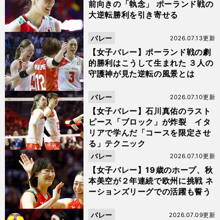
前向きの「執念」 ポーランド戦の
大逆転勝利を引き寄せる
バレー
2026.07.13更新
【女子バレー】ポーランド戦の劇
的勝利はこうして生まれた ３人の
守護神が見た逆転の風景とは
バレー
2026.07.10更新
【女子バレー】石川真佑のラスト
ピース「ブロック」が炸裂 イタ
リアで学んだ「コースを限定させ
る」テクニック
バレー
2026.07.10更新
【女子バレー】19歳のホープ、秋
本美空が２年連続で欧州に挑戦 ネ
ーションズリーグでの活躍も誓う
バレー
2026.07.09更新