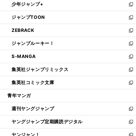
少年ジャンプ+
で
ド
ィ
い
新
開
ウ
ン
ウ
し
ジャンプTOON
く
で
ド
ィ
い
新
開
ウ
ン
ウ
し
ZEBRACK
く
で
ド
ィ
い
新
開
ウ
ン
ウ
し
ジャンプルーキー！
く
で
ド
ィ
い
新
開
ウ
ン
ウ
し
S-MANGA
く
で
ド
ィ
い
新
開
ウ
ン
ウ
し
集英社ジャンプリミックス
く
で
ド
ィ
い
新
開
ウ
ン
ウ
し
集英社コミック文庫
く
で
ド
ィ
い
新
開
ウ
ン
ウ
し
青年マンガ
く
で
ド
ィ
い
開
ウ
ン
ウ
週刊ヤングジャンプ
く
で
ド
ィ
新
開
ウ
ン
し
ヤングジャンプ定期購読デジタル
く
で
ド
い
新
開
ウ
ウ
し
ヤンジャン！
く
で
ィ
い