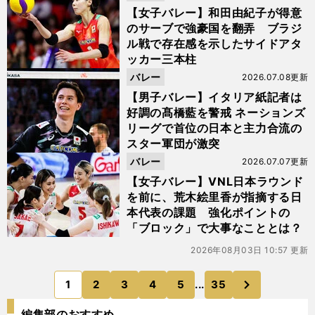
【女子バレー】和田由紀子が得意
のサーブで強豪国を翻弄 ブラジ
ル戦で存在感を示したサイドアタ
ッカー三本柱
バレー
2026.07.08更新
【男子バレー】イタリア紙記者は
好調の髙橋藍を警戒 ネーションズ
リーグで首位の日本と主力合流の
スター軍団が激突
バレー
2026.07.07更新
【女子バレー】VNL日本ラウンド
を前に、荒木絵里香が指摘する日
本代表の課題 強化ポイントの
「ブロック」で大事なこととは？
2026年08月03日 10:57 更新
次
1
2
3
4
5
...
35
のページへ
編集部のおすすめ