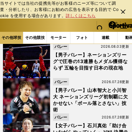
当サイトでは当社の提携先等がお客様のニーズ等について調
査・分析したり、お客様にお勧めの広告を表⽰する⽬的で Co
閉じ
okie を使⽤する場合があります。
詳しくはこちら
る
マイペ
web Sportiva (webスポルティーバ)
検索
メニュ
we
ー
その他球技の記事一覧
バレーの記事一覧
b
ジ
その他球技
その他競技
モーター
フォト
連載
動
ス
バレー
2026.08.03更新
ポ
ル
【男子バレー】ネーションズリー
テ
グで圧巻の13連勝もメダル獲得な
ィ
らず 五輪を目指す日本の現在地
ー
バ
バレー
2026.07.28更新
【男子バレー】山本智大と小川智
大 ネーションズリーグ初制覇に欠
かせない「ボール落とさない」技
術
バレー
2026.07.28更新
【女子バレー】石川真佑「助け合