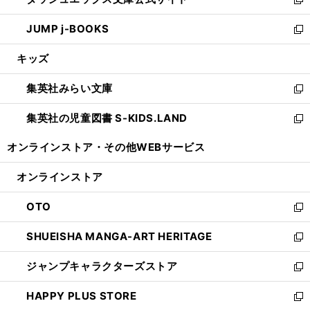
ド
ィ
い
新
ウ
ン
ウ
し
JUMP j-BOOKS
で
ド
ィ
い
新
開
ウ
ン
ウ
し
キッズ
く
で
ド
ィ
い
開
ウ
ン
ウ
集英社みらい文庫
く
で
ド
ィ
新
開
ウ
ン
し
集英社の児童図書 S-KIDS.LAND
く
で
ド
い
新
開
ウ
ウ
し
オンラインストア・
その他WEBサービス
く
で
ィ
い
開
ン
ウ
オンラインストア
く
ド
ィ
ウ
ン
OTO
で
ド
新
開
ウ
し
SHUEISHA MANGA-ART HERITAGE
く
で
い
新
開
ウ
し
ジャンプキャラクターズストア
く
ィ
い
新
ン
ウ
し
HAPPY PLUS STORE
ド
ィ
い
新