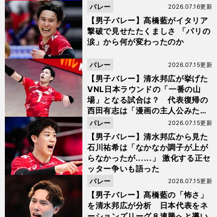
バレー
2026.07.16更新
【男子バレー】髙橋藍がイタリア
撃破で見せたたくましさ 「パリの
涙」から何が変わったのか
バレー
2026.07.15更新
【男子バレー】清水邦広が挙げた
VNL日本ラウンドの「一番の山
場」となる試合は？ 代表復帰の
西田有志は「漫画の主人公みた
い」
バレー
2026.07.15更新
【男子バレー】清水邦広から見た
石川祐希は「なかなか調子が上が
らなかったが......」 激化する正セ
ッター争いも語った
バレー
2026.07.15更新
【男子バレー】髙橋藍の「怖さ」
を清水邦広が分析 日本代表をネ
ーションズリーグ８連勝へと導い