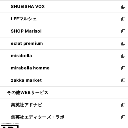
ウ
ン
ウ
し
SHUEISHA VOX
で
ド
ィ
い
新
開
ウ
ン
ウ
し
LEEマルシェ
く
で
ド
ィ
い
新
開
ウ
ン
ウ
し
SHOP Marisol
く
で
ド
ィ
い
新
開
ウ
ン
ウ
し
eclat premium
く
で
ド
ィ
い
新
開
ウ
ン
ウ
し
mirabella
く
で
ド
ィ
い
新
開
ウ
ン
ウ
し
mirabella homme
く
で
ド
ィ
い
新
開
ウ
ン
ウ
し
zakka market
く
で
ド
ィ
い
新
開
ウ
ン
ウ
し
その他WEBサービス
く
で
ド
ィ
い
開
ウ
ン
ウ
集英社アドナビ
く
で
ド
ィ
新
開
ウ
ン
し
集英社エディターズ・ラボ
く
で
ド
い
新
開
ウ
ウ
し