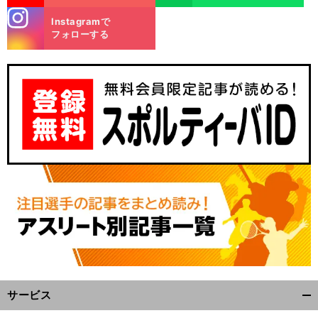
stagra
Instagramで
m
フォローする
サービス
開
く/