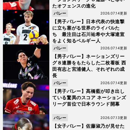
たオフェンスの進化
バレー
2026.07.14更新
【男子バレー】日本代表の快進撃
に立ち塞がる世界のライバルた
ち 最注目は石川祐希や大塚達宣
をよく知るベルギー人
バレー
2026.07.14更新
【男子バレー】ネーションズリー
グ８連勝をもたらした二枚看板 西
田有志と宮浦健人、それぞれの成
長
バレー
2026.07.14更新
【男子バレー】髙橋藍が叩き出し
ている驚異のスコア ネーションズ
リーグ首位で日本ラウンド開幕
バレー
2026.07.13更新
【女子バレー】佐藤淑乃が見せた