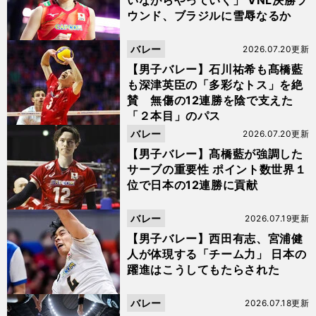
いながらやっていく」 VNL決勝ラ
ウンド、ブラジルに雪辱なるか
バレー
2026.07.20更新
【男子バレー】石川祐希も髙橋藍
も深津英臣の「多彩なトス」を絶
賛 無傷の12連勝を陰で支えた
「２本目」のパス
バレー
2026.07.20更新
【男子バレー】髙橋藍が強調した
サーブの重要性 ポイント数世界１
位で日本の12連勝に貢献
バレー
2026.07.19更新
【男子バレー】西田有志、宮浦健
人が体現する「チーム力」 日本の
躍進はこうしてもたらされた
バレー
2026.07.18更新