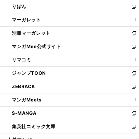
ウ
ン
ウ
りぼん
く
で
ド
ィ
新
開
ウ
ン
し
マーガレット
く
で
ド
い
新
開
ウ
ウ
し
別冊マーガレット
く
で
ィ
い
新
開
ン
ウ
し
マンガMee公式サイト
く
ド
ィ
い
新
ウ
ン
ウ
し
リマコミ
で
ド
ィ
い
新
開
ウ
ン
ウ
し
ジャンプTOON
く
で
ド
ィ
い
新
開
ウ
ン
ウ
し
ZEBRACK
く
で
ド
ィ
い
新
開
ウ
ン
ウ
し
マンガMeets
く
で
ド
ィ
い
新
開
ウ
ン
ウ
し
S-MANGA
く
で
ド
ィ
い
新
開
ウ
ン
ウ
し
集英社コミック文庫
く
で
ド
ィ
い
新
開
ウ
ン
ウ
し