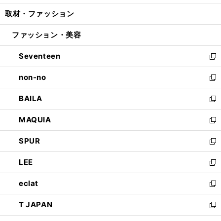
開
ウ
ン
ウ
し
取材・ファッション
く
で
ド
ィ
い
開
ウ
ン
ウ
ファッション・美容
く
で
ド
ィ
開
ウ
ン
Seventeen
く
で
ド
新
開
ウ
し
non-no
く
で
い
新
開
ウ
し
BAILA
く
ィ
い
新
ン
ウ
し
MAQUIA
ド
ィ
い
新
ウ
ン
ウ
し
SPUR
で
ド
ィ
い
新
開
ウ
ン
ウ
し
LEE
く
で
ド
ィ
い
新
開
ウ
ン
ウ
し
eclat
く
で
ド
ィ
い
新
開
ウ
ン
ウ
し
T JAPAN
く
で
ド
ィ
い
新
開
ウ
ン
ウ
し