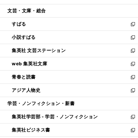
開
ウ
ン
ウ
文芸・文庫・総合
く
で
ド
ィ
開
ウ
ン
すばる
く
で
ド
新
開
ウ
し
小説すばる
く
で
い
新
開
ウ
し
集英社 文芸ステーション
く
ィ
い
新
ン
ウ
し
web 集英社文庫
ド
ィ
い
新
ウ
ン
ウ
し
青春と読書
で
ド
ィ
い
新
開
ウ
ン
ウ
し
アジア人物史
く
で
ド
ィ
い
新
開
ウ
ン
ウ
し
学芸・ノンフィクション・新書
く
で
ド
ィ
い
開
ウ
ン
ウ
集英社学芸部 - 学芸・ノンフィクション
く
で
ド
ィ
新
開
ウ
ン
し
集英社ビジネス書
く
で
ド
い
新
開
ウ
ウ
し