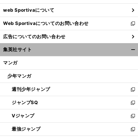
ウ
web Sportivaについて
で
開
Web Sportivaについてのお問い合わせ
く
新
し
広告についてのお問い合わせ
い
ウ
集英社サイト
ィ
開
ン
く/
マンガ
ド
閉
ウ
じ
少年マンガ
で
る
開
週刊少年ジャンプ
く
新
し
ジャンプSQ
い
新
ウ
し
Vジャンプ
ィ
い
新
ン
ウ
し
最強ジャンプ
ド
ィ
い
新
ウ
ン
ウ
し