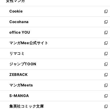
女性マンガ
く
で
ド
ィ
い
開
ウ
ン
ウ
Cookie
く
で
ド
ィ
新
開
ウ
ン
し
Cocohana
く
で
ド
い
新
開
ウ
ウ
し
office YOU
く
で
ィ
い
新
開
ン
ウ
し
マンガMee公式サイト
く
ド
ィ
い
新
ウ
ン
ウ
し
リマコミ
で
ド
ィ
い
新
開
ウ
ン
ウ
し
ジャンプTOON
く
で
ド
ィ
い
新
開
ウ
ン
ウ
し
ZEBRACK
く
で
ド
ィ
い
新
開
ウ
ン
ウ
し
マンガMeets
く
で
ド
ィ
い
新
開
ウ
ン
ウ
し
S-MANGA
く
で
ド
ィ
い
新
開
ウ
ン
ウ
し
集英社コミック文庫
く
で
ド
ィ
い
新