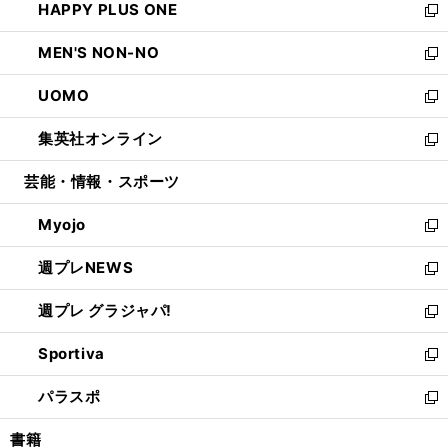
HAPPY PLUS ONE
く
で
ド
ィ
い
新
開
ウ
ン
ウ
し
MEN'S NON-NO
く
で
ド
ィ
い
新
開
ウ
ン
ウ
し
UOMO
く
で
ド
ィ
い
新
開
ウ
ン
ウ
し
集英社オンライン
く
で
ド
ィ
い
新
開
ウ
ン
ウ
し
芸能・情報・スポーツ
く
で
ド
ィ
い
開
ウ
ン
ウ
Myojo
く
で
ド
ィ
新
開
ウ
ン
し
週プレNEWS
く
で
ド
い
新
開
ウ
ウ
し
週プレ グラジャパ!
く
で
ィ
い
新
開
ン
ウ
し
Sportiva
く
ド
ィ
い
新
ウ
ン
ウ
し
パラスポ
で
ド
ィ
い
新
開
ウ
ン
ウ
し
書籍
く
で
ド
ィ
い