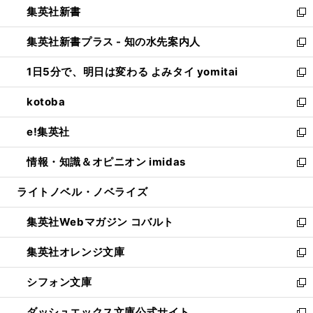
集英社新書
く
で
ィ
い
新
開
ン
ウ
し
集英社新書プラス - 知の水先案内人
く
ド
ィ
い
新
ウ
ン
ウ
し
1日5分で、明日は変わる よみタイ yomitai
で
ド
ィ
い
新
開
ウ
ン
ウ
し
kotoba
く
で
ド
ィ
い
新
開
ウ
ン
ウ
し
e!集英社
く
で
ド
ィ
い
新
開
ウ
ン
ウ
し
情報・知識＆オピニオン imidas
く
で
ド
ィ
い
新
開
ウ
ン
ウ
し
ライトノベル・ノベライズ
く
で
ド
ィ
い
開
ウ
ン
ウ
集英社Webマガジン コバルト
く
で
ド
ィ
新
開
ウ
ン
し
集英社オレンジ文庫
く
で
ド
い
新
開
ウ
ウ
し
シフォン文庫
く
で
ィ
い
新
開
ン
ウ
し
ダッシュエックス文庫公式サイト
く