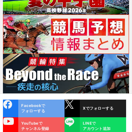
cebo
X
Facebookで
Xでフォローする
ok
フォローする
uTube
LINE
YouTubeで
LINEで
チャンネル登録
アカウント追加