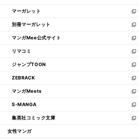
開
ウ
ン
し
マーガレット
く
で
ド
い
新
開
ウ
ウ
し
別冊マーガレット
く
で
ィ
い
新
開
ン
ウ
し
マンガMee公式サイト
く
ド
ィ
い
新
ウ
ン
ウ
し
リマコミ
で
ド
ィ
い
新
開
ウ
ン
ウ
し
ジャンプTOON
く
で
ド
ィ
い
新
開
ウ
ン
ウ
し
ZEBRACK
く
で
ド
ィ
い
新
開
ウ
ン
ウ
し
マンガMeets
く
で
ド
ィ
い
新
開
ウ
ン
ウ
し
S-MANGA
く
で
ド
ィ
い
新
開
ウ
ン
ウ
し
集英社コミック文庫
く
で
ド
ィ
い
新
開
ウ
ン
ウ
し
女性マンガ
く
で
ド
ィ
い
開
ウ
ン
ウ