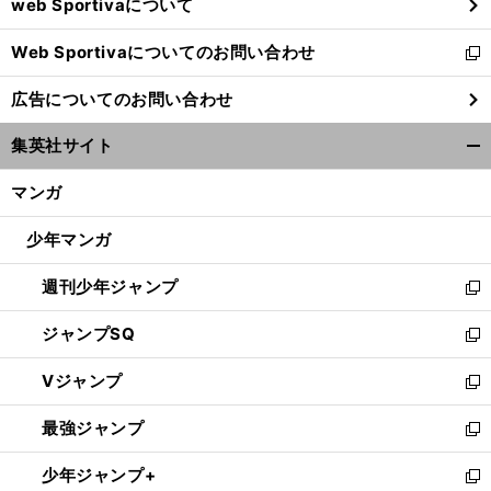
web Sportivaについて
で
開
Web Sportivaについてのお問い合わせ
く
新
し
広告についてのお問い合わせ
い
ウ
集英社サイト
ィ
開
ン
く/
マンガ
ド
閉
ウ
じ
少年マンガ
で
る
開
週刊少年ジャンプ
く
新
し
ジャンプSQ
い
新
ウ
し
Vジャンプ
ィ
い
新
ン
ウ
し
最強ジャンプ
ド
ィ
い
新
ウ
ン
ウ
し
少年ジャンプ+
で
ド
ィ
い
新