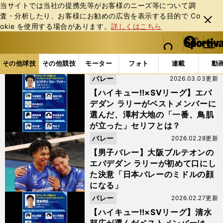
当サイトでは当社の提携先等がお客様のニーズ等について調
査・分析したり、お客様にお勧めの広告を表⽰する⽬的で Co
閉じ
okie を使⽤する場合があります。
詳しくはこちら
る
マイペ
web Sportiva (webスポルティーバ)
検索
メニュ
we
ー
その他球技の記事一覧
バレーの記事一覧 (5ページ目)
b
ジ
その他球技
その他競技
モーター
フォト
連載
動
ス
バレー
2026.03.03更新
ポ
ル
【ハイキュー‼×SVリーグ】エバ
テ
デダン ラリーがベストメンバーに
ィ
選んだ、澤村大地の「一番、鳥肌
ー
が立った」セリフとは？
バ
バレー
2026.02.28更新
【男子バレー】大阪ブルテオンの
エバデダン ラリーが初めて口にし
た決意「日本バレーのミドルの顔
になる」
バレー
2026.02.27更新
【ハイキュー‼×SVリーグ】清水