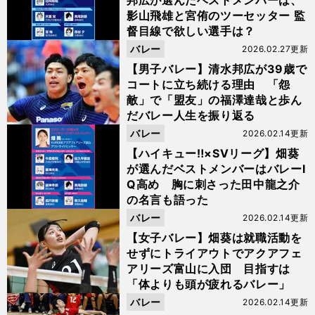
邦広が選んだベストメンバーは、
影山飛雄と宮侑のツーセッター 監
督目線で欲しい選手は？
バレー
2026.02.27更新
【男子バレー】清水邦広が39歳で
コートに立ち続ける理由 「怨
敵」で「盟友」の福澤達哉と歩ん
だバレー人生を振り返る
バレー
2026.02.14更新
【ハイキュー‼×SVリーグ】畑葵
が選んだベストメンバーはバレーI
Q高め 胸に刺さった田中龍之介
の名言も語った
バレー
2026.02.14更新
【女子バレー】畑葵は就職活動を
せずにトライアウトでアクアフェ
アリーズ富山に入団 目指すは
「体よりも頭が疲れるバレー」
バレー
2026.02.14更新