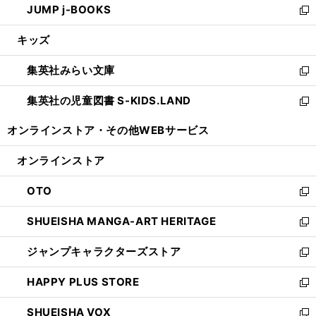
JUMP j-BOOKS
で
ド
ィ
い
新
開
ウ
ン
ウ
し
キッズ
く
で
ド
ィ
い
開
ウ
ン
ウ
集英社みらい文庫
く
で
ド
ィ
新
開
ウ
ン
し
集英社の児童図書 S-KIDS.LAND
く
で
ド
い
新
開
ウ
ウ
し
オンラインストア・
その他WEBサービス
く
で
ィ
い
開
ン
ウ
オンラインストア
く
ド
ィ
ウ
ン
OTO
で
ド
新
開
ウ
し
SHUEISHA MANGA-ART HERITAGE
く
で
い
新
開
ウ
し
ジャンプキャラクターズストア
く
ィ
い
新
ン
ウ
し
HAPPY PLUS STORE
ド
ィ
い
新
ウ
ン
ウ
し
SHUEISHA VOX
で
ド
ィ
い
新