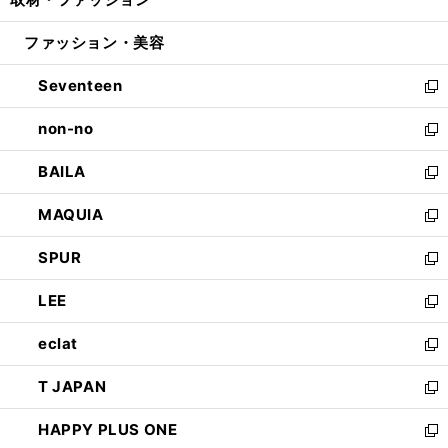
で
ド
ィ
い
開
ウ
ン
ウ
ファッション・美容
く
で
ド
ィ
開
ウ
ン
Seventeen
く
で
ド
新
開
ウ
し
non-no
く
で
い
新
開
ウ
し
BAILA
く
ィ
い
新
ン
ウ
し
MAQUIA
ド
ィ
い
新
ウ
ン
ウ
し
SPUR
で
ド
ィ
い
新
開
ウ
ン
ウ
し
LEE
く
で
ド
ィ
い
新
開
ウ
ン
ウ
し
eclat
く
で
ド
ィ
い
新
開
ウ
ン
ウ
し
T JAPAN
く
で
ド
ィ
い
新
開
ウ
ン
ウ
し
HAPPY PLUS ONE
く
で
ド
ィ
い
新