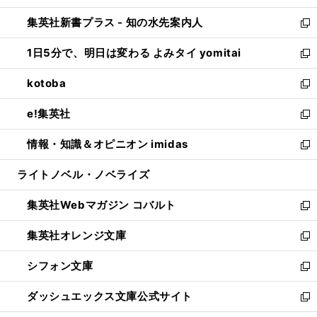
開
ン
ウ
し
集英社新書プラス - 知の水先案内人
く
ド
ィ
い
新
ウ
ン
ウ
し
1日5分で、明日は変わる よみタイ yomitai
で
ド
ィ
い
新
開
ウ
ン
ウ
し
kotoba
く
で
ド
ィ
い
新
開
ウ
ン
ウ
し
e!集英社
く
で
ド
ィ
い
新
開
ウ
ン
ウ
し
情報・知識＆オピニオン imidas
く
で
ド
ィ
い
新
開
ウ
ン
ウ
し
ライトノベル・ノベライズ
く
で
ド
ィ
い
開
ウ
ン
ウ
集英社Webマガジン コバルト
く
で
ド
ィ
新
開
ウ
ン
し
集英社オレンジ文庫
く
で
ド
い
新
開
ウ
ウ
し
シフォン文庫
く
で
ィ
い
新
開
ン
ウ
し
ダッシュエックス文庫公式サイト
く
ド
ィ
い
新
ウ
ン
ウ
し