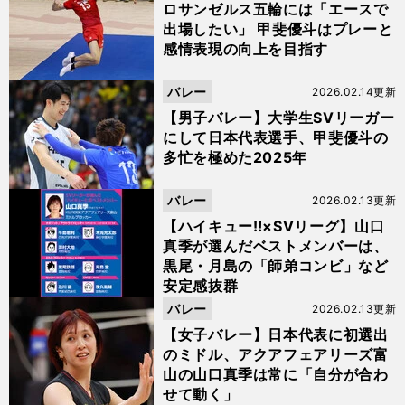
ロサンゼルス五輪には「エースで
出場したい」 甲斐優斗はプレーと
感情表現の向上を目指す
バレー
2026.02.14更新
【男子バレー】大学生SVリーガー
にして日本代表選手、甲斐優斗の
多忙を極めた2025年
バレー
2026.02.13更新
【ハイキュー‼×SVリーグ】山口
真季が選んだベストメンバーは、
黒尾・月島の「師弟コンビ」など
安定感抜群
バレー
2026.02.13更新
【女子バレー】日本代表に初選出
のミドル、アクアフェアリーズ富
山の山口真季は常に「自分が合わ
せて動く」