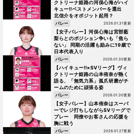
クトリーナ姫路の河俣心海がハイ
キュー‼ベストメンバーを選出
北信介をオポジット起用？
バレー
2026.01.31更新
【女子バレー】河俣心海は宮部藍
梨らとのポジション争いも「焦ら
ない」 同期の活躍も励みに19歳で
日本代表入り
バレー
2026.01.30更新
【ハイキュー‼×SVリーグ】ヴィ
クトリーナ姫路の山本侑奈が熱く
語る、「無気力系」孤爪研磨がチ
ームのために頑張る姿
バレー
2026.01.30更新
【女子バレー】山本侑奈はスーパ
ーでレジ打ちしながらSVリーグで
プレー 同僚やお客さんの応援を
胸に戦う
バレー
2026.01.27更新