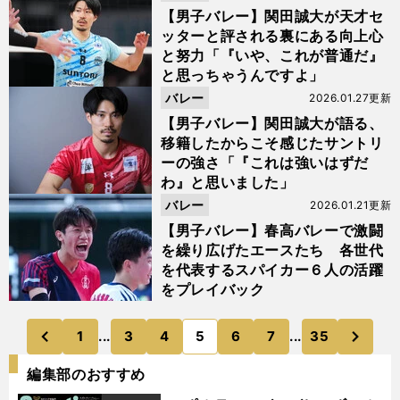
【男子バレー】関田誠大が天才セ
ッターと評される裏にある向上心
と努力「『いや、これが普通だ』
と思っちゃうんですよ」
バレー
2026.01.27更新
【男子バレー】関田誠大が語る、
移籍したからこそ感じたサントリ
ーの強さ「『これは強いはずだ
わ』と思いました」
バレー
2026.01.21更新
【男子バレー】春高バレーで激闘
を繰り広げたエースたち 各世代
を代表するスパイカー６人の活躍
をプレイバック
次
1
...
3
4
5
6
7
...
35
のページへ
のページへ
前
編集部のおすすめ