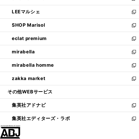
開
ウ
ン
ウ
し
LEEマルシェ
く
で
ド
ィ
い
新
開
ウ
ン
ウ
し
SHOP Marisol
く
で
ド
ィ
い
新
開
ウ
ン
ウ
し
eclat premium
く
で
ド
ィ
い
新
開
ウ
ン
ウ
し
mirabella
く
で
ド
ィ
い
新
開
ウ
ン
ウ
し
mirabella homme
く
で
ド
ィ
い
新
開
ウ
ン
ウ
し
zakka market
く
で
ド
ィ
い
新
開
ウ
ン
ウ
し
その他WEBサービス
く
で
ド
ィ
い
開
ウ
ン
ウ
集英社アドナビ
く
で
ド
ィ
新
開
ウ
ン
し
集英社エディターズ・ラボ
く
で
ド
い
新
開
ウ
ウ
し
く
で
ィ
い
開