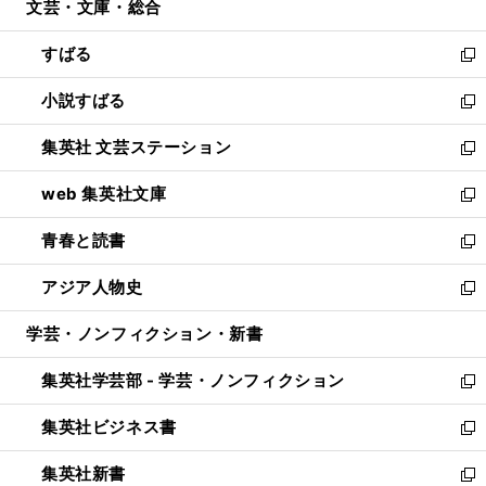
文芸・文庫・総合
く
で
ド
ィ
開
ウ
ン
すばる
く
で
ド
新
開
ウ
し
小説すばる
く
で
い
新
開
ウ
し
集英社 文芸ステーション
く
ィ
い
新
ン
ウ
し
web 集英社文庫
ド
ィ
い
新
ウ
ン
ウ
し
青春と読書
で
ド
ィ
い
新
開
ウ
ン
ウ
し
アジア人物史
く
で
ド
ィ
い
新
開
ウ
ン
ウ
し
学芸・ノンフィクション・新書
く
で
ド
ィ
い
開
ウ
ン
ウ
集英社学芸部 - 学芸・ノンフィクション
く
で
ド
ィ
新
開
ウ
ン
し
集英社ビジネス書
く
で
ド
い
新
開
ウ
ウ
し
集英社新書
く
で
ィ
い
新