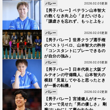
バレー
2026.02.05更新
【男子バレー】ベテラン山本智大
の飽くなき向上心「まだいける」
「謙虚さを忘れず、もっと上を」
バレー
2026.02.05更新
【男子バレー】世界クラブ選手権
のベストリベロ、山本智大の矜持
「コンスタントにプレーできるの
が自分の強み」
バレー
2026.02.05更新
【男子バレー】日本代表と大阪ブ
ルテオンの守備職人、山本智大の
横顔「見返してやると思ったとき
が一番の転機」
バレー
2026.02.02更新
【男子バレー】宮浦健人がオール
スターで見せた「男の優しさ」 剛
腕はいかにして磨かれたか