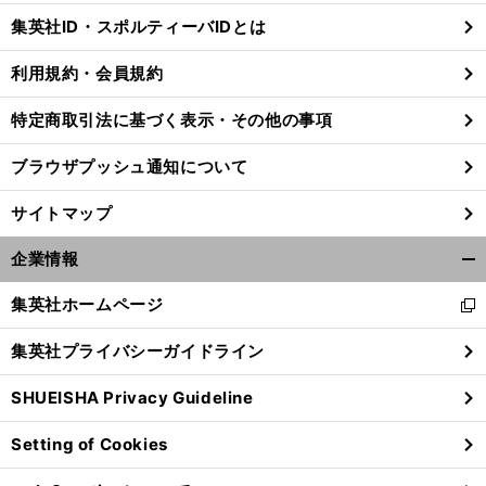
じ
集英社ID・スポルティーバIDとは
る
利用規約・会員規約
特定商取引法に基づく表示・その他の事項
ブラウザプッシュ通知について
サイトマップ
企業情報
開
く/
集英社ホームページ
新
閉
し
じ
集英社プライバシーガイドライン
い
る
ウ
SHUEISHA Privacy Guideline
ィ
ン
Setting of Cookies
ド
ウ