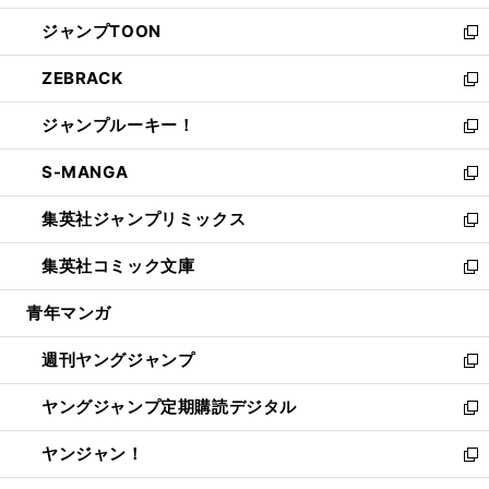
開
ウ
ン
ウ
し
ジャンプTOON
く
で
ド
ィ
い
新
開
ウ
ン
ウ
し
ZEBRACK
く
で
ド
ィ
い
新
開
ウ
ン
ウ
し
ジャンプルーキー！
く
で
ド
ィ
い
新
開
ウ
ン
ウ
し
S-MANGA
く
で
ド
ィ
い
新
開
ウ
ン
ウ
し
集英社ジャンプリミックス
く
で
ド
ィ
い
新
開
ウ
ン
ウ
し
集英社コミック文庫
く
で
ド
ィ
い
新
開
ウ
ン
ウ
し
青年マンガ
く
で
ド
ィ
い
開
ウ
ン
ウ
週刊ヤングジャンプ
く
で
ド
ィ
新
開
ウ
ン
し
ヤングジャンプ定期購読デジタル
く
で
ド
い
新
開
ウ
ウ
し
ヤンジャン！
く
で
ィ
い
新
開
ン
ウ
し