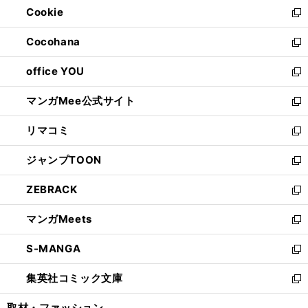
Cookie
く
で
ド
ィ
新
開
ウ
ン
し
Cocohana
く
で
ド
い
新
開
ウ
ウ
し
office YOU
く
で
ィ
い
新
開
ン
ウ
し
マンガMee公式サイト
く
ド
ィ
い
新
ウ
ン
ウ
し
リマコミ
で
ド
ィ
い
新
開
ウ
ン
ウ
し
ジャンプTOON
く
で
ド
ィ
い
新
開
ウ
ン
ウ
し
ZEBRACK
く
で
ド
ィ
い
新
開
ウ
ン
ウ
し
マンガMeets
く
で
ド
ィ
い
新
開
ウ
ン
ウ
し
S-MANGA
く
で
ド
ィ
い
新
開
ウ
ン
ウ
し
集英社コミック文庫
く
で
ド
ィ
い
新
開
ウ
ン
ウ
し
取材・ファッション
く