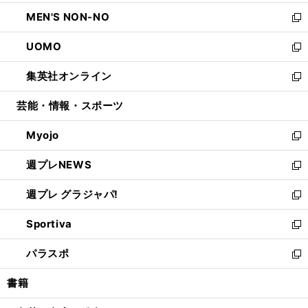
開
ウ
ン
ウ
し
MEN'S NON-NO
く
で
ド
ィ
い
新
開
ウ
ン
ウ
し
UOMO
く
で
ド
ィ
い
新
開
ウ
ン
ウ
し
集英社オンライン
く
で
ド
ィ
い
新
開
ウ
ン
ウ
し
芸能・情報・スポーツ
く
で
ド
ィ
い
開
ウ
ン
ウ
Myojo
く
で
ド
ィ
新
開
ウ
ン
し
週プレNEWS
く
で
ド
い
新
開
ウ
ウ
し
週プレ グラジャパ!
く
で
ィ
い
新
開
ン
ウ
し
Sportiva
く
ド
ィ
い
新
ウ
ン
ウ
し
パラスポ
で
ド
ィ
い
新
開
ウ
ン
ウ
し
書籍
く
で
ド
ィ
い
開
ウ
ン
ウ