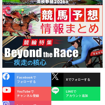
cebo
X
Facebookで
Xでフォローする
ok
フォローする
uTube
LINE
YouTubeで
LINEで
チャンネル登録
アカウント追加
stagra