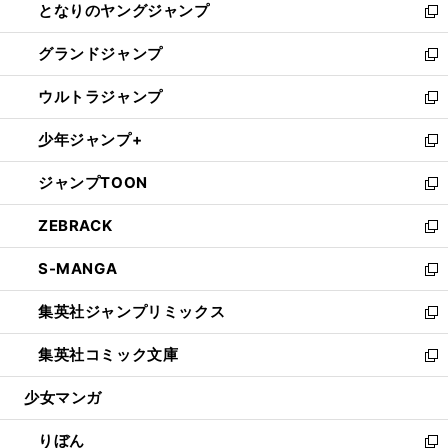
となりのヤングジャンプ
く
ド
ィ
い
新
ウ
ン
ウ
し
グランドジャンプ
で
ド
ィ
い
新
開
ウ
ン
ウ
し
ウルトラジャンプ
く
で
ド
ィ
い
新
開
ウ
ン
ウ
し
少年ジャンプ+
く
で
ド
ィ
い
新
開
ウ
ン
ウ
し
ジャンプTOON
く
で
ド
ィ
い
新
開
ウ
ン
ウ
し
ZEBRACK
く
で
ド
ィ
い
新
開
ウ
ン
ウ
し
S-MANGA
く
で
ド
ィ
い
新
開
ウ
ン
ウ
し
集英社ジャンプリミックス
く
で
ド
ィ
い
新
開
ウ
ン
ウ
し
集英社コミック文庫
く
で
ド
ィ
い
新
開
ウ
ン
ウ
し
少女マンガ
く
で
ド
ィ
い
開
ウ
ン
ウ
りぼん
く
で
ド
ィ
新