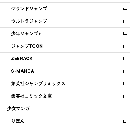
ウ
ン
ウ
し
グランドジャンプ
で
ド
ィ
い
新
開
ウ
ン
ウ
し
ウルトラジャンプ
く
で
ド
ィ
い
新
開
ウ
ン
ウ
し
少年ジャンプ+
く
で
ド
ィ
い
新
開
ウ
ン
ウ
し
ジャンプTOON
く
で
ド
ィ
い
新
開
ウ
ン
ウ
し
ZEBRACK
く
で
ド
ィ
い
新
開
ウ
ン
ウ
し
S-MANGA
く
で
ド
ィ
い
新
開
ウ
ン
ウ
し
集英社ジャンプリミックス
く
で
ド
ィ
い
新
開
ウ
ン
ウ
し
集英社コミック文庫
く
で
ド
ィ
い
新
開
ウ
ン
ウ
し
少女マンガ
く
で
ド
ィ
い
開
ウ
ン
ウ
りぼん
く
で
ド
ィ
新
開
ウ
ン
し