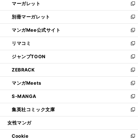
マーガレット
く
で
ド
い
新
開
ウ
ウ
し
別冊マーガレット
く
で
ィ
い
新
開
ン
ウ
し
マンガMee公式サイト
く
ド
ィ
い
新
ウ
ン
ウ
し
リマコミ
で
ド
ィ
い
新
開
ウ
ン
ウ
し
ジャンプTOON
く
で
ド
ィ
い
新
開
ウ
ン
ウ
し
ZEBRACK
く
で
ド
ィ
い
新
開
ウ
ン
ウ
し
マンガMeets
く
で
ド
ィ
い
新
開
ウ
ン
ウ
し
S-MANGA
く
で
ド
ィ
い
新
開
ウ
ン
ウ
し
集英社コミック文庫
く
で
ド
ィ
い
新
開
ウ
ン
ウ
し
女性マンガ
く
で
ド
ィ
い
開
ウ
ン
ウ
Cookie
く
で
ド
ィ
新