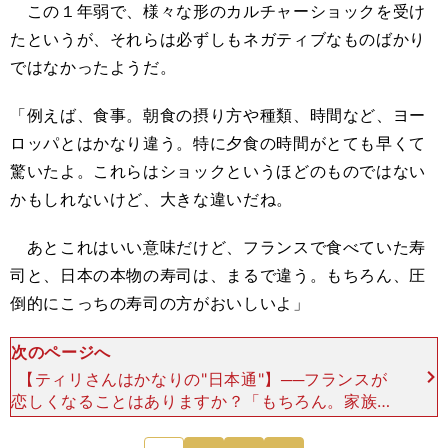
この１年弱で、様々な形のカルチャーショックを受け
たというが、それらは必ずしもネガティブなものばかり
ではなかったようだ。
「例えば、食事。朝食の摂り方や種類、時間など、ヨー
ロッパとはかなり違う。特に夕食の時間がとても早くて
驚いたよ。これらはショックというほどのものではない
かもしれないけど、大きな違いだね。
あとこれはいい意味だけど、フランスで食べていた寿
司と、日本の本物の寿司は、まるで違う。もちろん、圧
倒的にこっちの寿司の方がおいしいよ」
次のページへ
【ティリさんはかなりの"日本通"】──フランスが
恋しくなることはありますか？「もちろん。家族や
友達に会いたくなる。最近、僕らの親しい友人に子
どもができているんだけど、なかなか会いに行けな
次