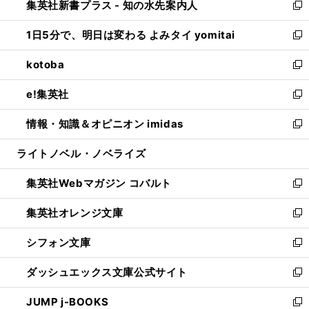
集英社新書プラス - 知の水先案内人
く
ド
ィ
い
新
ウ
ン
ウ
し
1日5分で、明日は変わる よみタイ yomitai
で
ド
ィ
い
新
開
ウ
ン
ウ
し
kotoba
く
で
ド
ィ
い
新
開
ウ
ン
ウ
し
e!集英社
く
で
ド
ィ
い
新
開
ウ
ン
ウ
し
情報・知識＆オピニオン imidas
く
で
ド
ィ
い
新
開
ウ
ン
ウ
し
ライトノベル・ノベライズ
く
で
ド
ィ
い
開
ウ
ン
ウ
集英社Webマガジン コバルト
く
で
ド
ィ
新
開
ウ
ン
し
集英社オレンジ文庫
く
で
ド
い
新
開
ウ
ウ
し
シフォン文庫
く
で
ィ
い
新
開
ン
ウ
し
ダッシュエックス文庫公式サイト
く
ド
ィ
い
新
ウ
ン
ウ
し
JUMP j-BOOKS
で
ド
ィ
い
新