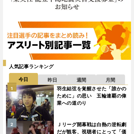
人気記事ランキング
今日
昨日
週間
月間
羽生結弦を覚醒させた「誰かの
1
ために」の思い 五輪連覇の偉
業への道のり
Ｊリーグ開幕戦は白熱の逆転劇
2
だが観客、視聴者にとって「価