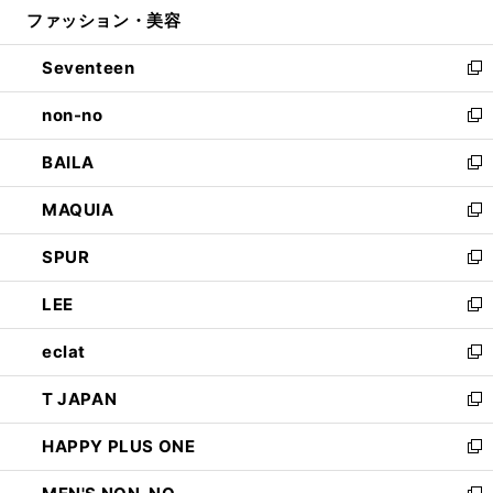
ファッション・美容
く
で
ド
ィ
開
ウ
ン
Seventeen
く
で
ド
新
開
ウ
し
non-no
く
で
い
新
開
ウ
し
BAILA
く
ィ
い
新
ン
ウ
し
MAQUIA
ド
ィ
い
新
ウ
ン
ウ
し
SPUR
で
ド
ィ
い
新
開
ウ
ン
ウ
し
LEE
く
で
ド
ィ
い
新
開
ウ
ン
ウ
し
eclat
く
で
ド
ィ
い
新
開
ウ
ン
ウ
し
T JAPAN
く
で
ド
ィ
い
新
開
ウ
ン
ウ
し
HAPPY PLUS ONE
く
で
ド
ィ
い
新
開
ウ
ン
ウ
し
く