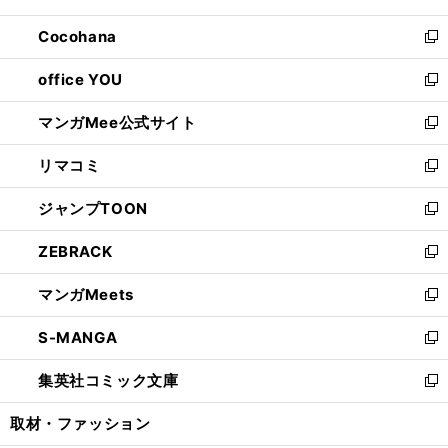
開
ウ
ン
し
Cocohana
く
で
ド
い
新
開
ウ
ウ
し
office YOU
く
で
ィ
い
新
開
ン
ウ
し
マンガMee公式サイト
く
ド
ィ
い
新
ウ
ン
ウ
し
リマコミ
で
ド
ィ
い
新
開
ウ
ン
ウ
し
ジャンプTOON
く
で
ド
ィ
い
新
開
ウ
ン
ウ
し
ZEBRACK
く
で
ド
ィ
い
新
開
ウ
ン
ウ
し
マンガMeets
く
で
ド
ィ
い
新
開
ウ
ン
ウ
し
S-MANGA
く
で
ド
ィ
い
新
開
ウ
ン
ウ
し
集英社コミック文庫
く
で
ド
ィ
い
新
開
ウ
ン
ウ
し
取材・ファッション
く
で
ド
ィ
い
開
ウ
ン
ウ