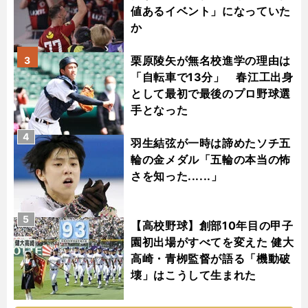
値あるイベント」になっていた
か
栗原陵矢が無名校進学の理由は
3
「自転車で13分」 春江工出身
として最初で最後のプロ野球選
手となった
4
羽生結弦が一時は諦めたソチ五
輪の金メダル「五輪の本当の怖
さを知った......」
5
【高校野球】創部10年目の甲子
園初出場がすべてを変えた 健大
高崎・青栁監督が語る「機動破
壊」はこうして生まれた