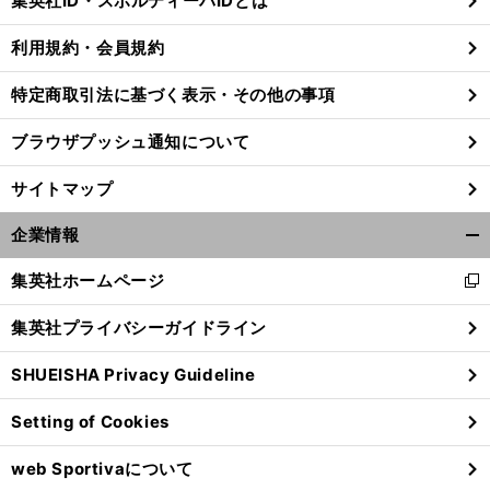
集英社ID・スポルティーバIDとは
る
利用規約・会員規約
特定商取引法に基づく表示・その他の事項
ブラウザプッシュ通知について
サイトマップ
企業情報
開
く/
集英社ホームページ
新
閉
し
じ
集英社プライバシーガイドライン
い
る
ウ
SHUEISHA Privacy Guideline
ィ
ン
Setting of Cookies
ド
ウ
web Sportivaについて
で