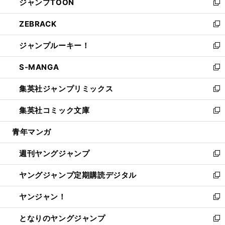
ジャンプTOON
く
で
ド
ィ
い
新
開
ウ
ン
ウ
し
ZEBRACK
く
で
ド
ィ
い
新
開
ウ
ン
ウ
し
ジャンプルーキー！
く
で
ド
ィ
い
新
開
ウ
ン
ウ
し
S-MANGA
く
で
ド
ィ
い
新
開
ウ
ン
ウ
し
集英社ジャンプリミックス
く
で
ド
ィ
い
新
開
ウ
ン
ウ
し
集英社コミック文庫
く
で
ド
ィ
い
新
開
ウ
ン
ウ
し
青年マンガ
く
で
ド
ィ
い
開
ウ
ン
ウ
週刊ヤングジャンプ
く
で
ド
ィ
新
開
ウ
ン
し
ヤングジャンプ定期購読デジタル
く
で
ド
い
新
開
ウ
ウ
し
ヤンジャン！
く
で
ィ
い
新
開
ン
ウ
し
となりのヤングジャンプ
く
ド
ィ
い
新