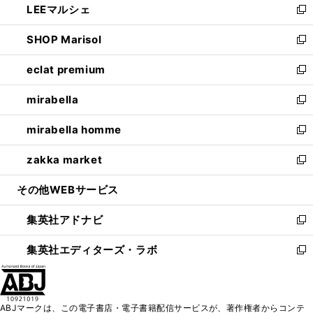
LEEマルシェ
く
で
ド
ィ
い
新
開
ウ
ン
ウ
し
SHOP Marisol
く
で
ド
ィ
い
新
開
ウ
ン
ウ
し
eclat premium
く
で
ド
ィ
い
新
開
ウ
ン
ウ
し
mirabella
く
で
ド
ィ
い
新
開
ウ
ン
ウ
し
mirabella homme
く
で
ド
ィ
い
新
開
ウ
ン
ウ
し
zakka market
く
で
ド
ィ
い
新
開
ウ
ン
ウ
し
その他WEBサービス
く
で
ド
ィ
い
開
ウ
ン
ウ
集英社アドナビ
く
で
ド
ィ
新
開
ウ
ン
し
集英社エディターズ・ラボ
く
で
ド
い
新
開
ウ
ウ
し
く
で
ィ
い
開
ン
ウ
ABJマークは、この電子書店・電子書籍配信サービスが、著作権者からコンテ
く
ド
ィ