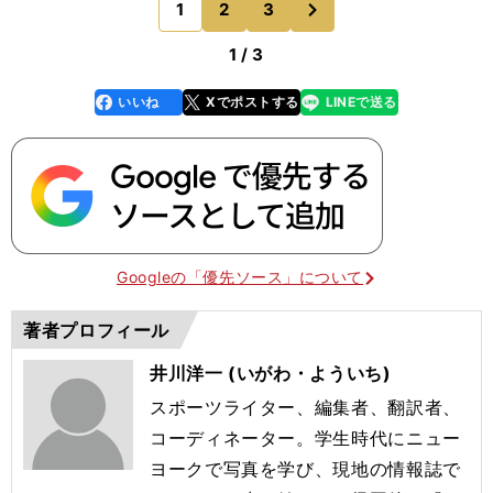
1
2
3
のページへ
い。時差も
1 / 3
いいね
Xでポストする
LINEで送る
line
faceboo
x
k
Googleの「優先ソース」について
著者プロフィール
井川洋一 (いがわ・よういち)
スポーツライター、編集者、翻訳者、
コーディネーター。学生時代にニュー
ヨークで写真を学び、現地の情報誌で