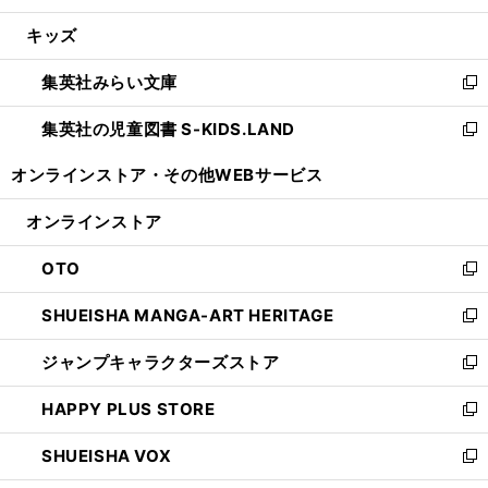
開
ウ
ン
ウ
し
キッズ
く
で
ド
ィ
い
開
ウ
ン
ウ
集英社みらい文庫
く
で
ド
ィ
新
開
ウ
ン
し
集英社の児童図書 S-KIDS.LAND
く
で
ド
い
新
開
ウ
ウ
し
オンラインストア・
その他WEBサービス
く
で
ィ
い
開
ン
ウ
オンラインストア
く
ド
ィ
ウ
ン
OTO
で
ド
新
開
ウ
し
SHUEISHA MANGA-ART HERITAGE
く
で
い
新
開
ウ
し
ジャンプキャラクターズストア
く
ィ
い
新
ン
ウ
し
HAPPY PLUS STORE
ド
ィ
い
新
ウ
ン
ウ
し
SHUEISHA VOX
で
ド
ィ
い
新
開
ウ
ン
ウ
し