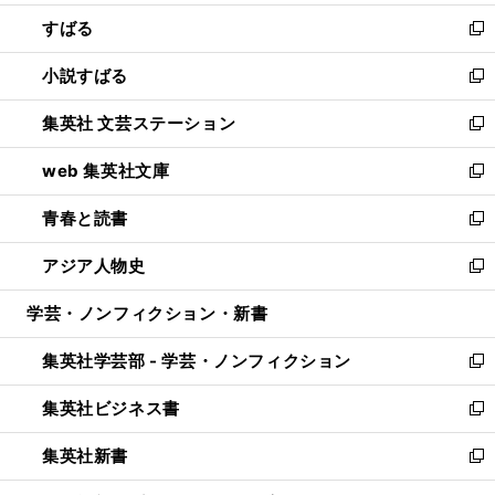
開
ウ
ン
すばる
く
で
ド
新
開
ウ
し
小説すばる
く
で
い
新
開
ウ
し
集英社 文芸ステーション
く
ィ
い
新
ン
ウ
し
web 集英社文庫
ド
ィ
い
新
ウ
ン
ウ
し
青春と読書
で
ド
ィ
い
新
開
ウ
ン
ウ
し
アジア人物史
く
で
ド
ィ
い
新
開
ウ
ン
ウ
し
学芸・ノンフィクション・新書
く
で
ド
ィ
い
開
ウ
ン
ウ
集英社学芸部 - 学芸・ノンフィクション
く
で
ド
ィ
新
開
ウ
ン
し
集英社ビジネス書
く
で
ド
い
新
開
ウ
ウ
し
集英社新書
く
で
ィ
い
新
開
ン
ウ
し