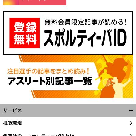
】
、
前
へ
サービス
開
く/
推奨環境
閉
じ