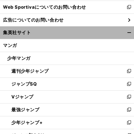
開
Web Sportivaについてのお問い合わせ
く
新
し
広告についてのお問い合わせ
い
ウ
集英社サイト
ィ
開
ン
く/
マンガ
ド
閉
ウ
じ
少年マンガ
で
る
開
週刊少年ジャンプ
く
新
し
ジャンプSQ
い
新
ウ
し
Vジャンプ
ィ
い
新
ン
ウ
し
最強ジャンプ
ド
ィ
い
新
ウ
ン
ウ
し
少年ジャンプ+
で
ド
ィ
い
新
開
ウ
ン
ウ
し