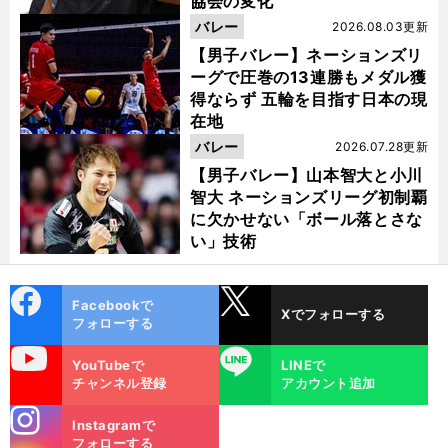
協会の変化
バレー
2026.08.03更新
【男子バレー】ネーションズリ
ーグで圧巻の13連勝もメダル獲
得ならず 五輪を目指す日本の現
在地
バレー
2026.07.28更新
【男子バレー】山本智大と小川
智大 ネーションズリーグ初制覇
に欠かせない「ボール落とさな
い」技術
cebo
X
Facebookで
Xでフォローする
ok
フォローする
uTube
LINE
YouTubeで
LINEで
チャンネル登録
アカウント追加
stagra
Instagramで
m
フォローする