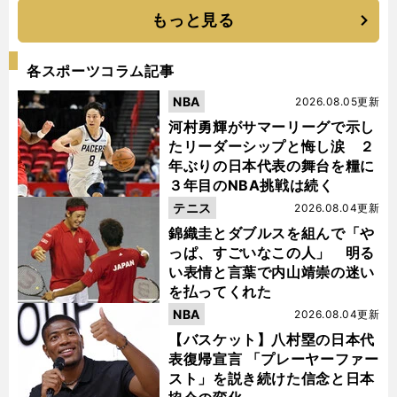
もっと見る
各スポーツコラム記事
NBA
2026.08.05更新
河村勇輝がサマーリーグで示し
たリーダーシップと悔し涙 ２
年ぶりの日本代表の舞台を糧に
３年目のNBA挑戦は続く
テニス
2026.08.04更新
錦織圭とダブルスを組んで「や
っぱ、すごいなこの人」 明る
い表情と言葉で内山靖崇の迷い
を払ってくれた
NBA
2026.08.04更新
【バスケット】八村塁の日本代
表復帰宣言 「プレーヤーファー
スト」を説き続けた信念と日本