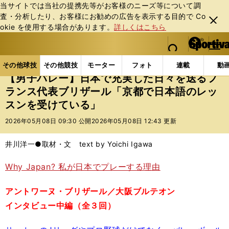
当サイトでは当社の提携先等がお客様のニーズ等について調
査・分析したり、お客様にお勧めの広告を表⽰する⽬的で Co
閉じ
okie を使⽤する場合があります。
詳しくはこちら
る
マイペ
web Sportiva (webスポルティーバ)
検索
メニュ
we
ー
その他球技の記事一覧
バレー
【男子バレー】日本
b
ジ
その他球技
その他競技
モーター
フォト
連載
動
ス
【男子バレー】日本で充実した日々を送るフ
ポ
ランス代表ブリザール「京都で日本語のレッ
ル
スンを受けている」
テ
ィ
2026年05月08日 09:30 公開
2026年05月08日 12:43 更新
ー
バ
井川洋一●取材・文 text by Yoichi Igawa
Why Japan? 私が日本でプレーする理由
アントワーヌ・ブリザール／大阪ブルテオン
インタビュー中編（全３回）