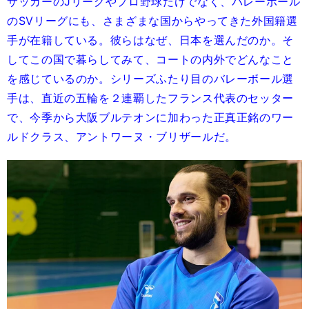
サッカーのJリーグやプロ野球だけでなく、バレーボール
のSVリーグにも、さまざまな国からやってきた外国籍選
手が在籍している。彼らはなぜ、日本を選んだのか。そ
してこの国で暮らしてみて、コートの内外でどんなこと
を感じているのか。シリーズふたり目のバレーボール選
手は、直近の五輪を２連覇したフランス代表のセッター
で、今季から大阪ブルテオンに加わった正真正銘のワー
ルドクラス、アントワーヌ・ブリザールだ。