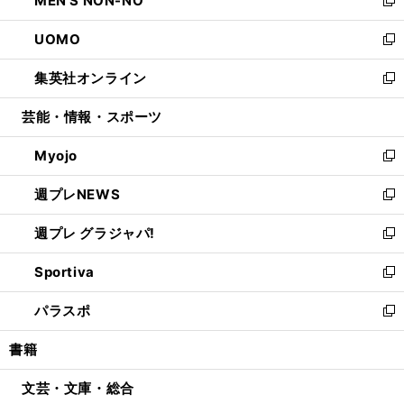
MEN'S NON-NO
で
ド
ィ
い
新
開
ウ
ン
ウ
し
UOMO
く
で
ド
ィ
い
新
開
ウ
ン
ウ
し
集英社オンライン
く
で
ド
ィ
い
新
開
ウ
ン
ウ
し
芸能・情報・スポーツ
く
で
ド
ィ
い
開
ウ
ン
ウ
Myojo
く
で
ド
ィ
新
開
ウ
ン
し
週プレNEWS
く
で
ド
い
新
開
ウ
ウ
し
週プレ グラジャパ!
く
で
ィ
い
新
開
ン
ウ
し
Sportiva
く
ド
ィ
い
新
ウ
ン
ウ
し
パラスポ
で
ド
ィ
い
新
開
ウ
ン
ウ
し
書籍
く
で
ド
ィ
い
開
ウ
ン
ウ
文芸・文庫・総合
く
で
ド
ィ