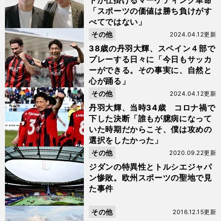
トが仕掛けるマーケティング革命
「スポーツの価値は勝ち負けがす
べてではない」
その他
2024.04.12更新
38歳の丹羽大輝、スペイン４部で
プレーする日々に「今日もサッカ
ーができる。その事実に、自然と
心が踊る」
その他
2024.04.12更新
丹羽大輝、当時34歳 コロナ禍で
下した決断「誰もが臆病になって
いた時期だからこそ、僕は攻めの
選択をしたかった」
その他
2020.09.22更新
ジダンの特異性とトルシエジャパ
ン惨敗。欧州スポーツの聖地で見
た事件
その他
2016.12.15更新