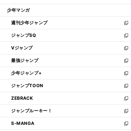
閉
ウ
じ
少年マンガ
で
る
開
週刊少年ジャンプ
く
新
し
ジャンプSQ
い
新
ウ
し
Vジャンプ
ィ
い
新
ン
ウ
し
最強ジャンプ
ド
ィ
い
新
ウ
ン
ウ
し
少年ジャンプ+
で
ド
ィ
い
新
開
ウ
ン
ウ
し
ジャンプTOON
く
で
ド
ィ
い
新
開
ウ
ン
ウ
し
ZEBRACK
く
で
ド
ィ
い
新
開
ウ
ン
ウ
し
ジャンプルーキー！
く
で
ド
ィ
い
新
開
ウ
ン
ウ
し
S-MANGA
く
で
ド
ィ
い
新
開
ウ
ン
ウ
し