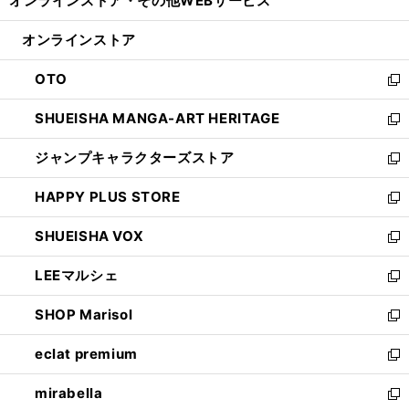
オンラインストア・
その他WEBサービス
く
で
ィ
い
開
ン
ウ
オンラインストア
く
ド
ィ
ウ
ン
OTO
で
ド
新
開
ウ
し
SHUEISHA MANGA-ART HERITAGE
く
で
い
新
開
ウ
し
ジャンプキャラクターズストア
く
ィ
い
新
ン
ウ
し
HAPPY PLUS STORE
ド
ィ
い
新
ウ
ン
ウ
し
SHUEISHA VOX
で
ド
ィ
い
新
開
ウ
ン
ウ
し
LEEマルシェ
く
で
ド
ィ
い
新
開
ウ
ン
ウ
し
SHOP Marisol
く
で
ド
ィ
い
新
開
ウ
ン
ウ
し
eclat premium
く
で
ド
ィ
い
新
開
ウ
ン
ウ
し
mirabella
く
で
ド
ィ
い
新