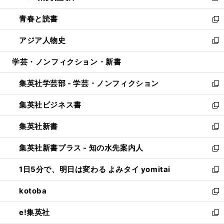
ウ
ン
ウ
し
青春と読書
で
ド
ィ
い
新
開
ウ
ン
ウ
し
アジア人物史
く
で
ド
ィ
い
新
開
ウ
ン
ウ
し
学芸・ノンフィクション・新書
く
で
ド
ィ
い
開
ウ
ン
ウ
集英社学芸部 - 学芸・ノンフィクション
く
で
ド
ィ
新
開
ウ
ン
し
集英社ビジネス書
く
で
ド
い
新
開
ウ
ウ
し
集英社新書
く
で
ィ
い
新
開
ン
ウ
し
集英社新書プラス - 知の水先案内人
く
ド
ィ
い
新
ウ
ン
ウ
し
1日5分で、明日は変わる よみタイ yomitai
で
ド
ィ
い
新
開
ウ
ン
ウ
し
kotoba
く
で
ド
ィ
い
新
開
ウ
ン
ウ
し
e!集英社
く
で
ド
ィ
い
新
開
ウ