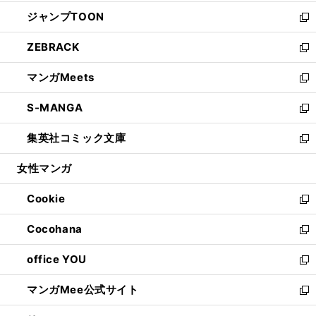
開
ウ
ン
ウ
し
ジャンプTOON
く
で
ド
ィ
い
新
開
ウ
ン
ウ
し
ZEBRACK
く
で
ド
ィ
い
新
開
ウ
ン
ウ
し
マンガMeets
く
で
ド
ィ
い
新
開
ウ
ン
ウ
し
S-MANGA
く
で
ド
ィ
い
新
開
ウ
ン
ウ
し
集英社コミック文庫
く
で
ド
ィ
い
新
開
ウ
ン
ウ
し
女性マンガ
く
で
ド
ィ
い
開
ウ
ン
ウ
Cookie
く
で
ド
ィ
新
開
ウ
ン
し
Cocohana
く
で
ド
い
新
開
ウ
ウ
し
office YOU
く
で
ィ
い
新
開
ン
ウ
し
マンガMee公式サイト
く
ド
ィ
い
新
ウ
ン
ウ
し