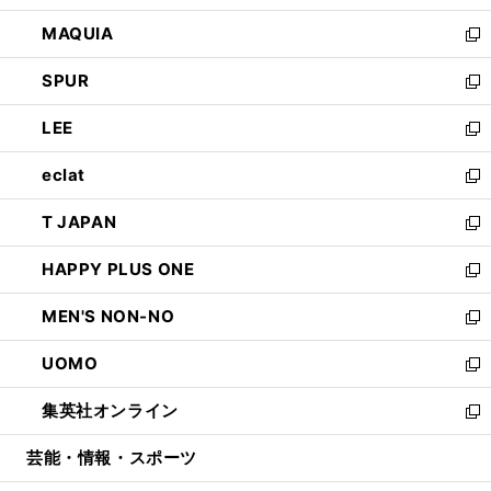
ン
ウ
し
MAQUIA
ド
ィ
い
新
ウ
ン
ウ
し
SPUR
で
ド
ィ
い
新
開
ウ
ン
ウ
し
LEE
く
で
ド
ィ
い
新
開
ウ
ン
ウ
し
eclat
く
で
ド
ィ
い
新
開
ウ
ン
ウ
し
T JAPAN
く
で
ド
ィ
い
新
開
ウ
ン
ウ
し
HAPPY PLUS ONE
く
で
ド
ィ
い
新
開
ウ
ン
ウ
し
MEN'S NON-NO
く
で
ド
ィ
い
新
開
ウ
ン
ウ
し
UOMO
く
で
ド
ィ
い
新
開
ウ
ン
ウ
し
集英社オンライン
く
で
ド
ィ
い
新
開
ウ
ン
ウ
し
芸能・情報・スポーツ
く
で
ド
ィ
い
開
ウ
ン
ウ