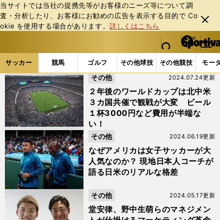
当サイトでは当社の提携先等がお客様のニーズ等について調
査・分析したり、お客様にお勧めの広告を表⽰する⽬的で Co
閉じ
okie を使⽤する場合があります。
詳しくはこちら
る
マイペ
web Sportiva (webスポルティーバ)
検索
メニュ
we
ー
サッカーの記事一覧
海外サッカーの記事一覧
その
b
ジ
サッカー
競馬
ゴルフ
その他球技
その他競技
モー
ス
その他
2024.07.24更新
ポ
ル
２年後のワールドカップは北中米
テ
３カ国共催で観戦が大変 ビール
ィ
１杯3000円など費用が半端な
ー
い！
バ
その他
2024.06.19更新
なぜアメリカは女子サッカーが大
人気なのか？ 現地日本人コーチが
語る日米のリアルな格差
その他
2024.05.17更新
堂安律、野中生萌らのマネジメン