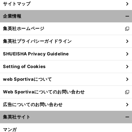
サイトマップ
企業情報
開
く/
集英社ホームページ
新
閉
し
じ
集英社プライバシーガイドライン
い
る
ウ
SHUEISHA Privacy Guideline
ィ
ン
Setting of Cookies
ド
ウ
web Sportivaについて
で
開
Web Sportivaについてのお問い合わせ
く
新
し
広告についてのお問い合わせ
い
ウ
集英社サイト
ィ
開
ン
く/
マンガ
ド