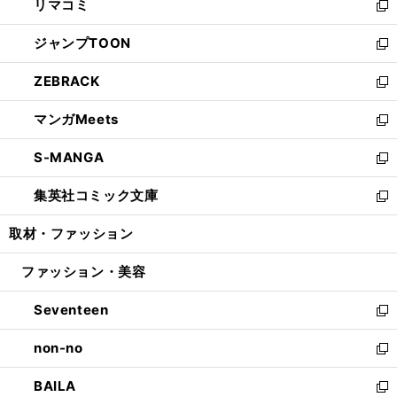
リマコミ
で
ド
ィ
い
新
開
ウ
ン
ウ
し
ジャンプTOON
く
で
ド
ィ
い
新
開
ウ
ン
ウ
し
ZEBRACK
く
で
ド
ィ
い
新
開
ウ
ン
ウ
し
マンガMeets
く
で
ド
ィ
い
新
開
ウ
ン
ウ
し
S-MANGA
く
で
ド
ィ
い
新
開
ウ
ン
ウ
し
集英社コミック文庫
く
で
ド
ィ
い
新
開
ウ
ン
ウ
し
取材・ファッション
く
で
ド
ィ
い
開
ウ
ン
ウ
ファッション・美容
く
で
ド
ィ
開
ウ
ン
Seventeen
く
で
ド
新
開
ウ
し
non-no
く
で
い
新
開
ウ
し
BAILA
く
ィ
い
新