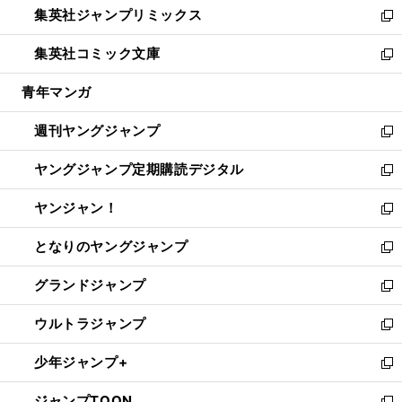
集英社ジャンプリミックス
く
で
ド
ィ
い
新
開
ウ
ン
ウ
し
集英社コミック文庫
く
で
ド
ィ
い
新
開
ウ
ン
ウ
し
青年マンガ
く
で
ド
ィ
い
開
ウ
ン
ウ
週刊ヤングジャンプ
く
で
ド
ィ
新
開
ウ
ン
し
ヤングジャンプ定期購読デジタル
く
で
ド
い
新
開
ウ
ウ
し
ヤンジャン！
く
で
ィ
い
新
開
ン
ウ
し
となりのヤングジャンプ
く
ド
ィ
い
新
ウ
ン
ウ
し
グランドジャンプ
で
ド
ィ
い
新
開
ウ
ン
ウ
し
ウルトラジャンプ
く
で
ド
ィ
い
新
開
ウ
ン
ウ
し
少年ジャンプ+
く
で
ド
ィ
い
新
開
ウ
ン
ウ
し
ジャンプTOON
く
で