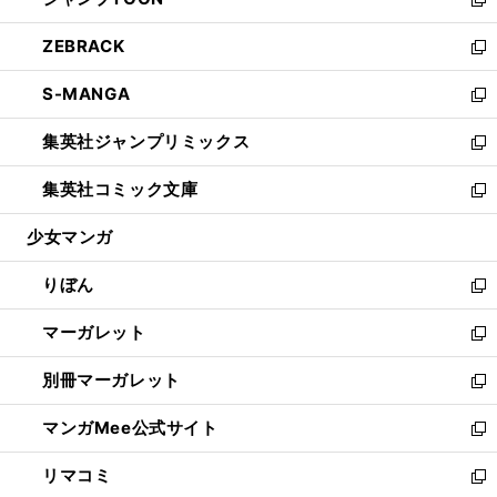
ド
ィ
い
新
開
ウ
ン
ウ
し
ZEBRACK
く
で
ド
ィ
い
新
開
ウ
ン
ウ
し
S-MANGA
く
で
ド
ィ
い
新
開
ウ
ン
ウ
し
集英社ジャンプリミックス
く
で
ド
ィ
い
新
開
ウ
ン
ウ
し
集英社コミック文庫
く
で
ド
ィ
い
新
開
ウ
ン
ウ
し
少女マンガ
く
で
ド
ィ
い
開
ウ
ン
ウ
りぼん
く
で
ド
ィ
新
開
ウ
ン
し
マーガレット
く
で
ド
い
新
開
ウ
ウ
し
別冊マーガレット
く
で
ィ
い
新
開
ン
ウ
し
マンガMee公式サイト
く
ド
ィ
い
新
ウ
ン
ウ
し
リマコミ
で
ド
ィ
い
新