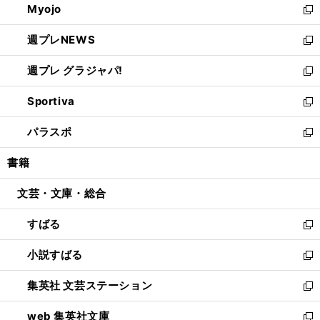
Myojo
く
で
ド
ィ
新
開
ウ
ン
し
週プレNEWS
く
で
ド
い
新
開
ウ
ウ
し
週プレ グラジャパ!
く
で
ィ
い
新
開
ン
ウ
し
Sportiva
く
ド
ィ
い
新
ウ
ン
ウ
し
パラスポ
で
ド
ィ
い
新
開
ウ
ン
ウ
し
書籍
く
で
ド
ィ
い
開
ウ
ン
ウ
文芸・文庫・総合
く
で
ド
ィ
開
ウ
ン
すばる
く
で
ド
新
開
ウ
し
小説すばる
く
で
い
新
開
ウ
し
集英社 文芸ステーション
く
ィ
い
新
ン
ウ
し
web 集英社文庫
ド
ィ
い
新