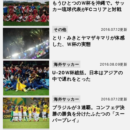
もうひとつのＷ杯を沖縄で。サッ
カー琉球代表がFCコリアと対戦
その他
2016.07.12更新
とり・みきとヤマザキマリが体感
した、Ｗ杯の実態
海外サッカー
2016.08.09更新
U-20Ｗ杯総括。日本はアジアの
中で遅れをとった
海外サッカー
2016.07.12更新
ブラジルが３連覇。コンフェデ決
勝の勝負を分けたふたつの「スー
パープレイ」