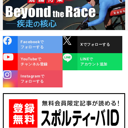
cebo
X
Facebookで
Xでフォローする
ok
フォローする
uTube
LINE
YouTubeで
LINEで
チャンネル登録
アカウント追加
stagra
Instagramで
m
フォローする