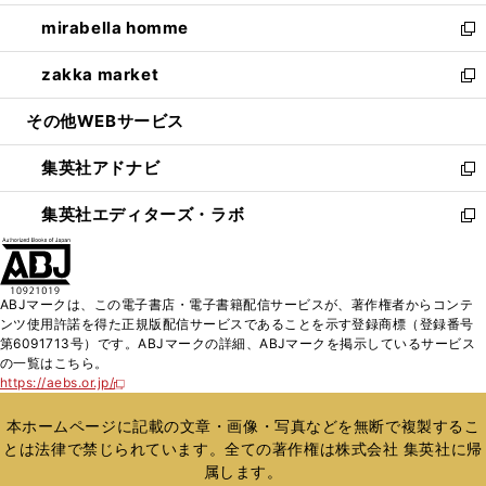
開
ウ
ン
ウ
し
mirabella homme
く
で
ド
ィ
い
新
開
ウ
ン
ウ
し
zakka market
く
で
ド
ィ
い
新
開
ウ
ン
ウ
し
その他WEBサービス
く
で
ド
ィ
い
開
ウ
ン
ウ
集英社アドナビ
く
で
ド
ィ
新
開
ウ
ン
し
集英社エディターズ・ラボ
く
で
ド
い
新
開
ウ
ウ
し
く
で
ィ
い
開
ン
ウ
ABJマークは、この電子書店・電子書籍配信サービスが、著作権者からコンテ
く
ド
ィ
ンツ使用許諾を得た正規版配信サービスであることを示す登録商標（登録番号
ウ
ン
第6091713号）です。ABJマークの詳細、ABJマークを掲示しているサービス
で
ド
の一覧はこちら。
開
ウ
https://aebs.or.jp/
新
く
で
し
い
開
本ホームページに記載の文章・画像・写真などを無断で複製するこ
ウ
く
とは法律で禁じられています。全ての著作権は株式会社 集英社に帰
ィ
属します。
ン