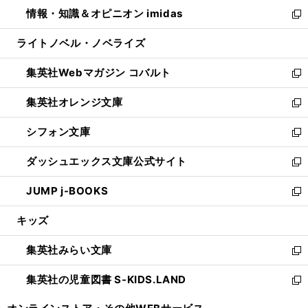
ン
ウ
し
情報・知識＆オピニオン imidas
く
で
ド
ィ
い
新
開
ウ
ン
ウ
し
ライトノベル・ノベライズ
く
で
ド
ィ
い
開
ウ
ン
ウ
集英社Webマガジン コバルト
く
で
ド
ィ
新
開
ウ
ン
し
集英社オレンジ文庫
く
で
ド
い
新
開
ウ
ウ
し
シフォン文庫
く
で
ィ
い
新
開
ン
ウ
し
ダッシュエックス文庫公式サイト
く
ド
ィ
い
新
ウ
ン
ウ
し
JUMP j-BOOKS
で
ド
ィ
い
新
開
ウ
ン
ウ
し
キッズ
く
で
ド
ィ
い
開
ウ
ン
ウ
集英社みらい文庫
く
で
ド
ィ
新
開
ウ
ン
し
集英社の児童図書 S-KIDS.LAND
く
で
ド
い
新
開
ウ
ウ
し