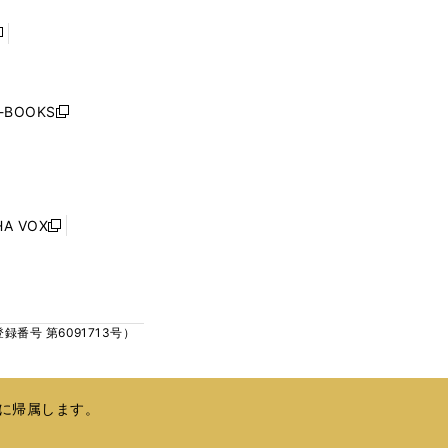
で
で
開
開
く
く
し
い
ウ
j-BOOKS
新
ィ
し
ン
い
ド
ウ
ウ
ィ
で
ン
HA VOX
開
新
ド
く
し
ウ
い
で
ウ
開
ィ
く
号 第6091713号）
ン
ド
ウ
で
に帰属します。
開
く