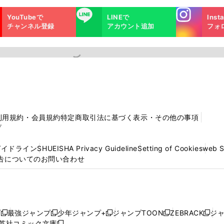
Instagra
LINE
YouTubeで
LINEで
Inst
m
チャンネル登録
アカウント追加
フォ
利用規約・会員規約
特定商取引法に基づく表示・その他の事項
プ
ガイドライン
SHUEISHA Privacy Guideline
Setting of Cookies
web 
告についてのお問い合わせ
プ
最強ジャンプ
少年ジャンプ+
ジャンプTOON
ZEBRACK
ジ
新
新
新
新
新
英社コミック文庫