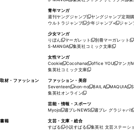
新
し
し
新
で
ウ
し
い
い
し
青年マンガ
開
で
い
ウ
ウ
い
週刊ヤングジャンプ
ヤングジャンプ定期
新
く
開
ウ
ィ
ィ
ウ
ウルトラジャンプ
少年ジャンプ+
ジャン
新
し
新
く
ィ
ン
ン
ィ
し
い
し
ン
ド
ド
ン
少女マンガ
い
ウ
い
ド
ウ
ウ
ド
りぼん
マーガレット
別冊マーガレット
新
新
新
ウ
ィ
ウ
ウ
で
で
ウ
S-MANGA
集英社コミック文庫
し
新
し
新
ィ
ン
ィ
で
開
開
で
い
し
い
し
ン
ド
ン
女性マンガ
開
く
く
開
ウ
い
ウ
い
ド
ウ
ド
Cookie
Cocohana
office YOU
マンガM
く
く
新
新
新
ィ
ウ
ィ
ウ
ウ
で
ウ
集英社コミック文庫
し
新
し
し
ン
ィ
ン
ィ
で
開
で
い
し
い
い
ド
ン
ド
ン
取材・ファッション
ファッション・美容
開
く
開
ウ
い
ウ
ウ
ウ
ド
ウ
ド
Seventeen
non-no
BAILA
MAQUIA
S
く
く
新
新
新
新
ィ
ウ
ィ
ィ
で
ウ
で
ウ
集英社オンライン
し
新
し
し
し
ン
ィ
ン
ン
開
で
開
で
い
し
い
い
い
ド
ン
ド
ド
芸能・情報・スポーツ
く
開
く
開
ウ
い
ウ
ウ
ウ
ウ
ド
ウ
ウ
Myojo
週プレNEWS
週プレ グラジャパ!
く
く
新
新
新
ィ
ウ
ィ
ィ
ィ
で
ウ
で
で
し
し
ン
ィ
ン
ン
ン
書籍
文芸・文庫・総合
開
で
開
開
い
い
ド
ン
ド
ド
ド
すばる
小説すばる
集英社 文芸ステーシ
く
開
く
く
新
新
ウ
ウ
ウ
ド
ウ
ウ
ウ
く