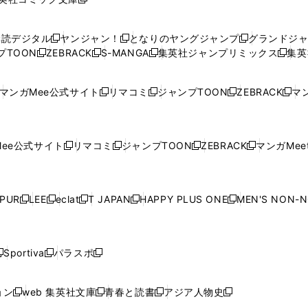
し
新
し
し
し
し
い
い
し
い
い
い
ウ
ウ
い
ウ
ウ
ウ
購読デジタル
ヤンジャン！
となりのヤングジャンプ
グランドジ
新
新
新
ィ
ィ
ウ
ィ
ィ
ィ
プTOON
ZEBRACK
S-MANGA
集英社ジャンプリミックス
集英
新
し
新
し
新
し
新
ン
ン
ィ
ン
ン
ン
し
い
し
い
し
い
し
ド
ド
ン
ド
ド
ド
い
ウ
い
ウ
い
ウ
い
ウ
ウ
ド
ウ
ウ
ウ
マンガMee公式サイト
リマコミ
ジャンプTOON
ZEBRACK
マン
新
新
新
新
ウ
ィ
ウ
ィ
ウ
ィ
ウ
で
で
ウ
で
で
で
し
し
し
し
し
ィ
ン
ィ
ン
ィ
ン
ィ
開
開
で
開
開
開
い
い
い
い
い
ン
ド
ン
ド
ン
ド
ン
く
く
開
く
く
く
ウ
ウ
ウ
ウ
ウ
ド
ウ
ド
ウ
ド
ウ
ド
ee公式サイト
リマコミ
ジャンプTOON
ZEBRACK
マンガMeet
く
新
新
新
新
ィ
ィ
ィ
ィ
ィ
ウ
で
ウ
で
ウ
で
ウ
し
し
し
し
ン
ン
ン
ン
ン
で
開
で
開
で
開
で
い
い
い
い
ド
ド
ド
ド
ド
開
く
開
く
開
く
開
ウ
ウ
ウ
ウ
ウ
ウ
ウ
ウ
ウ
PUR
LEE
eclat
T JAPAN
HAPPY PLUS ONE
MEN'S NON-
く
く
く
く
新
新
新
新
新
ィ
ィ
ィ
ィ
で
で
で
で
で
し
し
し
し
し
ン
ン
ン
ン
開
開
開
開
開
い
い
い
い
い
ド
ド
ド
ド
く
く
く
く
く
ウ
ウ
ウ
ウ
ウ
ウ
ウ
ウ
ウ
Sportiva
パラスポ
新
新
ィ
ィ
ィ
ィ
ィ
で
で
で
で
し
し
し
ン
ン
ン
ン
ン
開
開
開
開
い
い
い
ド
ド
ド
ド
ド
ョン
web 集英社文庫
青春と読書
アジア人物史
く
く
く
く
新
新
新
新
ウ
ウ
ウ
ウ
ウ
ウ
ウ
ウ