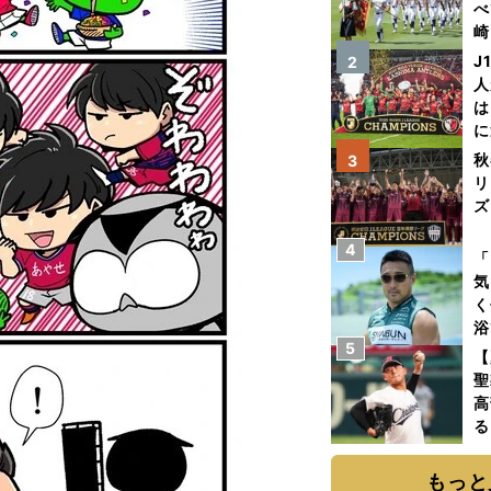
べ
崎
「
J
2
て
人
は
に
と
秋
3
リ
ズ
4
を
「
気
く
浴
5
太
【
ァ
聖
高
る
ト
く
もっと