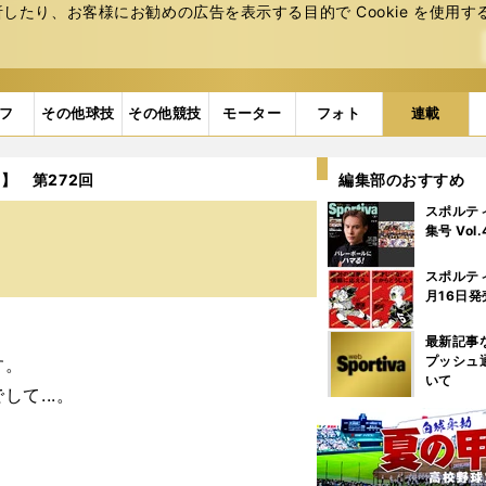
たり、お客様にお勧めの広告を表⽰する⽬的で Cookie を使⽤す
フ
その他球技
その他競技
モーター
フォト
連載
】 第272回
編集部のおすすめ
スポルテ
集号 Vol
スポルテ
月16日発
最新記事
プッシュ
す。
いて
て...。