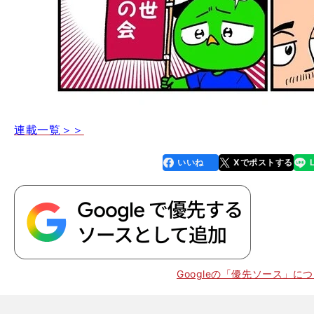
連載一覧＞＞
いいね
Xでポストする
line
faceboo
x
k
Googleの「優先ソース」に