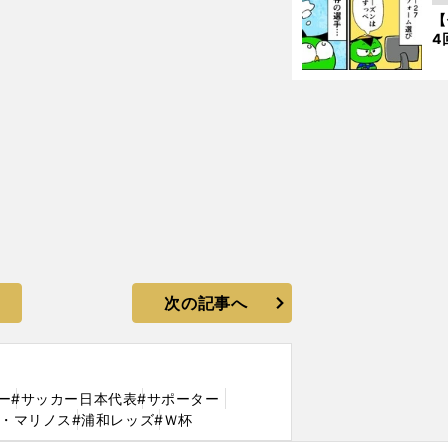
【
4
次の記事へ
ー
#サッカー日本代表
#サポーター
Ｆ・マリノス
#浦和レッズ
#Ｗ杯