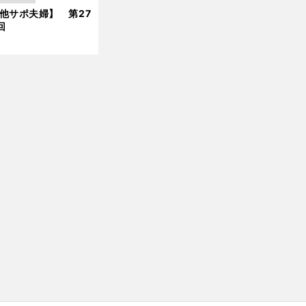
【
他
】
他サポ夫婦】 第27
新
サポ夫婦
第273回
回