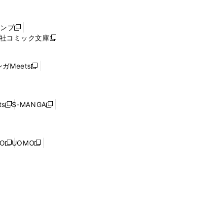
し
い
ウ
ャンプ
新
ィ
社コミック文庫
し
新
ン
い
し
ド
ウ
い
ウ
ガMeets
新
ィ
ウ
で
し
ン
ィ
開
い
ド
ン
く
ウ
ウ
ド
s
S-MANGA
新
新
ィ
で
ウ
し
し
ン
開
で
い
い
ド
く
開
ウ
ウ
ウ
NO
UOMO
く
新
新
ィ
ィ
で
し
し
ン
ン
開
い
い
ド
ド
く
ウ
ウ
ウ
ウ
ィ
ィ
で
で
ン
ン
開
開
ド
ド
く
く
ウ
ウ