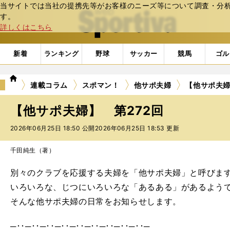
当サイトでは当社の提携先等がお客様のニーズ等について調査・分析し
web Sportiva (webスポルティーバ)
す。
詳しくはこちら
新着
ランキング
野球
サッカー
競馬
ゴル
we
連載コラム
スポマン！
他サポ夫婦
【他サポ夫婦
b
ス
【他サポ夫婦】 第272回
ポ
ル
2026年06月25日 18:50 公開
2026年06月25日 18:53 更新
テ
ィ
千田純生（著）
ー
バ
別々のクラブを応援する夫婦を「他サポ夫婦」と呼びま
いろいろな、じつにいろいろな「あるある」があるようでし
そんな他サポ夫婦の日常をお知らせします。
─･･─･･─･･─･･─･･─･･─･･─･･─･･─