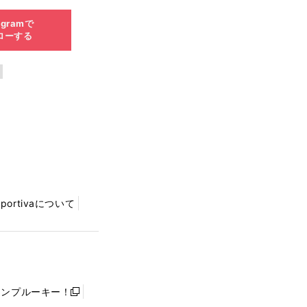
agramで
ローする
Sportivaについて
ャンプルーキー！
新