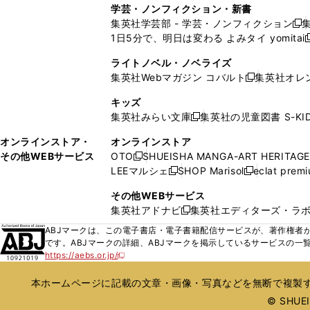
し
し
ィ
ィ
学芸・ノンフィクション・新書
で
ウ
で
で
で
い
い
ン
ン
集英社学芸部 - 学芸・ノンフィクション
開
で
開
開
開
新
ウ
ウ
ド
ド
1日5分で、明日は変わる よみタイ yomitai
く
開
く
く
く
し
新
ィ
ィ
ウ
ウ
く
い
ン
ン
ライトノベル・ノベライズ
で
で
ウ
ド
ド
集英社Webマガジン コバルト
集英社オレ
開
開
新
ィ
ウ
ウ
く
く
し
ン
キッズ
で
で
い
ド
集英社みらい文庫
集英社の児童図書 S-KID
開
開
新
ウ
ウ
く
く
し
ィ
オンラインストア・
オンラインストア
で
い
ン
その他WEBサービス
OTO
SHUEISHA MANGA-ART HERITAGE
開
新
ウ
ド
LEEマルシェ
SHOP Marisol
eclat prem
く
し
新
新
ィ
ウ
い
し
し
ン
その他WEBサービス
で
ウ
い
い
ド
集英社アドナビ
集英社エディターズ・ラ
開
新
ィ
ウ
ウ
ウ
く
し
ABJマークは、この電子書店・電子書籍配信サービスが、著作権者か
ン
ィ
ィ
で
い
です。ABJマークの詳細、ABJマークを掲示しているサービスの一
ド
ン
ン
開
https://aebs.or.jp/
ウ
新
ウ
ド
ド
く
し
ィ
で
ウ
ウ
い
本ホームページに記載の文章・画像・写真などを無断で複製す
ン
開
で
で
ウ
ド
© SHUEIS
ィ
く
開
開