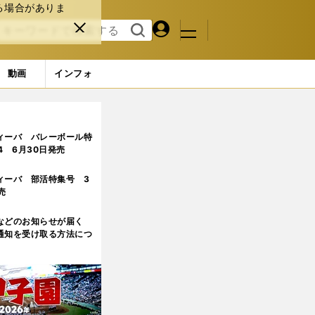
る場合がありま
マイペ
閉じ
検索
メニュ
ー
る
す
ジ
る
動画
インフォ
ィーバ バレーボール特
.4 6月30日発売
ィーバ 部活特集号 3
売
などのお知らせが届く
通知を受け取る方法につ