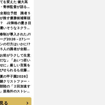
てを変えた 健大高
・青栁監督が語る
機動破壊」はこうし
1全順位予想 識者５
生まれた
が推す優勝候補筆頭
？ J2降格の憂き目
遭いそうな３クラブ
は？
春制が導入されたJ1
ーグ2026－27シー
ンの行方はいかに!?
５人の識者が全順位
大胆予想
お前がラクして生意
だな」「あいつ若い
せに」厳しい言葉を
びせられるも佐藤慎
郎が貫いた誇りとフ
夏の甲子園2026】
ンへの思い
隷クリストファー・
部陸の「２回加速す
」規格外のストレー
 それでもプロではな
大学進学を選ぶ理由
見る