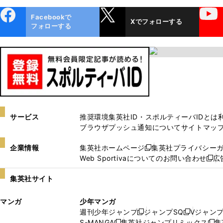
ebo
X
YouTube
Facebookで
Xでフォローする
ok
フォローする
サービス
推奨環境
集英社ID・スポルティーバIDとは
ブラウザプッシュ通知について
サイトマッ
企業情報
集英社ホームページ
集英社プライバシー
新
Web Sportivaについてのお問い合わせ
広
し
新
い
し
集英社サイト
ウ
い
ィ
ウ
マンガ
少年マンガ
ン
ィ
週刊少年ジャンプ
ジャンプSQ
Vジャン
ド
ン
新
新
S-MANGA
集英社ジャンプリミックス
集
ウ
ド