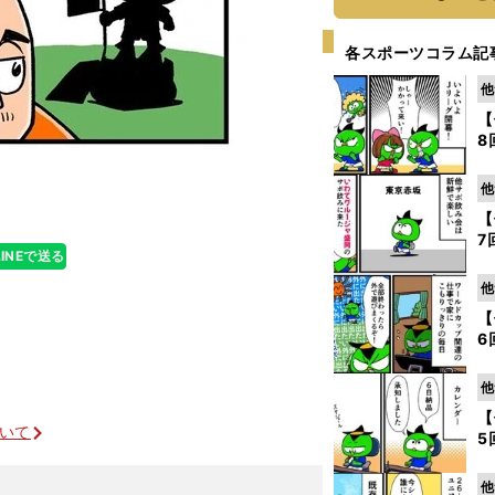
各スポーツコラム記
他
【
8
他
【
7
LINEで送る
他
【
6
他
【
ついて
5
他