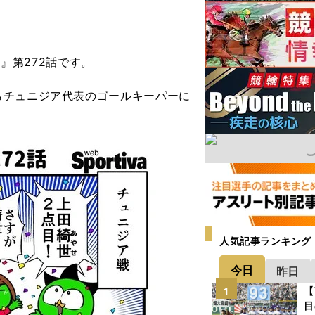
婦』第272話です。
らチュニジア代表のゴールキーパーに
人気記事ランキング
今日
昨日
【
1
目