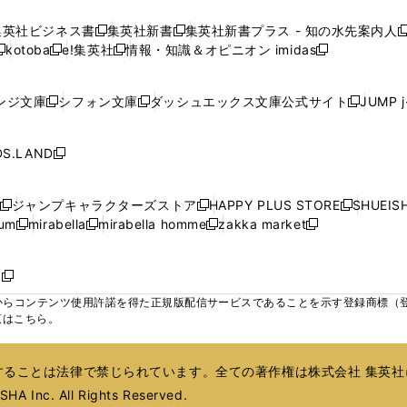
し
し
し
し
ィ
ィ
ィ
で
で
で
で
で
い
い
い
い
ン
ン
ン
集英社ビジネス書
集英社新書
集英社新書プラス - 知の水先案内人
開
開
開
開
開
新
新
新
ウ
ウ
ウ
ウ
ド
ド
ド
kotoba
e!集英社
情報・知識＆オピニオン imidas
く
く
く
く
く
新
し
新
し
新
ィ
ィ
ィ
ィ
ウ
ウ
ウ
し
し
い
し
い
し
ン
ン
ン
ン
で
で
で
い
い
ウ
い
ウ
い
ド
ド
ド
ド
ンジ文庫
シフォン文庫
ダッシュエックス文庫公式サイト
JUMP 
開
開
開
新
新
新
ウ
ウ
ィ
ウ
ィ
ウ
ウ
ウ
ウ
ウ
く
く
く
し
し
し
ィ
ィ
ン
ィ
ン
ィ
で
で
で
で
い
い
い
ン
ン
ド
ン
ド
ン
S.LAND
開
開
開
開
新
ウ
ウ
ウ
ド
ド
ウ
ド
ウ
ド
く
く
く
く
し
ィ
ィ
ィ
ウ
ウ
で
ウ
で
ウ
い
ン
ン
ン
ジャンプキャラクターズストア
HAPPY PLUS STORE
SHUEIS
で
で
開
で
開
で
新
新
新
ウ
ド
ド
ド
ium
mirabella
mirabella homme
zakka market
開
開
く
開
く
開
し
新
新
新
し
新
し
ィ
ウ
ウ
ウ
く
く
く
く
い
し
し
い
し
し
い
ン
で
で
で
ウ
い
い
ウ
い
い
ウ
ド
ボ
開
開
開
新
ィ
ウ
ウ
ィ
ウ
ウ
ィ
ウ
く
く
く
し
らコンテンツ使用許諾を得た正規版配信サービスであることを示す登録商標（登録番
ン
ィ
ィ
ン
ィ
ィ
ン
で
い
覧はこちら。
ド
ン
ン
ド
ン
ン
ド
開
ウ
ウ
ド
ド
ウ
ド
ド
ウ
く
ィ
で
ウ
ウ
で
ウ
ウ
で
ることは法律で禁じられています。全ての著作権は株式会社 集英社
ン
開
で
で
開
で
で
開
ド
HA Inc. All Rights Reserved.
く
開
開
く
開
開
く