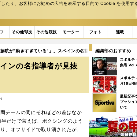
たり、お客様にお勧めの広告を表⽰する⽬的で Cookie を使⽤す
フ
その他球技
その他競技
モーター
フォト
連載
藤航が"動きすぎている"」。スペインの名指導者が見抜いた日本代
編集部のおすすめ
スポルテ
ペインの名指導者が見抜
集号 Vol
スポルテ
月16日発
最新記事
i
プッシュ
いて
。両チームの間にそれほどの差はなか
前半だけで言えば、ボクシングのよう
作り、オフサイドで取り消されたが、