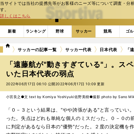
当サイトでは当社の提携先等がお客様のニーズ等について調査・分析し
web Sportiva (webスポルティーバ)
す。
詳しくはこちら
新着
ランキング
野球
サッカー
競馬
ゴル
we
サッカーの記事一覧
サッカー代表
日本代表
「遠
b
ス
「遠藤航が"動きすぎている"」。ス
ポ
ル
いた日本代表の弱点
テ
2022年06月17日 06:10 公開
2022年06月17日 10:09 更新
ィ
ー
バ
小宮良之●文 text by Komiya Yoshiyuki
佐野美樹●撮影 photo by Sano Mik
「０－３という結果は、"やや誇張がある"と言っていい
った。失点はどれも単純な個人のミスだった。０－０の
に判定があるなら日本の"優勢"だった。２度の決定機を