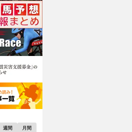
週間
月間