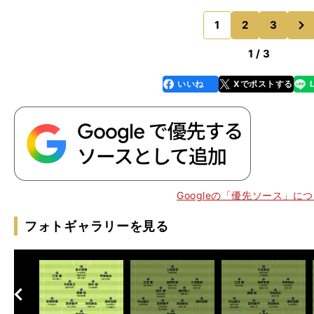
はそう言って日本に及第点を与えた。では、なぜ森保ジ
次
３点も放り込まれたの
1
2
3
のページへ
1 / 3
いいね
Xでポストする
line
faceboo
x
k
も
』
」
三
Googleの「優先ソース」に
フォトギャラリーを見る
へ
次