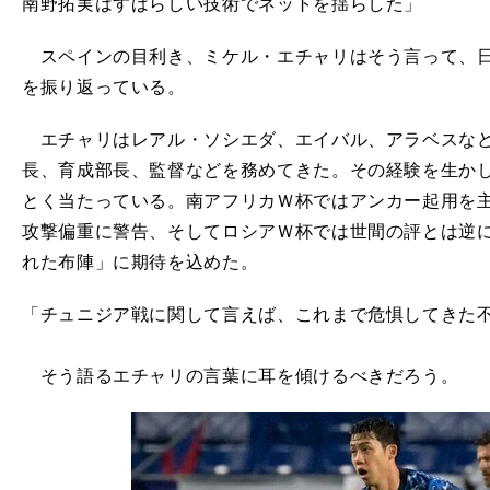
南野拓実はすばらしい技術でネットを揺らした」
スペインの目利き、ミケル・エチャリはそう言って、日
を振り返っている。
エチャリはレアル・ソシエダ、エイバル、アラベスなど
長、育成部長、監督などを務めてきた。その経験を生か
とく当たっている。南アフリカＷ杯ではアンカー起用を
攻撃偏重に警告、そしてロシアＷ杯では世間の評とは逆
れた布陣」に期待を込めた。
「チュニジア戦に関して言えば、これまで危惧してきた
そう語るエチャリの言葉に耳を傾けるべきだろう。