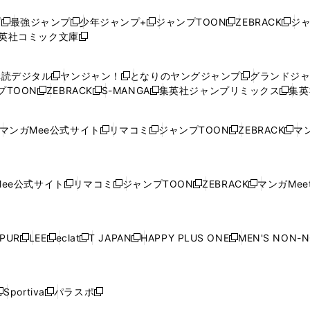
プ
最強ジャンプ
少年ジャンプ+
ジャンプTOON
ZEBRACK
ジ
新
新
新
新
新
英社コミック文庫
し
新
し
し
し
し
い
い
し
い
い
い
ウ
ウ
い
ウ
ウ
ウ
購読デジタル
ヤンジャン！
となりのヤングジャンプ
グランドジ
新
新
新
ィ
ィ
ウ
ィ
ィ
ィ
プTOON
ZEBRACK
S-MANGA
集英社ジャンプリミックス
集英
新
し
新
し
新
し
新
ン
ン
ィ
ン
ン
ン
し
い
し
い
し
い
し
ド
ド
ン
ド
ド
ド
い
ウ
い
ウ
い
ウ
い
ウ
ウ
ド
ウ
ウ
ウ
マンガMee公式サイト
リマコミ
ジャンプTOON
ZEBRACK
マン
新
新
新
新
ウ
ィ
ウ
ィ
ウ
ィ
ウ
で
で
ウ
で
で
で
し
し
し
し
し
ィ
ン
ィ
ン
ィ
ン
ィ
開
開
で
開
開
開
い
い
い
い
い
ン
ド
ン
ド
ン
ド
ン
く
く
開
く
く
く
ウ
ウ
ウ
ウ
ウ
ド
ウ
ド
ウ
ド
ウ
ド
ee公式サイト
リマコミ
ジャンプTOON
ZEBRACK
マンガMeet
く
新
新
新
新
ィ
ィ
ィ
ィ
ィ
ウ
で
ウ
で
ウ
で
ウ
し
し
し
し
ン
ン
ン
ン
ン
で
開
で
開
で
開
で
い
い
い
い
ド
ド
ド
ド
ド
開
く
開
く
開
く
開
ウ
ウ
ウ
ウ
ウ
ウ
ウ
ウ
ウ
PUR
LEE
eclat
T JAPAN
HAPPY PLUS ONE
MEN'S NON-
く
く
く
く
新
新
新
新
新
ィ
ィ
ィ
ィ
で
で
で
で
で
し
し
し
し
し
ン
ン
ン
ン
開
開
開
開
開
い
い
い
い
い
ド
ド
ド
ド
く
く
く
く
く
ウ
ウ
ウ
ウ
ウ
ウ
ウ
ウ
ウ
Sportiva
パラスポ
新
新
ィ
ィ
ィ
ィ
ィ
で
で
で
で
し
し
し