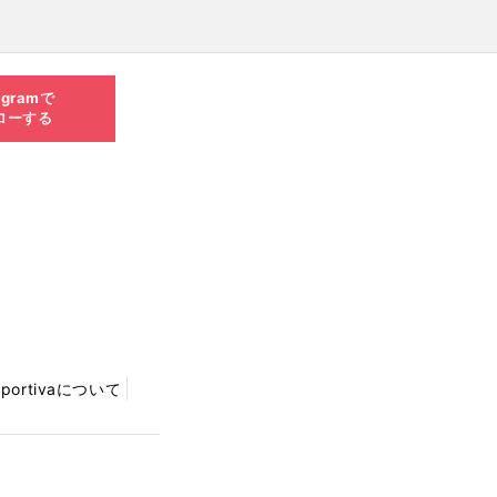
agramで
ローする
Sportivaについて