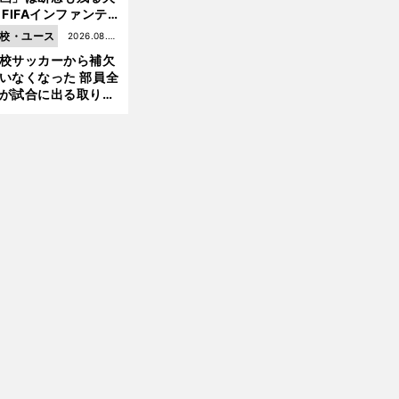
 FIFAインファンテ
ーノ会長体制に何が
校・ユース
2026.08.05
きているのか
校サッカーから補欠
更新
いなくなった 部員全
が試合に出る取り組
が進んでいる
前
へ