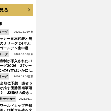
に３年目のNBA挑戦
続く
見る
事
リーグ
2026.08.06更新
ッカー日本代表と無
のＪリーグ 24年ぶ
ゴールデン生中継の
幕戦でヘタな試合は
リーグ
2026.08.06更新
せられない
春制が導入されたJ1
ーグ2026－27シー
ンの行方はいかに!?
５人の識者が全順位
リーグ
2026.08.06更新
大胆予想
1全順位予想 識者５
が推す優勝候補筆頭
？ J2降格の憂き目
遭いそうな３クラブ
外サッカー
2026.08.05
は？
ワールドカップ売却
更新
画」は断念も残る火