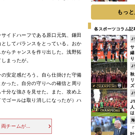
糧
は
もっと
各スポーツコラム記
サイドハーフである原口元気、鎌田
J
輪としてバランスをとっている。おか
サ
スからチャンスを作り出した。浅野拓
縁
り
てしまったが。
開
J
見
秋
の安定感だろう。自ら仕掛けた守備
リ
よかった。自分の守りへの確信と周り
ズ
も十分な強さを見せた。また、攻め上
J
を
ドでゴールは取り消しになったが）ハ
J
人
は
に
海
と
 両チームが、
「
る」 エチャリ
計