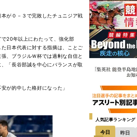
本が０－３で完敗したチュニジア戦
で20年以上にわたって、強化部
した日本代表に対する指摘は、ことご
主張、ブラジルＷ杯では過剰な自信と
に、「長谷部誠を中心にバランスが取
不安が的中した格好になった」
人気記事ランキング
今日
昨日