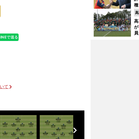
ャパンは後半に
種
ィ
高
起
高
が
員
LINEで送る
み
」
ついて
前
へ