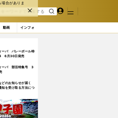
る場合がありま
マイペ
閉じ
検索
メニュ
ー
る
す
ジ
る
動画
インフォ
表の弱点
ィーバ バレーボール特
.4 6月30日発売
ィーバ 部活特集号 3
売
などのお知らせが届く
通知を受け取る方法につ