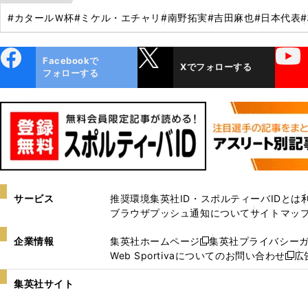
#カタールＷ杯
#ミケル・エチャリ
#南野拓実
#吉田麻也
#日本代表
ebo
X
YouTube
Facebookで
Xでフォローする
ok
フォローする
サービス
推奨環境
集英社ID・スポルティーバIDとは
ブラウザプッシュ通知について
サイトマッ
企業情報
集英社ホームページ
集英社プライバシー
新
Web Sportivaについてのお問い合わせ
広
し
新
い
し
集英社サイト
ウ
い
ィ
ウ