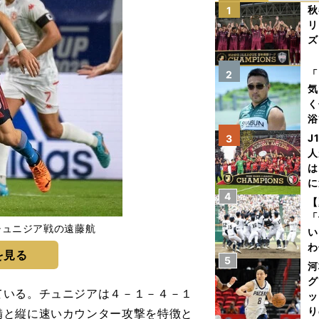
秋
1
リ
ズ
を
「
2
気
く
浴
太
J
3
ァ
人
は
に
4
と
【
「
チュニジア戦の遠藤航
い
わ
を見る
5
だ
河
グ
ている。チュニジアは４－１－４－１
ッ
り
備と縦に速いカウンター攻撃を特徴と