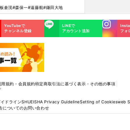
#板倉滉
#森保一
#遠藤航
#鎌田大地
Instagra
LINE
YouTubeで
LINEで
Inst
m
チャンネル登録
アカウント追加
フォ
利用規約・会員規約
特定商取引法に基づく表示・その他の事項
プ
ガイドライン
SHUEISHA Privacy Guideline
Setting of Cookies
web 
告についてのお問い合わせ