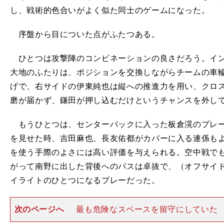
し、戦術的色合いがよく似た同士のゲームになった。
序盤から目についた点がふたつある。
ひとつは攻撃陣のコンビネーションの良さだろう。イン
大地のふたりは、ポジションを交換しながらチームの車
げで、右サイドの伊東純也は縦への推進力を用い、クロ
磨が届かず、鎌田が押し込むだけというチャンスを外し
もうひとつは、センターバックに入った板倉滉のプレー
を見せた時、吉田麻也、長友佑都がカバーに入る連係も
を使う手際のよさには高い評価を与えられる。空中戦で
がって南野に出した背後へのパスは卓抜で、（オフサイ
イライトのひとつになるプレーだった。
次のページへ
最も危険なスペースを留守にしていた
戦術、技術、体力と高いレベルで競い合った前半と言え