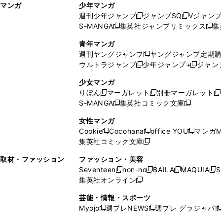
マンガ
少年マンガ
ン
ィ
週刊少年ジャンプ
ジャンプSQ
Vジャン
ド
ン
新
新
S-MANGA
集英社ジャンプリミックス
集
ウ
ド
新
し
し
新
で
ウ
し
い
い
し
青年マンガ
開
で
い
ウ
ウ
い
週刊ヤングジャンプ
ヤングジャンプ定期
新
く
開
ウ
ィ
ィ
ウ
ウルトラジャンプ
少年ジャンプ+
ジャン
新
し
新
く
ィ
ン
ン
ィ
し
い
し
ン
ド
ド
ン
少女マンガ
い
ウ
い
ド
ウ
ウ
ド
りぼん
マーガレット
別冊マーガレット
新
新
新
ウ
ィ
ウ
ウ
で
で
ウ
S-MANGA
集英社コミック文庫
し
新
し
新
ィ
ン
ィ
で
開
開
で
い
し
い
し
ン
ド
ン
女性マンガ
開
く
く
開
ウ
い
ウ
い
ド
ウ
ド
Cookie
Cocohana
office YOU
マンガM
く
く
新
新
新
ィ
ウ
ィ
ウ
ウ
で
ウ
集英社コミック文庫
し
新
し
し
ン
ィ
ン
ィ
で
開
で
い
し
い
い
ド
ン
ド
ン
取材・ファッション
ファッション・美容
開
く
開
ウ
い
ウ
ウ
ウ
ド
ウ
ド
Seventeen
non-no
BAILA
MAQUIA
S
く
く
新
新
新
新
ィ
ウ
ィ
ィ
で
ウ
で
ウ
集英社オンライン
し
新
し
し
し
ン
ィ
ン
ン
開
で
開
で
い
し
い
い
い
ド
ン
ド
ド
芸能・情報・スポーツ
く
開
く
開
ウ
い
ウ
ウ
ウ
ウ
ド
ウ
ウ
Myojo
週プレNEWS
週プレ グラジャパ!
く
く
新
新
新
ィ
ウ
ィ
ィ
ィ
で
ウ
で
で
し
し