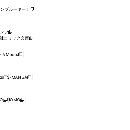
ャンプルーキー！
新
し
い
ウ
ャンプ
新
ィ
社コミック文庫
し
新
ン
い
し
ド
ウ
い
ウ
ガMeets
新
ィ
ウ
で
し
ン
ィ
開
い
ド
ン
く
ウ
ウ
ド
s
S-MANGA
新
新
ィ
で
ウ
し
し
ン
開
で
い
い
ド
く
開
ウ
ウ
ウ
NO
UOMO
く
新
新
ィ
ィ
で
し
し
ン
ン
開
い
い
ド
ド
く
ウ
ウ
ウ
ウ
ィ
ィ
で
で