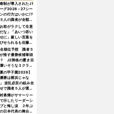
春制が導入されたJ1
ーグ2026－27シー
ンの行方はいかに!?
５人の識者が全順位
大胆予想
お前がラクして生意
だな」「あいつ若い
せに」厳しい言葉を
びせられるも佐藤慎
郎が貫いた誇りとフ
1全順位予想 識者５
ンへの思い
が推す優勝候補筆頭
？ J2降格の憂き目
遭いそうな３クラブ
は？
夏の甲子園2026】
優勝は横浜じゃな
」 波乱必至の組み合
せで識者５人が選ん
優勝校はここだ！
村勇輝がサマーリー
で示したリーダーシ
プと悔し涙 ２年ぶ
の日本代表の舞台を