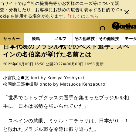
当サイトでは当社の提携先等がお客様のニーズ等について調
査・分析したり、お客様にお勧めの広告を表⽰する⽬的で Co
閉じ
okie を使⽤する場合があります。
詳しくはこちら
る
マイペ
web Sportiva (webスポルティーバ)
検索
メニュ
we
ー
サッカーの記事一覧
サッカー代表
日本代表
日
b
ジ
サッカー
競馬
ゴルフ
その他球技
その他競技
モー
ス
日本代表のブラジル戦でのベスト選手。スペ
ポ
インの名伯楽が挙げた名前とは
ル
テ
2022年06月09日 16:50 公開
2022年06月09日 16:53 更新
ィ
ー
小宮良之●文 text by Komiya Yoshiyuki
バ
松岡健三郎●撮影 photo by Matsuoka Kenzaburo
「世界でもトップクラスの選手が集まったブラジルを相
手に、日本は劣勢を強いられていた」
スペインの慧眼、ミケル・エチャリは、日本が０－１
と敗れたブラジル戦を冷静に振り返った。