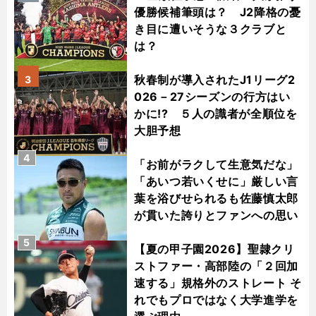
優勝候補筆頭は？ J2降格の憂
き目に遭いそうな３クラブと
は？
秋春制が導入されたJ1リーグ2
3
026－27シーズンの行方はい
かに!? ５人の識者が全順位を
大胆予想
4
「お前がラクして生意気だな」
「あいつ若いくせに」厳しい言
葉を浴びせられるも佐藤慎太郎
が貫いた誇りとファンへの思い
5
【夏の甲子園2026】聖隷クリ
ストファー・高部陸の「２回加
速する」規格外のストレート そ
れでもプロではなく大学進学を