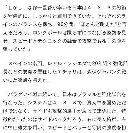
「しかし、森保一監督が率いる日本は４－３－３の戦術
を守備的に、しっかりと運用できていた。それぞれのラ
インのバランスを保ち、90分間、"ほとんど耐えた"と言
えるだろう。ロングボールは蹴らずにつなげる姿勢を見
せ、スピードとテクニックの融合で攻撃でも相手の隙を
狙っていた」
スペインの名門、レアル・ソシエダで20年近く強化部
長などの要職を歴任したエチャリは、森保ジャパンの戦
いに及第点を与えた。
「パラグアイ戦に続いて、日本はブラジルと強化試合を
行なった。システムは４－３－３で、真ん中を固めただ
けではなく、サイドも攻撃的選手が戻って連係した。特
徴的だったのはサイドバックだろう。右に長友佑都、左
に中山雄太を用い、スピードとパワーと守備の強度を担