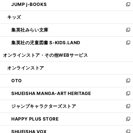
JUMP j-BOOKS
で
ド
ィ
い
新
開
ウ
ン
ウ
し
キッズ
く
で
ド
ィ
い
開
ウ
ン
ウ
集英社みらい文庫
く
で
ド
ィ
新
開
ウ
ン
し
集英社の児童図書 S-KIDS.LAND
く
で
ド
い
新
開
ウ
ウ
し
オンラインストア・
その他WEBサービス
く
で
ィ
い
開
ン
ウ
オンラインストア
く
ド
ィ
ウ
ン
OTO
で
ド
新
開
ウ
し
SHUEISHA MANGA-ART HERITAGE
く
で
い
新
開
ウ
し
ジャンプキャラクターズストア
く
ィ
い
新
ン
ウ
し
HAPPY PLUS STORE
ド
ィ
い
新
ウ
ン
ウ
し
SHUEISHA VOX
で
ド
ィ
い
新