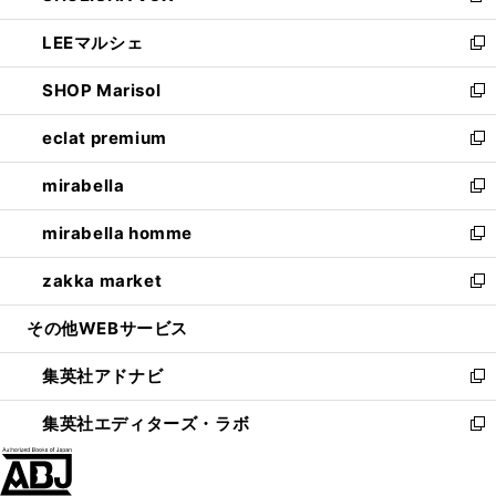
開
ウ
ン
ウ
し
LEEマルシェ
く
で
ド
ィ
い
新
開
ウ
ン
ウ
し
SHOP Marisol
く
で
ド
ィ
い
新
開
ウ
ン
ウ
し
eclat premium
く
で
ド
ィ
い
新
開
ウ
ン
ウ
し
mirabella
く
で
ド
ィ
い
新
開
ウ
ン
ウ
し
mirabella homme
く
で
ド
ィ
い
新
開
ウ
ン
ウ
し
zakka market
く
で
ド
ィ
い
新
開
ウ
ン
ウ
し
その他WEBサービス
く
で
ド
ィ
い
開
ウ
ン
ウ
集英社アドナビ
く
で
ド
ィ
新
開
ウ
ン
し
集英社エディターズ・ラボ
く
で
ド
い
新
開
ウ
ウ
し
く
で
ィ
い
開