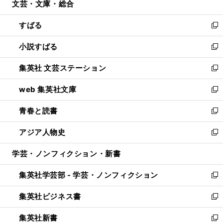
文芸・文庫・総合
く
で
ド
ィ
開
ウ
ン
すばる
く
で
ド
新
開
ウ
し
小説すばる
く
で
い
新
開
ウ
し
集英社 文芸ステーション
く
ィ
い
新
ン
ウ
し
web 集英社文庫
ド
ィ
い
新
ウ
ン
ウ
し
青春と読書
で
ド
ィ
い
新
開
ウ
ン
ウ
し
アジア人物史
く
で
ド
ィ
い
新
開
ウ
ン
ウ
し
学芸・ノンフィクション・新書
く
で
ド
ィ
い
開
ウ
ン
ウ
集英社学芸部 - 学芸・ノンフィクション
く
で
ド
ィ
新
開
ウ
ン
し
集英社ビジネス書
く
で
ド
い
新
開
ウ
ウ
し
集英社新書
く
で
ィ
い
新