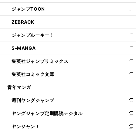
開
ウ
ン
ウ
し
ジャンプTOON
く
で
ド
ィ
い
新
開
ウ
ン
ウ
し
ZEBRACK
く
で
ド
ィ
い
新
開
ウ
ン
ウ
し
ジャンプルーキー！
く
で
ド
ィ
い
新
開
ウ
ン
ウ
し
S-MANGA
く
で
ド
ィ
い
新
開
ウ
ン
ウ
し
集英社ジャンプリミックス
く
で
ド
ィ
い
新
開
ウ
ン
ウ
し
集英社コミック文庫
く
で
ド
ィ
い
新
開
ウ
ン
ウ
し
青年マンガ
く
で
ド
ィ
い
開
ウ
ン
ウ
週刊ヤングジャンプ
く
で
ド
ィ
新
開
ウ
ン
し
ヤングジャンプ定期購読デジタル
く
で
ド
い
新
開
ウ
ウ
し
ヤンジャン！
く
で
ィ
い
新
開
ン
ウ
し