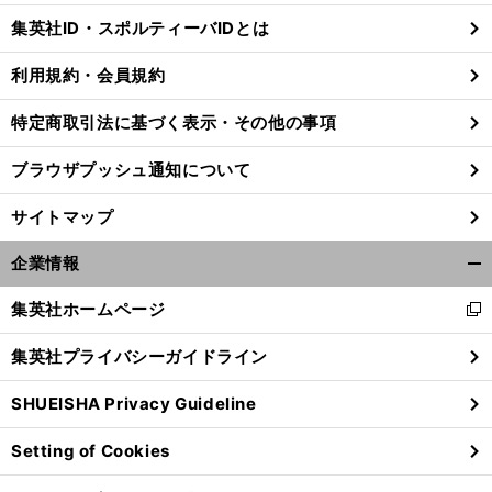
じ
集英社ID・スポルティーバIDとは
る
利用規約・会員規約
特定商取引法に基づく表示・その他の事項
ブラウザプッシュ通知について
サイトマップ
企業情報
開
く/
集英社ホームページ
新
閉
し
じ
集英社プライバシーガイドライン
い
る
ウ
SHUEISHA Privacy Guideline
ィ
ン
Setting of Cookies
ド
ウ