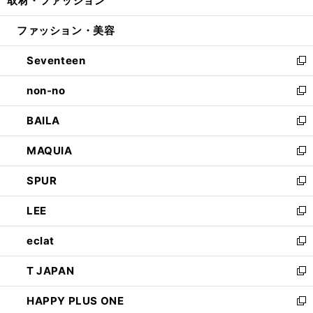
取材・ファッション
で
ド
ィ
い
開
ウ
ン
ウ
ファッション・美容
く
で
ド
ィ
開
ウ
ン
Seventeen
く
で
ド
新
開
ウ
し
non-no
く
で
い
新
開
ウ
し
BAILA
く
ィ
い
新
ン
ウ
し
MAQUIA
ド
ィ
い
新
ウ
ン
ウ
し
SPUR
で
ド
ィ
い
新
開
ウ
ン
ウ
し
LEE
く
で
ド
ィ
い
新
開
ウ
ン
ウ
し
eclat
く
で
ド
ィ
い
新
開
ウ
ン
ウ
し
T JAPAN
く
で
ド
ィ
い
新
開
ウ
ン
ウ
し
HAPPY PLUS ONE
く
で
ド
ィ
い
新