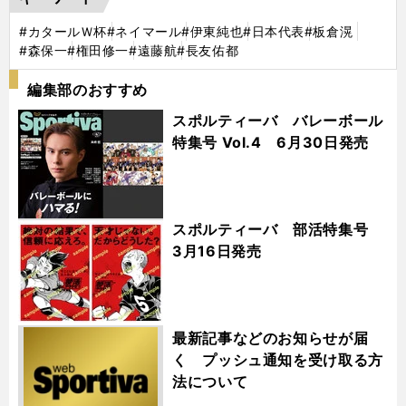
#カタールＷ杯
#ネイマール
#伊東純也
#日本代表
#板倉滉
#森保一
#権田修一
#遠藤航
#長友佑都
編集部のおすすめ
スポルティーバ バレーボール
特集号 Vol.4 6月30日発売
スポルティーバ 部活特集号
3月16日発売
最新記事などのお知らせが届
く プッシュ通知を受け取る方
法について