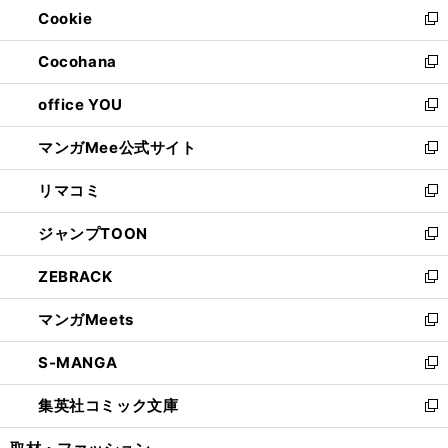
Cookie
く
で
ド
ィ
新
開
ウ
ン
し
Cocohana
く
で
ド
い
新
開
ウ
ウ
し
office YOU
く
で
ィ
い
新
開
ン
ウ
し
マンガMee公式サイト
く
ド
ィ
い
新
ウ
ン
ウ
し
リマコミ
で
ド
ィ
い
新
開
ウ
ン
ウ
し
ジャンプTOON
く
で
ド
ィ
い
新
開
ウ
ン
ウ
し
ZEBRACK
く
で
ド
ィ
い
新
開
ウ
ン
ウ
し
マンガMeets
く
で
ド
ィ
い
新
開
ウ
ン
ウ
し
S-MANGA
く
で
ド
ィ
い
新
開
ウ
ン
ウ
し
集英社コミック文庫
く
で
ド
ィ
い
新
開
ウ
ン
ウ
し
く