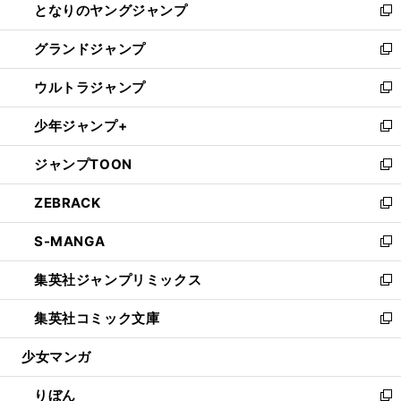
となりのヤングジャンプ
く
ド
ィ
い
新
ウ
ン
ウ
し
グランドジャンプ
で
ド
ィ
い
新
開
ウ
ン
ウ
し
ウルトラジャンプ
く
で
ド
ィ
い
新
開
ウ
ン
ウ
し
少年ジャンプ+
く
で
ド
ィ
い
新
開
ウ
ン
ウ
し
ジャンプTOON
く
で
ド
ィ
い
新
開
ウ
ン
ウ
し
ZEBRACK
く
で
ド
ィ
い
新
開
ウ
ン
ウ
し
S-MANGA
く
で
ド
ィ
い
新
開
ウ
ン
ウ
し
集英社ジャンプリミックス
く
で
ド
ィ
い
新
開
ウ
ン
ウ
し
集英社コミック文庫
く
で
ド
ィ
い
新
開
ウ
ン
ウ
し
少女マンガ
く
で
ド
ィ
い
開
ウ
ン
ウ
りぼん
く
で
ド
ィ
新