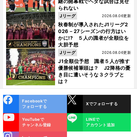
継の開幕戦でヘタな試合は見せ
られない
Jリーグ
2026.08.06更新
秋春制が導入されたJ1リーグ2
026－27シーズンの行方はい
かに!? ５人の識者が全順位を
大胆予想
Jリーグ
2026.08.06更新
J1全順位予想 識者５人が推す
優勝候補筆頭は？ J2降格の憂
き目に遭いそうな３クラブと
は？
cebo
X
Facebookで
Xでフォローする
ok
フォローする
uTube
LINE
YouTubeで
LINEで
チャンネル登録
アカウント追加
stagra