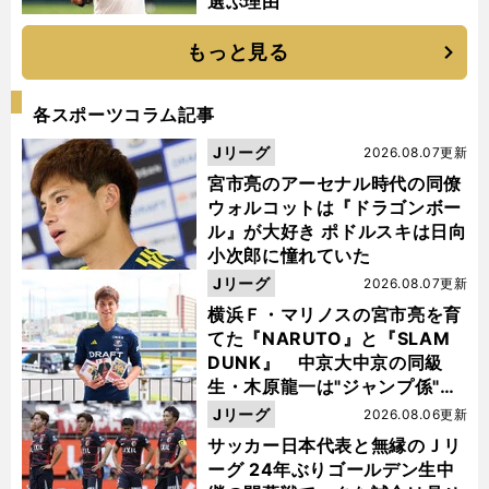
選ぶ理由
もっと見る
各スポーツコラム記事
Jリーグ
2026.08.07更新
宮市亮のアーセナル時代の同僚
ウォルコットは『ドラゴンボー
ル』が大好き ポドルスキは日向
小次郎に憧れていた
Jリーグ
2026.08.07更新
横浜Ｆ・マリノスの宮市亮を育
てた『NARUTO』と『SLAM
DUNK』 中京大中京の同級
生・木原龍一は"ジャンプ係"だ
った
Jリーグ
2026.08.06更新
サッカー日本代表と無縁のＪリ
ーグ 24年ぶりゴールデン生中