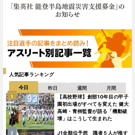
人気記事ランキング
今日
昨日
週間
月間
【高校野球】創部10年目の甲子
1
園初出場がすべてを変えた 健大
高崎・青栁監督が語る「機動破
壊」はこうして生まれた
J1全順位予想 識者５人が推す
2