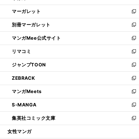
開
ウ
ン
し
マーガレット
く
で
ド
い
新
開
ウ
ウ
し
別冊マーガレット
く
で
ィ
い
新
開
ン
ウ
し
マンガMee公式サイト
く
ド
ィ
い
新
ウ
ン
ウ
し
リマコミ
で
ド
ィ
い
新
開
ウ
ン
ウ
し
ジャンプTOON
く
で
ド
ィ
い
新
開
ウ
ン
ウ
し
ZEBRACK
く
で
ド
ィ
い
新
開
ウ
ン
ウ
し
マンガMeets
く
で
ド
ィ
い
新
開
ウ
ン
ウ
し
S-MANGA
く
で
ド
ィ
い
新
開
ウ
ン
ウ
し
集英社コミック文庫
く
で
ド
ィ
い
新
開
ウ
ン
ウ
し
女性マンガ
く
で
ド
ィ
い
開
ウ
ン
ウ