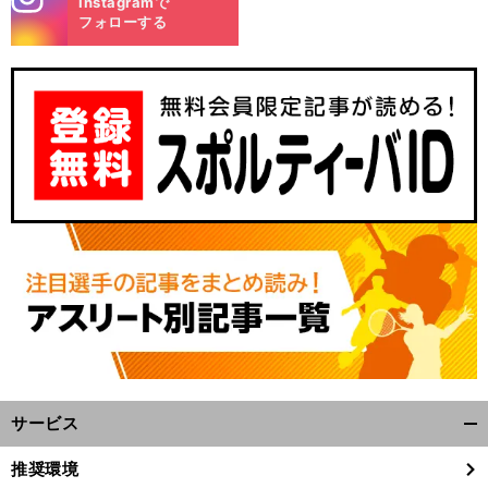
Instagramで
m
フォローする
。
今
、
前
へ
サービス
開
く/
推奨環境
閉