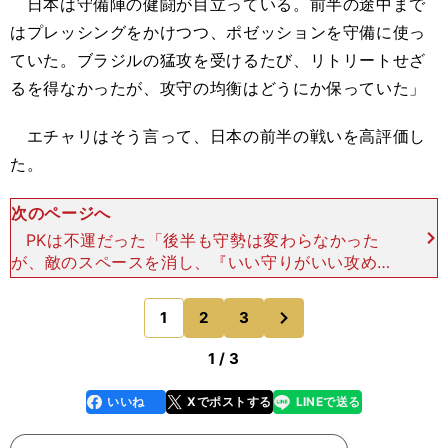
日本は守備陣の健闘が目立っている。前半の途中まで
はプレッシングをかけつつ、ポゼッションを守備に使っ
ていた。ブラジルの猛攻を受けるたび、リトリートせざ
るを得なかったが、攻守の均衡はどうにか保っていた」
エチャリはそう言って、日本の前半の戦いを高評価し
た。
次のページへ
PKは不運だった「後半も守勢は変わらなかった
が、敵のスペースを消し、『いい守りがいい攻めを
作る』というチームのベースを守って、好機も作り
出している。 右サイドバックに入った長友が、伊
次
1
2
3
のページへ
東純也とのワン
1 / 3
いいね
Xでポストする
LINEで送る
line
faceboo
x
k