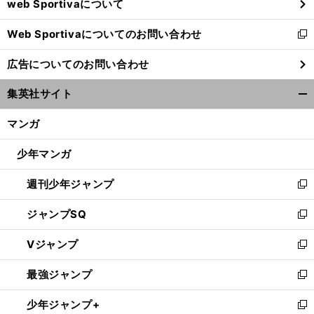
web Sportivaについて
で
開
Web Sportivaについてのお問い合わせ
く
新
し
広告についてのお問い合わせ
い
ウ
集英社サイト
ィ
開
ン
く/
マンガ
ド
閉
ウ
じ
少年マンガ
で
る
開
週刊少年ジャンプ
く
新
し
ジャンプSQ
い
新
ウ
し
Vジャンプ
ィ
い
新
ン
ウ
し
最強ジャンプ
ド
ィ
い
新
ウ
ン
ウ
し
少年ジャンプ+
で
ド
ィ
い
新