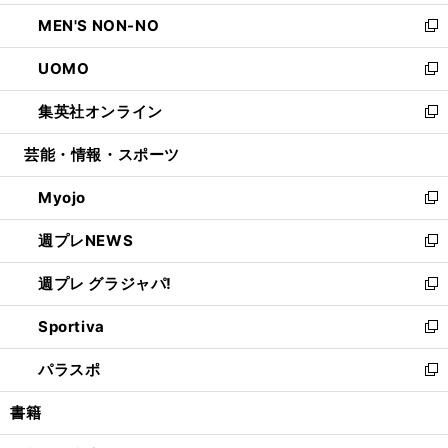
開
ウ
ン
ウ
し
MEN'S NON-NO
く
で
ド
ィ
い
新
開
ウ
ン
ウ
し
UOMO
く
で
ド
ィ
い
新
開
ウ
ン
ウ
し
集英社オンライン
く
で
ド
ィ
い
新
開
ウ
ン
ウ
し
芸能・情報・スポーツ
く
で
ド
ィ
い
開
ウ
ン
ウ
Myojo
く
で
ド
ィ
新
開
ウ
ン
し
週プレNEWS
く
で
ド
い
新
開
ウ
ウ
し
週プレ グラジャパ!
く
で
ィ
い
新
開
ン
ウ
し
Sportiva
く
ド
ィ
い
新
ウ
ン
ウ
し
パラスポ
で
ド
ィ
い
新
開
ウ
ン
ウ
し
書籍
く
で
ド
ィ
い
開
ウ
ン
ウ