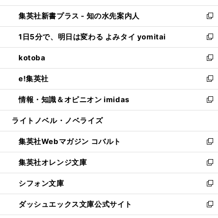
開
ン
ウ
し
集英社新書プラス - 知の水先案内人
く
ド
ィ
い
新
ウ
ン
ウ
し
1日5分で、明日は変わる よみタイ yomitai
で
ド
ィ
い
新
開
ウ
ン
ウ
し
kotoba
く
で
ド
ィ
い
新
開
ウ
ン
ウ
し
e!集英社
く
で
ド
ィ
い
新
開
ウ
ン
ウ
し
情報・知識＆オピニオン imidas
く
で
ド
ィ
い
新
開
ウ
ン
ウ
し
ライトノベル・ノベライズ
く
で
ド
ィ
い
開
ウ
ン
ウ
集英社Webマガジン コバルト
く
で
ド
ィ
新
開
ウ
ン
し
集英社オレンジ文庫
く
で
ド
い
新
開
ウ
ウ
し
シフォン文庫
く
で
ィ
い
新
開
ン
ウ
し
ダッシュエックス文庫公式サイト
く
ド
ィ
い
新
ウ
ン
ウ
し