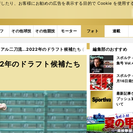
たり、お客様にお勧めの広告を表⽰する⽬的で Cookie を使⽤す
フ
その他球技
その他競技
モーター
フォト
連載
ル二刀流...2022年のドラフト候補たち (75ページ目)
編集部のおすすめ
スポルテ
022年のドラフト候補たち
集号 Vol
スポルテ
月16日発
最新記事
プッシュ
いて