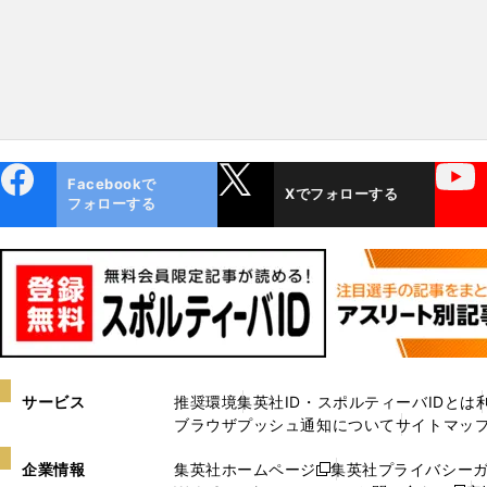
ebo
X
YouTube
Facebookで
Xでフォローする
ok
フォローする
サービス
推奨環境
集英社ID・スポルティーバIDとは
ブラウザプッシュ通知について
サイトマッ
企業情報
集英社ホームページ
集英社プライバシー
新