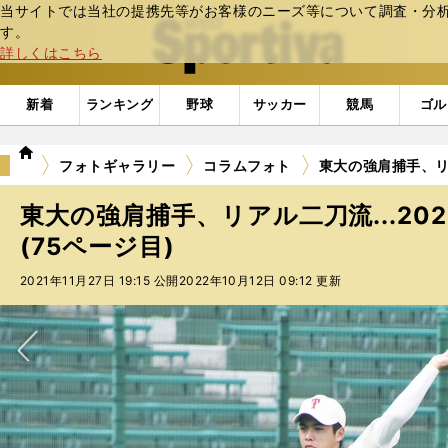
当サイトでは当社の提携先等がお客様のニーズ等について調査・分析し
web Sportiva (webスポルティーバ)
す。
詳しくはこちら
新着
ランキング
野球
サッカー
競馬
ゴル
we
フォトギャラリー
コラムフォト
東大の強肩捕手、リア
b
ス
東大の強肩捕手、リアル二刀流...2
ポ
ル
(75ページ目)
テ
2021年11月27日 19:15 公開
2022年10月12日 09:12 更新
ィ
ー
バ
次へ