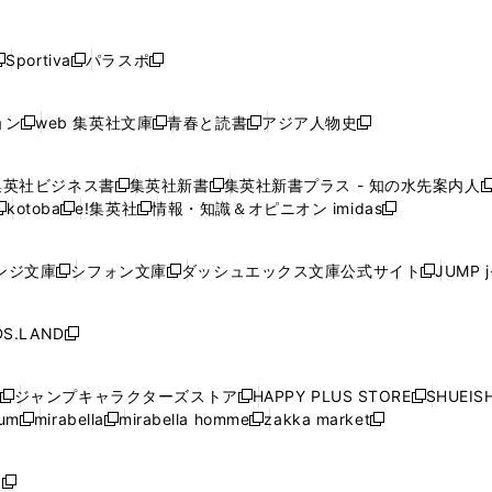
し
し
し
し
し
ン
ン
ン
ン
開
開
開
開
開
い
い
い
い
い
ド
ド
ド
ド
く
く
く
く
く
ウ
ウ
ウ
ウ
ウ
ウ
ウ
ウ
ウ
Sportiva
パラスポ
新
新
ィ
ィ
ィ
ィ
ィ
で
で
で
で
し
し
し
ン
ン
ン
ン
ン
開
開
開
開
い
い
い
ド
ド
ド
ド
ド
ョン
web 集英社文庫
青春と読書
アジア人物史
く
く
く
く
新
新
新
新
ウ
ウ
ウ
ウ
ウ
ウ
ウ
ウ
し
し
し
し
ィ
ィ
ィ
で
で
で
で
で
い
い
い
い
ン
ン
ン
集英社ビジネス書
集英社新書
集英社新書プラス - 知の水先案内人
開
開
開
開
開
新
新
新
ウ
ウ
ウ
ウ
ド
ド
ド
kotoba
e!集英社
情報・知識＆オピニオン imidas
く
く
く
く
く
新
し
新
し
新
ィ
ィ
ィ
ィ
ウ
ウ
ウ
し
し
い
し
い
し
ン
ン
ン
ン
で
で
で
い
い
ウ
い
ウ
い
ド
ド
ド
ド
ンジ文庫
シフォン文庫
ダッシュエックス文庫公式サイト
JUMP 
開
開
開
新
新
新
ウ
ウ
ィ
ウ
ィ
ウ
ウ
ウ
ウ
ウ
く
く
く
し
し
し
ィ
ィ
ン
ィ
ン
ィ
で
で
で
で
い
い
い
ン
ン
ド
ン
ド
ン
S.LAND
開
開
開
開
新
ウ
ウ
ウ
ド
ド
ウ
ド
ウ
ド
く
く
く
く
し
ィ
ィ
ィ
ウ
ウ
で
ウ
で
ウ
い
ン
ン
ン
ジャンプキャラクターズストア
HAPPY PLUS STORE
SHUEIS
で
で
開
で
開
で
新
新
新
ウ
ド
ド
ド
ium
mirabella
mirabella homme
zakka market
開
開
く
開
く
開
し
新
新
新
し
新
し
ィ
ウ
ウ
ウ
く
く
く
く
い
し
し
い
し
し
い
ン
で
で
で
ウ
い
い
ウ
い
い
ウ
ド
ボ
開
開
開
新