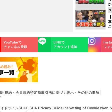
か
事
ス
【
幕
こ
沼
Instagra
LINE
YouTubeで
LINEで
Inst
m
チャンネル登録
アカウント追加
フォ
利用規約・会員規約
特定商取引法に基づく表示・その他の事項
プ
ガイドライン
SHUEISHA Privacy Guideline
Setting of Cookies
web 