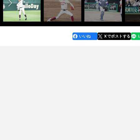
いいね
Xでポストする
line
faceboo
x
k