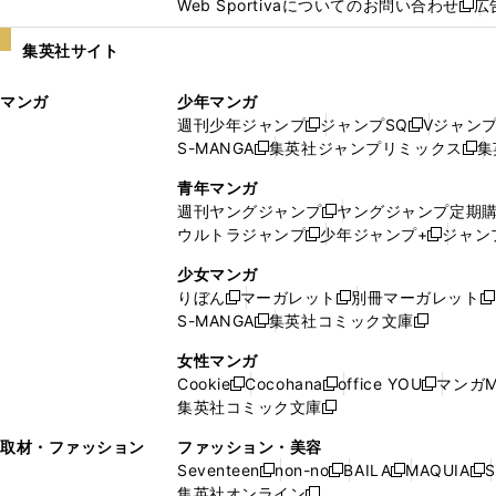
Web Sportivaについてのお問い合わせ
広
し
新
い
し
集英社サイト
ウ
い
ィ
ウ
マンガ
少年マンガ
ン
ィ
週刊少年ジャンプ
ジャンプSQ
Vジャン
ド
ン
新
新
S-MANGA
集英社ジャンプリミックス
集
ウ
ド
新
し
し
新
で
ウ
し
い
い
し
青年マンガ
開
で
い
ウ
ウ
い
週刊ヤングジャンプ
ヤングジャンプ定期
新
く
開
ウ
ィ
ィ
ウ
ウルトラジャンプ
少年ジャンプ+
ジャン
新
し
新
く
ィ
ン
ン
ィ
し
い
し
ン
ド
ド
ン
少女マンガ
い
ウ
い
ド
ウ
ウ
ド
りぼん
マーガレット
別冊マーガレット
新
新
新
ウ
ィ
ウ
ウ
で
で
ウ
S-MANGA
集英社コミック文庫
し
新
し
新
ィ
ン
ィ
で
開
開
で
い
し
い
し
ン
ド
ン
女性マンガ
開
く
く
開
ウ
い
ウ
い
ド
ウ
ド
Cookie
Cocohana
office YOU
マンガM
く
く
新
新
新
ィ
ウ
ィ
ウ
ウ
で
ウ
集英社コミック文庫
し
新
し
し
ン
ィ
ン
ィ
で
開
で
い
し
い
い
ド
ン
ド
ン
取材・ファッション
ファッション・美容
開
く
開
ウ
い
ウ
ウ
ウ
ド
ウ
ド
Seventeen
non-no
BAILA
MAQUIA
S
く
く
新
新
新
新
ィ
ウ
ィ
ィ
で
ウ
で
ウ
集英社オンライン