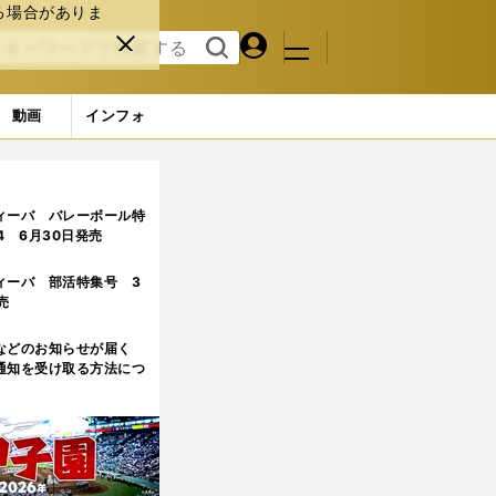
る場合がありま
マイペ
閉じ
検索
メニュ
ー
る
す
ジ
る
動画
インフォ
ィーバ バレーボール特
.4 6月30日発売
ィーバ 部活特集号 3
売
などのお知らせが届く
通知を受け取る方法につ