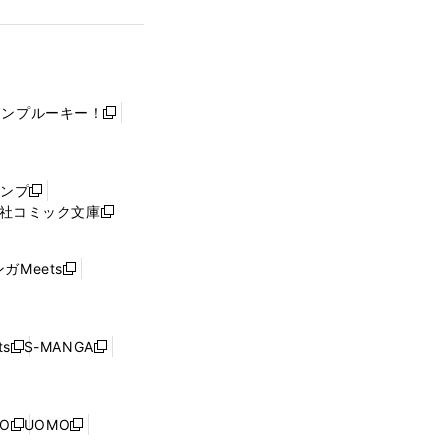
ャンプルーキー！
新
し
い
ウ
ャンプ
新
ィ
社コミック文庫
し
新
ン
い
し
ド
ウ
い
ウ
ガMeets
新
ィ
ウ
で
し
ン
ィ
開
い
ド
ン
く
ウ
ウ
ド
s
S-MANGA
新
新
ィ
で
ウ
し
し
ン
開
で
い
い
ド
く
開
ウ
ウ
ウ
NO
UOMO
く
新
新
ィ
ィ
で