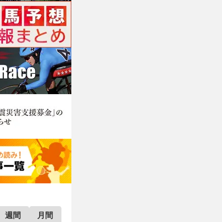
週間
月間