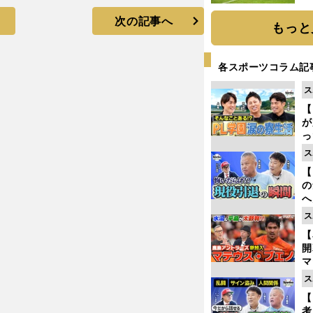
と
次の記事へ
もっと
各スポーツコラム記
ス
【
が
っ
た
ス
【
の
へ
大
ス
エ
【
マ
島
ス
歳
【
考