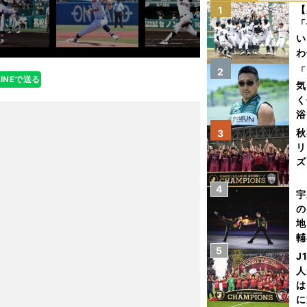
【
1
「
い
わ
だ
「
2
LINEで送る
気
く
浴
太
秋
3
ァ
リ
ズ
4
を
宇
の
地
輔
5
題
J
人
は
に