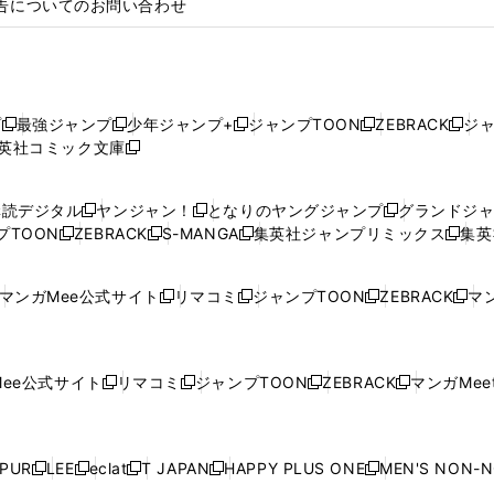
告についてのお問い合わせ
プ
最強ジャンプ
少年ジャンプ+
ジャンプTOON
ZEBRACK
ジ
新
新
新
新
新
英社コミック文庫
し
新
し
し
し
し
い
い
し
い
い
い
ウ
ウ
い
ウ
ウ
ウ
購読デジタル
ヤンジャン！
となりのヤングジャンプ
グランドジ
新
新
新
ィ
ィ
ウ
ィ
ィ
ィ
プTOON
ZEBRACK
S-MANGA
集英社ジャンプリミックス
集英
新
し
新
し
新
し
新
ン
ン
ィ
ン
ン
ン
し
い
し
い
し
い
し
ド
ド
ン
ド
ド
ド
い
ウ
い
ウ
い
ウ
い
ウ
ウ
ド
ウ
ウ
ウ
マンガMee公式サイト
リマコミ
ジャンプTOON
ZEBRACK
マン
新
新
新
新
ウ
ィ
ウ
ィ
ウ
ィ
ウ
で
で
ウ
で
で
で
し
し
し
し
し
ィ
ン
ィ
ン
ィ
ン
ィ
開
開
で
開
開
開
い
い
い
い
い
ン
ド
ン
ド
ン
ド
ン
く
く
開
く
く
く
ウ
ウ
ウ
ウ
ウ
ド
ウ
ド
ウ
ド
ウ
ド
ee公式サイト
リマコミ
ジャンプTOON
ZEBRACK
マンガMeet
く
新
新
新
新
ィ
ィ
ィ
ィ
ィ
ウ
で
ウ
で
ウ
で
ウ
し
し
し
し
ン
ン
ン
ン
ン
で
開
で
開
で
開
で
い
い
い
い
ド
ド
ド
ド
ド
開
く
開
く
開
く
開
ウ
ウ
ウ
ウ
ウ
ウ
ウ
ウ
ウ
PUR
LEE
eclat
T JAPAN
HAPPY PLUS ONE
MEN'S NON-
く
く
く
く
新
新
新
新
新
ィ
ィ
ィ
ィ
で
で
で
で
で