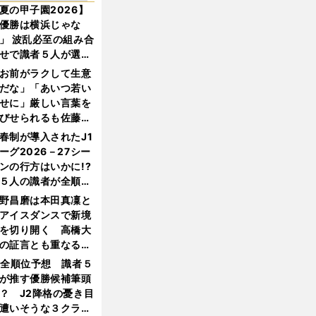
夏の甲子園2026】
優勝は横浜じゃな
」 波乱必至の組み合
せで識者５人が選ん
優勝校はここだ！
お前がラクして生意
だな」「あいつ若い
せに」厳しい言葉を
びせられるも佐藤慎
郎が貫いた誇りとフ
春制が導入されたJ1
ンへの思い
ーグ2026－27シー
ンの行方はいかに!?
５人の識者が全順位
大胆予想
野昌磨は本田真凜と
アイスダンスで新境
を切り開く 高橋大
の証言とも重なる課
と楽しさ
1全順位予想 識者５
が推す優勝候補筆頭
？ J2降格の憂き目
遭いそうな３クラブ