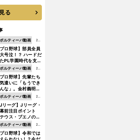
は？
見る
事
ポルティーバ動画
202
プロ野球】部員全員
6.0
大号泣！？ ハードだ
8.0
たPL学園時代を支え
6更
ものとは
ポルティーバ動画
202
新
プロ野球】先輩たち
6.0
気遣いに「もうでき
8.0
んな」。金村義明＆
6更
塚光二が明かす引退
ポルティーバ動画
202
新
ピソード！
Jリーグ】Jリーグ・
6.0
開幕前注目ポイント
8.0
テウス・ブエノの鹿
5更
移籍！ 恐るべし15
ポルティーバ動画
202
新
磯部怜夢！
プロ野球】令和では
6.0
えられない！？今だ