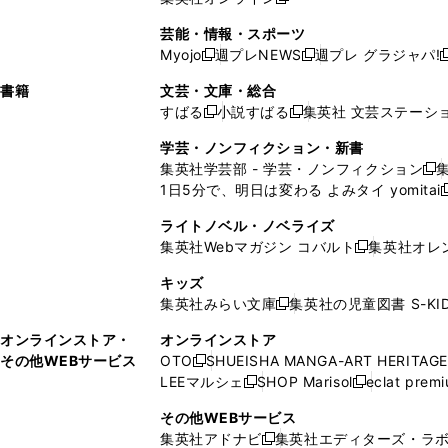
し
新
し
し
し
ン
ィ
ン
ン
開
で
開
で
い
し
い
い
い
ド
ン
ド
ド
芸能・情報・スポーツ
く
開
く
開
ウ
い
ウ
ウ
ウ
ウ
ド
ウ
ウ
Myojo
週プレNEWS
週プレ グラジャパ!
く
く
新
新
新
ィ
ウ
ィ
ィ
ィ
で
ウ
で
で
し
し
ン
ィ
ン
ン
ン
書籍
文芸・文庫・総合
開
で
開
開
い
い
ド
ン
ド
ド
ド
すばる
小説すばる
集英社 文芸ステーシ
く
開
く
く
新
新
ウ
ウ
ウ
ド
ウ
ウ
ウ
く
し
し
ィ
ィ
学芸・ノンフィクション・新書
で
ウ
で
で
で
い
い
ン
ン
集英社学芸部 - 学芸・ノンフィクション
開
で
開
開
開
新
ウ
ウ
ド
ド
1日5分で、明日は変わる よみタイ yomitai
く
開
く
く
く
し
新
ィ
ィ
ウ
ウ
く
い
ン
ン
ライトノベル・ノベライズ
で
で
ウ
ド
ド
集英社Webマガジン コバルト
集英社オレ
開
開
新
ィ
ウ
ウ
く
く
し
ン
キッズ
で
で
い
ド
集英社みらい文庫
集英社の児童図書 S-KID
開
開
新
ウ
ウ
く
く
し
ィ
オンラインストア・
オンラインストア
で
い
ン
その他WEBサービス
OTO
SHUEISHA MANGA-ART HERITAGE
開
新
ウ
ド
LEEマルシェ
SHOP Marisol
eclat prem
く
し
新
新
ィ
ウ
い
し
し
ン
その他WEBサービス
で
ウ
い
い
ド
集英社アドナビ
集英社エディターズ・ラ
開
新