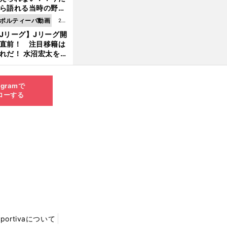
8.0
ら語れる当時の野球
4更
情とは...
ポルティーバ動画
202
新
Jリーグ】Jリーグ開
6.0
直前！ 注目移籍は
8.0
れだ！ 水沼宏太を水
3更
貴史がすこ〜し語る
新
agramで
ローする
Sportivaについて