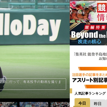
ない2022年のアマチュア球界を賑わせ
ない2022年のアマチュア球界を賑わせ
ない2022年のアマチュア球界を賑わせ
ない2022年のアマチュア球界を賑わせ
陵の右腕が脅威の完成度でドラフト上位
ンチからの速球で大学球界の精鋭たちを圧
澤宏太「投手でも野手でもドラフト１位
市対抗で好投したエイジェック左腕の正
の元チームメイト…2022年のドラフト戦
の元チームメイト…2022年のドラフト戦
の元チームメイト…2022年のドラフト戦
の元チームメイト…2022年のドラフト戦
カウトも「大化けの可能性あり」と注目
京大・澤井廉は「全打席ホームランを打
大島高校は甲子園までたどり着けたのか
バラ落とし」と「呼吸法」で三冠王を目
翔が繰り上げ出場で見せた投手としての
、ドラフト戦線を賑わす社会人の実力者た
、ドラフト戦線を賑わす社会人の実力者た
腕となるか。市和歌山・米田天翼のすごさ
「和製アルトゥーベ」平良竜哉はフルスイ
に圧倒。ロマン溢れる大器の対決は伝説
になるかも」とスカウトが唸ったふたり
になるかも」とスカウトが唸ったふたり
する男・大阪経済大の151キロ右腕は
ング57奪三振」をマークした澤田寛太に
は相当高い」。長尾光はNPB挑戦へ「３
は不遇にも負けずたしかな実力と献身力
イトがいるNPBの世界へ「最後まであき
やむ「パフォーマンス向上の落とし穴」
潟の高校生として初のドラフト１位も視
ップに詰め込んだデッカい夢。地を這う速
、離島の快速左腕など大勢のスカウトが集
、離島の快速左腕など大勢のスカウトが集
空石川を選んだのか。「どの高校に行く
投手３人。敵将も「絶対打てない」直球
投手３人。敵将も「絶対打てない」直球
投手３人。敵将も「絶対打てない」直球
…大学野球選手権で猛アピールした４人の
…大学野球選手権で猛アピールした４人の
…大学野球選手権で猛アピールした４人の
…大学野球選手権で猛アピールした４人の
告を受けた強打者…BC群馬からNPB入
告を受けた強打者…BC群馬からNPB入
名打撃コーチの指導で大阪観光大の久保
イドスロー・安西叶翔はポテンシャルの塊
抗で圧巻投球。アクシデント降板もドラ
ラフト候補左腕・石橋駿は強気な面持ち
プロに行って、有名投手の動画を撮りま
之介が目指す世代ナンバーワン捕手の座
夏。甲子園での敗戦は「伝説」の序章に
再起するまで。甲子園は逃すも元プロ指
ラオウ」前田一輝をオリックススカウト
た富島のエース・日高暖己は最速148キ
園でのホームランに「球場の空気が変わっ
身体能力を誇る名原典彦はプロにたどり
ナンバーワン」の声も
補へさらならパワーアップに期待
補へさらならパワーアップに期待
補へさらならパワーアップに期待
補へさらならパワーアップに期待
年のドラフト候補たち
た京都国際・森下瑠大が進化中
ート」2022センバツ編
ート」2022センバツ編
ート」2022センバツ編
ート」2022センバツ編
ート」2022センバツ編
5キロ右腕は歴史を動かせるか
権で見逃せないドラフト候補たち
権で見逃せないドラフト候補たち
権で見逃せないドラフト候補たち
権で見逃せないドラフト候補たち
権で見逃せないドラフト候補たち
権で見逃せないドラフト候補たち
権で見逃せないドラフト候補たち
権で見逃せないドラフト候補たち
権で見逃せないドラフト候補たち
権で見逃せないドラフト候補たち
権で見逃せないドラフト候補たち
方大会で敗れ去ったプロ注目の逸材たち
藤壱来をあえて放置した理由
人気記事ランキング
今日
昨日