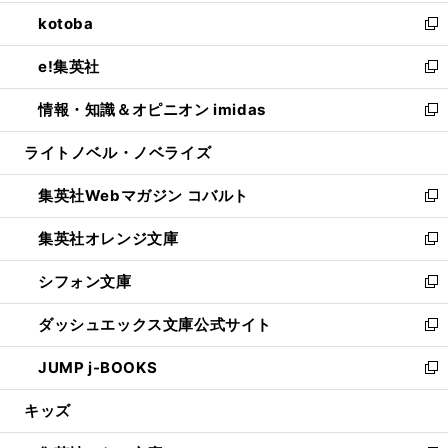
開
ウ
ン
ウ
し
kotoba
く
で
ド
ィ
い
新
開
ウ
ン
ウ
し
e!集英社
く
で
ド
ィ
い
新
開
ウ
ン
ウ
し
情報・知識＆オピニオン imidas
く
で
ド
ィ
い
新
開
ウ
ン
ウ
し
ライトノベル・ノベライズ
く
で
ド
ィ
い
開
ウ
ン
ウ
集英社Webマガジン コバルト
く
で
ド
ィ
新
開
ウ
ン
し
集英社オレンジ文庫
く
で
ド
い
新
開
ウ
ウ
し
シフォン文庫
く
で
ィ
い
新
開
ン
ウ
し
ダッシュエックス文庫公式サイト
く
ド
ィ
い
新
ウ
ン
ウ
し
JUMP j-BOOKS
で
ド
ィ
い
新
開
ウ
ン
ウ
し
キッズ
く
で
ド
ィ
い
開
ウ
ン
ウ