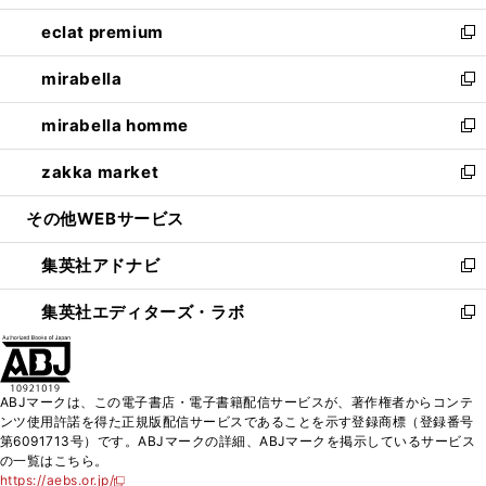
開
ウ
ン
ウ
し
eclat premium
く
で
ド
ィ
い
新
開
ウ
ン
ウ
し
mirabella
く
で
ド
ィ
い
新
開
ウ
ン
ウ
し
mirabella homme
く
で
ド
ィ
い
新
開
ウ
ン
ウ
し
zakka market
く
で
ド
ィ
い
新
開
ウ
ン
ウ
し
その他WEBサービス
く
で
ド
ィ
い
開
ウ
ン
ウ
集英社アドナビ
く
で
ド
ィ
新
開
ウ
ン
し
集英社エディターズ・ラボ
く
で
ド
い
新
開
ウ
ウ
し
く
で
ィ
い
開
ン
ウ
ABJマークは、この電子書店・電子書籍配信サービスが、著作権者からコンテ
く
ド
ィ
ンツ使用許諾を得た正規版配信サービスであることを示す登録商標（登録番号
ウ
ン
第6091713号）です。ABJマークの詳細、ABJマークを掲示しているサービス
で
ド
の一覧はこちら。
開
ウ
https://aebs.or.jp/
新