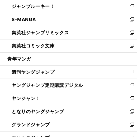
ン
ウ
し
ジャンプルーキー！
く
で
ド
ィ
い
新
開
ウ
ン
ウ
し
S-MANGA
く
で
ド
ィ
い
新
開
ウ
ン
ウ
し
集英社ジャンプリミックス
く
で
ド
ィ
い
新
開
ウ
ン
ウ
し
集英社コミック文庫
く
で
ド
ィ
い
新
開
ウ
ン
ウ
し
青年マンガ
く
で
ド
ィ
い
開
ウ
ン
ウ
週刊ヤングジャンプ
く
で
ド
ィ
新
開
ウ
ン
し
ヤングジャンプ定期購読デジタル
く
で
ド
い
新
開
ウ
ウ
し
ヤンジャン！
く
で
ィ
い
新
開
ン
ウ
し
となりのヤングジャンプ
く
ド
ィ
い
新
ウ
ン
ウ
し
グランドジャンプ
で
ド
ィ
い
新
開
ウ
ン
ウ
し