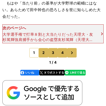
もはや「当たり前」の基準が大学野球の範疇にはな
い。あらためて田中幹也の恐ろしさを世に知らしめた大
会だった。
次のページへ
大学選手権で打率８割と大当たりだった天理大・友
杉篤輝強肩捕手から会心の盗塁友杉篤輝（天理大４
年／遊撃手／172センチ70キロ／右投右打／立正大
淞南高） スピードでインパクトを残した選手がも
次
1
2
3
4
のページへ
うひと
1 / 4
いいね
Xでポストする
LINEで送る
line
faceboo
x
k