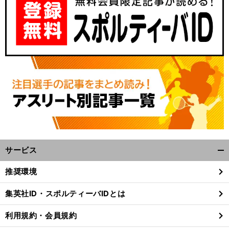
、
。
絶
」
前
へ
サービス
開
く/
推奨環境
閉
じ
集英社ID・スポルティーバIDとは
る
利用規約・会員規約