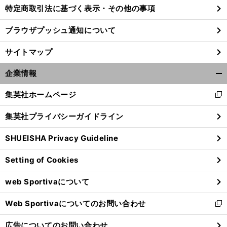
特定商取引法に基づく表示・その他の事項
ブラウザプッシュ通知について
サイトマップ
企業情報
開
く/
集英社ホームページ
新
閉
し
じ
集英社プライバシーガイドライン
い
る
ウ
SHUEISHA Privacy Guideline
ィ
ン
Setting of Cookies
ド
ウ
web Sportivaについて
で
開
Web Sportivaについてのお問い合わせ
く
新
し
広告についてのお問い合わせ
い