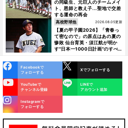
の同級生、元巨人のチームメイ
ト、恩師と教え子...聖地で交差
する運命の再会
高校野球他
2026.08.05更新
【夏の甲子園2026】「青春っ
て密なので」の原点はあの夏の
惨敗 仙台育英・須江航が明か
す"日本一1000日計画"のすべ
て
cebo
X
Facebookで
Xでフォローする
ok
フォローする
uTube
LINE
YouTubeで
LINEで
チャンネル登録
アカウント追加
stagra
Instagramで
m
フォローする