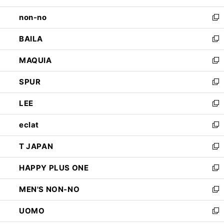
開
ウ
し
non-no
く
で
い
新
開
ウ
し
BAILA
く
ィ
い
新
ン
ウ
し
MAQUIA
ド
ィ
い
新
ウ
ン
ウ
し
SPUR
で
ド
ィ
い
新
開
ウ
ン
ウ
し
LEE
く
で
ド
ィ
い
新
開
ウ
ン
ウ
し
eclat
く
で
ド
ィ
い
新
開
ウ
ン
ウ
し
T JAPAN
く
で
ド
ィ
い
新
開
ウ
ン
ウ
し
HAPPY PLUS ONE
く
で
ド
ィ
い
新
開
ウ
ン
ウ
し
MEN'S NON-NO
く
で
ド
ィ
い
新
開
ウ
ン
ウ
し
UOMO
く
で
ド
ィ
い
新
開
ウ
ン
ウ
し