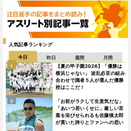
人気記事ランキング
今日
昨日
週間
月間
【夏の甲子園2026】「優勝は
1
横浜じゃない」 波乱必至の組み
合わせで識者５人が選んだ優勝
校はここだ！
「お前がラクして生意気だな」
2
「あいつ若いくせに」厳しい言
葉を浴びせられるも佐藤慎太郎
が貫いた誇りとファンへの思い