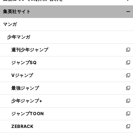
ウ
集英社サイト
ィ
開
ン
く/
マンガ
ド
閉
ウ
じ
少年マンガ
で
る
開
週刊少年ジャンプ
く
新
し
ジャンプSQ
い
新
ウ
し
Vジャンプ
ィ
い
新
ン
ウ
し
最強ジャンプ
ド
ィ
い
新
ウ
ン
ウ
し
少年ジャンプ+
で
ド
ィ
い
新
開
ウ
ン
ウ
し
ジャンプTOON
く
で
ド
ィ
い
新
開
ウ
ン
ウ
し
ZEBRACK
く
で
ド
ィ
い
新
開
ウ