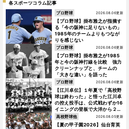
各スポーツコラム記事
プロ野球
2026.08.06更新
【プロ野球】掛布雅之が指摘す
る「今の阪神に足りないもの」
1985年のチームよりもつなが
りを感じない
プロ野球
2026.08.06更新
【プロ野球】掛布雅之が1985
年と今の阪神打線を比較 強力
クリーンナップと、チームの
「大きな違い」を語った
プロ野球
2026.08.06更新
【江川卓伝】１年夏で「高校野
球は終わった」と悟った江川卓
の控え投手は、公式戦わずか16
イニングの登板で大洋から２位
指名を受けた
高校野球他
2026.08.05更新
【夏の甲子園2026】仙台育英