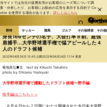
当サイトでは当社の提携先等がお客様のニーズ等について調
査・分析したり、お客様にお勧めの広告を表⽰する⽬的で Co
閉じ
okie を使⽤する場合があります。
詳しくはこちら
る
マイペ
web Sportiva (webスポルティーバ)
検索
メニュ
we
ー
野球の記事一覧
高校野球他
身長166センチの名手
b
ジ
野球
サッカー
競馬
ゴルフ
その他球技
その他
ス
身長166センチの名手、大会打率８割、超強
ポ
肩捕手...大学野球選手権で猛アピールした４
ル
人のドラフト候補
テ
ィ
2022年06月24日 10:45 公開
2022年06月24日 11:14 更新
ー
バ
菊地高弘●文 text by Kikuchi Takahiro
photo by Ohtomo Yoshiyuki
大学野球選手権で躍動したドラフト候補〜野手編
投手編はこちら＞＞
６月６日から７日間にわたり開催された全日本大学野