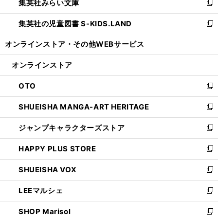
集英社みらい文庫
く
で
ド
ィ
新
開
ウ
ン
し
集英社の児童図書 S-KIDS.LAND
く
で
ド
い
新
開
ウ
ウ
し
オンラインストア・
その他WEBサービス
く
で
ィ
い
開
ン
ウ
オンラインストア
く
ド
ィ
ウ
ン
OTO
で
ド
新
開
ウ
し
SHUEISHA MANGA-ART HERITAGE
く
で
い
新
開
ウ
し
ジャンプキャラクターズストア
く
ィ
い
新
ン
ウ
し
HAPPY PLUS STORE
ド
ィ
い
新
ウ
ン
ウ
し
SHUEISHA VOX
で
ド
ィ
い
新
開
ウ
ン
ウ
し
LEEマルシェ
く
で
ド
ィ
い
新
開
ウ
ン
ウ
し
SHOP Marisol
く
で
ド
ィ
い
新