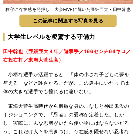
攻守に存在感を発揮し、大会MVPに輝いた亜細亜大・田中幹也
この記事に関連する写真を見る
大学生レベルを凌駕する守備力
田中幹也（亜細亜大４年／遊撃手／166センチ64キロ／
右投右打／東海大菅生高）
小柄な選手が活躍すると、「体の小さな子どもに夢を
与える」などと評される。だが、この選手にいたっては
体の大きな選手でも憧れるに違いない。
東海大菅生高時代から機敏な身のこなしと神出鬼没の
ポジショニングで、「忍者」の愛称が定着した。しか
し、実際にこんな忍者がいたら使い物にはならないだろ
う。これだけ人々を惹きつけ、存在感を隠せない忍者な