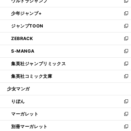
ウルトラジャンプ
く
で
ド
ィ
い
新
開
ウ
ン
ウ
し
少年ジャンプ+
く
で
ド
ィ
い
新
開
ウ
ン
ウ
し
ジャンプTOON
く
で
ド
ィ
い
新
開
ウ
ン
ウ
し
ZEBRACK
く
で
ド
ィ
い
新
開
ウ
ン
ウ
し
S-MANGA
く
で
ド
ィ
い
新
開
ウ
ン
ウ
し
集英社ジャンプリミックス
く
で
ド
ィ
い
新
開
ウ
ン
ウ
し
集英社コミック文庫
く
で
ド
ィ
い
新
開
ウ
ン
ウ
し
少女マンガ
く
で
ド
ィ
い
開
ウ
ン
ウ
りぼん
く
で
ド
ィ
新
開
ウ
ン
し
マーガレット
く
で
ド
い
新
開
ウ
ウ
し
別冊マーガレット
く
で
ィ
い
新