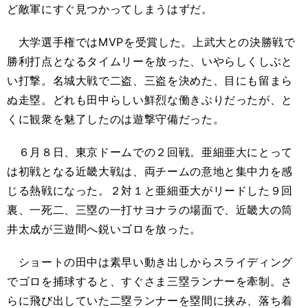
ど敵軍にすぐ見つかってしまうはずだ。
大学選手権ではMVPを受賞した。上武大との決勝戦で
勝利打点となるタイムリーを放った、いやらしくしぶと
い打撃。名城大戦で二盗、三盗を決めた、目にも留まら
ぬ走塁。どれも田中らしい鮮烈な働きぶりだったが、と
くに観衆を魅了したのは遊撃守備だった。
６月８日、東京ドームでの２回戦。亜細亜大にとって
は初戦となる近畿大戦は、両チームの意地と集中力を感
じる熱戦になった。２対１と亜細亜大がリードした９回
裏、一死二、三塁の一打サヨナラの場面で、近畿大の筒
井太成が三遊間へ鋭いゴロを放った。
ショートの田中は素早い動き出しからスライディング
でゴロを捕球すると、すぐさま三塁ランナーを牽制。さ
らに飛び出していた二塁ランナーを塁間に挟み、落ち着