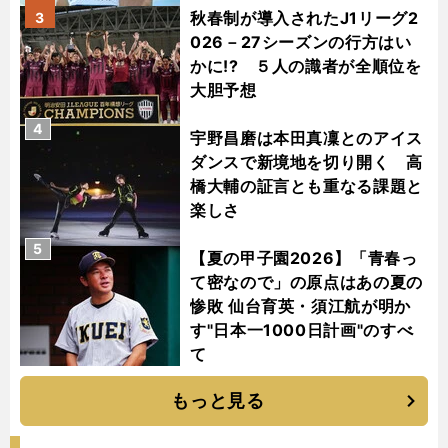
秋春制が導入されたJ1リーグ2
3
026－27シーズンの行方はい
かに!? ５人の識者が全順位を
大胆予想
4
宇野昌磨は本田真凜とのアイス
ダンスで新境地を切り開く 高
橋大輔の証言とも重なる課題と
楽しさ
5
【夏の甲子園2026】「青春っ
て密なので」の原点はあの夏の
惨敗 仙台育英・須江航が明か
す"日本一1000日計画"のすべ
て
もっと見る