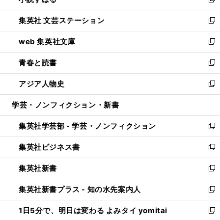
い
新
開
ウ
し
集英社 文芸ステーション
く
ィ
い
新
ン
ウ
し
web 集英社文庫
ド
ィ
い
新
ウ
ン
ウ
し
青春と読書
で
ド
ィ
い
新
開
ウ
ン
ウ
し
アジア人物史
く
で
ド
ィ
い
新
開
ウ
ン
ウ
し
学芸・ノンフィクション・新書
く
で
ド
ィ
い
開
ウ
ン
ウ
集英社学芸部 - 学芸・ノンフィクション
く
で
ド
ィ
新
開
ウ
ン
し
集英社ビジネス書
く
で
ド
い
新
開
ウ
ウ
し
集英社新書
く
で
ィ
い
新
開
ン
ウ
し
集英社新書プラス - 知の水先案内人
く
ド
ィ
い
新
ウ
ン
ウ
し
1日5分で、明日は変わる よみタイ yomitai
で
ド
ィ
い
新