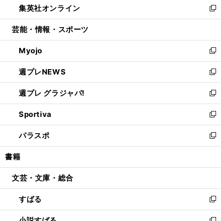
集英社オンライン
く
で
ド
ィ
い
新
開
ウ
ン
ウ
し
芸能・情報・スポーツ
く
で
ド
ィ
い
開
ウ
ン
ウ
Myojo
く
で
ド
ィ
新
開
ウ
ン
し
週プレNEWS
く
で
ド
い
新
開
ウ
ウ
し
週プレ グラジャパ!
く
で
ィ
い
新
開
ン
ウ
し
Sportiva
く
ド
ィ
い
新
ウ
ン
ウ
し
パラスポ
で
ド
ィ
い
新
開
ウ
ン
ウ
し
書籍
く
で
ド
ィ
い
開
ウ
ン
ウ
文芸・文庫・総合
く
で
ド
ィ
開
ウ
ン
すばる
く
で
ド
新
開
ウ
し
小説すばる
く
で