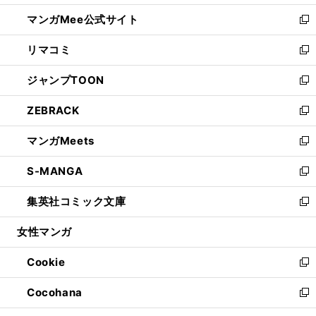
開
ン
ウ
し
マンガMee公式サイト
く
ド
ィ
い
新
ウ
ン
ウ
し
リマコミ
で
ド
ィ
い
新
開
ウ
ン
ウ
し
ジャンプTOON
く
で
ド
ィ
い
新
開
ウ
ン
ウ
し
ZEBRACK
く
で
ド
ィ
い
新
開
ウ
ン
ウ
し
マンガMeets
く
で
ド
ィ
い
新
開
ウ
ン
ウ
し
S-MANGA
く
で
ド
ィ
い
新
開
ウ
ン
ウ
し
集英社コミック文庫
く
で
ド
ィ
い
新
開
ウ
ン
ウ
し
女性マンガ
く
で
ド
ィ
い
開
ウ
ン
ウ
Cookie
く
で
ド
ィ
新
開
ウ
ン
し
Cocohana
く
で
ド
い
新
開
ウ
ウ
し