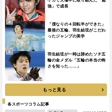
強」で成長
4
「僕なりの４回転半ができた」
最後の五輪、羽生結弦がこだわ
ったジャンプの美学
5
羽生結弦が一時は諦めたソチ五
輪の金メダル「五輪の本当の怖
さを知った......」
もっと見る
各スポーツコラム記事