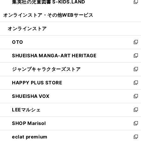
集英社の児童図書 S-KIDS.LAND
く
で
ド
い
新
開
ウ
ウ
し
オンラインストア・
その他WEBサービス
く
で
ィ
い
開
ン
ウ
オンラインストア
く
ド
ィ
ウ
ン
OTO
で
ド
新
開
ウ
し
SHUEISHA MANGA-ART HERITAGE
く
で
い
新
開
ウ
し
ジャンプキャラクターズストア
く
ィ
い
新
ン
ウ
し
HAPPY PLUS STORE
ド
ィ
い
新
ウ
ン
ウ
し
SHUEISHA VOX
で
ド
ィ
い
新
開
ウ
ン
ウ
し
LEEマルシェ
く
で
ド
ィ
い
新
開
ウ
ン
ウ
し
SHOP Marisol
く
で
ド
ィ
い
新
開
ウ
ン
ウ
し
eclat premium
く
で
ド
ィ
い
新