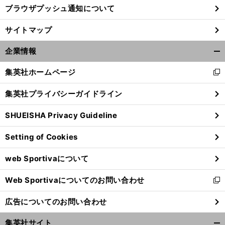
ブラウザプッシュ通知について
サイトマップ
企業情報
開
く/
集英社ホームページ
新
閉
し
じ
集英社プライバシーガイドライン
い
る
ウ
SHUEISHA Privacy Guideline
ィ
ン
Setting of Cookies
ド
ウ
web Sportivaについて
で
開
Web Sportivaについてのお問い合わせ
く
新
し
広告についてのお問い合わせ
い
ウ
集英社サイト
ィ