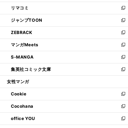
ウ
ン
ウ
し
リマコミ
で
ド
ィ
い
新
開
ウ
ン
ウ
し
ジャンプTOON
く
で
ド
ィ
い
新
開
ウ
ン
ウ
し
ZEBRACK
く
で
ド
ィ
い
新
開
ウ
ン
ウ
し
マンガMeets
く
で
ド
ィ
い
新
開
ウ
ン
ウ
し
S-MANGA
く
で
ド
ィ
い
新
開
ウ
ン
ウ
し
集英社コミック文庫
く
で
ド
ィ
い
新
開
ウ
ン
ウ
し
女性マンガ
く
で
ド
ィ
い
開
ウ
ン
ウ
Cookie
く
で
ド
ィ
新
開
ウ
ン
し
Cocohana
く
で
ド
い
新
開
ウ
ウ
し
office YOU
く
で
ィ
い
新
開
ン
ウ
し