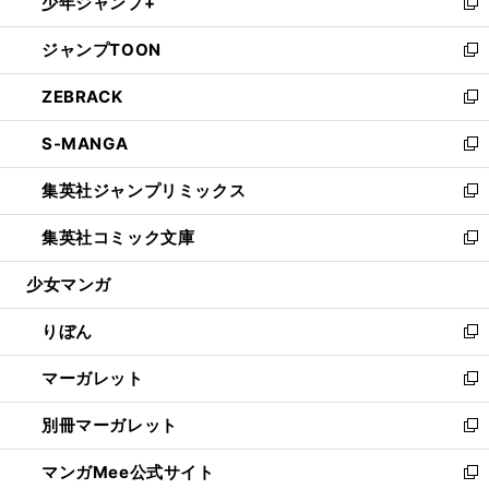
少年ジャンプ+
く
で
ド
ィ
い
新
開
ウ
ン
ウ
し
ジャンプTOON
く
で
ド
ィ
い
新
開
ウ
ン
ウ
し
ZEBRACK
く
で
ド
ィ
い
新
開
ウ
ン
ウ
し
S-MANGA
く
で
ド
ィ
い
新
開
ウ
ン
ウ
し
集英社ジャンプリミックス
く
で
ド
ィ
い
新
開
ウ
ン
ウ
し
集英社コミック文庫
く
で
ド
ィ
い
新
開
ウ
ン
ウ
し
少女マンガ
く
で
ド
ィ
い
開
ウ
ン
ウ
りぼん
く
で
ド
ィ
新
開
ウ
ン
し
マーガレット
く
で
ド
い
新
開
ウ
ウ
し
別冊マーガレット
く
で
ィ
い
新
開
ン
ウ
し
マンガMee公式サイト
く
ド
ィ
い
新