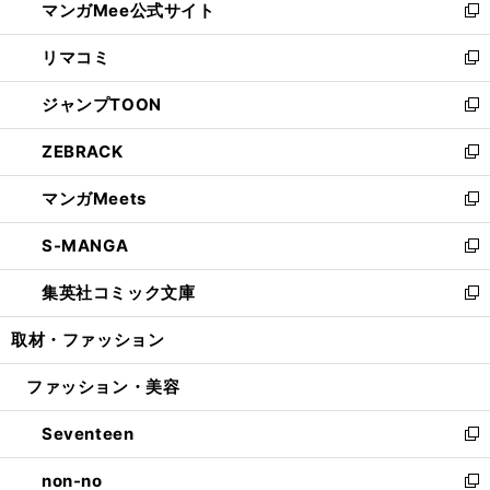
マンガMee公式サイト
く
ド
ィ
い
新
ウ
ン
ウ
し
リマコミ
で
ド
ィ
い
新
開
ウ
ン
ウ
し
ジャンプTOON
く
で
ド
ィ
い
新
開
ウ
ン
ウ
し
ZEBRACK
く
で
ド
ィ
い
新
開
ウ
ン
ウ
し
マンガMeets
く
で
ド
ィ
い
新
開
ウ
ン
ウ
し
S-MANGA
く
で
ド
ィ
い
新
開
ウ
ン
ウ
し
集英社コミック文庫
く
で
ド
ィ
い
新
開
ウ
ン
ウ
し
取材・ファッション
く
で
ド
ィ
い
開
ウ
ン
ウ
ファッション・美容
く
で
ド
ィ
開
ウ
ン
Seventeen
く
で
ド
新
開
ウ
し
non-no
く
で
い
新