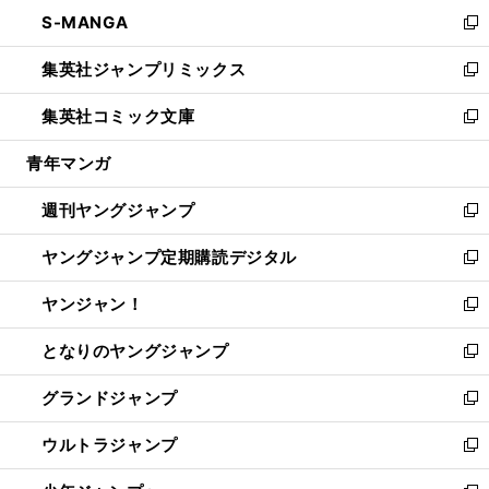
ン
ウ
し
S-MANGA
く
で
ド
ィ
い
新
開
ウ
ン
ウ
し
集英社ジャンプリミックス
く
で
ド
ィ
い
新
開
ウ
ン
ウ
し
集英社コミック文庫
く
で
ド
ィ
い
新
開
ウ
ン
ウ
し
青年マンガ
く
で
ド
ィ
い
開
ウ
ン
ウ
週刊ヤングジャンプ
く
で
ド
ィ
新
開
ウ
ン
し
ヤングジャンプ定期購読デジタル
く
で
ド
い
新
開
ウ
ウ
し
ヤンジャン！
く
で
ィ
い
新
開
ン
ウ
し
となりのヤングジャンプ
く
ド
ィ
い
新
ウ
ン
ウ
し
グランドジャンプ
で
ド
ィ
い
新
開
ウ
ン
ウ
し
ウルトラジャンプ
く
で
ド
ィ
い
新
開
ウ
ン
ウ
し