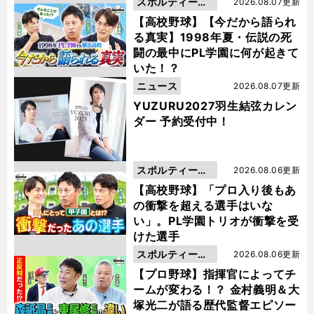
スポルティーバ
2026.08.07更新
動画
【高校野球】【今だから語られ
る真実】1998年夏・伝説の死
闘の最中にPL学園に何が起きて
いた！？
ニュース
2026.08.07更新
YUZURU2027羽生結弦カレン
ダー 予約受付中！
スポルティーバ
2026.08.06更新
動画
【高校野球】「プロ入り後もあ
の衝撃を超える選手はいな
い」。PL学園トリオが衝撃を受
けた選手
スポルティーバ
2026.08.06更新
動画
【プロ野球】指揮官によってチ
ームが変わる！？ 金村義明＆大
塚光二が語る歴代監督エピソー