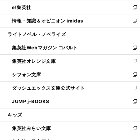
開
ウ
ン
ウ
し
e!集英社
く
で
ド
ィ
い
新
開
ウ
ン
ウ
し
情報・知識＆オピニオン imidas
く
で
ド
ィ
い
新
開
ウ
ン
ウ
し
ライトノベル・ノベライズ
く
で
ド
ィ
い
開
ウ
ン
ウ
集英社Webマガジン コバルト
く
で
ド
ィ
新
開
ウ
ン
し
集英社オレンジ文庫
く
で
ド
い
新
開
ウ
ウ
し
シフォン文庫
く
で
ィ
い
新
開
ン
ウ
し
ダッシュエックス文庫公式サイト
く
ド
ィ
い
新
ウ
ン
ウ
し
JUMP j-BOOKS
で
ド
ィ
い
新
開
ウ
ン
ウ
し
キッズ
く
で
ド
ィ
い
開
ウ
ン
ウ
集英社みらい文庫
く
で
ド
ィ
新
開
ウ
ン
し