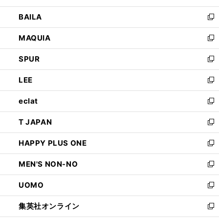
開
ウ
し
BAILA
く
ィ
い
新
ン
ウ
し
MAQUIA
ド
ィ
い
新
ウ
ン
ウ
し
SPUR
で
ド
ィ
い
新
開
ウ
ン
ウ
し
LEE
く
で
ド
ィ
い
新
開
ウ
ン
ウ
し
eclat
く
で
ド
ィ
い
新
開
ウ
ン
ウ
し
T JAPAN
く
で
ド
ィ
い
新
開
ウ
ン
ウ
し
HAPPY PLUS ONE
く
で
ド
ィ
い
新
開
ウ
ン
ウ
し
MEN'S NON-NO
く
で
ド
ィ
い
新
開
ウ
ン
ウ
し
UOMO
く
で
ド
ィ
い
新
開
ウ
ン
ウ
し
集英社オンライン
く
で
ド
ィ
い
新
開
ウ
ン
ウ
し