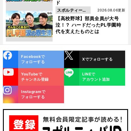
ド
スポルティーバ
2026.08.06更新
動画
【高校野球】部員全員が大号
泣！？ ハードだったPL学園時
代を支えたものとは
cebo
X
Facebookで
Xでフォローする
ok
フォローする
uTube
LINE
YouTubeで
LINEで
チャンネル登録
アカウント追加
stagra
Instagramで
m
フォローする