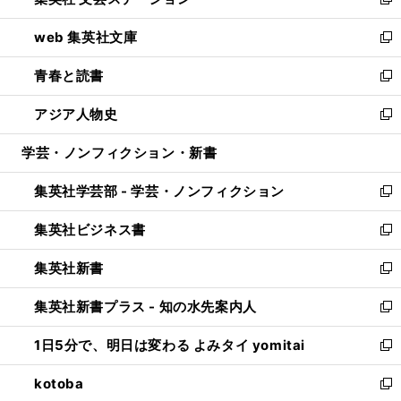
ィ
い
新
ン
ウ
し
web 集英社文庫
ド
ィ
い
新
ウ
ン
ウ
し
青春と読書
で
ド
ィ
い
新
開
ウ
ン
ウ
し
アジア人物史
く
で
ド
ィ
い
新
開
ウ
ン
ウ
し
学芸・ノンフィクション・新書
く
で
ド
ィ
い
開
ウ
ン
ウ
集英社学芸部 - 学芸・ノンフィクション
く
で
ド
ィ
新
開
ウ
ン
し
集英社ビジネス書
く
で
ド
い
新
開
ウ
ウ
し
集英社新書
く
で
ィ
い
新
開
ン
ウ
し
集英社新書プラス - 知の水先案内人
く
ド
ィ
い
新
ウ
ン
ウ
し
1日5分で、明日は変わる よみタイ yomitai
で
ド
ィ
い
新
開
ウ
ン
ウ
し
kotoba
く
で
ド
ィ
い
新