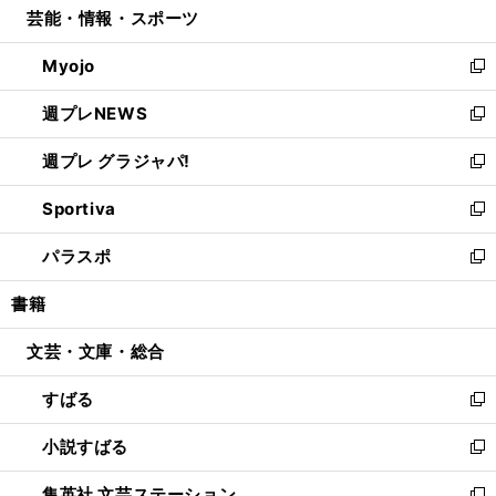
芸能・情報・スポーツ
く
で
ド
ィ
い
開
ウ
ン
ウ
Myojo
く
で
ド
ィ
新
開
ウ
ン
し
週プレNEWS
く
で
ド
い
新
開
ウ
ウ
し
週プレ グラジャパ!
く
で
ィ
い
新
開
ン
ウ
し
Sportiva
く
ド
ィ
い
新
ウ
ン
ウ
し
パラスポ
で
ド
ィ
い
新
開
ウ
ン
ウ
し
書籍
く
で
ド
ィ
い
開
ウ
ン
ウ
文芸・文庫・総合
く
で
ド
ィ
開
ウ
ン
すばる
く
で
ド
新
開
ウ
し
小説すばる
く
で
い
新
開
ウ
し
集英社 文芸ステーション
く