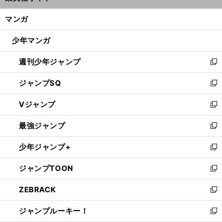
開
ン
く/
マンガ
ド
閉
ウ
じ
少年マンガ
で
る
開
週刊少年ジャンプ
く
新
し
ジャンプSQ
い
新
ウ
し
Vジャンプ
ィ
い
新
ン
ウ
し
最強ジャンプ
ド
ィ
い
新
ウ
ン
ウ
し
少年ジャンプ+
で
ド
ィ
い
新
開
ウ
ン
ウ
し
ジャンプTOON
く
で
ド
ィ
い
新
開
ウ
ン
ウ
し
ZEBRACK
く
で
ド
ィ
い
新
開
ウ
ン
ウ
し
ジャンプルーキー！
く
で
ド
ィ
い
新
開
ウ