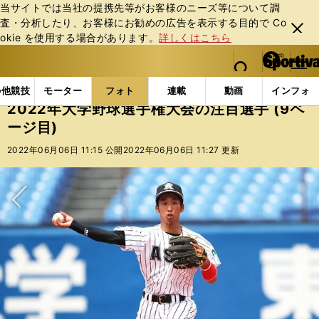
当サイトでは当社の提携先等がお客様のニーズ等について調
査・分析したり、お客様にお勧めの広告を表⽰する⽬的で Co
閉じ
okie を使⽤する場合があります。
詳しくはこちら
る
マイペ
web Sportiva (webスポルティーバ)
検索
メニュ
we
ー
フォトギャラリー
2022年大学野球選手権大会の注目選手
b
ジ
の他競技
モーター
フォト
連載
動画
インフォ
ス
2022年大学野球選手権大会の注目選手 (9ペ
ポ
ージ目)
ル
テ
2022年06月06日 11:15 公開
2022年06月06日 11:27 更新
ィ
ー
バ
次へ