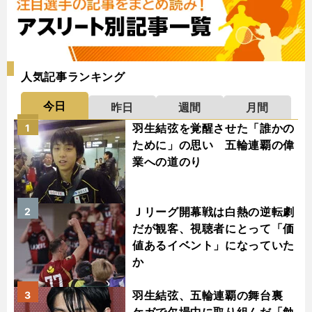
人気記事ランキング
今日
昨日
週間
月間
羽生結弦を覚醒させた「誰かの
1
ために」の思い 五輪連覇の偉
業への道のり
Ｊリーグ開幕戦は白熱の逆転劇
2
だが観客、視聴者にとって「価
値あるイベント」になっていた
か
羽生結弦、五輪連覇の舞台裏
3
ケガで欠場中に取り組んだ「勉