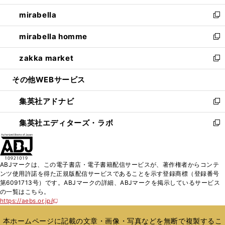
開
ウ
ン
ウ
し
mirabella
く
で
ド
ィ
い
新
開
ウ
ン
ウ
し
mirabella homme
く
で
ド
ィ
い
新
開
ウ
ン
ウ
し
zakka market
く
で
ド
ィ
い
新
開
ウ
ン
ウ
し
その他WEBサービス
く
で
ド
ィ
い
開
ウ
ン
ウ
集英社アドナビ
く
で
ド
ィ
新
開
ウ
ン
し
集英社エディターズ・ラボ
く
で
ド
い
新
開
ウ
ウ
し
く
で
ィ
い
開
ン
ウ
ABJマークは、この電子書店・電子書籍配信サービスが、著作権者からコンテ
く
ド
ィ
ンツ使用許諾を得た正規版配信サービスであることを示す登録商標（登録番号
ウ
ン
第6091713号）です。ABJマークの詳細、ABJマークを掲示しているサービス
で
ド
の一覧はこちら。
開
ウ
https://aebs.or.jp/
新
く
で
し
い
開
本ホームページに記載の文章・画像・写真などを無断で複製するこ