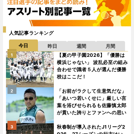
人気記事ランキング
今日
昨日
週間
月間
【夏の甲子園2026】「優勝は
1
横浜じゃない」 波乱必至の組み
合わせで識者５人が選んだ優勝
校はここだ！
「お前がラクして生意気だな」
2
「あいつ若いくせに」厳しい言
葉を浴びせられるも佐藤慎太郎
が貫いた誇りとファンへの思い
秋春制が導入されたJ1リーグ2
3
026－27シーズンの行方はい