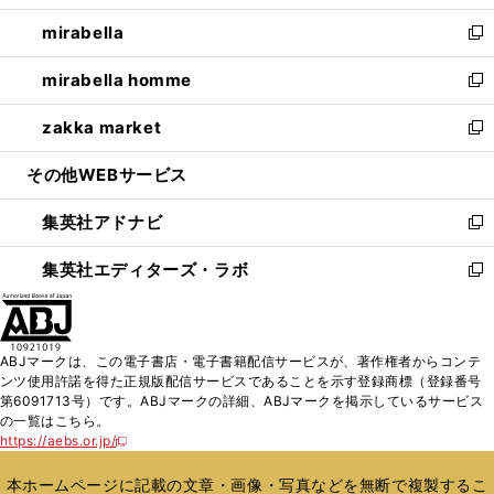
開
ウ
ン
ウ
し
mirabella
く
で
ド
ィ
い
新
開
ウ
ン
ウ
し
mirabella homme
く
で
ド
ィ
い
新
開
ウ
ン
ウ
し
zakka market
く
で
ド
ィ
い
新
開
ウ
ン
ウ
し
その他WEBサービス
く
で
ド
ィ
い
開
ウ
ン
ウ
集英社アドナビ
く
で
ド
ィ
新
開
ウ
ン
し
集英社エディターズ・ラボ
く
で
ド
い
新
開
ウ
ウ
し
く
で
ィ
い
開
ン
ウ
ABJマークは、この電子書店・電子書籍配信サービスが、著作権者からコンテ
く
ド
ィ
ンツ使用許諾を得た正規版配信サービスであることを示す登録商標（登録番号
ウ
ン
第6091713号）です。ABJマークの詳細、ABJマークを掲示しているサービス
で
ド
の一覧はこちら。
開
ウ
https://aebs.or.jp/
新
く
で
し
い
開
本ホームページに記載の文章・画像・写真などを無断で複製するこ