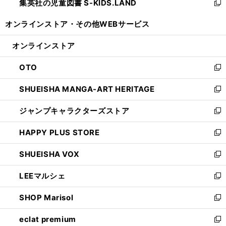
集英社の児童図書 S-KIDS.LAND
く
で
ド
い
新
開
ウ
ウ
し
オンラインストア・
その他WEBサービス
く
で
ィ
い
開
ン
ウ
オンラインストア
く
ド
ィ
ウ
ン
OTO
で
ド
新
開
ウ
し
SHUEISHA MANGA-ART HERITAGE
く
で
い
新
開
ウ
し
ジャンプキャラクターズストア
く
ィ
い
新
ン
ウ
し
HAPPY PLUS STORE
ド
ィ
い
新
ウ
ン
ウ
し
SHUEISHA VOX
で
ド
ィ
い
新
開
ウ
ン
ウ
し
LEEマルシェ
く
で
ド
ィ
い
新
開
ウ
ン
ウ
し
SHOP Marisol
く
で
ド
ィ
い
新
開
ウ
ン
ウ
し
eclat premium
く
で
ド
ィ
い
新