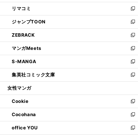
ウ
ン
ウ
し
リマコミ
で
ド
ィ
い
新
開
ウ
ン
ウ
し
ジャンプTOON
く
で
ド
ィ
い
新
開
ウ
ン
ウ
し
ZEBRACK
く
で
ド
ィ
い
新
開
ウ
ン
ウ
し
マンガMeets
く
で
ド
ィ
い
新
開
ウ
ン
ウ
し
S-MANGA
く
で
ド
ィ
い
新
開
ウ
ン
ウ
し
集英社コミック文庫
く
で
ド
ィ
い
新
開
ウ
ン
ウ
し
女性マンガ
く
で
ド
ィ
い
開
ウ
ン
ウ
Cookie
く
で
ド
ィ
新
開
ウ
ン
し
Cocohana
く
で
ド
い
新
開
ウ
ウ
し
office YOU
く
で
ィ
い
新
開
ン
ウ
し