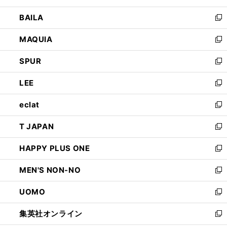
開
ウ
し
BAILA
く
ィ
い
新
ン
ウ
し
MAQUIA
ド
ィ
い
新
ウ
ン
ウ
し
SPUR
で
ド
ィ
い
新
開
ウ
ン
ウ
し
LEE
く
で
ド
ィ
い
新
開
ウ
ン
ウ
し
eclat
く
で
ド
ィ
い
新
開
ウ
ン
ウ
し
T JAPAN
く
で
ド
ィ
い
新
開
ウ
ン
ウ
し
HAPPY PLUS ONE
く
で
ド
ィ
い
新
開
ウ
ン
ウ
し
MEN'S NON-NO
く
で
ド
ィ
い
新
開
ウ
ン
ウ
し
UOMO
く
で
ド
ィ
い
新
開
ウ
ン
ウ
し
集英社オンライン
く
で
ド
ィ
い
新
開
ウ
ン
ウ
し