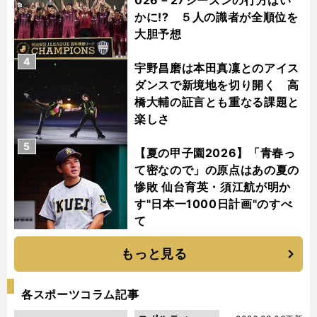
かに!? ５人の識者が全順位を
大胆予想
4
宇野昌磨は本田真凜とのアイス
ダンスで新境地を切り開く 高
橋大輔の証言とも重なる課題と
楽しさ
5
【夏の甲子園2026】「青春っ
て密なので」の原点はあの夏の
惨敗 仙台育英・須江航が明か
す"日本一1000日計画"のすべ
て
もっと見る
各スポーツコラム記事