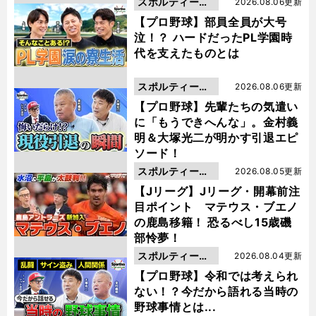
スポルティーバ
2026.08.06更新
動画
【プロ野球】部員全員が大号
泣！？ ハードだったPL学園時
代を支えたものとは
スポルティーバ
2026.08.06更新
動画
【プロ野球】先輩たちの気遣い
に「もうできへんな」。金村義
明＆大塚光二が明かす引退エピ
ソード！
スポルティーバ
2026.08.05更新
動画
【Jリーグ】Jリーグ・開幕前注
目ポイント マテウス・ブエノ
の鹿島移籍！ 恐るべし15歳磯
部怜夢！
スポルティーバ
2026.08.04更新
動画
【プロ野球】令和では考えられ
ない！？今だから語れる当時の
野球事情とは...