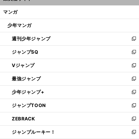
開
ン
く/
マンガ
ド
閉
ウ
じ
少年マンガ
で
る
開
週刊少年ジャンプ
く
新
し
ジャンプSQ
い
新
ウ
し
Vジャンプ
ィ
い
新
ン
ウ
し
最強ジャンプ
ド
ィ
い
新
ウ
ン
ウ
し
少年ジャンプ+
で
ド
ィ
い
新
開
ウ
ン
ウ
し
ジャンプTOON
く
で
ド
ィ
い
新
開
ウ
ン
ウ
し
ZEBRACK
く
で
ド
ィ
い
新
開
ウ
ン
ウ
し
ジャンプルーキー！
く
で
ド
ィ
い
新
開
ウ