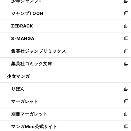
少年ジャンプ+
く
で
ド
ィ
い
新
開
ウ
ン
ウ
し
ジャンプTOON
く
で
ド
ィ
い
新
開
ウ
ン
ウ
し
ZEBRACK
く
で
ド
ィ
い
新
開
ウ
ン
ウ
し
S-MANGA
く
で
ド
ィ
い
新
開
ウ
ン
ウ
し
集英社ジャンプリミックス
く
で
ド
ィ
い
新
開
ウ
ン
ウ
し
集英社コミック文庫
く
で
ド
ィ
い
新
開
ウ
ン
ウ
し
少女マンガ
く
で
ド
ィ
い
開
ウ
ン
ウ
りぼん
く
で
ド
ィ
新
開
ウ
ン
し
マーガレット
く
で
ド
い
新
開
ウ
ウ
し
別冊マーガレット
く
で
ィ
い
新
開
ン
ウ
し
マンガMee公式サイト
く
ド
ィ
い
新