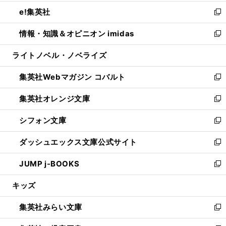
開
ウ
ン
ウ
し
e!集英社
く
で
ド
ィ
い
新
開
ウ
ン
ウ
し
情報・知識＆オピニオン imidas
く
で
ド
ィ
い
新
開
ウ
ン
ウ
し
ライトノベル・ノベライズ
く
で
ド
ィ
い
開
ウ
ン
ウ
集英社Webマガジン コバルト
く
で
ド
ィ
新
開
ウ
ン
し
集英社オレンジ文庫
く
で
ド
い
新
開
ウ
ウ
し
シフォン文庫
く
で
ィ
い
新
開
ン
ウ
し
ダッシュエックス文庫公式サイト
く
ド
ィ
い
新
ウ
ン
ウ
し
JUMP j-BOOKS
で
ド
ィ
い
新
開
ウ
ン
ウ
し
キッズ
く
で
ド
ィ
い
開
ウ
ン
ウ
集英社みらい文庫
く
で
ド
ィ
新
開
ウ
ン
し