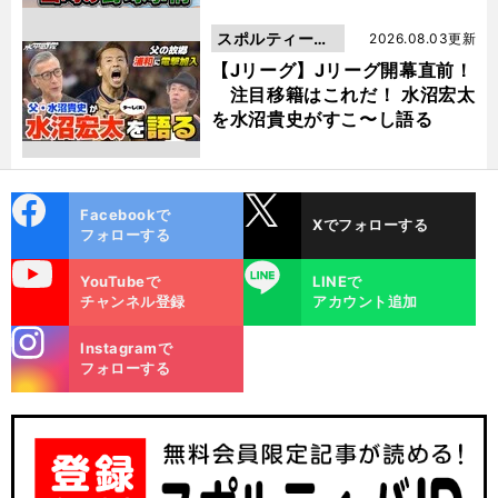
スポルティーバ
2026.08.03更新
動画
【Jリーグ】Jリーグ開幕直前！
注目移籍はこれだ！ 水沼宏太
を水沼貴史がすこ〜し語る
cebo
X
Facebookで
Xでフォローする
ok
フォローする
uTube
LINE
YouTubeで
LINEで
チャンネル登録
アカウント追加
stagra
Instagramで
m
フォローする