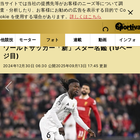
当サイトでは当社の提携先等がお客様のニーズ等について調
査・分析したり、お客様にお勧めの広告を表⽰する⽬的で Co
閉じ
okie を使⽤する場合があります。
詳しくはこちら
る
マイペ
web Sportiva (webスポルティーバ)
検索
メニュ
we
ー
フォトギャラリー
コラムフォト
ワールドサッカー「
b
ジ
の他競技
モーター
フォト
連載
動画
インフォ
ス
ワールドサッカー「新」スター名鑑 (19ペー
ポ
ジ目)
ル
テ
2024年12月30日 06:30 公開
2025年09月13日 17:45 更新
ィ
ー
バ
次へ