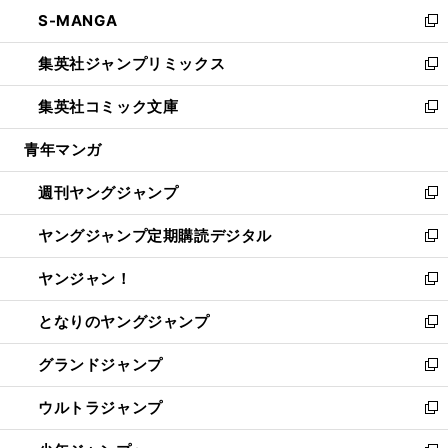
ン
ウ
し
S-MANGA
く
で
ド
ィ
い
新
開
ウ
ン
ウ
し
集英社ジャンプリミックス
く
で
ド
ィ
い
新
開
ウ
ン
ウ
し
集英社コミック文庫
く
で
ド
ィ
い
新
開
ウ
ン
ウ
し
青年マンガ
く
で
ド
ィ
い
開
ウ
ン
ウ
週刊ヤングジャンプ
く
で
ド
ィ
新
開
ウ
ン
し
ヤングジャンプ定期購読デジタル
く
で
ド
い
新
開
ウ
ウ
し
ヤンジャン！
く
で
ィ
い
新
開
ン
ウ
し
となりのヤングジャンプ
く
ド
ィ
い
新
ウ
ン
ウ
し
グランドジャンプ
で
ド
ィ
い
新
開
ウ
ン
ウ
し
ウルトラジャンプ
く
で
ド
ィ
い
新
開
ウ
ン
ウ
し