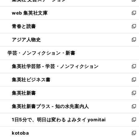
ィ
い
新
ン
ウ
し
web 集英社文庫
ド
ィ
い
新
ウ
ン
ウ
し
青春と読書
で
ド
ィ
い
新
開
ウ
ン
ウ
し
アジア人物史
く
で
ド
ィ
い
新
開
ウ
ン
ウ
し
学芸・ノンフィクション・新書
く
で
ド
ィ
い
開
ウ
ン
ウ
集英社学芸部 - 学芸・ノンフィクション
く
で
ド
ィ
新
開
ウ
ン
し
集英社ビジネス書
く
で
ド
い
新
開
ウ
ウ
し
集英社新書
く
で
ィ
い
新
開
ン
ウ
し
集英社新書プラス - 知の水先案内人
く
ド
ィ
い
新
ウ
ン
ウ
し
1日5分で、明日は変わる よみタイ yomitai
で
ド
ィ
い
新
開
ウ
ン
ウ
し
kotoba
く
で
ド
ィ
い
新