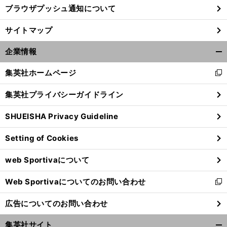
ブラウザプッシュ通知について
サイトマップ
企業情報
開
く/
集英社ホームページ
新
閉
し
じ
集英社プライバシーガイドライン
い
る
ウ
SHUEISHA Privacy Guideline
ィ
ン
Setting of Cookies
ド
ウ
web Sportivaについて
で
開
Web Sportivaについてのお問い合わせ
く
新
し
広告についてのお問い合わせ
い
ウ
集英社サイト
ィ