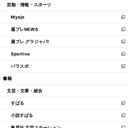
芸能・情報・スポーツ
く
で
ド
ィ
い
開
ウ
ン
ウ
Myojo
く
で
ド
ィ
新
開
ウ
ン
し
週プレNEWS
く
で
ド
い
新
開
ウ
ウ
し
週プレ グラジャパ!
く
で
ィ
い
新
開
ン
ウ
し
Sportiva
く
ド
ィ
い
新
ウ
ン
ウ
し
パラスポ
で
ド
ィ
い
新
開
ウ
ン
ウ
し
書籍
く
で
ド
ィ
い
開
ウ
ン
ウ
文芸・文庫・総合
く
で
ド
ィ
開
ウ
ン
すばる
く
で
ド
新
開
ウ
し
小説すばる
く
で
い
新
開
ウ
し
集英社 文芸ステーション
く