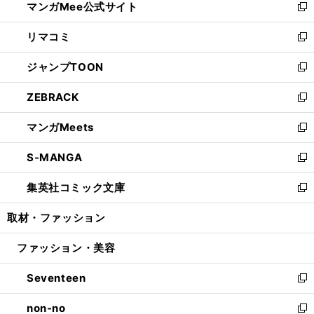
マンガMee公式サイト
く
ド
ィ
い
新
ウ
ン
ウ
し
リマコミ
で
ド
ィ
い
新
開
ウ
ン
ウ
し
ジャンプTOON
く
で
ド
ィ
い
新
開
ウ
ン
ウ
し
ZEBRACK
く
で
ド
ィ
い
新
開
ウ
ン
ウ
し
マンガMeets
く
で
ド
ィ
い
新
開
ウ
ン
ウ
し
S-MANGA
く
で
ド
ィ
い
新
開
ウ
ン
ウ
し
集英社コミック文庫
く
で
ド
ィ
い
新
開
ウ
ン
ウ
し
取材・ファッション
く
で
ド
ィ
い
開
ウ
ン
ウ
ファッション・美容
く
で
ド
ィ
開
ウ
ン
Seventeen
く
で
ド
新
開
ウ
し
non-no
く
で
い
新