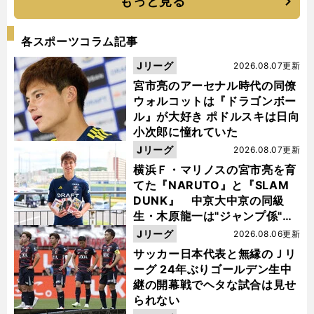
もっと見る
各スポーツコラム記事
Jリーグ
2026.08.07更新
宮市亮のアーセナル時代の同僚
ウォルコットは『ドラゴンボー
ル』が大好き ポドルスキは日向
小次郎に憧れていた
Jリーグ
2026.08.07更新
横浜Ｆ・マリノスの宮市亮を育
てた『NARUTO』と『SLAM
DUNK』 中京大中京の同級
生・木原龍一は"ジャンプ係"だ
った
Jリーグ
2026.08.06更新
サッカー日本代表と無縁のＪリ
ーグ 24年ぶりゴールデン生中
継の開幕戦でヘタな試合は見せ
られない