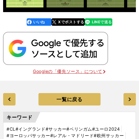
いいね
Xでポストする
LINEで送る
line
faceboo
x
k
Googleの「優先ソース」について
一覧に戻る
キーワード
#CL
#イングランド
#サッカー
#ベリンガム
#ユーロ2024
#ヨーロッパサッカー
#レアル・マドリード
#欧州サッカー