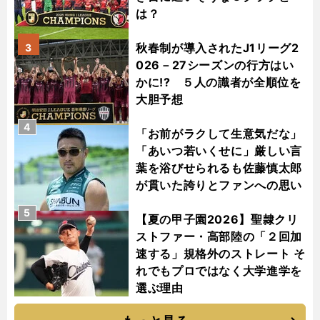
は？
秋春制が導入されたJ1リーグ2
3
026－27シーズンの行方はい
かに!? ５人の識者が全順位を
大胆予想
4
「お前がラクして生意気だな」
「あいつ若いくせに」厳しい言
葉を浴びせられるも佐藤慎太郎
が貫いた誇りとファンへの思い
5
【夏の甲子園2026】聖隷クリ
ストファー・高部陸の「２回加
速する」規格外のストレート そ
れでもプロではなく大学進学を
選ぶ理由