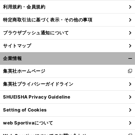
利用規約・会員規約
特定商取引法に基づく表示・その他の事項
ブラウザプッシュ通知について
サイトマップ
企業情報
開
く/
集英社ホームページ
新
閉
し
じ
集英社プライバシーガイドライン
い
る
ウ
SHUEISHA Privacy Guideline
ィ
ン
Setting of Cookies
ド
ウ
web Sportivaについて
で
開