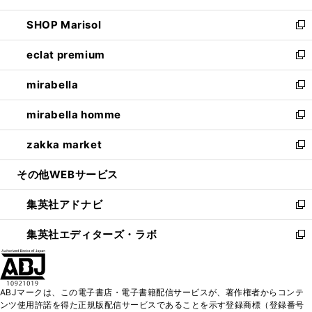
開
ウ
ン
ウ
し
SHOP Marisol
く
で
ド
ィ
い
新
開
ウ
ン
ウ
し
eclat premium
く
で
ド
ィ
い
新
開
ウ
ン
ウ
し
mirabella
く
で
ド
ィ
い
新
開
ウ
ン
ウ
し
mirabella homme
く
で
ド
ィ
い
新
開
ウ
ン
ウ
し
zakka market
く
で
ド
ィ
い
新
開
ウ
ン
ウ
し
その他WEBサービス
く
で
ド
ィ
い
開
ウ
ン
ウ
集英社アドナビ
く
で
ド
ィ
新
開
ウ
ン
し
集英社エディターズ・ラボ
く
で
ド
い
新
開
ウ
ウ
し
く
で
ィ
い
開
ン
ウ
ABJマークは、この電子書店・電子書籍配信サービスが、著作権者からコンテ
く
ド
ィ
ンツ使用許諾を得た正規版配信サービスであることを示す登録商標（登録番号
ウ
ン