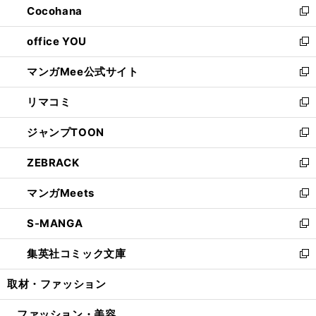
Cocohana
く
で
ド
い
新
開
ウ
ウ
し
office YOU
く
で
ィ
い
新
開
ン
ウ
し
マンガMee公式サイト
く
ド
ィ
い
新
ウ
ン
ウ
し
リマコミ
で
ド
ィ
い
新
開
ウ
ン
ウ
し
ジャンプTOON
く
で
ド
ィ
い
新
開
ウ
ン
ウ
し
ZEBRACK
く
で
ド
ィ
い
新
開
ウ
ン
ウ
し
マンガMeets
く
で
ド
ィ
い
新
開
ウ
ン
ウ
し
S-MANGA
く
で
ド
ィ
い
新
開
ウ
ン
ウ
し
集英社コミック文庫
く
で
ド
ィ
い
新
開
ウ
ン
ウ
し
取材・ファッション
く
で
ド
ィ
い
開
ウ
ン
ウ
ファッション・美容
く
で
ド
ィ