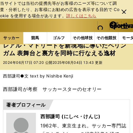
当サイトでは当社の提携先等がお客様のニーズ等について調
査・分析したり、お客様にお勧めの広告を表⽰する⽬的で Co
閉じ
okie を使⽤する場合があります。
詳しくはこちら
る
マイペ
web Sportiva (webスポルティーバ)
検索
メニュ
we
ー
サッカーの記事一覧
海外サッカー
海外サッカー
b
ジ
サッカー
競馬
ゴルフ
その他球技
その他競技
モー
ス
レアル・マドリードを新境地に導いたベリン
ポ
ガム 表舞台と裏方を同時に行なえる逸材
ル
テ
2024年06月17日 07:20 公開
2025年08月04日 13:43 更新
ィ
ー
西部謙司●文 text by Nishibe Kenji
バ
西部謙司が考察 サッカースターのセオリー
著者プロフィール
西部謙司 (にしべ・けんじ)
1962年、東京生まれ。サッカー専門誌