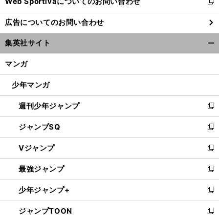
Web Sportivaについてのお問い合わせ
く
新
し
広告についてのお問い合わせ
い
ウ
集英社サイト
、
.
ィ
槙
開
はスペインが快挙達成
はポルトガルが番狂わせ
野智章が欧州でプレーしてみたら驚いたこと
海外組が見えないところで戦っている文化ギャップとは
ン
く/
マンガ
ド
閉
ウ
じ
少年マンガ
で
る
開
週刊少年ジャンプ
く
新
し
ジャンプSQ
い
新
ウ
し
Vジャンプ
ィ
い
新
ン
ウ
し
最強ジャンプ
ド
ィ
い
新
ウ
ン
ウ
し
少年ジャンプ+
で
ド
ィ
い
新
開
ウ
ン
ウ
し
ジャンプTOON
く
で
ド
ィ
い
新