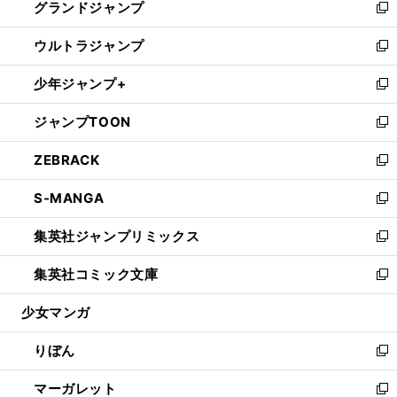
グランドジャンプ
で
ド
ィ
い
新
開
ウ
ン
ウ
し
ウルトラジャンプ
く
で
ド
ィ
い
新
開
ウ
ン
ウ
し
少年ジャンプ+
く
で
ド
ィ
い
新
開
ウ
ン
ウ
し
ジャンプTOON
く
で
ド
ィ
い
新
開
ウ
ン
ウ
し
ZEBRACK
く
で
ド
ィ
い
新
開
ウ
ン
ウ
し
S-MANGA
く
で
ド
ィ
い
新
開
ウ
ン
ウ
し
集英社ジャンプリミックス
く
で
ド
ィ
い
新
開
ウ
ン
ウ
し
集英社コミック文庫
く
で
ド
ィ
い
新
開
ウ
ン
ウ
し
少女マンガ
く
で
ド
ィ
い
開
ウ
ン
ウ
りぼん
く
で
ド
ィ
新
開
ウ
ン
し
マーガレット
く
で
ド
い
新