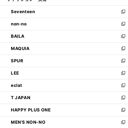
開
ウ
ン
Seventeen
く
で
ド
新
開
ウ
し
non-no
く
で
い
新
開
ウ
し
BAILA
く
ィ
い
新
ン
ウ
し
MAQUIA
ド
ィ
い
新
ウ
ン
ウ
し
SPUR
で
ド
ィ
い
新
開
ウ
ン
ウ
し
LEE
く
で
ド
ィ
い
新
開
ウ
ン
ウ
し
eclat
く
で
ド
ィ
い
新
開
ウ
ン
ウ
し
T JAPAN
く
で
ド
ィ
い
新
開
ウ
ン
ウ
し
HAPPY PLUS ONE
く
で
ド
ィ
い
新
開
ウ
ン
ウ
し
MEN'S NON-NO
く
で
ド
ィ
い
新