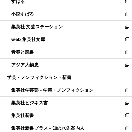
すばる
く
で
ド
新
開
ウ
し
小説すばる
く
で
い
新
開
ウ
し
集英社 文芸ステーション
く
ィ
い
新
ン
ウ
し
web 集英社文庫
ド
ィ
い
新
ウ
ン
ウ
し
青春と読書
で
ド
ィ
い
新
開
ウ
ン
ウ
し
アジア人物史
く
で
ド
ィ
い
新
開
ウ
ン
ウ
し
学芸・ノンフィクション・新書
く
で
ド
ィ
い
開
ウ
ン
ウ
集英社学芸部 - 学芸・ノンフィクション
く
で
ド
ィ
新
開
ウ
ン
し
集英社ビジネス書
く
で
ド
い
新
開
ウ
ウ
し
集英社新書
く
で
ィ
い
新
開
ン
ウ
し
集英社新書プラス - 知の水先案内人
く
ド
ィ
い
新