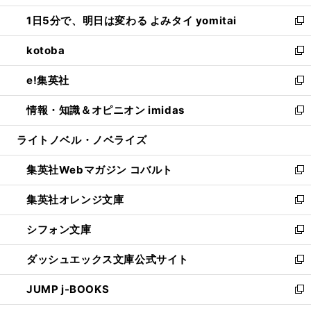
ウ
ン
ウ
し
1日5分で、明日は変わる よみタイ yomitai
で
ド
ィ
い
新
開
ウ
ン
ウ
し
kotoba
く
で
ド
ィ
い
新
開
ウ
ン
ウ
し
e!集英社
く
で
ド
ィ
い
新
開
ウ
ン
ウ
し
情報・知識＆オピニオン imidas
く
で
ド
ィ
い
新
開
ウ
ン
ウ
し
ライトノベル・ノベライズ
く
で
ド
ィ
い
開
ウ
ン
ウ
集英社Webマガジン コバルト
く
で
ド
ィ
新
開
ウ
ン
し
集英社オレンジ文庫
く
で
ド
い
新
開
ウ
ウ
し
シフォン文庫
く
で
ィ
い
新
開
ン
ウ
し
ダッシュエックス文庫公式サイト
く
ド
ィ
い
新
ウ
ン
ウ
し
JUMP j-BOOKS
で
ド
ィ
い
新
開
ウ
ン
ウ
し