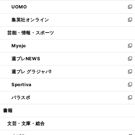
開
ウ
ン
ウ
し
UOMO
く
で
ド
ィ
い
新
開
ウ
ン
ウ
し
集英社オンライン
く
で
ド
ィ
い
新
開
ウ
ン
ウ
し
芸能・情報・スポーツ
く
で
ド
ィ
い
開
ウ
ン
ウ
Myojo
く
で
ド
ィ
新
開
ウ
ン
し
週プレNEWS
く
で
ド
い
新
開
ウ
ウ
し
週プレ グラジャパ!
く
で
ィ
い
新
開
ン
ウ
し
Sportiva
く
ド
ィ
い
新
ウ
ン
ウ
し
パラスポ
で
ド
ィ
い
新
開
ウ
ン
ウ
し
書籍
く
で
ド
ィ
い
開
ウ
ン
ウ
文芸・文庫・総合
く
で
ド
ィ
開
ウ
ン