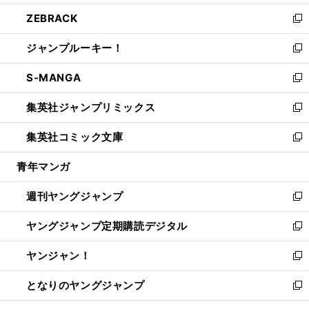
開
ウ
ン
ウ
し
ZEBRACK
く
で
ド
ィ
い
新
開
ウ
ン
ウ
し
ジャンプルーキー！
く
で
ド
ィ
い
新
開
ウ
ン
ウ
し
S-MANGA
く
で
ド
ィ
い
新
開
ウ
ン
ウ
し
集英社ジャンプリミックス
く
で
ド
ィ
い
新
開
ウ
ン
ウ
し
集英社コミック文庫
く
で
ド
ィ
い
新
開
ウ
ン
ウ
し
青年マンガ
く
で
ド
ィ
い
開
ウ
ン
ウ
週刊ヤングジャンプ
く
で
ド
ィ
新
開
ウ
ン
し
ヤングジャンプ定期購読デジタル
く
で
ド
い
新
開
ウ
ウ
し
ヤンジャン！
く
で
ィ
い
新
開
ン
ウ
し
となりのヤングジャンプ
く
ド
ィ
い
新
ウ
ン
ウ
し