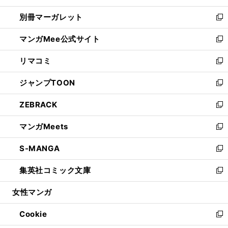
開
ウ
ウ
し
別冊マーガレット
く
で
ィ
い
新
開
ン
ウ
し
マンガMee公式サイト
く
ド
ィ
い
新
ウ
ン
ウ
し
リマコミ
で
ド
ィ
い
新
開
ウ
ン
ウ
し
ジャンプTOON
く
で
ド
ィ
い
新
開
ウ
ン
ウ
し
ZEBRACK
く
で
ド
ィ
い
新
開
ウ
ン
ウ
し
マンガMeets
く
で
ド
ィ
い
新
開
ウ
ン
ウ
し
S-MANGA
く
で
ド
ィ
い
新
開
ウ
ン
ウ
し
集英社コミック文庫
く
で
ド
ィ
い
新
開
ウ
ン
ウ
し
女性マンガ
く
で
ド
ィ
い
開
ウ
ン
ウ
Cookie
く
で
ド
ィ
新
開
ウ
ン
し