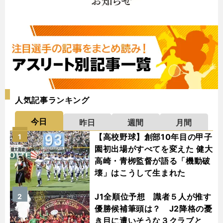
人気記事ランキング
今日
昨日
週間
月間
【高校野球】創部10年目の甲子
1
園初出場がすべてを変えた 健大
高崎・青栁監督が語る「機動破
壊」はこうして生まれた
J1全順位予想 識者５人が推す
2
優勝候補筆頭は？ J2降格の憂
き目に遭いそうな３クラブと