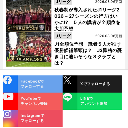
Jリーグ
2026.08.06更新
秋春制が導入されたJ1リーグ2
026－27シーズンの行方はい
かに!? ５人の識者が全順位を
大胆予想
Jリーグ
2026.08.06更新
J1全順位予想 識者５人が推す
優勝候補筆頭は？ J2降格の憂
き目に遭いそうな３クラブと
は？
cebo
X
Facebookで
Xでフォローする
ok
フォローする
uTube
LINE
YouTubeで
LINEで
チャンネル登録
アカウント追加
stagra
Instagramで
m
フォローする