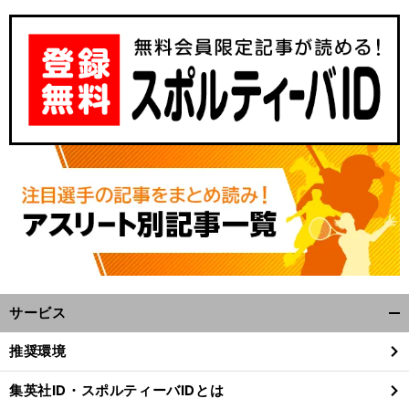
サービス
開
く/
推奨環境
閉
じ
集英社ID・スポルティーバIDとは
る