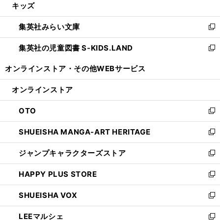
キッズ
く
で
ド
ィ
い
開
ウ
ン
ウ
集英社みらい文庫
く
で
ド
ィ
新
開
ウ
ン
し
集英社の児童図書 S-KIDS.LAND
く
で
ド
い
新
開
ウ
ウ
し
オンラインストア・
その他WEBサービス
く
で
ィ
い
開
ン
ウ
オンラインストア
く
ド
ィ
ウ
ン
OTO
で
ド
新
開
ウ
し
SHUEISHA MANGA-ART HERITAGE
く
で
い
新
開
ウ
し
ジャンプキャラクターズストア
く
ィ
い
新
ン
ウ
し
HAPPY PLUS STORE
ド
ィ
い
新
ウ
ン
ウ
し
SHUEISHA VOX
で
ド
ィ
い
新
開
ウ
ン
ウ
し
LEEマルシェ
く
で
ド
ィ
い
新