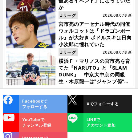
値あるイベント」になっていた
か
Jリーグ
2026.08.07更新
宮市亮のアーセナル時代の同僚
ウォルコットは『ドラゴンボー
ル』が大好き ポドルスキは日向
小次郎に憧れていた
Jリーグ
2026.08.07更新
横浜Ｆ・マリノスの宮市亮を育
てた『NARUTO』と『SLAM
DUNK』 中京大中京の同級
生・木原龍一は"ジャンプ係"だ
った
cebo
X
Facebookで
Xでフォローする
ok
フォローする
uTube
LINE
YouTubeで
LINEで
チャンネル登録
アカウント追加
stagra