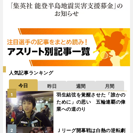
人気記事ランキング
今日
昨日
週間
月間
羽生結弦を覚醒させた「誰かの
1
ために」の思い 五輪連覇の偉
業への道のり
Ｊリーグ開幕戦は白熱の逆転劇
2