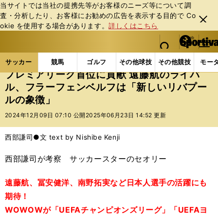
当サイトでは当社の提携先等がお客様のニーズ等について調
査・分析したり、お客様にお勧めの広告を表⽰する⽬的で Co
閉じ
okie を使⽤する場合があります。
詳しくはこちら
る
マイペ
web Sportiva (webスポルティーバ)
検索
メニュ
we
ー
サッカーの記事一覧
海外サッカー
海外サッカー
b
ジ
サッカー
競馬
ゴルフ
その他球技
その他競技
モー
ス
プレミアリーグ首位に貢献 遠藤航のライバ
ポ
ル、フラーフェンベルフは「新しいリバプー
ル
ルの象徴」
テ
ィ
2024年12月09日 07:10 公開
2025年06月23日 14:52 更新
ー
バ
西部謙司●文 text by Nishibe Kenji
西部謙司が考察 サッカースターのセオリー
遠藤航、冨安健洋、南野拓実など日本人選手の活躍にも
期待！
WOWOWが「UEFAチャンピオンズリーグ」「UEFAヨ