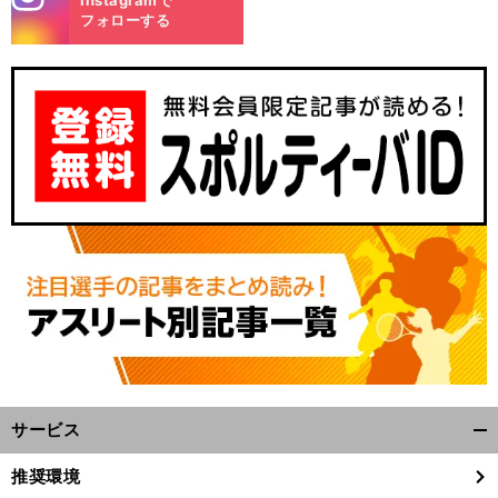
Instagramで
m
フォローする
サービス
開
く/
推奨環境
閉