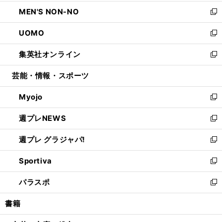
開
ウ
ン
ウ
し
MEN'S NON-NO
く
で
ド
ィ
い
新
開
ウ
ン
ウ
し
UOMO
く
で
ド
ィ
い
新
開
ウ
ン
ウ
し
集英社オンライン
く
で
ド
ィ
い
新
開
ウ
ン
ウ
し
芸能・情報・スポーツ
く
で
ド
ィ
い
開
ウ
ン
ウ
Myojo
く
で
ド
ィ
新
開
ウ
ン
し
週プレNEWS
く
で
ド
い
新
開
ウ
ウ
し
週プレ グラジャパ!
く
で
ィ
い
新
開
ン
ウ
し
Sportiva
く
ド
ィ
い
新
ウ
ン
ウ
し
パラスポ
で
ド
ィ
い
新
開
ウ
ン
ウ
し
書籍
く
で
ド
ィ
い
開
ウ
ン
ウ