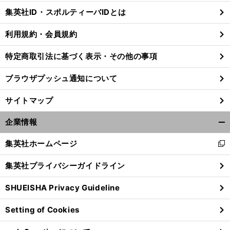
じ
集英社ID・スポルティーバIDとは
る
利用規約・会員規約
特定商取引法に基づく表示・その他の事項
ブラウザプッシュ通知について
サイトマップ
企業情報
開
く/
集英社ホームページ
新
閉
し
じ
集英社プライバシーガイドライン
い
る
・
？
久
ウ
保建英がレガネスの守備を翻弄して勝利に貢献も
４連勝ソシエダに不安要素
SHUEISHA Privacy Guideline
ィ
ン
Setting of Cookies
ド
ウ