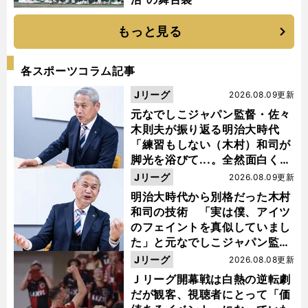
もっと見る
各スポーツコラム記事
Jリーグ
2026.08.09更新
元なでしこジャパン監督・佐々
木則夫が振り返る明治大時代
「練習もしない（木村）和司が
脚光を浴びて...。全然面白くな
い４年間でした」
Jリーグ
2026.08.09更新
明治大時代から別格だった木村
和司の技術 「実は僕、アイツ
のフェイントを真似していまし
た」と元なでしこジャパン監
督・佐々木則夫
Jリーグ
2026.08.08更新
Ｊリーグ開幕戦は白熱の逆転劇
だが観客、視聴者にとって「価