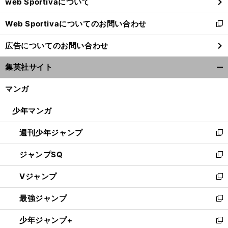
web Sportivaについて
で
開
Web Sportivaについてのお問い合わせ
く
新
し
広告についてのお問い合わせ
い
ウ
集英社サイト
ィ
開
ン
く/
マンガ
ド
閉
ウ
じ
少年マンガ
で
る
開
週刊少年ジャンプ
く
新
し
ジャンプSQ
い
新
ウ
し
Vジャンプ
ィ
い
新
ン
ウ
し
最強ジャンプ
ド
ィ
い
新
ウ
ン
ウ
し
少年ジャンプ+
で
ド
ィ
い
新