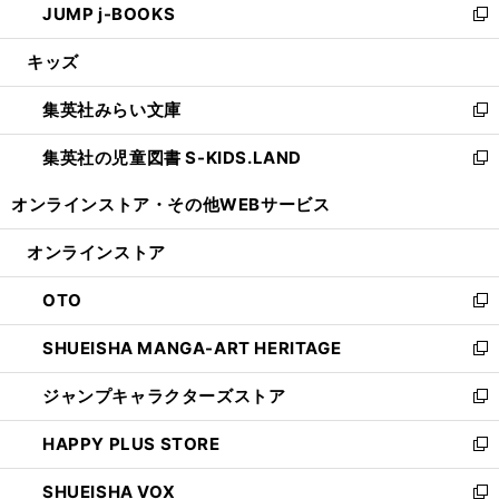
JUMP j-BOOKS
で
ド
ィ
い
新
開
ウ
ン
ウ
し
キッズ
く
で
ド
ィ
い
開
ウ
ン
ウ
集英社みらい文庫
く
で
ド
ィ
新
開
ウ
ン
し
集英社の児童図書 S-KIDS.LAND
く
で
ド
い
新
開
ウ
ウ
し
オンラインストア・
その他WEBサービス
く
で
ィ
い
開
ン
ウ
オンラインストア
く
ド
ィ
ウ
ン
OTO
で
ド
新
開
ウ
し
SHUEISHA MANGA-ART HERITAGE
く
で
い
新
開
ウ
し
ジャンプキャラクターズストア
く
ィ
い
新
ン
ウ
し
HAPPY PLUS STORE
ド
ィ
い
新
ウ
ン
ウ
し
SHUEISHA VOX
で
ド
ィ
い
新