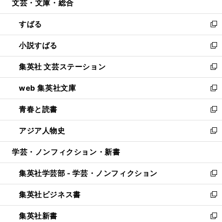
文芸・文庫・総合
く
で
ド
ィ
開
ウ
ン
すばる
く
で
ド
新
開
ウ
し
小説すばる
く
で
い
新
開
ウ
し
集英社 文芸ステーション
く
ィ
い
新
ン
ウ
し
web 集英社文庫
ド
ィ
い
新
ウ
ン
ウ
し
青春と読書
で
ド
ィ
い
新
開
ウ
ン
ウ
し
アジア人物史
く
で
ド
ィ
い
新
開
ウ
ン
ウ
し
学芸・ノンフィクション・新書
く
で
ド
ィ
い
開
ウ
ン
ウ
集英社学芸部 - 学芸・ノンフィクション
く
で
ド
ィ
新
開
ウ
ン
し
集英社ビジネス書
く
で
ド
い
新
開
ウ
ウ
し
集英社新書
く
で
ィ
い
新