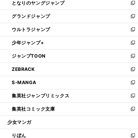
となりのヤングジャンプ
く
ド
ィ
い
新
ウ
ン
ウ
し
グランドジャンプ
で
ド
ィ
い
新
開
ウ
ン
ウ
し
ウルトラジャンプ
く
で
ド
ィ
い
新
開
ウ
ン
ウ
し
少年ジャンプ+
く
で
ド
ィ
い
新
開
ウ
ン
ウ
し
ジャンプTOON
く
で
ド
ィ
い
新
開
ウ
ン
ウ
し
ZEBRACK
く
で
ド
ィ
い
新
開
ウ
ン
ウ
し
S-MANGA
く
で
ド
ィ
い
新
開
ウ
ン
ウ
し
集英社ジャンプリミックス
く
で
ド
ィ
い
新
開
ウ
ン
ウ
し
集英社コミック文庫
く
で
ド
ィ
い
新
開
ウ
ン
ウ
し
少女マンガ
く
で
ド
ィ
い
開
ウ
ン
ウ
りぼん
く
で
ド
ィ
新