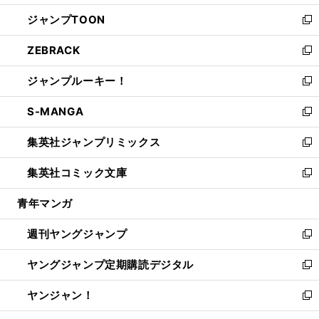
開
ウ
ン
ウ
し
ジャンプTOON
く
で
ド
ィ
い
新
開
ウ
ン
ウ
し
ZEBRACK
く
で
ド
ィ
い
新
開
ウ
ン
ウ
し
ジャンプルーキー！
く
で
ド
ィ
い
新
開
ウ
ン
ウ
し
S-MANGA
く
で
ド
ィ
い
新
開
ウ
ン
ウ
し
集英社ジャンプリミックス
く
で
ド
ィ
い
新
開
ウ
ン
ウ
し
集英社コミック文庫
く
で
ド
ィ
い
新
開
ウ
ン
ウ
し
青年マンガ
く
で
ド
ィ
い
開
ウ
ン
ウ
週刊ヤングジャンプ
く
で
ド
ィ
新
開
ウ
ン
し
ヤングジャンプ定期購読デジタル
く
で
ド
い
新
開
ウ
ウ
し
ヤンジャン！
く
で
ィ
い
新
開
ン
ウ
し