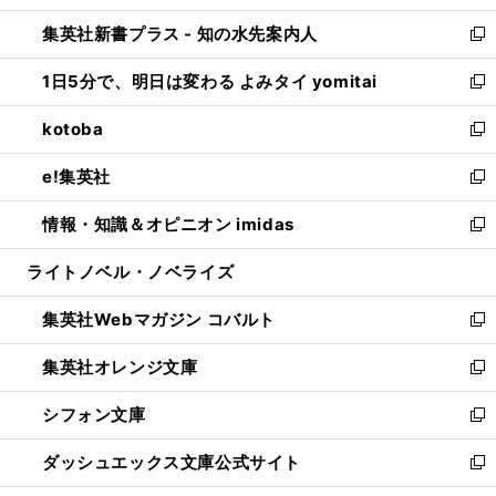
開
ン
ウ
し
集英社新書プラス - 知の水先案内人
く
ド
ィ
い
新
ウ
ン
ウ
し
1日5分で、明日は変わる よみタイ yomitai
で
ド
ィ
い
新
開
ウ
ン
ウ
し
kotoba
く
で
ド
ィ
い
新
開
ウ
ン
ウ
し
e!集英社
く
で
ド
ィ
い
新
開
ウ
ン
ウ
し
情報・知識＆オピニオン imidas
く
で
ド
ィ
い
新
開
ウ
ン
ウ
し
ライトノベル・ノベライズ
く
で
ド
ィ
い
開
ウ
ン
ウ
集英社Webマガジン コバルト
く
で
ド
ィ
新
開
ウ
ン
し
集英社オレンジ文庫
く
で
ド
い
新
開
ウ
ウ
し
シフォン文庫
く
で
ィ
い
新
開
ン
ウ
し
ダッシュエックス文庫公式サイト
く
ド
ィ
い
新
ウ
ン
ウ
し