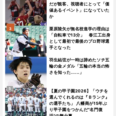
だが観客、視聴者にとって「価
値あるイベント」になっていた
か
栗原陵矢が無名校進学の理由は
3
「自転車で13分」 春江工出身
として最初で最後のプロ野球選
手となった
4
羽生結弦が一時は諦めたソチ五
輪の金メダル「五輪の本当の怖
さを知った......」
5
【夏の甲子園2026】「ウチを
選んでくれるのは『Ｂランク』
の選手たち」 八幡商が15年ぶ
り甲子園をつかんだ"名門復
活"の舞台裏