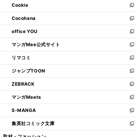
Cookie
く
で
ド
ィ
新
開
ウ
ン
し
Cocohana
く
で
ド
い
新
開
ウ
ウ
し
office YOU
く
で
ィ
い
新
開
ン
ウ
し
マンガMee公式サイト
く
ド
ィ
い
新
ウ
ン
ウ
し
リマコミ
で
ド
ィ
い
新
開
ウ
ン
ウ
し
ジャンプTOON
く
で
ド
ィ
い
新
開
ウ
ン
ウ
し
ZEBRACK
く
で
ド
ィ
い
新
開
ウ
ン
ウ
し
マンガMeets
く
で
ド
ィ
い
新
開
ウ
ン
ウ
し
S-MANGA
く
で
ド
ィ
い
新
開
ウ
ン
ウ
し
集英社コミック文庫
く
で
ド
ィ
い
新
開
ウ
ン
ウ
し
取材・ファッション
く
で
ド