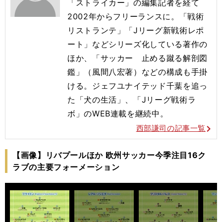
「ストライカー」の編集記者を経て
2002年からフリーランスに。「戦術
リストランテ」「Jリーグ新戦術レポ
ート」などシリーズ化している著作の
ほか、「サッカー 止める蹴る解剖図
鑑」（風間八宏著）などの構成も手掛
ける。ジェフユナイテッド千葉を追っ
た「犬の生活」、「Jリーグ戦術ラ
ボ」のWEB連載を継続中。
西部謙司の記事一覧
【画像】リバプールほか 欧州サッカー今季注目16ク
ラブの主要フォーメーション