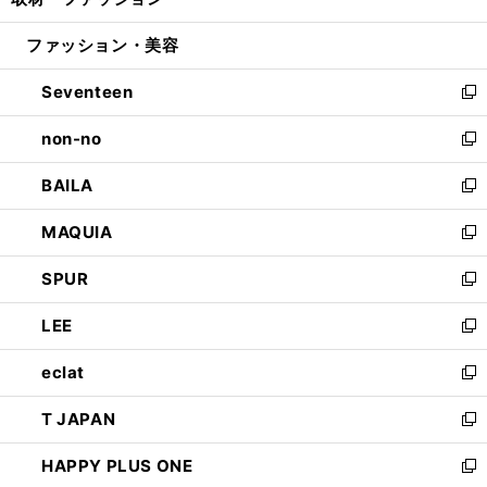
ィ
い
開
ウ
ン
ウ
ファッション・美容
く
で
ド
ィ
開
ウ
ン
Seventeen
く
で
ド
新
開
ウ
し
non-no
く
で
い
新
開
ウ
し
BAILA
く
ィ
い
新
ン
ウ
し
MAQUIA
ド
ィ
い
新
ウ
ン
ウ
し
SPUR
で
ド
ィ
い
新
開
ウ
ン
ウ
し
LEE
く
で
ド
ィ
い
新
開
ウ
ン
ウ
し
eclat
く
で
ド
ィ
い
新
開
ウ
ン
ウ
し
T JAPAN
く
で
ド
ィ
い
新
開
ウ
ン
ウ
し
HAPPY PLUS ONE
く
で
ド
ィ
い
新