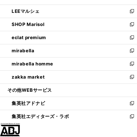
開
ウ
ン
ウ
し
LEEマルシェ
く
で
ド
ィ
い
新
開
ウ
ン
ウ
し
SHOP Marisol
く
で
ド
ィ
い
新
開
ウ
ン
ウ
し
eclat premium
く
で
ド
ィ
い
新
開
ウ
ン
ウ
し
mirabella
く
で
ド
ィ
い
新
開
ウ
ン
ウ
し
mirabella homme
く
で
ド
ィ
い
新
開
ウ
ン
ウ
し
zakka market
く
で
ド
ィ
い
新
開
ウ
ン
ウ
し
その他WEBサービス
く
で
ド
ィ
い
開
ウ
ン
ウ
集英社アドナビ
く
で
ド
ィ
新
開
ウ
ン
し
集英社エディターズ・ラボ
く
で
ド
い
新
開
ウ
ウ
し
く
で
ィ
い
開
ン
ウ