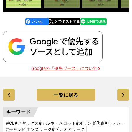
いいね
Xでポストする
LINEで送る
line
faceboo
x
k
Googleの「優先ソース」について
一覧に戻る
キーワード
#CL
#アヤックス
#アルネ・スロット
#オランダ代表
#サッカー
#チャンピオンズリーグ
#プレミアリーグ