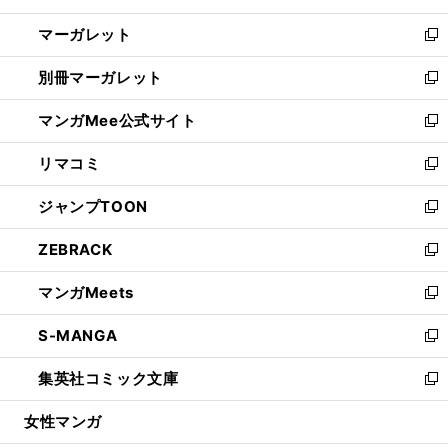
開
ウ
ン
し
マーガレット
く
で
ド
い
新
開
ウ
ウ
し
別冊マーガレット
く
で
ィ
い
新
開
ン
ウ
し
マンガMee公式サイト
く
ド
ィ
い
新
ウ
ン
ウ
し
リマコミ
で
ド
ィ
い
新
開
ウ
ン
ウ
し
ジャンプTOON
く
で
ド
ィ
い
新
開
ウ
ン
ウ
し
ZEBRACK
く
で
ド
ィ
い
新
開
ウ
ン
ウ
し
マンガMeets
く
で
ド
ィ
い
新
開
ウ
ン
ウ
し
S-MANGA
く
で
ド
ィ
い
新
開
ウ
ン
ウ
し
集英社コミック文庫
く
で
ド
ィ
い
新
開
ウ
ン
ウ
し
女性マンガ
く
で
ド
ィ
い
開
ウ
ン
ウ