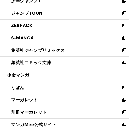
少年ジャンプ+
く
で
ド
ィ
い
新
開
ウ
ン
ウ
し
ジャンプTOON
く
で
ド
ィ
い
新
開
ウ
ン
ウ
し
ZEBRACK
く
で
ド
ィ
い
新
開
ウ
ン
ウ
し
S-MANGA
く
で
ド
ィ
い
新
開
ウ
ン
ウ
し
集英社ジャンプリミックス
く
で
ド
ィ
い
新
開
ウ
ン
ウ
し
集英社コミック文庫
く
で
ド
ィ
い
新
開
ウ
ン
ウ
し
少女マンガ
く
で
ド
ィ
い
開
ウ
ン
ウ
りぼん
く
で
ド
ィ
新
開
ウ
ン
し
マーガレット
く
で
ド
い
新
開
ウ
ウ
し
別冊マーガレット
く
で
ィ
い
新
開
ン
ウ
し
マンガMee公式サイト
く
ド
ィ
い
新