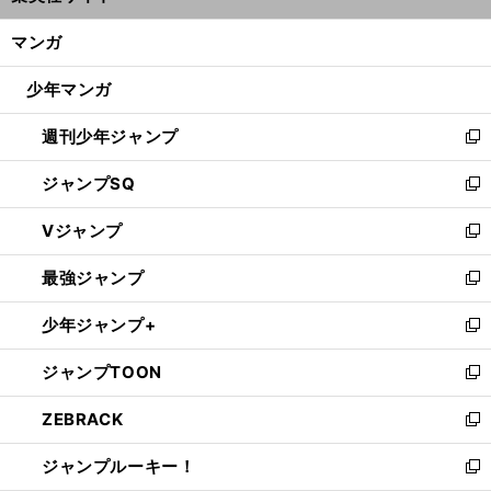
開
ン
く/
マンガ
ド
閉
ウ
じ
少年マンガ
で
る
開
週刊少年ジャンプ
く
新
し
ジャンプSQ
い
新
ウ
し
Vジャンプ
ィ
い
新
ン
ウ
し
最強ジャンプ
ド
ィ
い
新
ウ
ン
ウ
し
少年ジャンプ+
で
ド
ィ
い
新
開
ウ
ン
ウ
し
ジャンプTOON
く
で
ド
ィ
い
新
開
ウ
ン
ウ
し
ZEBRACK
く
で
ド
ィ
い
新
開
ウ
ン
ウ
し
ジャンプルーキー！
く
で
ド
ィ
い
新
開
ウ