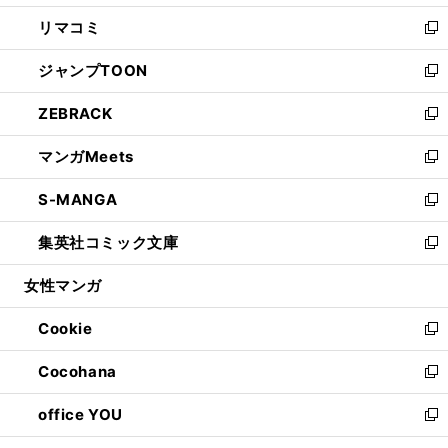
ウ
ン
ウ
し
リマコミ
で
ド
ィ
い
新
開
ウ
ン
ウ
し
ジャンプTOON
く
で
ド
ィ
い
新
開
ウ
ン
ウ
し
ZEBRACK
く
で
ド
ィ
い
新
開
ウ
ン
ウ
し
マンガMeets
く
で
ド
ィ
い
新
開
ウ
ン
ウ
し
S-MANGA
く
で
ド
ィ
い
新
開
ウ
ン
ウ
し
集英社コミック文庫
く
で
ド
ィ
い
新
開
ウ
ン
ウ
し
女性マンガ
く
で
ド
ィ
い
開
ウ
ン
ウ
Cookie
く
で
ド
ィ
新
開
ウ
ン
し
Cocohana
く
で
ド
い
新
開
ウ
ウ
し
office YOU
く
で
ィ
い
新
開
ン
ウ
し