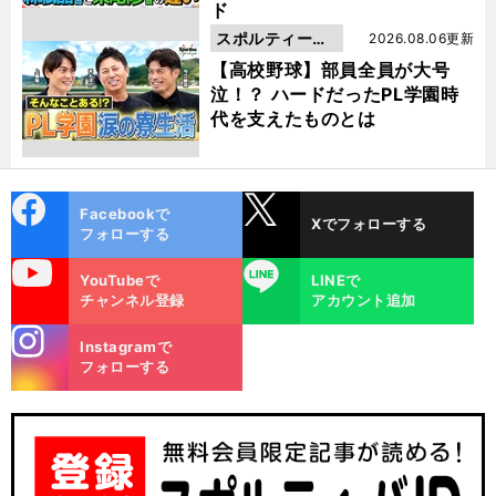
ド
スポルティーバ
2026.08.06更新
動画
【高校野球】部員全員が大号
泣！？ ハードだったPL学園時
代を支えたものとは
cebo
X
Facebookで
Xでフォローする
ok
フォローする
uTube
LINE
YouTubeで
LINEで
チャンネル登録
アカウント追加
stagra
Instagramで
m
フォローする