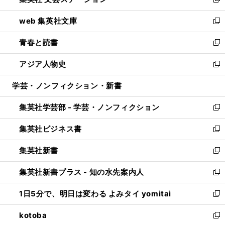
ィ
い
新
ン
ウ
し
web 集英社文庫
ド
ィ
い
新
ウ
ン
ウ
し
青春と読書
で
ド
ィ
い
新
開
ウ
ン
ウ
し
アジア人物史
く
で
ド
ィ
い
新
開
ウ
ン
ウ
し
学芸・ノンフィクション・新書
く
で
ド
ィ
い
開
ウ
ン
ウ
集英社学芸部 - 学芸・ノンフィクション
く
で
ド
ィ
新
開
ウ
ン
し
集英社ビジネス書
く
で
ド
い
新
開
ウ
ウ
し
集英社新書
く
で
ィ
い
新
開
ン
ウ
し
集英社新書プラス - 知の水先案内人
く
ド
ィ
い
新
ウ
ン
ウ
し
1日5分で、明日は変わる よみタイ yomitai
で
ド
ィ
い
新
開
ウ
ン
ウ
し
kotoba
く
で
ド
ィ
い
新