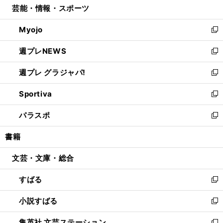
芸能・情報・スポーツ
く
で
ド
ィ
い
開
ウ
ン
ウ
Myojo
く
で
ド
ィ
新
開
ウ
ン
し
週プレNEWS
く
で
ド
い
新
開
ウ
ウ
し
週プレ グラジャパ!
く
で
ィ
い
新
開
ン
ウ
し
Sportiva
く
ド
ィ
い
新
ウ
ン
ウ
し
パラスポ
で
ド
ィ
い
新
開
ウ
ン
ウ
し
書籍
く
で
ド
ィ
い
開
ウ
ン
ウ
文芸・文庫・総合
く
で
ド
ィ
開
ウ
ン
すばる
く
で
ド
新
開
ウ
し
小説すばる
く
で
い
新
開
ウ
し
集英社 文芸ステーション
く