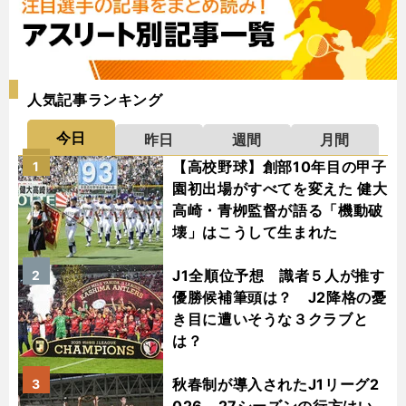
人気記事ランキング
今日
昨日
週間
月間
【高校野球】創部10年目の甲子
1
園初出場がすべてを変えた 健大
高崎・青栁監督が語る「機動破
壊」はこうして生まれた
J1全順位予想 識者５人が推す
2
優勝候補筆頭は？ J2降格の憂
き目に遭いそうな３クラブと
は？
秋春制が導入されたJ1リーグ2
3
026－27シーズンの行方はい