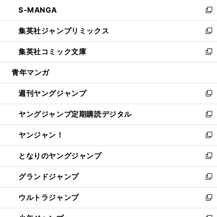
ン
ウ
し
S-MANGA
く
で
ド
ィ
い
新
開
ウ
ン
ウ
し
集英社ジャンプリミックス
く
で
ド
ィ
い
新
開
ウ
ン
ウ
し
集英社コミック文庫
く
で
ド
ィ
い
新
開
ウ
ン
ウ
し
青年マンガ
く
で
ド
ィ
い
開
ウ
ン
ウ
週刊ヤングジャンプ
く
で
ド
ィ
新
開
ウ
ン
し
ヤングジャンプ定期購読デジタル
く
で
ド
い
新
開
ウ
ウ
し
ヤンジャン！
く
で
ィ
い
新
開
ン
ウ
し
となりのヤングジャンプ
く
ド
ィ
い
新
ウ
ン
ウ
し
グランドジャンプ
で
ド
ィ
い
新
開
ウ
ン
ウ
し
ウルトラジャンプ
く
で
ド
ィ
い
新
開
ウ
ン
ウ
し