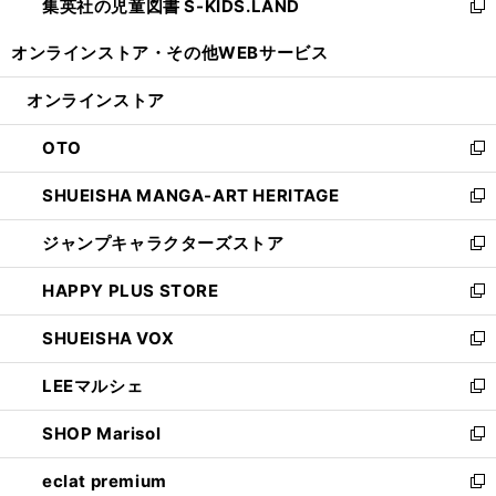
集英社の児童図書 S-KIDS.LAND
く
で
ド
い
新
開
ウ
ウ
し
オンラインストア・
その他WEBサービス
く
で
ィ
い
開
ン
ウ
オンラインストア
く
ド
ィ
ウ
ン
OTO
で
ド
新
開
ウ
し
SHUEISHA MANGA-ART HERITAGE
く
で
い
新
開
ウ
し
ジャンプキャラクターズストア
く
ィ
い
新
ン
ウ
し
HAPPY PLUS STORE
ド
ィ
い
新
ウ
ン
ウ
し
SHUEISHA VOX
で
ド
ィ
い
新
開
ウ
ン
ウ
し
LEEマルシェ
く
で
ド
ィ
い
新
開
ウ
ン
ウ
し
SHOP Marisol
く
で
ド
ィ
い
新
開
ウ
ン
ウ
し
eclat premium
く
で
ド
ィ
い
新