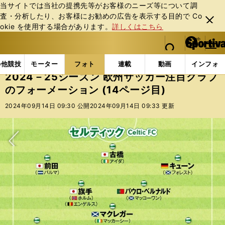
当サイトでは当社の提携先等がお客様のニーズ等について調
査・分析したり、お客様にお勧めの広告を表⽰する⽬的で Co
閉じ
okie を使⽤する場合があります。
詳しくはこちら
る
マイペ
web Sportiva (webスポルティーバ)
検索
メニュ
we
ー
フォトギャラリー
コラムフォト
2024－25シーズ
b
ジ
の他競技
モーター
フォト
連載
動画
インフォ
ス
2024－25シーズン 欧州サッカー注目クラブ
ポ
のフォーメーション (14ページ目)
ル
テ
2024年09月14日 09:30 公開
2024年09月14日 09:33 更新
ィ
ー
バ
次へ