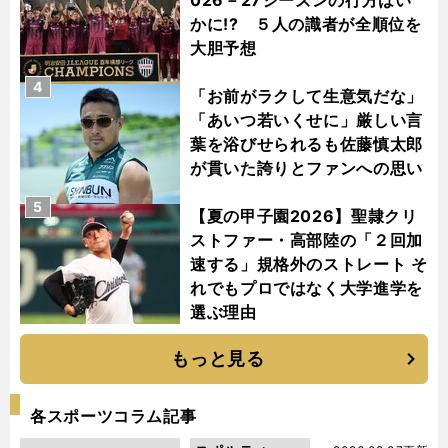
かに!? ５人の識者が全順位を
大胆予想
4
「お前がラクして生意気だな」
「あいつ若いくせに」厳しい言
葉を浴びせられるも佐藤慎太郎
が貫いた誇りとファンへの思い
5
【夏の甲子園2026】聖隷クリ
ストファー・高部陸の「２回加
速する」規格外のストレート そ
れでもプロではなく大学進学を
選ぶ理由
もっと見る
各スポーツコラム記事