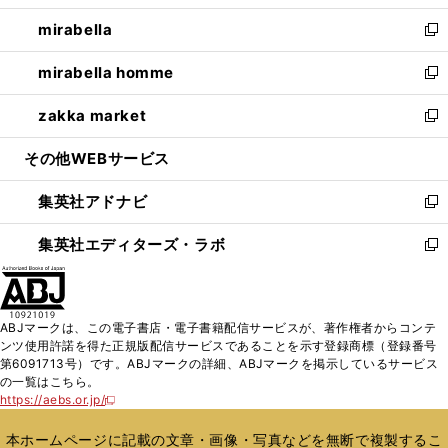
開
ウ
ン
ウ
し
mirabella
く
で
ド
ィ
い
新
開
ウ
ン
ウ
し
mirabella homme
く
で
ド
ィ
い
新
開
ウ
ン
ウ
し
zakka market
く
で
ド
ィ
い
新
開
ウ
ン
ウ
し
その他WEBサービス
く
で
ド
ィ
い
開
ウ
ン
ウ
集英社アドナビ
く
で
ド
ィ
新
開
ウ
ン
し
集英社エディターズ・ラボ
く
で
ド
い
新
開
ウ
ウ
し
く
で
ィ
い
開
ン
ウ
ABJマークは、この電子書店・電子書籍配信サービスが、著作権者からコンテ
く
ド
ィ
ンツ使用許諾を得た正規版配信サービスであることを示す登録商標（登録番号
ウ
ン
第6091713号）です。ABJマークの詳細、ABJマークを掲示しているサービス
で
ド
の一覧はこちら。
開
ウ
https://aebs.or.jp/
新
く
で
し
い
開
本ホームページに記載の文章・画像・写真などを無断で複製するこ