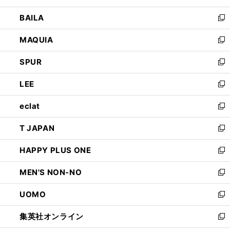
開
ウ
し
BAILA
く
ィ
い
新
ン
ウ
し
MAQUIA
ド
ィ
い
新
ウ
ン
ウ
し
SPUR
で
ド
ィ
い
新
開
ウ
ン
ウ
し
LEE
く
で
ド
ィ
い
新
開
ウ
ン
ウ
し
eclat
く
で
ド
ィ
い
新
開
ウ
ン
ウ
し
T JAPAN
く
で
ド
ィ
い
新
開
ウ
ン
ウ
し
HAPPY PLUS ONE
く
で
ド
ィ
い
新
開
ウ
ン
ウ
し
MEN'S NON-NO
く
で
ド
ィ
い
新
開
ウ
ン
ウ
し
UOMO
く
で
ド
ィ
い
新
開
ウ
ン
ウ
し
集英社オンライン
く
で
ド
ィ
い
新
開
ウ
ン
ウ
し