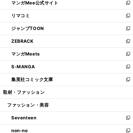
マンガMee公式サイト
く
ド
ィ
い
新
ウ
ン
ウ
し
リマコミ
で
ド
ィ
い
新
開
ウ
ン
ウ
し
ジャンプTOON
く
で
ド
ィ
い
新
開
ウ
ン
ウ
し
ZEBRACK
く
で
ド
ィ
い
新
開
ウ
ン
ウ
し
マンガMeets
く
で
ド
ィ
い
新
開
ウ
ン
ウ
し
S-MANGA
く
で
ド
ィ
い
新
開
ウ
ン
ウ
し
集英社コミック文庫
く
で
ド
ィ
い
新
開
ウ
ン
ウ
し
取材・ファッション
く
で
ド
ィ
い
開
ウ
ン
ウ
ファッション・美容
く
で
ド
ィ
開
ウ
ン
Seventeen
く
で
ド
新
開
ウ
し
non-no
く
で
い
新