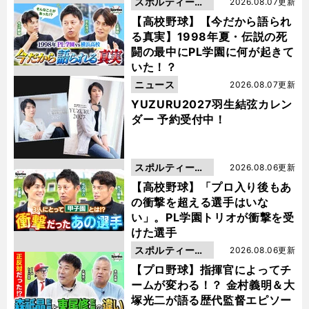
スポルティーバ
2026.08.07更新
動画
【高校野球】【今だから語られ
る真実】1998年夏・伝説の死
闘の最中にPL学園に何が起きて
いた！？
ニュース
2026.08.07更新
YUZURU2027羽生結弦カレン
ダー 予約受付中！
スポルティーバ
2026.08.06更新
動画
【高校野球】「プロ入り後もあ
の衝撃を超える選手はいな
い」。PL学園トリオが衝撃を受
けた選手
スポルティーバ
2026.08.06更新
動画
【プロ野球】指揮官によってチ
ームが変わる！？ 金村義明＆大
塚光二が語る歴代監督エピソー