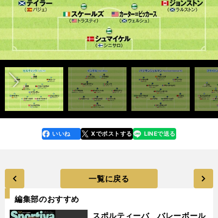
前へ
いいね
Xでポストする
LINEで送る
line
faceboo
x
k
一覧に戻る
編集部のおすすめ
スポルティーバ バレーボール