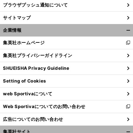
ブラウザプッシュ通知について
サイトマップ
企業情報
開
く/
集英社ホームページ
新
閉
し
じ
集英社プライバシーガイドライン
い
る
ウ
SHUEISHA Privacy Guideline
ィ
ン
Setting of Cookies
ド
ウ
web Sportivaについて
で
開
Web Sportivaについてのお問い合わせ
く
新
し
広告についてのお問い合わせ
い
ウ
集英社サイト
ィ