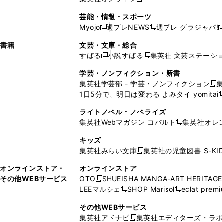
し
新
し
し
し
ン
ィ
ン
ン
開
で
開
で
い
し
い
い
い
ド
ン
ド
ド
芸能・情報・スポーツ
く
開
く
開
ウ
い
ウ
ウ
ウ
ウ
ド
ウ
ウ
Myojo
週プレNEWS
週プレ グラジャパ!
く
く
新
新
新
ィ
ウ
ィ
ィ
ィ
で
ウ
で
で
し
し
ン
ィ
ン
ン
ン
書籍
文芸・文庫・総合
開
で
開
開
い
い
ド
ン
ド
ド
ド
すばる
小説すばる
集英社 文芸ステーシ
く
開
く
く
新
新
ウ
ウ
ウ
ド
ウ
ウ
ウ
く
し
し
ィ
ィ
学芸・ノンフィクション・新書
で
ウ
で
で
で
い
い
ン
ン
集英社学芸部 - 学芸・ノンフィクション
開
で
開
開
開
新
ウ
ウ
ド
ド
1日5分で、明日は変わる よみタイ yomitai
く
開
く
く
く
し
新
ィ
ィ
ウ
ウ
く
い
ン
ン
ライトノベル・ノベライズ
で
で
ウ
ド
ド
集英社Webマガジン コバルト
集英社オレ
開
開
新
ィ
ウ
ウ
く
く
し
ン
キッズ
で
で
い
ド
集英社みらい文庫
集英社の児童図書 S-KID
開
開
新
ウ
ウ
く
く
し
ィ
オンラインストア・
オンラインストア
で
い
ン
その他WEBサービス
OTO
SHUEISHA MANGA-ART HERITAGE
開
新
ウ
ド
LEEマルシェ
SHOP Marisol
eclat prem
く
し
新
新
ィ
ウ
い
し
し
ン
その他WEBサービス
で
ウ
い
い
ド
集英社アドナビ
集英社エディターズ・ラ
開
新