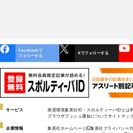
ebo
X
YouTube
Facebookで
Xでフォローする
ok
フォローする
サービス
推奨環境
集英社ID・スポルティーバIDとは
ブラウザプッシュ通知について
サイトマッ
企業情報
集英社ホームページ
集英社プライバシー
新