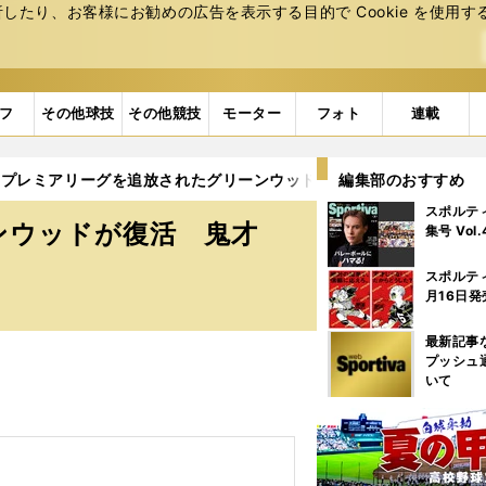
たり、お客様にお勧めの広告を表⽰する⽬的で Cookie を使⽤す
フ
その他球技
その他競技
モーター
フォト
連載
プレミアリーグを追放されたグリーンウッドが復活 鬼才デ・ゼル
編集部のおすすめ
スポルテ
ンウッドが復活 鬼才
集号 Vol
スポルテ
月16日発
最新記事
プッシュ
いて