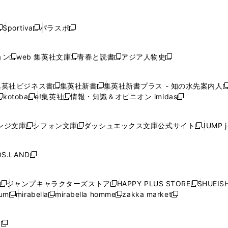
し
し
し
し
し
ン
ン
ン
ン
開
開
開
開
開
い
い
い
い
い
ド
ド
ド
ド
く
く
く
く
く
ウ
ウ
ウ
ウ
ウ
ウ
ウ
ウ
ウ
Sportiva
パラスポ
新
新
ィ
ィ
ィ
ィ
ィ
で
で
で
で
し
し
し
ン
ン
ン
ン
ン
開
開
開
開
い
い
い
ド
ド
ド
ド
ド
ョン
web 集英社文庫
青春と読書
アジア人物史
く
く
く
く
新
新
新
新
ウ
ウ
ウ
ウ
ウ
ウ
ウ
ウ
し
し
し
し
ィ
ィ
ィ
で
で
で
で
で
い
い
い
い
ン
ン
ン
集英社ビジネス書
集英社新書
集英社新書プラス - 知の水先案内人
開
開
開
開
開
新
新
新
ウ
ウ
ウ
ウ
ド
ド
ド
kotoba
e!集英社
情報・知識＆オピニオン imidas
く
く
く
く
く
新
し
新
し
新
ィ
ィ
ィ
ィ
ウ
ウ
ウ
し
し
い
し
い
し
ン
ン
ン
ン
で
で
で
い
い
ウ
い
ウ
い
ド
ド
ド
ド
ンジ文庫
シフォン文庫
ダッシュエックス文庫公式サイト
JUMP 
開
開
開
新
新
新
ウ
ウ
ィ
ウ
ィ
ウ
ウ
ウ
ウ
ウ
く
く
く
し
し
し
ィ
ィ
ン
ィ
ン
ィ
で
で
で
で
い
い
い
ン
ン
ド
ン
ド
ン
S.LAND
開
開
開
開
新
ウ
ウ
ウ
ド
ド
ウ
ド
ウ
ド
く
く
く
く
し
ィ
ィ
ィ
ウ
ウ
で
ウ
で
ウ
い
ン
ン
ン
ジャンプキャラクターズストア
HAPPY PLUS STORE
SHUEIS
で
で
開
で
開
で
新
新
新
ウ
ド
ド
ド
ium
mirabella
mirabella homme
zakka market
開
開
く
開
く
開
し
新
新
新
し
新
し
ィ
ウ
ウ
ウ
く
く
く
く
い
し
し
い
し
し
い
ン
で
で
で
ウ
い
い
ウ
い
い
ウ
ド
ボ
開
開
開
新