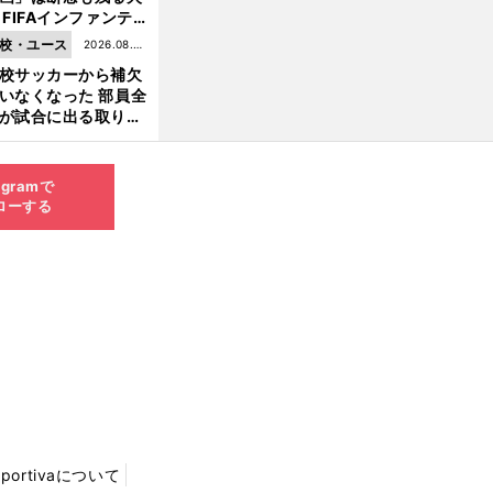
 FIFAインファンテ
ーノ会長体制に何が
校・ユース
2026.08.05
きているのか
校サッカーから補欠
更新
いなくなった 部員全
が試合に出る取り組
が進んでいる
agramで
ローする
Sportivaについて