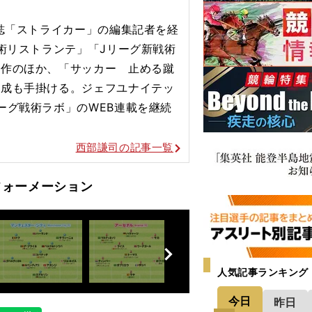
門誌「ストライカー」の編集記者を経
戦術リストランテ」「Jリーグ新戦術
著作のほか、「サッカー 止める蹴
構成も手掛ける。ジェフユナイテッ
ーグ戦術ラボ」のWEB連載を継続
西部謙司の記事一覧
フォーメーション
前
へ
人気記事ランキング
今日
昨日