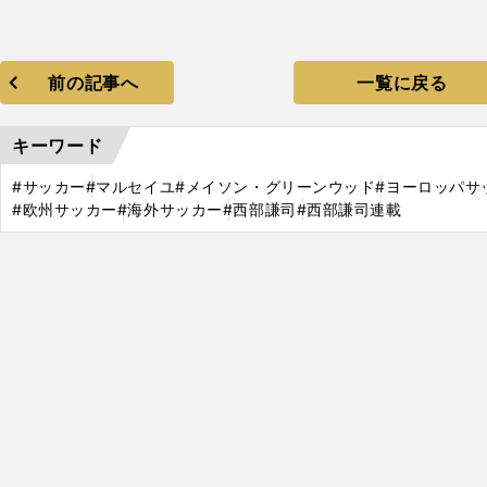
前の記事へ
一覧に戻る
キーワード
#サッカー
#マルセイユ
#メイソン・グリーンウッド
#ヨーロッパサ
#欧州サッカー
#海外サッカー
#西部謙司
#西部謙司連載
、
・