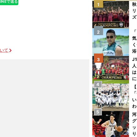
LINEで送る
秋
1
リ
ズ
を
「
2
気
く
ついて
浴
太
J
3
ァ
人
は
に
4
と
【
「
い
わ
5
だ
河
グ
ッ
り