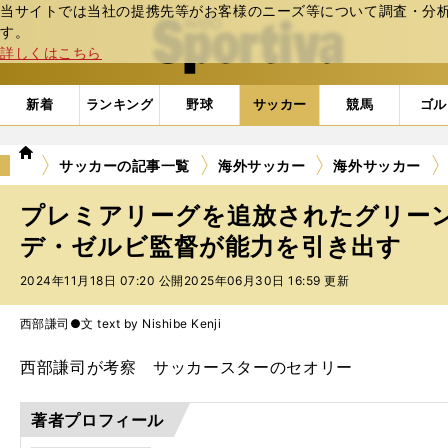
当サイトでは当社の提携先等がお客様のニーズ等について調査・分析し
web Sportiva (webスポルティーバ)
す。
詳しくはこちら
新着
ランキング
野球
サッカー
競馬
ゴル
we
サッカーの記事一覧
海外サッカー
海外サッカー
b
ス
プレミアリーグを追放されたグリー
ポ
ル
デ・ゼルビ監督が能力を引き出す
テ
2024年11月18日 07:20 公開
2025年06月30日 16:59 更新
ィ
ー
バ
西部謙司●文 text by Nishibe Kenji
西部謙司が考察 サッカースターのセオリー
著者プロフィール