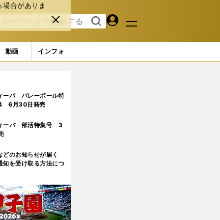
る場合がありま
マイペ
閉じ
検索
メニュ
ー
る
す
ジ
る
動画
インフォ
ビ監督が能力を引き出す
ィーバ バレーボール特
.4 6月30日発売
ィーバ 部活特集号 3
売
などのお知らせが届く
通知を受け取る方法につ