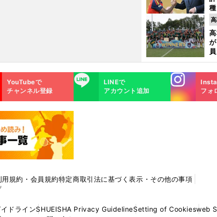
種
ィ
高
起
高
が
員
み
Instagra
LINE
YouTubeで
LINEで
Inst
m
チャンネル登録
アカウント追加
フォ
利用規約・会員規約
特定商取引法に基づく表示・その他の事項
プ
ガイドライン
SHUEISHA Privacy Guideline
Setting of Cookies
web 