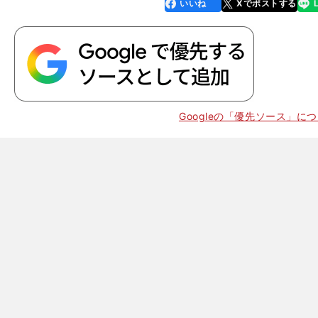
いいね
Xでポストする
line
faceboo
x
k
Googleの「優先ソース」に