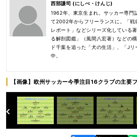
西部謙司 (にしべ・けんじ)
1962年、東京生まれ。サッカー専
て2002年からフリーランスに。「
レポート」などシリーズ化している
る解剖図鑑」（風間八宏著）などの
ド千葉を追った「犬の生活」、「Jリ
中。
【画像】欧州サッカー今季注目16クラブの主要
へ
次