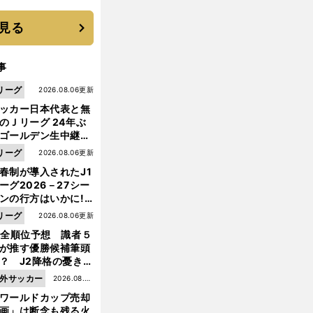
に３年目のNBA挑戦
続く
見る
事
リーグ
2026.08.06更新
ッカー日本代表と無
のＪリーグ 24年ぶ
ゴールデン生中継の
幕戦でヘタな試合は
リーグ
2026.08.06更新
せられない
春制が導入されたJ1
ーグ2026－27シー
ンの行方はいかに!?
５人の識者が全順位
久
？
、
リーグ
2026.08.06更新
保建英がリバプールに移籍すればスーパーサブ
堂安律はニューカッスル
中村敬斗はトッテナムも悪くない
大胆予想
1全順位予想 識者５
が推す優勝候補筆頭
？ J2降格の憂き目
遭いそうな３クラブ
外サッカー
2026.08.05
は？
ワールドカップ売却
更新
画」は断念も残る火