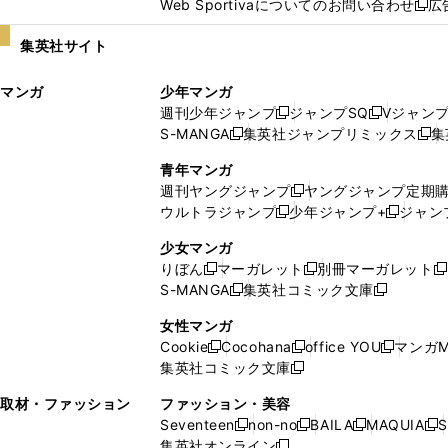
Web Sportivaについてのお問い合わせ
広
し
新
い
し
集英社サイト
ウ
い
ィ
ウ
マンガ
少年マンガ
ン
ィ
週刊少年ジャンプ
ジャンプSQ
Vジャン
ド
ン
新
新
S-MANGA
集英社ジャンプリミックス
集
ウ
ド
新
し
し
新
で
ウ
し
い
い
し
青年マンガ
開
で
い
ウ
ウ
い
週刊ヤングジャンプ
ヤングジャンプ定期
新
く
開
ウ
ィ
ィ
ウ
ウルトラジャンプ
少年ジャンプ+
ジャン
新
し
新
く
ィ
ン
ン
ィ
し
い
し
ン
ド
ド
ン
少女マンガ
い
ウ
い
ド
ウ
ウ
ド
りぼん
マーガレット
別冊マーガレット
新
新
新
ウ
ィ
ウ
ウ
で
で
ウ
S-MANGA
集英社コミック文庫
し
新
し
新
ィ
ン
ィ
で
開
開
で
い
し
い
し
ン
ド
ン
女性マンガ
開
く
く
開
ウ
い
ウ
い
ド
ウ
ド
Cookie
Cocohana
office YOU
マンガM
く
く
新
新
新
ィ
ウ
ィ
ウ
ウ
で
ウ
集英社コミック文庫
し
新
し
し
ン
ィ
ン
ィ
で
開
で
い
し
い
い
ド
ン
ド
ン
取材・ファッション
ファッション・美容
開
く
開
ウ
い
ウ
ウ
ウ
ド
ウ
ド
Seventeen
non-no
BAILA
MAQUIA
S
く
く
新
新
新
新
ィ
ウ
ィ
ィ
で
ウ
で
ウ
集英社オンライン