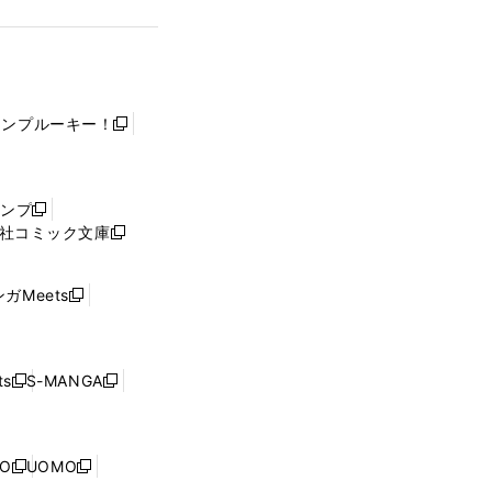
ャンプルーキー！
新
し
い
ウ
ャンプ
新
ィ
社コミック文庫
し
新
ン
い
し
ド
ウ
い
ウ
ガMeets
新
ィ
ウ
で
し
ン
ィ
開
い
ド
ン
く
ウ
ウ
ド
s
S-MANGA
新
新
ィ
で
ウ
し
し
ン
開
で
い
い
ド
く
開
ウ
ウ
ウ
NO
UOMO
く
新
新
ィ
ィ
で