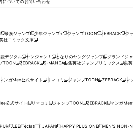
告についてのお問い合わせ
プ
最強ジャンプ
少年ジャンプ+
ジャンプTOON
ZEBRACK
ジ
新
新
新
新
新
英社コミック文庫
し
新
し
し
し
し
い
い
し
い
い
い
ウ
ウ
い
ウ
ウ
ウ
購読デジタル
ヤンジャン！
となりのヤングジャンプ
グランドジ
新
新
新
ィ
ィ
ウ
ィ
ィ
ィ
プTOON
ZEBRACK
S-MANGA
集英社ジャンプリミックス
集英
新
し
新
し
新
し
新
ン
ン
ィ
ン
ン
ン
し
い
し
い
し
い
し
ド
ド
ン
ド
ド
ド
い
ウ
い
ウ
い
ウ
い
ウ
ウ
ド
ウ
ウ
ウ
マンガMee公式サイト
リマコミ
ジャンプTOON
ZEBRACK
マン
新
新
新
新
ウ
ィ
ウ
ィ
ウ
ィ
ウ
で
で
ウ
で
で
で
し
し
し
し
し
ィ
ン
ィ
ン
ィ
ン
ィ
開
開
で
開
開
開
い
い
い
い
い
ン
ド
ン
ド
ン
ド
ン
く
く
開
く
く
く
ウ
ウ
ウ
ウ
ウ
ド
ウ
ド
ウ
ド
ウ
ド
ee公式サイト
リマコミ
ジャンプTOON
ZEBRACK
マンガMeet
く
新
新
新
新
ィ
ィ
ィ
ィ
ィ
ウ
で
ウ
で
ウ
で
ウ
し
し
し
し
ン
ン
ン
ン
ン
で
開
で
開
で
開
で
い
い
い
い
ド
ド
ド
ド
ド
開
く
開
く
開
く
開
ウ
ウ
ウ
ウ
ウ
ウ
ウ
ウ
ウ
PUR
LEE
eclat
T JAPAN
HAPPY PLUS ONE
MEN'S NON-
く
く
く
く
新
新
新
新
新
ィ
ィ
ィ
ィ
で
で
で
で
で