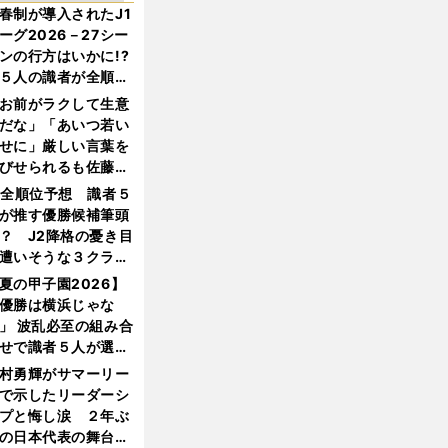
春制が導入されたJ1
ーグ2026－27シー
ンの行方はいかに!?
５人の識者が全順位
大胆予想
お前がラクして生意
だな」「あいつ若い
せに」厳しい言葉を
びせられるも佐藤慎
郎が貫いた誇りとフ
1全順位予想 識者５
ンへの思い
が推す優勝候補筆頭
？ J2降格の憂き目
遭いそうな３クラブ
は？
夏の甲子園2026】
優勝は横浜じゃな
」 波乱必至の組み合
せで識者５人が選ん
優勝校はここだ！
村勇輝がサマーリー
で示したリーダーシ
プと悔し涙 ２年ぶ
の日本代表の舞台を