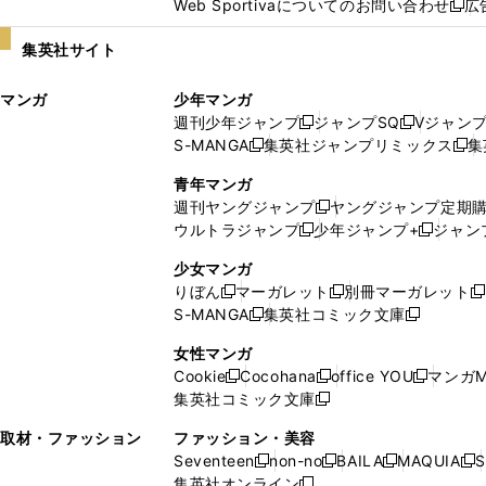
Web Sportivaについてのお問い合わせ
広
し
新
い
し
集英社サイト
ウ
い
ィ
ウ
マンガ
少年マンガ
ン
ィ
週刊少年ジャンプ
ジャンプSQ
Vジャン
ド
ン
新
新
S-MANGA
集英社ジャンプリミックス
集
ウ
ド
新
し
し
新
で
ウ
し
い
い
し
青年マンガ
開
で
い
ウ
ウ
い
週刊ヤングジャンプ
ヤングジャンプ定期
新
く
開
ウ
ィ
ィ
ウ
ウルトラジャンプ
少年ジャンプ+
ジャン
新
し
新
く
ィ
ン
ン
ィ
し
い
し
ン
ド
ド
ン
少女マンガ
い
ウ
い
ド
ウ
ウ
ド
りぼん
マーガレット
別冊マーガレット
新
新
新
ウ
ィ
ウ
ウ
で
で
ウ
S-MANGA
集英社コミック文庫
し
新
し
新
ィ
ン
ィ
で
開
開
で
い
し
い
し
ン
ド
ン
女性マンガ
開
く
く
開
ウ
い
ウ
い
ド
ウ
ド
Cookie
Cocohana
office YOU
マンガM
く
く
新
新
新
ィ
ウ
ィ
ウ
ウ
で
ウ
集英社コミック文庫
し
新
し
し
ン
ィ
ン
ィ
で
開
で
い
し
い
い
ド
ン
ド
ン
取材・ファッション
ファッション・美容
開
く
開
ウ
い
ウ
ウ
ウ
ド
ウ
ド
Seventeen
non-no
BAILA
MAQUIA
S
く
く
新
新
新
新
ィ
ウ
ィ
ィ
で
ウ
で
ウ
集英社オンライン