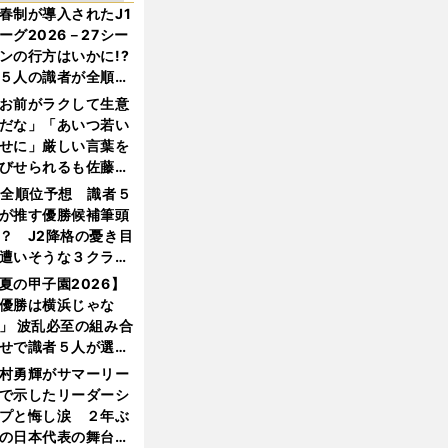
春制が導入されたJ1
ーグ2026－27シー
ンの行方はいかに!?
５人の識者が全順位
大胆予想
お前がラクして生意
だな」「あいつ若い
せに」厳しい言葉を
びせられるも佐藤慎
郎が貫いた誇りとフ
1全順位予想 識者５
ンへの思い
が推す優勝候補筆頭
？ J2降格の憂き目
遭いそうな３クラブ
は？
夏の甲子園2026】
優勝は横浜じゃな
」 波乱必至の組み合
せで識者５人が選ん
優勝校はここだ！
村勇輝がサマーリー
で示したリーダーシ
プと悔し涙 ２年ぶ
の日本代表の舞台を