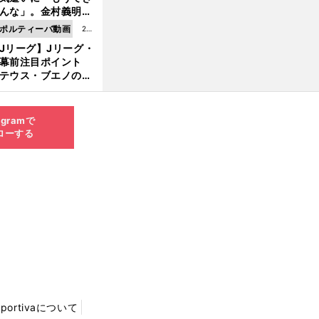
8.0
んな」。金村義明＆
6更
塚光二が明かす引退
ポルティーバ動画
202
新
ピソード！
Jリーグ】Jリーグ・
6.0
開幕前注目ポイント
8.0
テウス・ブエノの鹿
5更
移籍！ 恐るべし15
新
磯部怜夢！
agramで
ローする
Sportivaについて