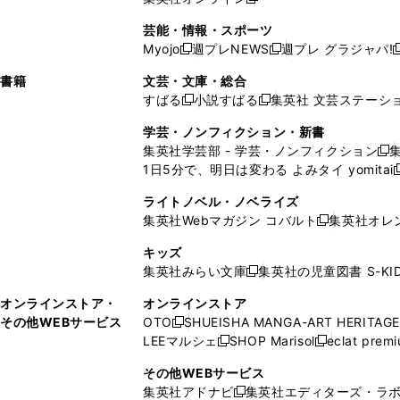
し
新
し
し
し
ン
ィ
ン
ン
開
で
開
で
い
し
い
い
い
ド
ン
ド
ド
芸能・情報・スポーツ
く
開
く
開
ウ
い
ウ
ウ
ウ
ウ
ド
ウ
ウ
Myojo
週プレNEWS
週プレ グラジャパ!
く
く
新
新
新
ィ
ウ
ィ
ィ
ィ
で
ウ
で
で
し
し
ン
ィ
ン
ン
ン
書籍
文芸・文庫・総合
開
で
開
開
い
い
ド
ン
ド
ド
ド
すばる
小説すばる
集英社 文芸ステーシ
く
開
く
く
新
新
ウ
ウ
ウ
ド
ウ
ウ
ウ
く
し
し
ィ
ィ
学芸・ノンフィクション・新書
で
ウ
で
で
で
い
い
ン
ン
集英社学芸部 - 学芸・ノンフィクション
開
で
開
開
開
新
ウ
ウ
ド
ド
1日5分で、明日は変わる よみタイ yomitai
く
開
く
く
く
し
新
ィ
ィ
ウ
ウ
く
い
ン
ン
ライトノベル・ノベライズ
で
で
ウ
ド
ド
集英社Webマガジン コバルト
集英社オレ
開
開
新
ィ
ウ
ウ
く
く
し
ン
キッズ
で
で
い
ド
集英社みらい文庫
集英社の児童図書 S-KID
開
開
新
ウ
ウ
く
く
し
ィ
オンラインストア・
オンラインストア
で
い
ン
その他WEBサービス
OTO
SHUEISHA MANGA-ART HERITAGE
開
新
ウ
ド
LEEマルシェ
SHOP Marisol
eclat prem
く
し
新
新
ィ
ウ
い
し
し
ン
その他WEBサービス
で
ウ
い
い
ド
集英社アドナビ
集英社エディターズ・ラ
開
新