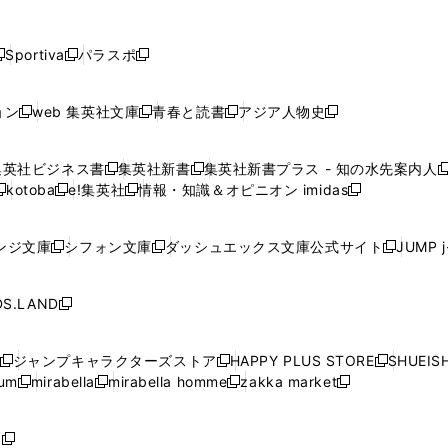
し
し
し
し
し
ン
ン
ン
ン
開
開
開
開
開
い
い
い
い
い
ド
ド
ド
ド
く
く
く
く
く
ウ
ウ
ウ
ウ
ウ
ウ
ウ
ウ
ウ
Sportiva
パラスポ
新
新
ィ
ィ
ィ
ィ
ィ
で
で
で
で
し
し
し
ン
ン
ン
ン
ン
開
開
開
開
い
い
い
ド
ド
ド
ド
ド
ョン
web 集英社文庫
青春と読書
アジア人物史
く
く
く
く
新
新
新
新
ウ
ウ
ウ
ウ
ウ
ウ
ウ
ウ
し
し
し
し
ィ
ィ
ィ
で
で
で
で
で
い
い
い
い
ン
ン
ン
集英社ビジネス書
集英社新書
集英社新書プラス - 知の水先案内人
開
開
開
開
開
新
新
新
ウ
ウ
ウ
ウ
ド
ド
ド
kotoba
e!集英社
情報・知識＆オピニオン imidas
く
く
く
く
く
新
し
新
し
新
ィ
ィ
ィ
ィ
ウ
ウ
ウ
し
し
い
し
い
し
ン
ン
ン
ン
で
で
で
い
い
ウ
い
ウ
い
ド
ド
ド
ド
ンジ文庫
シフォン文庫
ダッシュエックス文庫公式サイト
JUMP 
開
開
開
新
新
新
ウ
ウ
ィ
ウ
ィ
ウ
ウ
ウ
ウ
ウ
く
く
く
し
し
し
ィ
ィ
ン
ィ
ン
ィ
で
で
で
で
い
い
い
ン
ン
ド
ン
ド
ン
S.LAND
開
開
開
開
新
ウ
ウ
ウ
ド
ド
ウ
ド
ウ
ド
く
く
く
く
し
ィ
ィ
ィ
ウ
ウ
で
ウ
で
ウ
い
ン
ン
ン
ジャンプキャラクターズストア
HAPPY PLUS STORE
SHUEIS
で
で
開
で
開
で
新
新
新
ウ
ド
ド
ド
ium
mirabella
mirabella homme
zakka market
開
開
く
開
く
開
し
新
新
新
し
新
し
ィ
ウ
ウ
ウ
く
く
く
く
い
し
し
い
し
し
い
ン
で
で
で
ウ
い
い
ウ
い
い
ウ
ド
ボ
開
開
開
新