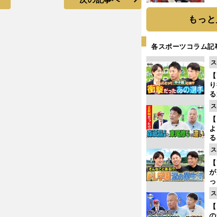
糧
は
もっと
各スポーツコラム記
ス
【
り
る
学
ス
け
【
よ
る
光
ス
ピ
【
が
っ
た
ス
【
の