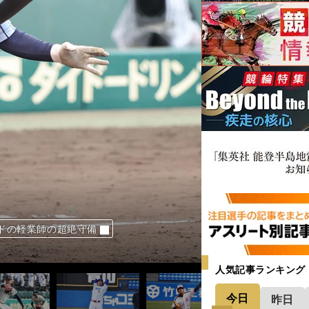
大型右腕にプロスカウトも「楽しみな存
戸弘陵のエースは夏の甲子園へチームを導
彿する強打者。「技術は三流、体は超一
快速左腕に「今すぐNPBで投げられる力
い。初戦敗退も高須大雅の未来は希望に
腕は必殺クロスファイアーを武器に上位
線。ふさわしい呼称は、わんこそばかペ
の選手」でもスカウトが興味津々のワケ
本格派
大物投手たち
る県岐阜商は全国制覇なるか
進化して再び甲子園へ
田勇太の母校に規格外スラッガー
２軍相手にも好投→ドラフト戦線へ
伊藤樹「全集中」の投球
ドの軽業師の超絶守備
ツ屈指の右腕を支える
も「大化けする可能性」
だ「大阪桐蔭のエース像」
の個性派
の個性派
の個性派
に注目の本格派右腕がいる
ンディ・ジョンソン」はモノが違う
リーグ新人王を超える逸材だ
人間力」をアピール
右腕は東大より狭き門を目指す
分に何が足りないのか考えた」
ちは最速149キロ左腕の成長を絶賛
ドラフト候補は「ものすごい逸材」
山誠吾は「和製ジーター」となるか
塊・仲田慶介の一芸
浮上した明桜・風間球打の脅威の能力
人のような進化→甲子園まであと1勝
児は鹿児島ナンバーワン左腕となった
見逃せない夏の甲子園、好投手10人
見逃せない夏の甲子園、好投手10人
注目の野手10人
注目の野手10人
注目の野手10人
注目の野手10人
も「大谷翔平を目指せ」と太鼓判
野球部をつくった仲間たちへの想い
ドラ１候補になれる選手は？
ンドで躍動した将来性抜群な3人の逸材
プロ入りに期待がかかる3人の好打者
で一番打ちづらい」と絶賛したのは？
で一番打ちづらい」と絶賛したのは？
で一番打ちづらい」と絶賛したのは？
で一番打ちづらい」と絶賛したのは？
人気記事ランキング
今日
昨日