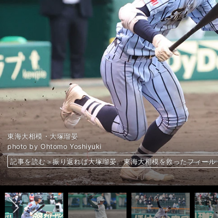
市立川崎総合科学高校・加藤隆斗
神戸弘陵・時沢健斗
日大藤沢・柳澤大空
火の国サラマンダーズ・石森大誠
静岡高・高須大雅
二松学舎大付・秋山正雲
盛岡大付・平内純兵
智辯学園・前川右京
智弁和歌山・徳丸天晴
中京大中京・畔柳亨丞
岐阜第一・阪口樂
西日本工業大・隅田知一郎
白山高校・町健大
健大高崎・小沢周平
大阪桐蔭・関戸康介
県岐阜商・髙木翔斗
智弁学園・西村王雅
千葉学芸・有薗直輝
法政大・三浦銀二
仙台育英・伊藤樹
東海大相模・大塚瑠晏
市和歌山・松川虎生
八戸西・福島蓮
大阪桐蔭・松浦慶斗
TDK・鈴木大貴
三菱自動車岡崎・坂巻拳
カナフレックス・新宅優悟
市和歌山・小園健太
天理・達孝太
東海大相模・石田隼都
北海・木村大成
広島新庄・花田侑樹
専大松戸・深沢鳳介
ノースアジア大・中村彪
八王子・羽田慎之介
創価大・鈴木優斗
國學院大・福永奨
福岡高校・井崎燦志郎
智弁和歌山・中西聖輝
新潟医療福祉大・桐敷拓馬
神奈川大・梶原昂希
白鴎大・中山誠吾
福岡大・仲田慶介
photo by Ohtomo Yoshiyuki
photo by Sawai Fumi
ノースアジア大明桜・風間球打
photo by Kikuchi Takahiro
真颯館・松本翔
神村学園・泰勝利
photo by Kikuchi Takahiro
石見智翠館・山崎琢磨
樟南・西田恒河
盛岡大付・松本龍哉
前橋育英・皆川岳飛
大阪桐蔭・池田陵真
宮崎商・西原太一
photo by Ohtomo Yoshiyuki
愛工大名電・田村俊介
photo by Ohtomo Yoshiyuki
photo by Ohtomo Yoshiyuki
智辯和歌山・伊藤大稀
神戸国際大付・阪上翔也
日本航空・ヴァデルナ・フェルガス
智辯学園・山下陽輔
愛工大名電・寺嶋大希
智辯学園・小畠一心
近江・岩佐直哉
日大山形・滝口琉偉
photo by Okazawa Katsuro
photo by Kikuchi Takahiro
photo by Kikuchi Takahiro
photo by Kikuchi Takahiro
photo by Kikuchi Takahiro
photo by Kikuchi Takahiro
photo by Kikuchi Takahiro
photo by Sankei Visual
photo by Ohtomo Yoshiyuki
photo by Ohtomo Yoshiyuki
photo by Takagi Yu
photo by Kikuchi Takahiro
photo by Ohtomo Yoshiyuki
photo by Ohtomo Yoshiyuki
photo by Nikkan sports
photo by Ohtomo Yoshiyuki
photo by Ohtomo Yoshiyuki
photo by Kikuchi Takahiro
photo by Kikuchi Takahiro
photo by Kikuchi Takahiro
photo by Ohtomo Yoshiyuki
photo by Ohtomo Yoshiyuki
photo by Ohtomo Yoshiyuki
photo by Ohtomo Yoshiyuki
photo by Ohtomo Yoshiyuki
photo by Ohtomo Yoshiyuki
photo by Ohtomo Yoshiyuki
photo by Kikuchi Takahiro
photo by Kikuchi Takahiro
photo by Kikuchi Takahiro
photo by Kikuchi Takahiro
photo by Sawai Fumi
photo by Takagi Yu
photo by Kikuchi Takahiro
photo by Nagata Ryotaro
photo by Ohtomo Yoshiyuki
photo by Kikuchi Takahiro
photo by Kikuchi Takahiro
photo by Kikuchi Takahiro
photo by Inoue Kota
photo by Kikuchi Takahiro
photo by Kikuchi Takahiro
photo by Ohtomo Yoshiyuki
photo by Koike Yoshihiro
photo by Ohtomo Yoshiyuki
photo by Ohtomo Yoshiyuki
photo by Ohtomo Yoshiyuki
photo by Ohtomo Yoshiyuki
photo by Ohtomo Yoshiyuki
photo by Ohtomo Yoshiyuki
photo by Ohtomo Yoshiyuki
photo by Ohtomo Yoshiyuki
photo by Ohtomo Yoshiyuki
photo by Ohtomo Yoshiyuki
記事を読む＞ライバルはセンバツ優勝の立役者。神奈川公立校の
記事を読む＞捕手→投手へわずか３年で148キロ。プロ注目・神
記事を読む＞スカウト注目の日大藤沢・柳澤大空は新井貴浩を彷
記事を読む＞独立リーグ初のドライチ誕生なるか。細川亨監督も
記事を読む＞静岡高のエースに感じた中学時代とのフォームの違
記事を読む＞巨人・大江竜聖をしのぐキレと度胸。二松学舎の左
記事を読む＞冬の鍛錬と漢らしさが根底、盛岡大付の史上最強打
記事を読む＞走攻守の三拍子よりも和製大砲候補。「打てるだけ
記事を読む＞智辯和歌山の４番は名前も体格も見事だ
記事を読む＞中日ドラ１高橋宏斗の中京大中京に「則本二世」の
記事を読む＞岐阜の怪童・阪口樂は大谷翔平級スラッガー
記事を読む＞九州に今永昇太を彷彿とさせる左腕
記事を読む＞甲子園記念大会の奇跡、白山高校の今
記事を読む＞健大高崎２年生が22人206本塁打の衝撃
記事を読む＞2021ドラフトの主役となるか。近畿で輝く４人の
記事を読む＞140キロ超え４人にプロ注目の大型捕手。名将率い
記事を読む＞中日ドラ１と互角の投げ合い。智弁学園のエースが
記事を読む＞千葉の高校野球界の勢力図を変えるか。ゴルフの池
記事を読む＞甲子園を沸かせた右腕がどん底からV字回復。プロ
記事を読む＞スーパー中学生から甲子園のスターへ。仙台育英・
記事を読む＞振り返れば大塚瑠晏。東海大相模を救ったフィール
記事を読む＞市和歌山・松川虎生は「紀州のドカベン」。センバ
記事を読む＞プロ注目右腕・福島蓮がセンバツで屈辱のKO負け
記事を読む＞まさかの４失点KO。プロ注目の松浦慶斗が苦しん
記事を読む＞周東２世、変則右腕…社会人野球で輝きを放つ３人
記事を読む＞周東２世、変則右腕…社会人野球で輝きを放つ３人
記事を読む＞周東２世、変則右腕…社会人野球で輝きを放つ３人
記事を読む＞山本昌がセンバツの好投手12人を診断
記事を読む＞山本昌がセンバツの好投手12人を診断
記事を読む＞山本昌がセンバツの好投手12人を診断
記事を読む＞山本昌がセンバツの好投手12人を診断
記事を読む＞山本昌がセンバツの好投手12人を診断
記事を読む＞山本昌がセンバツの好投手12人を診断
記事を読む＞広島・大道温貴の目の前で快挙。北東北大学リーグ
記事を読む＞対戦打者も記者も驚きを隠せず。八王子の「和製ラ
記事を読む＞ドラフトの主役になれるか。創価大左腕はあのパ・
記事を読む＞横浜高時代と変わらぬ福永奨の姿勢。プロ入りへ「
記事を読む＞偏差値72の福岡高校で最速149キロ。プロ注目の
記事を読む＞名門のエースがドラ１候補・小園健太に対抗心「自
記事を読む＞無名左腕が成り上がりでドラフト候補に。スカウトた
記事を読む＞阪神・佐藤輝明に似た大物スラッガー。神奈川大の
記事を読む＞大学選手権に出ずともプロ注目の逸材。白鴎大・中
記事を読む＞高校で控え→プロ野球を目指すまでに成長。努力の
在」
けるか
記事を読む＞157キロはただの通過点⁉︎ ドラフト１位候補に急
流」から大成なるか
記事を読む＞福岡・真颯館の146キロ左腕はプロ注目の逸材。別
記事を読む＞中学時代の練習相手は両親のみ。神村学園の異色球
はある」
記事を読む＞157キロ右腕筆頭にプロ注目の逸材が続々。絶対に
記事を読む＞157キロ右腕筆頭にプロ注目の逸材が続々。絶対に
記事を読む＞将来有望なスラッガーがズラリ集結。夏の甲子園、
記事を読む＞将来有望なスラッガーがズラリ集結。夏の甲子園、
記事を読む＞将来有望なスラッガーがズラリ集結。夏の甲子園、
記事を読む＞将来有望なスラッガーがズラリ集結。夏の甲子園、
満ちている
記事を読む＞愛工大名電・田村俊介が堂々の二刀流宣言。指揮官
進出を狙う
ンギンか…
記事を読む＞智辯和歌山・伊藤大稀が中学時代に起こした奇跡。
記事を読む＞夏の甲子園でプロ注目の12人をスカウトが分析。
記事を読む＞「こんなにいい投手だったとは…」。甲子園のマウ
記事を読む＞ドラフト候補の陰に隠れて快打連発。３、４年後の
記事を読む＞山本昌が夏の甲子園12人の好投手を診断。「全国
記事を読む＞山本昌が夏の甲子園12人の好投手を診断。「全国
記事を読む＞山本昌が夏の甲子園12人の好投手を診断。「全国
記事を読む＞山本昌が夏の甲子園12人の好投手を診断。「全国
前へ