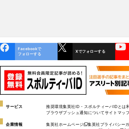
ebo
X
YouTube
Facebookで
Xでフォローする
ok
フォローする
サービス
推奨環境
集英社ID・スポルティーバIDとは
ブラウザプッシュ通知について
サイトマッ
企業情報
集英社ホームページ
集英社プライバシー
新