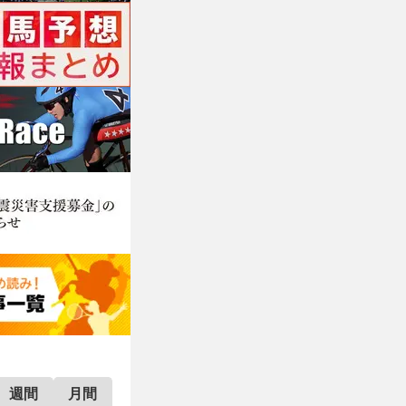
週間
月間