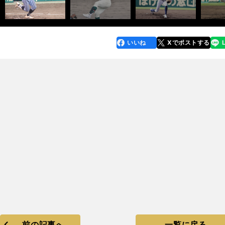
いいね
Xでポストする
line
faceboo
x
k
前の記事へ
一覧に戻る