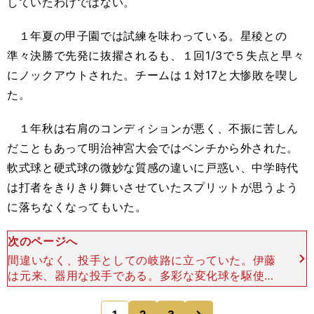
していたわけではない。
１年夏の甲子園では試練を味わっている。星稜との
準々決勝で先発に抜擢されるも、１回1/3で５失点と早々
にノックアウトされた。チームは１対17と大惨敗を喫し
た。
１年秋は右肩のコンディションが悪く、不振に苦しん
だこともあって明治神宮大会ではベンチから外された。
軟式球と硬式球の微妙な質感の違いに戸惑い、中学時代
は打者をきりきり舞いさせていたスプリットが思うよう
に落ちなくなってもいた。
次のページへ
間違いなく、投手としての岐路に立っていた。伊藤
は元来、器用な投手である。多彩な変化球を駆使し
て、打たせて取る投球を極めようと思えばできたか
もしれない。きっと「まとまった投手」として活躍
次