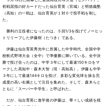
初戦屈指の好カードだった仙台育英（宮城）と明徳義塾
（高知）の一戦は、仙台育英が１対０で投手戦を制し
た。
勝利の立役者になったのは、５回1/3を投げてノーヒッ
トリリーフした伊藤樹（たつき）である。
伊藤は仙台育英秀光中に所属した中学時代、全国中学
校軟式野球大会（全中）で準優勝に輝いている。全中決
勝で投げ合ったのは、中学３年にして最速150キロをマ
ークした高知中・森木大智（現・高知高）。伊藤も中学
３年にして最速144キロを投げ、多彩な変化球を操る完
成度の高い右腕として注目を集めた。そして、森木らと
ともに「スーパー中学生」と呼ばれた。
だが、仙台育英に進学後の伊藤は、華々しい成績を残