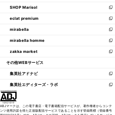
開
ウ
ン
ウ
し
SHOP Marisol
く
で
ド
ィ
い
新
開
ウ
ン
ウ
し
eclat premium
く
で
ド
ィ
い
新
開
ウ
ン
ウ
し
mirabella
く
で
ド
ィ
い
新
開
ウ
ン
ウ
し
mirabella homme
く
で
ド
ィ
い
新
開
ウ
ン
ウ
し
zakka market
く
で
ド
ィ
い
新
開
ウ
ン
ウ
し
その他WEBサービス
く
で
ド
ィ
い
開
ウ
ン
ウ
集英社アドナビ
く
で
ド
ィ
新
開
ウ
ン
し
集英社エディターズ・ラボ
く
で
ド
い
新
開
ウ
ウ
し
く
で
ィ
い
開
ン
ウ
ABJマークは、この電子書店・電子書籍配信サービスが、著作権者からコンテ
く
ド
ィ
ンツ使用許諾を得た正規版配信サービスであることを示す登録商標（登録番号
ウ
ン