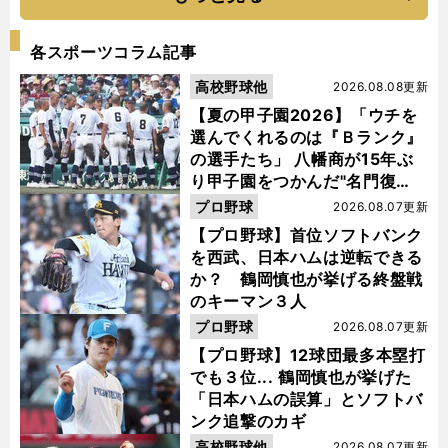
各スポーツコラム記事
高校野球他
2026.08.08更新
【夏の甲子園2026】「ウチを
選んでくれるのは『Ｂランク』
の選手たち」 八幡商が15年ぶ
り甲子園をつかんだ"名門復
活"の舞台裏
プロ野球
2026.08.07更新
【プロ野球】首位ソフトバンク
を西武、日本ハムは逆転できる
か？ 鶴岡慎也が挙げる終盤戦
のキーマン３人
プロ野球
2026.08.07更新
【プロ野球】12球団最多本塁打
でも３位... 鶴岡慎也が挙げた
「日本ハムの誤算」とソフトバ
ンク追撃のカギ
高校野球他
2026.08.07更新