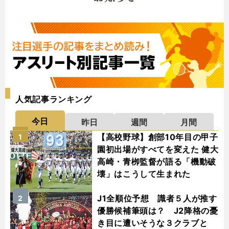
人気記事ランキング
今日
昨日
週間
月間
【高校野球】創部10年目の甲子
1
園初出場がすべてを変えた 健大
高崎・青栁監督が語る「機動破
壊」はこうして生まれた
J1全順位予想 識者５人が推す
2
優勝候補筆頭は？ J2降格の憂
き目に遭いそうな３クラブと