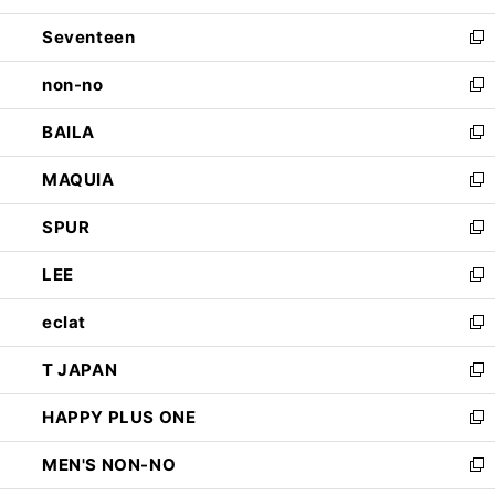
開
ウ
ン
Seventeen
く
で
ド
新
開
ウ
し
non-no
く
で
い
新
開
ウ
し
BAILA
く
ィ
い
新
ン
ウ
し
MAQUIA
ド
ィ
い
新
ウ
ン
ウ
し
SPUR
で
ド
ィ
い
新
開
ウ
ン
ウ
し
LEE
く
で
ド
ィ
い
新
開
ウ
ン
ウ
し
eclat
く
で
ド
ィ
い
新
開
ウ
ン
ウ
し
T JAPAN
く
で
ド
ィ
い
新
開
ウ
ン
ウ
し
HAPPY PLUS ONE
く
で
ド
ィ
い
新
開
ウ
ン
ウ
し
MEN'S NON-NO
く
で
ド
ィ
い
新
開
ウ
ン
ウ
し