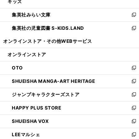
キッズ
く
で
ド
ィ
い
開
ウ
ン
ウ
集英社みらい文庫
く
で
ド
ィ
新
開
ウ
ン
し
集英社の児童図書 S-KIDS.LAND
く
で
ド
い
新
開
ウ
ウ
し
オンラインストア・
その他WEBサービス
く
で
ィ
い
開
ン
ウ
オンラインストア
く
ド
ィ
ウ
ン
OTO
で
ド
新
開
ウ
し
SHUEISHA MANGA-ART HERITAGE
く
で
い
新
開
ウ
し
ジャンプキャラクターズストア
く
ィ
い
新
ン
ウ
し
HAPPY PLUS STORE
ド
ィ
い
新
ウ
ン
ウ
し
SHUEISHA VOX
で
ド
ィ
い
新
開
ウ
ン
ウ
し
LEEマルシェ
く
で
ド
ィ
い
新