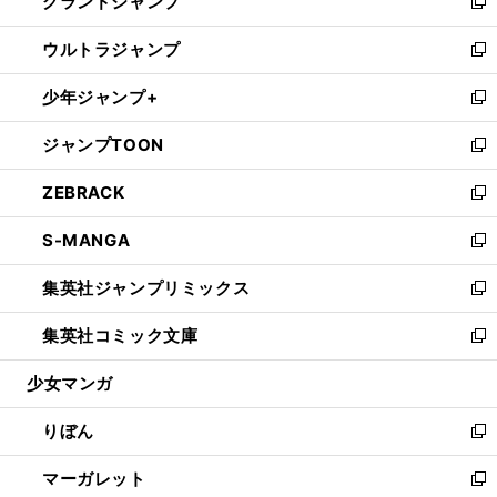
グランドジャンプ
で
ド
ィ
い
新
開
ウ
ン
ウ
し
ウルトラジャンプ
く
で
ド
ィ
い
新
開
ウ
ン
ウ
し
少年ジャンプ+
く
で
ド
ィ
い
新
開
ウ
ン
ウ
し
ジャンプTOON
く
で
ド
ィ
い
新
開
ウ
ン
ウ
し
ZEBRACK
く
で
ド
ィ
い
新
開
ウ
ン
ウ
し
S-MANGA
く
で
ド
ィ
い
新
開
ウ
ン
ウ
し
集英社ジャンプリミックス
く
で
ド
ィ
い
新
開
ウ
ン
ウ
し
集英社コミック文庫
く
で
ド
ィ
い
新
開
ウ
ン
ウ
し
少女マンガ
く
で
ド
ィ
い
開
ウ
ン
ウ
りぼん
く
で
ド
ィ
新
開
ウ
ン
し
マーガレット
く
で
ド
い
新