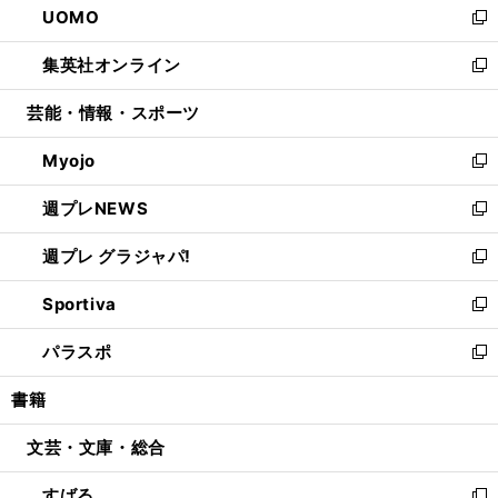
UOMO
く
で
ド
ィ
い
新
開
ウ
ン
ウ
し
集英社オンライン
く
で
ド
ィ
い
新
開
ウ
ン
ウ
し
芸能・情報・スポーツ
く
で
ド
ィ
い
開
ウ
ン
ウ
Myojo
く
で
ド
ィ
新
開
ウ
ン
し
週プレNEWS
く
で
ド
い
新
開
ウ
ウ
し
週プレ グラジャパ!
く
で
ィ
い
新
開
ン
ウ
し
Sportiva
く
ド
ィ
い
新
ウ
ン
ウ
し
パラスポ
で
ド
ィ
い
新
開
ウ
ン
ウ
し
書籍
く
で
ド
ィ
い
開
ウ
ン
ウ
文芸・文庫・総合
く
で
ド
ィ
開
ウ
ン
すばる
く
で
ド