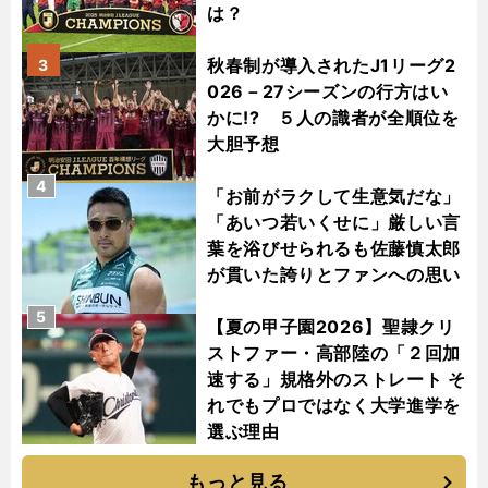
は？
秋春制が導入されたJ1リーグ2
3
026－27シーズンの行方はい
かに!? ５人の識者が全順位を
大胆予想
4
「お前がラクして生意気だな」
「あいつ若いくせに」厳しい言
葉を浴びせられるも佐藤慎太郎
が貫いた誇りとファンへの思い
5
【夏の甲子園2026】聖隷クリ
ストファー・高部陸の「２回加
速する」規格外のストレート そ
れでもプロではなく大学進学を
選ぶ理由
もっと見る