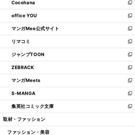
Cocohana
く
で
ド
い
新
開
ウ
ウ
し
office YOU
く
で
ィ
い
新
開
ン
ウ
し
マンガMee公式サイト
く
ド
ィ
い
新
ウ
ン
ウ
し
リマコミ
で
ド
ィ
い
新
開
ウ
ン
ウ
し
ジャンプTOON
く
で
ド
ィ
い
新
開
ウ
ン
ウ
し
ZEBRACK
く
で
ド
ィ
い
新
開
ウ
ン
ウ
し
マンガMeets
く
で
ド
ィ
い
新
開
ウ
ン
ウ
し
S-MANGA
く
で
ド
ィ
い
新
開
ウ
ン
ウ
し
集英社コミック文庫
く
で
ド
ィ
い
新
開
ウ
ン
ウ
し
取材・ファッション
く
で
ド
ィ
い
開
ウ
ン
ウ
ファッション・美容
く
で
ド
ィ