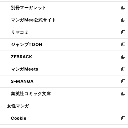
開
ウ
ウ
し
別冊マーガレット
く
で
ィ
い
新
開
ン
ウ
し
マンガMee公式サイト
く
ド
ィ
い
新
ウ
ン
ウ
し
リマコミ
で
ド
ィ
い
新
開
ウ
ン
ウ
し
ジャンプTOON
く
で
ド
ィ
い
新
開
ウ
ン
ウ
し
ZEBRACK
く
で
ド
ィ
い
新
開
ウ
ン
ウ
し
マンガMeets
く
で
ド
ィ
い
新
開
ウ
ン
ウ
し
S-MANGA
く
で
ド
ィ
い
新
開
ウ
ン
ウ
し
集英社コミック文庫
く
で
ド
ィ
い
新
開
ウ
ン
ウ
し
女性マンガ
く
で
ド
ィ
い
開
ウ
ン
ウ
Cookie
く
で
ド
ィ
新
開
ウ
ン
し