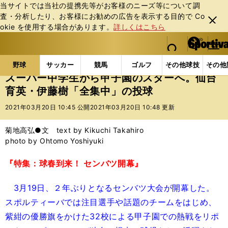
当サイトでは当社の提携先等がお客様のニーズ等について調
査・分析したり、お客様にお勧めの広告を表⽰する⽬的で Co
閉じ
okie を使⽤する場合があります。
詳しくはこちら
る
マイペ
web Sportiva (webスポルティーバ)
検索
メニュ
we
ー
野球の記事一覧
高校野球他
スーパー中学生から甲
b
ジ
野球
サッカー
競馬
ゴルフ
その他球技
その他
ス
スーパー中学生から甲子園のスターへ。仙台
ポ
育英・伊藤樹「全集中」の投球
ル
テ
2021年03月20日 10:45 公開
2021年03月20日 10:48 更新
ィ
ー
菊地高弘●文 text by Kikuchi Takahiro
バ
photo by Ohtomo Yoshiyuki
『特集：球春到来！ センバツ開幕』
3月19日、２年ぶりとなるセンバツ大会が開幕した。
スポルティーバでは注目選手や話題のチームをはじめ、
紫紺の優勝旗をかけた32校による甲子園での熱戦をリポ