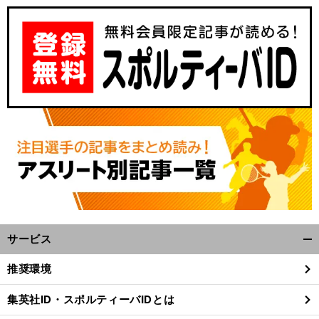
！
前
へ
サービス
開
く/
推奨環境
閉
じ
集英社ID・スポルティーバIDとは
る