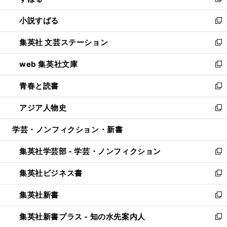
新
開
ウ
し
小説すばる
く
で
い
新
開
ウ
し
集英社 文芸ステーション
く
ィ
い
新
ン
ウ
し
web 集英社文庫
ド
ィ
い
新
ウ
ン
ウ
し
青春と読書
で
ド
ィ
い
新
開
ウ
ン
ウ
し
アジア人物史
く
で
ド
ィ
い
新
開
ウ
ン
ウ
し
学芸・ノンフィクション・新書
く
で
ド
ィ
い
開
ウ
ン
ウ
集英社学芸部 - 学芸・ノンフィクション
く
で
ド
ィ
新
開
ウ
ン
し
集英社ビジネス書
く
で
ド
い
新
開
ウ
ウ
し
集英社新書
く
で
ィ
い
新
開
ン
ウ
し
集英社新書プラス - 知の水先案内人
く
ド
ィ
い
新