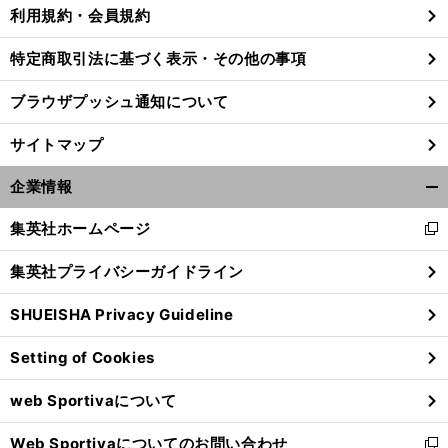
利用規約・会員規約
特定商取引法に基づく表示・その他の事項
ブラウザプッシュ通知について
サイトマップ
企業情報
開
く/
集英社ホームページ
新
閉
し
じ
集英社プライバシーガイドライン
い
る
ウ
SHUEISHA Privacy Guideline
ィ
ン
Setting of Cookies
ド
ウ
web Sportivaについて
で
開
Web Sportivaについてのお問い合わせ
く
新