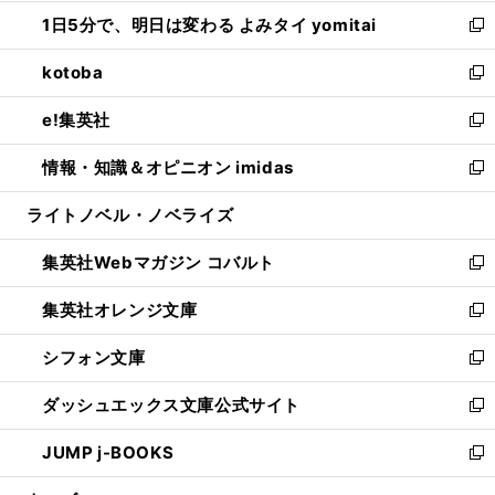
ウ
ン
ウ
し
1日5分で、明日は変わる よみタイ yomitai
で
ド
ィ
い
新
開
ウ
ン
ウ
し
kotoba
く
で
ド
ィ
い
新
開
ウ
ン
ウ
し
e!集英社
く
で
ド
ィ
い
新
開
ウ
ン
ウ
し
情報・知識＆オピニオン imidas
く
で
ド
ィ
い
新
開
ウ
ン
ウ
し
ライトノベル・ノベライズ
く
で
ド
ィ
い
開
ウ
ン
ウ
集英社Webマガジン コバルト
く
で
ド
ィ
新
開
ウ
ン
し
集英社オレンジ文庫
く
で
ド
い
新
開
ウ
ウ
し
シフォン文庫
く
で
ィ
い
新
開
ン
ウ
し
ダッシュエックス文庫公式サイト
く
ド
ィ
い
新
ウ
ン
ウ
し
JUMP j-BOOKS
で
ド
ィ
い
新
開
ウ
ン
ウ
し