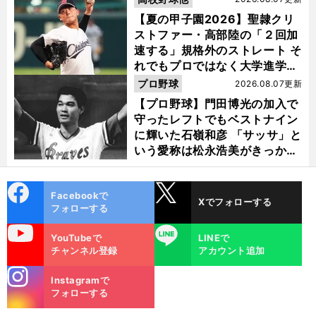
【夏の甲子園2026】聖隷クリ
ストファー・高部陸の「２回加
速する」規格外のストレート そ
れでもプロではなく大学進学を
選ぶ理由
プロ野球
2026.08.07更新
【プロ野球】門田博光の加入で
守ったレフトでもベストナイン
に輝いた石嶺和彦 「サッサ」と
いう愛称は松永浩美がきっか
け？
cebo
X
Facebookで
Xでフォローする
ok
フォローする
uTube
LINE
YouTubeで
LINEで
チャンネル登録
アカウント追加
stagra
Instagramで
m
フォローする