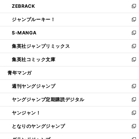
ウ
し
ZEBRACK
く
で
ド
ィ
い
新
開
ウ
ン
ウ
し
ジャンプルーキー！
く
で
ド
ィ
い
新
開
ウ
ン
ウ
し
S-MANGA
く
で
ド
ィ
い
新
開
ウ
ン
ウ
し
集英社ジャンプリミックス
く
で
ド
ィ
い
新
開
ウ
ン
ウ
し
集英社コミック文庫
く
で
ド
ィ
い
新
開
ウ
ン
ウ
し
青年マンガ
く
で
ド
ィ
い
開
ウ
ン
ウ
週刊ヤングジャンプ
く
で
ド
ィ
新
開
ウ
ン
し
ヤングジャンプ定期購読デジタル
く
で
ド
い
新
開
ウ
ウ
し
ヤンジャン！
く
で
ィ
い
新
開
ン
ウ
し
となりのヤングジャンプ
く
ド
ィ
い
新
ウ
ン
ウ
し