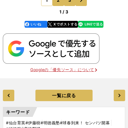
1
2
3
のページへ
し、高い評価を受
1 / 3
いいね
Xでポストする
LINEで送る
line
faceboo
x
k
Googleの「優先ソース」について
一覧に戻る
キーワード
#仙台育英
#伊藤樹
#明徳義塾
#球春到来！ センバツ開幕