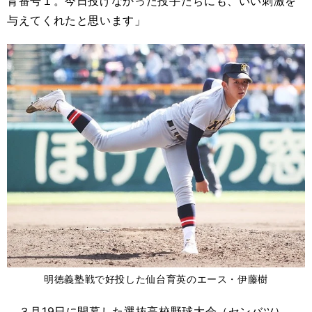
背番号１。今日投げなかった投手たちにも、いい刺激を
与えてくれたと思います」
明徳義塾戦で好投した仙台育英のエース・伊藤樹
３月19日に開幕した選抜高校野球大会（センバツ）。