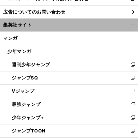
し
広告についてのお問い合わせ
い
ウ
集英社サイト
ィ
開
ン
く/
マンガ
ド
閉
ウ
じ
少年マンガ
で
る
開
週刊少年ジャンプ
く
新
し
ジャンプSQ
い
新
ウ
し
Vジャンプ
ィ
い
新
ン
ウ
し
最強ジャンプ
ド
ィ
い
新
ウ
ン
ウ
し
少年ジャンプ+
で
ド
ィ
い
新
開
ウ
ン
ウ
し
ジャンプTOON
く
で
ド
ィ
い
新
開
ウ
ン