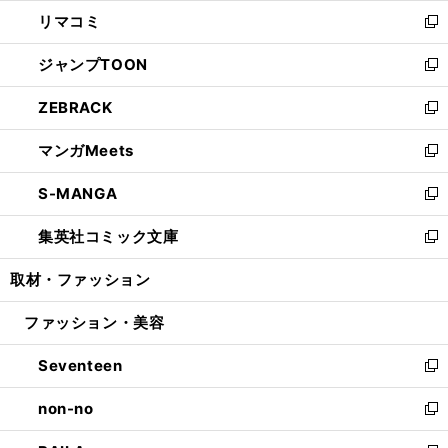
ウ
ン
ウ
し
リマコミ
で
ド
ィ
い
新
開
ウ
ン
ウ
し
ジャンプTOON
く
で
ド
ィ
い
新
開
ウ
ン
ウ
し
ZEBRACK
く
で
ド
ィ
い
新
開
ウ
ン
ウ
し
マンガMeets
く
で
ド
ィ
い
新
開
ウ
ン
ウ
し
S-MANGA
く
で
ド
ィ
い
新
開
ウ
ン
ウ
し
集英社コミック文庫
く
で
ド
ィ
い
新
開
ウ
ン
ウ
し
取材・ファッション
く
で
ド
ィ
い
開
ウ
ン
ウ
ファッション・美容
く
で
ド
ィ
開
ウ
ン
Seventeen
く
で
ド
新
開
ウ
し
non-no
く
で
い
新
開
ウ
し