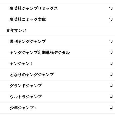
開
ウ
ン
ウ
し
集英社ジャンプリミックス
く
で
ド
ィ
い
新
開
ウ
ン
ウ
し
集英社コミック文庫
く
で
ド
ィ
い
新
開
ウ
ン
ウ
し
青年マンガ
く
で
ド
ィ
い
開
ウ
ン
ウ
週刊ヤングジャンプ
く
で
ド
ィ
新
開
ウ
ン
し
ヤングジャンプ定期購読デジタル
く
で
ド
い
新
開
ウ
ウ
し
ヤンジャン！
く
で
ィ
い
新
開
ン
ウ
し
となりのヤングジャンプ
く
ド
ィ
い
新
ウ
ン
ウ
し
グランドジャンプ
で
ド
ィ
い
新
開
ウ
ン
ウ
し
ウルトラジャンプ
く
で
ド
ィ
い
新
開
ウ
ン
ウ
し
少年ジャンプ+
く
で
ド
ィ
い
新
開
ウ
ン
ウ
し