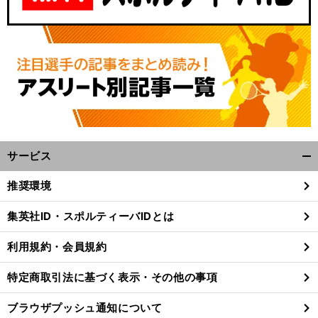
サービス
開
く/
、
。
王
」
前
推奨環境
へ
閉
30
じ
集英社ID・スポルティーバIDとは
る
利用規約・会員規約
特定商取引法に基づく表示・その他の事項
ブラウザプッシュ通知について