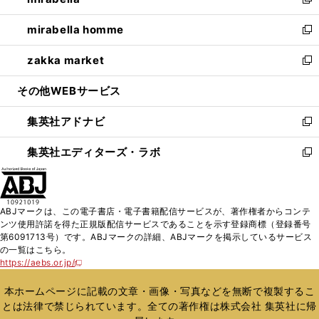
ィ
い
新
開
ウ
ン
ウ
し
mirabella homme
く
で
ド
ィ
い
新
開
ウ
ン
ウ
し
zakka market
く
で
ド
ィ
い
新
開
ウ
ン
ウ
し
その他WEBサービス
く
で
ド
ィ
い
開
ウ
ン
ウ
集英社アドナビ
く
で
ド
ィ
新
開
ウ
ン
し
集英社エディターズ・ラボ
く
で
ド
い
新
開
ウ
ウ
し
く
で
ィ
い
開
ン
ウ
ABJマークは、この電子書店・電子書籍配信サービスが、著作権者からコンテ
く
ド
ィ
ンツ使用許諾を得た正規版配信サービスであることを示す登録商標（登録番号
ウ
ン
第6091713号）です。ABJマークの詳細、ABJマークを掲示しているサービス
で
ド
の一覧はこちら。
開
ウ
https://aebs.or.jp/
新
く
で
し
い
開
本ホームページに記載の文章・画像・写真などを無断で複製するこ
ウ
く
とは法律で禁じられています。全ての著作権は株式会社 集英社に帰
ィ