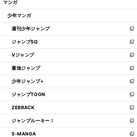
マンガ
ド
閉
ウ
じ
少年マンガ
で
る
開
週刊少年ジャンプ
く
新
し
ジャンプSQ
い
新
ウ
し
Vジャンプ
ィ
い
新
ン
ウ
し
最強ジャンプ
ド
ィ
い
新
ウ
ン
ウ
し
少年ジャンプ+
で
ド
ィ
い
新
開
ウ
ン
ウ
し
ジャンプTOON
く
で
ド
ィ
い
新
開
ウ
ン
ウ
し
ZEBRACK
く
で
ド
ィ
い
新
開
ウ
ン
ウ
し
ジャンプルーキー！
く
で
ド
ィ
い
新
開
ウ
ン
ウ
し
S-MANGA
く
で
ド
ィ
い
新