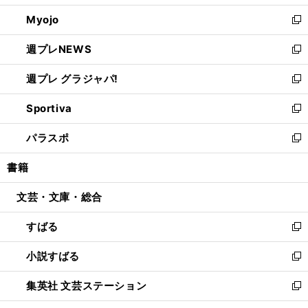
開
ウ
ン
ウ
Myojo
く
で
ド
ィ
新
開
ウ
ン
し
週プレNEWS
く
で
ド
い
新
開
ウ
ウ
し
週プレ グラジャパ!
く
で
ィ
い
新
開
ン
ウ
し
Sportiva
く
ド
ィ
い
新
ウ
ン
ウ
し
パラスポ
で
ド
ィ
い
新
開
ウ
ン
ウ
し
書籍
く
で
ド
ィ
い
開
ウ
ン
ウ
文芸・文庫・総合
く
で
ド
ィ
開
ウ
ン
すばる
く
で
ド
新
開
ウ
し
小説すばる
く
で
い
新
開
ウ
し
集英社 文芸ステーション
く
ィ
い
新
ン
ウ
し