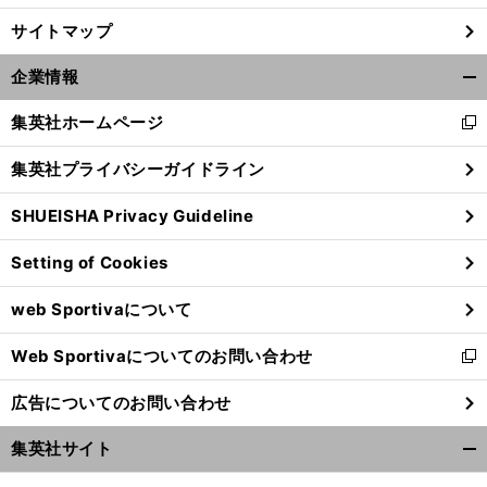
サイトマップ
企業情報
開
く/
集英社ホームページ
新
閉
し
じ
集英社プライバシーガイドライン
い
る
ウ
SHUEISHA Privacy Guideline
ィ
ン
Setting of Cookies
ド
ウ
web Sportivaについて
で
開
Web Sportivaについてのお問い合わせ
く
新
し
広告についてのお問い合わせ
い
ウ
集英社サイト
ィ
開
ン
く/