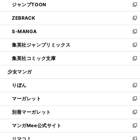
ジャンプTOON
く
で
ド
ィ
い
新
開
ウ
ン
ウ
し
ZEBRACK
く
で
ド
ィ
い
新
開
ウ
ン
ウ
し
S-MANGA
く
で
ド
ィ
い
新
開
ウ
ン
ウ
し
集英社ジャンプリミックス
く
で
ド
ィ
い
新
開
ウ
ン
ウ
し
集英社コミック文庫
く
で
ド
ィ
い
新
開
ウ
ン
ウ
し
少女マンガ
く
で
ド
ィ
い
開
ウ
ン
ウ
りぼん
く
で
ド
ィ
新
開
ウ
ン
し
マーガレット
く
で
ド
い
新
開
ウ
ウ
し
別冊マーガレット
く
で
ィ
い
新
開
ン
ウ
し
マンガMee公式サイト
く
ド
ィ
い
新
ウ
ン
ウ
し
リマコミ
で
ド
ィ
い