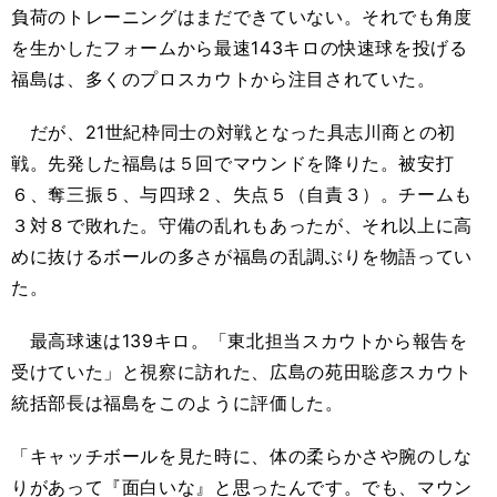
負荷のトレーニングはまだできていない。それでも角度
を生かしたフォームから最速143キロの快速球を投げる
福島は、多くのプロスカウトから注目されていた。
だが、21世紀枠同士の対戦となった具志川商との初
戦。先発した福島は５回でマウンドを降りた。被安打
６、奪三振５、与四球２、失点５（自責３）。チームも
３対８で敗れた。守備の乱れもあったが、それ以上に高
めに抜けるボールの多さが福島の乱調ぶりを物語ってい
た。
最高球速は139キロ。「東北担当スカウトから報告を
受けていた」と視察に訪れた、広島の苑田聡彦スカウト
統括部長は福島をこのように評価した。
「キャッチボールを見た時に、体の柔らかさや腕のしな
りがあって『面白いな』と思ったんです。でも、マウン