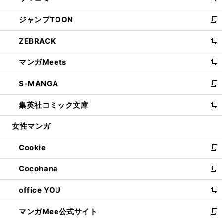
新
開
ウ
ン
ウ
し
ジャンプTOON
く
で
ド
ィ
い
新
開
ウ
ン
ウ
し
ZEBRACK
く
で
ド
ィ
い
新
開
ウ
ン
ウ
し
マンガMeets
く
で
ド
ィ
い
新
開
ウ
ン
ウ
し
S-MANGA
く
で
ド
ィ
い
新
開
ウ
ン
ウ
し
集英社コミック文庫
く
で
ド
ィ
い
新
開
ウ
ン
ウ
し
女性マンガ
く
で
ド
ィ
い
開
ウ
ン
ウ
Cookie
く
で
ド
ィ
新
開
ウ
ン
し
Cocohana
く
で
ド
い
新
開
ウ
ウ
し
office YOU
く
で
ィ
い
新
開
ン
ウ
し
マンガMee公式サイト
く
ド
ィ
い
新