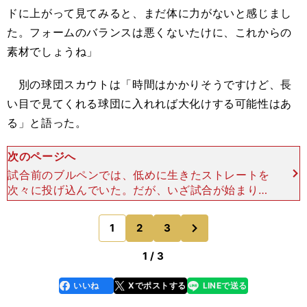
ドに上がって見てみると、まだ体に力がないと感じまし
た。フォームのバランスは悪くないたけに、これからの
素材でしょうね」
別の球団スカウトは「時間はかかりそうですけど、長
い目で見てくれる球団に入れれば大化けする可能性はあ
る」と語った。
次のページへ
試合前のブルペンでは、低めに生きたストレートを
次々に投げ込んでいた。だが、いざ試合が始まりマ
ウンドに立つと、福島は投球練習の初球から３球連
続で大きく高めに抜けるボール球を投げた。 さら
次
1
2
3
のページへ
にプレーボール
1 / 3
いいね
Xでポストする
LINEで送る
line
faceboo
x
k