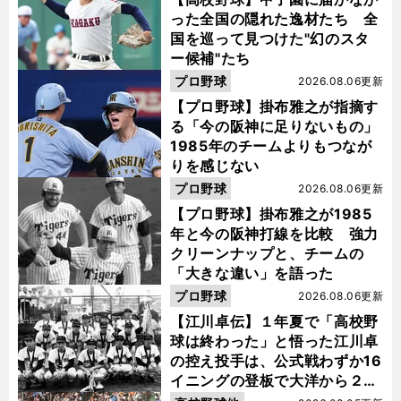
った全国の隠れた逸材たち 全
国を巡って見つけた"幻のスタ
ー候補"たち
プロ野球
2026.08.06更新
【プロ野球】掛布雅之が指摘す
る「今の阪神に足りないもの」
1985年のチームよりもつなが
りを感じない
プロ野球
2026.08.06更新
【プロ野球】掛布雅之が1985
年と今の阪神打線を比較 強力
クリーンナップと、チームの
「大きな違い」を語った
プロ野球
2026.08.06更新
【江川卓伝】１年夏で「高校野
球は終わった」と悟った江川卓
の控え投手は、公式戦わずか16
イニングの登板で大洋から２位
指名を受けた