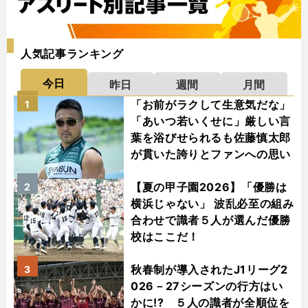
人気記事ランキング
今日
昨日
週間
月間
「お前がラクして生意気だな」
1
「あいつ若いくせに」厳しい言
葉を浴びせられるも佐藤慎太郎
が貫いた誇りとファンへの思い
【夏の甲子園2026】「優勝は
2
横浜じゃない」 波乱必至の組み
合わせで識者５人が選んだ優勝
校はここだ！
秋春制が導入されたJ1リーグ2
3
026－27シーズンの行方はい
かに!? ５人の識者が全順位を