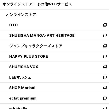
オンラインストア・
その他WEBサービス
く
で
ィ
い
開
ン
ウ
オンラインストア
く
ド
ィ
ウ
ン
OTO
で
ド
新
開
ウ
し
SHUEISHA MANGA-ART HERITAGE
く
で
い
新
開
ウ
し
ジャンプキャラクターズストア
く
ィ
い
新
ン
ウ
し
HAPPY PLUS STORE
ド
ィ
い
新
ウ
ン
ウ
し
SHUEISHA VOX
で
ド
ィ
い
新
開
ウ
ン
ウ
し
LEEマルシェ
く
で
ド
ィ
い
新
開
ウ
ン
ウ
し
SHOP Marisol
く
で
ド
ィ
い
新
開
ウ
ン
ウ
し
eclat premium
く
で
ド
ィ
い
新
開
ウ
ン
ウ
し
mirabella
く
で
ド