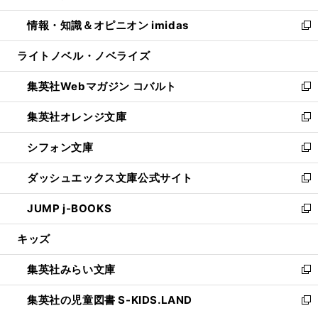
開
ウ
ン
ウ
し
情報・知識＆オピニオン imidas
く
で
ド
ィ
い
新
開
ウ
ン
ウ
し
ライトノベル・ノベライズ
く
で
ド
ィ
い
開
ウ
ン
ウ
集英社Webマガジン コバルト
く
で
ド
ィ
新
開
ウ
ン
し
集英社オレンジ文庫
く
で
ド
い
新
開
ウ
ウ
し
シフォン文庫
く
で
ィ
い
新
開
ン
ウ
し
ダッシュエックス文庫公式サイト
く
ド
ィ
い
新
ウ
ン
ウ
し
JUMP j-BOOKS
で
ド
ィ
い
新
開
ウ
ン
ウ
し
キッズ
く
で
ド
ィ
い
開
ウ
ン
ウ
集英社みらい文庫
く
で
ド
ィ
新
開
ウ
ン
し
集英社の児童図書 S-KIDS.LAND
く
で
ド
い
新
開
ウ
ウ
し