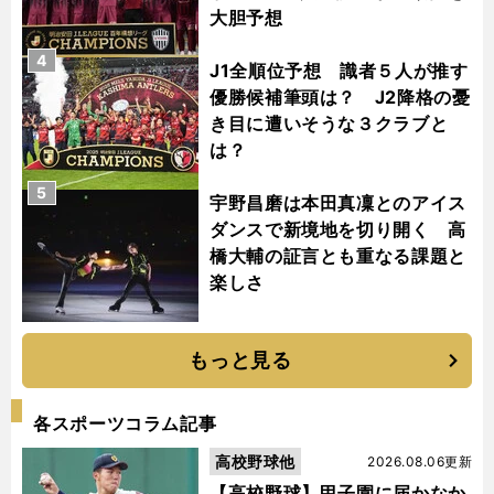
大胆予想
4
J1全順位予想 識者５人が推す
優勝候補筆頭は？ J2降格の憂
き目に遭いそうな３クラブと
は？
5
宇野昌磨は本田真凜とのアイス
ダンスで新境地を切り開く 高
橋大輔の証言とも重なる課題と
楽しさ
もっと見る
各スポーツコラム記事
高校野球他
2026.08.06更新
【高校野球】甲子園に届かなか