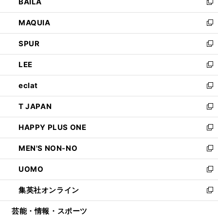
BAILA
く
ィ
い
新
ン
ウ
し
MAQUIA
ド
ィ
い
新
ウ
ン
ウ
し
SPUR
で
ド
ィ
い
新
開
ウ
ン
ウ
し
LEE
く
で
ド
ィ
い
新
開
ウ
ン
ウ
し
eclat
く
で
ド
ィ
い
新
開
ウ
ン
ウ
し
T JAPAN
く
で
ド
ィ
い
新
開
ウ
ン
ウ
し
HAPPY PLUS ONE
く
で
ド
ィ
い
新
開
ウ
ン
ウ
し
MEN'S NON-NO
く
で
ド
ィ
い
新
開
ウ
ン
ウ
し
UOMO
く
で
ド
ィ
い
新
開
ウ
ン
ウ
し
集英社オンライン
く
で
ド
ィ
い
新
開
ウ
ン
ウ
し
芸能・情報・スポーツ
く
で
ド
ィ
い