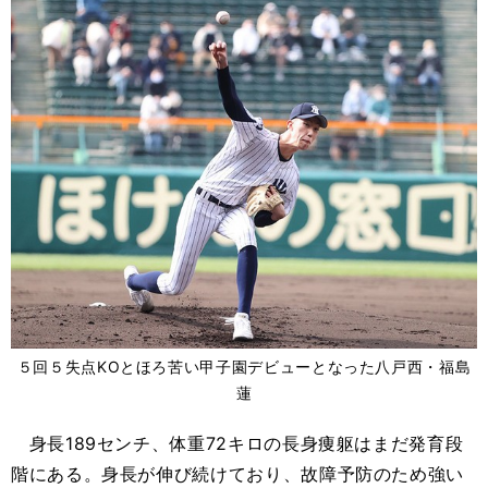
５回５失点KOとほろ苦い甲子園デビューとなった八戸西・福島
蓮
身長189センチ、体重72キロの長身痩躯はまだ発育段
階にある。身長が伸び続けており、故障予防のため強い