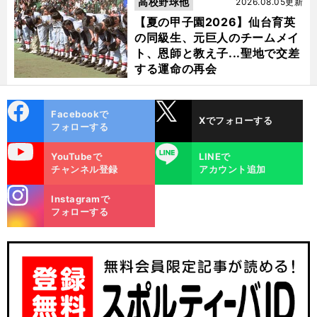
高校野球他
2026.08.05更新
【夏の甲子園2026】仙台育英
の同級生、元巨人のチームメイ
ト、恩師と教え子...聖地で交差
する運命の再会
cebo
X
Facebookで
Xでフォローする
ok
フォローする
uTube
LINE
YouTubeで
LINEで
チャンネル登録
アカウント追加
stagra
Instagramで
m
フォローする