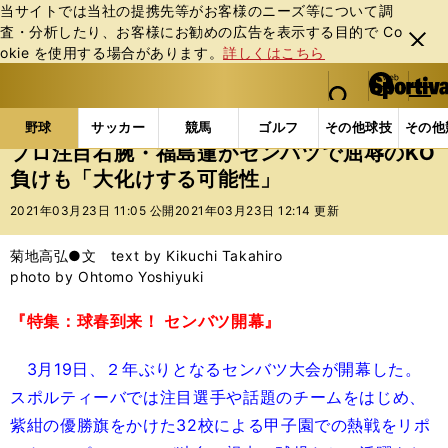
当サイトでは当社の提携先等がお客様のニーズ等について調
査・分析したり、お客様にお勧めの広告を表⽰する⽬的で Co
閉じ
okie を使⽤する場合があります。
詳しくはこちら
る
マイペ
web Sportiva (webスポルティーバ)
検索
メニュ
we
ー
野球の記事一覧
高校野球他
プロ注目右腕・福島蓮が
b
ジ
野球
サッカー
競馬
ゴルフ
その他球技
その他
ス
プロ注目右腕・福島蓮がセンバツで屈辱のKO
ポ
負けも「大化けする可能性」
ル
テ
2021年03月23日 11:05 公開
2021年03月23日 12:14 更新
ィ
ー
菊地高弘●文 text by Kikuchi Takahiro
バ
photo by Ohtomo Yoshiyuki
『特集：球春到来！ センバツ開幕』
3月19日、２年ぶりとなるセンバツ大会が開幕した。
スポルティーバでは注目選手や話題のチームをはじめ、
紫紺の優勝旗をかけた32校による甲子園での熱戦をリポ