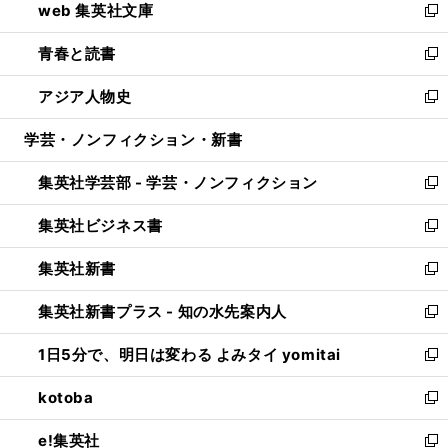
web 集英社文庫
ド
ィ
い
新
ウ
ン
ウ
し
青春と読書
で
ド
ィ
い
新
開
ウ
ン
ウ
し
アジア人物史
く
で
ド
ィ
い
新
開
ウ
ン
ウ
し
学芸・ノンフィクション・新書
く
で
ド
ィ
い
開
ウ
ン
ウ
集英社学芸部 - 学芸・ノンフィクション
く
で
ド
ィ
新
開
ウ
ン
し
集英社ビジネス書
く
で
ド
い
新
開
ウ
ウ
し
集英社新書
く
で
ィ
い
新
開
ン
ウ
し
集英社新書プラス - 知の水先案内人
く
ド
ィ
い
新
ウ
ン
ウ
し
1日5分で、明日は変わる よみタイ yomitai
で
ド
ィ
い
新
開
ウ
ン
ウ
し
kotoba
く
で
ド
ィ
い
新
開
ウ
ン
ウ
し
e!集英社
く
で
ド
ィ
い
新