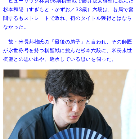
ヒューリック杯第96期棋聖戦で藤井聡太棋聖に挑んだ
杉本和陽（すぎもと・かずお／33歳）六段は、各局で奮
闘するもストレートで敗れ、初のタイトル獲得とはなら
なかった。
故・米長邦雄氏の「最後の弟子」と言われ、その師匠
が永世称号を持つ棋聖戦に挑んだ杉本六段に、米長永世
棋聖との思い出や、継承している思いを伺った。