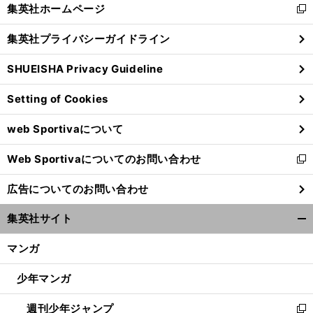
く/
集英社ホームページ
新
閉
し
じ
集英社プライバシーガイドライン
い
る
ウ
SHUEISHA Privacy Guideline
ィ
ン
Setting of Cookies
ド
ウ
web Sportivaについて
で
開
Web Sportivaについてのお問い合わせ
く
新
し
広告についてのお問い合わせ
い
ウ
集英社サイト
ィ
開
ン
く/
マンガ
ド
閉
ウ
じ
少年マンガ
で
る
開
週刊少年ジャンプ
く
新