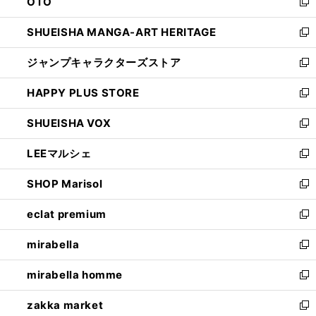
OTO
で
ド
新
開
ウ
し
SHUEISHA MANGA-ART HERITAGE
く
で
い
新
開
ウ
し
ジャンプキャラクターズストア
く
ィ
い
新
ン
ウ
し
HAPPY PLUS STORE
ド
ィ
い
新
ウ
ン
ウ
し
SHUEISHA VOX
で
ド
ィ
い
新
開
ウ
ン
ウ
し
LEEマルシェ
く
で
ド
ィ
い
新
開
ウ
ン
ウ
し
SHOP Marisol
く
で
ド
ィ
い
新
開
ウ
ン
ウ
し
eclat premium
く
で
ド
ィ
い
新
開
ウ
ン
ウ
し
mirabella
く
で
ド
ィ
い
新
開
ウ
ン
ウ
し
mirabella homme
く
で
ド
ィ
い
新
開
ウ
ン
ウ
し
zakka market
く
で
ド
ィ
い
新