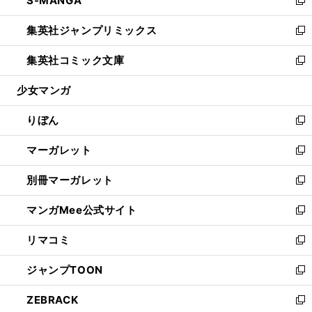
S-MANGA
で
ド
ィ
い
新
開
ウ
ン
ウ
し
集英社ジャンプリミックス
く
で
ド
ィ
い
新
開
ウ
ン
ウ
し
集英社コミック文庫
く
で
ド
ィ
い
新
開
ウ
ン
ウ
し
少女マンガ
く
で
ド
ィ
い
開
ウ
ン
ウ
りぼん
く
で
ド
ィ
新
開
ウ
ン
し
マーガレット
く
で
ド
い
新
開
ウ
ウ
し
別冊マーガレット
く
で
ィ
い
新
開
ン
ウ
し
マンガMee公式サイト
く
ド
ィ
い
新
ウ
ン
ウ
し
リマコミ
で
ド
ィ
い
新
開
ウ
ン
ウ
し
ジャンプTOON
く
で
ド
ィ
い
新
開
ウ
ン
ウ
し
ZEBRACK
く
で
ド
ィ
い
新