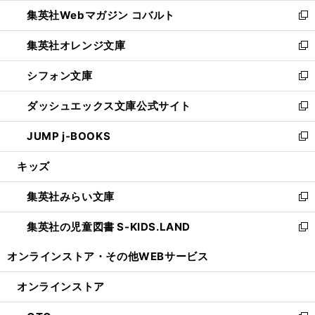
ウ
ン
ウ
集英社Webマガジン コバルト
く
で
ド
ィ
新
開
ウ
ン
し
集英社オレンジ文庫
く
で
ド
い
新
開
ウ
ウ
し
シフォン文庫
く
で
ィ
い
新
開
ン
ウ
し
ダッシュエックス文庫公式サイト
く
ド
ィ
い
新
ウ
ン
ウ
し
JUMP j-BOOKS
で
ド
ィ
い
新
開
ウ
ン
ウ
し
キッズ
く
で
ド
ィ
い
開
ウ
ン
ウ
集英社みらい文庫
く
で
ド
ィ
新
開
ウ
ン
し
集英社の児童図書 S-KIDS.LAND
く
で
ド
い
新
開
ウ
ウ
し
オンラインストア・
その他WEBサービス
く
で
ィ
い
開
ン
ウ
オンラインストア
く
ド
ィ
ウ
ン