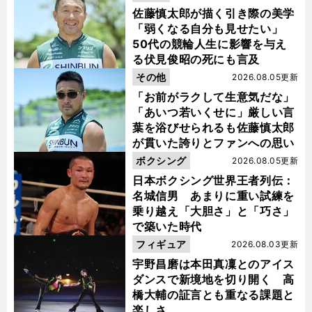
佐藤慎太郎が描く引き際の美学
「弱くなる自分も見せたい」
50代の競輪人生に影響を与え
る伏見俊昭の死にも言及
その他
2026.08.05更新
「お前がラクして生意気だな」
「あいつ若いくせに」厳しい言
葉を浴びせられるも佐藤慎太郎
が貫いた誇りとファンへの思い
ボクシング
2026.08.05更新
日本ボクシング世界王者列伝：
名城信男 あまりに重い試練を
乗り越え「大胆さ」と「巧さ」
で築いた時代
フィギュア
2026.08.03更新
宇野昌磨は本田真凜とのアイス
ダンスで新境地を切り開く 高
橋大輔の証言とも重なる課題と
楽しさ