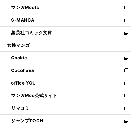
開
ウ
ン
ウ
し
マンガMeets
く
で
ド
ィ
い
新
開
ウ
ン
ウ
し
S-MANGA
く
で
ド
ィ
い
新
開
ウ
ン
ウ
し
集英社コミック文庫
く
で
ド
ィ
い
新
開
ウ
ン
ウ
し
女性マンガ
く
で
ド
ィ
い
開
ウ
ン
ウ
Cookie
く
で
ド
ィ
新
開
ウ
ン
し
Cocohana
く
で
ド
い
新
開
ウ
ウ
し
office YOU
く
で
ィ
い
新
開
ン
ウ
し
マンガMee公式サイト
く
ド
ィ
い
新
ウ
ン
ウ
し
リマコミ
で
ド
ィ
い
新
開
ウ
ン
ウ
し
ジャンプTOON
く
で
ド
ィ
い
新
開
ウ
ン
ウ
し