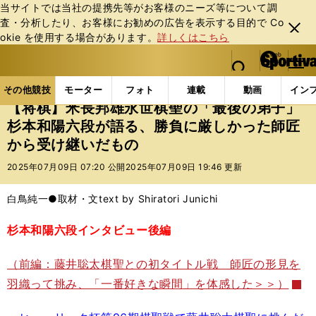
当サイトでは当社の提携先等がお客様のニーズ等について調
査・分析したり、お客様にお勧めの広告を表⽰する⽬的で Co
閉じ
okie を使⽤する場合があります。
詳しくはこちら
る
マイペ
web Sportiva (webスポルティーバ)
検索
メニュ
we
ー
その他競技の記事一覧
その他競技
その他
【将
b
ジ
その他競技
モーター
フォト
連載
動画
イン
ス
【将棋】米長邦雄永世棋聖の「最後の弟子」
ポ
杉本和陽六段が語る、勝負に厳しかった師匠
ル
から受け継いだもの
テ
ィ
2025年07月09日 07:20 公開
2025年07月09日 19:46 更新
ー
バ
白鳥純一●取材・文text by Shiratori Junichi
杉本和陽六段インタビュー後編
（前編：藤井聡太棋聖との初タイトル戦 師匠の形見を
羽織って挑み、「一番好きな瞬間」を体感した＞＞）