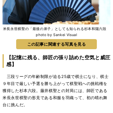
米長永世棋聖の「最後の弟子」としても知られる杉本和陽六段
photo by Sankei Visual
この記事に関連する写真を見る
【記憶に残る、師匠の張り詰めた空気と威圧
感】
三段リーグの年齢制限が迫る25歳で棋士になり、棋士
９年目で厳しい予選を勝ち上がって棋聖戦への挑戦権を
獲得した杉本六段。藤井棋聖との対局には、師匠である
米長永世棋聖の形見である和服を羽織って、初の晴れ舞
台に挑んだ。