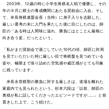
2003年、12歳の時に小学生将棋名人戦で優勝し、その
年の９月に棋士の養成機関にあたる奨励会に入会。そし
て、米長将棋連盟会長（当時）に弟子入りを志願した。
厳しい選考の末に入門を果たした後に目にしたのは、師
匠の「ある時は人間味に溢れ、勝負にはとことん厳格に
向き合う姿」だったという。
「私がまだ奨励会で過ごしていた10代の頃、師匠に対局
を見ていただいた時に厳しい目で将棋盤を見つめている
姿や、極限まで張り詰めた空気感や威圧感がとても印象
に残っています」
米長永世棋聖の勝負に対する厳しさは、道場を離れた
家庭内でも見られたという。杉本六段は「以前、師匠の
奥様が私に話してくださったエピソードですが......」と前
置きした上で、こう続けた。