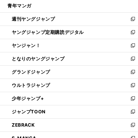
し
青年マンガ
く
で
ド
ィ
い
開
ウ
ン
ウ
週刊ヤングジャンプ
く
で
ド
ィ
新
開
ウ
ン
し
ヤングジャンプ定期購読デジタル
く
で
ド
い
新
開
ウ
ウ
し
ヤンジャン！
く
で
ィ
い
新
開
ン
ウ
し
となりのヤングジャンプ
く
ド
ィ
い
新
ウ
ン
ウ
し
グランドジャンプ
で
ド
ィ
い
新
開
ウ
ン
ウ
し
ウルトラジャンプ
く
で
ド
ィ
い
新
開
ウ
ン
ウ
し
少年ジャンプ+
く
で
ド
ィ
い
新
開
ウ
ン
ウ
し
ジャンプTOON
く
で
ド
ィ
い
新
開
ウ
ン
ウ
し
ZEBRACK
く
で
ド
ィ
い
新
開
ウ
ン
ウ
し
く