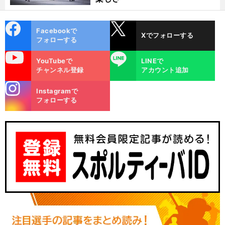
cebo
X
Facebookで
Xでフォローする
ok
フォローする
uTube
LINE
YouTubeで
LINEで
チャンネル登録
アカウント追加
stagra
Instagramで
m
フォローする
前
へ