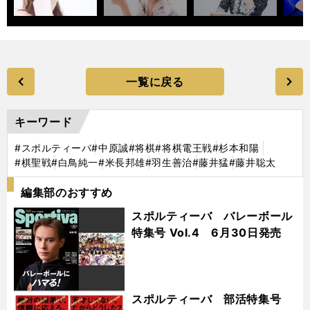
一覧に戻る
キーワード
#スポルティーバ
#中原誠
#将棋
#将棋電王戦
#杉本和陽
#棋聖戦
#白鳥純一
#米長邦雄
#羽生善治
#藤井猛
#藤井聡太
編集部のおすすめ
スポルティーバ バレーボール
特集号 Vol.4 6月30日発売
スポルティーバ 部活特集号