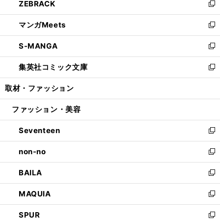
ZEBRACK
く
で
ド
ィ
い
新
開
ウ
ン
ウ
し
マンガMeets
く
で
ド
ィ
い
新
開
ウ
ン
ウ
し
S-MANGA
く
で
ド
ィ
い
新
開
ウ
ン
ウ
し
集英社コミック文庫
く
で
ド
ィ
い
新
開
ウ
ン
ウ
し
取材・ファッション
く
で
ド
ィ
い
開
ウ
ン
ウ
ファッション・美容
く
で
ド
ィ
開
ウ
ン
Seventeen
く
で
ド
新
開
ウ
し
non-no
く
で
い
新
開
ウ
し
BAILA
く
ィ
い
新
ン
ウ
し
MAQUIA
ド
ィ
い
新
ウ
ン
ウ
し
SPUR
で
ド
ィ
い
新