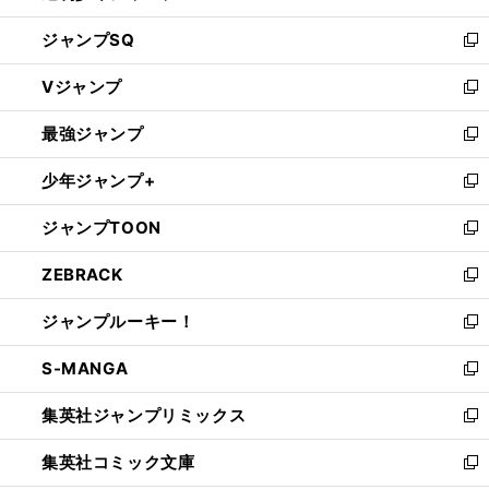
し
ジャンプSQ
い
新
ウ
し
Vジャンプ
ィ
い
新
ン
ウ
し
最強ジャンプ
ド
ィ
い
新
ウ
ン
ウ
し
少年ジャンプ+
で
ド
ィ
い
新
開
ウ
ン
ウ
し
ジャンプTOON
く
で
ド
ィ
い
新
開
ウ
ン
ウ
し
ZEBRACK
く
で
ド
ィ
い
新
開
ウ
ン
ウ
し
ジャンプルーキー！
く
で
ド
ィ
い
新
開
ウ
ン
ウ
し
S-MANGA
く
で
ド
ィ
い
新
開
ウ
ン
ウ
し
集英社ジャンプリミックス
く
で
ド
ィ
い
新
開
ウ
ン
ウ
し
集英社コミック文庫
く
で
ド
ィ
い
新
開
ウ
ン
ウ