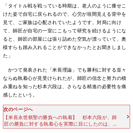
「タイトル戦を戦っている時期は、老人のように痩せこ
けた姿で自宅に戻られるので、心労が垣間見える背中を
見て、ご家族は心配されていたようです。対局に向け
て、師匠が自宅の一室にこもって研究を続けるようにな
ると、師匠の部屋には張り詰めた空気が漂っていて、奥
様すらも踏み入れることができなかったとお聞きしまし
た」
かつて発表された「米長理論」でも勝利に対する並々
ならぬ執着心が見受けられたが、師匠の信念と努力の積
み重ねを知った杉本六段は、さらなる精進の必要性を痛
感したという。
次のページへ
【米長永世棋聖の勝負への執着】 杉本六段が、師
匠の勝負に対する執着心を実際に目にしたのは、2
012年１月に行なわれた最強将棋ソフト「ボンクラ