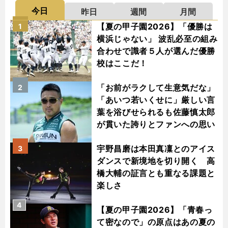
今日
昨日
週間
月間
【夏の甲子園2026】「優勝は
1
横浜じゃない」 波乱必至の組み
合わせで識者５人が選んだ優勝
校はここだ！
「お前がラクして生意気だな」
2
「あいつ若いくせに」厳しい言
葉を浴びせられるも佐藤慎太郎
が貫いた誇りとファンへの思い
宇野昌磨は本田真凜とのアイス
3
ダンスで新境地を切り開く 高
橋大輔の証言とも重なる課題と
楽しさ
4
【夏の甲子園2026】「青春っ
て密なので」の原点はあの夏の