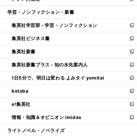
新
開
ウ
ン
ウ
し
学芸・ノンフィクション・新書
く
で
ド
ィ
い
開
ウ
ン
ウ
集英社学芸部 - 学芸・ノンフィクション
く
で
ド
ィ
新
開
ウ
ン
し
集英社ビジネス書
く
で
ド
い
新
開
ウ
ウ
し
集英社新書
く
で
ィ
い
新
開
ン
ウ
し
集英社新書プラス - 知の水先案内人
く
ド
ィ
い
新
ウ
ン
ウ
し
1日5分で、明日は変わる よみタイ yomitai
で
ド
ィ
い
新
開
ウ
ン
ウ
し
kotoba
く
で
ド
ィ
い
新
開
ウ
ン
ウ
し
e!集英社
く
で
ド
ィ
い
新
開
ウ
ン
ウ
し
情報・知識＆オピニオン imidas
く
で
ド
ィ
い
新
開
ウ
ン
ウ
し
ライトノベル・ノベライズ
く
で
ド
ィ
い
開