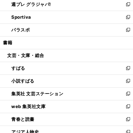
週プレ グラジャパ!
く
で
ィ
い
新
開
ン
ウ
し
Sportiva
く
ド
ィ
い
新
ウ
ン
ウ
し
パラスポ
で
ド
ィ
い
新
開
ウ
ン
ウ
し
書籍
く
で
ド
ィ
い
開
ウ
ン
ウ
文芸・文庫・総合
く
で
ド
ィ
開
ウ
ン
すばる
く
で
ド
新
開
ウ
し
小説すばる
く
で
い
新
開
ウ
し
集英社 文芸ステーション
く
ィ
い
新
ン
ウ
し
web 集英社文庫
ド
ィ
い
新
ウ
ン
ウ
し
青春と読書
で
ド
ィ
い
新
開
ウ
ン
ウ
し
アジア人物史
く
で
ド
ィ
い