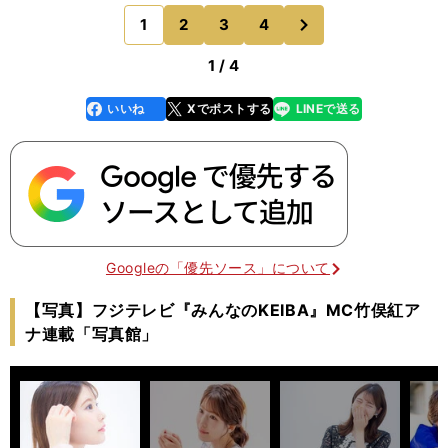
ーズ」との将棋電王戦を控えた時期だった。杉本和
次
1
2
3
4
のページへ
陽六段の師匠
1 / 4
いいね
Xでポストする
LINEで送る
line
faceboo
x
k
Googleの「優先ソース」について
【写真】フジテレビ『みんなのKEIBA』MC竹俣紅ア
ナ連載「写真館」