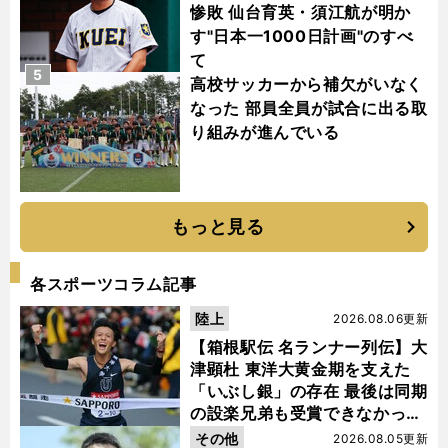
惨敗 仙台育英・須江航が明か
す"日本一1000日計画"のすべ
て
5
高校サッカーから補欠がいなく
なった 部員全員が試合に出る取
り組みが進んでいる
もっと見る
各スポーツコラム記事
陸上
2026.08.06更新
【箱根駅伝 名ランナー列伝】大
津顕杜 東洋大黄金期を支えた
「いぶし銀」の存在 最後は同期
の設楽兄弟も受賞できなかった
金栗杯に輝く
その他
2026.08.05更新