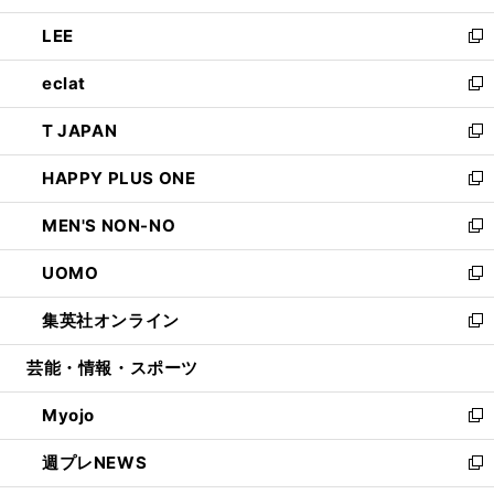
開
ウ
ン
ウ
し
LEE
く
で
ド
ィ
い
新
開
ウ
ン
ウ
し
eclat
く
で
ド
ィ
い
新
開
ウ
ン
ウ
し
T JAPAN
く
で
ド
ィ
い
新
開
ウ
ン
ウ
し
HAPPY PLUS ONE
く
で
ド
ィ
い
新
開
ウ
ン
ウ
し
MEN'S NON-NO
く
で
ド
ィ
い
新
開
ウ
ン
ウ
し
UOMO
く
で
ド
ィ
い
新
開
ウ
ン
ウ
し
集英社オンライン
く
で
ド
ィ
い
新
開
ウ
ン
ウ
し
芸能・情報・スポーツ
く
で
ド
ィ
い
開
ウ
ン
ウ
Myojo
く
で
ド
ィ
新
開
ウ
ン
し
週プレNEWS
く
で
ド
い
新
開
ウ
ウ
し