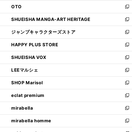
ウ
ン
OTO
で
ド
新
開
ウ
し
SHUEISHA MANGA-ART HERITAGE
く
で
い
新
開
ウ
し
ジャンプキャラクターズストア
く
ィ
い
新
ン
ウ
し
HAPPY PLUS STORE
ド
ィ
い
新
ウ
ン
ウ
し
SHUEISHA VOX
で
ド
ィ
い
新
開
ウ
ン
ウ
し
LEEマルシェ
く
で
ド
ィ
い
新
開
ウ
ン
ウ
し
SHOP Marisol
く
で
ド
ィ
い
新
開
ウ
ン
ウ
し
eclat premium
く
で
ド
ィ
い
新
開
ウ
ン
ウ
し
mirabella
く
で
ド
ィ
い
新
開
ウ
ン
ウ
し
mirabella homme
く
で
ド
ィ
い
新
開
ウ
ン
ウ
し