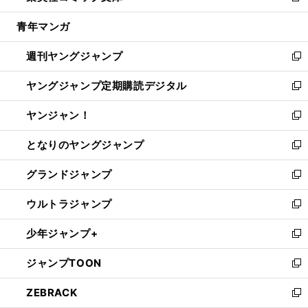
開
ウ
ン
ウ
し
青年マンガ
く
で
ド
ィ
い
開
ウ
ン
ウ
週刊ヤングジャンプ
く
で
ド
ィ
新
開
ウ
ン
し
ヤングジャンプ定期購読デジタル
く
で
ド
い
新
開
ウ
ウ
し
ヤンジャン！
く
で
ィ
い
新
開
ン
ウ
し
となりのヤングジャンプ
く
ド
ィ
い
新
ウ
ン
ウ
し
グランドジャンプ
で
ド
ィ
い
新
開
ウ
ン
ウ
し
ウルトラジャンプ
く
で
ド
ィ
い
新
開
ウ
ン
ウ
し
少年ジャンプ+
く
で
ド
ィ
い
新
開
ウ
ン
ウ
し
ジャンプTOON
く
で
ド
ィ
い
新
開
ウ
ン
ウ
し
ZEBRACK
く
で
ド
ィ
い
新
開
ウ