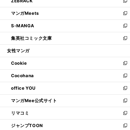
ZEBRACK
く
で
ド
ィ
い
新
開
ウ
ン
ウ
し
マンガMeets
く
で
ド
ィ
い
新
開
ウ
ン
ウ
し
S-MANGA
く
で
ド
ィ
い
新
開
ウ
ン
ウ
し
集英社コミック文庫
く
で
ド
ィ
い
新
開
ウ
ン
ウ
し
女性マンガ
く
で
ド
ィ
い
開
ウ
ン
ウ
Cookie
く
で
ド
ィ
新
開
ウ
ン
し
Cocohana
く
で
ド
い
新
開
ウ
ウ
し
office YOU
く
で
ィ
い
新
開
ン
ウ
し
マンガMee公式サイト
く
ド
ィ
い
新
ウ
ン
ウ
し
リマコミ
で
ド
ィ
い
新
開
ウ
ン
ウ
し
ジャンプTOON
く
で
ド
ィ
い
新