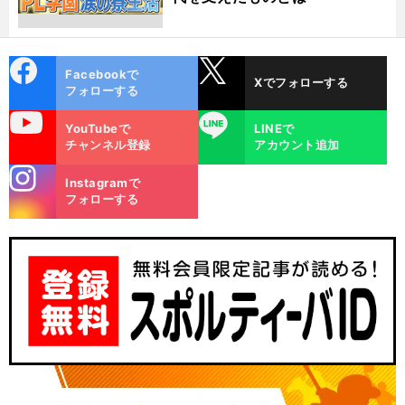
cebo
X
Facebookで
Xでフォローする
ok
フォローする
uTube
LINE
YouTubeで
LINEで
チャンネル登録
アカウント追加
stagra
Instagramで
m
フォローする