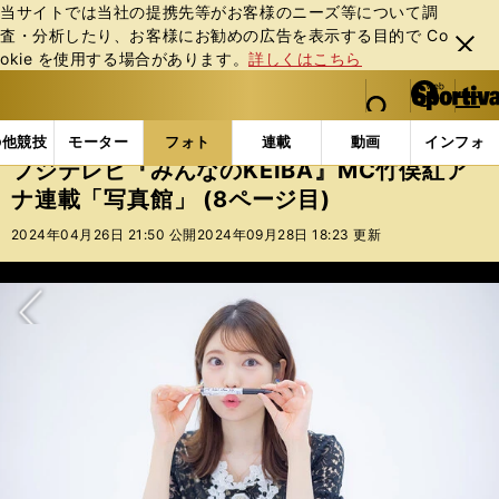
当サイトでは当社の提携先等がお客様のニーズ等について調
査・分析したり、お客様にお勧めの広告を表⽰する⽬的で Co
閉じ
okie を使⽤する場合があります。
詳しくはこちら
る
マイペ
web Sportiva (webスポルティーバ)
検索
メニュ
we
ー
フォトギャラリー
スポーツビーナスギャラリー
フジ
b
ジ
の他競技
モーター
フォト
連載
動画
インフォ
ス
フジテレビ『みんなのKEIBA』MC竹俣紅ア
ポ
ナ連載「写真館」 (8ページ目)
ル
テ
2024年04月26日 21:50 公開
2024年09月28日 18:23 更新
ィ
ー
バ
次へ