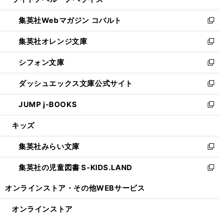
ィ
い
開
ウ
ン
ウ
集英社Webマガジン コバルト
く
で
ド
ィ
新
開
ウ
ン
し
集英社オレンジ文庫
く
で
ド
い
新
開
ウ
ウ
し
シフォン文庫
く
で
ィ
い
新
開
ン
ウ
し
ダッシュエックス文庫公式サイト
く
ド
ィ
い
新
ウ
ン
ウ
し
JUMP j-BOOKS
で
ド
ィ
い
新
開
ウ
ン
ウ
し
キッズ
く
で
ド
ィ
い
開
ウ
ン
ウ
集英社みらい文庫
く
で
ド
ィ
新
開
ウ
ン
し
集英社の児童図書 S-KIDS.LAND
く
で
ド
い
新
開
ウ
ウ
し
オンラインストア・
その他WEBサービス
く
で
ィ
い
開
ン
ウ
オンラインストア
く
ド
ィ