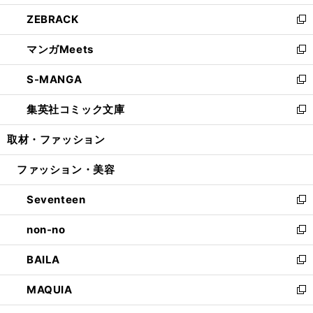
開
ウ
ン
ウ
し
ZEBRACK
く
で
ド
ィ
い
新
開
ウ
ン
ウ
し
マンガMeets
く
で
ド
ィ
い
新
開
ウ
ン
ウ
し
S-MANGA
く
で
ド
ィ
い
新
開
ウ
ン
ウ
し
集英社コミック文庫
く
で
ド
ィ
い
新
開
ウ
ン
ウ
し
取材・ファッション
く
で
ド
ィ
い
開
ウ
ン
ウ
ファッション・美容
く
で
ド
ィ
開
ウ
ン
Seventeen
く
で
ド
新
開
ウ
し
non-no
く
で
い
新
開
ウ
し
BAILA
く
ィ
い
新
ン
ウ
し
MAQUIA
ド
ィ
い
新
ウ
ン
ウ
し