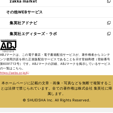
zakka market
く
で
ド
ィ
い
新
開
ウ
ン
ウ
し
その他WEBサービス
く
で
ド
ィ
い
開
ウ
ン
ウ
集英社アドナビ
く
で
ド
ィ
新
開
ウ
ン
し
集英社エディターズ・ラボ
く
で
ド
い
新
開
ウ
ウ
し
く
で
ィ
い
開
ン
ウ
ABJマークは、この電子書店・電子書籍配信サービスが、著作権者からコンテ
く
ド
ィ
ンツ使用許諾を得た正規版配信サービスであることを示す登録商標（登録番号
ウ
ン
第6091713号）です。ABJマークの詳細、ABJマークを掲示しているサービス
で
ド
の一覧はこちら。
開
ウ
https://aebs.or.jp/
新
く
で
し
い
開
本ホームページに記載の文章・画像・写真などを無断で複製するこ
ウ
く
とは法律で禁じられています。全ての著作権は株式会社 集英社に帰
ィ
属します。
ン
ド
© SHUEISHA Inc. All Rights Reserved.
ウ
で
開