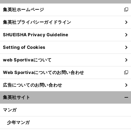
開
く/
集英社ホームページ
新
閉
し
じ
集英社プライバシーガイドライン
い
る
ウ
SHUEISHA Privacy Guideline
ィ
ン
Setting of Cookies
ド
ウ
web Sportivaについて
で
開
Web Sportivaについてのお問い合わせ
く
新
し
広告についてのお問い合わせ
い
ウ
集英社サイト
ィ
開
ン
く/
マンガ
ド
閉
ウ
じ
少年マンガ
で
る
開