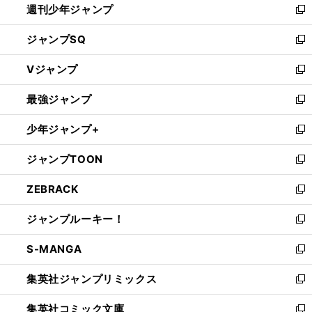
週刊少年ジャンプ
く
新
し
ジャンプSQ
い
新
ウ
し
Vジャンプ
ィ
い
新
ン
ウ
し
最強ジャンプ
ド
ィ
い
新
ウ
ン
ウ
し
少年ジャンプ+
で
ド
ィ
い
新
開
ウ
ン
ウ
し
ジャンプTOON
く
で
ド
ィ
い
新
開
ウ
ン
ウ
し
ZEBRACK
く
で
ド
ィ
い
新
開
ウ
ン
ウ
し
ジャンプルーキー！
く
で
ド
ィ
い
新
開
ウ
ン
ウ
し
S-MANGA
く
で
ド
ィ
い
新
開
ウ
ン
ウ
し
集英社ジャンプリミックス
く
で
ド
ィ
い
新
開
ウ
ン
ウ
し
集英社コミック文庫
く
で
ド
ィ
い
新