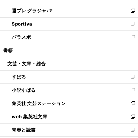
開
ウ
ウ
し
週プレ グラジャパ!
く
で
ィ
い
新
開
ン
ウ
し
Sportiva
く
ド
ィ
い
新
ウ
ン
ウ
し
パラスポ
で
ド
ィ
い
新
開
ウ
ン
ウ
し
書籍
く
で
ド
ィ
い
開
ウ
ン
ウ
文芸・文庫・総合
く
で
ド
ィ
開
ウ
ン
すばる
く
で
ド
新
開
ウ
し
小説すばる
く
で
い
新
開
ウ
し
集英社 文芸ステーション
く
ィ
い
新
ン
ウ
し
web 集英社文庫
ド
ィ
い
新
ウ
ン
ウ
し
青春と読書
で
ド
ィ
い
新
開
ウ
ン
ウ
し