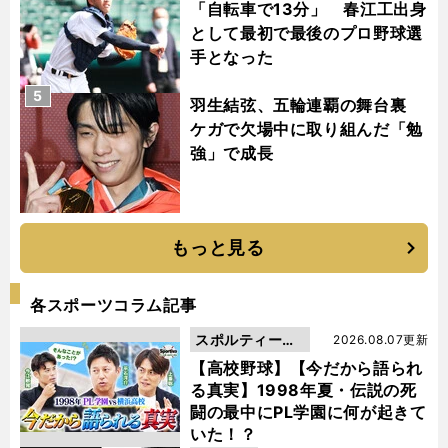
「自転車で13分」 春江工出身
として最初で最後のプロ野球選
手となった
5
羽生結弦、五輪連覇の舞台裏
ケガで欠場中に取り組んだ「勉
強」で成長
もっと見る
各スポーツコラム記事
スポルティーバ
2026.08.07更新
動画
【高校野球】【今だから語られ
る真実】1998年夏・伝説の死
闘の最中にPL学園に何が起きて
いた！？