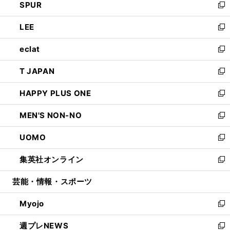
SPUR
で
ド
ィ
い
新
開
ウ
ン
ウ
し
LEE
く
で
ド
ィ
い
新
開
ウ
ン
ウ
し
eclat
く
で
ド
ィ
い
新
開
ウ
ン
ウ
し
T JAPAN
く
で
ド
ィ
い
新
開
ウ
ン
ウ
し
HAPPY PLUS ONE
く
で
ド
ィ
い
新
開
ウ
ン
ウ
し
MEN'S NON-NO
く
で
ド
ィ
い
新
開
ウ
ン
ウ
し
UOMO
く
で
ド
ィ
い
新
開
ウ
ン
ウ
し
集英社オンライン
く
で
ド
ィ
い
新
開
ウ
ン
ウ
し
芸能・情報・スポーツ
く
で
ド
ィ
い
開
ウ
ン
ウ
Myojo
く
で
ド
ィ
新
開
ウ
ン
し
週プレNEWS
く
で
ド
い
新