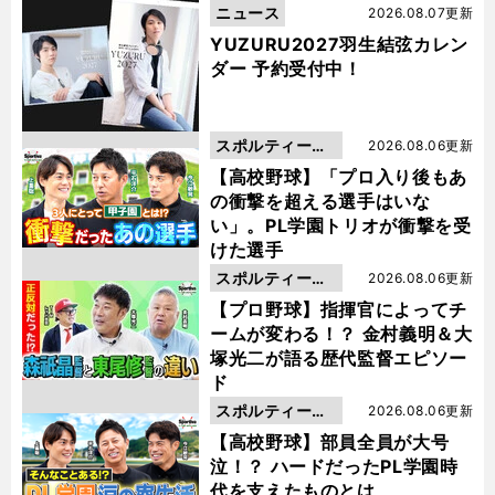
ニュース
2026.08.07更新
YUZURU2027羽生結弦カレン
ダー 予約受付中！
スポルティーバ
2026.08.06更新
動画
【高校野球】「プロ入り後もあ
の衝撃を超える選手はいな
い」。PL学園トリオが衝撃を受
けた選手
スポルティーバ
2026.08.06更新
動画
【プロ野球】指揮官によってチ
ームが変わる！？ 金村義明＆大
塚光二が語る歴代監督エピソー
ド
スポルティーバ
2026.08.06更新
動画
【高校野球】部員全員が大号
泣！？ ハードだったPL学園時
代を支えたものとは