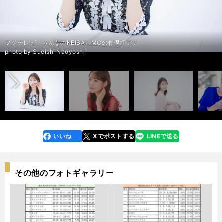
フジテレビ『みんなのKEIBA』MCの竹俣紅アナ
前へ
photo by Sueishi Naoyoshi
いいね
Xでポストする
LINEで送る
line
faceboo
x
k
その他のフォトギャラリー