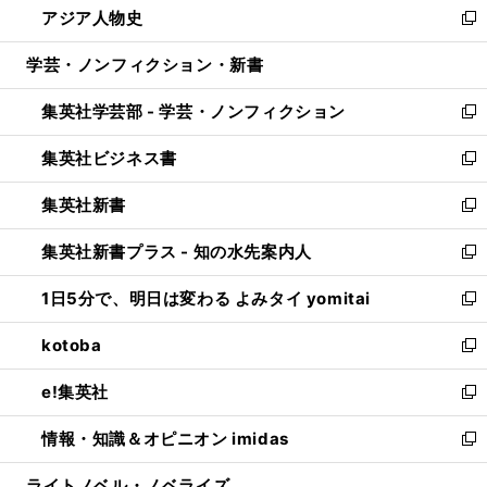
アジア人物史
く
で
ド
ィ
い
新
開
ウ
ン
ウ
し
学芸・ノンフィクション・新書
く
で
ド
ィ
い
開
ウ
ン
ウ
集英社学芸部 - 学芸・ノンフィクション
く
で
ド
ィ
新
開
ウ
ン
し
集英社ビジネス書
く
で
ド
い
新
開
ウ
ウ
し
集英社新書
く
で
ィ
い
新
開
ン
ウ
し
集英社新書プラス - 知の水先案内人
く
ド
ィ
い
新
ウ
ン
ウ
し
1日5分で、明日は変わる よみタイ yomitai
で
ド
ィ
い
新
開
ウ
ン
ウ
し
kotoba
く
で
ド
ィ
い
新
開
ウ
ン
ウ
し
e!集英社
く
で
ド
ィ
い
新
開
ウ
ン
ウ
し
情報・知識＆オピニオン imidas
く
で
ド
ィ
い
新
開
ウ
ン
ウ
し
ライトノベル・ノベライズ
く
で
ド