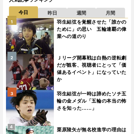
今日
昨日
週間
月間
羽生結弦を覚醒させた「誰かの
1
ために」の思い 五輪連覇の偉
業への道のり
Ｊリーグ開幕戦は白熱の逆転劇
2
だが観客、視聴者にとって「価
値あるイベント」になっていた
か
羽生結弦が一時は諦めたソチ五
3
輪の金メダル「五輪の本当の怖
さを知った......」
4
栗原陵矢が無名校進学の理由は