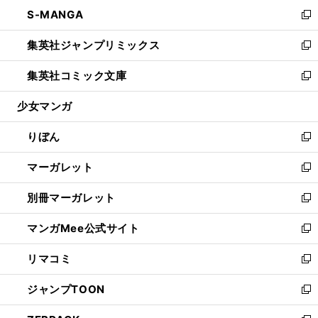
ン
ウ
し
S-MANGA
く
で
ド
ィ
い
新
開
ウ
ン
ウ
し
集英社ジャンプリミックス
く
で
ド
ィ
い
新
開
ウ
ン
ウ
し
集英社コミック文庫
く
で
ド
ィ
い
新
開
ウ
ン
ウ
し
少女マンガ
く
で
ド
ィ
い
開
ウ
ン
ウ
りぼん
く
で
ド
ィ
新
開
ウ
ン
し
マーガレット
く
で
ド
い
新
開
ウ
ウ
し
別冊マーガレット
く
で
ィ
い
新
開
ン
ウ
し
マンガMee公式サイト
く
ド
ィ
い
新
ウ
ン
ウ
し
リマコミ
で
ド
ィ
い
新
開
ウ
ン
ウ
し
ジャンプTOON
く
で
ド
ィ
い
新
開
ウ
ン
ウ
し