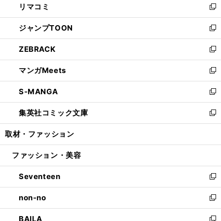
リマコミ
で
ド
ィ
い
新
開
ウ
ン
ウ
し
ジャンプTOON
く
で
ド
ィ
い
新
開
ウ
ン
ウ
し
ZEBRACK
く
で
ド
ィ
い
新
開
ウ
ン
ウ
し
マンガMeets
く
で
ド
ィ
い
新
開
ウ
ン
ウ
し
S-MANGA
く
で
ド
ィ
い
新
開
ウ
ン
ウ
し
集英社コミック文庫
く
で
ド
ィ
い
新
開
ウ
ン
ウ
し
取材・ファッション
く
で
ド
ィ
い
開
ウ
ン
ウ
ファッション・美容
く
で
ド
ィ
開
ウ
ン
Seventeen
く
で
ド
新
開
ウ
し
non-no
く
で
い
新
開
ウ
し
BAILA
く
ィ
い
新