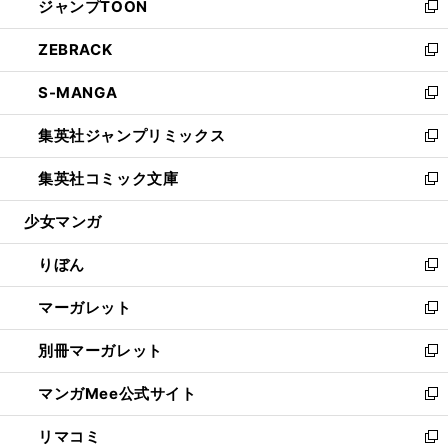
ジャンプTOON
く
で
ド
ィ
い
新
開
ウ
ン
ウ
し
ZEBRACK
く
で
ド
ィ
い
新
開
ウ
ン
ウ
し
S-MANGA
く
で
ド
ィ
い
新
開
ウ
ン
ウ
し
集英社ジャンプリミックス
く
で
ド
ィ
い
新
開
ウ
ン
ウ
し
集英社コミック文庫
く
で
ド
ィ
い
新
開
ウ
ン
ウ
し
少女マンガ
く
で
ド
ィ
い
開
ウ
ン
ウ
りぼん
く
で
ド
ィ
新
開
ウ
ン
し
マーガレット
く
で
ド
い
新
開
ウ
ウ
し
別冊マーガレット
く
で
ィ
い
新
開
ン
ウ
し
マンガMee公式サイト
く
ド
ィ
い
新
ウ
ン
ウ
し
リマコミ
で
ド
ィ
い
新