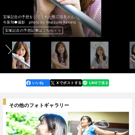
宝塚記念の予想をしてくれた熊江琉衣さん
今泉翔●撮影 photo by Imaizumi Kakeru
前へ
宝塚記念の予想記事はこちら＞＞
宝塚記念の予想記事はこちら＞＞
宝塚記念の予想記事はこちら＞＞
宝塚記念の予想記事はこちら＞＞
宝塚記念の予想記事はこちら＞＞
宝塚記念の予想記事はこちら＞＞
ヴィクトリアマイルの予想記事はこちら＞＞
ヴィクトリアマイルの予想記事はこちら＞＞
ヴィクトリアマイルの予想記事はこちら＞＞
ヴィクトリアマイルの予想記事はこちら＞＞
ヴィクトリアマイルの予想記事はこちら＞＞
ヴィクトリアマイルの予想記事はこちら＞＞
ヴィクトリアマイルの予想記事はこちら＞＞
ヴィクトリアマイルの予想記事はこちら＞＞
ヴィクトリアマイルの予想記事はこちら＞＞
皐月賞の予想記事はこちら＞＞
皐月賞の予想記事はこちら＞＞
皐月賞の予想記事はこちら＞＞
皐月賞の予想記事はこちら＞＞
皐月賞の予想記事はこちら＞＞
皐月賞の予想記事はこちら＞＞
皐月賞の予想記事はこちら＞＞
皐月賞の予想記事はこちら＞＞
皐月賞の予想記事はこちら＞＞
いいね
Xでポストする
LINEで送る
line
faceboo
x
k
その他のフォトギャラリー