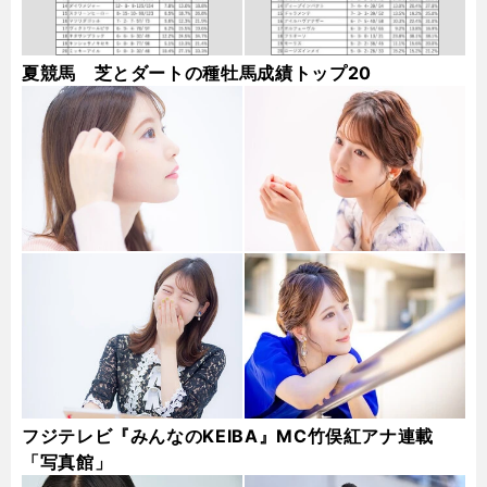
夏競馬 芝とダートの種牡馬成績トップ20
フジテレビ『みんなのKEIBA』MC竹俣紅アナ連載
「写真館」