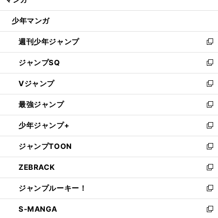
ド
閉
ウ
じ
少年マンガ
で
る
開
週刊少年ジャンプ
く
新
し
ジャンプSQ
い
新
ウ
し
Vジャンプ
ィ
い
新
ン
ウ
し
最強ジャンプ
ド
ィ
い
新
ウ
ン
ウ
し
少年ジャンプ+
で
ド
ィ
い
新
開
ウ
ン
ウ
し
ジャンプTOON
く
で
ド
ィ
い
新
開
ウ
ン
ウ
し
ZEBRACK
く
で
ド
ィ
い
新
開
ウ
ン
ウ
し
ジャンプルーキー！
く
で
ド
ィ
い
新
開
ウ
ン
ウ
し
S-MANGA
く
で
ド
ィ
い
新