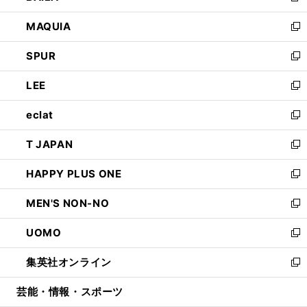
ン
ウ
し
MAQUIA
ド
ィ
い
新
ウ
ン
ウ
し
SPUR
で
ド
ィ
い
新
開
ウ
ン
ウ
し
LEE
く
で
ド
ィ
い
新
開
ウ
ン
ウ
し
eclat
く
で
ド
ィ
い
新
開
ウ
ン
ウ
し
T JAPAN
く
で
ド
ィ
い
新
開
ウ
ン
ウ
し
HAPPY PLUS ONE
く
で
ド
ィ
い
新
開
ウ
ン
ウ
し
MEN'S NON-NO
く
で
ド
ィ
い
新
開
ウ
ン
ウ
し
UOMO
く
で
ド
ィ
い
新
開
ウ
ン
ウ
し
集英社オンライン
く
で
ド
ィ
い
新
開
ウ
ン
ウ
し
芸能・情報・スポーツ
く
で
ド
ィ
い
開
ウ