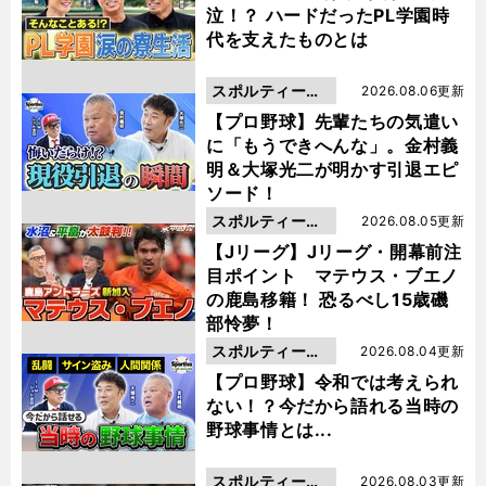
泣！？ ハードだったPL学園時
代を支えたものとは
スポルティーバ
2026.08.06更新
動画
【プロ野球】先輩たちの気遣い
に「もうできへんな」。金村義
明＆大塚光二が明かす引退エピ
ソード！
スポルティーバ
2026.08.05更新
動画
【Jリーグ】Jリーグ・開幕前注
目ポイント マテウス・ブエノ
の鹿島移籍！ 恐るべし15歳磯
部怜夢！
スポルティーバ
2026.08.04更新
動画
【プロ野球】令和では考えられ
ない！？今だから語れる当時の
野球事情とは...
スポルティーバ
2026.08.03更新