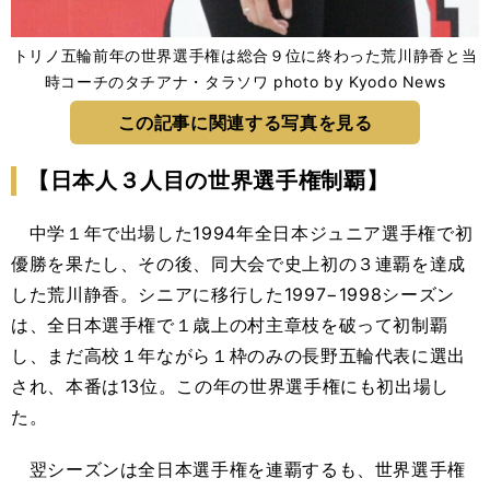
トリノ五輪前年の世界選手権は総合９位に終わった荒川静香と当
時コーチのタチアナ・タラソワ photo by Kyodo News
この記事に関連する写真を見る
【日本人３人目の世界選手権制覇】
中学１年で出場した1994年全日本ジュニア選手権で初
優勝を果たし、その後、同大会で史上初の３連覇を達成
した荒川静香。シニアに移行した1997−1998シーズン
は、全日本選手権で１歳上の村主章枝を破って初制覇
し、まだ高校１年ながら１枠のみの長野五輪代表に選出
され、本番は13位。この年の世界選手権にも初出場し
た。
翌シーズンは全日本選手権を連覇するも、世界選手権