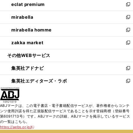
eclat premium
く
で
ド
ィ
い
新
開
ウ
ン
ウ
し
mirabella
く
で
ド
ィ
い
新
開
ウ
ン
ウ
し
mirabella homme
く
で
ド
ィ
い
新
開
ウ
ン
ウ
し
zakka market
く
で
ド
ィ
い
新
開
ウ
ン
ウ
し
その他WEBサービス
く
で
ド
ィ
い
開
ウ
ン
ウ
集英社アドナビ
く
で
ド
ィ
新
開
ウ
ン
し
集英社エディターズ・ラボ
く
で
ド
い
新
開
ウ
ウ
し
く
で
ィ
い
開
ン
ウ
ABJマークは、この電子書店・電子書籍配信サービスが、著作権者からコンテ
く
ド
ィ
ンツ使用許諾を得た正規版配信サービスであることを示す登録商標（登録番号
ウ
ン
第6091713号）です。ABJマークの詳細、ABJマークを掲示しているサービス
で
ド
の一覧はこちら。
開
ウ
https://aebs.or.jp/
新
く
で
し