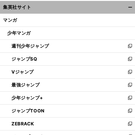
ウ
集英社サイト
ィ
開
ン
く/
マンガ
ド
閉
ウ
じ
少年マンガ
で
る
開
週刊少年ジャンプ
く
新
し
ジャンプSQ
い
新
ウ
し
Vジャンプ
ィ
い
新
ン
ウ
し
最強ジャンプ
ド
ィ
い
新
ウ
ン
ウ
し
少年ジャンプ+
で
ド
ィ
い
新
開
ウ
ン
ウ
し
ジャンプTOON
く
で
ド
ィ
い
新
開
ウ
ン
ウ
し
ZEBRACK
く
で
ド
ィ
い
新
開
ウ
ン
ウ
し