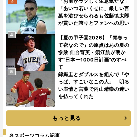
「お前がラクして生意気だな」
3
「あいつ若いくせに」厳しい言
葉を浴びせられるも佐藤慎太郎
が貫いた誇りとファンへの思い
4
【夏の甲子園2026】「青春っ
て密なので」の原点はあの夏の
惨敗 仙台育英・須江航が明か
す"日本一1000日計画"のすべ
て
5
錦織圭とダブルスを組んで「や
っぱ、すごいなこの人」 明る
い表情と言葉で内山靖崇の迷い
を払ってくれた
もっと見る
各スポーツコラム記事