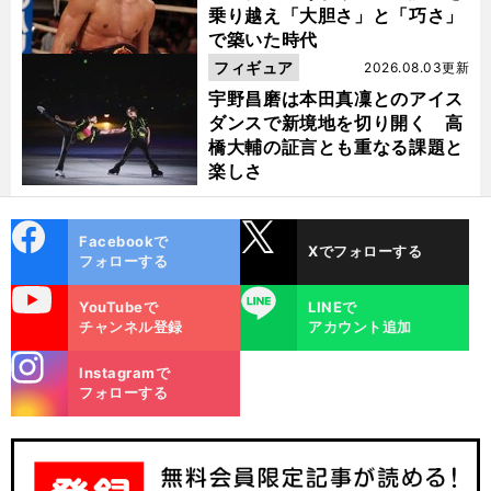
乗り越え「大胆さ」と「巧さ」
で築いた時代
フィギュア
2026.08.03更新
宇野昌磨は本田真凜とのアイス
ダンスで新境地を切り開く 高
橋大輔の証言とも重なる課題と
楽しさ
cebo
X
Facebookで
Xでフォローする
ok
フォローする
uTube
LINE
YouTubeで
LINEで
こ
、
」
前
へ
チャンネル登録
アカウント追加
stagra
Instagramで
m
フォローする