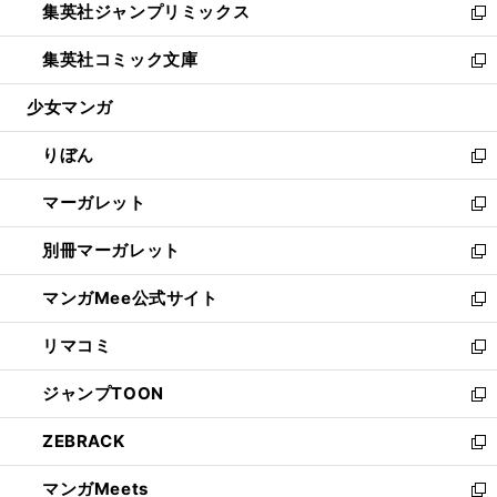
集英社ジャンプリミックス
く
で
ド
ィ
い
新
開
ウ
ン
ウ
し
集英社コミック文庫
く
で
ド
ィ
い
新
開
ウ
ン
ウ
し
少女マンガ
く
で
ド
ィ
い
開
ウ
ン
ウ
りぼん
く
で
ド
ィ
新
開
ウ
ン
し
マーガレット
く
で
ド
い
新
開
ウ
ウ
し
別冊マーガレット
く
で
ィ
い
新
開
ン
ウ
し
マンガMee公式サイト
く
ド
ィ
い
新
ウ
ン
ウ
し
リマコミ
で
ド
ィ
い
新
開
ウ
ン
ウ
し
ジャンプTOON
く
で
ド
ィ
い
新
開
ウ
ン
ウ
し
ZEBRACK
く
で
ド
ィ
い
新
開
ウ
ン
ウ
し
マンガMeets
く
で
ド
ィ
い
新