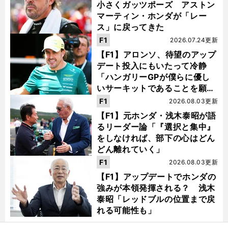
小さくガッツポーズ アストン
マーティン・ホンダが「レー
ス」に戻ってきた
F1
2026.07.24更新
【F1】アロンソ、待望のアップ
デート投入にもいたって冷静
「ハンガリーGPが僕らに優し
いサーキットであることを願
う」
F1
2026.08.03更新
【F1】元ホンダ・浅木泰昭が語
るリーダー論「『選択と集中』
をしなければ、部下の心はどん
どん離れていく」
F1
2026.08.03更新
【F1】アップデートでホンダの
強みが本領発揮される？ 浅木
泰昭「レッドブルの位置まで戻
れる可能性も」