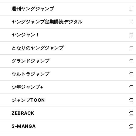
開
ウ
ン
ウ
週刊ヤングジャンプ
く
で
ド
ィ
新
開
ウ
ン
し
ヤングジャンプ定期購読デジタル
く
で
ド
い
新
開
ウ
ウ
し
ヤンジャン！
く
で
ィ
い
新
開
ン
ウ
し
となりのヤングジャンプ
く
ド
ィ
い
新
ウ
ン
ウ
し
グランドジャンプ
で
ド
ィ
い
新
開
ウ
ン
ウ
し
ウルトラジャンプ
く
で
ド
ィ
い
新
開
ウ
ン
ウ
し
少年ジャンプ+
く
で
ド
ィ
い
新
開
ウ
ン
ウ
し
ジャンプTOON
く
で
ド
ィ
い
新
開
ウ
ン
ウ
し
ZEBRACK
く
で
ド
ィ
い
新
開
ウ
ン
ウ
し
S-MANGA
く
で
ド
ィ
い
新
開
ウ
ン
ウ
し