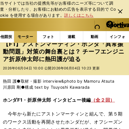
当サイトでは当社の提携先等がお客様のニーズ等について調
査・分析したり、お客様にお勧めの広告を表⽰する⽬的で Co
閉じ
okie を使⽤する場合があります。
詳しくはこちら
る
マイペ
web Sportiva (webスポルティーバ)
検索
メニュ
we
ー
モーターの記事一覧
モーター
F1
【F1】アスト
b
ジ
の他競技
モーター
フォト
連載
動画
インフォ
ス
【F1】アストンマーティン・ホンダ「異常振
ポ
動問題」対策の舞台裏とは？ チーフエンジニ
ル
ア折原伸太郎に熱田護が迫る
テ
ィ
2026年06月04日 10:00 公開
2026年06月04日 10:23 更新
ー
バ
熱田 護●取材・撮影 interview&photo by Mamoru Atsuta
川原田 剛●構成 text by Tsuyoshi Kawarada
ホンダF1・折原伸太郎 インタビュー後編
（全２回）
今年から新たにアストンマーティンと組んで、第５期
のワークス活動を再開させたホンダだが、オフシーズン