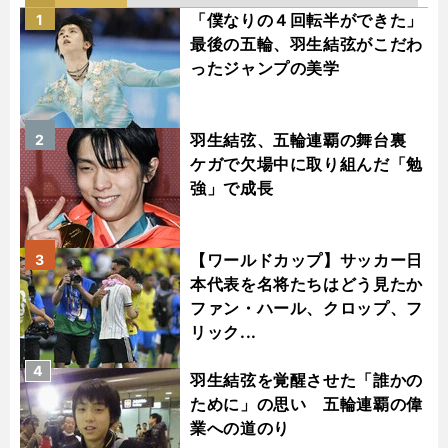
へ
F1
「僕なりの４回転半ができた」
1
最後の五輪、羽生結弦がこだわ
ったジャンプの美学
羽生結弦、五輪連覇の舞台裏
2
ケガで欠場中に取り組んだ「勉
強」で成長
【ワールドカップ】サッカー日
3
本代表を名将たちはどう見たか
ファン・ハール、クロップ、フ
リック...
4
羽生結弦を覚醒させた「誰かの
ために」の思い 五輪連覇の偉
業への道のり