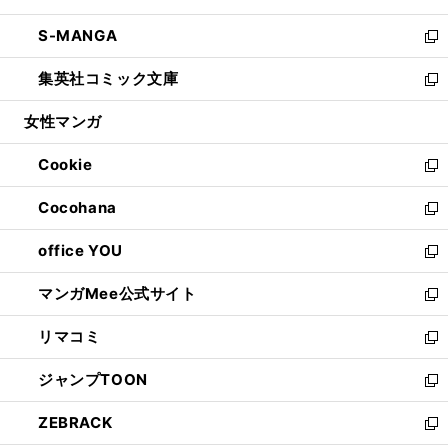
開
ウ
ン
ウ
し
S-MANGA
く
で
ド
ィ
い
新
開
ウ
ン
ウ
し
集英社コミック文庫
く
で
ド
ィ
い
新
開
ウ
ン
ウ
し
女性マンガ
く
で
ド
ィ
い
開
ウ
ン
ウ
Cookie
く
で
ド
ィ
新
開
ウ
ン
し
Cocohana
く
で
ド
い
新
開
ウ
ウ
し
office YOU
く
で
ィ
い
新
開
ン
ウ
し
マンガMee公式サイト
く
ド
ィ
い
新
ウ
ン
ウ
し
リマコミ
で
ド
ィ
い
新
開
ウ
ン
ウ
し
ジャンプTOON
く
で
ド
ィ
い
新
開
ウ
ン
ウ
し
ZEBRACK
く
で
ド
ィ
い
新
開
ウ
ン
ウ