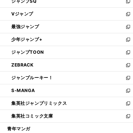
ジャンプSQ
い
新
ウ
し
Vジャンプ
ィ
い
新
ン
ウ
し
最強ジャンプ
ド
ィ
い
新
ウ
ン
ウ
し
少年ジャンプ+
で
ド
ィ
い
新
開
ウ
ン
ウ
し
ジャンプTOON
く
で
ド
ィ
い
新
開
ウ
ン
ウ
し
ZEBRACK
く
で
ド
ィ
い
新
開
ウ
ン
ウ
し
ジャンプルーキー！
く
で
ド
ィ
い
新
開
ウ
ン
ウ
し
S-MANGA
く
で
ド
ィ
い
新
開
ウ
ン
ウ
し
集英社ジャンプリミックス
く
で
ド
ィ
い
新
開
ウ
ン
ウ
し
集英社コミック文庫
く
で
ド
ィ
い
新
開
ウ
ン
ウ
し
青年マンガ
く
で
ド
ィ
い