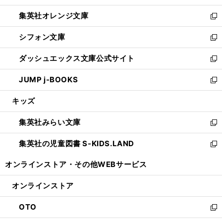
開
ウ
ン
し
集英社オレンジ文庫
く
で
ド
い
新
開
ウ
ウ
し
シフォン文庫
く
で
ィ
い
新
開
ン
ウ
し
ダッシュエックス文庫公式サイト
く
ド
ィ
い
新
ウ
ン
ウ
し
JUMP j-BOOKS
で
ド
ィ
い
新
開
ウ
ン
ウ
し
キッズ
く
で
ド
ィ
い
開
ウ
ン
ウ
集英社みらい文庫
く
で
ド
ィ
新
開
ウ
ン
し
集英社の児童図書 S-KIDS.LAND
く
で
ド
い
新
開
ウ
ウ
し
オンラインストア・
その他WEBサービス
く
で
ィ
い
開
ン
ウ
オンラインストア
く
ド
ィ
ウ
ン
OTO
で
ド
新
開
ウ
し