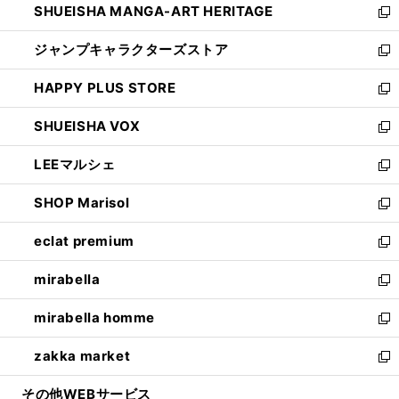
SHUEISHA MANGA-ART HERITAGE
く
で
い
新
開
ウ
し
ジャンプキャラクターズストア
く
ィ
い
新
ン
ウ
し
HAPPY PLUS STORE
ド
ィ
い
新
ウ
ン
ウ
し
SHUEISHA VOX
で
ド
ィ
い
新
開
ウ
ン
ウ
し
LEEマルシェ
く
で
ド
ィ
い
新
開
ウ
ン
ウ
し
SHOP Marisol
く
で
ド
ィ
い
新
開
ウ
ン
ウ
し
eclat premium
く
で
ド
ィ
い
新
開
ウ
ン
ウ
し
mirabella
く
で
ド
ィ
い
新
開
ウ
ン
ウ
し
mirabella homme
く
で
ド
ィ
い
新
開
ウ
ン
ウ
し
zakka market
く
で
ド
ィ
い
新
開
ウ
ン
ウ
し
その他WEBサービス
く
で
ド
ィ
い