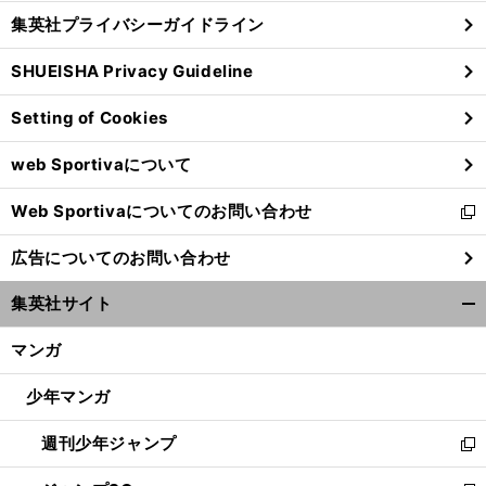
し
じ
集英社プライバシーガイドライン
い
る
ウ
SHUEISHA Privacy Guideline
ィ
ン
Setting of Cookies
ド
ウ
web Sportivaについて
で
開
Web Sportivaについてのお問い合わせ
く
新
し
広告についてのお問い合わせ
い
ウ
集英社サイト
ィ
開
ン
く/
マンガ
ド
閉
ウ
じ
少年マンガ
で
る
開
週刊少年ジャンプ
く
新
し