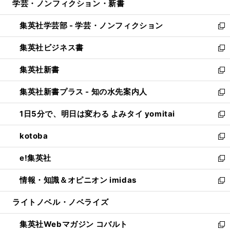
学芸・ノンフィクション・新書
く
で
ド
ィ
い
開
ウ
ン
ウ
集英社学芸部 - 学芸・ノンフィクション
く
で
ド
ィ
新
開
ウ
ン
し
集英社ビジネス書
く
で
ド
い
新
開
ウ
ウ
し
集英社新書
く
で
ィ
い
新
開
ン
ウ
し
集英社新書プラス - 知の水先案内人
く
ド
ィ
い
新
ウ
ン
ウ
し
1日5分で、明日は変わる よみタイ yomitai
で
ド
ィ
い
新
開
ウ
ン
ウ
し
kotoba
く
で
ド
ィ
い
新
開
ウ
ン
ウ
し
e!集英社
く
で
ド
ィ
い
新
開
ウ
ン
ウ
し
情報・知識＆オピニオン imidas
く
で
ド
ィ
い
新
開
ウ
ン
ウ
し
ライトノベル・ノベライズ
く
で
ド
ィ
い
開
ウ
ン
ウ
集英社Webマガジン コバルト
く
で
ド
ィ
新