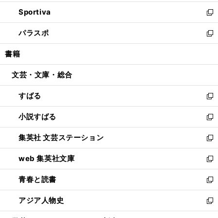
開
ン
ウ
し
Sportiva
く
ド
ィ
い
新
ウ
ン
ウ
し
パラスポ
で
ド
ィ
い
新
開
ウ
ン
ウ
し
書籍
く
で
ド
ィ
い
開
ウ
ン
ウ
文芸・文庫・総合
く
で
ド
ィ
開
ウ
ン
すばる
く
で
ド
新
開
ウ
し
小説すばる
く
で
い
新
開
ウ
し
集英社 文芸ステーション
く
ィ
い
新
ン
ウ
し
web 集英社文庫
ド
ィ
い
新
ウ
ン
ウ
し
青春と読書
で
ド
ィ
い
新
開
ウ
ン
ウ
し
アジア人物史
く
で
ド
ィ
い
新
開
ウ
ン
ウ
し