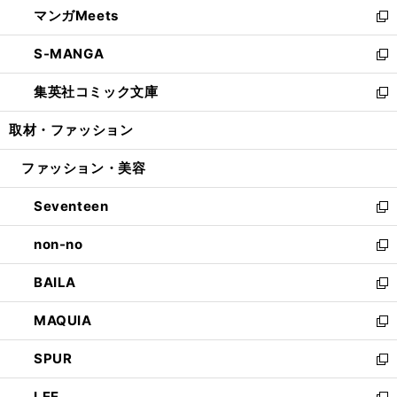
し
マンガMeets
く
で
ド
ィ
い
新
開
ウ
ン
ウ
し
S-MANGA
く
で
ド
ィ
い
新
開
ウ
ン
ウ
し
集英社コミック文庫
く
で
ド
ィ
い
新
開
ウ
ン
ウ
し
取材・ファッション
く
で
ド
ィ
い
開
ウ
ン
ウ
ファッション・美容
く
で
ド
ィ
開
ウ
ン
Seventeen
く
で
ド
新
開
ウ
し
non-no
く
で
い
新
開
ウ
し
BAILA
く
ィ
い
新
ン
ウ
し
MAQUIA
ド
ィ
い
新
ウ
ン
ウ
し
SPUR
で
ド
ィ
い
新
開
ウ
ン
ウ
し
LEE
く