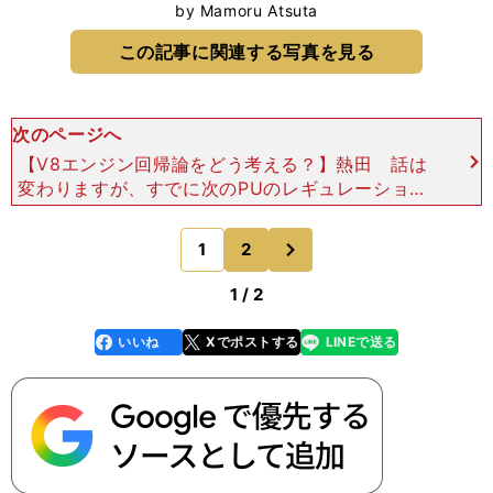
by Mamoru Atsuta
この記事に関連する写真を見る
次のページへ
【V8エンジン回帰論をどう考える？】熱田 話は
変わりますが、すでに次のPUのレギュレーション
に関して議論が始まっています。国際自動車連盟
（FIA）のモハメド・ビン・スライエム会長は遅く
次
1
2
のページへ
とも2031年
1 / 2
いいね
Xでポストする
LINEで送る
line
faceboo
x
k