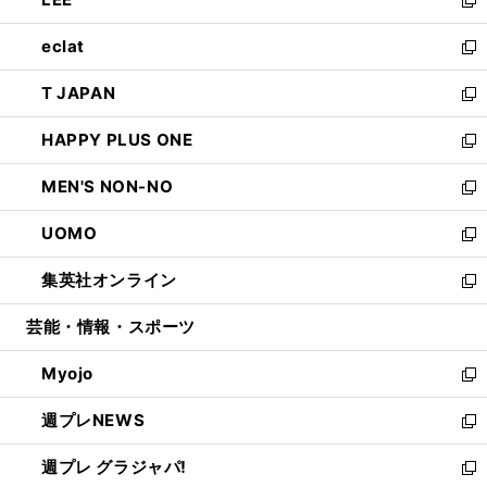
で
ド
ィ
い
新
開
ウ
ン
ウ
し
eclat
く
で
ド
ィ
い
新
開
ウ
ン
ウ
し
T JAPAN
く
で
ド
ィ
い
新
開
ウ
ン
ウ
し
HAPPY PLUS ONE
く
で
ド
ィ
い
新
開
ウ
ン
ウ
し
MEN'S NON-NO
く
で
ド
ィ
い
新
開
ウ
ン
ウ
し
UOMO
く
で
ド
ィ
い
新
開
ウ
ン
ウ
し
集英社オンライン
く
で
ド
ィ
い
新
開
ウ
ン
ウ
し
芸能・情報・スポーツ
く
で
ド
ィ
い
開
ウ
ン
ウ
Myojo
く
で
ド
ィ
新
開
ウ
ン
し
週プレNEWS
く
で
ド
い
新
開
ウ
ウ
し
週プレ グラジャパ!
く
で
ィ
い
新