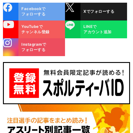
cebo
X
Facebookで
Xでフォローする
ok
フォローする
uTube
LINE
YouTubeで
LINEで
チャンネル登録
アカウント追加
stagra
Instagramで
m
フォローする