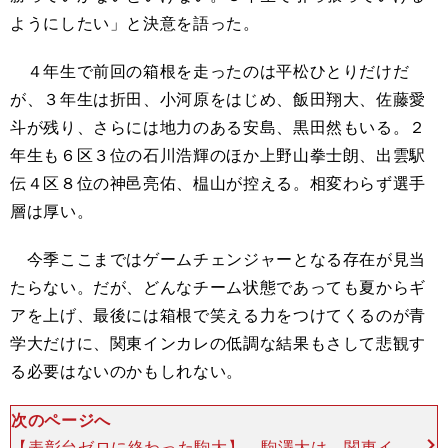
ようにしたい」と決意を語った。
４年生で前回の箱根を走ったのは平松ひとりだけだ
が、３年生は折田、小河原をはじめ、飯田翔大、佐藤愛
斗が残り、さらには地力のある安島、黒田然もいる。２
年生も６区３位の石川浩輝のほか上野山拳士朗、出雲駅
伝４区８位の神邑亮佑、榅山が控える。相変わらず選手
層は厚い。
今季ここまではゲームチェンジャーとなる存在が見当
たらない。だが、どんなチーム状態であっても夏からギ
アを上げ、最後には箱根で笑える力をつけてくるのが青
学大だけに、関東インカレの低調な結果もさして悲観す
る必要はないのかもしれない。
次のページへ
【表彰台ゼロに終わった駒大】 駒澤大は、関東イ