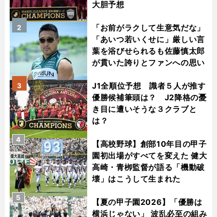
大胆予想
「お前がラクして生意気だな」
2
「あいつ若いくせに」厳しい言
葉を浴びせられるも佐藤慎太郎
が貫いた誇りとファンへの思い
J1全順位予想 識者５人が推す
3
優勝候補筆頭は？ J2降格の憂
き目に遭いそうな３クラブと
は？
4
【高校野球】創部10年目の甲子
園初出場がすべてを変えた 健大
高崎・青栁監督が語る「機動破
壊」はこうして生まれた
5
【夏の甲子園2026】「優勝は
横浜じゃない」 波乱必至の組み