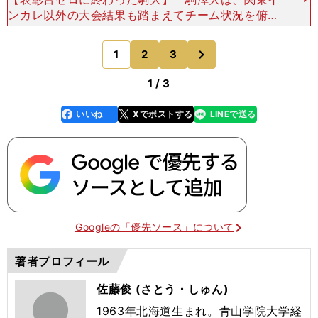
ンカレ以外の大会結果も踏まえてチーム状況を俯瞰
すると、例年よりもやや物足りない印象を受ける。
２部ハーフでは新谷倖生（４年）が７位入賞した
次
1
2
3
のページへ
ものの、牟田
1 / 3
いいね
Xでポストする
LINEで送る
line
faceboo
x
k
Googleの「優先ソース」について
著者プロフィール
佐藤俊 (さとう・しゅん)
1963年北海道生まれ。青山学院大学経