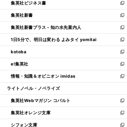
集英社ビジネス書
く
で
ド
い
新
開
ウ
ウ
し
集英社新書
く
で
ィ
い
新
開
ン
ウ
し
集英社新書プラス - 知の水先案内人
く
ド
ィ
い
新
ウ
ン
ウ
し
1日5分で、明日は変わる よみタイ yomitai
で
ド
ィ
い
新
開
ウ
ン
ウ
し
kotoba
く
で
ド
ィ
い
新
開
ウ
ン
ウ
し
e!集英社
く
で
ド
ィ
い
新
開
ウ
ン
ウ
し
情報・知識＆オピニオン imidas
く
で
ド
ィ
い
新
開
ウ
ン
ウ
し
ライトノベル・ノベライズ
く
で
ド
ィ
い
開
ウ
ン
ウ
集英社Webマガジン コバルト
く
で
ド
ィ
新
開
ウ
ン
し
集英社オレンジ文庫
く
で
ド
い
新
開
ウ
ウ
し
シフォン文庫
く
で
ィ
い
新