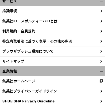
サービス
開
く/
推奨環境
閉
じ
集英社ID・スポルティーバIDとは
る
利用規約・会員規約
特定商取引法に基づく表示・その他の事項
ブラウザプッシュ通知について
サイトマップ
企業情報
開
く/
集英社ホームページ
新
閉
し
じ
集英社プライバシーガイドライン
い
る
ウ
SHUEISHA Privacy Guideline
ィ