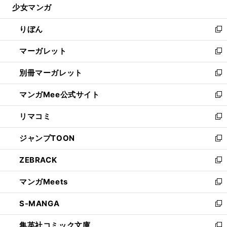
少女マンガ
く
で
ド
ィ
い
開
ウ
ン
ウ
りぼん
く
で
ド
ィ
新
開
ウ
ン
し
マーガレット
く
で
ド
い
新
開
ウ
ウ
し
別冊マーガレット
く
で
ィ
い
新
開
ン
ウ
し
マンガMee公式サイト
く
ド
ィ
い
新
ウ
ン
ウ
し
リマコミ
で
ド
ィ
い
新
開
ウ
ン
ウ
し
ジャンプTOON
く
で
ド
ィ
い
新
開
ウ
ン
ウ
し
ZEBRACK
く
で
ド
ィ
い
新
開
ウ
ン
ウ
し
マンガMeets
く
で
ド
ィ
い
新
開
ウ
ン
ウ
し
S-MANGA
く
で
ド
ィ
い
新
開
ウ
ン
ウ
し
集英社コミック文庫
く
で
ド
ィ
い