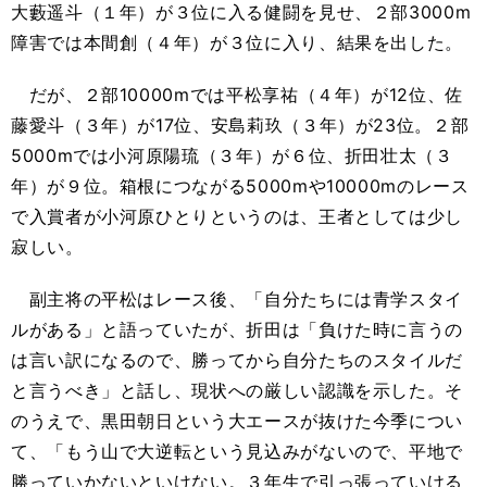
大藪遥斗（１年）が３位に入る健闘を見せ、２部
3000m
障害では本間創（４年）が３位に入り、結果を出した。
だが、２部
10000m
では平松享祐（４年）が
12
位、佐
藤愛斗（３年）が
17
位、安島莉玖（３年）が
23
位。２部
5000m
では小河原陽琉（３年）が６位、折田壮太（３
年）が９位。箱根につながる
5000m
や
10000m
のレース
で入賞者が小河原ひとりというのは、王者としては少し
寂しい。
副主将の平松はレース後、「自分たちには青学スタイ
ルがある」と語っていたが、折田は「負けた時に言うの
は言い訳になるので、勝ってから自分たちのスタイルだ
と言うべき」と話し、現状への厳しい認識を示した。そ
のうえで、黒田朝日という大エースが抜けた今季につい
て、「もう山で大逆転という見込みがないので、平地で
勝っていかないといけない。３年生で引っ張っていける