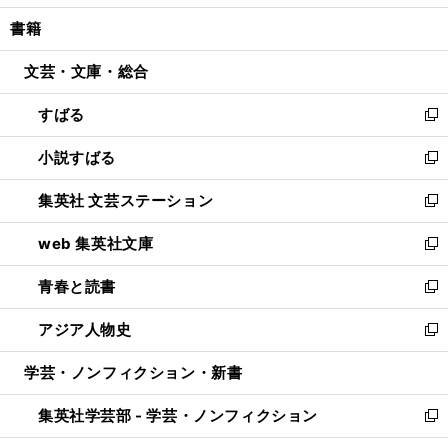
開
ウ
ン
ウ
し
書籍
く
で
ド
ィ
い
開
ウ
ン
ウ
文芸・文庫・総合
く
で
ド
ィ
開
ウ
ン
すばる
く
で
ド
新
開
ウ
し
小説すばる
く
で
い
新
開
ウ
し
集英社 文芸ステーション
く
ィ
い
新
ン
ウ
し
web 集英社文庫
ド
ィ
い
新
ウ
ン
ウ
し
青春と読書
で
ド
ィ
い
新
開
ウ
ン
ウ
し
アジア人物史
く
で
ド
ィ
い
新
開
ウ
ン
ウ
し
学芸・ノンフィクション・新書
く
で
ド
ィ
い
開
ウ
ン
ウ
集英社学芸部 - 学芸・ノンフィクション
く
で
ド
ィ
新
開
ウ
ン
し