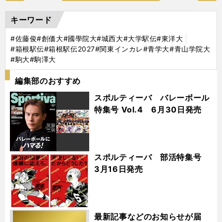
キーワード
#佐藤俊
#創価大
#國學院大
#城西大
#大学駅伝
#東洋大
#箱根駅伝
#箱根駅伝2027
#関東インカレ
#青学大
#青山学院大
#駒大
#駒澤大
編集部のおすすめ
スポルティーバ バレーボール
特集号 Vol.4 6月30日発売
スポルティーバ 部活特集号
3月16日発売
最新記事などのお知らせが届