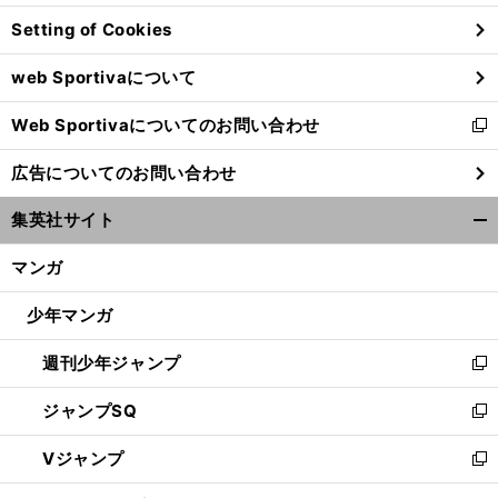
ン
Setting of Cookies
ド
ウ
web Sportivaについて
で
開
Web Sportivaについてのお問い合わせ
く
新
し
広告についてのお問い合わせ
い
ウ
集英社サイト
ィ
開
ン
く/
マンガ
ド
閉
ウ
じ
少年マンガ
で
る
開
週刊少年ジャンプ
く
新
し
ジャンプSQ
い
新
ウ
し
Vジャンプ
ィ
い
新
ン
ウ
し