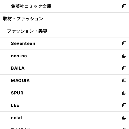
ウ
ン
ウ
し
集英社コミック文庫
く
で
ド
ィ
い
新
開
ウ
ン
ウ
し
取材・ファッション
く
で
ド
ィ
い
開
ウ
ン
ウ
ファッション・美容
く
で
ド
ィ
開
ウ
ン
Seventeen
く
で
ド
新
開
ウ
し
non-no
く
で
い
新
開
ウ
し
BAILA
く
ィ
い
新
ン
ウ
し
MAQUIA
ド
ィ
い
新
ウ
ン
ウ
し
SPUR
で
ド
ィ
い
新
開
ウ
ン
ウ
し
LEE
く
で
ド
ィ
い
新
開
ウ
ン
ウ
し
eclat
く
で
ド
ィ
い
新
開
ウ
ン
ウ
し