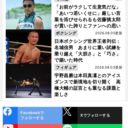
「お前がラクして生意気だな」
「あいつ若いくせに」厳しい言
葉を浴びせられるも佐藤慎太郎
が貫いた誇りとファンへの思い
ボクシング
2026.08.05更新
日本ボクシング世界王者列伝：
名城信男 あまりに重い試練を
乗り越え「大胆さ」と「巧さ」
で築いた時代
フィギュア
2026.08.03更新
宇野昌磨は本田真凜とのアイス
ダンスで新境地を切り開く 高
橋大輔の証言とも重なる課題と
楽しさ
】
前
）
、
前
へ
cebo
X
Facebookで
Xでフォローする
ok
フォローする
uTube
LINE