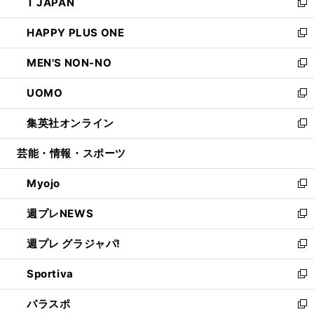
T JAPAN
く
で
ド
ィ
い
新
開
ウ
ン
ウ
し
HAPPY PLUS ONE
く
で
ド
ィ
い
新
開
ウ
ン
ウ
し
MEN'S NON-NO
く
で
ド
ィ
い
新
開
ウ
ン
ウ
し
UOMO
く
で
ド
ィ
い
新
開
ウ
ン
ウ
し
集英社オンライン
く
で
ド
ィ
い
新
開
ウ
ン
ウ
し
芸能・情報・スポーツ
く
で
ド
ィ
い
開
ウ
ン
ウ
Myojo
く
で
ド
ィ
新
開
ウ
ン
し
週プレNEWS
く
で
ド
い
新
開
ウ
ウ
し
週プレ グラジャパ!
く
で
ィ
い
新
開
ン
ウ
し
Sportiva
く
ド
ィ
い
新
ウ
ン
ウ
し
パラスポ
で
ド
ィ
い
新