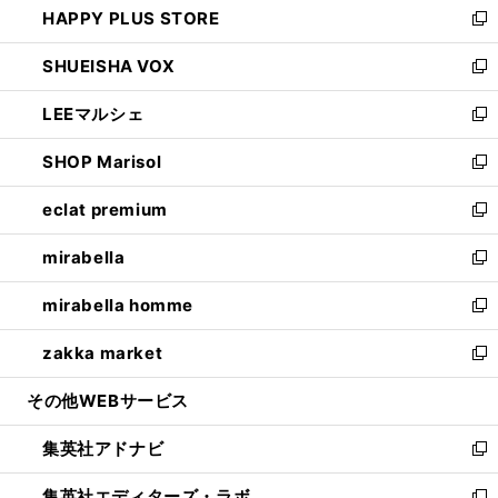
HAPPY PLUS STORE
ド
ィ
い
新
ウ
ン
ウ
し
SHUEISHA VOX
で
ド
ィ
い
新
開
ウ
ン
ウ
し
LEEマルシェ
く
で
ド
ィ
い
新
開
ウ
ン
ウ
し
SHOP Marisol
く
で
ド
ィ
い
新
開
ウ
ン
ウ
し
eclat premium
く
で
ド
ィ
い
新
開
ウ
ン
ウ
し
mirabella
く
で
ド
ィ
い
新
開
ウ
ン
ウ
し
mirabella homme
く
で
ド
ィ
い
新
開
ウ
ン
ウ
し
zakka market
く
で
ド
ィ
い
新
開
ウ
ン
ウ
し
その他WEBサービス
く
で
ド
ィ
い
開
ウ
ン
ウ
集英社アドナビ
く
で
ド
ィ
新
開
ウ
ン
し
集英社エディターズ・ラボ
く
で
ド