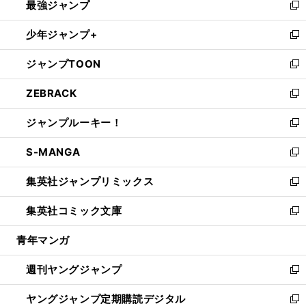
最強ジャンプ
ド
ィ
い
新
ウ
ン
ウ
し
少年ジャンプ+
で
ド
ィ
い
新
開
ウ
ン
ウ
し
ジャンプTOON
く
で
ド
ィ
い
新
開
ウ
ン
ウ
し
ZEBRACK
く
で
ド
ィ
い
新
開
ウ
ン
ウ
し
ジャンプルーキー！
く
で
ド
ィ
い
新
開
ウ
ン
ウ
し
S-MANGA
く
で
ド
ィ
い
新
開
ウ
ン
ウ
し
集英社ジャンプリミックス
く
で
ド
ィ
い
新
開
ウ
ン
ウ
し
集英社コミック文庫
く
で
ド
ィ
い
新
開
ウ
ン
ウ
し
青年マンガ
く
で
ド
ィ
い
開
ウ
ン
ウ
週刊ヤングジャンプ
く
で
ド
ィ
新
開
ウ
ン
し
ヤングジャンプ定期購読デジタル
く
で
ド
い
新