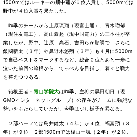
1500m
ではルーキーの畑中蓮が５位入賞し、
5000m
では
野中が４位入賞を果たした。
昨季のチームから上原琉翔（現富士通）、青木瑠郁
（現住友電工）、高山豪起（現中国電力）の三本柱が卒
業したが、野中、辻原、高石、吉田らが順調で、さらに
飯國新太（３年）や鼻野木悠翔（３年）も４月に
5000m
で自己ベストをマークするなど、総合２位とあと一歩に
泣いた前回の箱根から、てっぺんを目指し、着々と戦力
を整えつつある。
箱根王者・
青山学院大
は昨季、主将の黒田朝日（現
GMO
インターネットグループ）の存在がチームに強烈な
勢いをもたらしていたが、今季は少し様子が異なる。
２部ハーフでは鳥井健太（４年）が４位、福冨翔（３
年）が９位。２部
1500m
では榅山一颯（２年）が２位、