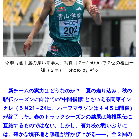
今季も選手層の厚い青学大。写真は２部1500mで２位の榅山一
颯（２年） photo by Aflo
新チームの実力はどうなのか？ 夏の走り込み、秋の
駅伝シーズンに向けての"中間指標"ともいえる関東イン
カレ（５月21～24日、ハーフマラソンは４月５日開催）
が終了した。春のトラックシーズンの結果は箱根駅伝に
直結するものではない。しかし、有力校の戦いぶりに
は、確かな現在地と課題が浮かび上がる――。全２回の