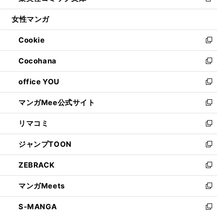
新
開
ウ
ン
ウ
し
女性マンガ
く
で
ド
ィ
い
開
ウ
ン
ウ
Cookie
く
で
ド
ィ
新
開
ウ
ン
し
Cocohana
く
で
ド
い
新
開
ウ
ウ
し
office YOU
く
で
ィ
い
新
開
ン
ウ
し
マンガMee公式サイト
く
ド
ィ
い
新
ウ
ン
ウ
し
リマコミ
で
ド
ィ
い
新
開
ウ
ン
ウ
し
ジャンプTOON
く
で
ド
ィ
い
新
開
ウ
ン
ウ
し
ZEBRACK
く
で
ド
ィ
い
新
開
ウ
ン
ウ
し
マンガMeets
く
で
ド
ィ
い
新
開
ウ
ン
ウ
し
S-MANGA
く
で
ド
ィ
い
新
開