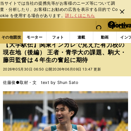
当サイトでは当社の提携先等がお客様のニーズ等について調
査・分析したり、お客様にお勧めの広告を表⽰する⽬的で Co
閉じ
okie を使⽤する場合があります。
詳しくはこちら
る
マイペ
web Sportiva (webスポルティーバ)
検索
メニュ
we
ー
その他競技の記事一覧
陸上
【大学駅伝】関東インカ
b
ジ
その他競技
モーター
フォト
連載
動画
イン
ス
【大学駅伝】関東インカレで見えた有力校の
ポ
現在地（後編） 王者・青学大の課題、駒大・
ル
藤田監督は４年生の奮起に期待
テ
ィ
2026年05月30日 06:50 公開
2026年06月09日 13:47 更新
ー
バ
佐藤俊●取材・文 text by Shun Sato