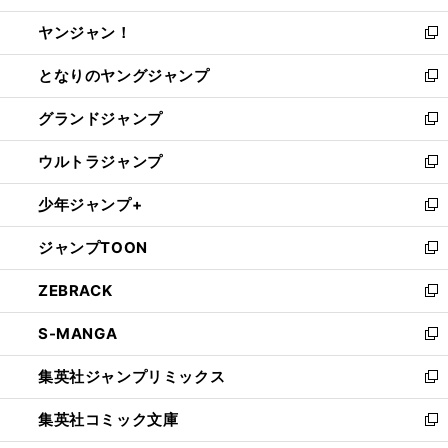
開
ウ
ウ
し
ヤンジャン！
く
で
ィ
い
新
開
ン
ウ
し
となりのヤングジャンプ
く
ド
ィ
い
新
ウ
ン
ウ
し
グランドジャンプ
で
ド
ィ
い
新
開
ウ
ン
ウ
し
ウルトラジャンプ
く
で
ド
ィ
い
新
開
ウ
ン
ウ
し
少年ジャンプ+
く
で
ド
ィ
い
新
開
ウ
ン
ウ
し
ジャンプTOON
く
で
ド
ィ
い
新
開
ウ
ン
ウ
し
ZEBRACK
く
で
ド
ィ
い
新
開
ウ
ン
ウ
し
S-MANGA
く
で
ド
ィ
い
新
開
ウ
ン
ウ
し
集英社ジャンプリミックス
く
で
ド
ィ
い
新
開
ウ
ン
ウ
し
集英社コミック文庫
く
で
ド
ィ
い
新
開
ウ
ン
ウ
し