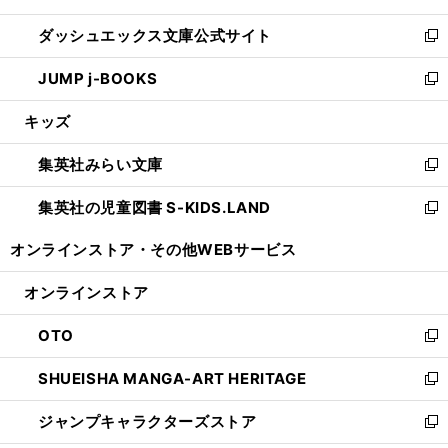
開
ン
ウ
し
ダッシュエックス文庫公式サイト
く
ド
ィ
い
新
ウ
ン
ウ
し
JUMP j-BOOKS
で
ド
ィ
い
新
開
ウ
ン
ウ
し
キッズ
く
で
ド
ィ
い
開
ウ
ン
ウ
集英社みらい文庫
く
で
ド
ィ
新
開
ウ
ン
し
集英社の児童図書 S-KIDS.LAND
く
で
ド
い
新
開
ウ
ウ
し
オンラインストア・
その他WEBサービス
く
で
ィ
い
開
ン
ウ
オンラインストア
く
ド
ィ
ウ
ン
OTO
で
ド
新
開
ウ
し
SHUEISHA MANGA-ART HERITAGE
く
で
い
新
開
ウ
し
ジャンプキャラクターズストア
く
ィ
い
新
ン
ウ
し