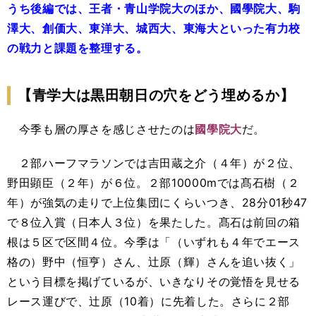
うち後編では、王者・青山学院大のほか、國學院大、駒
澤大、創価大、東洋大、城西大、東海大といった有力校
の戦力と課題を整理する。
【青学大は黒田朝日の穴をどう埋めるか】
今季も層の厚さを感じさせたのは
國學院大
だ。
２部ハーフマラソンでは吉田蔵之介（４年）が２位、
野田顕臣（２年）が６位。２部
10000m
では髙石樹（２
年）が強気の走りで上位集団にくらいつき、
28
分
01
秒
47
で８位入賞（日本人３位）を果たした。髙石は前回の箱
根は５区で区間４位。今季は「（いずれも４年でエース
格の）野中（恒亨）さん、辻原（輝）さんを追い抜く」
という目標を掲げているが、いきなりその覚悟を見せる
レース運びで、辻原（
10
着）に先着した。さらに２部