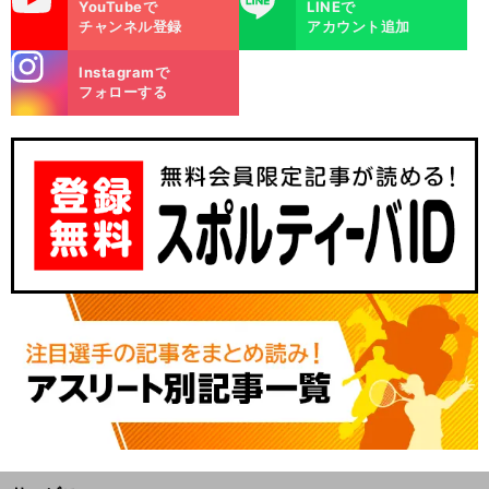
YouTubeで
LINEで
チャンネル登録
アカウント追加
stagra
Instagramで
m
フォローする