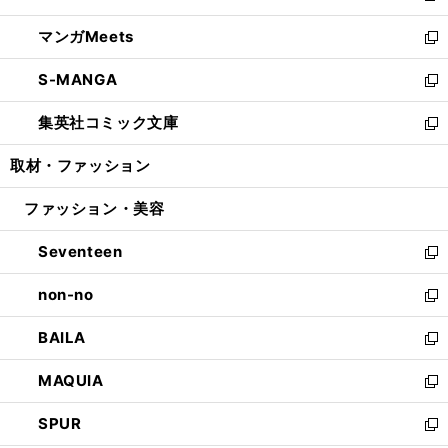
開
ウ
ン
ウ
し
マンガMeets
く
で
ド
ィ
い
新
開
ウ
ン
ウ
し
S-MANGA
く
で
ド
ィ
い
新
開
ウ
ン
ウ
し
集英社コミック文庫
く
で
ド
ィ
い
新
開
ウ
ン
ウ
し
取材・ファッション
く
で
ド
ィ
い
開
ウ
ン
ウ
ファッション・美容
く
で
ド
ィ
開
ウ
ン
Seventeen
く
で
ド
新
開
ウ
し
non-no
く
で
い
新
開
ウ
し
BAILA
く
ィ
い
新
ン
ウ
し
MAQUIA
ド
ィ
い
新
ウ
ン
ウ
し
SPUR
で
ド
ィ
い
新
開
ウ
ン