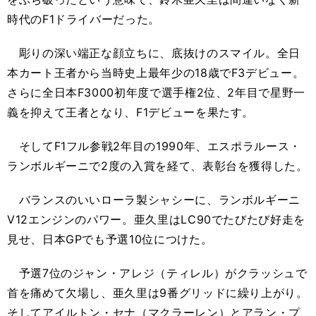
時代のF1ドライバーだった。
彫りの深い端正な顔立ちに、底抜けのスマイル。全日
本カート王者から当時史上最年少の18歳でF3デビュー。
さらに全日本F3000初年度で選手権2位、2年目で星野一
義を抑えて王者となり、F1デビューを果たす。
そしてF1フル参戦2年目の1990年、エスポラルース・
ランボルギーニで2度の入賞を経て、表彰台を獲得した。
バランスのいいローラ製シャシーに、ランボルギーニ
V12エンジンのパワー。亜久里はLC90でたびたび好走を
見せ、日本GPでも予選10位につけた。
予選7位のジャン・アレジ（ティレル）がクラッシュで
首を痛めて欠場し、亜久里は9番グリッドに繰り上がり。
そしてアイルトン・セナ（マクラーレン）とアラン・プ