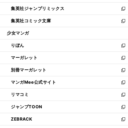
開
ウ
ン
ウ
し
集英社ジャンプリミックス
く
で
ド
ィ
い
新
開
ウ
ン
ウ
し
集英社コミック文庫
く
で
ド
ィ
い
新
開
ウ
ン
ウ
し
少女マンガ
く
で
ド
ィ
い
開
ウ
ン
ウ
りぼん
く
で
ド
ィ
新
開
ウ
ン
し
マーガレット
く
で
ド
い
新
開
ウ
ウ
し
別冊マーガレット
く
で
ィ
い
新
開
ン
ウ
し
マンガMee公式サイト
く
ド
ィ
い
新
ウ
ン
ウ
し
リマコミ
で
ド
ィ
い
新
開
ウ
ン
ウ
し
ジャンプTOON
く
で
ド
ィ
い
新
開
ウ
ン
ウ
し
ZEBRACK
く
で
ド
ィ
い
新
開
ウ
ン
ウ
し