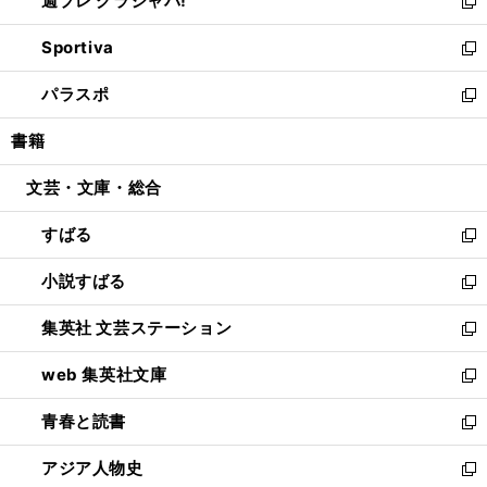
週プレ グラジャパ!
く
で
ィ
い
新
開
ン
ウ
し
Sportiva
く
ド
ィ
い
新
ウ
ン
ウ
し
パラスポ
で
ド
ィ
い
新
開
ウ
ン
ウ
し
書籍
く
で
ド
ィ
い
開
ウ
ン
ウ
文芸・文庫・総合
く
で
ド
ィ
開
ウ
ン
すばる
く
で
ド
新
開
ウ
し
小説すばる
く
で
い
新
開
ウ
し
集英社 文芸ステーション
く
ィ
い
新
ン
ウ
し
web 集英社文庫
ド
ィ
い
新
ウ
ン
ウ
し
青春と読書
で
ド
ィ
い
新
開
ウ
ン
ウ
し
アジア人物史
く
で
ド
ィ
い
新