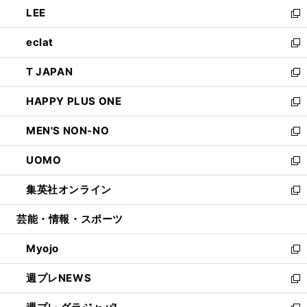
ウ
し
LEE
く
で
ド
ィ
い
新
開
ウ
ン
ウ
し
eclat
く
で
ド
ィ
い
新
開
ウ
ン
ウ
し
T JAPAN
く
で
ド
ィ
い
新
開
ウ
ン
ウ
し
HAPPY PLUS ONE
く
で
ド
ィ
い
新
開
ウ
ン
ウ
し
MEN'S NON-NO
く
で
ド
ィ
い
新
開
ウ
ン
ウ
し
UOMO
く
で
ド
ィ
い
新
開
ウ
ン
ウ
し
集英社オンライン
く
で
ド
ィ
い
新
開
ウ
ン
ウ
し
芸能・情報・スポーツ
く
で
ド
ィ
い
開
ウ
ン
ウ
Myojo
く
で
ド
ィ
新
開
ウ
ン
し
週プレNEWS
く
で
ド
い
新
開
ウ
ウ
し