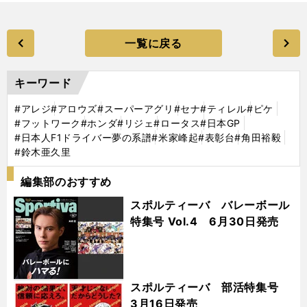
一覧に戻る
キーワード
#アレジ
#アロウズ
#スーパーアグリ
#セナ
#ティレル
#ピケ
#フットワーク
#ホンダ
#リジェ
#ロータス
#日本GP
#日本人F1ドライバー夢の系譜
#米家峰起
#表彰台
#角田裕毅
#鈴木亜久里
編集部のおすすめ
スポルティーバ バレーボール
特集号 Vol.4 6月30日発売
スポルティーバ 部活特集号
3月16日発売