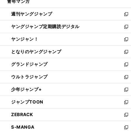
青年マンガ
く
で
ド
ィ
い
開
ウ
ン
ウ
週刊ヤングジャンプ
く
で
ド
ィ
新
開
ウ
ン
し
ヤングジャンプ定期購読デジタル
く
で
ド
い
新
開
ウ
ウ
し
ヤンジャン！
く
で
ィ
い
新
開
ン
ウ
し
となりのヤングジャンプ
く
ド
ィ
い
新
ウ
ン
ウ
し
グランドジャンプ
で
ド
ィ
い
新
開
ウ
ン
ウ
し
ウルトラジャンプ
く
で
ド
ィ
い
新
開
ウ
ン
ウ
し
少年ジャンプ+
く
で
ド
ィ
い
新
開
ウ
ン
ウ
し
ジャンプTOON
く
で
ド
ィ
い
新
開
ウ
ン
ウ
し
ZEBRACK
く
で
ド
ィ
い
新
開
ウ
ン
ウ
し
S-MANGA
く
で
ド
ィ
い
新