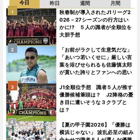
今日
昨日
週間
月間
秋春制が導入されたJ1リーグ2
1
026－27シーズンの行方はい
かに!? ５人の識者が全順位を
大胆予想
「お前がラクして生意気だな」
2
「あいつ若いくせに」厳しい言
葉を浴びせられるも佐藤慎太郎
が貫いた誇りとファンへの思い
J1全順位予想 識者５人が推す
3
優勝候補筆頭は？ J2降格の憂
き目に遭いそうな３クラブと
は？
4
【夏の甲子園2026】「優勝は
横浜じゃない」 波乱必至の組み
合わせで識者５人が選んだ優勝