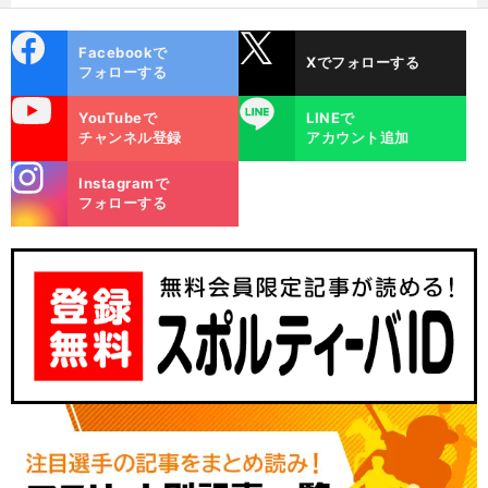
cebo
X
Facebookで
Xでフォローする
ok
フォローする
uTube
LINE
YouTubeで
LINEで
チャンネル登録
アカウント追加
stagra
Instagramで
m
フォローする
】
。
・
ホ
ど
？
」
.
.
.
列伝
で
者
ン
ンダF1に直撃取材「
うしてこんなことになってしまった
折原伸太郎チーフエンジニアが明かした原因は