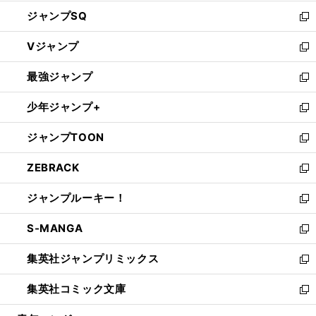
し
ジャンプSQ
い
新
ウ
し
Vジャンプ
ィ
い
新
ン
ウ
し
最強ジャンプ
ド
ィ
い
新
ウ
ン
ウ
し
少年ジャンプ+
で
ド
ィ
い
新
開
ウ
ン
ウ
し
ジャンプTOON
く
で
ド
ィ
い
新
開
ウ
ン
ウ
し
ZEBRACK
く
で
ド
ィ
い
新
開
ウ
ン
ウ
し
ジャンプルーキー！
く
で
ド
ィ
い
新
開
ウ
ン
ウ
し
S-MANGA
く
で
ド
ィ
い
新
開
ウ
ン
ウ
し
集英社ジャンプリミックス
く
で
ド
ィ
い
新
開
ウ
ン
ウ
し
集英社コミック文庫
く
で
ド
ィ
い
新
開
ウ
ン
ウ
し