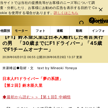
当サイトでは当社の提携先等がお客様のニーズ等について調
査・分析したり、お客様にお勧めの広告を表⽰する⽬的で Co
閉じ
okie を使⽤する場合があります。
詳しくはこちら
る
マイペ
web Sportiva (webスポルティーバ)
検索
メニュ
we
ー
モーターの記事一覧
モーター
F1
【F1】鈴木亜
b
ジ
の他競技
モーター
フォト
連載
動画
インフォ
ス
【F1】鈴木亜久里は日本人離れした有言実行
ポ
の男 「30歳までにF1ドライバー」「45歳
ル
でF1チームオーナー」
テ
ィ
2026年06月01日 06:55 公開
2026年06月29日 13:37 更新
ー
バ
米家峰起●取材・文 text by Mineoki Yoneya
日本人F1ドライバー「夢の系譜」
【第２回】鈴木亜久里
◆最初から読む＞＞【第１回】中嶋悟