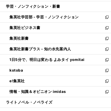
開
ウ
ン
ウ
し
学芸・ノンフィクション・新書
く
で
ド
ィ
い
開
ウ
ン
ウ
集英社学芸部 - 学芸・ノンフィクション
く
で
ド
ィ
新
開
ウ
ン
し
集英社ビジネス書
く
で
ド
い
新
開
ウ
ウ
し
集英社新書
く
で
ィ
い
新
開
ン
ウ
し
集英社新書プラス - 知の水先案内人
く
ド
ィ
い
新
ウ
ン
ウ
し
1日5分で、明日は変わる よみタイ yomitai
で
ド
ィ
い
新
開
ウ
ン
ウ
し
kotoba
く
で
ド
ィ
い
新
開
ウ
ン
ウ
し
e!集英社
く
で
ド
ィ
い
新
開
ウ
ン
ウ
し
情報・知識＆オピニオン imidas
く
で
ド
ィ
い
新
開
ウ
ン
ウ
し
ライトノベル・ノベライズ
く
で
ド
ィ
い
開
ウ
ン
ウ