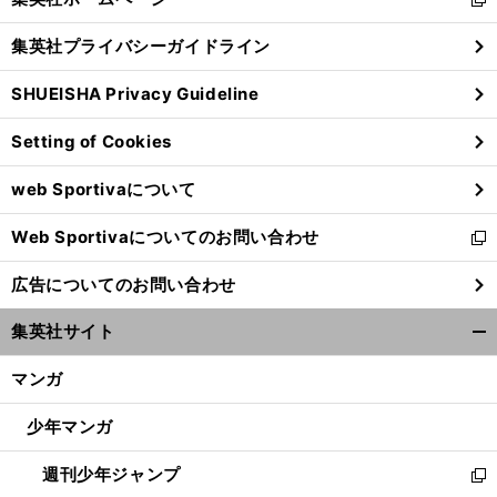
新
閉
し
じ
集英社プライバシーガイドライン
い
る
ウ
SHUEISHA Privacy Guideline
ィ
ン
Setting of Cookies
ド
ウ
web Sportivaについて
で
開
Web Sportivaについてのお問い合わせ
く
新
し
広告についてのお問い合わせ
い
ウ
集英社サイト
ィ
開
ン
く/
マンガ
ド
閉
ウ
じ
少年マンガ
で
る
開
週刊少年ジャンプ
く
新