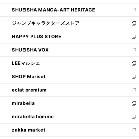
開
ウ
し
SHUEISHA MANGA-ART HERITAGE
く
で
い
新
開
ウ
し
ジャンプキャラクターズストア
く
ィ
い
新
ン
ウ
し
HAPPY PLUS STORE
ド
ィ
い
新
ウ
ン
ウ
し
SHUEISHA VOX
で
ド
ィ
い
新
開
ウ
ン
ウ
し
LEEマルシェ
く
で
ド
ィ
い
新
開
ウ
ン
ウ
し
SHOP Marisol
く
で
ド
ィ
い
新
開
ウ
ン
ウ
し
eclat premium
く
で
ド
ィ
い
新
開
ウ
ン
ウ
し
mirabella
く
で
ド
ィ
い
新
開
ウ
ン
ウ
し
mirabella homme
く
で
ド
ィ
い
新
開
ウ
ン
ウ
し
zakka market
く
で
ド
ィ
い
新
開
ウ
ン
ウ
し