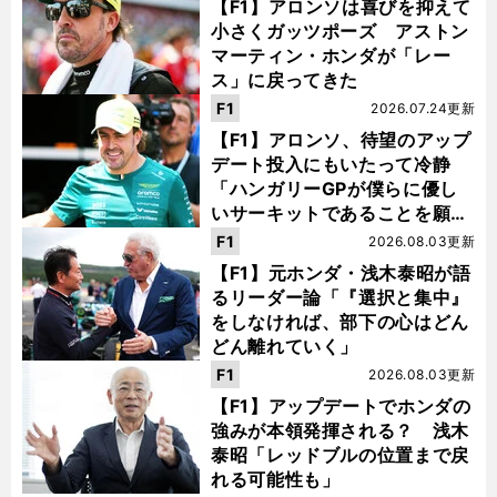
【F1】アロンソは喜びを抑えて
小さくガッツポーズ アストン
マーティン・ホンダが「レー
ス」に戻ってきた
F1
2026.07.24更新
【F1】アロンソ、待望のアップ
デート投入にもいたって冷静
「ハンガリーGPが僕らに優し
いサーキットであることを願
う」
F1
2026.08.03更新
【F1】元ホンダ・浅木泰昭が語
るリーダー論「『選択と集中』
をしなければ、部下の心はどん
どん離れていく」
F1
2026.08.03更新
【F1】アップデートでホンダの
強みが本領発揮される？ 浅木
泰昭「レッドブルの位置まで戻
れる可能性も」