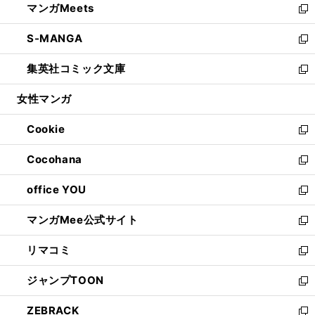
マンガMeets
く
で
ド
ィ
い
新
開
ウ
ン
ウ
し
S-MANGA
く
で
ド
ィ
い
新
開
ウ
ン
ウ
し
集英社コミック文庫
く
で
ド
ィ
い
新
開
ウ
ン
ウ
し
女性マンガ
く
で
ド
ィ
い
開
ウ
ン
ウ
Cookie
く
で
ド
ィ
新
開
ウ
ン
し
Cocohana
く
で
ド
い
新
開
ウ
ウ
し
office YOU
く
で
ィ
い
新
開
ン
ウ
し
マンガMee公式サイト
く
ド
ィ
い
新
ウ
ン
ウ
し
リマコミ
で
ド
ィ
い
新
開
ウ
ン
ウ
し
ジャンプTOON
く
で
ド
ィ
い
新
開
ウ
ン
ウ
し
ZEBRACK
く
で
ド
ィ
い
新