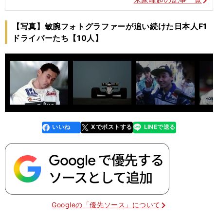
【写真】敏腕フォトグラファーが追い続けた日本人F1
ドライバーたち【10人】
いいね
Xでポストする
LINEで送る
line
faceboo
x
k
Googleの「優先ソース」について