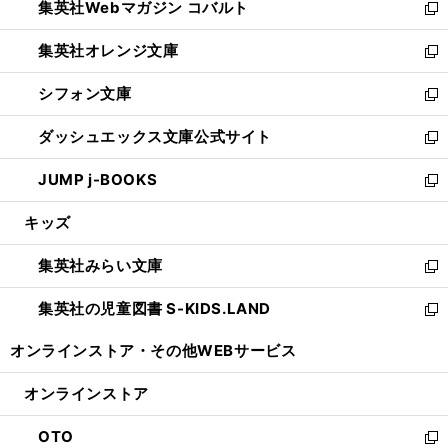
集英社Webマガジン コバルト
く
で
ド
ィ
新
開
ウ
ン
し
集英社オレンジ文庫
く
で
ド
い
新
開
ウ
ウ
し
シフォン文庫
く
で
ィ
い
新
開
ン
ウ
し
ダッシュエックス文庫公式サイト
く
ド
ィ
い
新
ウ
ン
ウ
し
JUMP j-BOOKS
で
ド
ィ
い
新
開
ウ
ン
ウ
し
キッズ
く
で
ド
ィ
い
開
ウ
ン
ウ
集英社みらい文庫
く
で
ド
ィ
新
開
ウ
ン
し
集英社の児童図書 S-KIDS.LAND
く
で
ド
い
新
開
ウ
ウ
し
オンラインストア・
その他WEBサービス
く
で
ィ
い
開
ン
ウ
オンラインストア
く
ド
ィ
ウ
ン
OTO
で
ド
新