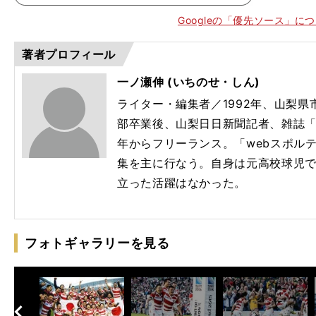
棋
の「
子
語る
Googleの「優先ソース」に
著者プロフィール
一ノ瀬伸 (いちのせ・しん)
ライター・編集者／1992年、山梨
部卒業後、山梨日日新聞記者、雑誌「
年からフリーランス。「webスポル
集を主に行なう。
自身は元高校球児
立った活躍はなかった。
フォトギャラリーを見る
へ