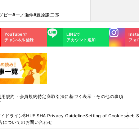
グビー
#一ノ瀬伸
#豊原謙二郎
Instagra
LINE
YouTubeで
LINEで
Inst
m
チャンネル登録
アカウント追加
フォ
利用規約・会員規約
特定商取引法に基づく表示・その他の事項
プ
ガイドライン
SHUEISHA Privacy Guideline
Setting of Cookies
web 
告についてのお問い合わせ