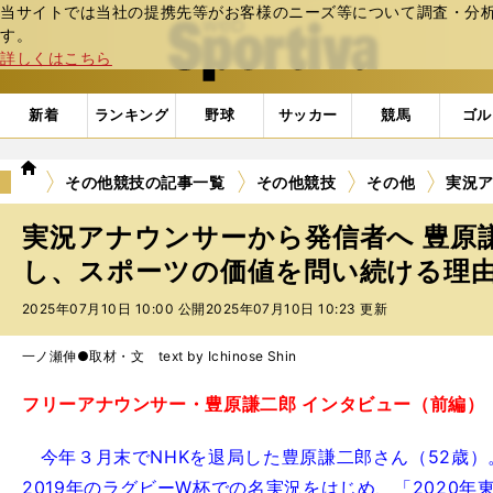
当サイトでは当社の提携先等がお客様のニーズ等について調査・分析し
web Sportiva (webスポルティーバ)
す。
詳しくはこちら
新着
ランキング
野球
サッカー
競馬
ゴル
we
その他競技の記事一覧
その他競技
その他
実況ア
b
ス
実況アナウンサーから発信者へ 豊原
ポ
ル
し、スポーツの価値を問い続ける理
テ
2025年07月10日 10:00 公開
2025年07月10日 10:23 更新
ィ
ー
バ
一ノ瀬伸●取材・文 text by Ichinose Shin
フリーアナウンサー・豊原謙二郎 インタビュー（前編）
今年３月末でNHKを退局した豊原謙二郎さん（52歳）
2019年のラグビーW杯での名実況をはじめ、「2020