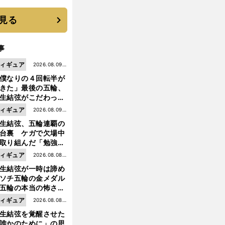
選手となった
見る
事
ィギュア
2026.08.09更
僕なりの４回転半が
新
きた」最後の五輪、
生結弦がこだわった
ャンプの美学
ィギュア
2026.08.09更
生結弦、五輪連覇の
新
台裏 ケガで欠場中
取り組んだ「勉強」
成長
ィギュア
2026.08.08更
生結弦が一時は諦め
新
ソチ五輪の金メダル
五輪の本当の怖さを
った......」
ィギュア
2026.08.08更
生結弦を覚醒させた
新
誰かのために」の思