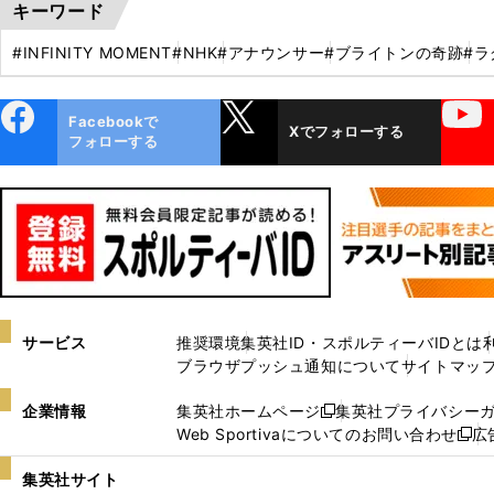
キーワード
#INFINITY MOMENT
#NHK
#アナウンサー
#ブライトンの奇跡
#ラ
ebo
X
YouTube
Facebookで
Xでフォローする
ok
フォローする
サービス
推奨環境
集英社ID・スポルティーバIDとは
ブラウザプッシュ通知について
サイトマッ
企業情報
集英社ホームページ
集英社プライバシー
新
Web Sportivaについてのお問い合わせ
広
し
新
い
し
集英社サイト
ウ
い