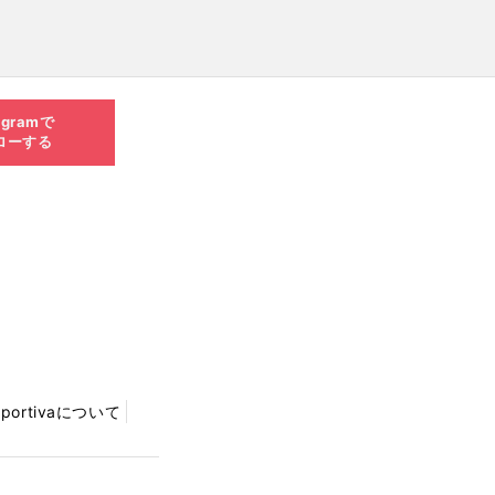
agramで
ローする
Sportivaについて