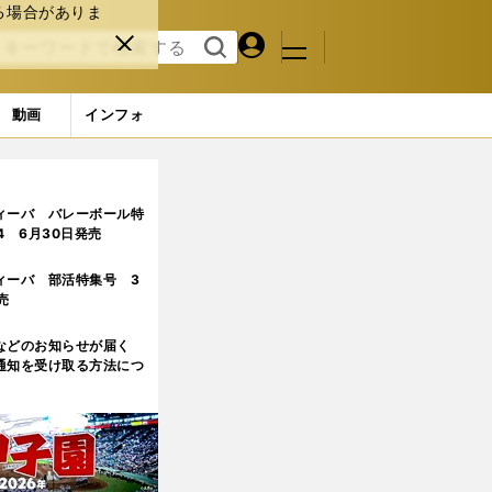
る場合がありま
マイペ
閉じ
検索
メニュ
ー
る
す
ジ
る
動画
インフォ
ツの価値を問い続ける理由
ィーバ バレーボール特
.4 6月30日発売
ィーバ 部活特集号 3
売
などのお知らせが届く
通知を受け取る方法につ