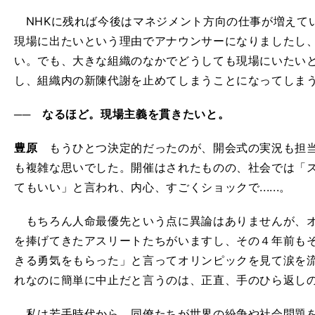
NHKに残れば今後はマネジメント方向の仕事が増えて
現場に出たいという理由でアナウンサーになりましたし
い。でも、大きな組織のなかでどうしても現場にいたい
し、組織内の新陳代謝を止めてしまうことになってしま
── なるほど。現場主義を貫きたいと。
豊原
もうひとつ決定的だったのが、開会式の実況も担当
も複雑な思いでした。開催はされたものの、社会では「
てもいい」と言われ、内心、すごくショックで......。
もちろん人命最優先という点に異論はありませんが、オ
を捧げてきたアスリートたちがいますし、その４年前も
きる勇気をもらった」と言ってオリンピックを見て涙を
れなのに簡単に中止だと言うのは、正直、手のひら返し
私は若手時代から、同僚たちが世界の紛争や社会問題を