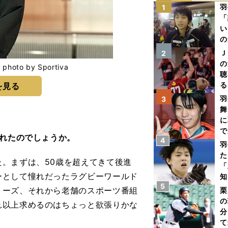
羽
1
「
い
の
Ｊ
2
の
o by Sportiva
聴
る
を見る
い
羽
3
舞
に
で
ばれたのでしょうか。
4
羽
た
。まずは、50歳を超えてきて後進
「
ーとして憧れだったラグビーワールド
知
5
リーズ、それから老舗のスポーツ番組
栗
の
れ以上求めるのはちょっと欲張りかな
分
て