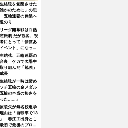
生結弦を覚醒させた
誰かのために」の思
 五輪連覇の偉業へ
道のり
リーグ開幕戦は白熱
逆転劇 だが観客、視
者にとって「価値あ
イベント」になって
たか
生結弦、五輪連覇の
台裏 ケガで欠場中
取り組んだ「勉強」
成長
生結弦が一時は諦め
ソチ五輪の金メダル
五輪の本当の怖さを
った......」
原陵矢が無名校進学
理由は「自転車で13
」 春江工出身とし
最初で最後のプロ野