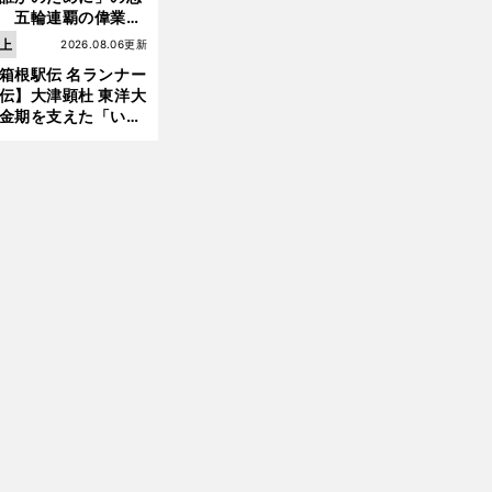
 五輪連覇の偉業へ
道のり
上
2026.08.06更新
箱根駅伝 名ランナー
伝】大津顕杜 東洋大
金期を支えた「いぶ
銀」の存在 最後は同
の設楽兄弟も受賞で
なかった金栗杯に輝
前