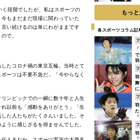
球
いく段階でしたが、私はスポーツの
もっと
、今もまだまだ現場に関わっていた
と言い続けるのは単にわがままです
各スポーツコラム記
うので。
フ
「
で
羽
したコロナ禍の東京五輪。当時とて
ジ
フ
スポーツは不要不急だ」「今やらなく
羽
舞
に
で
フ
リンピックでの一瞬に数十年と人生
羽
それ以前も「感動をありがとう」「生
た
流した人たちがたくさんいました。そ
「
知
のように感じざるを得ませんでした。
フ
羽
伝えるなか、スポーツ実況の大義名
「