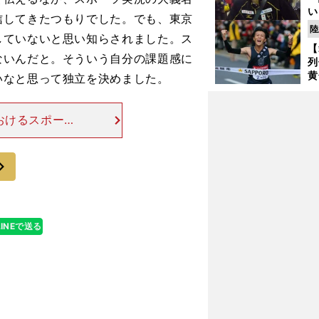
い
信してきたつもりでした。でも、東京
の
陸
していないと思い知らされました。ス
【
ないんだと。そういう自分の課題感に
列
黄
いなと思って独立を決めました。
し
期
き
おけるスポーツ
く
とつに、人材育
えています。私
次
LINEで送る