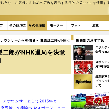
たり、お客様にお勧めの広告を表⽰する⽬的で Cookie を使⽤す
フ
その他球技
その他競技
モーター
フォト
連載
ナウンサーから発信者へ 豊原謙二郎がNHK退局を決意し、スポー
編集部のおすすめ
スポルテ
謙二郎がNHK退局を決意
集号 Vol
由
スポルテ
月16日発
最新記事
プッシュ
いて
。アナウンサーとして2015年と
年東京五輪」の開会式やスポーツニュー