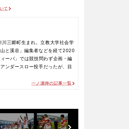
勝負に厳しかった師匠から受け継いだもの
ついて
県市川三郷町生まれ。立教大学社会学
山と溪谷」編集者などを経て2020
ティーバ」では競技問わず企画・編
でアンダースロー投手だったが、目
一ノ瀬伸の記事一覧
前
へ