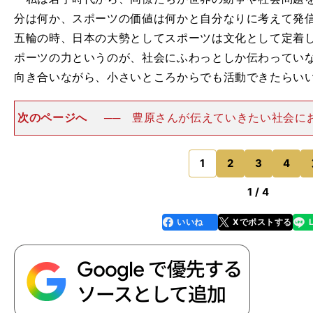
分は何か、スポーツの価値は何かと自分なりに考えて発
五輪の時、日本の大勢としてスポーツは文化として定着
ポーツの力というのが、社会にふわっとしか伝わってい
向き合いながら、小さいところからでも活動できたらい
次のページへ
── 豊原さんが伝えていきたい社会に
の価値とは、どんなところにあるのでしょう。豊原 ひ
成の点で、スポーツによって多様な能力が養われると考
自身、（学生時代に）
1
2
3
4
のページへ
1 / 4
いいね
Xでポストする
line
faceboo
x
k