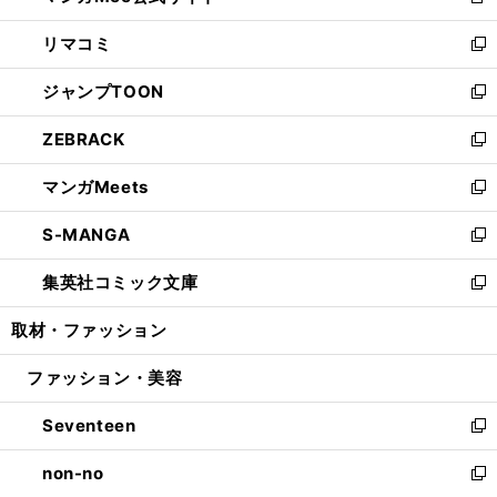
新
ウ
ン
ウ
し
リマコミ
で
ド
ィ
い
新
開
ウ
ン
ウ
し
ジャンプTOON
く
で
ド
ィ
い
新
開
ウ
ン
ウ
し
ZEBRACK
く
で
ド
ィ
い
新
開
ウ
ン
ウ
し
マンガMeets
く
で
ド
ィ
い
新
開
ウ
ン
ウ
し
S-MANGA
く
で
ド
ィ
い
新
開
ウ
ン
ウ
し
集英社コミック文庫
く
で
ド
ィ
い
新
開
ウ
ン
ウ
し
取材・ファッション
く
で
ド
ィ
い
開
ウ
ン
ウ
ファッション・美容
く
で
ド
ィ
開
ウ
ン
Seventeen
く
で
ド
新
開
ウ
し
non-no
く
で
い
新
開