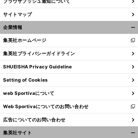
ブラウザプッシュ通知について
サイトマップ
企業情報
開
く/
集英社ホームページ
新
閉
し
じ
集英社プライバシーガイドライン
い
る
ウ
SHUEISHA Privacy Guideline
ィ
ン
Setting of Cookies
ド
ウ
web Sportivaについて
で
開
Web Sportivaについてのお問い合わせ
く
新
し
広告についてのお問い合わせ
い
ウ
集英社サイト
ィ
開