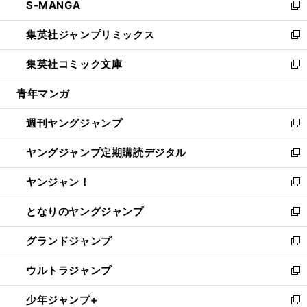
S-MANGA
く
で
ド
ィ
い
新
開
ウ
ン
ウ
し
集英社ジャンプリミックス
く
で
ド
ィ
い
新
開
ウ
ン
ウ
し
集英社コミック文庫
く
で
ド
ィ
い
新
開
ウ
ン
ウ
し
青年マンガ
く
で
ド
ィ
い
開
ウ
ン
ウ
週刊ヤングジャンプ
く
で
ド
ィ
新
開
ウ
ン
し
ヤングジャンプ定期購読デジタル
く
で
ド
い
新
開
ウ
ウ
し
ヤンジャン！
く
で
ィ
い
新
開
ン
ウ
し
となりのヤングジャンプ
く
ド
ィ
い
新
ウ
ン
ウ
し
グランドジャンプ
で
ド
ィ
い
新
開
ウ
ン
ウ
し
ウルトラジャンプ
く
で
ド
ィ
い
新
開
ウ
ン
ウ
し
少年ジャンプ+
く
で
ド
ィ
い
新