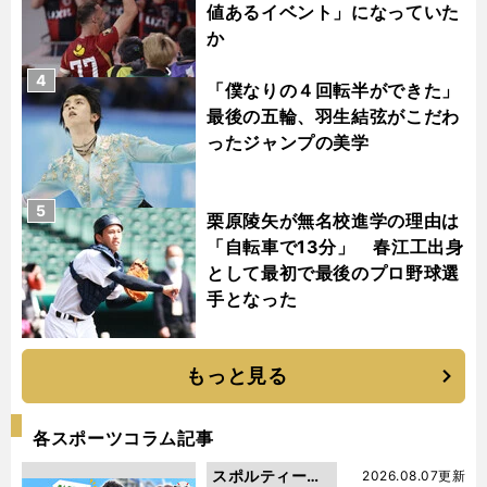
値あるイベント」になっていた
か
4
「僕なりの４回転半ができた」
最後の五輪、羽生結弦がこだわ
ったジャンプの美学
5
栗原陵矢が無名校進学の理由は
「自転車で13分」 春江工出身
として最初で最後のプロ野球選
手となった
もっと見る
各スポーツコラム記事
スポルティーバ
2026.08.07更新