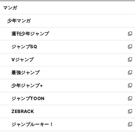
ン
く/
マンガ
ド
閉
ウ
じ
少年マンガ
で
る
開
週刊少年ジャンプ
く
新
し
ジャンプSQ
い
新
ウ
し
Vジャンプ
ィ
い
新
ン
ウ
し
最強ジャンプ
ド
ィ
い
新
ウ
ン
ウ
し
少年ジャンプ+
で
ド
ィ
い
新
開
ウ
ン
ウ
し
ジャンプTOON
く
で
ド
ィ
い
新
開
ウ
ン
ウ
し
ZEBRACK
く
で
ド
ィ
い
新
開
ウ
ン
ウ
し
ジャンプルーキー！
く
で
ド
ィ
い
新
開
ウ
ン
ウ
し