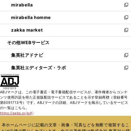
mirabella
く
で
ド
ィ
い
新
開
ウ
ン
ウ
し
mirabella homme
く
で
ド
ィ
い
新
開
ウ
ン
ウ
し
zakka market
く
で
ド
ィ
い
新
開
ウ
ン
ウ
し
その他WEBサービス
く
で
ド
ィ
い
開
ウ
ン
ウ
集英社アドナビ
く
で
ド
ィ
新
開
ウ
ン
し
集英社エディターズ・ラボ
く
で
ド
い
新
開
ウ
ウ
し
く
で
ィ
い
開
ン
ウ
ABJマークは、この電子書店・電子書籍配信サービスが、著作権者からコンテ
く
ド
ィ
ンツ使用許諾を得た正規版配信サービスであることを示す登録商標（登録番号
ウ
ン
第6091713号）です。ABJマークの詳細、ABJマークを掲示しているサービス
で
ド
の一覧はこちら。
開
ウ
https://aebs.or.jp/
新
く
で
し
い
開
本ホームページに記載の文章・画像・写真などを無断で複製するこ
ウ
く
とは法律で禁じられています。全ての著作権は株式会社 集英社に帰