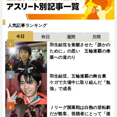
人気記事ランキング
今日
昨日
週間
月間
羽生結弦を覚醒させた「誰かの
1
ために」の思い 五輪連覇の偉
業への道のり
羽生結弦、五輪連覇の舞台裏
2
ケガで欠場中に取り組んだ「勉
強」で成長
Ｊリーグ開幕戦は白熱の逆転劇
3
だが観客、視聴者にとって「価