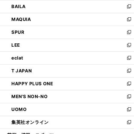
ウ
し
BAILA
く
ィ
い
新
ン
ウ
し
MAQUIA
ド
ィ
い
新
ウ
ン
ウ
し
SPUR
で
ド
ィ
い
新
開
ウ
ン
ウ
し
LEE
く
で
ド
ィ
い
新
開
ウ
ン
ウ
し
eclat
く
で
ド
ィ
い
新
開
ウ
ン
ウ
し
T JAPAN
く
で
ド
ィ
い
新
開
ウ
ン
ウ
し
HAPPY PLUS ONE
く
で
ド
ィ
い
新
開
ウ
ン
ウ
し
MEN'S NON-NO
く
で
ド
ィ
い
新
開
ウ
ン
ウ
し
UOMO
く
で
ド
ィ
い
新
開
ウ
ン
ウ
し
集英社オンライン
く
で
ド
ィ
い
新
開
ウ
ン
ウ
し