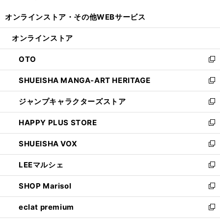
開
ウ
ウ
し
オンラインストア・
その他WEBサービス
く
で
ィ
い
開
ン
ウ
オンラインストア
く
ド
ィ
ウ
ン
OTO
で
ド
新
開
ウ
し
SHUEISHA MANGA-ART HERITAGE
く
で
い
新
開
ウ
し
ジャンプキャラクターズストア
く
ィ
い
新
ン
ウ
し
HAPPY PLUS STORE
ド
ィ
い
新
ウ
ン
ウ
し
SHUEISHA VOX
で
ド
ィ
い
新
開
ウ
ン
ウ
し
LEEマルシェ
く
で
ド
ィ
い
新
開
ウ
ン
ウ
し
SHOP Marisol
く
で
ド
ィ
い
新
開
ウ
ン
ウ
し
eclat premium
く
で
ド
ィ
い
新
開
ウ
ン
ウ
し