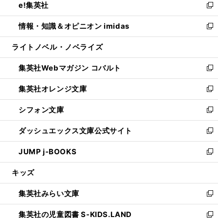
e!集英社
く
で
ド
ィ
い
新
開
ウ
ン
ウ
し
情報・知識＆オピニオン imidas
く
で
ド
ィ
い
新
開
ウ
ン
ウ
し
ライトノベル・ノベライズ
く
で
ド
ィ
い
開
ウ
ン
ウ
集英社Webマガジン コバルト
く
で
ド
ィ
新
開
ウ
ン
し
集英社オレンジ文庫
く
で
ド
い
新
開
ウ
ウ
し
シフォン文庫
く
で
ィ
い
新
開
ン
ウ
し
ダッシュエックス文庫公式サイト
く
ド
ィ
い
新
ウ
ン
ウ
し
JUMP j-BOOKS
で
ド
ィ
い
新
開
ウ
ン
ウ
し
キッズ
く
で
ド
ィ
い
開
ウ
ン
ウ
集英社みらい文庫
く
で
ド
ィ
新
開
ウ
ン
し
集英社の児童図書 S-KIDS.LAND
く
で
ド
い
新