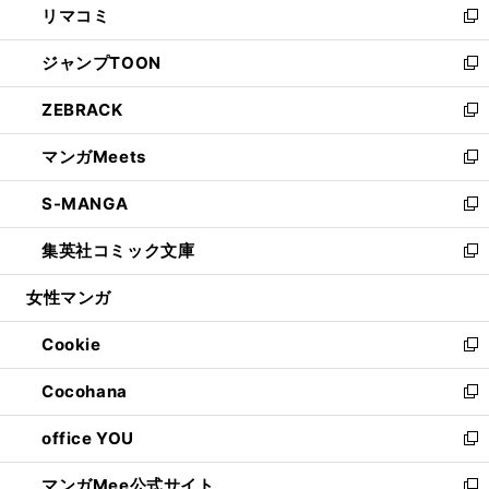
リマコミ
で
ド
ィ
い
新
開
ウ
ン
ウ
し
ジャンプTOON
く
で
ド
ィ
い
新
開
ウ
ン
ウ
し
ZEBRACK
く
で
ド
ィ
い
新
開
ウ
ン
ウ
し
マンガMeets
く
で
ド
ィ
い
新
開
ウ
ン
ウ
し
S-MANGA
く
で
ド
ィ
い
新
開
ウ
ン
ウ
し
集英社コミック文庫
く
で
ド
ィ
い
新
開
ウ
ン
ウ
し
女性マンガ
く
で
ド
ィ
い
開
ウ
ン
ウ
Cookie
く
で
ド
ィ
新
開
ウ
ン
し
Cocohana
く
で
ド
い
新
開
ウ
ウ
し
office YOU
く
で
ィ
い
新
開
ン
ウ
し
マンガMee公式サイト
く
ド
ィ
い