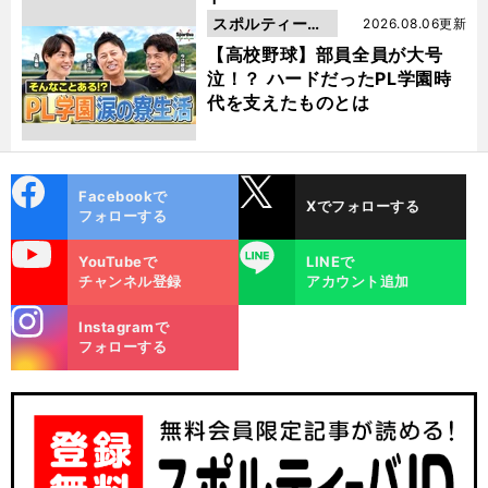
スポルティーバ
2026.08.06更新
動画
【高校野球】部員全員が大号
泣！？ ハードだったPL学園時
代を支えたものとは
cebo
X
Facebookで
Xでフォローする
ok
フォローする
uTube
LINE
YouTubeで
LINEで
チャンネル登録
アカウント追加
stagra
Instagramで
m
フォローする