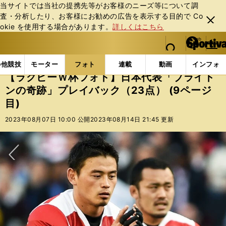
当サイトでは当社の提携先等がお客様のニーズ等について調
査・分析したり、お客様にお勧めの広告を表⽰する⽬的で Co
閉じ
okie を使⽤する場合があります。
詳しくはこちら
る
マイペ
web Sportiva (webスポルティーバ)
検索
メニュ
we
ー
フォトギャラリー
コラムフォト
【ラグビーＷ杯フォ
b
ジ
の他競技
モーター
フォト
連載
動画
インフォ
ス
【ラグビーＷ杯フォト】日本代表「ブライト
ポ
ンの奇跡」プレイバック（23点） (9ページ
ル
目)
テ
ィ
2023年08月07日 10:00 公開
2023年08月14日 21:45 更新
ー
バ
次へ