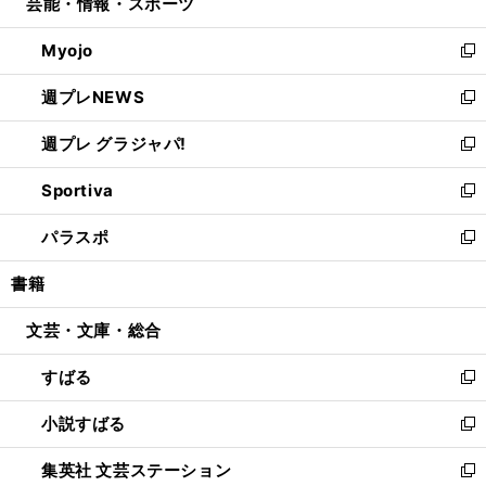
芸能・情報・スポーツ
く
で
ド
ィ
い
開
ウ
ン
ウ
Myojo
く
で
ド
ィ
新
開
ウ
ン
し
週プレNEWS
く
で
ド
い
新
開
ウ
ウ
し
週プレ グラジャパ!
く
で
ィ
い
新
開
ン
ウ
し
Sportiva
く
ド
ィ
い
新
ウ
ン
ウ
し
パラスポ
で
ド
ィ
い
新
開
ウ
ン
ウ
し
書籍
く
で
ド
ィ
い
開
ウ
ン
ウ
文芸・文庫・総合
く
で
ド
ィ
開
ウ
ン
すばる
く
で
ド
新
開
ウ
し
小説すばる
く
で
い
新
開
ウ
し
集英社 文芸ステーション
く
ィ
い
新