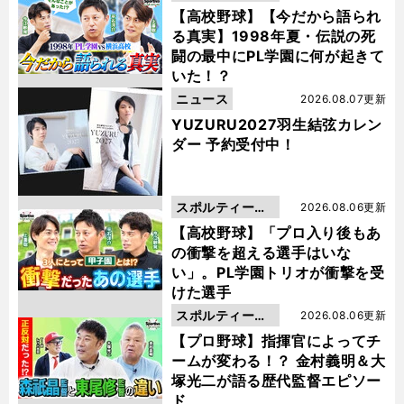
動画
【高校野球】【今だから語られ
る真実】1998年夏・伝説の死
闘の最中にPL学園に何が起きて
いた！？
ニュース
2026.08.07更新
YUZURU2027羽生結弦カレン
ダー 予約受付中！
スポルティーバ
2026.08.06更新
動画
【高校野球】「プロ入り後もあ
の衝撃を超える選手はいな
い」。PL学園トリオが衝撃を受
けた選手
スポルティーバ
2026.08.06更新
動画
【プロ野球】指揮官によってチ
ームが変わる！？ 金村義明＆大
塚光二が語る歴代監督エピソー
ド