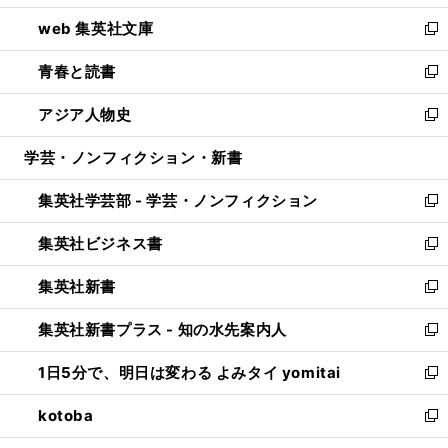
ン
ウ
し
web 集英社文庫
ド
ィ
い
新
ウ
ン
ウ
し
青春と読書
で
ド
ィ
い
新
開
ウ
ン
ウ
し
アジア人物史
く
で
ド
ィ
い
新
開
ウ
ン
ウ
し
学芸・ノンフィクション・新書
く
で
ド
ィ
い
開
ウ
ン
ウ
集英社学芸部 - 学芸・ノンフィクション
く
で
ド
ィ
新
開
ウ
ン
し
集英社ビジネス書
く
で
ド
い
新
開
ウ
ウ
し
集英社新書
く
で
ィ
い
新
開
ン
ウ
し
集英社新書プラス - 知の水先案内人
く
ド
ィ
い
新
ウ
ン
ウ
し
1日5分で、明日は変わる よみタイ yomitai
で
ド
ィ
い
新
開
ウ
ン
ウ
し
kotoba
く
で
ド
ィ
い
新
開
ウ
ン
ウ
し