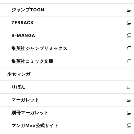
開
ウ
ン
ウ
し
ジャンプTOON
く
で
ド
ィ
い
新
開
ウ
ン
ウ
し
ZEBRACK
く
で
ド
ィ
い
新
開
ウ
ン
ウ
し
S-MANGA
く
で
ド
ィ
い
新
開
ウ
ン
ウ
し
集英社ジャンプリミックス
く
で
ド
ィ
い
新
開
ウ
ン
ウ
し
集英社コミック文庫
く
で
ド
ィ
い
新
開
ウ
ン
ウ
し
少女マンガ
く
で
ド
ィ
い
開
ウ
ン
ウ
りぼん
く
で
ド
ィ
新
開
ウ
ン
し
マーガレット
く
で
ド
い
新
開
ウ
ウ
し
別冊マーガレット
く
で
ィ
い
新
開
ン
ウ
し
マンガMee公式サイト
く
ド
ィ
い
新
ウ
ン
ウ
し