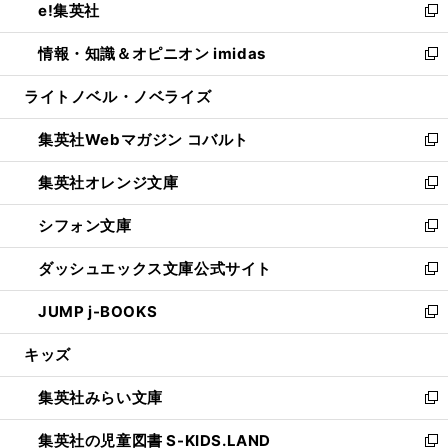
e!集英社
く
で
ド
ィ
い
新
開
ウ
ン
ウ
し
情報・知識＆オピニオン imidas
く
で
ド
ィ
い
新
開
ウ
ン
ウ
し
ライトノベル・ノベライズ
く
で
ド
ィ
い
開
ウ
ン
ウ
集英社Webマガジン コバルト
く
で
ド
ィ
新
開
ウ
ン
し
集英社オレンジ文庫
く
で
ド
い
新
開
ウ
ウ
し
シフォン文庫
く
で
ィ
い
新
開
ン
ウ
し
ダッシュエックス文庫公式サイト
く
ド
ィ
い
新
ウ
ン
ウ
し
JUMP j-BOOKS
で
ド
ィ
い
新
開
ウ
ン
ウ
し
キッズ
く
で
ド
ィ
い
開
ウ
ン
ウ
集英社みらい文庫
く
で
ド
ィ
新
開
ウ
ン
し
集英社の児童図書 S-KIDS.LAND
く
で
ド
い
新