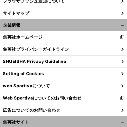
ブラウザプッシュ通知について
サイトマップ
企業情報
開
く/
集英社ホームページ
新
閉
し
じ
集英社プライバシーガイドライン
い
る
ウ
SHUEISHA Privacy Guideline
ィ
ン
Setting of Cookies
ド
ウ
web Sportivaについて
で
開
Web Sportivaについてのお問い合わせ
く
新
し
広告についてのお問い合わせ
い
ウ
集英社サイト
ィ
開