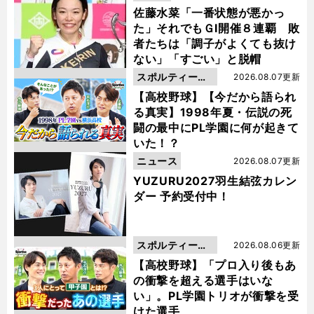
佐藤水菜「一番状態が悪かっ
た」それでもＧⅠ開催８連覇 敗
者たちは「調子がよくても抜け
ない」「すごい」と脱帽
スポルティーバ
2026.08.07更新
動画
【高校野球】【今だから語られ
る真実】1998年夏・伝説の死
闘の最中にPL学園に何が起きて
いた！？
ニュース
2026.08.07更新
YUZURU2027羽生結弦カレン
ダー 予約受付中！
スポルティーバ
2026.08.06更新
動画
【高校野球】「プロ入り後もあ
の衝撃を超える選手はいな
い」。PL学園トリオが衝撃を受
けた選手