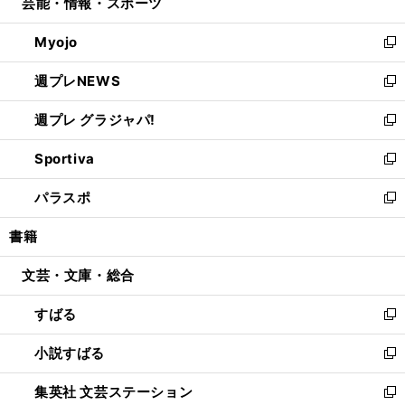
芸能・情報・スポーツ
く
で
ド
ィ
い
開
ウ
ン
ウ
Myojo
く
で
ド
ィ
新
開
ウ
ン
し
週プレNEWS
く
で
ド
い
新
開
ウ
ウ
し
週プレ グラジャパ!
く
で
ィ
い
新
開
ン
ウ
し
Sportiva
く
ド
ィ
い
新
ウ
ン
ウ
し
パラスポ
で
ド
ィ
い
新
開
ウ
ン
ウ
し
書籍
く
で
ド
ィ
い
開
ウ
ン
ウ
文芸・文庫・総合
く
で
ド
ィ
開
ウ
ン
すばる
く
で
ド
新
開
ウ
し
小説すばる
く
で
い
新
開
ウ
し
集英社 文芸ステーション
く
ィ
い
新