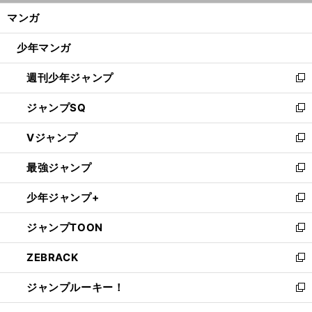
ン
く/
マンガ
ド
閉
ウ
じ
少年マンガ
で
る
開
週刊少年ジャンプ
く
新
し
ジャンプSQ
い
新
ウ
し
Vジャンプ
ィ
い
新
ン
ウ
し
最強ジャンプ
ド
ィ
い
新
ウ
ン
ウ
し
少年ジャンプ+
で
ド
ィ
い
新
開
ウ
ン
ウ
し
ジャンプTOON
く
で
ド
ィ
い
新
開
ウ
ン
ウ
し
ZEBRACK
く
で
ド
ィ
い
新
開
ウ
ン
ウ
し
ジャンプルーキー！
く
で
ド
ィ
い
新
開
ウ
ン
ウ
し