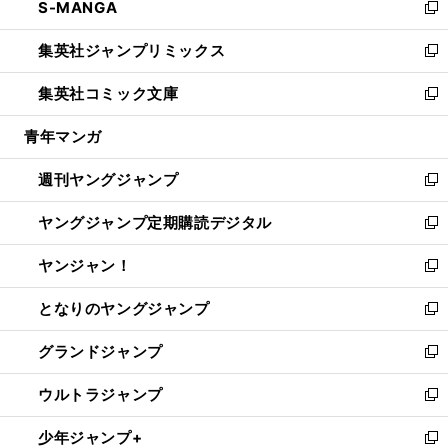
S-MANGA
く
で
ド
ィ
い
新
開
ウ
ン
ウ
し
集英社ジャンプリミックス
く
で
ド
ィ
い
新
開
ウ
ン
ウ
し
集英社コミック文庫
く
で
ド
ィ
い
新
開
ウ
ン
ウ
し
青年マンガ
く
で
ド
ィ
い
開
ウ
ン
ウ
週刊ヤングジャンプ
く
で
ド
ィ
新
開
ウ
ン
し
ヤングジャンプ定期購読デジタル
く
で
ド
い
新
開
ウ
ウ
し
ヤンジャン！
く
で
ィ
い
新
開
ン
ウ
し
となりのヤングジャンプ
く
ド
ィ
い
新
ウ
ン
ウ
し
グランドジャンプ
で
ド
ィ
い
新
開
ウ
ン
ウ
し
ウルトラジャンプ
く
で
ド
ィ
い
新
開
ウ
ン
ウ
し
少年ジャンプ+
く
で
ド
ィ
い
新