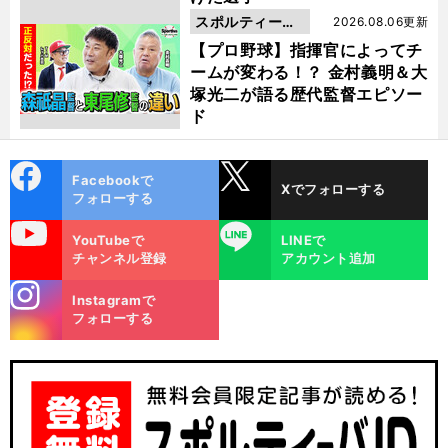
スポルティーバ
2026.08.06更新
動画
【プロ野球】指揮官によってチ
ームが変わる！？ 金村義明＆大
塚光二が語る歴代監督エピソー
ド
cebo
X
Facebookで
Xでフォローする
ok
フォローする
uTube
LINE
YouTubeで
LINEで
チャンネル登録
アカウント追加
stagra
Instagramで
m
フォローする