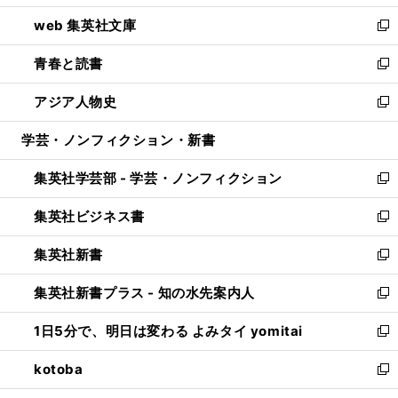
ン
ウ
し
web 集英社文庫
ド
ィ
い
新
ウ
ン
ウ
し
青春と読書
で
ド
ィ
い
新
開
ウ
ン
ウ
し
アジア人物史
く
で
ド
ィ
い
新
開
ウ
ン
ウ
し
学芸・ノンフィクション・新書
く
で
ド
ィ
い
開
ウ
ン
ウ
集英社学芸部 - 学芸・ノンフィクション
く
で
ド
ィ
新
開
ウ
ン
し
集英社ビジネス書
く
で
ド
い
新
開
ウ
ウ
し
集英社新書
く
で
ィ
い
新
開
ン
ウ
し
集英社新書プラス - 知の水先案内人
く
ド
ィ
い
新
ウ
ン
ウ
し
1日5分で、明日は変わる よみタイ yomitai
で
ド
ィ
い
新
開
ウ
ン
ウ
し
kotoba
く
で
ド
ィ
い
新
開
ウ
ン
ウ
し