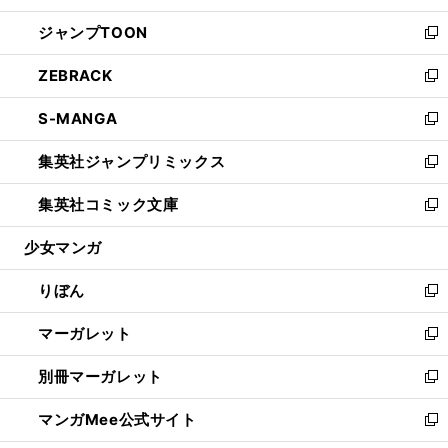
開
ウ
ン
ウ
し
ジャンプTOON
く
で
ド
ィ
い
新
開
ウ
ン
ウ
し
ZEBRACK
く
で
ド
ィ
い
新
開
ウ
ン
ウ
し
S-MANGA
く
で
ド
ィ
い
新
開
ウ
ン
ウ
し
集英社ジャンプリミックス
く
で
ド
ィ
い
新
開
ウ
ン
ウ
し
集英社コミック文庫
く
で
ド
ィ
い
新
開
ウ
ン
ウ
し
少女マンガ
く
で
ド
ィ
い
開
ウ
ン
ウ
りぼん
く
で
ド
ィ
新
開
ウ
ン
し
マーガレット
く
で
ド
い
新
開
ウ
ウ
し
別冊マーガレット
く
で
ィ
い
新
開
ン
ウ
し
マンガMee公式サイト
く
ド
ィ
い
新
ウ
ン
ウ
し