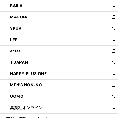
ウ
し
BAILA
く
ィ
い
新
ン
ウ
し
MAQUIA
ド
ィ
い
新
ウ
ン
ウ
し
SPUR
で
ド
ィ
い
新
開
ウ
ン
ウ
し
LEE
く
で
ド
ィ
い
新
開
ウ
ン
ウ
し
eclat
く
で
ド
ィ
い
新
開
ウ
ン
ウ
し
T JAPAN
く
で
ド
ィ
い
新
開
ウ
ン
ウ
し
HAPPY PLUS ONE
く
で
ド
ィ
い
新
開
ウ
ン
ウ
し
MEN'S NON-NO
く
で
ド
ィ
い
新
開
ウ
ン
ウ
し
UOMO
く
で
ド
ィ
い
新
開
ウ
ン
ウ
し
集英社オンライン
く
で
ド
ィ
い
新
開
ウ
ン
ウ
し