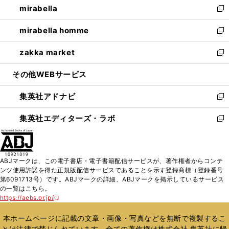
mirabella
く
で
ド
ィ
い
新
開
ウ
ン
ウ
し
mirabella homme
く
で
ド
ィ
い
新
開
ウ
ン
ウ
し
zakka market
く
で
ド
ィ
い
新
開
ウ
ン
ウ
し
その他WEBサービス
く
で
ド
ィ
い
開
ウ
ン
ウ
集英社アドナビ
く
で
ド
ィ
新
開
ウ
ン
し
集英社エディターズ・ラボ
く
で
ド
い
新
開
ウ
ウ
し
く
で
ィ
い
開
ン
ウ
ABJマークは、この電子書店・電子書籍配信サービスが、著作権者からコンテ
く
ド
ィ
ンツ使用許諾を得た正規版配信サービスであることを示す登録商標（登録番号
ウ
ン
第6091713号）です。ABJマークの詳細、ABJマークを掲示しているサービス
で
ド
の一覧はこちら。
開
ウ
https://aebs.or.jp/
新
く
で
し
い
開
本ホームページに記載の文章・画像・写真などを無断で複製するこ
ウ
く
とは法律で禁じられています。全ての著作権は株式会社 集英社に帰