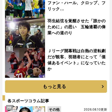
ファン・ハール、クロップ、フ
リック...
4
羽生結弦を覚醒させた「誰かの
ために」の思い 五輪連覇の偉
業への道のり
5
Ｊリーグ開幕戦は白熱の逆転劇
だが観客、視聴者にとって「価
値あるイベント」になっていた
か
もっと見る
各スポーツコラム記事
PR
その他
2026.08.10更新