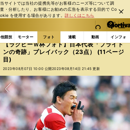
当サイトでは当社の提携先等がお客様のニーズ等について調
査・分析したり、お客様にお勧めの広告を表⽰する⽬的で Co
閉じ
okie を使⽤する場合があります。
詳しくはこちら
る
マイペ
web Sportiva (webスポルティーバ)
検索
メニュ
we
ー
フォトギャラリー
コラムフォト
【ラグビーＷ杯フォ
b
ジ
の他競技
モーター
フォト
連載
動画
インフォ
ス
【ラグビーＷ杯フォト】日本代表「ブライト
ポ
ンの奇跡」プレイバック（23点） (11ページ
ル
目)
テ
ィ
2023年08月07日 10:00 公開
2023年08月14日 21:45 更新
ー
バ
次へ