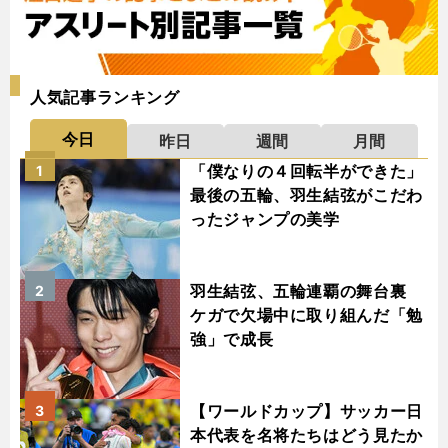
人気記事ランキング
今日
昨日
週間
月間
「僕なりの４回転半ができた」
1
最後の五輪、羽生結弦がこだわ
ったジャンプの美学
羽生結弦、五輪連覇の舞台裏
2
ケガで欠場中に取り組んだ「勉
強」で成長
【ワールドカップ】サッカー日
3
本代表を名将たちはどう見たか