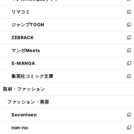
新
ウ
ン
ウ
し
リマコミ
で
ド
ィ
い
新
開
ウ
ン
ウ
し
ジャンプTOON
く
で
ド
ィ
い
新
開
ウ
ン
ウ
し
ZEBRACK
く
で
ド
ィ
い
新
開
ウ
ン
ウ
し
マンガMeets
く
で
ド
ィ
い
新
開
ウ
ン
ウ
し
S-MANGA
く
で
ド
ィ
い
新
開
ウ
ン
ウ
し
集英社コミック文庫
く
で
ド
ィ
い
新
開
ウ
ン
ウ
し
取材・ファッション
く
で
ド
ィ
い
開
ウ
ン
ウ
ファッション・美容
く
で
ド
ィ
開
ウ
ン
Seventeen
く
で
ド
新
開
ウ
し
non-no
く
で
い
新
開