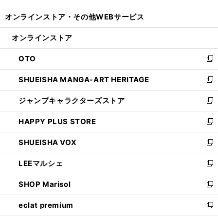
開
ウ
ウ
し
オンラインストア・
その他WEBサービス
く
で
ィ
い
開
ン
ウ
オンラインストア
く
ド
ィ
ウ
ン
OTO
で
ド
新
開
ウ
し
SHUEISHA MANGA-ART HERITAGE
く
で
い
新
開
ウ
し
ジャンプキャラクターズストア
く
ィ
い
新
ン
ウ
し
HAPPY PLUS STORE
ド
ィ
い
新
ウ
ン
ウ
し
SHUEISHA VOX
で
ド
ィ
い
新
開
ウ
ン
ウ
し
LEEマルシェ
く
で
ド
ィ
い
新
開
ウ
ン
ウ
し
SHOP Marisol
く
で
ド
ィ
い
新
開
ウ
ン
ウ
し
eclat premium
く
で
ド
ィ
い
新
開
ウ
ン
ウ
し