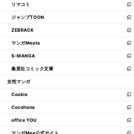
リマコミ
で
ド
ィ
い
新
開
ウ
ン
ウ
し
ジャンプTOON
く
で
ド
ィ
い
新
開
ウ
ン
ウ
し
ZEBRACK
く
で
ド
ィ
い
新
開
ウ
ン
ウ
し
マンガMeets
く
で
ド
ィ
い
新
開
ウ
ン
ウ
し
S-MANGA
く
で
ド
ィ
い
新
開
ウ
ン
ウ
し
集英社コミック文庫
く
で
ド
ィ
い
新
開
ウ
ン
ウ
し
女性マンガ
く
で
ド
ィ
い
開
ウ
ン
ウ
Cookie
く
で
ド
ィ
新
開
ウ
ン
し
Cocohana
く
で
ド
い
新
開
ウ
ウ
し
office YOU
く
で
ィ
い
新
開
ン
ウ
し
マンガMee公式サイト
く
ド
ィ
い