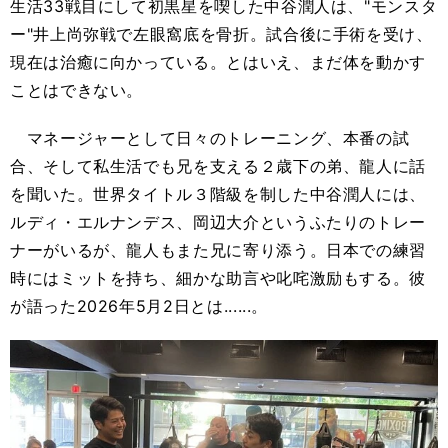
生活33戦目にして初黒星を喫した中谷潤人は、"モンスタ
ー"井上尚弥戦で左眼窩底を骨折。試合後に手術を受け、
現在は治癒に向かっている。とはいえ、まだ体を動かす
ことはできない。
マネージャーとして日々のトレーニング、本番の試
合、そして私生活でも兄を支える２歳下の弟、龍人に話
を聞いた。世界タイトル３階級を制した中谷潤人には、
ルディ・エルナンデス、岡辺大介というふたりのトレー
ナーがいるが、龍人もまた兄に寄り添う。日本での練習
時にはミットを持ち、細かな助言や叱咤激励もする。彼
が語った2026年5月2日とは......。