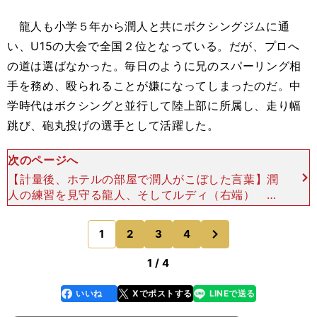
龍人も小学５年から潤人と共にボクシングジムに通
い、U15の大会で全国２位となっている。だが、プロへ
の道は選ばなかった。毎日のように兄のスパーリング相
手を務め、殴られることが嫌になってしまったのだ。中
学時代はボクシングと並行して陸上部に所属し、走り幅
跳び、砲丸投げの選手として活躍した。
次のページへ
【計量後、ホテルの部屋で潤人がこぼした言葉】潤
人の練習を見守る龍人、そしてルディ（右端） 笑
顔を絶やさない龍人の存在は、チーム中谷の空気を
和ませる。潤人が歯を食いしばってハードなメニュ
次
1
2
3
4
のページへ
ーをこなす際
1 / 4
いいね
Xでポストする
LINEで送る
line
faceboo
x
k