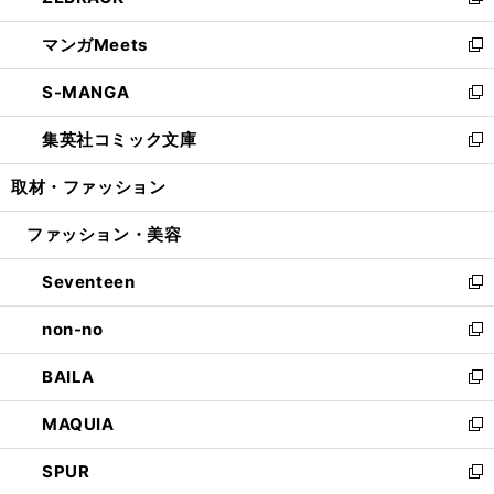
い
新
開
ウ
ン
ウ
し
マンガMeets
く
で
ド
ィ
い
新
開
ウ
ン
ウ
し
S-MANGA
く
で
ド
ィ
い
新
開
ウ
ン
ウ
し
集英社コミック文庫
く
で
ド
ィ
い
新
開
ウ
ン
ウ
し
取材・ファッション
く
で
ド
ィ
い
開
ウ
ン
ウ
ファッション・美容
く
で
ド
ィ
開
ウ
ン
Seventeen
く
で
ド
新
開
ウ
し
non-no
く
で
い
新
開
ウ
し
BAILA
く
ィ
い
新
ン
ウ
し
MAQUIA
ド
ィ
い
新
ウ
ン
ウ
し
SPUR
で
ド
ィ
い
新