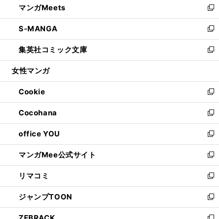
マンガMeets
く
で
ド
ィ
い
新
開
ウ
ン
ウ
し
S-MANGA
く
で
ド
ィ
い
新
開
ウ
ン
ウ
し
集英社コミック文庫
く
で
ド
ィ
い
新
開
ウ
ン
ウ
し
女性マンガ
く
で
ド
ィ
い
開
ウ
ン
ウ
Cookie
く
で
ド
ィ
新
開
ウ
ン
し
Cocohana
く
で
ド
い
新
開
ウ
ウ
し
office YOU
く
で
ィ
い
新
開
ン
ウ
し
マンガMee公式サイト
く
ド
ィ
い
新
ウ
ン
ウ
し
リマコミ
で
ド
ィ
い
新
開
ウ
ン
ウ
し
ジャンプTOON
く
で
ド
ィ
い
新
開
ウ
ン
ウ
し
ZEBRACK
く
で
ド
ィ