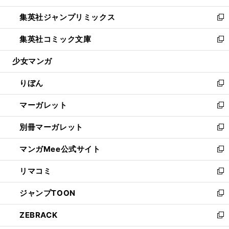
開
ウ
ン
ウ
し
集英社ジャンプリミックス
く
で
ド
ィ
い
新
開
ウ
ン
ウ
し
集英社コミック文庫
く
で
ド
ィ
い
新
開
ウ
ン
ウ
し
少女マンガ
く
で
ド
ィ
い
開
ウ
ン
ウ
りぼん
く
で
ド
ィ
新
開
ウ
ン
し
マーガレット
く
で
ド
い
新
開
ウ
ウ
し
別冊マーガレット
く
で
ィ
い
新
開
ン
ウ
し
マンガMee公式サイト
く
ド
ィ
い
新
ウ
ン
ウ
し
リマコミ
で
ド
ィ
い
新
開
ウ
ン
ウ
し
ジャンプTOON
く
で
ド
ィ
い
新
開
ウ
ン
ウ
し
ZEBRACK
く
で
ド
ィ
い
新
開
ウ
ン
ウ
し