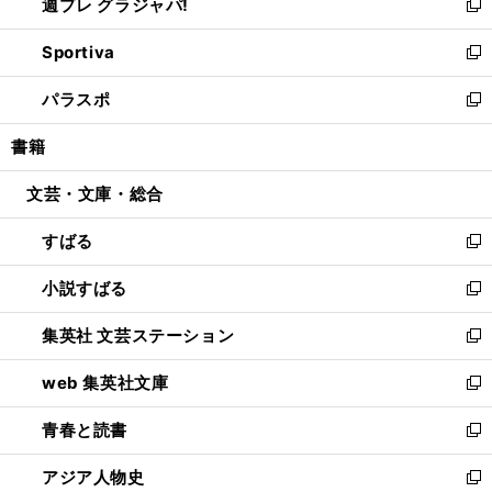
週プレ グラジャパ!
く
で
ィ
い
新
開
ン
ウ
し
Sportiva
く
ド
ィ
い
新
ウ
ン
ウ
し
パラスポ
で
ド
ィ
い
新
開
ウ
ン
ウ
し
書籍
く
で
ド
ィ
い
開
ウ
ン
ウ
文芸・文庫・総合
く
で
ド
ィ
開
ウ
ン
すばる
く
で
ド
新
開
ウ
し
小説すばる
く
で
い
新
開
ウ
し
集英社 文芸ステーション
く
ィ
い
新
ン
ウ
し
web 集英社文庫
ド
ィ
い
新
ウ
ン
ウ
し
青春と読書
で
ド
ィ
い
新
開
ウ
ン
ウ
し
アジア人物史
く
で
ド
ィ
い
新