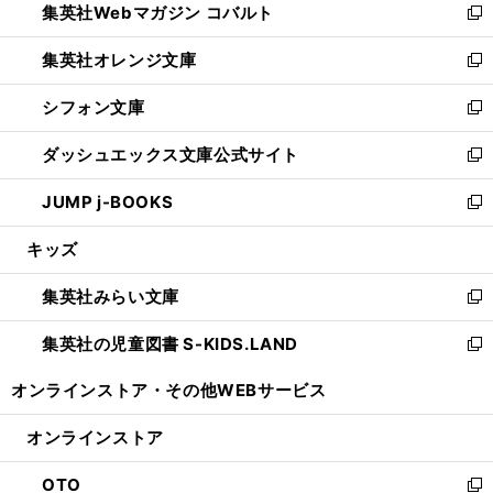
集英社Webマガジン コバルト
く
で
ド
ィ
新
開
ウ
ン
し
集英社オレンジ文庫
く
で
ド
い
新
開
ウ
ウ
し
シフォン文庫
く
で
ィ
い
新
開
ン
ウ
し
ダッシュエックス文庫公式サイト
く
ド
ィ
い
新
ウ
ン
ウ
し
JUMP j-BOOKS
で
ド
ィ
い
新
開
ウ
ン
ウ
し
キッズ
く
で
ド
ィ
い
開
ウ
ン
ウ
集英社みらい文庫
く
で
ド
ィ
新
開
ウ
ン
し
集英社の児童図書 S-KIDS.LAND
く
で
ド
い
新
開
ウ
ウ
し
オンラインストア・
その他WEBサービス
く
で
ィ
い
開
ン
ウ
オンラインストア
く
ド
ィ
ウ
ン
OTO
で
ド
新