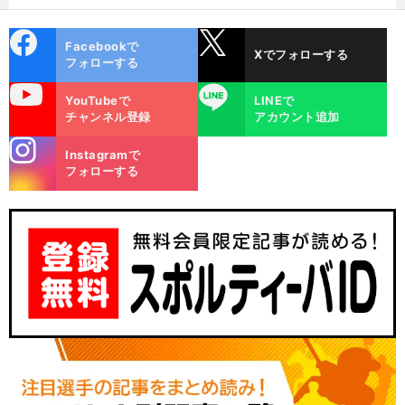
金栗杯に輝く
cebo
X
Facebookで
Xでフォローする
ok
フォローする
uTube
LINE
YouTubeで
LINEで
チャンネル登録
アカウント追加
stagra
Instagramで
m
フォローする
】
前
へ