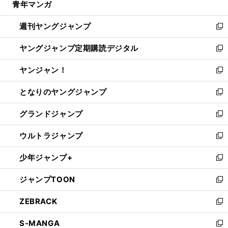
青年マンガ
く
で
ド
ィ
い
開
ウ
ン
ウ
週刊ヤングジャンプ
く
で
ド
ィ
新
開
ウ
ン
し
ヤングジャンプ定期購読デジタル
く
で
ド
い
新
開
ウ
ウ
し
ヤンジャン！
く
で
ィ
い
新
開
ン
ウ
し
となりのヤングジャンプ
く
ド
ィ
い
新
ウ
ン
ウ
し
グランドジャンプ
で
ド
ィ
い
新
開
ウ
ン
ウ
し
ウルトラジャンプ
く
で
ド
ィ
い
新
開
ウ
ン
ウ
し
少年ジャンプ+
く
で
ド
ィ
い
新
開
ウ
ン
ウ
し
ジャンプTOON
く
で
ド
ィ
い
新
開
ウ
ン
ウ
し
ZEBRACK
く
で
ド
ィ
い
新
開
ウ
ン
ウ
し
S-MANGA
く
で
ド
ィ
い
新