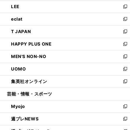
開
ウ
ン
ウ
し
LEE
く
で
ド
ィ
い
新
開
ウ
ン
ウ
し
eclat
く
で
ド
ィ
い
新
開
ウ
ン
ウ
し
T JAPAN
く
で
ド
ィ
い
新
開
ウ
ン
ウ
し
HAPPY PLUS ONE
く
で
ド
ィ
い
新
開
ウ
ン
ウ
し
MEN'S NON-NO
く
で
ド
ィ
い
新
開
ウ
ン
ウ
し
UOMO
く
で
ド
ィ
い
新
開
ウ
ン
ウ
し
集英社オンライン
く
で
ド
ィ
い
新
開
ウ
ン
ウ
し
芸能・情報・スポーツ
く
で
ド
ィ
い
開
ウ
ン
ウ
Myojo
く
で
ド
ィ
新
開
ウ
ン
し
週プレNEWS
く
で
ド
い
新
開
ウ
ウ
し