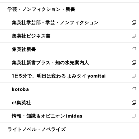
開
ウ
ン
ウ
し
学芸・ノンフィクション・新書
く
で
ド
ィ
い
開
ウ
ン
ウ
集英社学芸部 - 学芸・ノンフィクション
く
で
ド
ィ
新
開
ウ
ン
し
集英社ビジネス書
く
で
ド
い
新
開
ウ
ウ
し
集英社新書
く
で
ィ
い
新
開
ン
ウ
し
集英社新書プラス - 知の水先案内人
く
ド
ィ
い
新
ウ
ン
ウ
し
1日5分で、明日は変わる よみタイ yomitai
で
ド
ィ
い
新
開
ウ
ン
ウ
し
kotoba
く
で
ド
ィ
い
新
開
ウ
ン
ウ
し
e!集英社
く
で
ド
ィ
い
新
開
ウ
ン
ウ
し
情報・知識＆オピニオン imidas
く
で
ド
ィ
い
新
開
ウ
ン
ウ
し
ライトノベル・ノベライズ
く
で
ド
ィ
い
開
ウ
ン
ウ