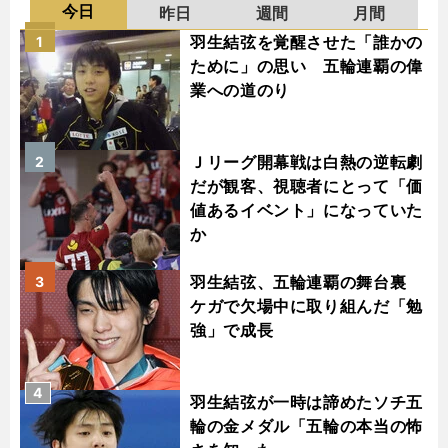
今日
昨日
週間
月間
羽生結弦を覚醒させた「誰かの
1
ために」の思い 五輪連覇の偉
業への道のり
Ｊリーグ開幕戦は白熱の逆転劇
2
だが観客、視聴者にとって「価
値あるイベント」になっていた
か
羽生結弦、五輪連覇の舞台裏
3
ケガで欠場中に取り組んだ「勉
強」で成長
4
羽生結弦が一時は諦めたソチ五
輪の金メダル「五輪の本当の怖