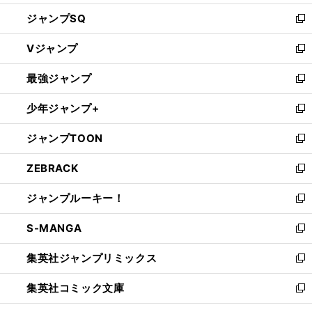
し
ジャンプSQ
い
新
ウ
し
Vジャンプ
ィ
い
新
ン
ウ
し
最強ジャンプ
ド
ィ
い
新
ウ
ン
ウ
し
少年ジャンプ+
で
ド
ィ
い
新
開
ウ
ン
ウ
し
ジャンプTOON
く
で
ド
ィ
い
新
開
ウ
ン
ウ
し
ZEBRACK
く
で
ド
ィ
い
新
開
ウ
ン
ウ
し
ジャンプルーキー！
く
で
ド
ィ
い
新
開
ウ
ン
ウ
し
S-MANGA
く
で
ド
ィ
い
新
開
ウ
ン
ウ
し
集英社ジャンプリミックス
く
で
ド
ィ
い
新
開
ウ
ン
ウ
し
集英社コミック文庫
く
で
ド
ィ
い
新
開
ウ
ン
ウ
し