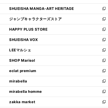
開
ウ
し
SHUEISHA MANGA-ART HERITAGE
く
で
い
新
開
ウ
し
ジャンプキャラクターズストア
く
ィ
い
新
ン
ウ
し
HAPPY PLUS STORE
ド
ィ
い
新
ウ
ン
ウ
し
SHUEISHA VOX
で
ド
ィ
い
新
開
ウ
ン
ウ
し
LEEマルシェ
く
で
ド
ィ
い
新
開
ウ
ン
ウ
し
SHOP Marisol
く
で
ド
ィ
い
新
開
ウ
ン
ウ
し
eclat premium
く
で
ド
ィ
い
新
開
ウ
ン
ウ
し
mirabella
く
で
ド
ィ
い
新
開
ウ
ン
ウ
し
mirabella homme
く
で
ド
ィ
い
新
開
ウ
ン
ウ
し
zakka market
く
で
ド
ィ
い
新
開
ウ
ン
ウ
し