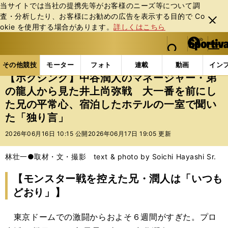
当サイトでは当社の提携先等がお客様のニーズ等について調
査・分析したり、お客様にお勧めの広告を表⽰する⽬的で Co
閉じ
okie を使⽤する場合があります。
詳しくはこちら
る
マイペ
web Sportiva (webスポルティーバ)
検索
メニュ
we
ー
その他競技の記事一覧
格闘技
ボクシング
【ボ
b
ジ
その他競技
モーター
フォト
連載
動画
イン
ス
【ボクシング】中谷潤人のマネージャー・弟
ポ
の龍人から見た井上尚弥戦 大一番を前にし
ル
た兄の平常心、宿泊したホテルの一室で聞い
テ
ィ
た「独り言」
ー
2026年06月16日 10:15 公開
2026年06月17日 19:05 更新
バ
林壮一●取材・文・撮影 text & photo by Soichi Hayashi Sr.
【モンスター戦を控えた兄・潤人は「いつも
どおり」】
東京ドームでの激闘からおよそ６週間がすぎた。プロ