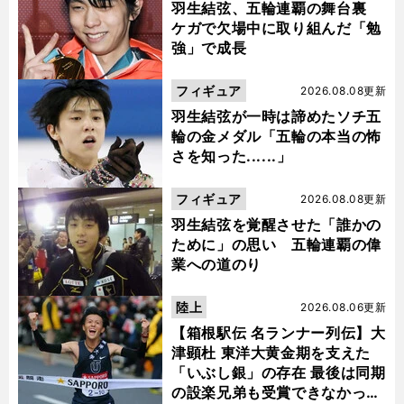
羽生結弦、五輪連覇の舞台裏
ケガで欠場中に取り組んだ「勉
強」で成長
フィギュア
2026.08.08更新
羽生結弦が一時は諦めたソチ五
輪の金メダル「五輪の本当の怖
さを知った......」
フィギュア
2026.08.08更新
羽生結弦を覚醒させた「誰かの
ために」の思い 五輪連覇の偉
業への道のり
陸上
2026.08.06更新
【箱根駅伝 名ランナー列伝】大
津顕杜 東洋大黄金期を支えた
「いぶし銀」の存在 最後は同期
の設楽兄弟も受賞できなかった