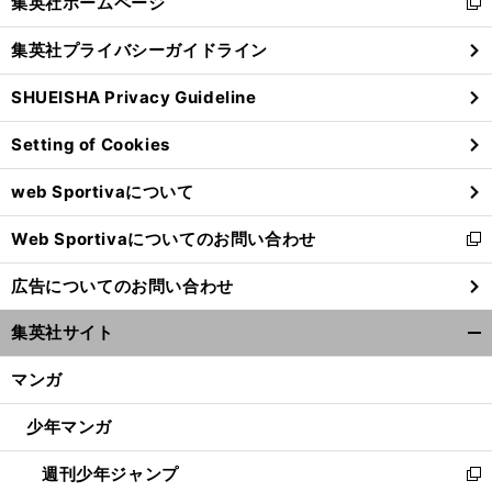
集英社ホームページ
新
閉
し
じ
集英社プライバシーガイドライン
い
る
ウ
SHUEISHA Privacy Guideline
ィ
ン
Setting of Cookies
ド
ウ
web Sportivaについて
で
開
Web Sportivaについてのお問い合わせ
く
新
し
広告についてのお問い合わせ
い
ウ
集英社サイト
ィ
開
ン
く/
マンガ
ド
閉
ウ
じ
少年マンガ
で
る
開
週刊少年ジャンプ
く
新