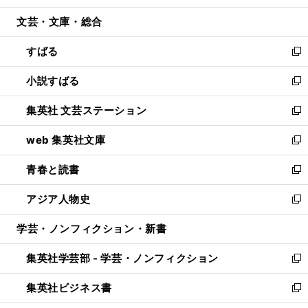
開
ウ
ン
ウ
文芸・文庫・総合
く
で
ド
ィ
開
ウ
ン
すばる
く
で
ド
新
開
ウ
し
小説すばる
く
で
い
新
開
ウ
し
集英社 文芸ステーション
く
ィ
い
新
ン
ウ
し
web 集英社文庫
ド
ィ
い
新
ウ
ン
ウ
し
青春と読書
で
ド
ィ
い
新
開
ウ
ン
ウ
し
アジア人物史
く
で
ド
ィ
い
新
開
ウ
ン
ウ
し
学芸・ノンフィクション・新書
く
で
ド
ィ
い
開
ウ
ン
ウ
集英社学芸部 - 学芸・ノンフィクション
く
で
ド
ィ
新
開
ウ
ン
し
集英社ビジネス書
く
で
ド
い
新
開
ウ
ウ
し