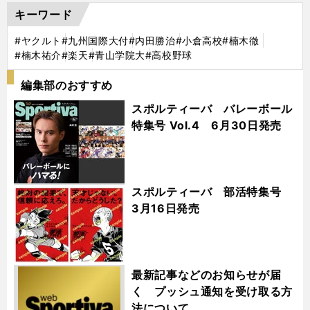
キーワード
#ヤクルト
#九州国際大付
#内田勝治
#小倉高校
#楠木徹
#楠木祐介
#楽天
#青山学院大
#高校野球
編集部のおすすめ
スポルティーバ バレーボール
特集号 Vol.4 6月30日発売
スポルティーバ 部活特集号
3月16日発売
最新記事などのお知らせが届
く プッシュ通知を受け取る方
法について