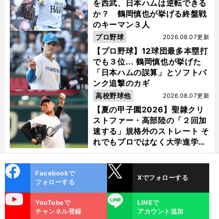
を西武、日本ハムは逆転できる
か？ 鶴岡慎也が挙げる終盤戦
のキーマン３人
プロ野球
2026.08.07更新
【プロ野球】12球団最多本塁打
でも３位... 鶴岡慎也が挙げた
「日本ハムの誤算」とソフトバ
ンク追撃のカギ
高校野球他
2026.08.07更新
【夏の甲子園2026】聖隷クリ
ストファー・高部陸の「２回加
速する」規格外のストレート そ
れでもプロではなく大学進学を
選ぶ理由
cebo
X
Facebookで
Xでフォローする
ok
フォローする
uTube
LINE
YouTubeで
LINEで
チャンネル登録
アカウント追加