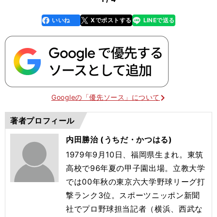
いいね
Xでポストする
LINEで送る
line
faceboo
x
k
Googleの「優先ソース」について
著者プロフィール
内田勝治 (うちだ・かつはる)
1979年9月10日、福岡県生まれ。東筑
高校で96年夏の甲子園出場。立教大学
では00年秋の東京六大学野球リーグ打
撃ランク3位。スポーツニッポン新聞
社でプロ野球担当記者（横浜、西武な