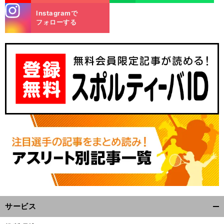
stagra
Instagramで
m
フォローする
・
恥
？
前
へ
サービス
開
く/