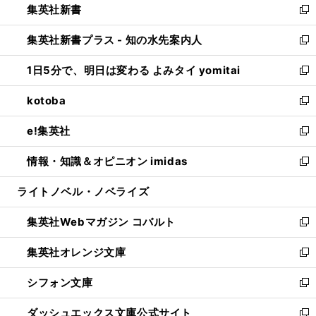
集英社新書
く
で
ィ
い
新
開
ン
ウ
し
集英社新書プラス - 知の水先案内人
く
ド
ィ
い
新
ウ
ン
ウ
し
1日5分で、明日は変わる よみタイ yomitai
で
ド
ィ
い
新
開
ウ
ン
ウ
し
kotoba
く
で
ド
ィ
い
新
開
ウ
ン
ウ
し
e!集英社
く
で
ド
ィ
い
新
開
ウ
ン
ウ
し
情報・知識＆オピニオン imidas
く
で
ド
ィ
い
新
開
ウ
ン
ウ
し
ライトノベル・ノベライズ
く
で
ド
ィ
い
開
ウ
ン
ウ
集英社Webマガジン コバルト
く
で
ド
ィ
新
開
ウ
ン
し
集英社オレンジ文庫
く
で
ド
い
新
開
ウ
ウ
し
シフォン文庫
く
で
ィ
い
新
開
ン
ウ
し
ダッシュエックス文庫公式サイト
く
ド
ィ
い
新