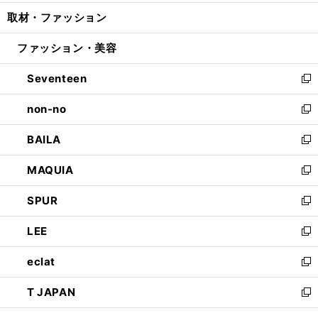
開
ウ
ン
ウ
し
取材・ファッション
く
で
ド
ィ
い
開
ウ
ン
ウ
ファッション・美容
く
で
ド
ィ
開
ウ
ン
Seventeen
く
で
ド
新
開
ウ
し
non-no
く
で
い
新
開
ウ
し
BAILA
く
ィ
い
新
ン
ウ
し
MAQUIA
ド
ィ
い
新
ウ
ン
ウ
し
SPUR
で
ド
ィ
い
新
開
ウ
ン
ウ
し
LEE
く
で
ド
ィ
い
新
開
ウ
ン
ウ
し
eclat
く
で
ド
ィ
い
新
開
ウ
ン
ウ
し
T JAPAN
く
で
ド
ィ
い
新
開
ウ
ン
ウ
し