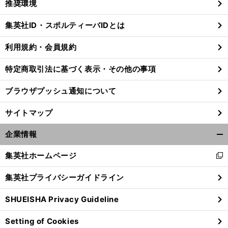
推奨環境
閉
じ
集英社ID・スポルティーバIDとは
る
利用規約・会員規約
特定商取引法に基づく表示・その他の事項
ブラウザプッシュ通知について
サイトマップ
企業情報
開
く/
集英社ホームページ
新
閉
し
じ
集英社プライバシーガイドライン
い
る
ウ
SHUEISHA Privacy Guideline
ィ
ン
Setting of Cookies
ド