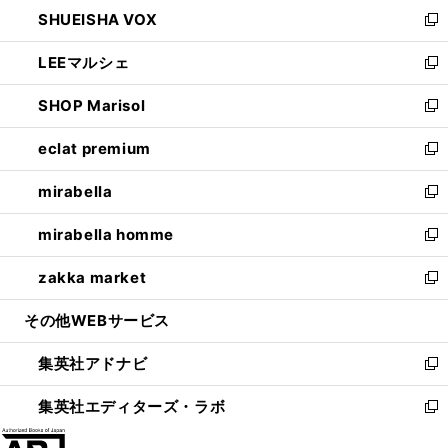
ウ
し
SHUEISHA VOX
で
ド
ィ
い
新
開
ウ
ン
ウ
し
LEEマルシェ
く
で
ド
ィ
い
新
開
ウ
ン
ウ
し
SHOP Marisol
く
で
ド
ィ
い
新
開
ウ
ン
ウ
し
eclat premium
く
で
ド
ィ
い
新
開
ウ
ン
ウ
し
mirabella
く
で
ド
ィ
い
新
開
ウ
ン
ウ
し
mirabella homme
く
で
ド
ィ
い
新
開
ウ
ン
ウ
し
zakka market
く
で
ド
ィ
い
新
開
ウ
ン
ウ
し
その他WEBサービス
く
で
ド
ィ
い
開
ウ
ン
ウ
集英社アドナビ
く
で
ド
ィ
新
開
ウ
ン
し
集英社エディターズ・ラボ
く
で
ド
い
新
開
ウ
ウ
し