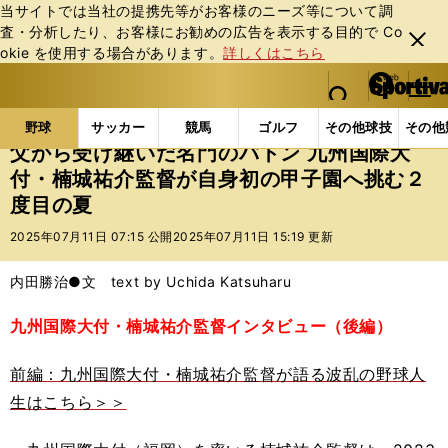
当サイトでは当社の提携先等がお客様のニーズ等について調
査・分析したり、お客様にお勧めの広告を表⽰する⽬的で Co
閉じ
okie を使⽤する場合があります。
詳しくはこちら
る
マイペ
web Sportiva (webスポルティーバ)
検索
メニュ
we
ー
野球の記事一覧
高校野球他
父から受け継いだ名門の
b
ジ
野球
サッカー
競馬
ゴルフ
その他球技
その他
ス
父から受け継いだ名門のバトン 九州国際大
ポ
付・楠城祐介監督が自身初の甲子園へ挑む２
ル
度目の夏
テ
ィ
2025年07月11日 07:15 公開
2025年07月11日 15:19 更新
ー
バ
内田勝治●文 text by Uchida Katsuharu
九州国際大付・楠城祐介監督インタビュー（後編）
前編：九州国際大付・楠城祐介監督が語る波乱の野球人
生はこちら＞＞