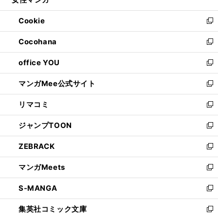
ド
ィ
い
開
ウ
ン
ウ
Cookie
く
で
ド
ィ
新
開
ウ
ン
し
Cocohana
く
で
ド
い
新
開
ウ
ウ
し
office YOU
く
で
ィ
い
新
開
ン
ウ
し
マンガMee公式サイト
く
ド
ィ
い
新
ウ
ン
ウ
し
リマコミ
で
ド
ィ
い
新
開
ウ
ン
ウ
し
ジャンプTOON
く
で
ド
ィ
い
新
開
ウ
ン
ウ
し
ZEBRACK
く
で
ド
ィ
い
新
開
ウ
ン
ウ
し
マンガMeets
く
で
ド
ィ
い
新
開
ウ
ン
ウ
し
S-MANGA
く
で
ド
ィ
い
新
開
ウ
ン
ウ
し
集英社コミック文庫
く
で
ド
ィ
い
新