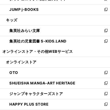
ウ
ン
ウ
し
JUMP j-BOOKS
で
ド
ィ
い
新
開
ウ
ン
ウ
し
キッズ
く
で
ド
ィ
い
開
ウ
ン
ウ
集英社みらい文庫
く
で
ド
ィ
新
開
ウ
ン
し
集英社の児童図書 S-KIDS.LAND
く
で
ド
い
新
開
ウ
ウ
し
オンラインストア・
その他WEBサービス
く
で
ィ
い
開
ン
ウ
オンラインストア
く
ド
ィ
ウ
ン
OTO
で
ド
新
開
ウ
し
SHUEISHA MANGA-ART HERITAGE
く
で
い
新
開
ウ
し
ジャンプキャラクターズストア
く
ィ
い
新
ン
ウ
し
HAPPY PLUS STORE
ド
ィ
い
新
ウ
ン