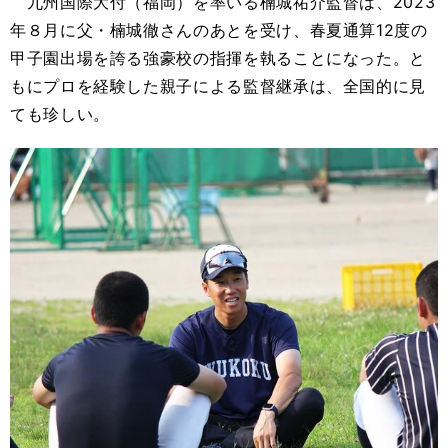
九州国際大付（福岡）を率いる楠城祐介監督は、2023
年８月に父・楠城徹さんのあとを受け、春夏通算12度の
甲子園出場を誇る強豪校の指揮を執ることになった。と
もにプロを経験した親子による監督継承は、全国的に見
ても珍しい。