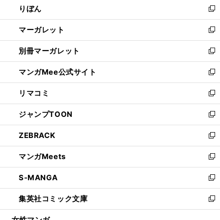
りぼん
く
で
ド
ィ
新
開
ウ
ン
し
マーガレット
く
で
ド
い
新
開
ウ
ウ
し
別冊マーガレット
く
で
ィ
い
新
開
ン
ウ
し
マンガMee公式サイト
く
ド
ィ
い
新
ウ
ン
ウ
し
リマコミ
で
ド
ィ
い
新
開
ウ
ン
ウ
し
ジャンプTOON
く
で
ド
ィ
い
新
開
ウ
ン
ウ
し
ZEBRACK
く
で
ド
ィ
い
新
開
ウ
ン
ウ
し
マンガMeets
く
で
ド
ィ
い
新
開
ウ
ン
ウ
し
S-MANGA
く
で
ド
ィ
い
新
開
ウ
ン
ウ
し
集英社コミック文庫
く
で
ド
ィ
い
新
開
ウ
ン
ウ
し
女性マンガ
く
で