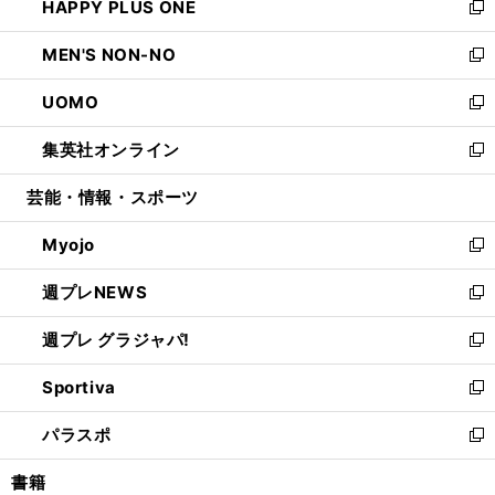
HAPPY PLUS ONE
く
で
ド
ィ
い
新
開
ウ
ン
ウ
し
MEN'S NON-NO
く
で
ド
ィ
い
新
開
ウ
ン
ウ
し
UOMO
く
で
ド
ィ
い
新
開
ウ
ン
ウ
し
集英社オンライン
く
で
ド
ィ
い
新
開
ウ
ン
ウ
し
芸能・情報・スポーツ
く
で
ド
ィ
い
開
ウ
ン
ウ
Myojo
く
で
ド
ィ
新
開
ウ
ン
し
週プレNEWS
く
で
ド
い
新
開
ウ
ウ
し
週プレ グラジャパ!
く
で
ィ
い
新
開
ン
ウ
し
Sportiva
く
ド
ィ
い
新
ウ
ン
ウ
し
パラスポ
で
ド
ィ
い
新
開
ウ
ン
ウ
し
書籍
く
で
ド
ィ
い