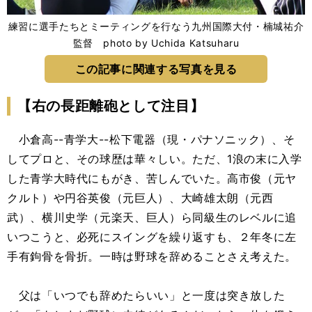
練習に選手たちとミーティングを行なう九州国際大付・楠城祐介
監督 photo by Uchida Katsuharu
この記事に関連する写真を見る
【右の長距離砲として注目】
小倉高--青学大--松下電器（現・パナソニック）、そ
してプロと、その球歴は華々しい。ただ、1浪の末に入学
した青学大時代にもがき、苦しんでいた。高市俊（元ヤ
クルト）や円谷英俊（元巨人）、大崎雄太朗（元西
武）、横川史学（元楽天、巨人）ら同級生のレベルに追
いつこうと、必死にスイングを繰り返すも、２年冬に左
手有鉤骨を骨折。一時は野球を辞めることさえ考えた。
父は「いつでも辞めたらいい」と一度は突き放した