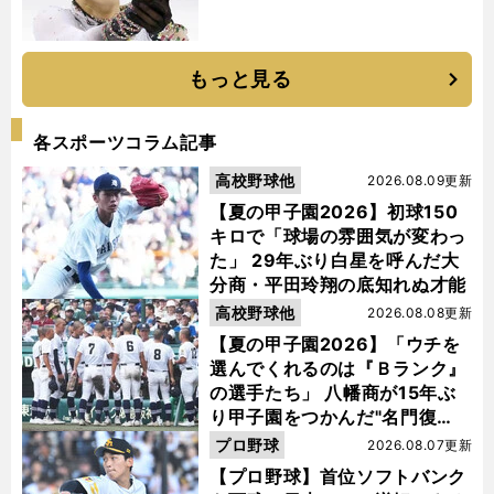
もっと見る
各スポーツコラム記事
高校野球他
2026.08.09更新
【夏の甲子園2026】初球150
キロで「球場の雰囲気が変わっ
た」 29年ぶり白星を呼んだ大
分商・平田玲翔の底知れぬ才能
高校野球他
2026.08.08更新
【夏の甲子園2026】「ウチを
選んでくれるのは『Ｂランク』
の選手たち」 八幡商が15年ぶ
り甲子園をつかんだ"名門復
活"の舞台裏
プロ野球
2026.08.07更新
【プロ野球】首位ソフトバンク