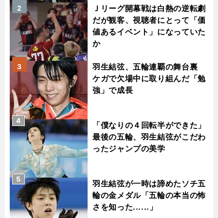
Ｊリーグ開幕戦は白熱の逆転劇
2
だが観客、視聴者にとって「価
値あるイベント」になっていた
か
羽生結弦、五輪連覇の舞台裏
3
ケガで欠場中に取り組んだ「勉
強」で成長
4
「僕なりの４回転半ができた」
最後の五輪、羽生結弦がこだわ
ったジャンプの美学
5
羽生結弦が一時は諦めたソチ五
輪の金メダル「五輪の本当の怖
さを知った......」