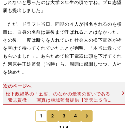
しれないと思ったのは大学３年生の頃ですね。プロ志望
届も提出しました」
ただ、ドラフト当日、同期の４人が指名されるのを横
目に、自身の名前は最後まで呼ばれることはなかった。
その後、一度は断りを入れていた社会人の松下電器が枠
を空けて待ってくれていたことが判明。「本当に救って
もらいました」。あらためて松下電器に頭を下げてくれ
た河原井正雄監督（当時）ら、周囲に感謝しつつ、入社
を決めた。
次のページへ
松下政経塾の「五誓」のなかの最初の誓いである
「素志貫徹」 写真は楠城監督提供【楽天に５位で
指名され入団】 松下電器では、野球選手の前に、
社会人として学びを得るに十分な2年間だった。野
次
1
2
3
4
のページへ
球部員だからと
1 / 4