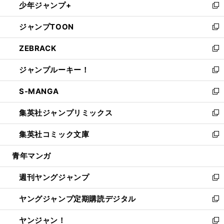
少年ジャンプ+
で
ド
ィ
い
新
開
ウ
ン
ウ
し
ジャンプTOON
く
で
ド
ィ
い
新
開
ウ
ン
ウ
し
ZEBRACK
く
で
ド
ィ
い
新
開
ウ
ン
ウ
し
ジャンプルーキー！
く
で
ド
ィ
い
新
開
ウ
ン
ウ
し
S-MANGA
く
で
ド
ィ
い
新
開
ウ
ン
ウ
し
集英社ジャンプリミックス
く
で
ド
ィ
い
新
開
ウ
ン
ウ
し
集英社コミック文庫
く
で
ド
ィ
い
新
開
ウ
ン
ウ
し
青年マンガ
く
で
ド
ィ
い
開
ウ
ン
ウ
週刊ヤングジャンプ
く
で
ド
ィ
新
開
ウ
ン
し
ヤングジャンプ定期購読デジタル
く
で
ド
い
新
開
ウ
ウ
し
ヤンジャン！
く
で
ィ
い
新