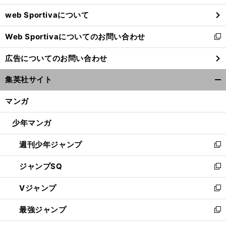
ウ
web Sportivaについて
で
開
Web Sportivaについてのお問い合わせ
く
新
し
広告についてのお問い合わせ
い
ウ
集英社サイト
ィ
開
ン
く/
マンガ
ド
閉
ウ
じ
少年マンガ
で
る
開
週刊少年ジャンプ
く
新
し
ジャンプSQ
い
新
ウ
し
Vジャンプ
ィ
い
新
ン
ウ
し
最強ジャンプ
ド
ィ
い
新
ウ
ン
ウ
し