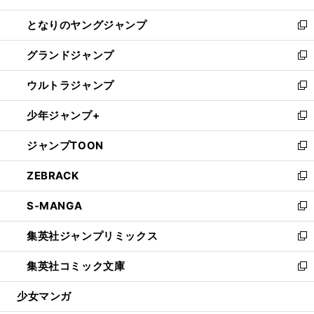
開
ン
ウ
し
となりのヤングジャンプ
く
ド
ィ
い
新
ウ
ン
ウ
し
グランドジャンプ
で
ド
ィ
い
新
開
ウ
ン
ウ
し
ウルトラジャンプ
く
で
ド
ィ
い
新
開
ウ
ン
ウ
し
少年ジャンプ+
く
で
ド
ィ
い
新
開
ウ
ン
ウ
し
ジャンプTOON
く
で
ド
ィ
い
新
開
ウ
ン
ウ
し
ZEBRACK
く
で
ド
ィ
い
新
開
ウ
ン
ウ
し
S-MANGA
く
で
ド
ィ
い
新
開
ウ
ン
ウ
し
集英社ジャンプリミックス
く
で
ド
ィ
い
新
開
ウ
ン
ウ
し
集英社コミック文庫
く
で
ド
ィ
い
新
開
ウ
ン
ウ
し
少女マンガ
く
で
ド
ィ
い
開
ウ
ン
ウ