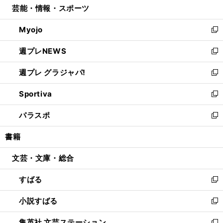
芸能・情報・スポーツ
く
で
ド
ィ
い
開
ウ
ン
ウ
Myojo
く
で
ド
ィ
新
開
ウ
ン
し
週プレNEWS
く
で
ド
い
新
開
ウ
ウ
し
週プレ グラジャパ!
く
で
ィ
い
新
開
ン
ウ
し
Sportiva
く
ド
ィ
い
新
ウ
ン
ウ
し
パラスポ
で
ド
ィ
い
新
開
ウ
ン
ウ
し
書籍
く
で
ド
ィ
い
開
ウ
ン
ウ
文芸・文庫・総合
く
で
ド
ィ
開
ウ
ン
すばる
く
で
ド
新
開
ウ
し
小説すばる
く
で
い
新
開
ウ
し
集英社 文芸ステーション
く