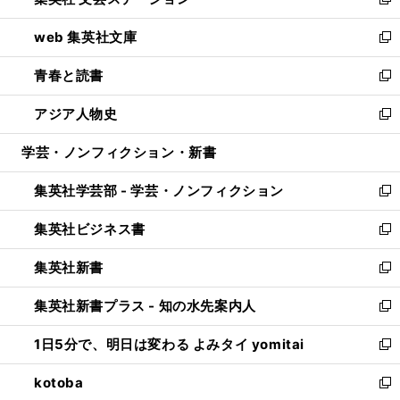
ィ
い
新
ン
ウ
し
web 集英社文庫
ド
ィ
い
新
ウ
ン
ウ
し
青春と読書
で
ド
ィ
い
新
開
ウ
ン
ウ
し
アジア人物史
く
で
ド
ィ
い
新
開
ウ
ン
ウ
し
学芸・ノンフィクション・新書
く
で
ド
ィ
い
開
ウ
ン
ウ
集英社学芸部 - 学芸・ノンフィクション
く
で
ド
ィ
新
開
ウ
ン
し
集英社ビジネス書
く
で
ド
い
新
開
ウ
ウ
し
集英社新書
く
で
ィ
い
新
開
ン
ウ
し
集英社新書プラス - 知の水先案内人
く
ド
ィ
い
新
ウ
ン
ウ
し
1日5分で、明日は変わる よみタイ yomitai
で
ド
ィ
い
新
開
ウ
ン
ウ
し
kotoba
く
で
ド
ィ
い
新