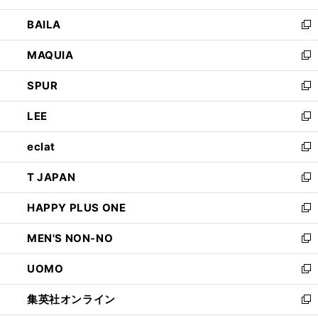
開
ウ
し
BAILA
く
ィ
い
新
ン
ウ
し
MAQUIA
ド
ィ
い
新
ウ
ン
ウ
し
SPUR
で
ド
ィ
い
新
開
ウ
ン
ウ
し
LEE
く
で
ド
ィ
い
新
開
ウ
ン
ウ
し
eclat
く
で
ド
ィ
い
新
開
ウ
ン
ウ
し
T JAPAN
く
で
ド
ィ
い
新
開
ウ
ン
ウ
し
HAPPY PLUS ONE
く
で
ド
ィ
い
新
開
ウ
ン
ウ
し
MEN'S NON-NO
く
で
ド
ィ
い
新
開
ウ
ン
ウ
し
UOMO
く
で
ド
ィ
い
新
開
ウ
ン
ウ
し
集英社オンライン
く
で
ド
ィ
い
新
開
ウ
ン
ウ
し