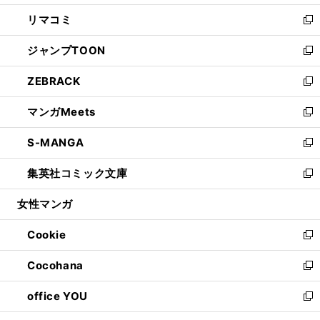
ウ
ン
ウ
し
リマコミ
で
ド
ィ
い
新
開
ウ
ン
ウ
し
ジャンプTOON
く
で
ド
ィ
い
新
開
ウ
ン
ウ
し
ZEBRACK
く
で
ド
ィ
い
新
開
ウ
ン
ウ
し
マンガMeets
く
で
ド
ィ
い
新
開
ウ
ン
ウ
し
S-MANGA
く
で
ド
ィ
い
新
開
ウ
ン
ウ
し
集英社コミック文庫
く
で
ド
ィ
い
新
開
ウ
ン
ウ
し
女性マンガ
く
で
ド
ィ
い
開
ウ
ン
ウ
Cookie
く
で
ド
ィ
新
開
ウ
ン
し
Cocohana
く
で
ド
い
新
開
ウ
ウ
し
office YOU
く
で
ィ
い
新
開
ン
ウ
し