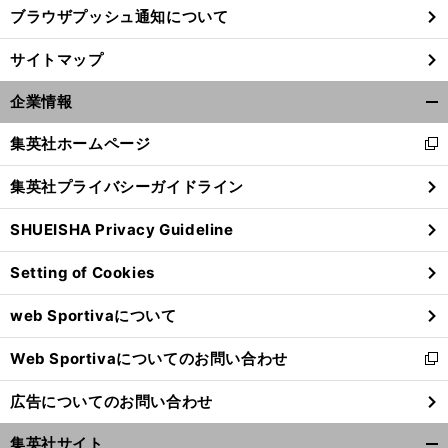
ブラウザプッシュ通知について
サイトマップ
企業情報
開
く/
集英社ホームページ
新
閉
し
じ
集英社プライバシーガイドライン
い
る
ウ
SHUEISHA Privacy Guideline
ィ
ン
Setting of Cookies
ド
ウ
web Sportivaについて
で
開
Web Sportivaについてのお問い合わせ
く
新
し
広告についてのお問い合わせ
い
ウ
集英社サイト
ィ