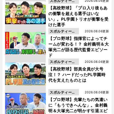
スポルティーバ
2026.08.06更新
動画
【高校野球】「プロ入り後もあ
の衝撃を超える選手はいな
い」。PL学園トリオが衝撃を受
けた選手
スポルティーバ
2026.08.06更新
動画
【プロ野球】指揮官によってチ
ームが変わる！？ 金村義明＆大
塚光二が語る歴代監督エピソー
ド
スポルティーバ
2026.08.06更新
動画
【高校野球】部員全員が大号
泣！？ ハードだったPL学園時
代を支えたものとは
スポルティーバ
2026.08.06更新
動画
【プロ野球】先輩たちの気遣い
に「もうできへんな」。金村義
明＆大塚光二が明かす引退エピ