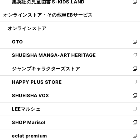
集英社の児童図書 S-KIDS.LAND
く
で
ド
い
新
開
ウ
ウ
し
オンラインストア・
その他WEBサービス
く
で
ィ
い
開
ン
ウ
オンラインストア
く
ド
ィ
ウ
ン
OTO
で
ド
新
開
ウ
し
SHUEISHA MANGA-ART HERITAGE
く
で
い
新
開
ウ
し
ジャンプキャラクターズストア
く
ィ
い
新
ン
ウ
し
HAPPY PLUS STORE
ド
ィ
い
新
ウ
ン
ウ
し
SHUEISHA VOX
で
ド
ィ
い
新
開
ウ
ン
ウ
し
LEEマルシェ
く
で
ド
ィ
い
新
開
ウ
ン
ウ
し
SHOP Marisol
く
で
ド
ィ
い
新
開
ウ
ン
ウ
し
eclat premium
く
で
ド
ィ
い
新