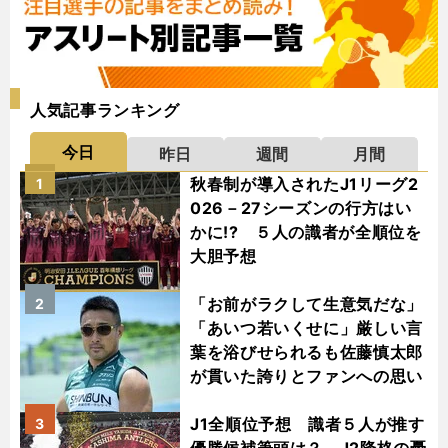
人気記事ランキング
今日
昨日
週間
月間
秋春制が導入されたJ1リーグ2
1
026－27シーズンの行方はい
かに!? ５人の識者が全順位を
大胆予想
「お前がラクして生意気だな」
2
「あいつ若いくせに」厳しい言
葉を浴びせられるも佐藤慎太郎
が貫いた誇りとファンへの思い
J1全順位予想 識者５人が推す
3
優勝候補筆頭は？ J2降格の憂