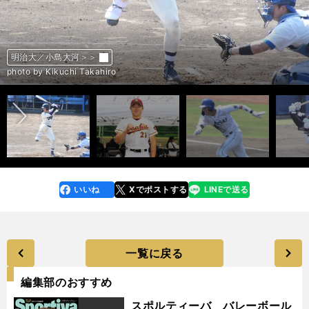
創価大／立石正広 ＞＞
仙台大／大城海翔 ＞＞
東海大／大塚瑠晏 ＞＞
滝川高校／新井瑛太＞＞
佛教大／赤木晴哉＞＞
大阪学院大／エドポロ・ケイン＞＞
幸福の科学学園／エミール・プレンサ＞＞
未来富山／江藤蓮＞＞
浦和学院／藤井健翔＞＞
延岡学園／藤川敦也＞＞
花園大／藤原聡大＞＞
川和／濱岡蒼太＞＞
火の国サラマンダーズ／池内匠生＞
東北福祉大／堀越啓太＞＞
カンザス州立大／井上心太郎＞＞
NTT東日本／石井巧＞＞
早稲田大／伊藤樹＞＞
幸福の科学学園／ユニオール・ヌニエス＞＞
神奈川大／金子京介＞＞
Honda／片山皓心＞＞
明治大／小島大河＞＞
上智大／正木悠馬＞＞
城西大／松川玲央＞＞
栃木ゴールデンブレーブス／三方陽登＞＞
JR東海／水谷祥平＞＞
栃木ゴールデンブレーブス／桃次郎＞＞
大阪学院大高／長瀬大来＞＞
立教大／小畠一心＞＞
青山学院大／小田康一郎＞＞
学法石川／大栄利哉＞＞
石川ミリオンスターズ／大坪梓恩＞＞
中京大／大矢琉晟＞＞
筑波大／岡城快生＞＞
東北福祉大／櫻井頼之介＞＞
昌平／櫻井ユウヤ＞＞
中京大／沢田涼太＞＞
日大鶴ヶ丘／住日翔夢＞＞
東海大甲府／鈴木蓮吾＞＞
富山GRNサンダーバーズ／シャピロ・マシュー一郎＞＞
仙台育英／高田庵冬＞＞
神奈川フューチャードリームス／冨重英二郎＞＞
東京大／渡辺向輝＞＞
愛媛マンダリンパイレーツ／上野雄大＞＞
創価大／山崎太陽＞＞
立教大／山形球道＞＞
国士舘大／山下来球＞＞
九州国際大付／山本嘉隆＞＞
茨城アストロプラネッツ／山本仁＞＞
前へ
photo by Ohtomo Yoshiyuki
photo by Kikuchi Takahiro
photo by Kikuchi Takahiro
photo by Kikuchi Takahiro
photo by Kikuchi Takahiro
photo by Kikuchi Takahiro
photo by Kikuchi Takahiro
photo by Kikuchi Takahiro
photo by Kikuchi Takahiro
photo by Kikuchi Takahiro
photo by Kikuchi Takahiro
photo by Kikuchi Takahiro
photo by Kikuchi Takahiro
photo by Kikuchi Takahiro
本人提供
photo by Kikuchi Takahiro
photo by Kikuchi Takahiro
photo by Kikuchi Takahiro
photo by Kikuchi Takahiro
photo by Kikuchi Takahiro
photo by Kikuchi Takahiro
photo by Takagi Yu
photo by Kikuchi Takahiro
photo by Kikuchi Takahiro
photo by Takagi Yu
photo by Kikuchi Takahiro
photo by Kikuchi Takahiro
photo by Sankei Visual
photo by Kikuchi Takahiro
photo by Kikuchi Takahiro
photo by Kikuchi Takahiro
photo by Kikuchi Takahiro
photo by Kikuchi Takahiro
photo by Kikuchi Takahiro
photo by Kikuchi Takahiro
photo by Kikuchi Takahiro
photo by Takagi Yu
photo by Kikuchi Takahiro
photo by Kikuchi Takahiro
photo by Kikuchi Takahiro
photo by Kikuchi Takahiro
photo by Kikuchi Takahiro
photo by Kikuchi Takahiro
photo by Kikuchi Takahiro
photo by Ohtomo Yoshiyuki
photo by Kikuchi Takahiro
photo by Kikuchi Takahiro
photo by Kikuchi Takahiro
いいね
Xでポストする
LINEで送る
line
faceboo
x
k
一覧に戻る
編集部のおすすめ
スポルティーバ バレーボール