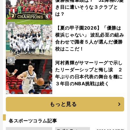
き目に遭いそうな３クラブと
は？
4
【夏の甲子園2026】「優勝は
横浜じゃない」 波乱必至の組み
合わせで識者５人が選んだ優勝
校はここだ！
5
河村勇輝がサマーリーグで示し
たリーダーシップと悔し涙 ２
年ぶりの日本代表の舞台を糧に
３年目のNBA挑戦は続く
もっと見る
各スポーツコラム記事