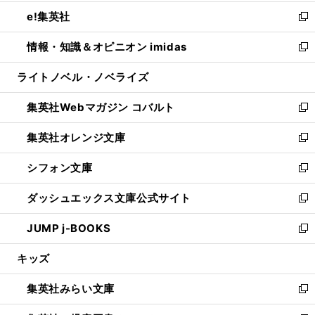
開
ウ
ン
ウ
し
e!集英社
く
で
ド
ィ
い
新
開
ウ
ン
ウ
し
情報・知識＆オピニオン imidas
く
で
ド
ィ
い
新
開
ウ
ン
ウ
し
ライトノベル・ノベライズ
く
で
ド
ィ
い
開
ウ
ン
ウ
集英社Webマガジン コバルト
く
で
ド
ィ
新
開
ウ
ン
し
集英社オレンジ文庫
く
で
ド
い
新
開
ウ
ウ
し
シフォン文庫
く
で
ィ
い
新
開
ン
ウ
し
ダッシュエックス文庫公式サイト
く
ド
ィ
い
新
ウ
ン
ウ
し
JUMP j-BOOKS
で
ド
ィ
い
新
開
ウ
ン
ウ
し
キッズ
く
で
ド
ィ
い
開
ウ
ン
ウ
集英社みらい文庫
く
で
ド
ィ
新
開
ウ
ン
し