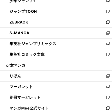
少年ジャンプ+
く
で
ド
ィ
い
新
開
ウ
ン
ウ
し
ジャンプTOON
く
で
ド
ィ
い
新
開
ウ
ン
ウ
し
ZEBRACK
く
で
ド
ィ
い
新
開
ウ
ン
ウ
し
S-MANGA
く
で
ド
ィ
い
新
開
ウ
ン
ウ
し
集英社ジャンプリミックス
く
で
ド
ィ
い
新
開
ウ
ン
ウ
し
集英社コミック文庫
く
で
ド
ィ
い
新
開
ウ
ン
ウ
し
少女マンガ
く
で
ド
ィ
い
開
ウ
ン
ウ
りぼん
く
で
ド
ィ
新
開
ウ
ン
し
マーガレット
く
で
ド
い
新
開
ウ
ウ
し
別冊マーガレット
く
で
ィ
い
新
開
ン
ウ
し
マンガMee公式サイト
く
ド
ィ
い
新