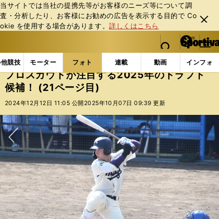
当サイトでは当社の提携先等がお客様のニーズ等について調
査・分析したり、お客様にお勧めの広告を表⽰する⽬的で Co
閉じ
okie を使⽤する場合があります。
詳しくはこちら
る
マイペ
web Sportiva (webスポルティーバ)
検索
メニュ
we
ー
フォトギャラリー
コラムフォト
プロスカウトが注目す
b
ジ
の他競技
モーター
フォト
連載
動画
インフォ
ス
プロスカウトが注目する2025年のドラフト
ポ
候補！ (21ページ目)
ル
テ
2024年12月12日 11:05 公開
2025年10月07日 09:39 更新
ィ
ー
バ
次へ