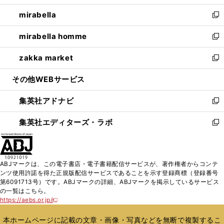
開
ウ
ン
ウ
し
mirabella
く
で
ド
ィ
い
新
開
ウ
ン
ウ
し
mirabella homme
く
で
ド
ィ
い
新
開
ウ
ン
ウ
し
zakka market
く
で
ド
ィ
い
新
開
ウ
ン
ウ
し
その他WEBサービス
く
で
ド
ィ
い
開
ウ
ン
ウ
集英社アドナビ
く
で
ド
ィ
新
開
ウ
ン
し
集英社エディターズ・ラボ
く
で
ド
い
新
開
ウ
ウ
し
く
で
ィ
い
開
ン
ウ
ABJマークは、この電子書店・電子書籍配信サービスが、著作権者からコンテ
く
ド
ィ
ンツ使用許諾を得た正規版配信サービスであることを示す登録商標（登録番号
ウ
ン
第6091713号）です。ABJマークの詳細、ABJマークを掲示しているサービス
で
ド
の一覧はこちら。
開
ウ
https://aebs.or.jp/
新
く
で
し
い
開
本ホームページに記載の文章・画像・写真などを無断で複製するこ