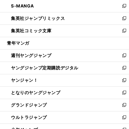
ン
ウ
し
S-MANGA
く
で
ド
ィ
い
新
開
ウ
ン
ウ
し
集英社ジャンプリミックス
く
で
ド
ィ
い
新
開
ウ
ン
ウ
し
集英社コミック文庫
く
で
ド
ィ
い
新
開
ウ
ン
ウ
し
青年マンガ
く
で
ド
ィ
い
開
ウ
ン
ウ
週刊ヤングジャンプ
く
で
ド
ィ
新
開
ウ
ン
し
ヤングジャンプ定期購読デジタル
く
で
ド
い
新
開
ウ
ウ
し
ヤンジャン！
く
で
ィ
い
新
開
ン
ウ
し
となりのヤングジャンプ
く
ド
ィ
い
新
ウ
ン
ウ
し
グランドジャンプ
で
ド
ィ
い
新
開
ウ
ン
ウ
し
ウルトラジャンプ
く
で
ド
ィ
い
新
開
ウ
ン
ウ
し