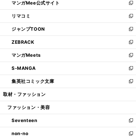
マンガMee公式サイト
く
ド
ィ
い
新
ウ
ン
ウ
し
リマコミ
で
ド
ィ
い
新
開
ウ
ン
ウ
し
ジャンプTOON
く
で
ド
ィ
い
新
開
ウ
ン
ウ
し
ZEBRACK
く
で
ド
ィ
い
新
開
ウ
ン
ウ
し
マンガMeets
く
で
ド
ィ
い
新
開
ウ
ン
ウ
し
S-MANGA
く
で
ド
ィ
い
新
開
ウ
ン
ウ
し
集英社コミック文庫
く
で
ド
ィ
い
新
開
ウ
ン
ウ
し
取材・ファッション
く
で
ド
ィ
い
開
ウ
ン
ウ
ファッション・美容
く
で
ド
ィ
開
ウ
ン
Seventeen
く
で
ド
新
開
ウ
し
non-no
く
で
い
新