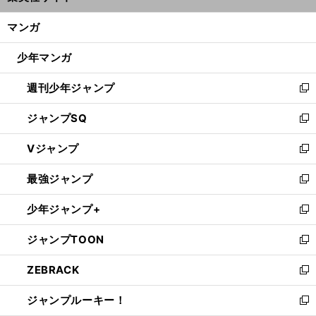
開
ン
く/
マンガ
ド
閉
ウ
じ
少年マンガ
で
る
開
週刊少年ジャンプ
く
新
し
ジャンプSQ
い
新
ウ
し
Vジャンプ
ィ
い
新
ン
ウ
し
最強ジャンプ
ド
ィ
い
新
ウ
ン
ウ
し
少年ジャンプ+
で
ド
ィ
い
新
開
ウ
ン
ウ
し
ジャンプTOON
く
で
ド
ィ
い
新
開
ウ
ン
ウ
し
ZEBRACK
く
で
ド
ィ
い
新
開
ウ
ン
ウ
し
ジャンプルーキー！
く
で
ド
ィ
い
新
開
ウ