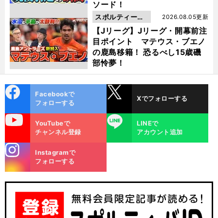
ソード！
スポルティーバ
2026.08.05更新
動画
【Jリーグ】Jリーグ・開幕前注
目ポイント マテウス・ブエノ
の鹿島移籍！ 恐るべし15歳磯
部怜夢！
cebo
X
Facebookで
Xでフォローする
ok
フォローする
uTube
LINE
YouTubeで
LINEで
チャンネル登録
アカウント追加
stagra
Instagramで
m
フォローする