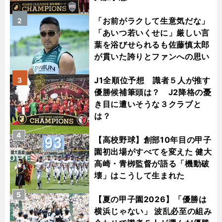
「お前がラクして生意気だな」
2
「あいつ若いくせに」厳しい言
葉を浴びせられるも佐藤慎太郎
が貫いた誇りとファンへの思い
J1全順位予想 識者５人が推す
3
優勝候補筆頭は？ J2降格の憂
き目に遭いそうな３クラブと
は？
4
【高校野球】創部10年目の甲子
園初出場がすべてを変えた 健大
高崎・青栁監督が語る「機動破
壊」はこうして生まれた
5
【夏の甲子園2026】「優勝は
横浜じゃない」 波乱必至の組み