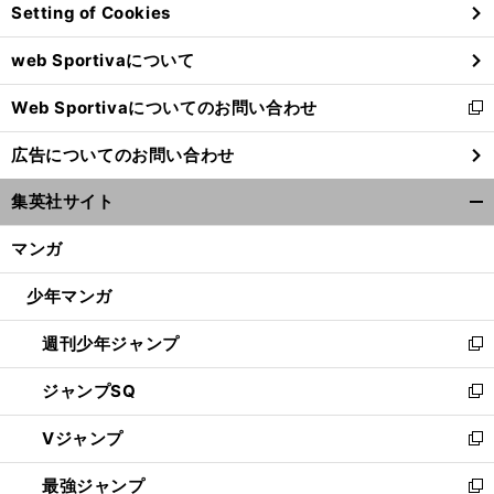
Setting of Cookies
ド
ウ
web Sportivaについて
で
開
Web Sportivaについてのお問い合わせ
く
新
し
広告についてのお問い合わせ
い
ウ
集英社サイト
ィ
開
ン
く/
マンガ
ド
閉
ウ
じ
少年マンガ
で
る
開
週刊少年ジャンプ
く
新
し
ジャンプSQ
い
新
ウ
し
Vジャンプ
ィ
い
新
ン
ウ
し
最強ジャンプ
ド
ィ
い
新