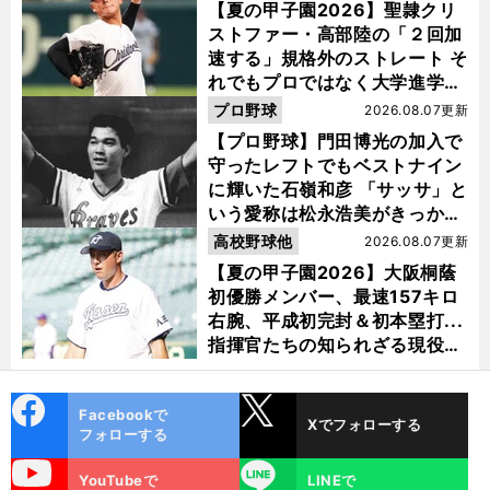
【夏の甲子園2026】聖隷クリ
ストファー・高部陸の「２回加
速する」規格外のストレート そ
れでもプロではなく大学進学を
選ぶ理由
プロ野球
2026.08.07更新
【プロ野球】門田博光の加入で
守ったレフトでもベストナイン
に輝いた石嶺和彦 「サッサ」と
いう愛称は松永浩美がきっか
け？
高校野球他
2026.08.07更新
【夏の甲子園2026】大阪桐蔭
初優勝メンバー、最速157キロ
右腕、平成初完封＆初本塁打...
指揮官たちの知られざる現役時
代
cebo
X
Facebookで
Xでフォローする
ok
フォローする
uTube
LINE
YouTubeで
LINEで