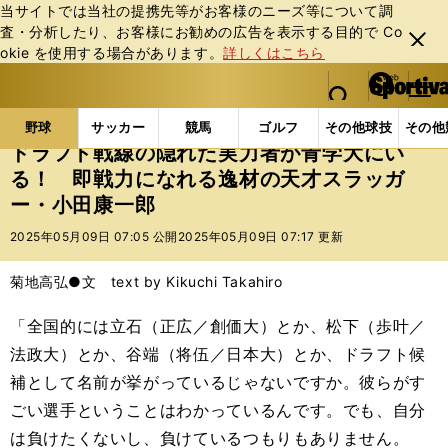
当サイトでは当社の提携先等がお客様のニーズ等について調
査・分析したり、お客様にお勧めの広告を表⽰する⽬的で Co
閉じ
okie を使⽤する場合があります。
詳しくはこちら
る
マイペ
web Sportiva (webスポルティーバ)
検索
メニュ
we
ー
野球の記事一覧
高校野球他
ドラフト戦線の隠れた
b
ジ
野球
サッカー
競馬
ゴルフ
その他球技
その他
ス
ドラフト戦線の隠れた実力者が青学大にい
ポ
る！ 即戦力になれる逸材の天才スラッガ
ル
ー・小田康一郎
テ
ィ
2025年05月09日 07:05 公開
2025年05月09日 07:17 更新
ー
バ
菊地高弘●文 text by Kikuchi Takahiro
「全国的には立石（正広／創価大）とか、松下（歩叶／
法政大）とか、谷端（将伍／日本大）とか、ドラフト候
補として名前が挙がっているじゃないですか。彼らがす
ごい選手ということはわかっているんです。でも、自分
は負けたくないし、負けているつもりもありません。