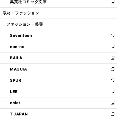
集英社コミック文庫
く
で
ド
ィ
い
新
開
ウ
ン
ウ
し
取材・ファッション
く
で
ド
ィ
い
開
ウ
ン
ウ
ファッション・美容
く
で
ド
ィ
開
ウ
ン
Seventeen
く
で
ド
新
開
ウ
し
non-no
く
で
い
新
開
ウ
し
BAILA
く
ィ
い
新
ン
ウ
し
MAQUIA
ド
ィ
い
新
ウ
ン
ウ
し
SPUR
で
ド
ィ
い
新
開
ウ
ン
ウ
し
LEE
く
で
ド
ィ
い
新
開
ウ
ン
ウ
し
eclat
く
で
ド
ィ
い
新
開
ウ
ン
ウ
し
T JAPAN
く
で
ド
ィ
い
新