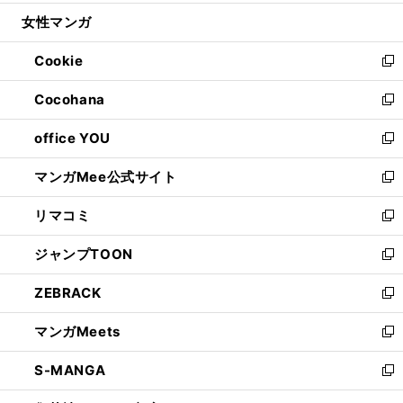
開
ウ
ン
ウ
し
女性マンガ
く
で
ド
ィ
い
開
ウ
ン
ウ
Cookie
く
で
ド
ィ
新
開
ウ
ン
し
Cocohana
く
で
ド
い
新
開
ウ
ウ
し
office YOU
く
で
ィ
い
新
開
ン
ウ
し
マンガMee公式サイト
く
ド
ィ
い
新
ウ
ン
ウ
し
リマコミ
で
ド
ィ
い
新
開
ウ
ン
ウ
し
ジャンプTOON
く
で
ド
ィ
い
新
開
ウ
ン
ウ
し
ZEBRACK
く
で
ド
ィ
い
新
開
ウ
ン
ウ
し
マンガMeets
く
で
ド
ィ
い
新
開
ウ
ン
ウ
し
S-MANGA
く
で
ド
ィ
い
新
開
ウ
ン
ウ
し