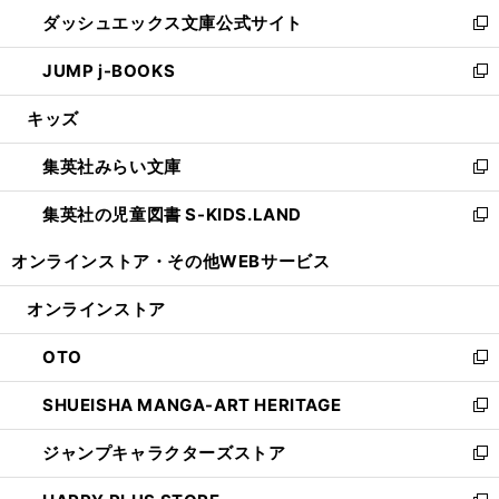
ン
ウ
し
ダッシュエックス文庫公式サイト
く
ド
ィ
い
新
ウ
ン
ウ
し
JUMP j-BOOKS
で
ド
ィ
い
新
開
ウ
ン
ウ
し
キッズ
く
で
ド
ィ
い
開
ウ
ン
ウ
集英社みらい文庫
く
で
ド
ィ
新
開
ウ
ン
し
集英社の児童図書 S-KIDS.LAND
く
で
ド
い
新
開
ウ
ウ
し
オンラインストア・
その他WEBサービス
く
で
ィ
い
開
ン
ウ
オンラインストア
く
ド
ィ
ウ
ン
OTO
で
ド
新
開
ウ
し
SHUEISHA MANGA-ART HERITAGE
く
で
い
新
開
ウ
し
ジャンプキャラクターズストア
く
ィ
い
新
ン
ウ
し