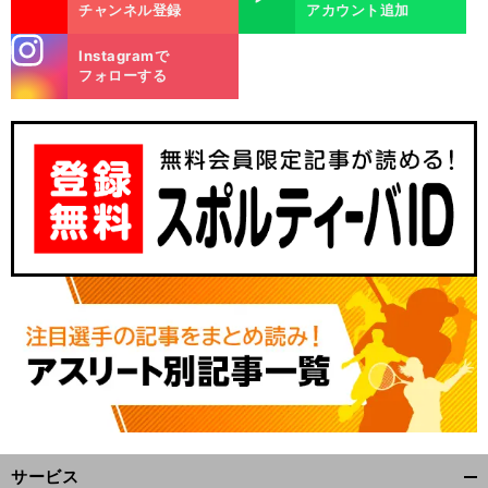
チャンネル登録
アカウント追加
stagra
Instagramで
m
フォローする
前
へ
サービス
開