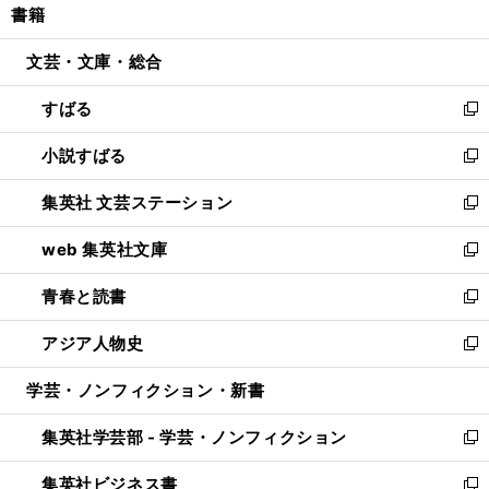
書籍
く
で
ド
ィ
い
開
ウ
ン
ウ
文芸・文庫・総合
く
で
ド
ィ
開
ウ
ン
すばる
く
で
ド
新
開
ウ
し
小説すばる
く
で
い
新
開
ウ
し
集英社 文芸ステーション
く
ィ
い
新
ン
ウ
し
web 集英社文庫
ド
ィ
い
新
ウ
ン
ウ
し
青春と読書
で
ド
ィ
い
新
開
ウ
ン
ウ
し
アジア人物史
く
で
ド
ィ
い
新
開
ウ
ン
ウ
し
学芸・ノンフィクション・新書
く
で
ド
ィ
い
開
ウ
ン
ウ
集英社学芸部 - 学芸・ノンフィクション
く
で
ド
ィ
新
開
ウ
ン
し
集英社ビジネス書
く
で
ド
い
新