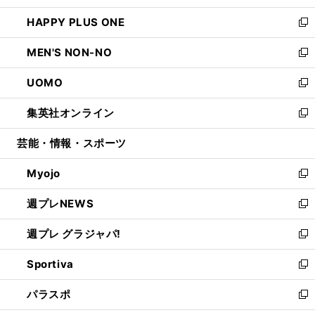
開
ウ
ン
ウ
し
HAPPY PLUS ONE
く
で
ド
ィ
い
新
開
ウ
ン
ウ
し
MEN'S NON-NO
く
で
ド
ィ
い
新
開
ウ
ン
ウ
し
UOMO
く
で
ド
ィ
い
新
開
ウ
ン
ウ
し
集英社オンライン
く
で
ド
ィ
い
新
開
ウ
ン
ウ
し
芸能・情報・スポーツ
く
で
ド
ィ
い
開
ウ
ン
ウ
Myojo
く
で
ド
ィ
新
開
ウ
ン
し
週プレNEWS
く
で
ド
い
新
開
ウ
ウ
し
週プレ グラジャパ!
く
で
ィ
い
新
開
ン
ウ
し
Sportiva
く
ド
ィ
い
新
ウ
ン
ウ
し
パラスポ
で
ド
ィ
い
新
開
ウ
ン
ウ
し