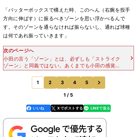
「バッターボックスで構えた時、このへん（右腕を投手
方向に伸ばす）に振るべきゾーンを思い浮かべるんで
す。そのゾーンを通らなければ振らないし、通れば球種
は何であれ振っていきます」
次のページへ
小田の言う「ゾーン」とは、必ずしも「ストライク
ゾーン」と同義ではない。あくまでも小田の感覚で
あり、対戦投手や状況に応じて変わっていく。時に
は小田のイメージする「ゾーン」を通過しなかった
次
1
2
3
4
5
のページへ
のに、球審に「ス
1 / 5
いいね
Xでポストする
LINEで送る
line
faceboo
x
k