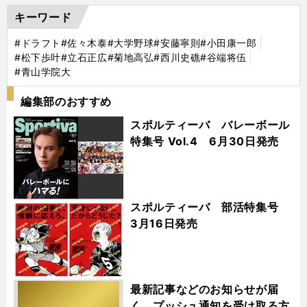
キーワード
#ドラフト
#佐々木泰
#大学野球
#安藤寧則
#小田康一郎
#松下歩叶
#立石正広
#菊地高弘
#西川史礁
#谷端将伍
#青山学院大
編集部のおすすめ
スポルティーバ バレーボール
特集号 Vol.4 6月30日発売
スポルティーバ 部活特集号
3月16日発売
最新記事などのお知らせが届
く プッシュ通知を受け取る方