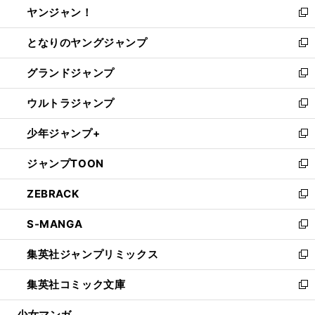
ヤンジャン！
く
で
ィ
い
新
開
ン
ウ
し
となりのヤングジャンプ
く
ド
ィ
い
新
ウ
ン
ウ
し
グランドジャンプ
で
ド
ィ
い
新
開
ウ
ン
ウ
し
ウルトラジャンプ
く
で
ド
ィ
い
新
開
ウ
ン
ウ
し
少年ジャンプ+
く
で
ド
ィ
い
新
開
ウ
ン
ウ
し
ジャンプTOON
く
で
ド
ィ
い
新
開
ウ
ン
ウ
し
ZEBRACK
く
で
ド
ィ
い
新
開
ウ
ン
ウ
し
S-MANGA
く
で
ド
ィ
い
新
開
ウ
ン
ウ
し
集英社ジャンプリミックス
く
で
ド
ィ
い
新
開
ウ
ン
ウ
し
集英社コミック文庫
く
で
ド
ィ
い
新
開
ウ
ン
ウ
し
少女マンガ
く
で