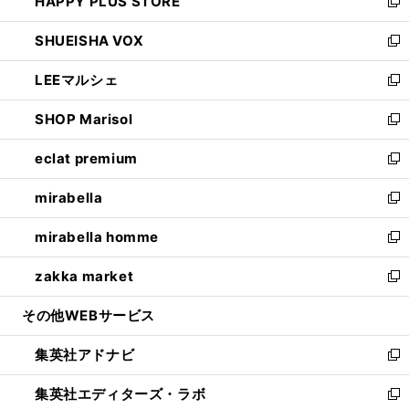
HAPPY PLUS STORE
ド
ィ
い
新
ウ
ン
ウ
し
SHUEISHA VOX
で
ド
ィ
い
新
開
ウ
ン
ウ
し
LEEマルシェ
く
で
ド
ィ
い
新
開
ウ
ン
ウ
し
SHOP Marisol
く
で
ド
ィ
い
新
開
ウ
ン
ウ
し
eclat premium
く
で
ド
ィ
い
新
開
ウ
ン
ウ
し
mirabella
く
で
ド
ィ
い
新
開
ウ
ン
ウ
し
mirabella homme
く
で
ド
ィ
い
新
開
ウ
ン
ウ
し
zakka market
く
で
ド
ィ
い
新
開
ウ
ン
ウ
し
その他WEBサービス
く
で
ド
ィ
い
開
ウ
ン
ウ
集英社アドナビ
く
で
ド
ィ
新
開
ウ
ン
し
集英社エディターズ・ラボ
く
で
ド
い
新