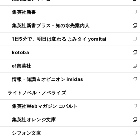
開
ウ
ウ
し
集英社新書
く
で
ィ
い
新
開
ン
ウ
し
集英社新書プラス - 知の水先案内人
く
ド
ィ
い
新
ウ
ン
ウ
し
1日5分で、明日は変わる よみタイ yomitai
で
ド
ィ
い
新
開
ウ
ン
ウ
し
kotoba
く
で
ド
ィ
い
新
開
ウ
ン
ウ
し
e!集英社
く
で
ド
ィ
い
新
開
ウ
ン
ウ
し
情報・知識＆オピニオン imidas
く
で
ド
ィ
い
新
開
ウ
ン
ウ
し
ライトノベル・ノベライズ
く
で
ド
ィ
い
開
ウ
ン
ウ
集英社Webマガジン コバルト
く
で
ド
ィ
新
開
ウ
ン
し
集英社オレンジ文庫
く
で
ド
い
新
開
ウ
ウ
し
シフォン文庫
く
で
ィ
い
新
開