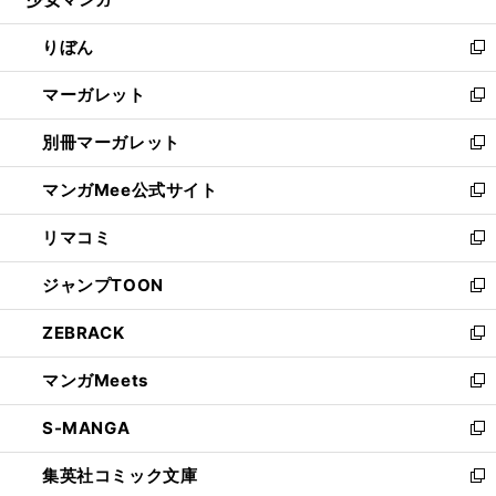
ド
ィ
い
開
ウ
ン
ウ
りぼん
く
で
ド
ィ
新
開
ウ
ン
し
マーガレット
く
で
ド
い
新
開
ウ
ウ
し
別冊マーガレット
く
で
ィ
い
新
開
ン
ウ
し
マンガMee公式サイト
く
ド
ィ
い
新
ウ
ン
ウ
し
リマコミ
で
ド
ィ
い
新
開
ウ
ン
ウ
し
ジャンプTOON
く
で
ド
ィ
い
新
開
ウ
ン
ウ
し
ZEBRACK
く
で
ド
ィ
い
新
開
ウ
ン
ウ
し
マンガMeets
く
で
ド
ィ
い
新
開
ウ
ン
ウ
し
S-MANGA
く
で
ド
ィ
い
新
開
ウ
ン
ウ
し
集英社コミック文庫
く
で
ド
ィ
い
新