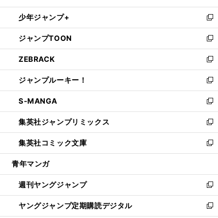
ウ
ン
ウ
し
少年ジャンプ+
で
ド
ィ
い
新
開
ウ
ン
ウ
し
ジャンプTOON
く
で
ド
ィ
い
新
開
ウ
ン
ウ
し
ZEBRACK
く
で
ド
ィ
い
新
開
ウ
ン
ウ
し
ジャンプルーキー！
く
で
ド
ィ
い
新
開
ウ
ン
ウ
し
S-MANGA
く
で
ド
ィ
い
新
開
ウ
ン
ウ
し
集英社ジャンプリミックス
く
で
ド
ィ
い
新
開
ウ
ン
ウ
し
集英社コミック文庫
く
で
ド
ィ
い
新
開
ウ
ン
ウ
し
青年マンガ
く
で
ド
ィ
い
開
ウ
ン
ウ
週刊ヤングジャンプ
く
で
ド
ィ
新
開
ウ
ン
し
ヤングジャンプ定期購読デジタル
く
で
ド
い
新
開
ウ
ウ
し