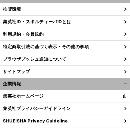
く/
推奨環境
閉
じ
集英社ID・スポルティーバIDとは
る
利用規約・会員規約
特定商取引法に基づく表示・その他の事項
ブラウザプッシュ通知について
サイトマップ
企業情報
開
く/
集英社ホームページ
新
閉
し
じ
集英社プライバシーガイドライン
い
る
ウ
SHUEISHA Privacy Guideline
ィ
ン