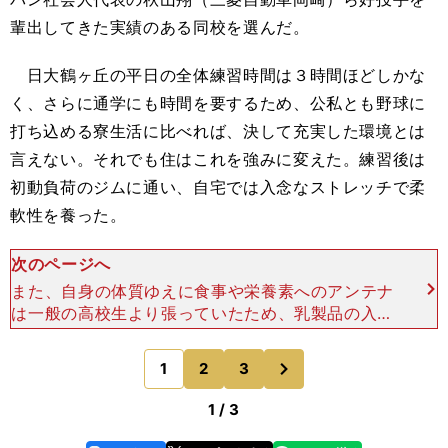
輩出してきた実績のある同校を選んだ。
日大鶴ヶ丘の平日の全体練習時間は３時間ほどしかな
く、さらに通学にも時間を要するため、公私とも野球に
打ち込める寮生活に比べれば、決して充実した環境とは
言えない。それでも住はこれを強みに変えた。練習後は
初動負荷のジムに通い、自宅では入念なストレッチで柔
軟性を養った。
次のページへ
また、自身の体質ゆえに食事や栄養素へのアンテナ
は一般の高校生より張っていたため、乳製品の入っ
ているプロテインではなくチキンバーや豆乳でタン
パク質などを積極的に摂取。トレーニングとともに
次
1
2
3
のページへ
フィジカル強化の
1 / 3