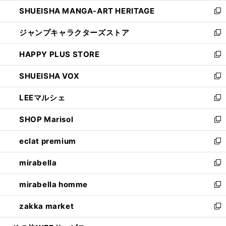
開
ウ
し
SHUEISHA MANGA-ART HERITAGE
く
で
い
新
開
ウ
し
ジャンプキャラクターズストア
く
ィ
い
新
ン
ウ
し
HAPPY PLUS STORE
ド
ィ
い
新
ウ
ン
ウ
し
SHUEISHA VOX
で
ド
ィ
い
新
開
ウ
ン
ウ
し
LEEマルシェ
く
で
ド
ィ
い
新
開
ウ
ン
ウ
し
SHOP Marisol
く
で
ド
ィ
い
新
開
ウ
ン
ウ
し
eclat premium
く
で
ド
ィ
い
新
開
ウ
ン
ウ
し
mirabella
く
で
ド
ィ
い
新
開
ウ
ン
ウ
し
mirabella homme
く
で
ド
ィ
い
新
開
ウ
ン
ウ
し
zakka market
く
で
ド
ィ
い
新
開
ウ
ン
ウ
し