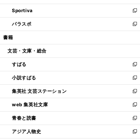
開
ン
ウ
し
Sportiva
く
ド
ィ
い
新
ウ
ン
ウ
し
パラスポ
で
ド
ィ
い
新
開
ウ
ン
ウ
し
書籍
く
で
ド
ィ
い
開
ウ
ン
ウ
文芸・文庫・総合
く
で
ド
ィ
開
ウ
ン
すばる
く
で
ド
新
開
ウ
し
小説すばる
く
で
い
新
開
ウ
し
集英社 文芸ステーション
く
ィ
い
新
ン
ウ
し
web 集英社文庫
ド
ィ
い
新
ウ
ン
ウ
し
青春と読書
で
ド
ィ
い
新
開
ウ
ン
ウ
し
アジア人物史
く
で
ド
ィ
い
新
開
ウ
ン
ウ
し