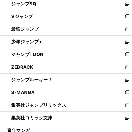
ジャンプSQ
い
新
ウ
し
Vジャンプ
ィ
い
新
ン
ウ
し
最強ジャンプ
ド
ィ
い
新
ウ
ン
ウ
し
少年ジャンプ+
で
ド
ィ
い
新
開
ウ
ン
ウ
し
ジャンプTOON
く
で
ド
ィ
い
新
開
ウ
ン
ウ
し
ZEBRACK
く
で
ド
ィ
い
新
開
ウ
ン
ウ
し
ジャンプルーキー！
く
で
ド
ィ
い
新
開
ウ
ン
ウ
し
S-MANGA
く
で
ド
ィ
い
新
開
ウ
ン
ウ
し
集英社ジャンプリミックス
く
で
ド
ィ
い
新
開
ウ
ン
ウ
し
集英社コミック文庫
く
で
ド
ィ
い
新
開
ウ
ン
ウ
し
青年マンガ
く
で
ド
ィ
い