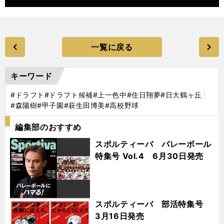
一覧に戻る
キーワード
#ドラフト
#ドラフト候補
#上一色中
#住日翔夢
#日大鶴ヶ丘
#森陽樹
#甲子園
#萩生田博美
#高校野球
編集部のおすすめ
スポルティーバ バレーボール
特集号 Vol.4 6月30日発売
スポルティーバ 部活特集号
3月16日発売