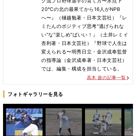
ク流プロ野球選手の育て方〜氷点下
20℃の北の最果てから16人がNPB
へ〜』（樋越勉著・日本文芸社）『レ
ミたんのポジティブ思考"逃げられな
い"な"楽しめ"ばいい！』（土井レミイ
杏利著・日本文芸社）『野球で人生は
変えられる〜明秀日立・金沢成奉監督
の指導論（金沢成奉著・日本文芸社）
では、編集・構成を担当している。
高木 遊の記事一覧
フォトギャラリーを見る