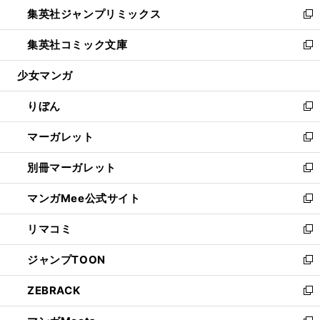
ウ
し
集英社ジャンプリミックス
く
で
ド
ィ
い
新
開
ウ
ン
ウ
し
集英社コミック文庫
く
で
ド
ィ
い
新
開
ウ
ン
ウ
し
少女マンガ
く
で
ド
ィ
い
開
ウ
ン
ウ
りぼん
く
で
ド
ィ
新
開
ウ
ン
し
マーガレット
く
で
ド
い
新
開
ウ
ウ
し
別冊マーガレット
く
で
ィ
い
新
開
ン
ウ
し
マンガMee公式サイト
く
ド
ィ
い
新
ウ
ン
ウ
し
リマコミ
で
ド
ィ
い
新
開
ウ
ン
ウ
し
ジャンプTOON
く
で
ド
ィ
い
新
開
ウ
ン
ウ
し
ZEBRACK
く
で
ド
ィ
い
新
開
ウ
ン
ウ
し