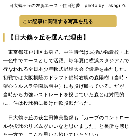
日大鶴ヶ丘の左腕エース・住日翔夢 photo by Takagi Yu
この記事に関連する写真を見る
【日大鶴ヶ丘を選んだ理由】
東京都江戸川区出身で、中学時代は屈指の強豪校・上
一色中でエースとして活躍。毎年夏に横浜スタジアムで
行なわれる全日本少年軟式野球大会で優勝を果たした。
初戦では大阪桐蔭のドラフト候補右腕の森陽樹（当時・
聖心ウルスラ学園聡明中）にも投げ勝っている。だが、
当時から力強いストレートを投じていた森とは対照的
に、住は投球術に長けた軟投派だった。
日大鶴ヶ丘の萩生田博美監督も「カーブのコントロー
ルや投球のリズムがいいなと思いました」と長所を感じ
た一方で、こんな思いも抱いていたという。