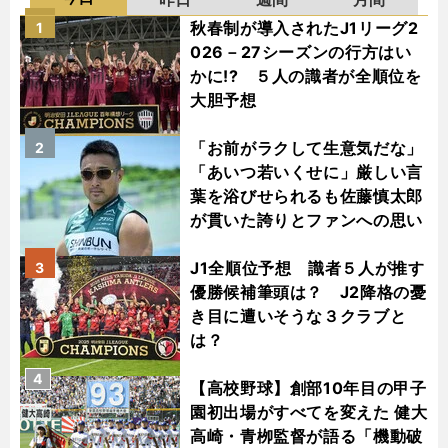
秋春制が導入されたJ1リーグ2
1
026－27シーズンの行方はい
かに!? ５人の識者が全順位を
大胆予想
「お前がラクして生意気だな」
2
「あいつ若いくせに」厳しい言
葉を浴びせられるも佐藤慎太郎
が貫いた誇りとファンへの思い
J1全順位予想 識者５人が推す
3
優勝候補筆頭は？ J2降格の憂
き目に遭いそうな３クラブと
は？
4
【高校野球】創部10年目の甲子
園初出場がすべてを変えた 健大
高崎・青栁監督が語る「機動破