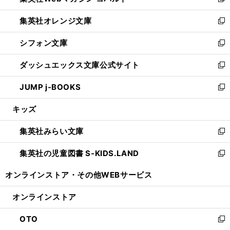
新
開
ウ
ン
し
集英社オレンジ文庫
く
で
ド
い
新
開
ウ
ウ
し
シフォン文庫
く
で
ィ
い
新
開
ン
ウ
し
ダッシュエックス文庫公式サイト
く
ド
ィ
い
新
ウ
ン
ウ
し
JUMP j-BOOKS
で
ド
ィ
い
新
開
ウ
ン
ウ
し
キッズ
く
で
ド
ィ
い
開
ウ
ン
ウ
集英社みらい文庫
く
で
ド
ィ
新
開
ウ
ン
し
集英社の児童図書 S-KIDS.LAND
く
で
ド
い
新
開
ウ
ウ
し
オンラインストア・
その他WEBサービス
く
で
ィ
い
開
ン
ウ
オンラインストア
く
ド
ィ
ウ
ン
OTO
で
ド
新