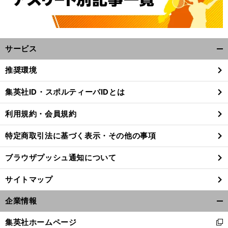
サービス
開
く/
推奨環境
閉
じ
集英社ID・スポルティーバIDとは
る
利用規約・会員規約
特定商取引法に基づく表示・その他の事項
ブラウザプッシュ通知について
サイトマップ
企業情報
開
く/
集英社ホームページ
新
閉