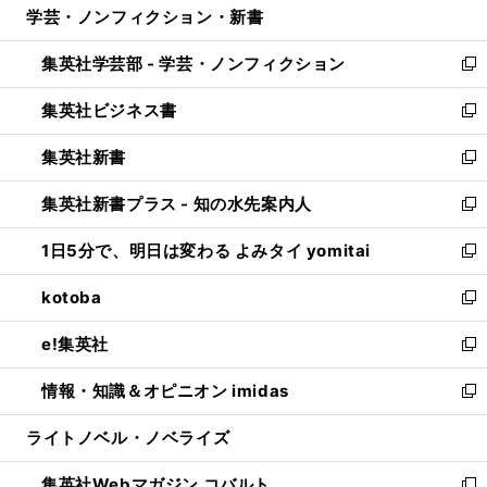
学芸・ノンフィクション・新書
く
で
ド
ィ
い
開
ウ
ン
ウ
集英社学芸部 - 学芸・ノンフィクション
く
で
ド
ィ
新
開
ウ
ン
し
集英社ビジネス書
く
で
ド
い
新
開
ウ
ウ
し
集英社新書
く
で
ィ
い
新
開
ン
ウ
し
集英社新書プラス - 知の水先案内人
く
ド
ィ
い
新
ウ
ン
ウ
し
1日5分で、明日は変わる よみタイ yomitai
で
ド
ィ
い
新
開
ウ
ン
ウ
し
kotoba
く
で
ド
ィ
い
新
開
ウ
ン
ウ
し
e!集英社
く
で
ド
ィ
い
新
開
ウ
ン
ウ
し
情報・知識＆オピニオン imidas
く
で
ド
ィ
い
新
開
ウ
ン
ウ
し
ライトノベル・ノベライズ
く
で
ド
ィ
い
開
ウ
ン
ウ
集英社Webマガジン コバルト
く
で
ド
ィ