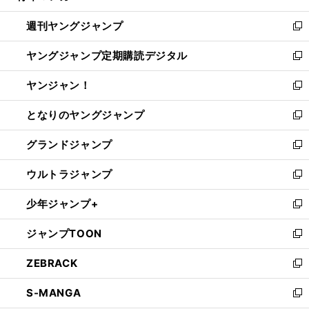
開
ウ
ン
ウ
週刊ヤングジャンプ
く
で
ド
ィ
新
開
ウ
ン
し
ヤングジャンプ定期購読デジタル
く
で
ド
い
新
開
ウ
ウ
し
ヤンジャン！
く
で
ィ
い
新
開
ン
ウ
し
となりのヤングジャンプ
く
ド
ィ
い
新
ウ
ン
ウ
し
グランドジャンプ
で
ド
ィ
い
新
開
ウ
ン
ウ
し
ウルトラジャンプ
く
で
ド
ィ
い
新
開
ウ
ン
ウ
し
少年ジャンプ+
く
で
ド
ィ
い
新
開
ウ
ン
ウ
し
ジャンプTOON
く
で
ド
ィ
い
新
開
ウ
ン
ウ
し
ZEBRACK
く
で
ド
ィ
い
新
開
ウ
ン
ウ
し
S-MANGA
く
で
ド
ィ
い
新
開
ウ
ン