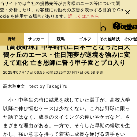
当サイトでは当社の提携先等がお客様のニーズ等について調
査・分析したり、お客様にお勧めの広告を表⽰する⽬的で Co
閉じ
okie を使⽤する場合があります。
詳しくはこちら
る
マイペ
web Sportiva (webスポルティーバ)
検索
メニュ
we
ー
野球の記事一覧
高校野球他
【高校野球】中学時代に
b
ジ
野球
サッカー
競馬
ゴルフ
その他球技
その他
ス
【高校野球】中学時代に日本一となった日大
ポ
鶴ヶ丘のエース・住日翔夢が逆境を強みに変
ル
えて進化 亡き恩師に誓う甲子園とプロ入り
テ
ィ
2025年07月17日 06:55 公開
2025年07月17日 06:58 更新
ー
バ
高木遊●文 text by Takagi Yu
小・中学生の時に結果を残していた選手が、高校入学
以降に伸び悩むケースは少なくない。これは野球に限っ
た話ではなく、成長のタイミングの違いやケガなど、さ
まざまな理由がある。一方で、そうした早期の経験を生
かし、強い意志を持って着実に成長を遂げる選手もい