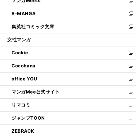
マンガMeets
く
で
ド
ィ
い
新
開
ウ
ン
ウ
し
S-MANGA
く
で
ド
ィ
い
新
開
ウ
ン
ウ
し
集英社コミック文庫
く
で
ド
ィ
い
新
開
ウ
ン
ウ
し
女性マンガ
く
で
ド
ィ
い
開
ウ
ン
ウ
Cookie
く
で
ド
ィ
新
開
ウ
ン
し
Cocohana
く
で
ド
い
新
開
ウ
ウ
し
office YOU
く
で
ィ
い
新
開
ン
ウ
し
マンガMee公式サイト
く
ド
ィ
い
新
ウ
ン
ウ
し
リマコミ
で
ド
ィ
い
新
開
ウ
ン
ウ
し
ジャンプTOON
く
で
ド
ィ
い
新
開
ウ
ン
ウ
し
ZEBRACK
く
で
ド
ィ
い
新