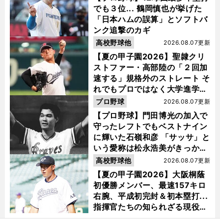
でも３位... 鶴岡慎也が挙げた
「日本ハムの誤算」とソフトバ
ンク追撃のカギ
高校野球他
2026.08.07更新
【夏の甲子園2026】聖隷クリ
ストファー・高部陸の「２回加
速する」規格外のストレート そ
れでもプロではなく大学進学を
選ぶ理由
プロ野球
2026.08.07更新
【プロ野球】門田博光の加入で
守ったレフトでもベストナイン
に輝いた石嶺和彦 「サッサ」と
いう愛称は松永浩美がきっか
け？
高校野球他
2026.08.07更新
【夏の甲子園2026】大阪桐蔭
初優勝メンバー、最速157キロ
右腕、平成初完封＆初本塁打...
指揮官たちの知られざる現役時
代