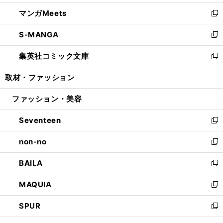
開
ウ
ン
ウ
し
マンガMeets
く
で
ド
ィ
い
新
開
ウ
ン
ウ
し
S-MANGA
く
で
ド
ィ
い
新
開
ウ
ン
ウ
し
集英社コミック文庫
く
で
ド
ィ
い
新
開
ウ
ン
ウ
し
取材・ファッション
く
で
ド
ィ
い
開
ウ
ン
ウ
ファッション・美容
く
で
ド
ィ
開
ウ
ン
Seventeen
く
で
ド
新
開
ウ
し
non-no
く
で
い
新
開
ウ
し
BAILA
く
ィ
い
新
ン
ウ
し
MAQUIA
ド
ィ
い
新
ウ
ン
ウ
し
SPUR
で
ド
ィ
い
新
開
ウ
ン
ウ
し