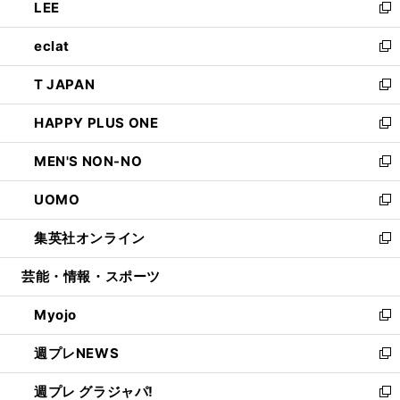
LEE
く
で
ド
ィ
い
新
開
ウ
ン
ウ
し
eclat
く
で
ド
ィ
い
新
開
ウ
ン
ウ
し
T JAPAN
く
で
ド
ィ
い
新
開
ウ
ン
ウ
し
HAPPY PLUS ONE
く
で
ド
ィ
い
新
開
ウ
ン
ウ
し
MEN'S NON-NO
く
で
ド
ィ
い
新
開
ウ
ン
ウ
し
UOMO
く
で
ド
ィ
い
新
開
ウ
ン
ウ
し
集英社オンライン
く
で
ド
ィ
い
新
開
ウ
ン
ウ
し
芸能・情報・スポーツ
く
で
ド
ィ
い
開
ウ
ン
ウ
Myojo
く
で
ド
ィ
新
開
ウ
ン
し
週プレNEWS
く
で
ド
い
新
開
ウ
ウ
し
週プレ グラジャパ!
く
で
ィ
い
新