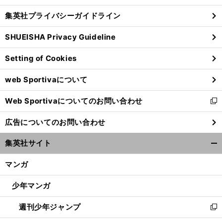
し
じ
集英社プライバシーガイドライン
い
る
ウ
SHUEISHA Privacy Guideline
ィ
ン
Setting of Cookies
ド
ウ
web Sportivaについて
で
開
Web Sportivaについてのお問い合わせ
く
新
し
広告についてのお問い合わせ
い
ウ
集英社サイト
ィ
開
ン
く/
マンガ
ド
閉
ウ
じ
少年マンガ
で
る
開
週刊少年ジャンプ
く
新
し