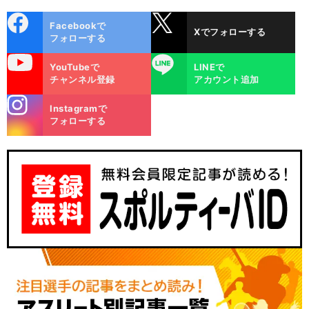
cebo
X
Facebookで
Xでフォローする
ok
フォローする
uTube
LINE
YouTubeで
LINEで
チャンネル登録
アカウント追加
stagra
Instagramで
m
フォローする
】
ス
」
、
・
前
へ
40