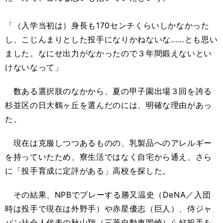
「（入学当初は）身長も170センチくらいしかなかった
し、こじんまりとした投手になりかねないな......とも思い
ました。なにせ出力がなかったので３年間鍛えないとい
けないなって」
数ある選択肢のなかから、夏の甲子園出場３回を誇る
杉並区の日大鶴ヶ丘を選んだのには、明確な理由があっ
た。
現在は克服しつつあるものの、乳製品へのアレルギー
を持っていたため、寮生活ではなく自宅から通え、さら
に「投手育成に定評がある」高校を探した。
その結果、NPBでプレーする勝又温史（DeNA／入団
時は投手で現在は外野手）や赤星優志（巨人）、侍ジャ
パン社会人代表の秋山翔（三菱自動車岡崎）ら好投手を