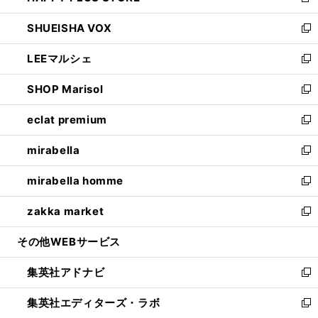
新
ウ
ン
ウ
し
SHUEISHA VOX
で
ド
ィ
い
新
開
ウ
ン
ウ
し
LEEマルシェ
く
で
ド
ィ
い
新
開
ウ
ン
ウ
し
SHOP Marisol
く
で
ド
ィ
い
新
開
ウ
ン
ウ
し
eclat premium
く
で
ド
ィ
い
新
開
ウ
ン
ウ
し
mirabella
く
で
ド
ィ
い
新
開
ウ
ン
ウ
し
mirabella homme
く
で
ド
ィ
い
新
開
ウ
ン
ウ
し
zakka market
く
で
ド
ィ
い
新
開
ウ
ン
ウ
し
その他WEBサービス
く
で
ド
ィ
い
開
ウ
ン
ウ
集英社アドナビ
く
で
ド
ィ
新
開
ウ
ン
し
集英社エディターズ・ラボ
く
で
ド
い
新
開