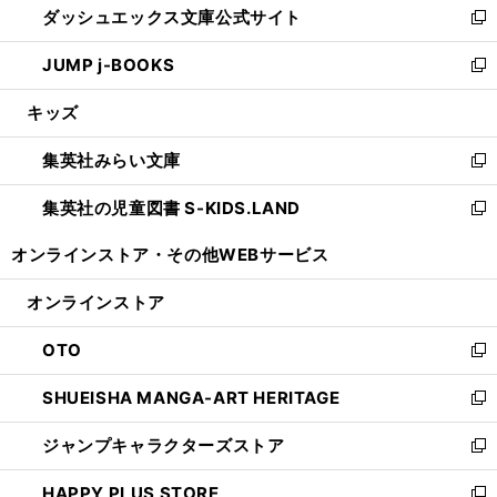
ダッシュエックス文庫公式サイト
く
ド
ィ
い
新
ウ
ン
ウ
し
JUMP j-BOOKS
で
ド
ィ
い
新
開
ウ
ン
ウ
し
キッズ
く
で
ド
ィ
い
開
ウ
ン
ウ
集英社みらい文庫
く
で
ド
ィ
新
開
ウ
ン
し
集英社の児童図書 S-KIDS.LAND
く
で
ド
い
新
開
ウ
ウ
し
オンラインストア・
その他WEBサービス
く
で
ィ
い
開
ン
ウ
オンラインストア
く
ド
ィ
ウ
ン
OTO
で
ド
新
開
ウ
し
SHUEISHA MANGA-ART HERITAGE
く
で
い
新
開
ウ
し
ジャンプキャラクターズストア
く
ィ
い
新
ン
ウ
し
HAPPY PLUS STORE
ド
ィ
い