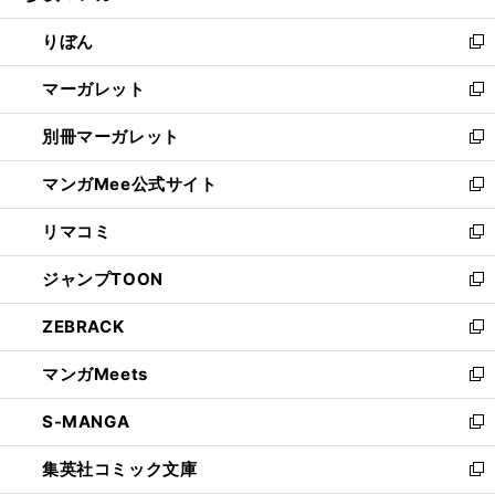
開
ウ
ン
ウ
りぼん
く
で
ド
ィ
新
開
ウ
ン
し
マーガレット
く
で
ド
い
新
開
ウ
ウ
し
別冊マーガレット
く
で
ィ
い
新
開
ン
ウ
し
マンガMee公式サイト
く
ド
ィ
い
新
ウ
ン
ウ
し
リマコミ
で
ド
ィ
い
新
開
ウ
ン
ウ
し
ジャンプTOON
く
で
ド
ィ
い
新
開
ウ
ン
ウ
し
ZEBRACK
く
で
ド
ィ
い
新
開
ウ
ン
ウ
し
マンガMeets
く
で
ド
ィ
い
新
開
ウ
ン
ウ
し
S-MANGA
く
で
ド
ィ
い
新
開
ウ
ン
ウ
し
集英社コミック文庫
く
で
ド
ィ
い
新
開
ウ
ン