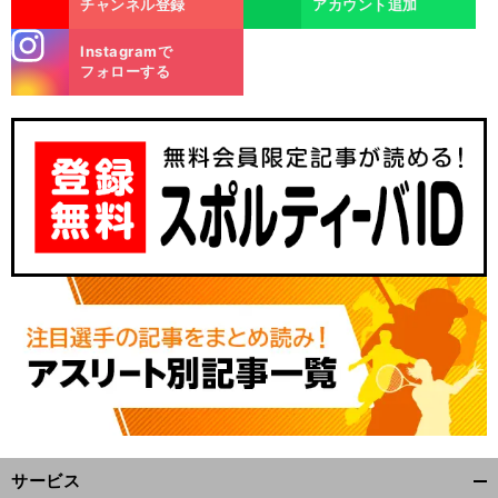
チャンネル登録
アカウント追加
stagra
Instagramで
m
フォローする
】
前
へ
サービス
開