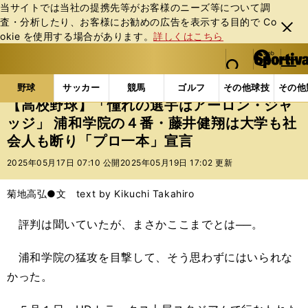
当サイトでは当社の提携先等がお客様のニーズ等について調
査・分析したり、お客様にお勧めの広告を表⽰する⽬的で Co
閉じ
okie を使⽤する場合があります。
詳しくはこちら
る
マイペ
web Sportiva (webスポルティーバ)
検索
メニュ
we
ー
野球の記事一覧
高校野球他
【高校野球】「憧れの選
b
ジ
野球
サッカー
競馬
ゴルフ
その他球技
その他
ス
【高校野球】「憧れの選手はアーロン・ジャ
ポ
ッジ」 浦和学院の４番・藤井健翔は大学も社
ル
会人も断り「プロ一本」宣言
テ
ィ
2025年05月17日 07:10 公開
2025年05月19日 17:02 更新
ー
バ
菊地高弘●文 text by Kikuchi Takahiro
評判は聞いていたが、まさかここまでとは──。
浦和学院の猛攻を目撃して、そう思わずにはいられな
かった。