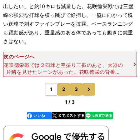
出したい」と約10キロも減量した。花咲徳栄戦では三塁
線の強烈な打球を横っ跳びで好捕し、一塁に向かって鋭
い送球で刺すファインプレーを披露。ベースランニング
も躍動感があり、重量感のある体であっても動きに鈍重
さはない。
次のページへ
花咲徳栄戦では２四球と空振り三振のあと、大器の
片鱗を見せたシーンがあった。花咲徳栄の背番号
１・正岡大弥の前に２ストライクと追い込まれなが
らも、藤井は強振。打球はレフト上空に舞い上がる
次
1
2
3
のページへ
大飛球になった。
1 / 3
いいね
Xでポストする
LINEで送る
line
faceboo
x
k