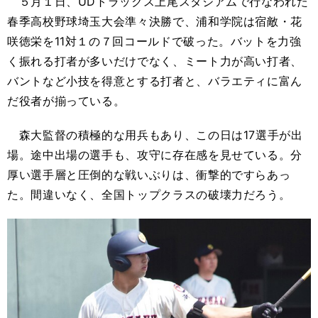
５月１日、UDトラックス上尾スタジアムで行なわれた
春季高校野球埼玉大会準々決勝で、浦和学院は宿敵・花
咲徳栄を11対１の７回コールドで破った。バットを力強
く振れる打者が多いだけでなく、ミート力が高い打者、
バントなど小技を得意とする打者と、バラエティに富ん
だ役者が揃っている。
森大監督の積極的な用兵もあり、この日は17選手が出
場。途中出場の選手も、攻守に存在感を見せている。分
厚い選手層と圧倒的な戦いぶりは、衝撃的ですらあっ
た。間違いなく、全国トップクラスの破壊力だろう。