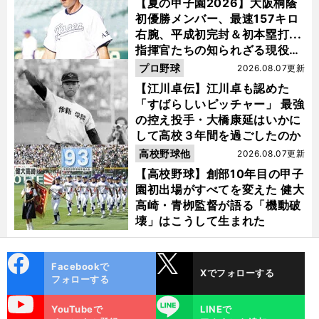
【夏の甲子園2026】大阪桐蔭
初優勝メンバー、最速157キロ
右腕、平成初完封＆初本塁打...
指揮官たちの知られざる現役時
代
プロ野球
2026.08.07更新
【江川卓伝】江川卓も認めた
「すばらしいピッチャー」 最強
の控え投手・大橋康延はいかに
して高校３年間を過ごしたのか
高校野球他
2026.08.07更新
【高校野球】創部10年目の甲子
園初出場がすべてを変えた 健大
高崎・青栁監督が語る「機動破
壊」はこうして生まれた
cebo
X
Facebookで
Xでフォローする
ok
フォローする
uTube
LINE
YouTubeで
LINEで