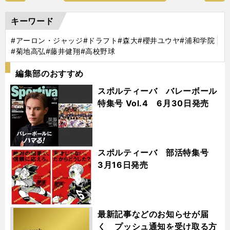
キーワード
#アーロン・ジャッジ
#ドラフト
#森大
#櫻井ユウヤ
#浦和学院
#菊地高弘
#藤井健翔
#高校野球
編集部のおすすめ
スポルティーバ バレーボール
特集号 Vol.4 6月30日発売
スポルティーバ 部活特集号
3月16日発売
最新記事などのお知らせが届
く プッシュ通知を受け取る方