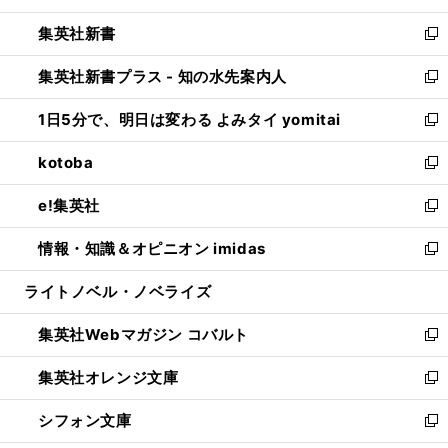
開
ウ
ウ
し
集英社新書
く
で
ィ
い
新
開
ン
ウ
し
集英社新書プラス - 知の水先案内人
く
ド
ィ
い
新
ウ
ン
ウ
し
1日5分で、明日は変わる よみタイ yomitai
で
ド
ィ
い
新
開
ウ
ン
ウ
し
kotoba
く
で
ド
ィ
い
新
開
ウ
ン
ウ
し
e!集英社
く
で
ド
ィ
い
新
開
ウ
ン
ウ
し
情報・知識＆オピニオン imidas
く
で
ド
ィ
い
新
開
ウ
ン
ウ
し
ライトノベル・ノベライズ
く
で
ド
ィ
い
開
ウ
ン
ウ
集英社Webマガジン コバルト
く
で
ド
ィ
新
開
ウ
ン
し
集英社オレンジ文庫
く
で
ド
い
新
開
ウ
ウ
し
シフォン文庫
く
で
ィ
い
新
開
ン
ウ
し