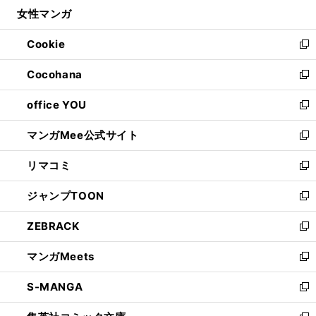
ウ
し
女性マンガ
く
で
ド
ィ
い
開
ウ
ン
ウ
Cookie
く
で
ド
ィ
新
開
ウ
ン
し
Cocohana
く
で
ド
い
新
開
ウ
ウ
し
office YOU
く
で
ィ
い
新
開
ン
ウ
し
マンガMee公式サイト
く
ド
ィ
い
新
ウ
ン
ウ
し
リマコミ
で
ド
ィ
い
新
開
ウ
ン
ウ
し
ジャンプTOON
く
で
ド
ィ
い
新
開
ウ
ン
ウ
し
ZEBRACK
く
で
ド
ィ
い
新
開
ウ
ン
ウ
し
マンガMeets
く
で
ド
ィ
い
新
開
ウ
ン
ウ
し
S-MANGA
く
で
ド
ィ
い
新
開
ウ
ン
ウ
し