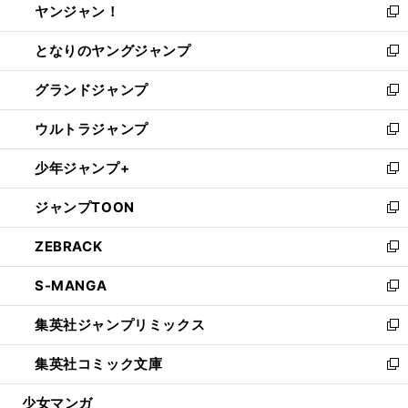
ヤンジャン！
く
で
ィ
い
新
開
ン
ウ
し
となりのヤングジャンプ
く
ド
ィ
い
新
ウ
ン
ウ
し
グランドジャンプ
で
ド
ィ
い
新
開
ウ
ン
ウ
し
ウルトラジャンプ
く
で
ド
ィ
い
新
開
ウ
ン
ウ
し
少年ジャンプ+
く
で
ド
ィ
い
新
開
ウ
ン
ウ
し
ジャンプTOON
く
で
ド
ィ
い
新
開
ウ
ン
ウ
し
ZEBRACK
く
で
ド
ィ
い
新
開
ウ
ン
ウ
し
S-MANGA
く
で
ド
ィ
い
新
開
ウ
ン
ウ
し
集英社ジャンプリミックス
く
で
ド
ィ
い
新
開
ウ
ン
ウ
し
集英社コミック文庫
く
で
ド
ィ
い
新
開
ウ
ン
ウ
し
少女マンガ
く
で
ド
ィ
い