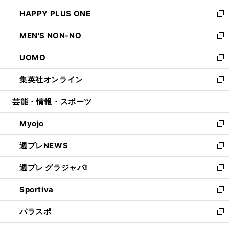
開
ウ
ン
ウ
し
HAPPY PLUS ONE
く
で
ド
ィ
い
新
開
ウ
ン
ウ
し
MEN'S NON-NO
く
で
ド
ィ
い
新
開
ウ
ン
ウ
し
UOMO
く
で
ド
ィ
い
新
開
ウ
ン
ウ
し
集英社オンライン
く
で
ド
ィ
い
新
開
ウ
ン
ウ
し
芸能・情報・スポーツ
く
で
ド
ィ
い
開
ウ
ン
ウ
Myojo
く
で
ド
ィ
新
開
ウ
ン
し
週プレNEWS
く
で
ド
い
新
開
ウ
ウ
し
週プレ グラジャパ!
く
で
ィ
い
新
開
ン
ウ
し
Sportiva
く
ド
ィ
い
新
ウ
ン
ウ
し
パラスポ
で
ド
ィ
い
新
開
ウ
ン
ウ
し