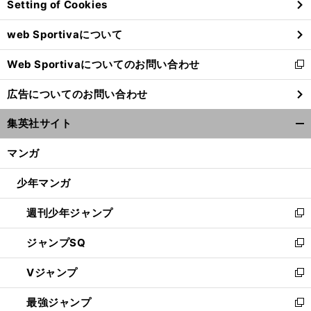
Setting of Cookies
ド
ウ
web Sportivaについて
で
開
Web Sportivaについてのお問い合わせ
く
新
し
広告についてのお問い合わせ
い
ウ
集英社サイト
ィ
開
ン
く/
マンガ
ド
閉
ウ
じ
少年マンガ
で
る
開
週刊少年ジャンプ
く
新
し
ジャンプSQ
い
新
ウ
し
Vジャンプ
ィ
い
新
ン
ウ
し
最強ジャンプ
ド
ィ
い
新