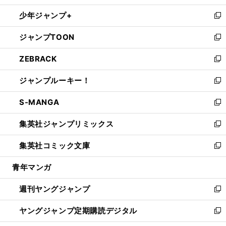
ウ
ン
ウ
し
少年ジャンプ+
で
ド
ィ
い
新
開
ウ
ン
ウ
し
ジャンプTOON
く
で
ド
ィ
い
新
開
ウ
ン
ウ
し
ZEBRACK
く
で
ド
ィ
い
新
開
ウ
ン
ウ
し
ジャンプルーキー！
く
で
ド
ィ
い
新
開
ウ
ン
ウ
し
S-MANGA
く
で
ド
ィ
い
新
開
ウ
ン
ウ
し
集英社ジャンプリミックス
く
で
ド
ィ
い
新
開
ウ
ン
ウ
し
集英社コミック文庫
く
で
ド
ィ
い
新
開
ウ
ン
ウ
し
青年マンガ
く
で
ド
ィ
い
開
ウ
ン
ウ
週刊ヤングジャンプ
く
で
ド
ィ
新
開
ウ
ン
し
ヤングジャンプ定期購読デジタル
く
で
ド
い
新
開
ウ
ウ
し