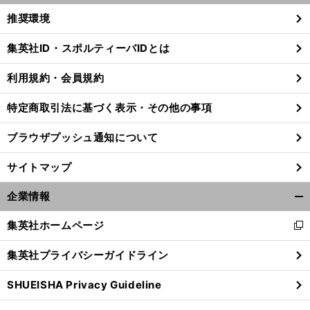
く/
推奨環境
閉
じ
集英社ID・スポルティーバIDとは
る
利用規約・会員規約
特定商取引法に基づく表示・その他の事項
ブラウザプッシュ通知について
サイトマップ
企業情報
開
く/
集英社ホームページ
新
閉
し
じ
集英社プライバシーガイドライン
い
る
ウ
SHUEISHA Privacy Guideline
ィ
ン