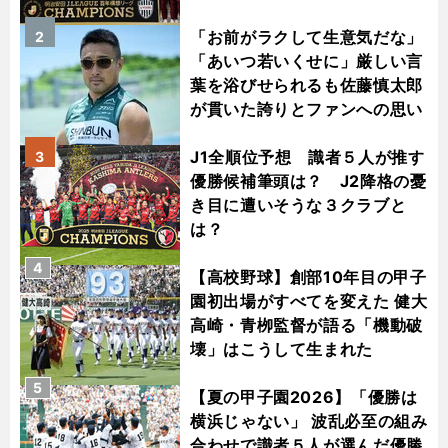
「お前がラクして生意気だな」
2
「あいつ若いくせに」厳しい言
葉を浴びせられるも佐藤慎太郎
が貫いた誇りとファンへの思い
J1全順位予想 識者５人が推す
3
優勝候補筆頭は？ J2降格の憂
き目に遭いそうな３クラブと
は？
4
【高校野球】創部10年目の甲子
園初出場がすべてを変えた 健大
高崎・青栁監督が語る「機動破
壊」はこうして生まれた
5
【夏の甲子園2026】「優勝は
横浜じゃない」 波乱必至の組み
合わせで識者５人が選んだ優勝