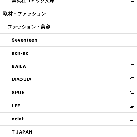
集英社コミック文庫
く
で
ド
ィ
い
新
開
ウ
ン
ウ
し
取材・ファッション
く
で
ド
ィ
い
開
ウ
ン
ウ
ファッション・美容
く
で
ド
ィ
開
ウ
ン
Seventeen
く
で
ド
新
開
ウ
し
non-no
く
で
い
新
開
ウ
し
BAILA
く
ィ
い
新
ン
ウ
し
MAQUIA
ド
ィ
い
新
ウ
ン
ウ
し
SPUR
で
ド
ィ
い
新
開
ウ
ン
ウ
し
LEE
く
で
ド
ィ
い
新
開
ウ
ン
ウ
し
eclat
く
で
ド
ィ
い
新
開
ウ
ン
ウ
し
T JAPAN
く
で
ド
ィ
い
新