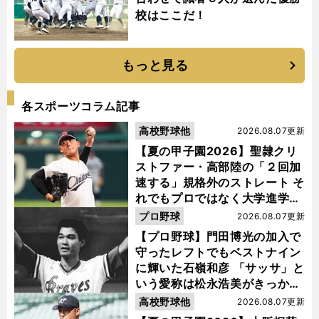
校はここだ！
もっと見る
各スポーツコラム記事
高校野球他
2026.08.07更新
【夏の甲子園2026】聖隷クリ
ストファー・高部陸の「２回加
速する」規格外のストレート そ
れでもプロではなく大学進学を
選ぶ理由
プロ野球
2026.08.07更新
【プロ野球】門田博光の加入で
守ったレフトでもベストナイン
に輝いた石嶺和彦 「サッサ」と
いう愛称は松永浩美がきっか
け？
高校野球他
2026.08.07更新