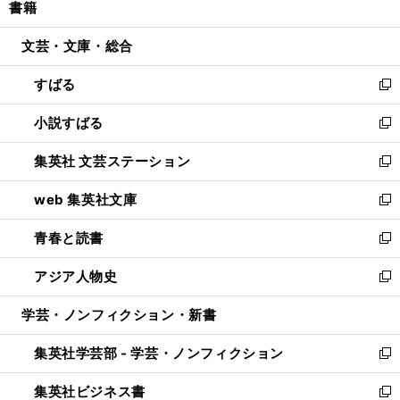
書籍
く
で
ド
ィ
い
開
ウ
ン
ウ
文芸・文庫・総合
く
で
ド
ィ
開
ウ
ン
すばる
く
で
ド
新
開
ウ
し
小説すばる
く
で
い
新
開
ウ
し
集英社 文芸ステーション
く
ィ
い
新
ン
ウ
し
web 集英社文庫
ド
ィ
い
新
ウ
ン
ウ
し
青春と読書
で
ド
ィ
い
新
開
ウ
ン
ウ
し
アジア人物史
く
で
ド
ィ
い
新
開
ウ
ン
ウ
し
学芸・ノンフィクション・新書
く
で
ド
ィ
い
開
ウ
ン
ウ
集英社学芸部 - 学芸・ノンフィクション
く
で
ド
ィ
新
開
ウ
ン
し
集英社ビジネス書
く
で
ド
い
新