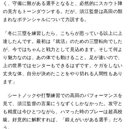
く、守備に難がある選手となると、必然的にスカウト陣
の見方もトーンダウンする。だが、須江監督は高田の類
まれなポテンシャルについて力説する。
「冬に三塁を練習したら、こちらが思っている以上に上
達したんです。最初は『就活』のための三塁転向でした
が、今ではちゃんと戦力として見込めます。そして何よ
り魅力なのは、あの体でも動けること。足が速いので、
上の世界ではセンターもできるはずです。ケガをしない
丈夫な体、自分が決めたことをやり切れる人間性もあり
ます」
シートノックや打撃練習での高田のパフォーマンスを
見て、須江監督の言葉にうなずくしかなかった。攻守と
も精度は今ひとつながら、ハマった時のプレーは超高校
級。好意的に解釈すれば、「鍛えがいがある選手」だろ
う。