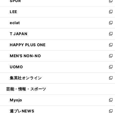
SPUR
で
ド
ィ
い
新
開
ウ
ン
ウ
し
LEE
く
で
ド
ィ
い
新
開
ウ
ン
ウ
し
eclat
く
で
ド
ィ
い
新
開
ウ
ン
ウ
し
T JAPAN
く
で
ド
ィ
い
新
開
ウ
ン
ウ
し
HAPPY PLUS ONE
く
で
ド
ィ
い
新
開
ウ
ン
ウ
し
MEN'S NON-NO
く
で
ド
ィ
い
新
開
ウ
ン
ウ
し
UOMO
く
で
ド
ィ
い
新
開
ウ
ン
ウ
し
集英社オンライン
く
で
ド
ィ
い
新
開
ウ
ン
ウ
し
芸能・情報・スポーツ
く
で
ド
ィ
い
開
ウ
ン
ウ
Myojo
く
で
ド
ィ
新
開
ウ
ン
し
週プレNEWS
く
で
ド
い
新