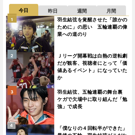
今日
昨日
週間
月間
羽生結弦を覚醒させた「誰かの
1
ために」の思い 五輪連覇の偉
業への道のり
Ｊリーグ開幕戦は白熱の逆転劇
2
だが観客、視聴者にとって「価
値あるイベント」になっていた
か
羽生結弦、五輪連覇の舞台裏
3
ケガで欠場中に取り組んだ「勉
強」で成長
4
「僕なりの４回転半ができた」