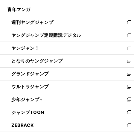
開
ウ
ン
ウ
し
青年マンガ
く
で
ド
ィ
い
開
ウ
ン
ウ
週刊ヤングジャンプ
く
で
ド
ィ
新
開
ウ
ン
し
ヤングジャンプ定期購読デジタル
く
で
ド
い
新
開
ウ
ウ
し
ヤンジャン！
く
で
ィ
い
新
開
ン
ウ
し
となりのヤングジャンプ
く
ド
ィ
い
新
ウ
ン
ウ
し
グランドジャンプ
で
ド
ィ
い
新
開
ウ
ン
ウ
し
ウルトラジャンプ
く
で
ド
ィ
い
新
開
ウ
ン
ウ
し
少年ジャンプ+
く
で
ド
ィ
い
新
開
ウ
ン
ウ
し
ジャンプTOON
く
で
ド
ィ
い
新
開
ウ
ン
ウ
し
ZEBRACK
く
で
ド
ィ
い
新
開
ウ
ン
ウ
し