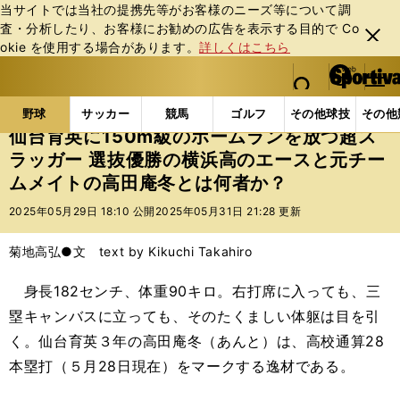
当サイトでは当社の提携先等がお客様のニーズ等について調
査・分析したり、お客様にお勧めの広告を表⽰する⽬的で Co
閉じ
okie を使⽤する場合があります。
詳しくはこちら
る
マイペ
web Sportiva (webスポルティーバ)
検索
メニュ
we
ー
野球の記事一覧
高校野球他
仙台育英に150m級の
b
ジ
野球
サッカー
競馬
ゴルフ
その他球技
その他
ス
仙台育英に150m級のホームランを放つ超ス
ポ
ラッガー 選抜優勝の横浜高のエースと元チー
ル
ムメイトの高田庵冬とは何者か？
テ
ィ
2025年05月29日 18:10 公開
2025年05月31日 21:28 更新
ー
バ
菊地高弘●文 text by Kikuchi Takahiro
身長182センチ、体重90キロ。右打席に入っても、三
塁キャンバスに立っても、そのたくましい体躯は目を引
く。仙台育英３年の高田庵冬（あんと）は、高校通算28
本塁打（５月28日現在）をマークする逸材である。