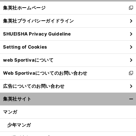
く/
集英社ホームページ
新
閉
し
じ
集英社プライバシーガイドライン
い
る
ウ
SHUEISHA Privacy Guideline
ィ
ン
Setting of Cookies
ド
ウ
web Sportivaについて
で
開
Web Sportivaについてのお問い合わせ
く
新
し
広告についてのお問い合わせ
い
ウ
集英社サイト
ィ
開
ン
く/
マンガ
ド
閉
ウ
じ
少年マンガ
で
る
開