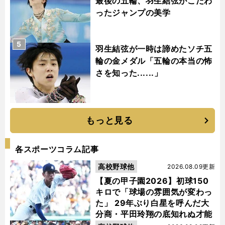
最後の五輪、羽生結弦がこだわ
ったジャンプの美学
5
羽生結弦が一時は諦めたソチ五
輪の金メダル「五輪の本当の怖
さを知った......」
もっと見る
各スポーツコラム記事
高校野球他
2026.08.09更新
【夏の甲子園2026】初球150
キロで「球場の雰囲気が変わっ
た」 29年ぶり白星を呼んだ大
分商・平田玲翔の底知れぬ才能