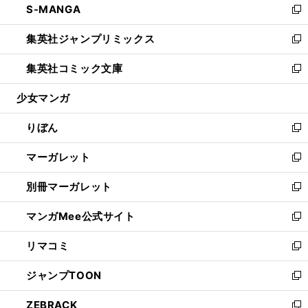
S-MANGA
く
で
ド
ィ
い
新
開
ウ
ン
ウ
し
集英社ジャンプリミックス
く
で
ド
ィ
い
新
開
ウ
ン
ウ
し
集英社コミック文庫
く
で
ド
ィ
い
新
開
ウ
ン
ウ
し
少女マンガ
く
で
ド
ィ
い
開
ウ
ン
ウ
りぼん
く
で
ド
ィ
新
開
ウ
ン
し
マーガレット
く
で
ド
い
新
開
ウ
ウ
し
別冊マーガレット
く
で
ィ
い
新
開
ン
ウ
し
マンガMee公式サイト
く
ド
ィ
い
新
ウ
ン
ウ
し
リマコミ
で
ド
ィ
い
新
開
ウ
ン
ウ
し
ジャンプTOON
く
で
ド
ィ
い
新
開
ウ
ン
ウ
し
ZEBRACK
く
で
ド
ィ
い
新