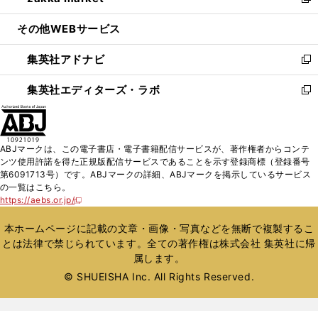
い
新
開
ウ
ン
ウ
し
その他WEBサービス
く
で
ド
ィ
い
開
ウ
ン
ウ
集英社アドナビ
く
で
ド
ィ
新
開
ウ
ン
し
集英社エディターズ・ラボ
く
で
ド
い
新
開
ウ
ウ
し
く
で
ィ
い
開
ン
ウ
ABJマークは、この電子書店・電子書籍配信サービスが、著作権者からコンテ
く
ド
ィ
ンツ使用許諾を得た正規版配信サービスであることを示す登録商標（登録番号
ウ
ン
第6091713号）です。ABJマークの詳細、ABJマークを掲示しているサービス
で
ド
の一覧はこちら。
開
ウ
https://aebs.or.jp/
新
く
で
し
い
開
本ホームページに記載の文章・画像・写真などを無断で複製するこ
ウ
く
とは法律で禁じられています。全ての著作権は株式会社 集英社に帰
ィ
属します。
ン
ド
© SHUEISHA Inc. All Rights Reserved.
ウ
で
開
く