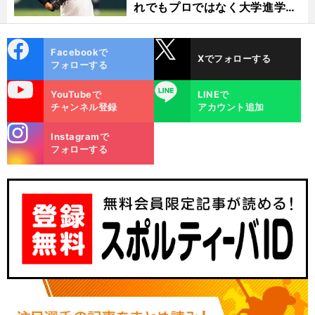
れでもプロではなく大学進学を
選ぶ理由
cebo
X
Facebookで
Xでフォローする
ok
フォローする
uTube
LINE
YouTubeで
LINEで
チャンネル登録
アカウント追加
stagra
Instagramで
m
フォローする
前