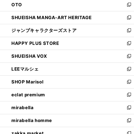
OTO
で
ド
新
開
ウ
し
SHUEISHA MANGA-ART HERITAGE
く
で
い
新
開
ウ
し
ジャンプキャラクターズストア
く
ィ
い
新
ン
ウ
し
HAPPY PLUS STORE
ド
ィ
い
新
ウ
ン
ウ
し
SHUEISHA VOX
で
ド
ィ
い
新
開
ウ
ン
ウ
し
LEEマルシェ
く
で
ド
ィ
い
新
開
ウ
ン
ウ
し
SHOP Marisol
く
で
ド
ィ
い
新
開
ウ
ン
ウ
し
eclat premium
く
で
ド
ィ
い
新
開
ウ
ン
ウ
し
mirabella
く
で
ド
ィ
い
新
開
ウ
ン
ウ
し
mirabella homme
く
で
ド
ィ
い
新
開
ウ
ン
ウ
し
zakka market
く
で
ド
ィ