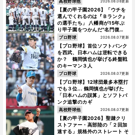
高校野球他
2026.08.08更新
【夏の甲子園2026】「ウチを
選んでくれるのは『Ｂランク』
の選手たち」 八幡商が15年ぶ
り甲子園をつかんだ"名門復
活"の舞台裏
プロ野球
2026.08.07更新
【プロ野球】首位ソフトバンク
を西武、日本ハムは逆転できる
か？ 鶴岡慎也が挙げる終盤戦
のキーマン３人
プロ野球
2026.08.07更新
【プロ野球】12球団最多本塁打
でも３位... 鶴岡慎也が挙げた
「日本ハムの誤算」とソフトバ
ンク追撃のカギ
高校野球他
2026.08.07更新
【夏の甲子園2026】聖隷クリ
ストファー・高部陸の「２回加
速する」規格外のストレート そ