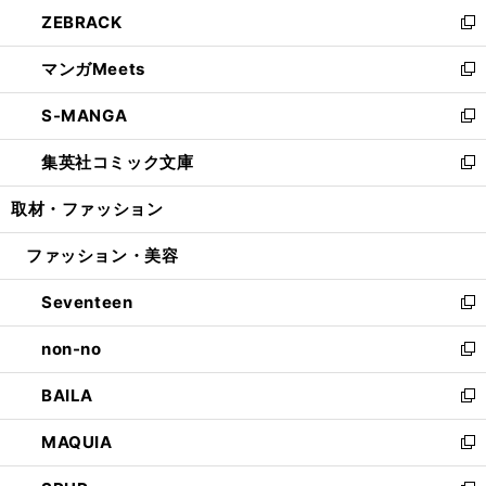
ン
ウ
し
ZEBRACK
く
で
ド
ィ
い
新
開
ウ
ン
ウ
し
マンガMeets
く
で
ド
ィ
い
新
開
ウ
ン
ウ
し
S-MANGA
く
で
ド
ィ
い
新
開
ウ
ン
ウ
し
集英社コミック文庫
く
で
ド
ィ
い
新
開
ウ
ン
ウ
し
取材・ファッション
く
で
ド
ィ
い
開
ウ
ン
ウ
ファッション・美容
く
で
ド
ィ
開
ウ
ン
Seventeen
く
で
ド
新
開
ウ
し
non-no
く
で
い
新
開
ウ
し
BAILA
く
ィ
い
新
ン
ウ
し
MAQUIA
ド
ィ
い
新
ウ
ン
ウ
し