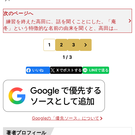
次のページへ
練習を終えた高田に、話を聞くことにした。「庵
冬」という特徴的な名前の由来を聞くと、高田は穏
やかな口調でこう教えてくれた。「両親が『庵（い
おり）のように人が集まって人間になってほしい』
次
1
2
3
のページへ
と『庵』の字を使
1 / 3
いいね
Xでポストする
LINEで送る
line
faceboo
x
k
Googleの「優先ソース」について
著者プロフィール