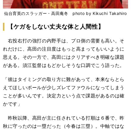
仙台育英のスラッガー・高田庵冬 photo by Kikuchi Takahiro
【ケガをしない丈夫な体と人間性】
右投右打の強打の内野手は、プロ側の需要も高い。そ
れだけに、高田の注目度はもっと高まってもいいように
思える。その一方で、高田にはクリアすべき明確な課題
がある。須江監督はもどかしそうな口調でこう語った。
「彼はタイミングの取り方に難があって、本来ならとら
えてほしいボールが少しズレてファウルになってしまう
ことが多いんです。決定力という点で課題があるのは確
かです」
昨秋以降、高田が主に任されている打順は６番で、昨
秋に守ったのは一塁だった（今春は三塁）。中軸ではな