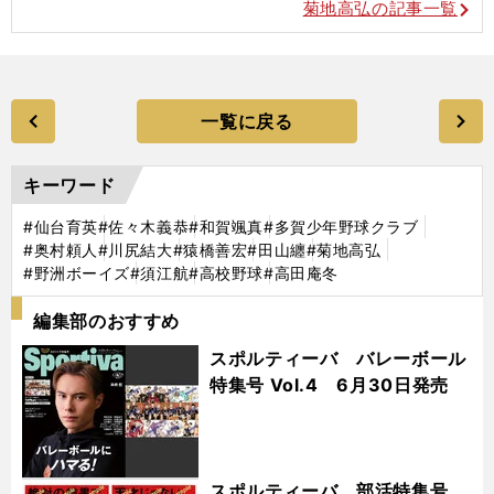
菊地高弘の記事一覧
一覧に戻る
キーワード
#仙台育英
#佐々木義恭
#和賀颯真
#多賀少年野球クラブ
#奥村頼人
#川尻結大
#猿橋善宏
#田山纏
#菊地高弘
#野洲ボーイズ
#須江航
#高校野球
#高田庵冬
編集部のおすすめ
スポルティーバ バレーボール
特集号 Vol.4 6月30日発売
スポルティーバ 部活特集号