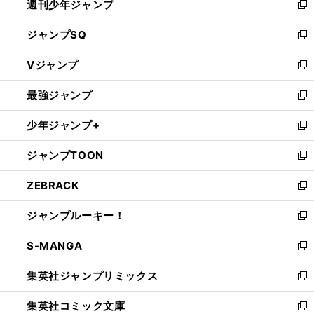
週刊少年ジャンプ
く
新
し
ジャンプSQ
い
新
ウ
し
Vジャンプ
ィ
い
新
ン
ウ
し
最強ジャンプ
ド
ィ
い
新
ウ
ン
ウ
し
少年ジャンプ+
で
ド
ィ
い
新
開
ウ
ン
ウ
し
ジャンプTOON
く
で
ド
ィ
い
新
開
ウ
ン
ウ
し
ZEBRACK
く
で
ド
ィ
い
新
開
ウ
ン
ウ
し
ジャンプルーキー！
く
で
ド
ィ
い
新
開
ウ
ン
ウ
し
S-MANGA
く
で
ド
ィ
い
新
開
ウ
ン
ウ
し
集英社ジャンプリミックス
く
で
ド
ィ
い
新
開
ウ
ン
ウ
し
集英社コミック文庫
く
で
ド
ィ
い
新