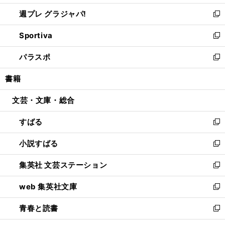
開
ウ
ウ
し
週プレ グラジャパ!
く
で
ィ
い
新
開
ン
ウ
し
Sportiva
く
ド
ィ
い
新
ウ
ン
ウ
し
パラスポ
で
ド
ィ
い
新
開
ウ
ン
ウ
し
書籍
く
で
ド
ィ
い
開
ウ
ン
ウ
文芸・文庫・総合
く
で
ド
ィ
開
ウ
ン
すばる
く
で
ド
新
開
ウ
し
小説すばる
く
で
い
新
開
ウ
し
集英社 文芸ステーション
く
ィ
い
新
ン
ウ
し
web 集英社文庫
ド
ィ
い
新
ウ
ン
ウ
し
青春と読書
で
ド
ィ
い
新
開
ウ
ン
ウ
し