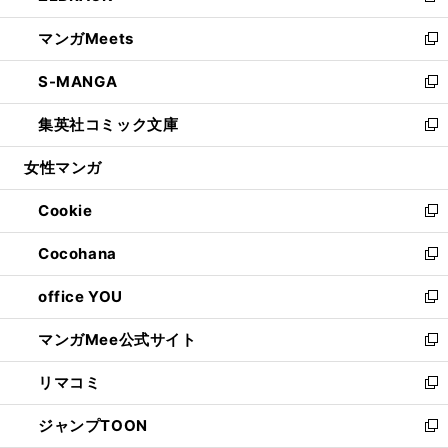
開
ウ
ン
ウ
し
マンガMeets
く
で
ド
ィ
い
新
開
ウ
ン
ウ
し
S-MANGA
く
で
ド
ィ
い
新
開
ウ
ン
ウ
し
集英社コミック文庫
く
で
ド
ィ
い
新
開
ウ
ン
ウ
し
女性マンガ
く
で
ド
ィ
い
開
ウ
ン
ウ
Cookie
く
で
ド
ィ
新
開
ウ
ン
し
Cocohana
く
で
ド
い
新
開
ウ
ウ
し
office YOU
く
で
ィ
い
新
開
ン
ウ
し
マンガMee公式サイト
く
ド
ィ
い
新
ウ
ン
ウ
し
リマコミ
で
ド
ィ
い
新
開
ウ
ン
ウ
し
ジャンプTOON
く
で
ド
ィ
い
新
開
ウ