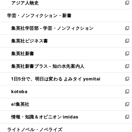
アジア人物史
く
で
ド
ィ
い
新
開
ウ
ン
ウ
し
学芸・ノンフィクション・新書
く
で
ド
ィ
い
開
ウ
ン
ウ
集英社学芸部 - 学芸・ノンフィクション
く
で
ド
ィ
新
開
ウ
ン
し
集英社ビジネス書
く
で
ド
い
新
開
ウ
ウ
し
集英社新書
く
で
ィ
い
新
開
ン
ウ
し
集英社新書プラス - 知の水先案内人
く
ド
ィ
い
新
ウ
ン
ウ
し
1日5分で、明日は変わる よみタイ yomitai
で
ド
ィ
い
新
開
ウ
ン
ウ
し
kotoba
く
で
ド
ィ
い
新
開
ウ
ン
ウ
し
e!集英社
く
で
ド
ィ
い
新
開
ウ
ン
ウ
し
情報・知識＆オピニオン imidas
く
で
ド
ィ
い
新
開
ウ
ン
ウ
し
ライトノベル・ノベライズ
く
で
ド
ィ
い