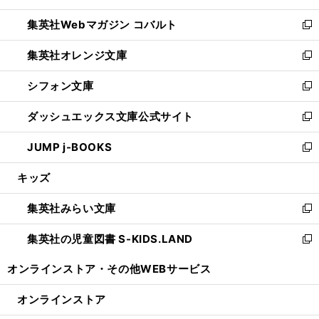
開
ウ
ン
ウ
集英社Webマガジン コバルト
く
で
ド
ィ
新
開
ウ
ン
し
集英社オレンジ文庫
く
で
ド
い
新
開
ウ
ウ
し
シフォン文庫
く
で
ィ
い
新
開
ン
ウ
し
ダッシュエックス文庫公式サイト
く
ド
ィ
い
新
ウ
ン
ウ
し
JUMP j-BOOKS
で
ド
ィ
い
新
開
ウ
ン
ウ
し
キッズ
く
で
ド
ィ
い
開
ウ
ン
ウ
集英社みらい文庫
く
で
ド
ィ
新
開
ウ
ン
し
集英社の児童図書 S-KIDS.LAND
く
で
ド
い
新
開
ウ
ウ
し
オンラインストア・
その他WEBサービス
く
で
ィ
い
開
ン
ウ
オンラインストア
く
ド
ィ
ウ
ン