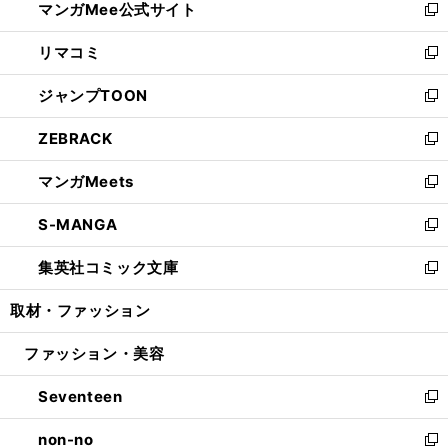
マンガMee公式サイト
く
ド
ィ
い
新
ウ
ン
ウ
し
リマコミ
で
ド
ィ
い
新
開
ウ
ン
ウ
し
ジャンプTOON
く
で
ド
ィ
い
新
開
ウ
ン
ウ
し
ZEBRACK
く
で
ド
ィ
い
新
開
ウ
ン
ウ
し
マンガMeets
く
で
ド
ィ
い
新
開
ウ
ン
ウ
し
S-MANGA
く
で
ド
ィ
い
新
開
ウ
ン
ウ
し
集英社コミック文庫
く
で
ド
ィ
い
新
開
ウ
ン
ウ
し
取材・ファッション
く
で
ド
ィ
い
開
ウ
ン
ウ
ファッション・美容
く
で
ド
ィ
開
ウ
ン
Seventeen
く
で
ド
新
開
ウ
し
non-no
く
で
い
新