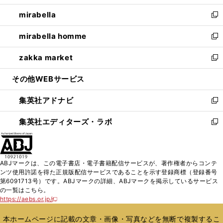
開
ウ
ン
ウ
し
mirabella
く
で
ド
ィ
い
新
開
ウ
ン
ウ
し
mirabella homme
く
で
ド
ィ
い
新
開
ウ
ン
ウ
し
zakka market
く
で
ド
ィ
い
新
開
ウ
ン
ウ
し
その他WEBサービス
く
で
ド
ィ
い
開
ウ
ン
ウ
集英社アドナビ
く
で
ド
ィ
新
開
ウ
ン
し
集英社エディターズ・ラボ
く
で
ド
い
新
開
ウ
ウ
し
く
で
ィ
い
開
ン
ウ
ABJマークは、この電子書店・電子書籍配信サービスが、著作権者からコンテ
く
ド
ィ
ンツ使用許諾を得た正規版配信サービスであることを示す登録商標（登録番号
ウ
ン
第6091713号）です。ABJマークの詳細、ABJマークを掲示しているサービス
で
ド
の一覧はこちら。
開
ウ
https://aebs.or.jp/
新
く
で
し
い
開
本ホームページに記載の文章・画像・写真などを無断で複製するこ