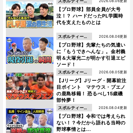
スポルティーバ
2026.08.06更新
動画
【プロ野球】部員全員が大号
泣！？ ハードだったPL学園時
代を支えたものとは
スポルティーバ
2026.08.06更新
動画
【プロ野球】先輩たちの気遣い
に「もうできへんな」。金村義
明＆大塚光二が明かす引退エピ
ソード！
スポルティーバ
2026.08.05更新
動画
【Jリーグ】Jリーグ・開幕前注
目ポイント マテウス・ブエノ
の鹿島移籍！ 恐るべし15歳磯
部怜夢！
スポルティーバ
2026.08.04更新
動画
【プロ野球】令和では考えられ
ない！？今だから語れる当時の
野球事情とは...