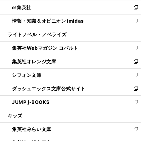
開
ウ
ン
ウ
し
e!集英社
く
で
ド
ィ
い
新
開
ウ
ン
ウ
し
情報・知識＆オピニオン imidas
く
で
ド
ィ
い
新
開
ウ
ン
ウ
し
ライトノベル・ノベライズ
く
で
ド
ィ
い
開
ウ
ン
ウ
集英社Webマガジン コバルト
く
で
ド
ィ
新
開
ウ
ン
し
集英社オレンジ文庫
く
で
ド
い
新
開
ウ
ウ
し
シフォン文庫
く
で
ィ
い
新
開
ン
ウ
し
ダッシュエックス文庫公式サイト
く
ド
ィ
い
新
ウ
ン
ウ
し
JUMP j-BOOKS
で
ド
ィ
い
新
開
ウ
ン
ウ
し
キッズ
く
で
ド
ィ
い
開
ウ
ン
ウ
集英社みらい文庫
く
で
ド
ィ
新
開
ウ
ン
し