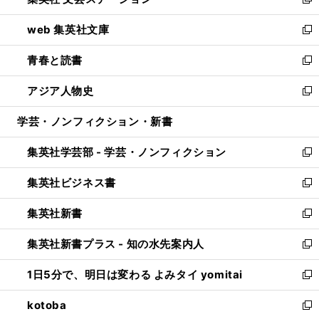
ィ
い
新
ン
ウ
し
web 集英社文庫
ド
ィ
い
新
ウ
ン
ウ
し
青春と読書
で
ド
ィ
い
新
開
ウ
ン
ウ
し
アジア人物史
く
で
ド
ィ
い
新
開
ウ
ン
ウ
し
学芸・ノンフィクション・新書
く
で
ド
ィ
い
開
ウ
ン
ウ
集英社学芸部 - 学芸・ノンフィクション
く
で
ド
ィ
新
開
ウ
ン
し
集英社ビジネス書
く
で
ド
い
新
開
ウ
ウ
し
集英社新書
く
で
ィ
い
新
開
ン
ウ
し
集英社新書プラス - 知の水先案内人
く
ド
ィ
い
新
ウ
ン
ウ
し
1日5分で、明日は変わる よみタイ yomitai
で
ド
ィ
い
新
開
ウ
ン
ウ
し
kotoba
く
で
ド
ィ
い
新