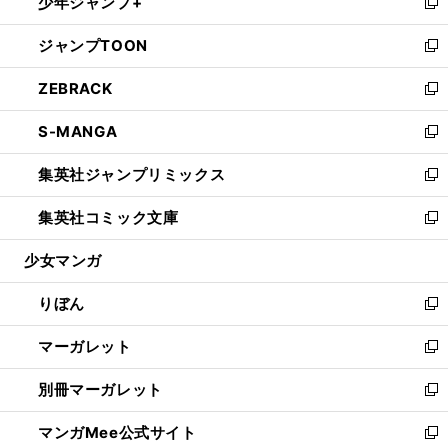
少年ジャンプ+
く
で
ド
ィ
い
新
開
ウ
ン
ウ
し
ジャンプTOON
く
で
ド
ィ
い
新
開
ウ
ン
ウ
し
ZEBRACK
く
で
ド
ィ
い
新
開
ウ
ン
ウ
し
S-MANGA
く
で
ド
ィ
い
新
開
ウ
ン
ウ
し
集英社ジャンプリミックス
く
で
ド
ィ
い
新
開
ウ
ン
ウ
し
集英社コミック文庫
く
で
ド
ィ
い
新
開
ウ
ン
ウ
し
少女マンガ
く
で
ド
ィ
い
開
ウ
ン
ウ
りぼん
く
で
ド
ィ
新
開
ウ
ン
し
マーガレット
く
で
ド
い
新
開
ウ
ウ
し
別冊マーガレット
く
で
ィ
い
新
開
ン
ウ
し
マンガMee公式サイト
く
ド
ィ
い
新