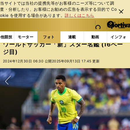
当サイトでは当社の提携先等がお客様のニーズ等について調
査・分析したり、お客様にお勧めの広告を表⽰する⽬的で Co
閉じ
okie を使⽤する場合があります。
詳しくはこちら
る
マイペ
web Sportiva (webスポルティーバ)
検索
メニュ
we
ー
フォトギャラリー
コラムフォト
ワールドサッカー「
b
ジ
の他競技
モーター
フォト
連載
動画
インフォ
ス
ワールドサッカー「新」スター名鑑 (16ペー
ポ
ジ目)
ル
テ
2024年12月30日 06:30 公開
2025年09月13日 17:45 更新
ィ
ー
バ
次へ