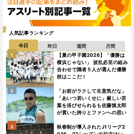
人気記事ランキング
今日
昨日
週間
月間
【夏の甲子園2026】「優勝は
1
横浜じゃない」 波乱必至の組み
合わせで識者５人が選んだ優勝
校はここだ！
「お前がラクして生意気だな」
2
「あいつ若いくせに」厳しい言
葉を浴びせられるも佐藤慎太郎
が貫いた誇りとファンへの思い
秋春制が導入されたJ1リーグ2
3
026－27シーズンの行方はい