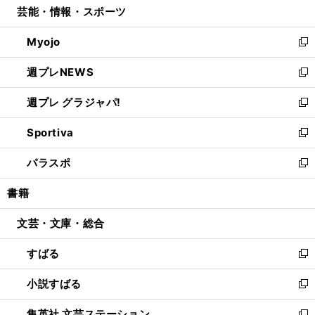
芸能・情報・スポーツ
く
で
ド
ィ
い
開
ウ
ン
ウ
Myojo
く
で
ド
ィ
新
開
ウ
ン
し
週プレNEWS
く
で
ド
い
新
開
ウ
ウ
し
週プレ グラジャパ!
く
で
ィ
い
新
開
ン
ウ
し
Sportiva
く
ド
ィ
い
新
ウ
ン
ウ
し
パラスポ
で
ド
ィ
い
新
開
ウ
ン
ウ
し
書籍
く
で
ド
ィ
い
開
ウ
ン
ウ
文芸・文庫・総合
く
で
ド
ィ
開
ウ
ン
すばる
く
で
ド
新
開
ウ
し
小説すばる
く
で
い
新
開
ウ
し
集英社 文芸ステーション
く