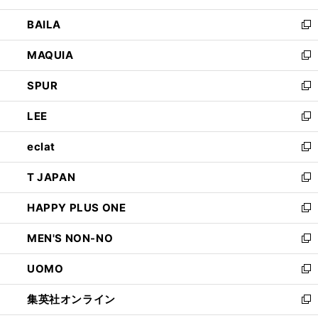
開
ウ
し
BAILA
く
ィ
い
新
ン
ウ
し
MAQUIA
ド
ィ
い
新
ウ
ン
ウ
し
SPUR
で
ド
ィ
い
新
開
ウ
ン
ウ
し
LEE
く
で
ド
ィ
い
新
開
ウ
ン
ウ
し
eclat
く
で
ド
ィ
い
新
開
ウ
ン
ウ
し
T JAPAN
く
で
ド
ィ
い
新
開
ウ
ン
ウ
し
HAPPY PLUS ONE
く
で
ド
ィ
い
新
開
ウ
ン
ウ
し
MEN'S NON-NO
く
で
ド
ィ
い
新
開
ウ
ン
ウ
し
UOMO
く
で
ド
ィ
い
新
開
ウ
ン
ウ
し
集英社オンライン
く
で
ド
ィ
い
新
開
ウ
ン
ウ
し