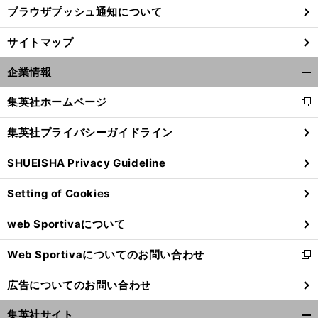
ブラウザプッシュ通知について
サイトマップ
企業情報
開
く/
集英社ホームページ
新
閉
し
じ
集英社プライバシーガイドライン
い
る
ウ
SHUEISHA Privacy Guideline
ィ
ン
Setting of Cookies
ド
ウ
web Sportivaについて
で
開
Web Sportivaについてのお問い合わせ
く
新
し
広告についてのお問い合わせ
い
ウ
集英社サイト
ィ