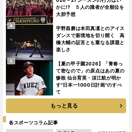
かに!? ５人の識者が全順位を
大胆予想
4
宇野昌磨は本田真凜とのアイス
ダンスで新境地を切り開く 高
橋大輔の証言とも重なる課題と
楽しさ
5
【夏の甲子園2026】「青春っ
て密なので」の原点はあの夏の
惨敗 仙台育英・須江航が明か
す"日本一1000日計画"のすべ
て
もっと見る
各スポーツコラム記事