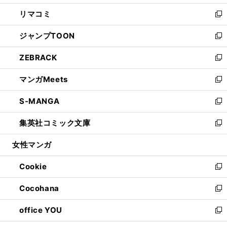
ウ
ン
ウ
し
リマコミ
で
ド
ィ
い
新
開
ウ
ン
ウ
し
ジャンプTOON
く
で
ド
ィ
い
新
開
ウ
ン
ウ
し
ZEBRACK
く
で
ド
ィ
い
新
開
ウ
ン
ウ
し
マンガMeets
く
で
ド
ィ
い
新
開
ウ
ン
ウ
し
S-MANGA
く
で
ド
ィ
い
新
開
ウ
ン
ウ
し
集英社コミック文庫
く
で
ド
ィ
い
新
開
ウ
ン
ウ
し
女性マンガ
く
で
ド
ィ
い
開
ウ
ン
ウ
Cookie
く
で
ド
ィ
新
開
ウ
ン
し
Cocohana
く
で
ド
い
新
開
ウ
ウ
し
office YOU
く
で
ィ
い
新
開
ン
ウ
し