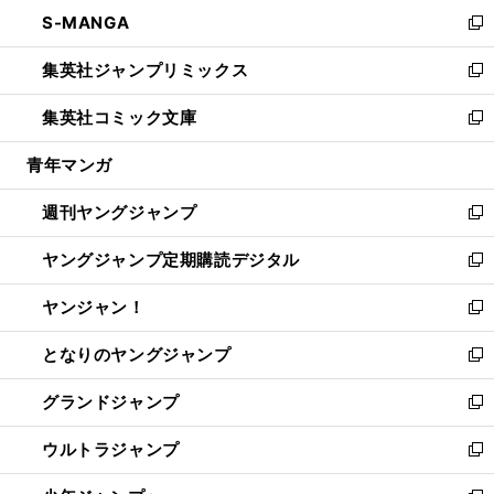
ン
ウ
し
S-MANGA
く
で
ド
ィ
い
新
開
ウ
ン
ウ
し
集英社ジャンプリミックス
く
で
ド
ィ
い
新
開
ウ
ン
ウ
し
集英社コミック文庫
く
で
ド
ィ
い
新
開
ウ
ン
ウ
し
青年マンガ
く
で
ド
ィ
い
開
ウ
ン
ウ
週刊ヤングジャンプ
く
で
ド
ィ
新
開
ウ
ン
し
ヤングジャンプ定期購読デジタル
く
で
ド
い
新
開
ウ
ウ
し
ヤンジャン！
く
で
ィ
い
新
開
ン
ウ
し
となりのヤングジャンプ
く
ド
ィ
い
新
ウ
ン
ウ
し
グランドジャンプ
で
ド
ィ
い
新
開
ウ
ン
ウ
し
ウルトラジャンプ
く
で
ド
ィ
い
新
開
ウ
ン
ウ
し