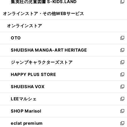
集英社の児童図書 S-KIDS.LAND
く
で
ド
い
新
開
ウ
ウ
し
オンラインストア・
その他WEBサービス
く
で
ィ
い
開
ン
ウ
オンラインストア
く
ド
ィ
ウ
ン
OTO
で
ド
新
開
ウ
し
SHUEISHA MANGA-ART HERITAGE
く
で
い
新
開
ウ
し
ジャンプキャラクターズストア
く
ィ
い
新
ン
ウ
し
HAPPY PLUS STORE
ド
ィ
い
新
ウ
ン
ウ
し
SHUEISHA VOX
で
ド
ィ
い
新
開
ウ
ン
ウ
し
LEEマルシェ
く
で
ド
ィ
い
新
開
ウ
ン
ウ
し
SHOP Marisol
く
で
ド
ィ
い
新
開
ウ
ン
ウ
し
eclat premium
く
で
ド
ィ
い
新