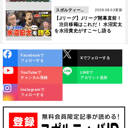
スポルティーバ
2026.08.03更新
動画
【Jリーグ】Jリーグ開幕直前！
注目移籍はこれだ！ 水沼宏太
を水沼貴史がすこ〜し語る
cebo
X
Facebookで
Xでフォローする
ok
フォローする
uTube
LINE
YouTubeで
LINEで
チャンネル登録
アカウント追加
stagra
Instagramで
m
フォローする