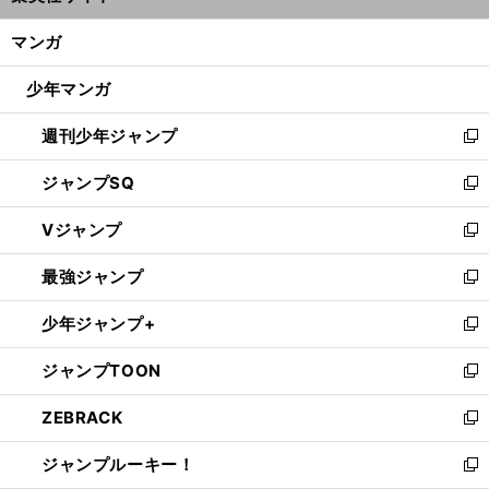
開
ン
く/
マンガ
ド
閉
ウ
じ
少年マンガ
で
る
開
週刊少年ジャンプ
く
新
し
ジャンプSQ
い
新
ウ
し
Vジャンプ
ィ
い
新
ン
ウ
し
最強ジャンプ
ド
ィ
い
新
ウ
ン
ウ
し
少年ジャンプ+
で
ド
ィ
い
新
開
ウ
ン
ウ
し
ジャンプTOON
く
で
ド
ィ
い
新
開
ウ
ン
ウ
し
ZEBRACK
く
で
ド
ィ
い
新
開
ウ
ン
ウ
し
ジャンプルーキー！
く
で
ド
ィ
い
新
開
ウ