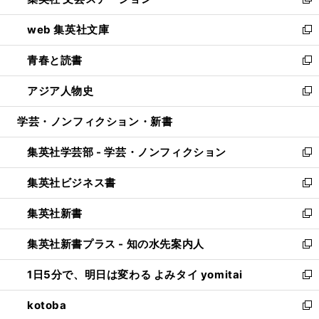
ィ
い
新
ン
ウ
し
web 集英社文庫
ド
ィ
い
新
ウ
ン
ウ
し
青春と読書
で
ド
ィ
い
新
開
ウ
ン
ウ
し
アジア人物史
く
で
ド
ィ
い
新
開
ウ
ン
ウ
し
学芸・ノンフィクション・新書
く
で
ド
ィ
い
開
ウ
ン
ウ
集英社学芸部 - 学芸・ノンフィクション
く
で
ド
ィ
新
開
ウ
ン
し
集英社ビジネス書
く
で
ド
い
新
開
ウ
ウ
し
集英社新書
く
で
ィ
い
新
開
ン
ウ
し
集英社新書プラス - 知の水先案内人
く
ド
ィ
い
新
ウ
ン
ウ
し
1日5分で、明日は変わる よみタイ yomitai
で
ド
ィ
い
新
開
ウ
ン
ウ
し
kotoba
く
で
ド
ィ
い
新