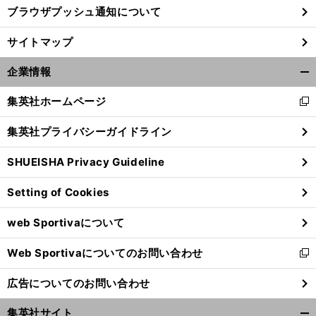
ブラウザプッシュ通知について
サイトマップ
企業情報
開
く/
集英社ホームページ
新
閉
し
じ
集英社プライバシーガイドライン
い
る
ウ
SHUEISHA Privacy Guideline
ィ
ン
Setting of Cookies
ド
ウ
web Sportivaについて
で
開
Web Sportivaについてのお問い合わせ
く
新
し
広告についてのお問い合わせ
い
ウ
集英社サイト
ィ