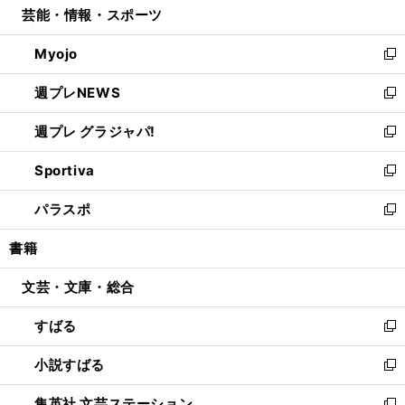
芸能・情報・スポーツ
く
で
ド
ィ
い
開
ウ
ン
ウ
Myojo
く
で
ド
ィ
新
開
ウ
ン
し
週プレNEWS
く
で
ド
い
新
開
ウ
ウ
し
週プレ グラジャパ!
く
で
ィ
い
新
開
ン
ウ
し
Sportiva
く
ド
ィ
い
新
ウ
ン
ウ
し
パラスポ
で
ド
ィ
い
新
開
ウ
ン
ウ
し
書籍
く
で
ド
ィ
い
開
ウ
ン
ウ
文芸・文庫・総合
く
で
ド
ィ
開
ウ
ン
すばる
く
で
ド
新
開
ウ
し
小説すばる
く
で
い
新
開
ウ
し
集英社 文芸ステーション
く