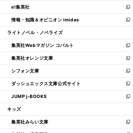
開
ウ
ン
ウ
し
e!集英社
く
で
ド
ィ
い
新
開
ウ
ン
ウ
し
情報・知識＆オピニオン imidas
く
で
ド
ィ
い
新
開
ウ
ン
ウ
し
ライトノベル・ノベライズ
く
で
ド
ィ
い
開
ウ
ン
ウ
集英社Webマガジン コバルト
く
で
ド
ィ
新
開
ウ
ン
し
集英社オレンジ文庫
く
で
ド
い
新
開
ウ
ウ
し
シフォン文庫
く
で
ィ
い
新
開
ン
ウ
し
ダッシュエックス文庫公式サイト
く
ド
ィ
い
新
ウ
ン
ウ
し
JUMP j-BOOKS
で
ド
ィ
い
新
開
ウ
ン
ウ
し
キッズ
く
で
ド
ィ
い
開
ウ
ン
ウ
集英社みらい文庫
く
で
ド
ィ
新
開
ウ
ン
し