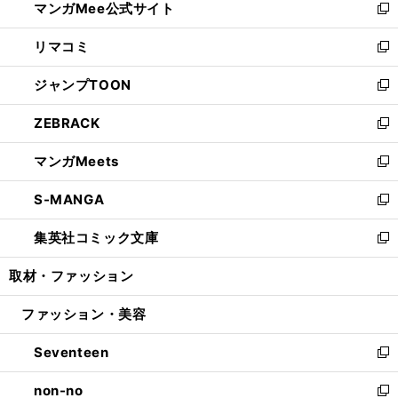
マンガMee公式サイト
く
ド
ィ
い
新
ウ
ン
ウ
し
リマコミ
で
ド
ィ
い
新
開
ウ
ン
ウ
し
ジャンプTOON
く
で
ド
ィ
い
新
開
ウ
ン
ウ
し
ZEBRACK
く
で
ド
ィ
い
新
開
ウ
ン
ウ
し
マンガMeets
く
で
ド
ィ
い
新
開
ウ
ン
ウ
し
S-MANGA
く
で
ド
ィ
い
新
開
ウ
ン
ウ
し
集英社コミック文庫
く
で
ド
ィ
い
新
開
ウ
ン
ウ
し
取材・ファッション
く
で
ド
ィ
い
開
ウ
ン
ウ
ファッション・美容
く
で
ド
ィ
開
ウ
ン
Seventeen
く
で
ド
新
開
ウ
し
non-no
く
で
い
新