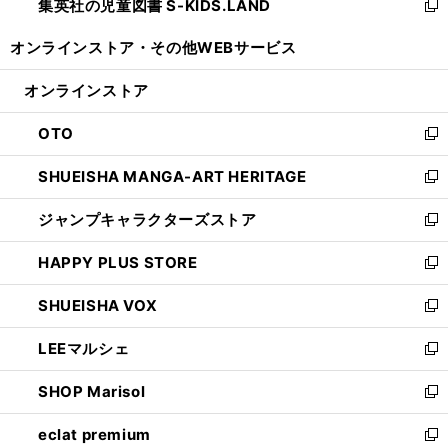
集英社の児童図書 S-KIDS.LAND
く
で
ド
い
新
開
ウ
ウ
し
オンラインストア・
その他WEBサービス
く
で
ィ
い
開
ン
ウ
オンラインストア
く
ド
ィ
ウ
ン
OTO
で
ド
新
開
ウ
し
SHUEISHA MANGA-ART HERITAGE
く
で
い
新
開
ウ
し
ジャンプキャラクターズストア
く
ィ
い
新
ン
ウ
し
HAPPY PLUS STORE
ド
ィ
い
新
ウ
ン
ウ
し
SHUEISHA VOX
で
ド
ィ
い
新
開
ウ
ン
ウ
し
LEEマルシェ
く
で
ド
ィ
い
新
開
ウ
ン
ウ
し
SHOP Marisol
く
で
ド
ィ
い
新
開
ウ
ン
ウ
し
eclat premium
く
で
ド
ィ
い
新