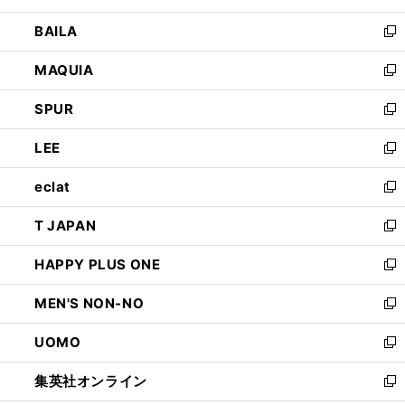
開
ウ
し
BAILA
く
ィ
い
新
ン
ウ
し
MAQUIA
ド
ィ
い
新
ウ
ン
ウ
し
SPUR
で
ド
ィ
い
新
開
ウ
ン
ウ
し
LEE
く
で
ド
ィ
い
新
開
ウ
ン
ウ
し
eclat
く
で
ド
ィ
い
新
開
ウ
ン
ウ
し
T JAPAN
く
で
ド
ィ
い
新
開
ウ
ン
ウ
し
HAPPY PLUS ONE
く
で
ド
ィ
い
新
開
ウ
ン
ウ
し
MEN'S NON-NO
く
で
ド
ィ
い
新
開
ウ
ン
ウ
し
UOMO
く
で
ド
ィ
い
新
開
ウ
ン
ウ
し
集英社オンライン
く
で
ド
ィ
い
新
開
ウ
ン
ウ
し