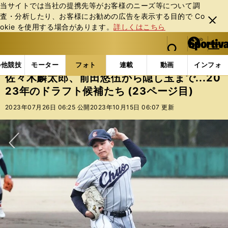
当サイトでは当社の提携先等がお客様のニーズ等について調
査・分析したり、お客様にお勧めの広告を表⽰する⽬的で Co
閉じ
okie を使⽤する場合があります。
詳しくはこちら
る
マイペ
web Sportiva (webスポルティーバ)
検索
メニュ
we
ー
フォトギャラリー
コラムフォト
佐々木麟太郎、前田悠
b
ジ
の他競技
モーター
フォト
連載
動画
インフォ
ス
佐々木麟太郎、前田悠伍から隠し玉まで...20
ポ
23年のドラフト候補たち (23ページ目)
ル
テ
2023年07月26日 06:25 公開
2023年10月15日 06:07 更新
ィ
ー
バ
次へ