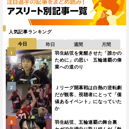
人気記事ランキング
今日
昨日
週間
月間
羽生結弦を覚醒させた「誰かの
1
ために」の思い 五輪連覇の偉
業への道のり
Ｊリーグ開幕戦は白熱の逆転劇
2
だが観客、視聴者にとって「価
値あるイベント」になっていた
か
羽生結弦、五輪連覇の舞台裏
3
ケガで欠場中に取り組んだ「勉