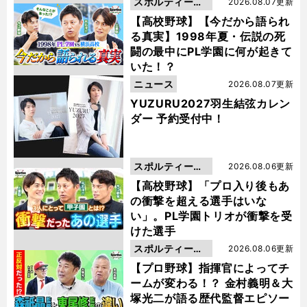
スポルティーバ
2026.08.07更新
動画
【高校野球】【今だから語られ
る真実】1998年夏・伝説の死
闘の最中にPL学園に何が起きて
いた！？
ニュース
2026.08.07更新
YUZURU2027羽生結弦カレン
ダー 予約受付中！
スポルティーバ
2026.08.06更新
動画
【高校野球】「プロ入り後もあ
の衝撃を超える選手はいな
い」。PL学園トリオが衝撃を受
けた選手
スポルティーバ
2026.08.06更新
動画
【プロ野球】指揮官によってチ
ームが変わる！？ 金村義明＆大
塚光二が語る歴代監督エピソー