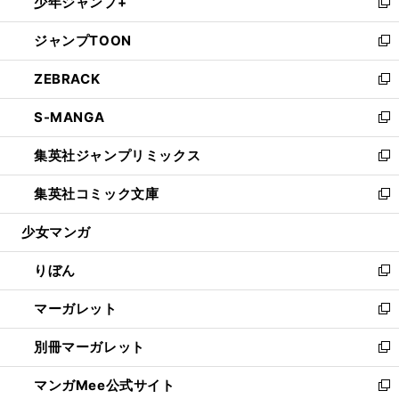
少年ジャンプ+
く
で
ド
ィ
い
新
開
ウ
ン
ウ
し
ジャンプTOON
く
で
ド
ィ
い
新
開
ウ
ン
ウ
し
ZEBRACK
く
で
ド
ィ
い
新
開
ウ
ン
ウ
し
S-MANGA
く
で
ド
ィ
い
新
開
ウ
ン
ウ
し
集英社ジャンプリミックス
く
で
ド
ィ
い
新
開
ウ
ン
ウ
し
集英社コミック文庫
く
で
ド
ィ
い
新
開
ウ
ン
ウ
し
少女マンガ
く
で
ド
ィ
い
開
ウ
ン
ウ
りぼん
く
で
ド
ィ
新
開
ウ
ン
し
マーガレット
く
で
ド
い
新
開
ウ
ウ
し
別冊マーガレット
く
で
ィ
い
新
開
ン
ウ
し
マンガMee公式サイト
く
ド
ィ
い
新