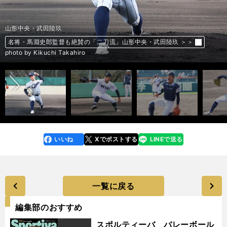
花巻東・佐々木麟太郎
大阪桐蔭・前田悠伍
報徳学園・盛田智矢
専大松戸・平野大地
仙台育英・高橋
東北・ハッブス大起
能代松陽・森岡大智
大阪桐蔭・南恒誠
光・升田早人
東海大菅生・日當直喜
履正社・福田幸之介
報徳学園・堀柊那
横浜高・緒方漣
広陵・真鍋慧
高田高校・中山勝暁
昌平・齋藤陽貴
仙台育英・高橋煌稀
仙台育英・湯田統真
仙台育英・仁田陽翔
東邦・宮國凌空
北陸・友廣陸
滝川二・坂井陽翔
享栄・東松快征
常葉大菊川・鈴木叶
金光大阪・キャリー・パトリック波也斗
東洋大・細野晴希
関西大・有馬諒
法政大・今泉颯太
平成国際大・冨士隼斗
桐蔭横浜大・古謝樹
名城大・松本凌人
白鴎大・福島圭音
上武大・進藤勇也
太成学院大・田中大聖
星槎道都大・滝田一希
東日本国際大・大山凌
明治大・村田賢一
立命館大・谷脇弘起
青山学院大・常廣羽也斗
日本文理大・東門寿哉
群馬ダイヤモンドペガサス・奥村光一
ENEOS・度会隆輝
山梨学院大・宮崎一樹
徳島インディゴソックス・井上絢登
日本ウェルネス長野・杉浦匠
花巻東・佐々木麟太郎が先輩・大谷翔平の姿から学んだこと 最後の夏へ
山本昌が解説するセンバツで光った10人の好投手 「早い段階にプロで活
山本昌が解説するセンバツで光った10人の好投手 「早い段階にプロで活
山本昌が解説するセンバツで光った10人の好投手 「早い段階にプロで活
山本昌が解説するセンバツで光った10人の好投手 「早い段階にプロで活
山本昌が解説するセンバツで光った10人の好投手 「早い段階にプロで活
山本昌が解説するセンバツで光った10人の好投手 「早い段階にプロで活
山本昌が解説するセンバツで光った10人の好投手 「早い段階にプロで活
山本昌が解説するセンバツで光った10人の好投手 「早い段階にプロで活
山本昌が解説するセンバツで光った10人の好投手 「早い段階にプロで活
山本昌が解説するセンバツで光った10人の好投手 「早い段階にプロで活
「高校ナンバーワン捕手」は早くも確定か 報徳学園・堀柊那はたしかな技
衝撃の甲子園デビューから１年「こういう選手がいるチームは強い」を体
真鍋慧は木製バットでも快打連発 U18日本代表強化合宿で見せた圧倒的パ
「医師か、プロ野球か」悩めるドラフト候補、三重・高田高校の中山勝暁
オール５の頭脳で高校日本代表候補にも選出 昌平高校の捕手・齋藤陽貴
仙台育英エース・高橋煌稀は藤川球児のストレートを目指す 基準は「育
仙台育英の最速右腕・湯田統真が153キロに到達した方法 つかんだ理想
仙台育英の左腕・仁田陽翔はプロ野球選手を凌ぐ身体能力！ 規格外の数値
大阪桐蔭・前田悠伍だけじゃない！ 最速151キロの快腕から素材型右腕ま
大阪桐蔭・前田悠伍だけじゃない！ 最速151キロの快腕から素材型右腕ま
ドラフト候補の本音。滝川二の大器・坂井陽翔は「ポテンシャルだけじゃ
大阪桐蔭・前田悠伍と双璧をなす享栄・東松快征 重量挙げ元日本チャンピ
センバツ視察のスカウトが「こんなピッチャーがいたんだ！」と驚いた逸
金光大阪、大阪桐蔭、履正社の不思議な三角関係…「２強時代」に待った
佐々木朗希、宮城大弥らの「ゴールデンエイジ」にまた逸材左腕 もはや東
関西大の有馬諒が大学ナンバーワン捕手の座へ ライバルには「自分より能
イチローとコンビを組んだ名手も認める能力。ドラフト候補・今泉颯太の
プロスカウトが絶賛する大学球界の好投手5人。155キロ右腕、タテスラの
ドラフト戦線の隠れた実力派 150キロ左腕の桐蔭横浜大・古謝樹は、球速
メジャーを目指す和製イム・チャンヨン 名城大・松本凌人は無念の代表落
驚異の８試合20盗塁で首位打者も獲得…白鴎大・福島圭音は快足を武器に
ドラフト戦線を異次元の強肩で賑わす上武大・進藤勇也 未来の「侍ジャ
埋もれていた二刀流の超逸材 太成学院大・田中大聖は「バリバリの孤独」
全日本大学選手権で存在感を示した好投手３人 ポテンシャルは一級品、ド
全日本大学選手権で存在感を示した好投手３人 ポテンシャルは一級品、ド
全日本大学選手権で存在感を示した好投手３人 ポテンシャルは一級品、ド
立命館大・谷脇弘起は変化量、曲がり幅を自在に操る「稀代のスライダー
青学大・常廣羽也斗は2023年ドラフト戦線のナンバーワン右腕か？ 最速
自己評価が異様に低いドラフト候補、東門寿哉の実力は「プロの俊足選手
事実上の引退勧告、指名漏れにも負けず、BC群馬・奥村光一はNPBへ
元ヤクルトの父を持つ度会隆輝はドラフト指名漏れから３年 「走攻守で
井端弘和も逸材と認めたドラフト候補 山梨学院大・宮崎一樹の反骨心
「独立のギータ」徳島インディゴソックス・井上絢登を待ち受けるのはプ
山形中央・武田陸玖
明治大・上田希由翔
の思い＞＞
躍できる」「こんなサウスポーがいたのか」と絶賛したのは？＞＞
躍できる」「こんなサウスポーがいたのか」と絶賛したのは？＞＞
躍できる」「こんなサウスポーがいたのか」と絶賛したのは？＞＞
躍できる」「こんなサウスポーがいたのか」と絶賛したのは？＞＞
躍できる」「こんなサウスポーがいたのか」と絶賛したのは？＞＞
躍できる」「こんなサウスポーがいたのか」と絶賛したのは？＞＞
躍できる」「こんなサウスポーがいたのか」と絶賛したのは？＞＞
躍できる」「こんなサウスポーがいたのか」と絶賛したのは？＞＞
躍できる」「こんなサウスポーがいたのか」と絶賛したのは？＞＞
躍できる」「こんなサウスポーがいたのか」と絶賛したのは？＞＞
術と天性の華でドラフト上位候補になる＞＞
現する男。横浜・緒方漣を支える反骨心と図太さ＞＞
フォーマンスにスカウトは何を思う？＞＞
が心境を吐露＞＞
は指揮官が惚れ込んだ逸材＞＞
英ガン」＞＞
のバランス感覚＞＞
を記録＞＞
でセンバツ大注目の好投手10人＞＞
でセンバツ大注目の好投手10人＞＞
意味がない」＞＞
オンの父から譲り受けたパワーで最速152キロをマーク＞＞
材は？ 「ドラフト指名確実」と評価急上昇の捕手も＞＞
をかけるか＞＞
坂本勇人級の大型遊撃手が奥信濃にいる！ 日本ウェルネス長野・杉浦匠が
洋大・細野晴希は「何球団から１位指名されるか」のレベル＞＞
力が高いのは明らか。でも最終的に勝てればいい」＞＞
評価が爆上がり中＞＞
使い手など大学日本代表候補合宿で魅せた＞＞
よりも「球質」で勝負する＞＞
選も前を向く＞＞
「全国での勝利」と「プロ」を目指す＞＞
パン」正捕手となりえる逸材＞＞
でも最速153キロで俊足強打＞＞
ラフトで上位指名も…＞＞
ラフトで上位指名も…＞＞
ラフトで上位指名も…＞＞
使い」＞＞
153キロの快速球、しなやかな投球フォームはまるで岸孝之＞＞
と遜色ない」＞＞
「ラスト１年、死にものぐるいでやってやる」＞＞
はるかに成長してやる」の有言実行で猛アピール＞＞
中高6年間控えから覚醒＞＞
ロか、野球引退か＞＞
名将・馬淵史郎監督も絶賛の「二刀流」山形中央・武田陸玖 ＞＞
この夏本格化＞＞
＞＞
前へ
photo by Sasaki Toru
photo by Ohtomo Yoshiyuki
photo by Ohtomo Yoshiyuki
photo by Ohtomo Yoshiyuki
photo by Ohtomo Yoshiyuki
photo by Ohtomo Yoshiyuki
photo by Ohtomo Yoshiyuki
photo by Ohtomo Yoshiyuki
photo by Ohtomo Yoshiyuki
photo by Ohtomo Yoshiyuki
photo by Ohtomo Yoshiyuki
photo by Kikuchi Takahiro
photo by Ohtomo Yoshiyuki
photo by Ohtomo Yoshiyuki
photo by Kikuchi Takahiro
photo by Takagi Yu
photo by Kikuchi Takahiro
photo by Kikuchi Takahiro
photo by Taguchi Genki
photo by Ohtomo Yoshiyuki
photo by Ohtomo Yoshiyuki
photo by Kikuchi Takahiro
photo by Kikuchi Takahiro
photo by Kikuchi Takahiro
photo by Ohtomo Yoshiyuki
photo by Sankei Visual
photo by Kikuchi Takahiro
photo by Kikuchi Takahiro
photo by Kikuchi Takahiro
photo by Kikuchi Takahiro
photo by Kikuchi Takahiro
photo by Kikuchi Takahiro
photo by Kikuchi Takahiro
photo by Kikuchi Takahiro
photo by Kikuchi Takahiro
photo by Ohtomo Yoshiyuki
photo by Ohtomo Yoshiyuki
photo by Ohtomo Yoshiyuki
photo by Ohtomo Yoshiyuki
photo by Kikuchi Takahiro
photo by Ohtomo Yoshiyuki
photo by Kikuchi Takahiro
photo by Kikuchi Takahiro
photo by Kikuchi Takahiro
photo by Takagi Yu
photo by Kikuchi Takahiro
いいね
Xでポストする
LINEで送る
line
faceboo
x
k
一覧に戻る
編集部のおすすめ
スポルティーバ バレーボール