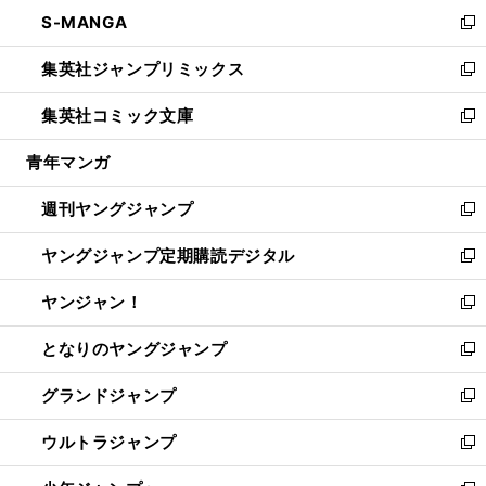
ン
ウ
し
S-MANGA
く
で
ド
ィ
い
新
開
ウ
ン
ウ
し
集英社ジャンプリミックス
く
で
ド
ィ
い
新
開
ウ
ン
ウ
し
集英社コミック文庫
く
で
ド
ィ
い
新
開
ウ
ン
ウ
し
青年マンガ
く
で
ド
ィ
い
開
ウ
ン
ウ
週刊ヤングジャンプ
く
で
ド
ィ
新
開
ウ
ン
し
ヤングジャンプ定期購読デジタル
く
で
ド
い
新
開
ウ
ウ
し
ヤンジャン！
く
で
ィ
い
新
開
ン
ウ
し
となりのヤングジャンプ
く
ド
ィ
い
新
ウ
ン
ウ
し
グランドジャンプ
で
ド
ィ
い
新
開
ウ
ン
ウ
し
ウルトラジャンプ
く
で
ド
ィ
い
新
開
ウ
ン
ウ
し