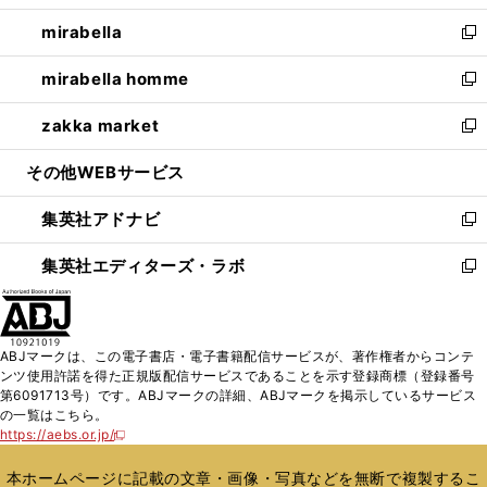
開
ウ
ン
ウ
し
mirabella
く
で
ド
ィ
い
新
開
ウ
ン
ウ
し
mirabella homme
く
で
ド
ィ
い
新
開
ウ
ン
ウ
し
zakka market
く
で
ド
ィ
い
新
開
ウ
ン
ウ
し
その他WEBサービス
く
で
ド
ィ
い
開
ウ
ン
ウ
集英社アドナビ
く
で
ド
ィ
新
開
ウ
ン
し
集英社エディターズ・ラボ
く
で
ド
い
新
開
ウ
ウ
し
く
で
ィ
い
開
ン
ウ
ABJマークは、この電子書店・電子書籍配信サービスが、著作権者からコンテ
く
ド
ィ
ンツ使用許諾を得た正規版配信サービスであることを示す登録商標（登録番号
ウ
ン
第6091713号）です。ABJマークの詳細、ABJマークを掲示しているサービス
で
ド
の一覧はこちら。
開
ウ
https://aebs.or.jp/
新
く
で
し
い
開
本ホームページに記載の文章・画像・写真などを無断で複製するこ