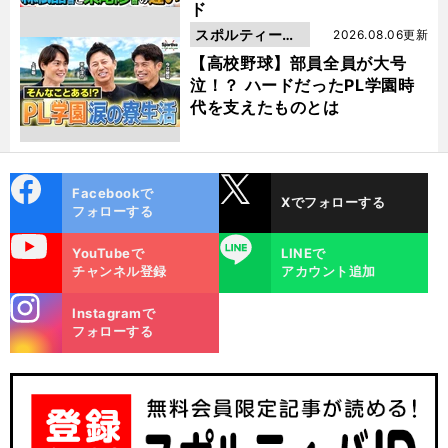
ド
スポルティーバ
2026.08.06更新
動画
【高校野球】部員全員が大号
泣！？ ハードだったPL学園時
代を支えたものとは
cebo
X
Facebookで
Xでフォローする
ok
フォローする
uTube
LINE
YouTubeで
LINEで
チャンネル登録
アカウント追加
stagra
Instagramで
m
フォローする