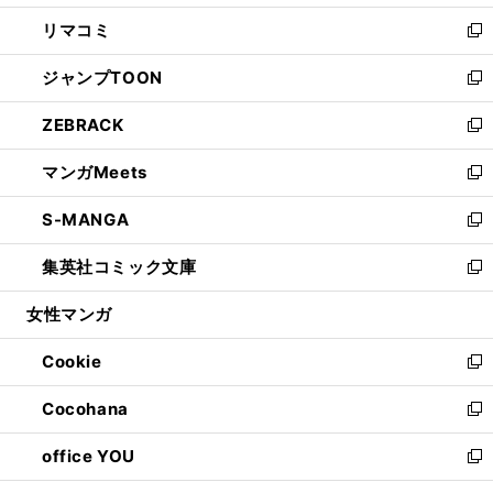
ウ
ン
ウ
し
リマコミ
で
ド
ィ
い
新
開
ウ
ン
ウ
し
ジャンプTOON
く
で
ド
ィ
い
新
開
ウ
ン
ウ
し
ZEBRACK
く
で
ド
ィ
い
新
開
ウ
ン
ウ
し
マンガMeets
く
で
ド
ィ
い
新
開
ウ
ン
ウ
し
S-MANGA
く
で
ド
ィ
い
新
開
ウ
ン
ウ
し
集英社コミック文庫
く
で
ド
ィ
い
新
開
ウ
ン
ウ
し
女性マンガ
く
で
ド
ィ
い
開
ウ
ン
ウ
Cookie
く
で
ド
ィ
新
開
ウ
ン
し
Cocohana
く
で
ド
い
新
開
ウ
ウ
し
office YOU
く
で
ィ
い
新
開
ン
ウ
し