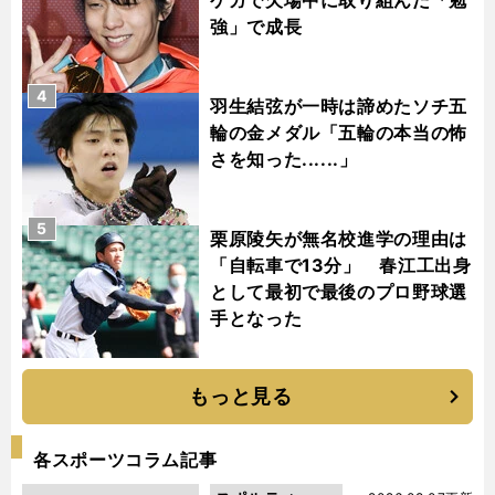
強」で成長
4
羽生結弦が一時は諦めたソチ五
輪の金メダル「五輪の本当の怖
さを知った......」
5
栗原陵矢が無名校進学の理由は
「自転車で13分」 春江工出身
として最初で最後のプロ野球選
手となった
もっと見る
各スポーツコラム記事