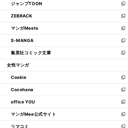
ジャンプTOON
く
で
ド
ィ
い
新
開
ウ
ン
ウ
し
ZEBRACK
く
で
ド
ィ
い
新
開
ウ
ン
ウ
し
マンガMeets
く
で
ド
ィ
い
新
開
ウ
ン
ウ
し
S-MANGA
く
で
ド
ィ
い
新
開
ウ
ン
ウ
し
集英社コミック文庫
く
で
ド
ィ
い
新
開
ウ
ン
ウ
し
女性マンガ
く
で
ド
ィ
い
開
ウ
ン
ウ
Cookie
く
で
ド
ィ
新
開
ウ
ン
し
Cocohana
く
で
ド
い
新
開
ウ
ウ
し
office YOU
く
で
ィ
い
新
開
ン
ウ
し
マンガMee公式サイト
く
ド
ィ
い
新
ウ
ン
ウ
し
リマコミ
で
ド
ィ
い
新