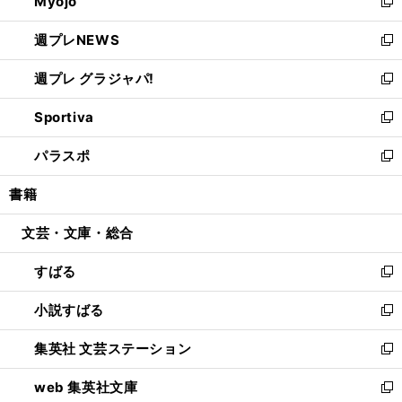
Myojo
く
で
ド
ィ
新
開
ウ
ン
し
週プレNEWS
く
で
ド
い
新
開
ウ
ウ
し
週プレ グラジャパ!
く
で
ィ
い
新
開
ン
ウ
し
Sportiva
く
ド
ィ
い
新
ウ
ン
ウ
し
パラスポ
で
ド
ィ
い
新
開
ウ
ン
ウ
し
書籍
く
で
ド
ィ
い
開
ウ
ン
ウ
文芸・文庫・総合
く
で
ド
ィ
開
ウ
ン
すばる
く
で
ド
新
開
ウ
し
小説すばる
く
で
い
新
開
ウ
し
集英社 文芸ステーション
く
ィ
い
新
ン
ウ
し
web 集英社文庫
ド
ィ
い
新