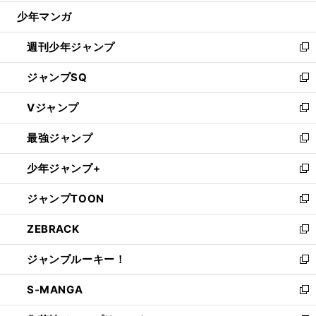
ウ
じ
少年マンガ
で
る
開
週刊少年ジャンプ
く
新
し
ジャンプSQ
い
新
ウ
し
Vジャンプ
ィ
い
新
ン
ウ
し
最強ジャンプ
ド
ィ
い
新
ウ
ン
ウ
し
少年ジャンプ+
で
ド
ィ
い
新
開
ウ
ン
ウ
し
ジャンプTOON
く
で
ド
ィ
い
新
開
ウ
ン
ウ
し
ZEBRACK
く
で
ド
ィ
い
新
開
ウ
ン
ウ
し
ジャンプルーキー！
く
で
ド
ィ
い
新
開
ウ
ン
ウ
し
S-MANGA
く
で
ド
ィ
い
新
開
ウ
ン
ウ
し