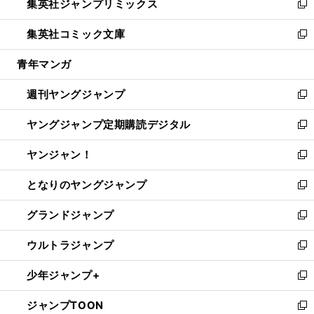
集英社ジャンプリミックス
く
で
ド
ィ
い
新
開
ウ
ン
ウ
し
集英社コミック文庫
く
で
ド
ィ
い
新
開
ウ
ン
ウ
し
青年マンガ
く
で
ド
ィ
い
開
ウ
ン
ウ
週刊ヤングジャンプ
く
で
ド
ィ
新
開
ウ
ン
し
ヤングジャンプ定期購読デジタル
く
で
ド
い
新
開
ウ
ウ
し
ヤンジャン！
く
で
ィ
い
新
開
ン
ウ
し
となりのヤングジャンプ
く
ド
ィ
い
新
ウ
ン
ウ
し
グランドジャンプ
で
ド
ィ
い
新
開
ウ
ン
ウ
し
ウルトラジャンプ
く
で
ド
ィ
い
新
開
ウ
ン
ウ
し
少年ジャンプ+
く
で
ド
ィ
い
新
開
ウ
ン
ウ
し
ジャンプTOON
く
で
ド
ィ
い
新