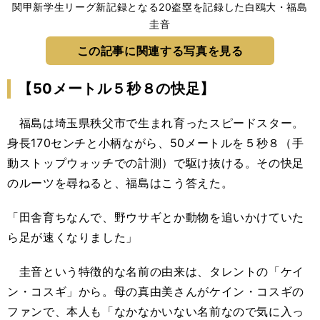
関甲新学生リーグ新記録となる20盗塁を記録した白鴎大・福島
圭音
この記事に関連する写真を見る
【50メートル５秒８の快足】
福島は埼玉県秩父市で生まれ育ったスピードスター。
身長170センチと小柄ながら、50メートルを５秒８（手
動ストップウォッチでの計測）で駆け抜ける。その快足
のルーツを尋ねると、福島はこう答えた。
「田舎育ちなんで、野ウサギとか動物を追いかけていた
ら足が速くなりました」
圭音という特徴的な名前の由来は、タレントの「ケイ
ン・コスギ」から。母の真由美さんがケイン・コスギの
ファンで、本人も「なかなかいない名前なので気に入っ