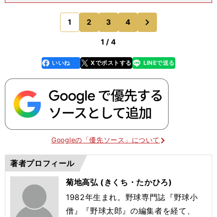
月からの大学選手権に出場できる。バックネット裏
には複数球団のスカウトの姿もあった。【大一番で
次
1
2
3
4
のページへ
まさかの一発】
1 / 4
いいね
Xでポストする
LINEで送る
line
faceboo
x
k
Googleの「優先ソース」について
著者プロフィール
菊地高弘 (きくち・たかひろ)
1982年生まれ。野球専門誌『野球小
僧』『野球太郎』の編集者を経て、