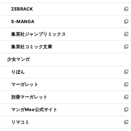
開
ウ
ン
ウ
し
ZEBRACK
く
で
ド
ィ
い
新
開
ウ
ン
ウ
し
S-MANGA
く
で
ド
ィ
い
新
開
ウ
ン
ウ
し
集英社ジャンプリミックス
く
で
ド
ィ
い
新
開
ウ
ン
ウ
し
集英社コミック文庫
く
で
ド
ィ
い
新
開
ウ
ン
ウ
し
少女マンガ
く
で
ド
ィ
い
開
ウ
ン
ウ
りぼん
く
で
ド
ィ
新
開
ウ
ン
し
マーガレット
く
で
ド
い
新
開
ウ
ウ
し
別冊マーガレット
く
で
ィ
い
新
開
ン
ウ
し
マンガMee公式サイト
く
ド
ィ
い
新
ウ
ン
ウ
し
リマコミ
で
ド
ィ
い
新
開
ウ
ン
ウ
し