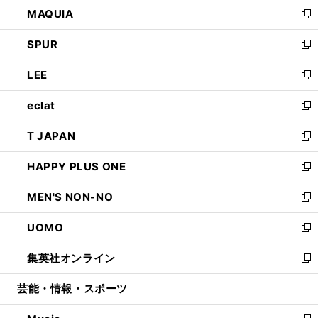
ウ
し
MAQUIA
ド
ィ
い
新
ウ
ン
ウ
し
SPUR
で
ド
ィ
い
新
開
ウ
ン
ウ
し
LEE
く
で
ド
ィ
い
新
開
ウ
ン
ウ
し
eclat
く
で
ド
ィ
い
新
開
ウ
ン
ウ
し
T JAPAN
く
で
ド
ィ
い
新
開
ウ
ン
ウ
し
HAPPY PLUS ONE
く
で
ド
ィ
い
新
開
ウ
ン
ウ
し
MEN'S NON-NO
く
で
ド
ィ
い
新
開
ウ
ン
ウ
し
UOMO
く
で
ド
ィ
い
新
開
ウ
ン
ウ
し
集英社オンライン
く
で
ド
ィ
い
新
開
ウ
ン
ウ
し
芸能・情報・スポーツ
く
で
ド
ィ
い
開
ウ
ン
ウ