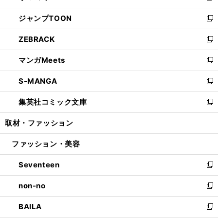
開
ウ
ン
ウ
し
ジャンプTOON
く
で
ド
ィ
い
新
開
ウ
ン
ウ
し
ZEBRACK
く
で
ド
ィ
い
新
開
ウ
ン
ウ
し
マンガMeets
く
で
ド
ィ
い
新
開
ウ
ン
ウ
し
S-MANGA
く
で
ド
ィ
い
新
開
ウ
ン
ウ
し
集英社コミック文庫
く
で
ド
ィ
い
新
開
ウ
ン
ウ
し
取材・ファッション
く
で
ド
ィ
い
開
ウ
ン
ウ
ファッション・美容
く
で
ド
ィ
開
ウ
ン
Seventeen
く
で
ド
新
開
ウ
し
non-no
く
で
い
新
開
ウ
し
BAILA
く
ィ
い
新
ン