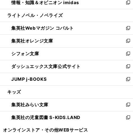
情報・知識＆オピニオン imidas
く
で
ド
ィ
い
新
開
ウ
ン
ウ
し
ライトノベル・ノベライズ
く
で
ド
ィ
い
開
ウ
ン
ウ
集英社Webマガジン コバルト
く
で
ド
ィ
新
開
ウ
ン
し
集英社オレンジ文庫
く
で
ド
い
新
開
ウ
ウ
し
シフォン文庫
く
で
ィ
い
新
開
ン
ウ
し
ダッシュエックス文庫公式サイト
く
ド
ィ
い
新
ウ
ン
ウ
し
JUMP j-BOOKS
で
ド
ィ
い
新
開
ウ
ン
ウ
し
キッズ
く
で
ド
ィ
い
開
ウ
ン
ウ
集英社みらい文庫
く
で
ド
ィ
新
開
ウ
ン
し
集英社の児童図書 S-KIDS.LAND
く
で
ド
い
新
開
ウ
ウ
し
オンラインストア・
その他WEBサービス
く
で
ィ
い