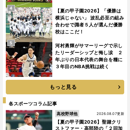
4
【夏の甲子園2026】「優勝は
横浜じゃない」 波乱必至の組み
合わせで識者５人が選んだ優勝
校はここだ！
5
河村勇輝がサマーリーグで示し
たリーダーシップと悔し涙 ２
年ぶりの日本代表の舞台を糧に
３年目のNBA挑戦は続く
もっと見る
各スポーツコラム記事
高校野球他
2026.08.07更新
【夏の甲子園2026】聖隷クリ
ストファー・高部陸の「２回加