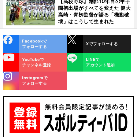
【高校野球】創部10年目の甲子
園初出場がすべてを変えた 健大
高崎・青栁監督が語る「機動破
壊」はこうして生まれた
cebo
X
Facebookで
Xでフォローする
ok
フォローする
uTube
LINE
YouTubeで
LINEで
チャンネル登録
アカウント追加
・
バ
」
前
stagra
Instagramで
へ
m
フォローする