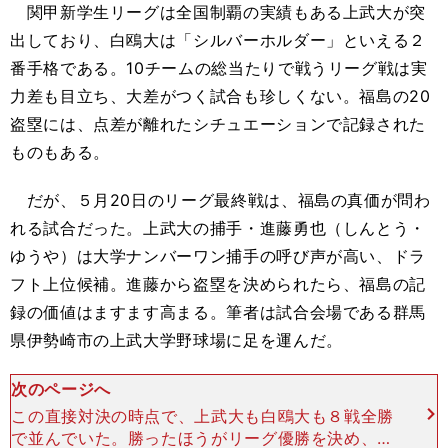
関甲新学生リーグは全国制覇の実績もある上武大が突
出しており、白鴎大は「シルバーホルダー」といえる２
番手格である。10チームの総当たりで戦うリーグ戦は実
力差も目立ち、大差がつく試合も珍しくない。福島の20
盗塁には、点差が離れたシチュエーションで記録された
ものもある。
だが、５月20日のリーグ最終戦は、福島の真価が問わ
れる試合だった。上武大の捕手・進藤勇也（しんとう・
ゆうや）は大学ナンバーワン捕手の呼び声が高い、ドラ
フト上位候補。進藤から盗塁を決められたら、福島の記
録の価値はますます高まる。筆者は試合会場である群馬
県伊勢崎市の上武大学野球場に足を運んだ。
次のページへ
この直接対決の時点で、上武大も白鴎大も８戦全勝
で並んでいた。勝ったほうがリーグ優勝を決め、６