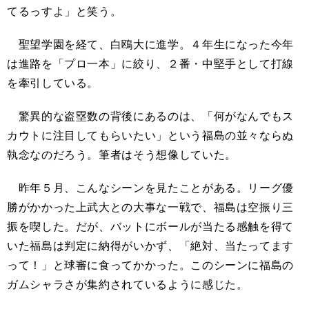
てるっすよ」と笑う。
聖望学園を経て、白鴎大に進学。４年生になった今年
は進路を「プロ一本」に絞り、２番・中堅手として打線
を牽引している。
驚異的な盗塁数の背後にあるのは、「何がなんでもス
カウトに注目してもらいたい」という福島の並々ならぬ
執念なのだろう。筆者はそう想像していた。
昨年５月、こんなシーンを見たことがある。リーグ優
勝がかかった上武大との大事な一戦で、福島は空振り三
振を喫した。だが、バットにボールが当たる感触を得て
いた福島は判定に納得がいかず、「絶対、当たってます
って！」と球審に食ってかかった。このシーンに福島の
ガムシャラさが集約されているように感じた。