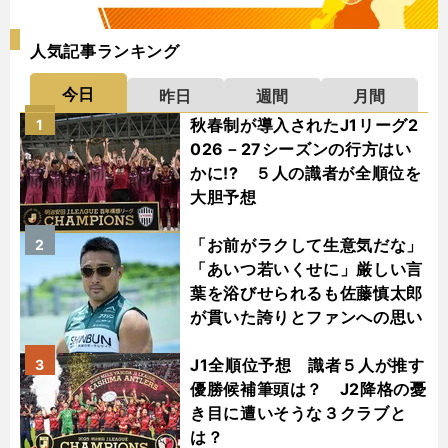
人気記事ランキング
今日
昨日
週間
月間
秋春制が導入されたJ1リーグ2
1
026－27シーズンの行方はい
かに!? ５人の識者が全順位を
大胆予想
「お前がラクして生意気だな」
2
「あいつ若いくせに」厳しい言
葉を浴びせられるも佐藤慎太郎
が貫いた誇りとファンへの思い
J1全順位予想 識者５人が推す
3
優勝候補筆頭は？ J2降格の憂
き目に遭いそうな３クラブと
は？