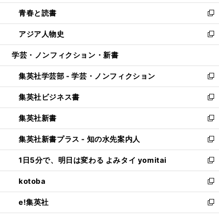
ウ
ン
ウ
し
青春と読書
で
ド
ィ
い
新
開
ウ
ン
ウ
し
アジア人物史
く
で
ド
ィ
い
新
開
ウ
ン
ウ
し
学芸・ノンフィクション・新書
く
で
ド
ィ
い
開
ウ
ン
ウ
集英社学芸部 - 学芸・ノンフィクション
く
で
ド
ィ
新
開
ウ
ン
し
集英社ビジネス書
く
で
ド
い
新
開
ウ
ウ
し
集英社新書
く
で
ィ
い
新
開
ン
ウ
し
集英社新書プラス - 知の水先案内人
く
ド
ィ
い
新
ウ
ン
ウ
し
1日5分で、明日は変わる よみタイ yomitai
で
ド
ィ
い
新
開
ウ
ン
ウ
し
kotoba
く
で
ド
ィ
い
新
開
ウ
ン
ウ
し
e!集英社
く
で
ド
ィ
い
新
開
ウ
ン
ウ
し