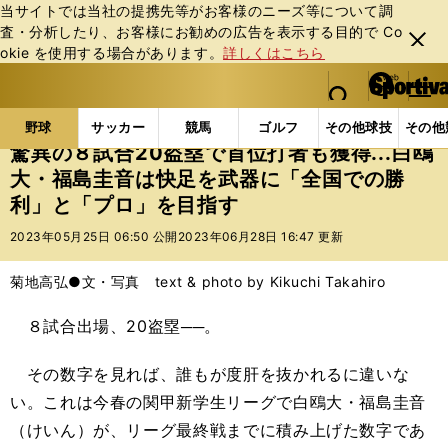
当サイトでは当社の提携先等がお客様のニーズ等について調
査・分析したり、お客様にお勧めの広告を表⽰する⽬的で Co
閉じ
okie を使⽤する場合があります。
詳しくはこちら
る
マイペ
web Sportiva (webスポルティーバ)
検索
メニュ
we
ー
野球の記事一覧
高校野球他
驚異の８試合20盗塁で
b
ジ
野球
サッカー
競馬
ゴルフ
その他球技
その他
ス
驚異の８試合20盗塁で首位打者も獲得...白鴎
ポ
大・福島圭音は快足を武器に「全国での勝
ル
利」と「プロ」を目指す
テ
ィ
2023年05月25日 06:50 公開
2023年06月28日 16:47 更新
ー
バ
菊地高弘●文・写真 text & photo by Kikuchi Takahiro
８試合出場、20盗塁──。
その数字を見れば、誰もが度肝を抜かれるに違いな
い。これは今春の関甲新学生リーグで白鴎大・福島圭音
（けいん）が、リーグ最終戦までに積み上げた数字であ