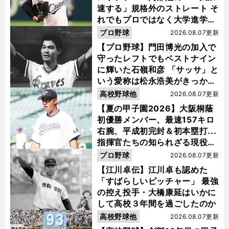
速する」規格外のストレート そ
れでもプロではなく大学進学を
選ぶ理由
プロ野球
2026.08.07更新
【プロ野球】門田博光の加入で
守ったレフトでもベストナイン
に輝いた石嶺和彦 「サッサ」と
いう愛称は松永浩美がきっか
け？
高校野球他
2026.08.07更新
【夏の甲子園2026】大阪桐蔭
初優勝メンバー、最速157キロ
右腕、平成初完封＆初本塁打...
指揮官たちの知られざる現役時
代
プロ野球
2026.08.07更新
【江川卓伝】江川卓も認めた
「すばらしいピッチャー」 最強
の控え投手・大橋康延はいかに
して高校３年間を過ごしたのか
高校野球他
2026.08.07更新