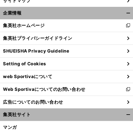
サイトマップ
企業情報
開
く/
集英社ホームページ
新
閉
し
じ
集英社プライバシーガイドライン
い
る
ウ
SHUEISHA Privacy Guideline
ィ
ン
Setting of Cookies
ド
ウ
web Sportivaについて
で
開
Web Sportivaについてのお問い合わせ
く
新
し
広告についてのお問い合わせ
い
ウ
集英社サイト
ィ
開
ン
く/
マンガ
ド
閉