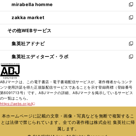
mirabella homme
く
で
ド
ィ
い
新
開
ウ
ン
ウ
し
zakka market
く
で
ド
ィ
い
新
開
ウ
ン
ウ
し
その他WEBサービス
く
で
ド
ィ
い
開
ウ
ン
ウ
集英社アドナビ
く
で
ド
ィ
新
開
ウ
ン
し
集英社エディターズ・ラボ
く
で
ド
い
新
開
ウ
ウ
し
く
で
ィ
い
開
ン
ウ
ABJマークは、この電子書店・電子書籍配信サービスが、著作権者からコンテ
く
ド
ィ
ンツ使用許諾を得た正規版配信サービスであることを示す登録商標（登録番号
ウ
ン
第6091713号）です。ABJマークの詳細、ABJマークを掲示しているサービス
で
ド
の一覧はこちら。
開
ウ
https://aebs.or.jp/
新
く
で
し
い
開
本ホームページに記載の文章・画像・写真などを無断で複製するこ
ウ
く
とは法律で禁じられています。全ての著作権は株式会社 集英社に帰
ィ
属します。
ン
ド