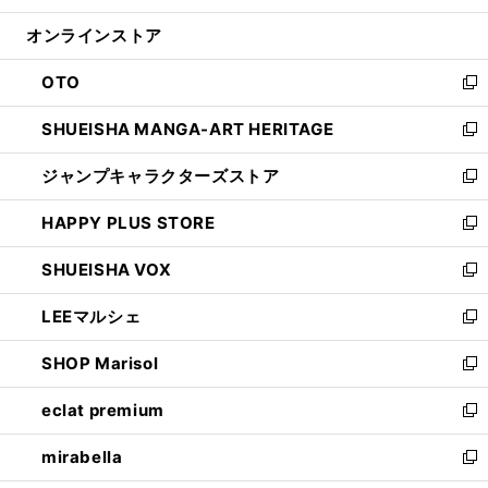
開
ン
ウ
オンラインストア
く
ド
ィ
ウ
ン
OTO
で
ド
新
開
ウ
し
SHUEISHA MANGA-ART HERITAGE
く
で
い
新
開
ウ
し
ジャンプキャラクターズストア
く
ィ
い
新
ン
ウ
し
HAPPY PLUS STORE
ド
ィ
い
新
ウ
ン
ウ
し
SHUEISHA VOX
で
ド
ィ
い
新
開
ウ
ン
ウ
し
LEEマルシェ
く
で
ド
ィ
い
新
開
ウ
ン
ウ
し
SHOP Marisol
く
で
ド
ィ
い
新
開
ウ
ン
ウ
し
eclat premium
く
で
ド
ィ
い
新
開
ウ
ン
ウ
し
mirabella
く
で
ド
ィ
い
新
開
ウ
ン
ウ
し