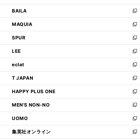
開
ウ
し
BAILA
く
ィ
い
新
ン
ウ
し
MAQUIA
ド
ィ
い
新
ウ
ン
ウ
し
SPUR
で
ド
ィ
い
新
開
ウ
ン
ウ
し
LEE
く
で
ド
ィ
い
新
開
ウ
ン
ウ
し
eclat
く
で
ド
ィ
い
新
開
ウ
ン
ウ
し
T JAPAN
く
で
ド
ィ
い
新
開
ウ
ン
ウ
し
HAPPY PLUS ONE
く
で
ド
ィ
い
新
開
ウ
ン
ウ
し
MEN'S NON-NO
く
で
ド
ィ
い
新
開
ウ
ン
ウ
し
UOMO
く
で
ド
ィ
い
新
開
ウ
ン
ウ
し
集英社オンライン
く
で
ド
ィ
い
新
開
ウ
ン
ウ
し