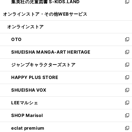
集英社の児童図書 S-KIDS.LAND
く
で
ド
い
新
開
ウ
ウ
し
オンラインストア・
その他WEBサービス
く
で
ィ
い
開
ン
ウ
オンラインストア
く
ド
ィ
ウ
ン
OTO
で
ド
新
開
ウ
し
SHUEISHA MANGA-ART HERITAGE
く
で
い
新
開
ウ
し
ジャンプキャラクターズストア
く
ィ
い
新
ン
ウ
し
HAPPY PLUS STORE
ド
ィ
い
新
ウ
ン
ウ
し
SHUEISHA VOX
で
ド
ィ
い
新
開
ウ
ン
ウ
し
LEEマルシェ
く
で
ド
ィ
い
新
開
ウ
ン
ウ
し
SHOP Marisol
く
で
ド
ィ
い
新
開
ウ
ン
ウ
し
eclat premium
く
で
ド
ィ
い
新