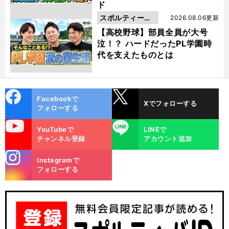
ド
スポルティーバ
2026.08.06更新
動画
【高校野球】部員全員が大号
泣！？ ハードだったPL学園時
代を支えたものとは
cebo
X
Facebookで
Xでフォローする
ok
フォローする
uTube
LINE
YouTubeで
LINEで
チャンネル登録
アカウント追加
stagra
Instagramで
m
フォローする