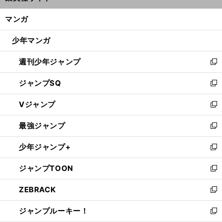
開
ン
く/
マンガ
ド
閉
ウ
じ
少年マンガ
で
る
開
週刊少年ジャンプ
く
新
し
ジャンプSQ
い
新
ウ
し
Vジャンプ
ィ
い
新
ン
ウ
し
最強ジャンプ
ド
ィ
い
新
ウ
ン
ウ
し
少年ジャンプ+
で
ド
ィ
い
新
開
ウ
ン
ウ
し
ジャンプTOON
く
で
ド
ィ
い
新
開
ウ
ン
ウ
し
ZEBRACK
く
で
ド
ィ
い
新
開
ウ
ン
ウ
し
ジャンプルーキー！
く
で
ド
ィ
い
新
開
ウ