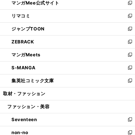
マンガMee公式サイト
く
ド
ィ
い
新
ウ
ン
ウ
し
リマコミ
で
ド
ィ
い
新
開
ウ
ン
ウ
し
ジャンプTOON
く
で
ド
ィ
い
新
開
ウ
ン
ウ
し
ZEBRACK
く
で
ド
ィ
い
新
開
ウ
ン
ウ
し
マンガMeets
く
で
ド
ィ
い
新
開
ウ
ン
ウ
し
S-MANGA
く
で
ド
ィ
い
新
開
ウ
ン
ウ
し
集英社コミック文庫
く
で
ド
ィ
い
新
開
ウ
ン
ウ
し
取材・ファッション
く
で
ド
ィ
い
開
ウ
ン
ウ
ファッション・美容
く
で
ド
ィ
開
ウ
ン
Seventeen
く
で
ド
新
開
ウ
し
non-no
く
で
い
新