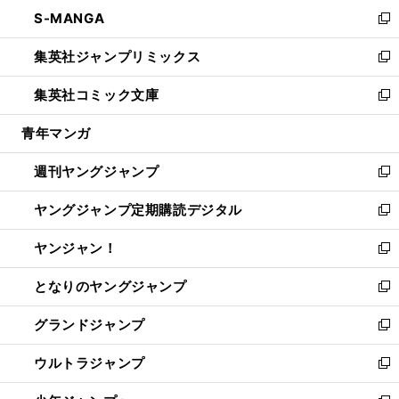
ン
ウ
し
S-MANGA
く
で
ド
ィ
い
新
開
ウ
ン
ウ
し
集英社ジャンプリミックス
く
で
ド
ィ
い
新
開
ウ
ン
ウ
し
集英社コミック文庫
く
で
ド
ィ
い
新
開
ウ
ン
ウ
し
青年マンガ
く
で
ド
ィ
い
開
ウ
ン
ウ
週刊ヤングジャンプ
く
で
ド
ィ
新
開
ウ
ン
し
ヤングジャンプ定期購読デジタル
く
で
ド
い
新
開
ウ
ウ
し
ヤンジャン！
く
で
ィ
い
新
開
ン
ウ
し
となりのヤングジャンプ
く
ド
ィ
い
新
ウ
ン
ウ
し
グランドジャンプ
で
ド
ィ
い
新
開
ウ
ン
ウ
し
ウルトラジャンプ
く
で
ド
ィ
い
新
開
ウ
ン
ウ
し