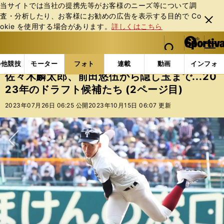
当サイトでは当社の提携先等がお客様のニーズ等について調
査・分析したり、お客様にお勧めの広告を表⽰する⽬的で Co
閉じ
okie を使⽤する場合があります。
詳しくはこちら
る
マイペ
web Sportiva (webスポルティーバ)
検索
メニュ
we
ー
フォトギャラリー
コラムフォト
佐々木麟太郎、前田悠
b
ジ
の他競技
モーター
フォト
連載
動画
インフォ
ス
佐々木麟太郎、前田悠伍から隠し玉まで...20
ポ
23年のドラフト候補たち (2ページ目)
ル
テ
2023年07月26日 06:25 公開
2023年10月15日 06:07 更新
ィ
ー
バ
次へ