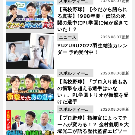
スポルティーバ
2026.08.07更新
動画
【高校野球】【今だから語られ
る真実】1998年夏・伝説の死
闘の最中にPL学園に何が起きて
いた！？
ニュース
2026.08.07更新
YUZURU2027羽生結弦カレン
ダー 予約受付中！
スポルティーバ
2026.08.06更新
動画
【高校野球】「プロ入り後もあ
の衝撃を超える選手はいな
い」。PL学園トリオが衝撃を受
けた選手
スポルティーバ
2026.08.06更新
動画
【プロ野球】指揮官によってチ
ームが変わる！？ 金村義明＆大
塚光二が語る歴代監督エピソー