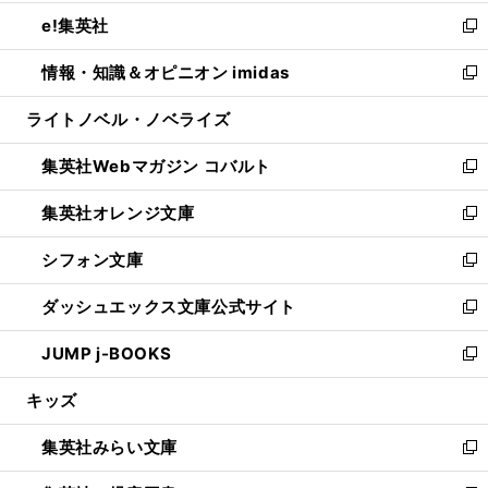
開
ウ
ン
ウ
し
e!集英社
く
で
ド
ィ
い
新
開
ウ
ン
ウ
し
情報・知識＆オピニオン imidas
く
で
ド
ィ
い
新
開
ウ
ン
ウ
し
ライトノベル・ノベライズ
く
で
ド
ィ
い
開
ウ
ン
ウ
集英社Webマガジン コバルト
く
で
ド
ィ
新
開
ウ
ン
し
集英社オレンジ文庫
く
で
ド
い
新
開
ウ
ウ
し
シフォン文庫
く
で
ィ
い
新
開
ン
ウ
し
ダッシュエックス文庫公式サイト
く
ド
ィ
い
新
ウ
ン
ウ
し
JUMP j-BOOKS
で
ド
ィ
い
新
開
ウ
ン
ウ
し
キッズ
く
で
ド
ィ
い
開
ウ
ン
ウ
集英社みらい文庫
く
で
ド
ィ
新
開
ウ
ン
し