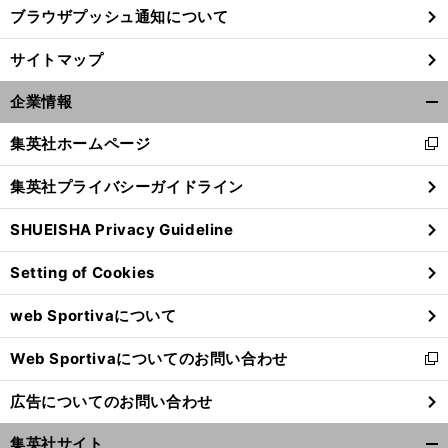
ブラウザプッシュ通知について
サイトマップ
企業情報
開
く/
集英社ホームページ
新
閉
し
じ
集英社プライバシーガイドライン
い
る
ウ
SHUEISHA Privacy Guideline
ィ
ン
Setting of Cookies
ド
ウ
web Sportivaについて
で
開
Web Sportivaについてのお問い合わせ
く
新
し
広告についてのお問い合わせ
い
ウ
集英社サイト
ィ