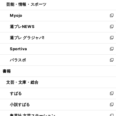
芸能・情報・スポーツ
く
で
ド
ィ
い
開
ウ
ン
ウ
Myojo
く
で
ド
ィ
新
開
ウ
ン
し
週プレNEWS
く
で
ド
い
新
開
ウ
ウ
し
週プレ グラジャパ!
く
で
ィ
い
新
開
ン
ウ
し
Sportiva
く
ド
ィ
い
新
ウ
ン
ウ
し
パラスポ
で
ド
ィ
い
新
開
ウ
ン
ウ
し
書籍
く
で
ド
ィ
い
開
ウ
ン
ウ
文芸・文庫・総合
く
で
ド
ィ
開
ウ
ン
すばる
く
で
ド
新
開
ウ
し
小説すばる
く
で
い
新
開
ウ
し
集英社 文芸ステーション
く