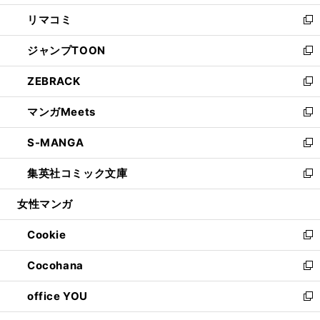
ウ
ン
ウ
し
リマコミ
で
ド
ィ
い
新
開
ウ
ン
ウ
し
ジャンプTOON
く
で
ド
ィ
い
新
開
ウ
ン
ウ
し
ZEBRACK
く
で
ド
ィ
い
新
開
ウ
ン
ウ
し
マンガMeets
く
で
ド
ィ
い
新
開
ウ
ン
ウ
し
S-MANGA
く
で
ド
ィ
い
新
開
ウ
ン
ウ
し
集英社コミック文庫
く
で
ド
ィ
い
新
開
ウ
ン
ウ
し
女性マンガ
く
で
ド
ィ
い
開
ウ
ン
ウ
Cookie
く
で
ド
ィ
新
開
ウ
ン
し
Cocohana
く
で
ド
い
新
開
ウ
ウ
し
office YOU
く
で
ィ
い
新
開
ン
ウ
し