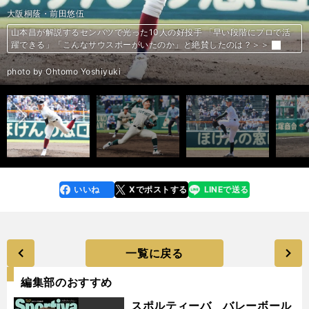
花巻東・佐々木麟太郎
大阪桐蔭・前田悠伍
報徳学園・盛田智矢
専大松戸・平野大地
仙台育英・高橋
東北・ハッブス大起
能代松陽・森岡大智
大阪桐蔭・南恒誠
光・升田早人
東海大菅生・日當直喜
履正社・福田幸之介
報徳学園・堀柊那
横浜高・緒方漣
広陵・真鍋慧
高田高校・中山勝暁
昌平・齋藤陽貴
仙台育英・高橋煌稀
仙台育英・湯田統真
仙台育英・仁田陽翔
東邦・宮國凌空
北陸・友廣陸
滝川二・坂井陽翔
享栄・東松快征
常葉大菊川・鈴木叶
金光大阪・キャリー・パトリック波也斗
東洋大・細野晴希
関西大・有馬諒
法政大・今泉颯太
平成国際大・冨士隼斗
桐蔭横浜大・古謝樹
名城大・松本凌人
白鴎大・福島圭音
上武大・進藤勇也
太成学院大・田中大聖
星槎道都大・滝田一希
東日本国際大・大山凌
明治大・村田賢一
立命館大・谷脇弘起
青山学院大・常廣羽也斗
日本文理大・東門寿哉
群馬ダイヤモンドペガサス・奥村光一
ENEOS・度会隆輝
山梨学院大・宮崎一樹
徳島インディゴソックス・井上絢登
日本ウェルネス長野・杉浦匠
花巻東・佐々木麟太郎が先輩・大谷翔平の姿から学んだこと 最後の夏へ
山本昌が解説するセンバツで光った10人の好投手 「早い段階にプロで活
山本昌が解説するセンバツで光った10人の好投手 「早い段階にプロで活
山本昌が解説するセンバツで光った10人の好投手 「早い段階にプロで活
山本昌が解説するセンバツで光った10人の好投手 「早い段階にプロで活
山本昌が解説するセンバツで光った10人の好投手 「早い段階にプロで活
山本昌が解説するセンバツで光った10人の好投手 「早い段階にプロで活
山本昌が解説するセンバツで光った10人の好投手 「早い段階にプロで活
山本昌が解説するセンバツで光った10人の好投手 「早い段階にプロで活
山本昌が解説するセンバツで光った10人の好投手 「早い段階にプロで活
山本昌が解説するセンバツで光った10人の好投手 「早い段階にプロで活
「高校ナンバーワン捕手」は早くも確定か 報徳学園・堀柊那はたしかな技
衝撃の甲子園デビューから１年「こういう選手がいるチームは強い」を体
真鍋慧は木製バットでも快打連発 U18日本代表強化合宿で見せた圧倒的パ
「医師か、プロ野球か」悩めるドラフト候補、三重・高田高校の中山勝暁
オール５の頭脳で高校日本代表候補にも選出 昌平高校の捕手・齋藤陽貴
仙台育英エース・高橋煌稀は藤川球児のストレートを目指す 基準は「育
仙台育英の最速右腕・湯田統真が153キロに到達した方法 つかんだ理想
仙台育英の左腕・仁田陽翔はプロ野球選手を凌ぐ身体能力！ 規格外の数値
大阪桐蔭・前田悠伍だけじゃない！ 最速151キロの快腕から素材型右腕ま
大阪桐蔭・前田悠伍だけじゃない！ 最速151キロの快腕から素材型右腕ま
ドラフト候補の本音。滝川二の大器・坂井陽翔は「ポテンシャルだけじゃ
大阪桐蔭・前田悠伍と双璧をなす享栄・東松快征 重量挙げ元日本チャンピ
センバツ視察のスカウトが「こんなピッチャーがいたんだ！」と驚いた逸
金光大阪、大阪桐蔭、履正社の不思議な三角関係…「２強時代」に待った
佐々木朗希、宮城大弥らの「ゴールデンエイジ」にまた逸材左腕 もはや東
関西大の有馬諒が大学ナンバーワン捕手の座へ ライバルには「自分より能
イチローとコンビを組んだ名手も認める能力。ドラフト候補・今泉颯太の
プロスカウトが絶賛する大学球界の好投手5人。155キロ右腕、タテスラの
ドラフト戦線の隠れた実力派 150キロ左腕の桐蔭横浜大・古謝樹は、球速
メジャーを目指す和製イム・チャンヨン 名城大・松本凌人は無念の代表落
驚異の８試合20盗塁で首位打者も獲得…白鴎大・福島圭音は快足を武器に
ドラフト戦線を異次元の強肩で賑わす上武大・進藤勇也 未来の「侍ジャ
埋もれていた二刀流の超逸材 太成学院大・田中大聖は「バリバリの孤独」
全日本大学選手権で存在感を示した好投手３人 ポテンシャルは一級品、ド
全日本大学選手権で存在感を示した好投手３人 ポテンシャルは一級品、ド
全日本大学選手権で存在感を示した好投手３人 ポテンシャルは一級品、ド
立命館大・谷脇弘起は変化量、曲がり幅を自在に操る「稀代のスライダー
青学大・常廣羽也斗は2023年ドラフト戦線のナンバーワン右腕か？ 最速
自己評価が異様に低いドラフト候補、東門寿哉の実力は「プロの俊足選手
事実上の引退勧告、指名漏れにも負けず、BC群馬・奥村光一はNPBへ
元ヤクルトの父を持つ度会隆輝はドラフト指名漏れから３年 「走攻守で
井端弘和も逸材と認めたドラフト候補 山梨学院大・宮崎一樹の反骨心
「独立のギータ」徳島インディゴソックス・井上絢登を待ち受けるのはプ
山形中央・武田陸玖
明治大・上田希由翔
の思い＞＞
躍できる」「こんなサウスポーがいたのか」と絶賛したのは？＞＞
躍できる」「こんなサウスポーがいたのか」と絶賛したのは？＞＞
躍できる」「こんなサウスポーがいたのか」と絶賛したのは？＞＞
躍できる」「こんなサウスポーがいたのか」と絶賛したのは？＞＞
躍できる」「こんなサウスポーがいたのか」と絶賛したのは？＞＞
躍できる」「こんなサウスポーがいたのか」と絶賛したのは？＞＞
躍できる」「こんなサウスポーがいたのか」と絶賛したのは？＞＞
躍できる」「こんなサウスポーがいたのか」と絶賛したのは？＞＞
躍できる」「こんなサウスポーがいたのか」と絶賛したのは？＞＞
躍できる」「こんなサウスポーがいたのか」と絶賛したのは？＞＞
術と天性の華でドラフト上位候補になる＞＞
現する男。横浜・緒方漣を支える反骨心と図太さ＞＞
フォーマンスにスカウトは何を思う？＞＞
が心境を吐露＞＞
は指揮官が惚れ込んだ逸材＞＞
英ガン」＞＞
のバランス感覚＞＞
を記録＞＞
でセンバツ大注目の好投手10人＞＞
でセンバツ大注目の好投手10人＞＞
意味がない」＞＞
オンの父から譲り受けたパワーで最速152キロをマーク＞＞
材は？ 「ドラフト指名確実」と評価急上昇の捕手も＞＞
をかけるか＞＞
坂本勇人級の大型遊撃手が奥信濃にいる！ 日本ウェルネス長野・杉浦匠が
洋大・細野晴希は「何球団から１位指名されるか」のレベル＞＞
力が高いのは明らか。でも最終的に勝てればいい」＞＞
評価が爆上がり中＞＞
使い手など大学日本代表候補合宿で魅せた＞＞
よりも「球質」で勝負する＞＞
選も前を向く＞＞
「全国での勝利」と「プロ」を目指す＞＞
パン」正捕手となりえる逸材＞＞
でも最速153キロで俊足強打＞＞
ラフトで上位指名も…＞＞
ラフトで上位指名も…＞＞
ラフトで上位指名も…＞＞
使い」＞＞
153キロの快速球、しなやかな投球フォームはまるで岸孝之＞＞
と遜色ない」＞＞
「ラスト１年、死にものぐるいでやってやる」＞＞
はるかに成長してやる」の有言実行で猛アピール＞＞
中高6年間控えから覚醒＞＞
ロか、野球引退か＞＞
名将・馬淵史郎監督も絶賛の「二刀流」山形中央・武田陸玖 ＞＞
この夏本格化＞＞
＞＞
前へ
photo by Sasaki Toru
photo by Ohtomo Yoshiyuki
photo by Ohtomo Yoshiyuki
photo by Ohtomo Yoshiyuki
photo by Ohtomo Yoshiyuki
photo by Ohtomo Yoshiyuki
photo by Ohtomo Yoshiyuki
photo by Ohtomo Yoshiyuki
photo by Ohtomo Yoshiyuki
photo by Ohtomo Yoshiyuki
photo by Ohtomo Yoshiyuki
photo by Kikuchi Takahiro
photo by Ohtomo Yoshiyuki
photo by Ohtomo Yoshiyuki
photo by Kikuchi Takahiro
photo by Takagi Yu
photo by Kikuchi Takahiro
photo by Kikuchi Takahiro
photo by Taguchi Genki
photo by Ohtomo Yoshiyuki
photo by Ohtomo Yoshiyuki
photo by Kikuchi Takahiro
photo by Kikuchi Takahiro
photo by Kikuchi Takahiro
photo by Ohtomo Yoshiyuki
photo by Sankei Visual
photo by Kikuchi Takahiro
photo by Kikuchi Takahiro
photo by Kikuchi Takahiro
photo by Kikuchi Takahiro
photo by Kikuchi Takahiro
photo by Kikuchi Takahiro
photo by Kikuchi Takahiro
photo by Kikuchi Takahiro
photo by Kikuchi Takahiro
photo by Ohtomo Yoshiyuki
photo by Ohtomo Yoshiyuki
photo by Ohtomo Yoshiyuki
photo by Ohtomo Yoshiyuki
photo by Kikuchi Takahiro
photo by Ohtomo Yoshiyuki
photo by Kikuchi Takahiro
photo by Kikuchi Takahiro
photo by Kikuchi Takahiro
photo by Takagi Yu
photo by Kikuchi Takahiro
いいね
Xでポストする
LINEで送る
line
faceboo
x
k
一覧に戻る
編集部のおすすめ
スポルティーバ バレーボール