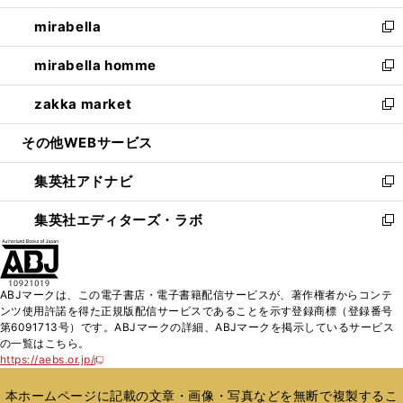
開
ウ
ン
ウ
し
mirabella
く
で
ド
ィ
い
新
開
ウ
ン
ウ
し
mirabella homme
く
で
ド
ィ
い
新
開
ウ
ン
ウ
し
zakka market
く
で
ド
ィ
い
新
開
ウ
ン
ウ
し
その他WEBサービス
く
で
ド
ィ
い
開
ウ
ン
ウ
集英社アドナビ
く
で
ド
ィ
新
開
ウ
ン
し
集英社エディターズ・ラボ
く
で
ド
い
新
開
ウ
ウ
し
く
で
ィ
い
開
ン
ウ
ABJマークは、この電子書店・電子書籍配信サービスが、著作権者からコンテ
く
ド
ィ
ンツ使用許諾を得た正規版配信サービスであることを示す登録商標（登録番号
ウ
ン
第6091713号）です。ABJマークの詳細、ABJマークを掲示しているサービス
で
ド
の一覧はこちら。
開
ウ
https://aebs.or.jp/
新
く
で
し
い
開
本ホームページに記載の文章・画像・写真などを無断で複製するこ