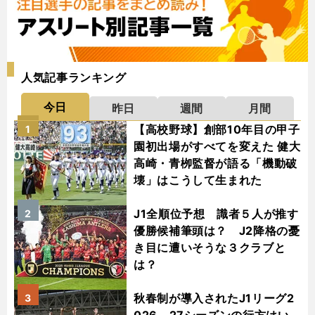
人気記事ランキング
今日
昨日
週間
月間
【高校野球】創部10年目の甲子
1
園初出場がすべてを変えた 健大
高崎・青栁監督が語る「機動破
壊」はこうして生まれた
J1全順位予想 識者５人が推す
2
優勝候補筆頭は？ J2降格の憂
き目に遭いそうな３クラブと
は？
秋春制が導入されたJ1リーグ2
3
026－27シーズンの行方はい