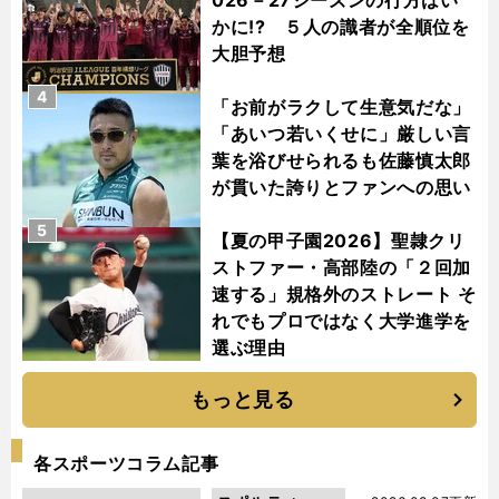
かに!? ５人の識者が全順位を
大胆予想
4
「お前がラクして生意気だな」
「あいつ若いくせに」厳しい言
葉を浴びせられるも佐藤慎太郎
が貫いた誇りとファンへの思い
5
【夏の甲子園2026】聖隷クリ
ストファー・高部陸の「２回加
速する」規格外のストレート そ
れでもプロではなく大学進学を
選ぶ理由
もっと見る
各スポーツコラム記事