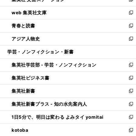
ィ
い
新
ン
ウ
し
web 集英社文庫
ド
ィ
い
新
ウ
ン
ウ
し
青春と読書
で
ド
ィ
い
新
開
ウ
ン
ウ
し
アジア人物史
く
で
ド
ィ
い
新
開
ウ
ン
ウ
し
学芸・ノンフィクション・新書
く
で
ド
ィ
い
開
ウ
ン
ウ
集英社学芸部 - 学芸・ノンフィクション
く
で
ド
ィ
新
開
ウ
ン
し
集英社ビジネス書
く
で
ド
い
新
開
ウ
ウ
し
集英社新書
く
で
ィ
い
新
開
ン
ウ
し
集英社新書プラス - 知の水先案内人
く
ド
ィ
い
新
ウ
ン
ウ
し
1日5分で、明日は変わる よみタイ yomitai
で
ド
ィ
い
新
開
ウ
ン
ウ
し
kotoba
く
で
ド
ィ
い
新