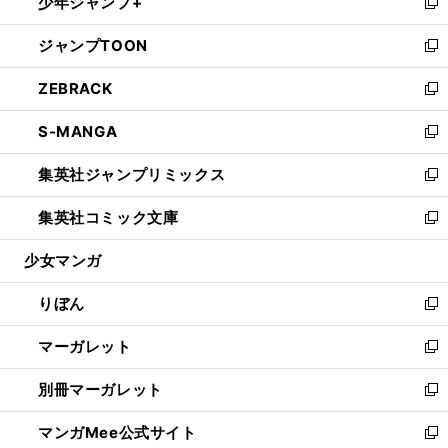
少年ジャンプ+
く
で
ド
ィ
い
新
開
ウ
ン
ウ
し
ジャンプTOON
く
で
ド
ィ
い
新
開
ウ
ン
ウ
し
ZEBRACK
く
で
ド
ィ
い
新
開
ウ
ン
ウ
し
S-MANGA
く
で
ド
ィ
い
新
開
ウ
ン
ウ
し
集英社ジャンプリミックス
く
で
ド
ィ
い
新
開
ウ
ン
ウ
し
集英社コミック文庫
く
で
ド
ィ
い
新
開
ウ
ン
ウ
し
少女マンガ
く
で
ド
ィ
い
開
ウ
ン
ウ
りぼん
く
で
ド
ィ
新
開
ウ
ン
し
マーガレット
く
で
ド
い
新
開
ウ
ウ
し
別冊マーガレット
く
で
ィ
い
新
開
ン
ウ
し
マンガMee公式サイト
く
ド
ィ
い
新