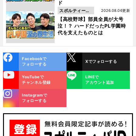
ド
スポルティーバ
2026.08.06更新
動画
【高校野球】部員全員が大号
泣！？ ハードだったPL学園時
代を支えたものとは
cebo
X
Facebookで
Xでフォローする
ok
フォローする
uTube
LINE
YouTubeで
LINEで
チャンネル登録
アカウント追加
stagra
Instagramで
m
フォローする