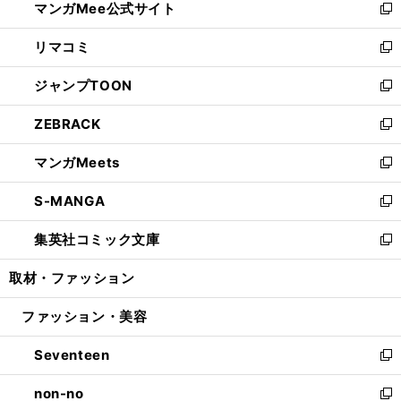
マンガMee公式サイト
く
ド
ィ
い
新
ウ
ン
ウ
し
リマコミ
で
ド
ィ
い
新
開
ウ
ン
ウ
し
ジャンプTOON
く
で
ド
ィ
い
新
開
ウ
ン
ウ
し
ZEBRACK
く
で
ド
ィ
い
新
開
ウ
ン
ウ
し
マンガMeets
く
で
ド
ィ
い
新
開
ウ
ン
ウ
し
S-MANGA
く
で
ド
ィ
い
新
開
ウ
ン
ウ
し
集英社コミック文庫
く
で
ド
ィ
い
新
開
ウ
ン
ウ
し
取材・ファッション
く
で
ド
ィ
い
開
ウ
ン
ウ
ファッション・美容
く
で
ド
ィ
開
ウ
ン
Seventeen
く
で
ド
新
開
ウ
し
non-no
く
で
い
新