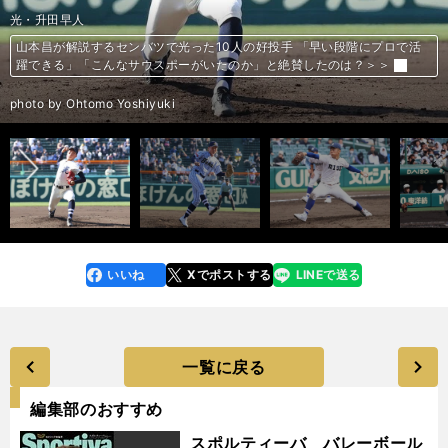
花巻東・佐々木麟太郎
大阪桐蔭・前田悠伍
報徳学園・盛田智矢
専大松戸・平野大地
仙台育英・高橋
東北・ハッブス大起
能代松陽・森岡大智
大阪桐蔭・南恒誠
光・升田早人
東海大菅生・日當直喜
履正社・福田幸之介
報徳学園・堀柊那
横浜高・緒方漣
広陵・真鍋慧
高田高校・中山勝暁
昌平・齋藤陽貴
仙台育英・高橋煌稀
仙台育英・湯田統真
仙台育英・仁田陽翔
東邦・宮國凌空
北陸・友廣陸
滝川二・坂井陽翔
享栄・東松快征
常葉大菊川・鈴木叶
金光大阪・キャリー・パトリック波也斗
東洋大・細野晴希
関西大・有馬諒
法政大・今泉颯太
平成国際大・冨士隼斗
桐蔭横浜大・古謝樹
名城大・松本凌人
白鴎大・福島圭音
上武大・進藤勇也
太成学院大・田中大聖
星槎道都大・滝田一希
東日本国際大・大山凌
明治大・村田賢一
立命館大・谷脇弘起
青山学院大・常廣羽也斗
日本文理大・東門寿哉
群馬ダイヤモンドペガサス・奥村光一
ENEOS・度会隆輝
山梨学院大・宮崎一樹
徳島インディゴソックス・井上絢登
日本ウェルネス長野・杉浦匠
花巻東・佐々木麟太郎が先輩・大谷翔平の姿から学んだこと 最後の夏へ
山本昌が解説するセンバツで光った10人の好投手 「早い段階にプロで活
山本昌が解説するセンバツで光った10人の好投手 「早い段階にプロで活
山本昌が解説するセンバツで光った10人の好投手 「早い段階にプロで活
山本昌が解説するセンバツで光った10人の好投手 「早い段階にプロで活
山本昌が解説するセンバツで光った10人の好投手 「早い段階にプロで活
山本昌が解説するセンバツで光った10人の好投手 「早い段階にプロで活
山本昌が解説するセンバツで光った10人の好投手 「早い段階にプロで活
山本昌が解説するセンバツで光った10人の好投手 「早い段階にプロで活
山本昌が解説するセンバツで光った10人の好投手 「早い段階にプロで活
山本昌が解説するセンバツで光った10人の好投手 「早い段階にプロで活
「高校ナンバーワン捕手」は早くも確定か 報徳学園・堀柊那はたしかな技
衝撃の甲子園デビューから１年「こういう選手がいるチームは強い」を体
真鍋慧は木製バットでも快打連発 U18日本代表強化合宿で見せた圧倒的パ
「医師か、プロ野球か」悩めるドラフト候補、三重・高田高校の中山勝暁
オール５の頭脳で高校日本代表候補にも選出 昌平高校の捕手・齋藤陽貴
仙台育英エース・高橋煌稀は藤川球児のストレートを目指す 基準は「育
仙台育英の最速右腕・湯田統真が153キロに到達した方法 つかんだ理想
仙台育英の左腕・仁田陽翔はプロ野球選手を凌ぐ身体能力！ 規格外の数値
大阪桐蔭・前田悠伍だけじゃない！ 最速151キロの快腕から素材型右腕ま
大阪桐蔭・前田悠伍だけじゃない！ 最速151キロの快腕から素材型右腕ま
ドラフト候補の本音。滝川二の大器・坂井陽翔は「ポテンシャルだけじゃ
大阪桐蔭・前田悠伍と双璧をなす享栄・東松快征 重量挙げ元日本チャンピ
センバツ視察のスカウトが「こんなピッチャーがいたんだ！」と驚いた逸
金光大阪、大阪桐蔭、履正社の不思議な三角関係…「２強時代」に待った
佐々木朗希、宮城大弥らの「ゴールデンエイジ」にまた逸材左腕 もはや東
関西大の有馬諒が大学ナンバーワン捕手の座へ ライバルには「自分より能
イチローとコンビを組んだ名手も認める能力。ドラフト候補・今泉颯太の
プロスカウトが絶賛する大学球界の好投手5人。155キロ右腕、タテスラの
ドラフト戦線の隠れた実力派 150キロ左腕の桐蔭横浜大・古謝樹は、球速
メジャーを目指す和製イム・チャンヨン 名城大・松本凌人は無念の代表落
驚異の８試合20盗塁で首位打者も獲得…白鴎大・福島圭音は快足を武器に
ドラフト戦線を異次元の強肩で賑わす上武大・進藤勇也 未来の「侍ジャ
埋もれていた二刀流の超逸材 太成学院大・田中大聖は「バリバリの孤独」
全日本大学選手権で存在感を示した好投手３人 ポテンシャルは一級品、ド
全日本大学選手権で存在感を示した好投手３人 ポテンシャルは一級品、ド
全日本大学選手権で存在感を示した好投手３人 ポテンシャルは一級品、ド
立命館大・谷脇弘起は変化量、曲がり幅を自在に操る「稀代のスライダー
青学大・常廣羽也斗は2023年ドラフト戦線のナンバーワン右腕か？ 最速
自己評価が異様に低いドラフト候補、東門寿哉の実力は「プロの俊足選手
事実上の引退勧告、指名漏れにも負けず、BC群馬・奥村光一はNPBへ
元ヤクルトの父を持つ度会隆輝はドラフト指名漏れから３年 「走攻守で
井端弘和も逸材と認めたドラフト候補 山梨学院大・宮崎一樹の反骨心
「独立のギータ」徳島インディゴソックス・井上絢登を待ち受けるのはプ
山形中央・武田陸玖
明治大・上田希由翔
の思い＞＞
躍できる」「こんなサウスポーがいたのか」と絶賛したのは？＞＞
躍できる」「こんなサウスポーがいたのか」と絶賛したのは？＞＞
躍できる」「こんなサウスポーがいたのか」と絶賛したのは？＞＞
躍できる」「こんなサウスポーがいたのか」と絶賛したのは？＞＞
躍できる」「こんなサウスポーがいたのか」と絶賛したのは？＞＞
躍できる」「こんなサウスポーがいたのか」と絶賛したのは？＞＞
躍できる」「こんなサウスポーがいたのか」と絶賛したのは？＞＞
躍できる」「こんなサウスポーがいたのか」と絶賛したのは？＞＞
躍できる」「こんなサウスポーがいたのか」と絶賛したのは？＞＞
躍できる」「こんなサウスポーがいたのか」と絶賛したのは？＞＞
術と天性の華でドラフト上位候補になる＞＞
現する男。横浜・緒方漣を支える反骨心と図太さ＞＞
フォーマンスにスカウトは何を思う？＞＞
が心境を吐露＞＞
は指揮官が惚れ込んだ逸材＞＞
英ガン」＞＞
のバランス感覚＞＞
を記録＞＞
でセンバツ大注目の好投手10人＞＞
でセンバツ大注目の好投手10人＞＞
意味がない」＞＞
オンの父から譲り受けたパワーで最速152キロをマーク＞＞
材は？ 「ドラフト指名確実」と評価急上昇の捕手も＞＞
をかけるか＞＞
坂本勇人級の大型遊撃手が奥信濃にいる！ 日本ウェルネス長野・杉浦匠が
洋大・細野晴希は「何球団から１位指名されるか」のレベル＞＞
力が高いのは明らか。でも最終的に勝てればいい」＞＞
評価が爆上がり中＞＞
使い手など大学日本代表候補合宿で魅せた＞＞
よりも「球質」で勝負する＞＞
選も前を向く＞＞
「全国での勝利」と「プロ」を目指す＞＞
パン」正捕手となりえる逸材＞＞
でも最速153キロで俊足強打＞＞
ラフトで上位指名も…＞＞
ラフトで上位指名も…＞＞
ラフトで上位指名も…＞＞
使い」＞＞
153キロの快速球、しなやかな投球フォームはまるで岸孝之＞＞
と遜色ない」＞＞
「ラスト１年、死にものぐるいでやってやる」＞＞
はるかに成長してやる」の有言実行で猛アピール＞＞
中高6年間控えから覚醒＞＞
ロか、野球引退か＞＞
名将・馬淵史郎監督も絶賛の「二刀流」山形中央・武田陸玖 ＞＞
この夏本格化＞＞
＞＞
前へ
photo by Sasaki Toru
photo by Ohtomo Yoshiyuki
photo by Ohtomo Yoshiyuki
photo by Ohtomo Yoshiyuki
photo by Ohtomo Yoshiyuki
photo by Ohtomo Yoshiyuki
photo by Ohtomo Yoshiyuki
photo by Ohtomo Yoshiyuki
photo by Ohtomo Yoshiyuki
photo by Ohtomo Yoshiyuki
photo by Ohtomo Yoshiyuki
photo by Kikuchi Takahiro
photo by Ohtomo Yoshiyuki
photo by Ohtomo Yoshiyuki
photo by Kikuchi Takahiro
photo by Takagi Yu
photo by Kikuchi Takahiro
photo by Kikuchi Takahiro
photo by Taguchi Genki
photo by Ohtomo Yoshiyuki
photo by Ohtomo Yoshiyuki
photo by Kikuchi Takahiro
photo by Kikuchi Takahiro
photo by Kikuchi Takahiro
photo by Ohtomo Yoshiyuki
photo by Sankei Visual
photo by Kikuchi Takahiro
photo by Kikuchi Takahiro
photo by Kikuchi Takahiro
photo by Kikuchi Takahiro
photo by Kikuchi Takahiro
photo by Kikuchi Takahiro
photo by Kikuchi Takahiro
photo by Kikuchi Takahiro
photo by Kikuchi Takahiro
photo by Ohtomo Yoshiyuki
photo by Ohtomo Yoshiyuki
photo by Ohtomo Yoshiyuki
photo by Ohtomo Yoshiyuki
photo by Kikuchi Takahiro
photo by Ohtomo Yoshiyuki
photo by Kikuchi Takahiro
photo by Kikuchi Takahiro
photo by Kikuchi Takahiro
photo by Takagi Yu
photo by Kikuchi Takahiro
いいね
Xでポストする
LINEで送る
line
faceboo
x
k
一覧に戻る
編集部のおすすめ
スポルティーバ バレーボール