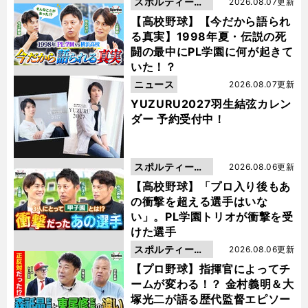
スポルティーバ
2026.08.07更新
動画
【高校野球】【今だから語られ
る真実】1998年夏・伝説の死
闘の最中にPL学園に何が起きて
いた！？
ニュース
2026.08.07更新
YUZURU2027羽生結弦カレン
ダー 予約受付中！
スポルティーバ
2026.08.06更新
動画
【高校野球】「プロ入り後もあ
の衝撃を超える選手はいな
い」。PL学園トリオが衝撃を受
けた選手
スポルティーバ
2026.08.06更新
動画
【プロ野球】指揮官によってチ
ームが変わる！？ 金村義明＆大
塚光二が語る歴代監督エピソー