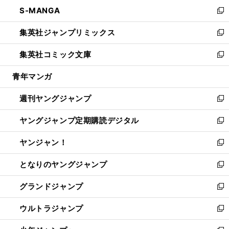
ン
ウ
し
S-MANGA
く
で
ド
ィ
い
新
開
ウ
ン
ウ
し
集英社ジャンプリミックス
く
で
ド
ィ
い
新
開
ウ
ン
ウ
し
集英社コミック文庫
く
で
ド
ィ
い
新
開
ウ
ン
ウ
し
青年マンガ
く
で
ド
ィ
い
開
ウ
ン
ウ
週刊ヤングジャンプ
く
で
ド
ィ
新
開
ウ
ン
し
ヤングジャンプ定期購読デジタル
く
で
ド
い
新
開
ウ
ウ
し
ヤンジャン！
く
で
ィ
い
新
開
ン
ウ
し
となりのヤングジャンプ
く
ド
ィ
い
新
ウ
ン
ウ
し
グランドジャンプ
で
ド
ィ
い
新
開
ウ
ン
ウ
し
ウルトラジャンプ
く
で
ド
ィ
い
新
開
ウ
ン
ウ
し