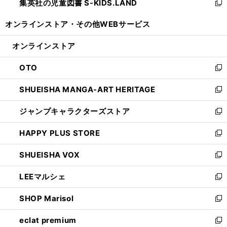
集英社の児童図書 S-KIDS.LAND
く
で
ド
い
新
開
ウ
ウ
し
オンラインストア・
その他WEBサービス
く
で
ィ
い
開
ン
ウ
オンラインストア
く
ド
ィ
ウ
ン
OTO
で
ド
新
開
ウ
し
SHUEISHA MANGA-ART HERITAGE
く
で
い
新
開
ウ
し
ジャンプキャラクターズストア
く
ィ
い
新
ン
ウ
し
HAPPY PLUS STORE
ド
ィ
い
新
ウ
ン
ウ
し
SHUEISHA VOX
で
ド
ィ
い
新
開
ウ
ン
ウ
し
LEEマルシェ
く
で
ド
ィ
い
新
開
ウ
ン
ウ
し
SHOP Marisol
く
で
ド
ィ
い
新
開
ウ
ン
ウ
し
eclat premium
く
で
ド
ィ
い
新