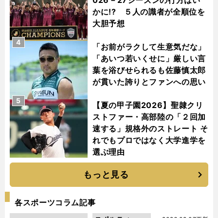
かに!? ５人の識者が全順位を
大胆予想
4
「お前がラクして生意気だな」
「あいつ若いくせに」厳しい言
葉を浴びせられるも佐藤慎太郎
が貫いた誇りとファンへの思い
5
【夏の甲子園2026】聖隷クリ
ストファー・高部陸の「２回加
速する」規格外のストレート そ
れでもプロではなく大学進学を
選ぶ理由
もっと見る
各スポーツコラム記事