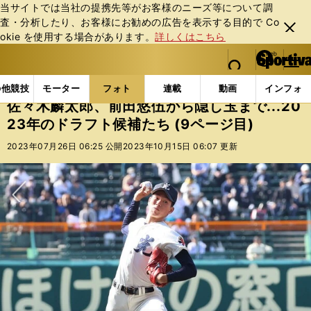
当サイトでは当社の提携先等がお客様のニーズ等について調
査・分析したり、お客様にお勧めの広告を表⽰する⽬的で Co
閉じ
okie を使⽤する場合があります。
詳しくはこちら
る
マイペ
web Sportiva (webスポルティーバ)
検索
メニュ
we
ー
フォトギャラリー
コラムフォト
佐々木麟太郎、前田悠
b
ジ
の他競技
モーター
フォト
連載
動画
インフォ
ス
佐々木麟太郎、前田悠伍から隠し玉まで...20
ポ
23年のドラフト候補たち (9ページ目)
ル
テ
2023年07月26日 06:25 公開
2023年10月15日 06:07 更新
ィ
ー
バ
次へ