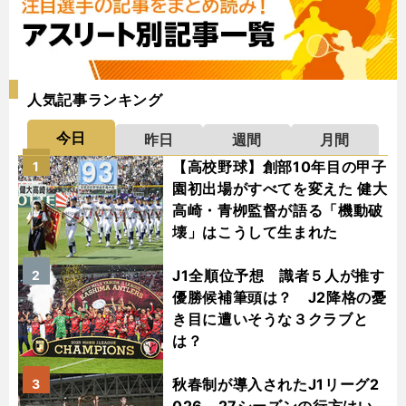
人気記事ランキング
今日
昨日
週間
月間
【高校野球】創部10年目の甲子
1
園初出場がすべてを変えた 健大
高崎・青栁監督が語る「機動破
壊」はこうして生まれた
J1全順位予想 識者５人が推す
2
優勝候補筆頭は？ J2降格の憂
き目に遭いそうな３クラブと
は？
秋春制が導入されたJ1リーグ2
3
026－27シーズンの行方はい