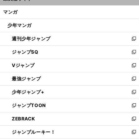
開
ン
く/
マンガ
ド
閉
ウ
じ
少年マンガ
で
る
開
週刊少年ジャンプ
く
新
し
ジャンプSQ
い
新
ウ
し
Vジャンプ
ィ
い
新
ン
ウ
し
最強ジャンプ
ド
ィ
い
新
ウ
ン
ウ
し
少年ジャンプ+
で
ド
ィ
い
新
開
ウ
ン
ウ
し
ジャンプTOON
く
で
ド
ィ
い
新
開
ウ
ン
ウ
し
ZEBRACK
く
で
ド
ィ
い
新
開
ウ
ン
ウ
し
ジャンプルーキー！
く
で
ド
ィ
い
新
開
ウ