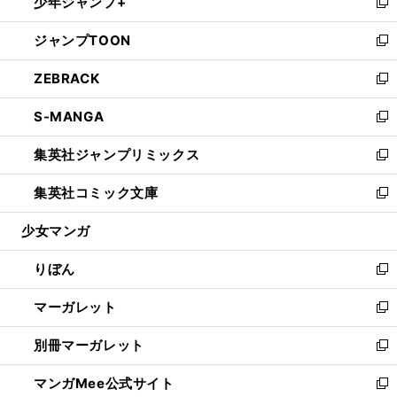
少年ジャンプ+
く
で
ド
ィ
い
新
開
ウ
ン
ウ
し
ジャンプTOON
く
で
ド
ィ
い
新
開
ウ
ン
ウ
し
ZEBRACK
く
で
ド
ィ
い
新
開
ウ
ン
ウ
し
S-MANGA
く
で
ド
ィ
い
新
開
ウ
ン
ウ
し
集英社ジャンプリミックス
く
で
ド
ィ
い
新
開
ウ
ン
ウ
し
集英社コミック文庫
く
で
ド
ィ
い
新
開
ウ
ン
ウ
し
少女マンガ
く
で
ド
ィ
い
開
ウ
ン
ウ
りぼん
く
で
ド
ィ
新
開
ウ
ン
し
マーガレット
く
で
ド
い
新
開
ウ
ウ
し
別冊マーガレット
く
で
ィ
い
新
開
ン
ウ
し
マンガMee公式サイト
く
ド
ィ
い
新