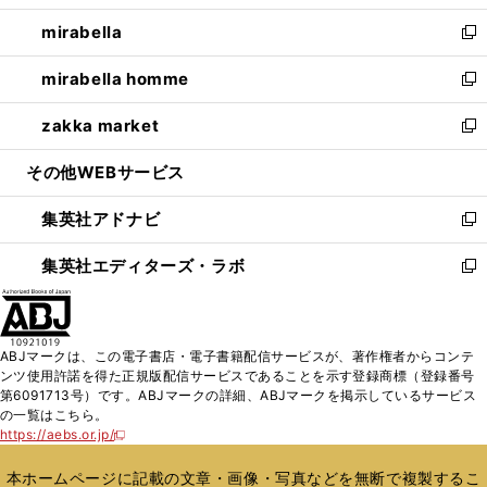
開
ウ
ン
ウ
し
mirabella
く
で
ド
ィ
い
新
開
ウ
ン
ウ
し
mirabella homme
く
で
ド
ィ
い
新
開
ウ
ン
ウ
し
zakka market
く
で
ド
ィ
い
新
開
ウ
ン
ウ
し
その他WEBサービス
く
で
ド
ィ
い
開
ウ
ン
ウ
集英社アドナビ
く
で
ド
ィ
新
開
ウ
ン
し
集英社エディターズ・ラボ
く
で
ド
い
新
開
ウ
ウ
し
く
で
ィ
い
開
ン
ウ
ABJマークは、この電子書店・電子書籍配信サービスが、著作権者からコンテ
く
ド
ィ
ンツ使用許諾を得た正規版配信サービスであることを示す登録商標（登録番号
ウ
ン
第6091713号）です。ABJマークの詳細、ABJマークを掲示しているサービス
で
ド
の一覧はこちら。
開
ウ
https://aebs.or.jp/
新
く
で
し
い
開
本ホームページに記載の文章・画像・写真などを無断で複製するこ