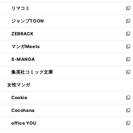
ウ
ン
ウ
し
リマコミ
で
ド
ィ
い
新
開
ウ
ン
ウ
し
ジャンプTOON
く
で
ド
ィ
い
新
開
ウ
ン
ウ
し
ZEBRACK
く
で
ド
ィ
い
新
開
ウ
ン
ウ
し
マンガMeets
く
で
ド
ィ
い
新
開
ウ
ン
ウ
し
S-MANGA
く
で
ド
ィ
い
新
開
ウ
ン
ウ
し
集英社コミック文庫
く
で
ド
ィ
い
新
開
ウ
ン
ウ
し
女性マンガ
く
で
ド
ィ
い
開
ウ
ン
ウ
Cookie
く
で
ド
ィ
新
開
ウ
ン
し
Cocohana
く
で
ド
い
新
開
ウ
ウ
し
office YOU
く
で
ィ
い
新
開
ン
ウ
し