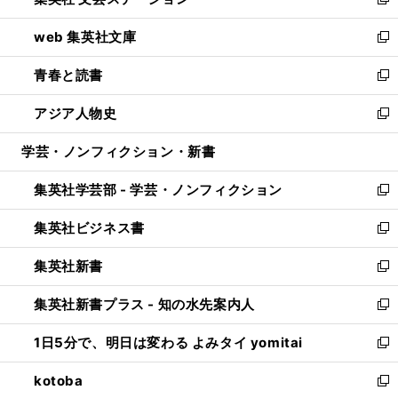
ィ
い
新
ン
ウ
し
web 集英社文庫
ド
ィ
い
新
ウ
ン
ウ
し
青春と読書
で
ド
ィ
い
新
開
ウ
ン
ウ
し
アジア人物史
く
で
ド
ィ
い
新
開
ウ
ン
ウ
し
学芸・ノンフィクション・新書
く
で
ド
ィ
い
開
ウ
ン
ウ
集英社学芸部 - 学芸・ノンフィクション
く
で
ド
ィ
新
開
ウ
ン
し
集英社ビジネス書
く
で
ド
い
新
開
ウ
ウ
し
集英社新書
く
で
ィ
い
新
開
ン
ウ
し
集英社新書プラス - 知の水先案内人
く
ド
ィ
い
新
ウ
ン
ウ
し
1日5分で、明日は変わる よみタイ yomitai
で
ド
ィ
い
新
開
ウ
ン
ウ
し
kotoba
く
で
ド
ィ
い
新