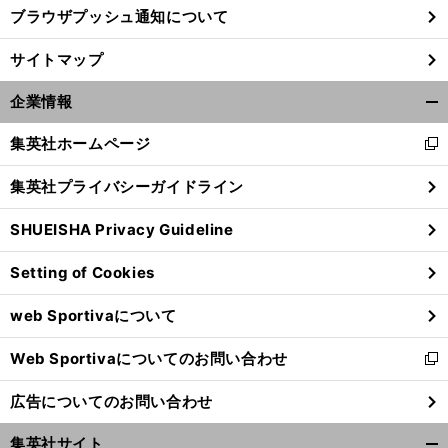
ブラウザプッシュ通知について
サイトマップ
企業情報
開
く/
集英社ホームページ
新
閉
し
じ
集英社プライバシーガイドライン
い
る
ウ
SHUEISHA Privacy Guideline
ィ
ン
Setting of Cookies
ド
ウ
web Sportivaについて
で
開
Web Sportivaについてのお問い合わせ
く
新
し
広告についてのお問い合わせ
い
ウ
集英社サイト
ィ