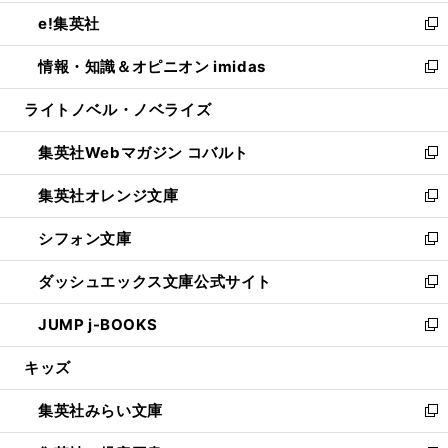
開
ウ
ン
ウ
し
e!集英社
く
で
ド
ィ
い
新
開
ウ
ン
ウ
し
情報・知識＆オピニオン imidas
く
で
ド
ィ
い
新
開
ウ
ン
ウ
し
ライトノベル・ノベライズ
く
で
ド
ィ
い
開
ウ
ン
ウ
集英社Webマガジン コバルト
く
で
ド
ィ
新
開
ウ
ン
し
集英社オレンジ文庫
く
で
ド
い
新
開
ウ
ウ
し
シフォン文庫
く
で
ィ
い
新
開
ン
ウ
し
ダッシュエックス文庫公式サイト
く
ド
ィ
い
新
ウ
ン
ウ
し
JUMP j-BOOKS
で
ド
ィ
い
新
開
ウ
ン
ウ
し
キッズ
く
で
ド
ィ
い
開
ウ
ン
ウ
集英社みらい文庫
く
で
ド
ィ
新
開
ウ
ン
し