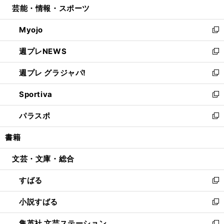
芸能・情報・スポーツ
く
で
ド
ィ
い
開
ウ
ン
ウ
Myojo
く
で
ド
ィ
新
開
ウ
ン
し
週プレNEWS
く
で
ド
い
新
開
ウ
ウ
し
週プレ グラジャパ!
く
で
ィ
い
新
開
ン
ウ
し
Sportiva
く
ド
ィ
い
新
ウ
ン
ウ
し
パラスポ
で
ド
ィ
い
新
開
ウ
ン
ウ
し
書籍
く
で
ド
ィ
い
開
ウ
ン
ウ
文芸・文庫・総合
く
で
ド
ィ
開
ウ
ン
すばる
く
で
ド
新
開
ウ
し
小説すばる
く
で
い
新
開
ウ
し
集英社 文芸ステーション
く