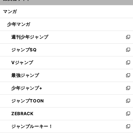
開
ン
く/
マンガ
ド
閉
ウ
じ
少年マンガ
で
る
開
週刊少年ジャンプ
く
新
し
ジャンプSQ
い
新
ウ
し
Vジャンプ
ィ
い
新
ン
ウ
し
最強ジャンプ
ド
ィ
い
新
ウ
ン
ウ
し
少年ジャンプ+
で
ド
ィ
い
新
開
ウ
ン
ウ
し
ジャンプTOON
く
で
ド
ィ
い
新
開
ウ
ン
ウ
し
ZEBRACK
く
で
ド
ィ
い
新
開
ウ
ン
ウ
し
ジャンプルーキー！
く
で
ド
ィ
い
新
開
ウ