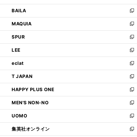
開
ウ
し
BAILA
く
ィ
い
新
ン
ウ
し
MAQUIA
ド
ィ
い
新
ウ
ン
ウ
し
SPUR
で
ド
ィ
い
新
開
ウ
ン
ウ
し
LEE
く
で
ド
ィ
い
新
開
ウ
ン
ウ
し
eclat
く
で
ド
ィ
い
新
開
ウ
ン
ウ
し
T JAPAN
く
で
ド
ィ
い
新
開
ウ
ン
ウ
し
HAPPY PLUS ONE
く
で
ド
ィ
い
新
開
ウ
ン
ウ
し
MEN'S NON-NO
く
で
ド
ィ
い
新
開
ウ
ン
ウ
し
UOMO
く
で
ド
ィ
い
新
開
ウ
ン
ウ
し
集英社オンライン
く
で
ド
ィ
い
新
開
ウ
ン
ウ
し