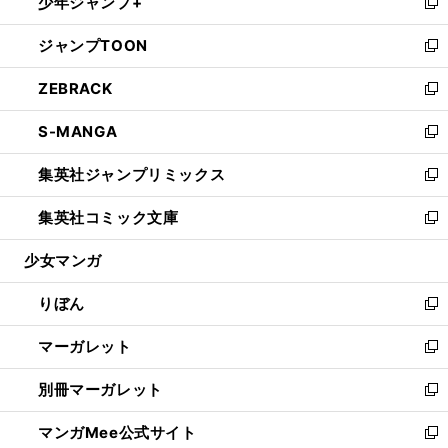
少年ジャンプ+
く
で
ド
ィ
い
新
開
ウ
ン
ウ
し
ジャンプTOON
く
で
ド
ィ
い
新
開
ウ
ン
ウ
し
ZEBRACK
く
で
ド
ィ
い
新
開
ウ
ン
ウ
し
S-MANGA
く
で
ド
ィ
い
新
開
ウ
ン
ウ
し
集英社ジャンプリミックス
く
で
ド
ィ
い
新
開
ウ
ン
ウ
し
集英社コミック文庫
く
で
ド
ィ
い
新
開
ウ
ン
ウ
し
少女マンガ
く
で
ド
ィ
い
開
ウ
ン
ウ
りぼん
く
で
ド
ィ
新
開
ウ
ン
し
マーガレット
く
で
ド
い
新
開
ウ
ウ
し
別冊マーガレット
く
で
ィ
い
新
開
ン
ウ
し
マンガMee公式サイト
く
ド
ィ
い
新