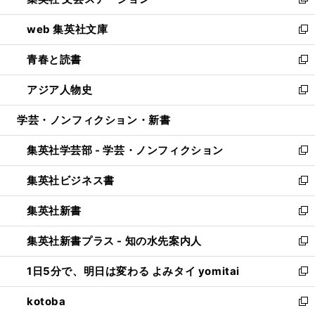
ィ
い
新
ン
ウ
し
web 集英社文庫
ド
ィ
い
新
ウ
ン
ウ
し
青春と読書
で
ド
ィ
い
新
開
ウ
ン
ウ
し
アジア人物史
く
で
ド
ィ
い
新
開
ウ
ン
ウ
し
学芸・ノンフィクション・新書
く
で
ド
ィ
い
開
ウ
ン
ウ
集英社学芸部 - 学芸・ノンフィクション
く
で
ド
ィ
新
開
ウ
ン
し
集英社ビジネス書
く
で
ド
い
新
開
ウ
ウ
し
集英社新書
く
で
ィ
い
新
開
ン
ウ
し
集英社新書プラス - 知の水先案内人
く
ド
ィ
い
新
ウ
ン
ウ
し
1日5分で、明日は変わる よみタイ yomitai
で
ド
ィ
い
新
開
ウ
ン
ウ
し
kotoba
く
で
ド
ィ
い
新