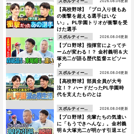
スポルティーバ
2026.08.06更新
動画
【高校野球】「プロ入り後もあ
の衝撃を超える選手はいな
い」。PL学園トリオが衝撃を受
けた選手
スポルティーバ
2026.08.06更新
動画
【プロ野球】指揮官によってチ
ームが変わる！？ 金村義明＆大
塚光二が語る歴代監督エピソー
ド
スポルティーバ
2026.08.06更新
動画
【高校野球】部員全員が大号
泣！？ ハードだったPL学園時
代を支えたものとは
スポルティーバ
2026.08.06更新
動画
【プロ野球】先輩たちの気遣い
に「もうできへんな」。金村義
明＆大塚光二が明かす引退エピ