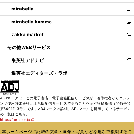
開
ウ
ン
ウ
し
mirabella
く
で
ド
ィ
い
新
開
ウ
ン
ウ
し
mirabella homme
く
で
ド
ィ
い
新
開
ウ
ン
ウ
し
zakka market
く
で
ド
ィ
い
新
開
ウ
ン
ウ
し
その他WEBサービス
く
で
ド
ィ
い
開
ウ
ン
ウ
集英社アドナビ
く
で
ド
ィ
新
開
ウ
ン
し
集英社エディターズ・ラボ
く
で
ド
い
新
開
ウ
ウ
し
く
で
ィ
い
開
ン
ウ
ABJマークは、この電子書店・電子書籍配信サービスが、著作権者からコンテ
く
ド
ィ
ンツ使用許諾を得た正規版配信サービスであることを示す登録商標（登録番号
ウ
ン
第6091713号）です。ABJマークの詳細、ABJマークを掲示しているサービス
で
ド
の一覧はこちら。
開
ウ
https://aebs.or.jp/
新
く
で
し
い
開
本ホームページに記載の文章・画像・写真などを無断で複製するこ