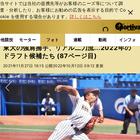
当サイトでは当社の提携先等がお客様のニーズ等について調
査・分析したり、お客様にお勧めの広告を表⽰する⽬的で Co
閉じ
okie を使⽤する場合があります。
詳しくはこちら
る
マイペ
web Sportiva (webスポルティーバ)
検索
メニュ
we
ー
フォトギャラリー
コラムフォト
東大の強肩捕手、リア
b
ジ
の他競技
モーター
フォト
連載
動画
インフォ
ス
東大の強肩捕手、リアル二刀流...2022年の
ポ
ドラフト候補たち (87ページ目)
ル
テ
2021年11月27日 19:15 公開
2022年10月12日 09:12 更新
ィ
ー
バ
次へ