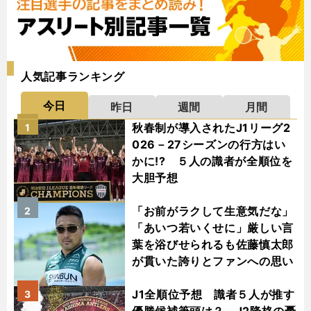
人気記事ランキング
今日
昨日
週間
月間
秋春制が導入されたJ1リーグ2
1
026－27シーズンの行方はい
かに!? ５人の識者が全順位を
大胆予想
「お前がラクして生意気だな」
2
「あいつ若いくせに」厳しい言
葉を浴びせられるも佐藤慎太郎
が貫いた誇りとファンへの思い
J1全順位予想 識者５人が推す
3
優勝候補筆頭は？ J2降格の憂