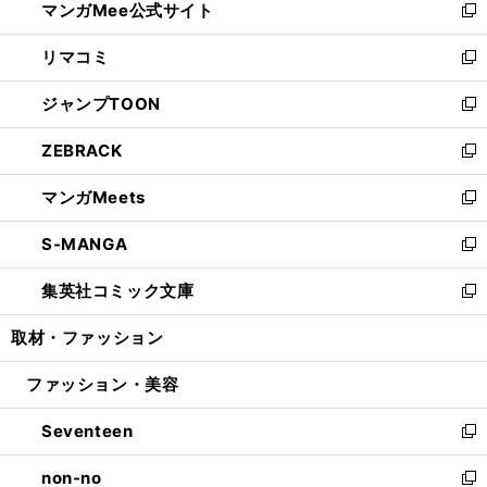
マンガMee公式サイト
く
ド
ィ
い
新
ウ
ン
ウ
し
リマコミ
で
ド
ィ
い
新
開
ウ
ン
ウ
し
ジャンプTOON
く
で
ド
ィ
い
新
開
ウ
ン
ウ
し
ZEBRACK
く
で
ド
ィ
い
新
開
ウ
ン
ウ
し
マンガMeets
く
で
ド
ィ
い
新
開
ウ
ン
ウ
し
S-MANGA
く
で
ド
ィ
い
新
開
ウ
ン
ウ
し
集英社コミック文庫
く
で
ド
ィ
い
新
開
ウ
ン
ウ
し
取材・ファッション
く
で
ド
ィ
い
開
ウ
ン
ウ
ファッション・美容
く
で
ド
ィ
開
ウ
ン
Seventeen
く
で
ド
新
開
ウ
し
non-no
く
で
い
新