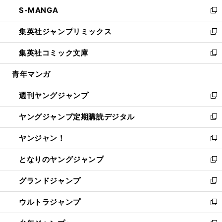
ン
ウ
し
S-MANGA
く
で
ド
ィ
い
新
開
ウ
ン
ウ
し
集英社ジャンプリミックス
く
で
ド
ィ
い
新
開
ウ
ン
ウ
し
集英社コミック文庫
く
で
ド
ィ
い
新
開
ウ
ン
ウ
し
青年マンガ
く
で
ド
ィ
い
開
ウ
ン
ウ
週刊ヤングジャンプ
く
で
ド
ィ
新
開
ウ
ン
し
ヤングジャンプ定期購読デジタル
く
で
ド
い
新
開
ウ
ウ
し
ヤンジャン！
く
で
ィ
い
新
開
ン
ウ
し
となりのヤングジャンプ
く
ド
ィ
い
新
ウ
ン
ウ
し
グランドジャンプ
で
ド
ィ
い
新
開
ウ
ン
ウ
し
ウルトラジャンプ
く
で
ド
ィ
い
新
開
ウ
ン
ウ
し