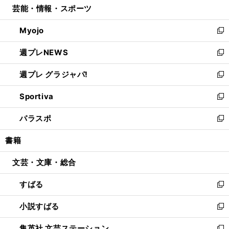
芸能・情報・スポーツ
く
で
ド
ィ
い
開
ウ
ン
ウ
Myojo
く
で
ド
ィ
新
開
ウ
ン
し
週プレNEWS
く
で
ド
い
新
開
ウ
ウ
し
週プレ グラジャパ!
く
で
ィ
い
新
開
ン
ウ
し
Sportiva
く
ド
ィ
い
新
ウ
ン
ウ
し
パラスポ
で
ド
ィ
い
新
開
ウ
ン
ウ
し
書籍
く
で
ド
ィ
い
開
ウ
ン
ウ
文芸・文庫・総合
く
で
ド
ィ
開
ウ
ン
すばる
く
で
ド
新
開
ウ
し
小説すばる
く
で
い
新
開
ウ
し
集英社 文芸ステーション
く