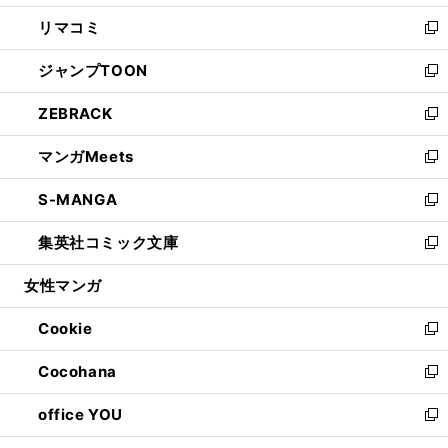
ウ
ン
ウ
し
リマコミ
で
ド
ィ
い
新
開
ウ
ン
ウ
し
ジャンプTOON
く
で
ド
ィ
い
新
開
ウ
ン
ウ
し
ZEBRACK
く
で
ド
ィ
い
新
開
ウ
ン
ウ
し
マンガMeets
く
で
ド
ィ
い
新
開
ウ
ン
ウ
し
S-MANGA
く
で
ド
ィ
い
新
開
ウ
ン
ウ
し
集英社コミック文庫
く
で
ド
ィ
い
新
開
ウ
ン
ウ
し
女性マンガ
く
で
ド
ィ
い
開
ウ
ン
ウ
Cookie
く
で
ド
ィ
新
開
ウ
ン
し
Cocohana
く
で
ド
い
新
開
ウ
ウ
し
office YOU
く
で
ィ
い
新
開
ン
ウ
し