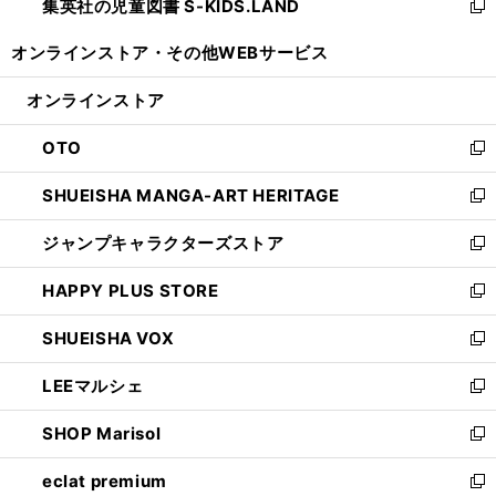
集英社の児童図書 S-KIDS.LAND
く
で
ド
い
新
開
ウ
ウ
し
オンラインストア・
その他WEBサービス
く
で
ィ
い
開
ン
ウ
オンラインストア
く
ド
ィ
ウ
ン
OTO
で
ド
新
開
ウ
し
SHUEISHA MANGA-ART HERITAGE
く
で
い
新
開
ウ
し
ジャンプキャラクターズストア
く
ィ
い
新
ン
ウ
し
HAPPY PLUS STORE
ド
ィ
い
新
ウ
ン
ウ
し
SHUEISHA VOX
で
ド
ィ
い
新
開
ウ
ン
ウ
し
LEEマルシェ
く
で
ド
ィ
い
新
開
ウ
ン
ウ
し
SHOP Marisol
く
で
ド
ィ
い
新
開
ウ
ン
ウ
し
eclat premium
く
で
ド
ィ
い
新