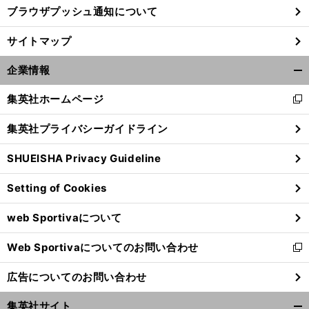
ブラウザプッシュ通知について
サイトマップ
企業情報
開
く/
集英社ホームページ
新
閉
し
じ
集英社プライバシーガイドライン
い
る
ウ
SHUEISHA Privacy Guideline
ィ
ン
Setting of Cookies
ド
ウ
web Sportivaについて
で
開
Web Sportivaについてのお問い合わせ
く
新
し
広告についてのお問い合わせ
い
ウ
集英社サイト
ィ