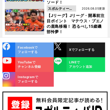
ソード！
スポルティーバ
2026.08.05更新
動画
【Jリーグ】Jリーグ・開幕前注
目ポイント マテウス・ブエノ
の鹿島移籍！ 恐るべし15歳磯
部怜夢！
cebo
X
Facebookで
Xでフォローする
ok
フォローする
uTube
LINE
YouTubeで
LINEで
チャンネル登録
アカウント追加
stagra
Instagramで
m
フォローする