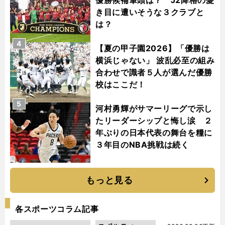
き目に遭いそうな３クラブと
は？
4
【夏の甲子園2026】「優勝は
横浜じゃない」 波乱必至の組み
合わせで識者５人が選んだ優勝
校はここだ！
5
河村勇輝がサマーリーグで示し
たリーダーシップと悔し涙 ２
年ぶりの日本代表の舞台を糧に
３年目のNBA挑戦は続く
もっと見る
各スポーツコラム記事