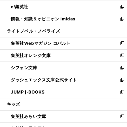
開
ウ
ン
ウ
し
e!集英社
く
で
ド
ィ
い
新
開
ウ
ン
ウ
し
情報・知識＆オピニオン imidas
く
で
ド
ィ
い
新
開
ウ
ン
ウ
し
ライトノベル・ノベライズ
く
で
ド
ィ
い
開
ウ
ン
ウ
集英社Webマガジン コバルト
く
で
ド
ィ
新
開
ウ
ン
し
集英社オレンジ文庫
く
で
ド
い
新
開
ウ
ウ
し
シフォン文庫
く
で
ィ
い
新
開
ン
ウ
し
ダッシュエックス文庫公式サイト
く
ド
ィ
い
新
ウ
ン
ウ
し
JUMP j-BOOKS
で
ド
ィ
い
新
開
ウ
ン
ウ
し
キッズ
く
で
ド
ィ
い
開
ウ
ン
ウ
集英社みらい文庫
く
で
ド
ィ
新
開
ウ
ン
し