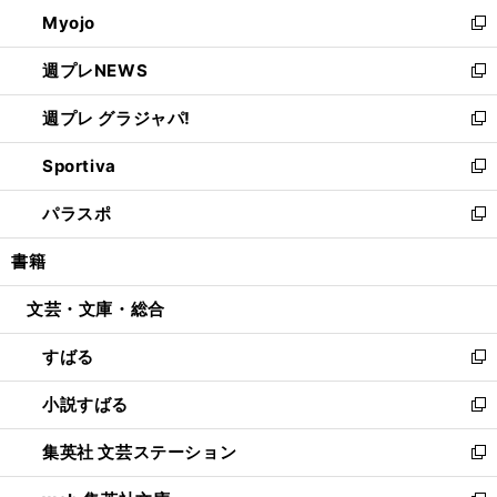
ン
ウ
Myojo
く
で
ド
ィ
新
開
ウ
ン
し
週プレNEWS
く
で
ド
い
新
開
ウ
ウ
し
週プレ グラジャパ!
く
で
ィ
い
新
開
ン
ウ
し
Sportiva
く
ド
ィ
い
新
ウ
ン
ウ
し
パラスポ
で
ド
ィ
い
新
開
ウ
ン
ウ
し
書籍
く
で
ド
ィ
い
開
ウ
ン
ウ
文芸・文庫・総合
く
で
ド
ィ
開
ウ
ン
すばる
く
で
ド
新
開
ウ
し
小説すばる
く
で
い
新
開
ウ
し
集英社 文芸ステーション
く
ィ
い
新
ン
ウ
し