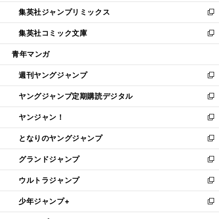
開
ウ
ン
ウ
し
集英社ジャンプリミックス
く
で
ド
ィ
い
新
開
ウ
ン
ウ
し
集英社コミック文庫
く
で
ド
ィ
い
新
開
ウ
ン
ウ
し
青年マンガ
く
で
ド
ィ
い
開
ウ
ン
ウ
週刊ヤングジャンプ
く
で
ド
ィ
新
開
ウ
ン
し
ヤングジャンプ定期購読デジタル
く
で
ド
い
新
開
ウ
ウ
し
ヤンジャン！
く
で
ィ
い
新
開
ン
ウ
し
となりのヤングジャンプ
く
ド
ィ
い
新
ウ
ン
ウ
し
グランドジャンプ
で
ド
ィ
い
新
開
ウ
ン
ウ
し
ウルトラジャンプ
く
で
ド
ィ
い
新
開
ウ
ン
ウ
し
少年ジャンプ+
く
で
ド
ィ
い
新
開
ウ
ン
ウ
し