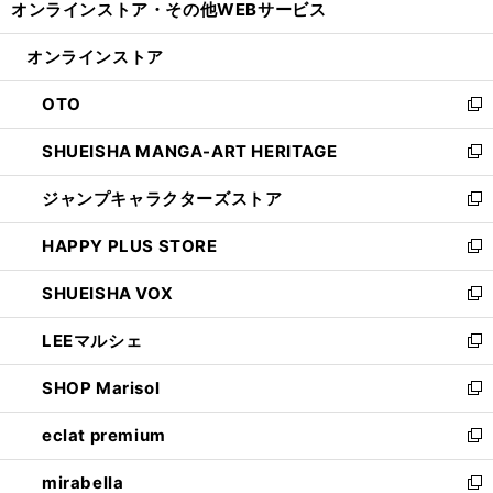
オンラインストア・
その他WEBサービス
く
で
ィ
い
開
ン
ウ
オンラインストア
く
ド
ィ
ウ
ン
OTO
で
ド
新
開
ウ
し
SHUEISHA MANGA-ART HERITAGE
く
で
い
新
開
ウ
し
ジャンプキャラクターズストア
く
ィ
い
新
ン
ウ
し
HAPPY PLUS STORE
ド
ィ
い
新
ウ
ン
ウ
し
SHUEISHA VOX
で
ド
ィ
い
新
開
ウ
ン
ウ
し
LEEマルシェ
く
で
ド
ィ
い
新
開
ウ
ン
ウ
し
SHOP Marisol
く
で
ド
ィ
い
新
開
ウ
ン
ウ
し
eclat premium
く
で
ド
ィ
い
新
開
ウ
ン
ウ
し
mirabella
く
で
ド
ィ
い
新