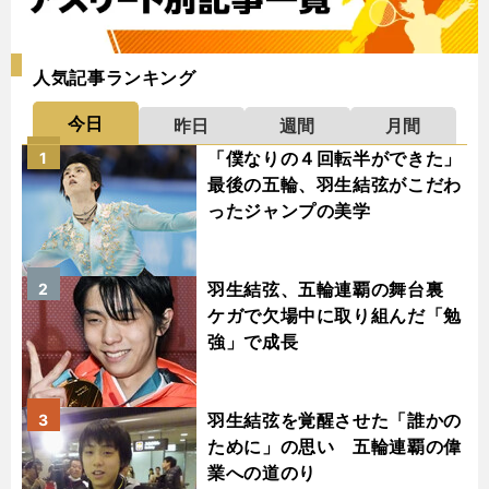
人気記事ランキング
今日
昨日
週間
月間
「僕なりの４回転半ができた」
1
最後の五輪、羽生結弦がこだわ
ったジャンプの美学
羽生結弦、五輪連覇の舞台裏
2
ケガで欠場中に取り組んだ「勉
強」で成長
羽生結弦を覚醒させた「誰かの
3
ために」の思い 五輪連覇の偉
業への道のり