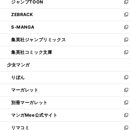
ジャンプTOON
く
で
ド
ィ
い
新
開
ウ
ン
ウ
し
ZEBRACK
く
で
ド
ィ
い
新
開
ウ
ン
ウ
し
S-MANGA
く
で
ド
ィ
い
新
開
ウ
ン
ウ
し
集英社ジャンプリミックス
く
で
ド
ィ
い
新
開
ウ
ン
ウ
し
集英社コミック文庫
く
で
ド
ィ
い
新
開
ウ
ン
ウ
し
少女マンガ
く
で
ド
ィ
い
開
ウ
ン
ウ
りぼん
く
で
ド
ィ
新
開
ウ
ン
し
マーガレット
く
で
ド
い
新
開
ウ
ウ
し
別冊マーガレット
く
で
ィ
い
新
開
ン
ウ
し
マンガMee公式サイト
く
ド
ィ
い
新
ウ
ン
ウ
し
リマコミ
で
ド
ィ
い
新