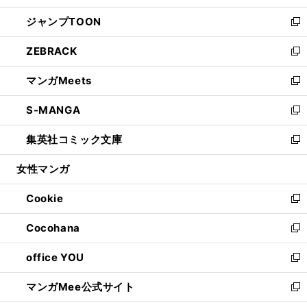
開
ウ
ン
ウ
し
ジャンプTOON
く
で
ド
ィ
い
新
開
ウ
ン
ウ
し
ZEBRACK
く
で
ド
ィ
い
新
開
ウ
ン
ウ
し
マンガMeets
く
で
ド
ィ
い
新
開
ウ
ン
ウ
し
S-MANGA
く
で
ド
ィ
い
新
開
ウ
ン
ウ
し
集英社コミック文庫
く
で
ド
ィ
い
新
開
ウ
ン
ウ
し
女性マンガ
く
で
ド
ィ
い
開
ウ
ン
ウ
Cookie
く
で
ド
ィ
新
開
ウ
ン
し
Cocohana
く
で
ド
い
新
開
ウ
ウ
し
office YOU
く
で
ィ
い
新
開
ン
ウ
し
マンガMee公式サイト
く
ド
ィ
い
新
ウ
ン
ウ
し