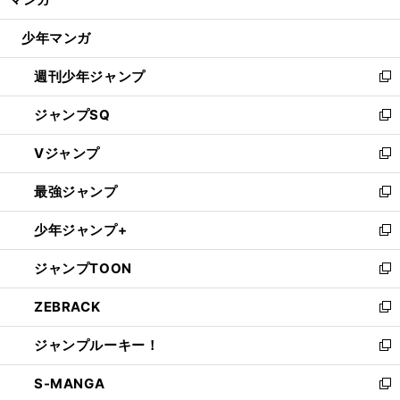
ド
閉
ウ
じ
少年マンガ
で
る
開
週刊少年ジャンプ
く
新
し
ジャンプSQ
い
新
ウ
し
Vジャンプ
ィ
い
新
ン
ウ
し
最強ジャンプ
ド
ィ
い
新
ウ
ン
ウ
し
少年ジャンプ+
で
ド
ィ
い
新
開
ウ
ン
ウ
し
ジャンプTOON
く
で
ド
ィ
い
新
開
ウ
ン
ウ
し
ZEBRACK
く
で
ド
ィ
い
新
開
ウ
ン
ウ
し
ジャンプルーキー！
く
で
ド
ィ
い
新
開
ウ
ン
ウ
し
S-MANGA
く
で
ド
ィ
い
新