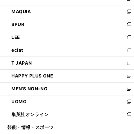
ン
ウ
し
MAQUIA
ド
ィ
い
新
ウ
ン
ウ
し
SPUR
で
ド
ィ
い
新
開
ウ
ン
ウ
し
LEE
く
で
ド
ィ
い
新
開
ウ
ン
ウ
し
eclat
く
で
ド
ィ
い
新
開
ウ
ン
ウ
し
T JAPAN
く
で
ド
ィ
い
新
開
ウ
ン
ウ
し
HAPPY PLUS ONE
く
で
ド
ィ
い
新
開
ウ
ン
ウ
し
MEN'S NON-NO
く
で
ド
ィ
い
新
開
ウ
ン
ウ
し
UOMO
く
で
ド
ィ
い
新
開
ウ
ン
ウ
し
集英社オンライン
く
で
ド
ィ
い
新
開
ウ
ン
ウ
し
芸能・情報・スポーツ
く
で
ド
ィ
い
開
ウ