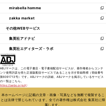
開
ウ
ン
ウ
し
mirabella homme
く
で
ド
ィ
い
新
開
ウ
ン
ウ
し
zakka market
く
で
ド
ィ
い
新
開
ウ
ン
ウ
し
その他WEBサービス
く
で
ド
ィ
い
開
ウ
ン
ウ
集英社アドナビ
く
で
ド
ィ
新
開
ウ
ン
し
集英社エディターズ・ラボ
く
で
ド
い
新
開
ウ
ウ
し
く
で
ィ
い
開
ン
ウ
ABJマークは、この電子書店・電子書籍配信サービスが、著作権者からコンテ
く
ド
ィ
ンツ使用許諾を得た正規版配信サービスであることを示す登録商標（登録番号
ウ
ン
第6091713号）です。ABJマークの詳細、ABJマークを掲示しているサービス
で
ド
の一覧はこちら。
開
ウ
https://aebs.or.jp/
新
く
で
し
い
開
本ホームページに記載の文章・画像・写真などを無断で複製するこ
ウ
く
とは法律で禁じられています。全ての著作権は株式会社 集英社に帰
ィ
属します。
ン