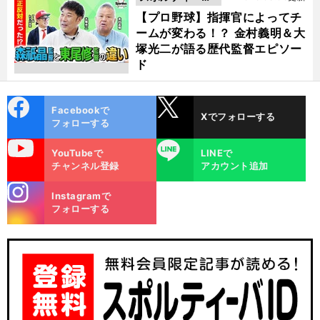
動画
【プロ野球】指揮官によってチ
ームが変わる！？ 金村義明＆大
塚光二が語る歴代監督エピソー
ド
cebo
X
Facebookで
Xでフォローする
ok
フォローする
uTube
LINE
YouTubeで
LINEで
チャンネル登録
アカウント追加
stagra
Instagramで
m
フォローする