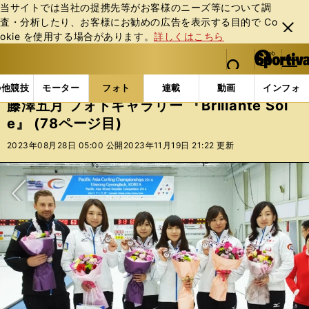
当サイトでは当社の提携先等がお客様のニーズ等について調
査・分析したり、お客様にお勧めの広告を表⽰する⽬的で Co
閉じ
okie を使⽤する場合があります。
詳しくはこちら
る
マイペ
web Sportiva (webスポルティーバ)
検索
メニュ
we
ー
フォトギャラリー
スポーツビーナスギャラリー
藤澤
b
ジ
の他競技
モーター
フォト
連載
動画
インフォ
ス
藤澤五月 フォトギャラリー 『Brillante Sol
ポ
e』 (78ページ目)
ル
テ
2023年08月28日 05:00 公開
2023年11月19日 21:22 更新
ィ
ー
バ
次へ