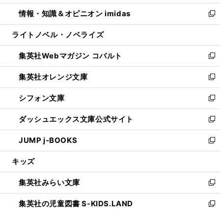
開
ウ
ン
ウ
し
情報・知識＆オピニオン imidas
く
で
ド
ィ
い
新
開
ウ
ン
ウ
し
ライトノベル・ノベライズ
く
で
ド
ィ
い
開
ウ
ン
ウ
集英社Webマガジン コバルト
く
で
ド
ィ
新
開
ウ
ン
し
集英社オレンジ文庫
く
で
ド
い
新
開
ウ
ウ
し
シフォン文庫
く
で
ィ
い
新
開
ン
ウ
し
ダッシュエックス文庫公式サイト
く
ド
ィ
い
新
ウ
ン
ウ
し
JUMP j-BOOKS
で
ド
ィ
い
新
開
ウ
ン
ウ
し
キッズ
く
で
ド
ィ
い
開
ウ
ン
ウ
集英社みらい文庫
く
で
ド
ィ
新
開
ウ
ン
し
集英社の児童図書 S-KIDS.LAND
く
で
ド
い
新
開
ウ
ウ
し