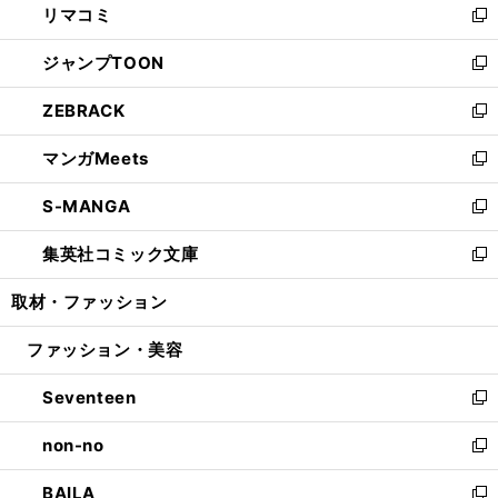
リマコミ
で
ド
ィ
い
新
開
ウ
ン
ウ
し
ジャンプTOON
く
で
ド
ィ
い
新
開
ウ
ン
ウ
し
ZEBRACK
く
で
ド
ィ
い
新
開
ウ
ン
ウ
し
マンガMeets
く
で
ド
ィ
い
新
開
ウ
ン
ウ
し
S-MANGA
く
で
ド
ィ
い
新
開
ウ
ン
ウ
し
集英社コミック文庫
く
で
ド
ィ
い
新
開
ウ
ン
ウ
し
取材・ファッション
く
で
ド
ィ
い
開
ウ
ン
ウ
ファッション・美容
く
で
ド
ィ
開
ウ
ン
Seventeen
く
で
ド
新
開
ウ
し
non-no
く
で
い
新
開
ウ
し
BAILA
く
ィ
い
新