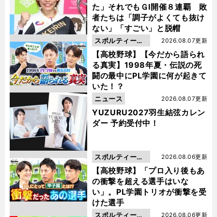
た」それでもＧⅠ開催８連覇 敗
者たちは「調子がよくても抜け
ない」「すごい」と脱帽
スポルティーバ
2026.08.07更新
動画
【高校野球】【今だから語られ
る真実】1998年夏・伝説の死
闘の最中にPL学園に何が起きて
いた！？
ニュース
2026.08.07更新
YUZURU2027羽生結弦カレン
ダー 予約受付中！
スポルティーバ
2026.08.06更新
動画
【高校野球】「プロ入り後もあ
の衝撃を超える選手はいな
い」。PL学園トリオが衝撃を受
けた選手
スポルティーバ
2026.08.06更新