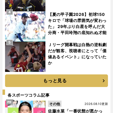
4
【夏の甲子園2026】初球150
キロで「球場の雰囲気が変わっ
た」 29年ぶり白星を呼んだ大
分商・平田玲翔の底知れぬ才能
5
Ｊリーグ開幕戦は白熱の逆転劇
だが観客、視聴者にとって「価
値あるイベント」になっていた
か
もっと見る
各スポーツコラム記事
PR
その他
2026.08.10更新
佐藤水菜「一番状態が悪かっ