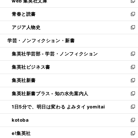
web 集英社文庫
ド
ィ
い
新
ウ
ン
ウ
し
青春と読書
で
ド
ィ
い
新
開
ウ
ン
ウ
し
アジア人物史
く
で
ド
ィ
い
新
開
ウ
ン
ウ
し
学芸・ノンフィクション・新書
く
で
ド
ィ
い
開
ウ
ン
ウ
集英社学芸部 - 学芸・ノンフィクション
く
で
ド
ィ
新
開
ウ
ン
し
集英社ビジネス書
く
で
ド
い
新
開
ウ
ウ
し
集英社新書
く
で
ィ
い
新
開
ン
ウ
し
集英社新書プラス - 知の水先案内人
く
ド
ィ
い
新
ウ
ン
ウ
し
1日5分で、明日は変わる よみタイ yomitai
で
ド
ィ
い
新
開
ウ
ン
ウ
し
kotoba
く
で
ド
ィ
い
新
開
ウ
ン
ウ
し
e!集英社
く
で
ド
ィ
い
新