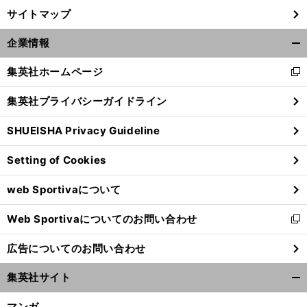
サイトマップ
企業情報
開
く/
集英社ホームページ
新
閉
し
じ
集英社プライバシーガイドライン
い
る
ウ
SHUEISHA Privacy Guideline
ィ
ン
Setting of Cookies
ド
ウ
web Sportivaについて
で
開
Web Sportivaについてのお問い合わせ
く
新
し
広告についてのお問い合わせ
い
ウ
集英社サイト
ィ
開
ン
く/
マンガ