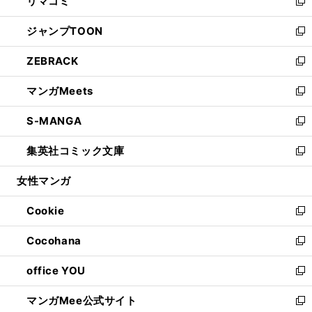
リマコミ
で
ド
ィ
い
新
開
ウ
ン
ウ
し
ジャンプTOON
く
で
ド
ィ
い
新
開
ウ
ン
ウ
し
ZEBRACK
く
で
ド
ィ
い
新
開
ウ
ン
ウ
し
マンガMeets
く
で
ド
ィ
い
新
開
ウ
ン
ウ
し
S-MANGA
く
で
ド
ィ
い
新
開
ウ
ン
ウ
し
集英社コミック文庫
く
で
ド
ィ
い
新
開
ウ
ン
ウ
し
女性マンガ
く
で
ド
ィ
い
開
ウ
ン
ウ
Cookie
く
で
ド
ィ
新
開
ウ
ン
し
Cocohana
く
で
ド
い
新
開
ウ
ウ
し
office YOU
く
で
ィ
い
新
開
ン
ウ
し
マンガMee公式サイト
く
ド
ィ
い
新