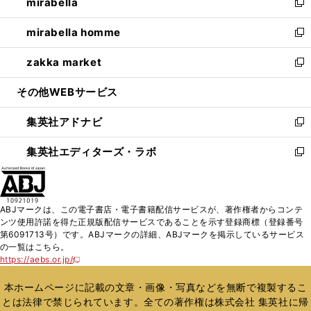
mirabella
く
で
ド
ィ
い
新
開
ウ
ン
ウ
し
mirabella homme
く
で
ド
ィ
い
新
開
ウ
ン
ウ
し
zakka market
く
で
ド
ィ
い
新
開
ウ
ン
ウ
し
その他WEBサービス
く
で
ド
ィ
い
開
ウ
ン
ウ
集英社アドナビ
く
で
ド
ィ
新
開
ウ
ン
し
集英社エディターズ・ラボ
く
で
ド
い
新
開
ウ
ウ
し
く
で
ィ
い
開
ン
ウ
ABJマークは、この電子書店・電子書籍配信サービスが、著作権者からコンテ
く
ド
ィ
ンツ使用許諾を得た正規版配信サービスであることを示す登録商標（登録番号
ウ
ン
第6091713号）です。ABJマークの詳細、ABJマークを掲示しているサービス
で
ド
の一覧はこちら。
開
ウ
https://aebs.or.jp/
新
く
で
し
い
開
本ホームページに記載の文章・画像・写真などを無断で複製するこ
ウ
く
とは法律で禁じられています。全ての著作権は株式会社 集英社に帰
ィ