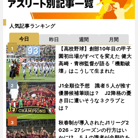
人気記事ランキング
今日
昨日
週間
月間
【高校野球】創部10年目の甲子
1
園初出場がすべてを変えた 健大
高崎・青栁監督が語る「機動破
壊」はこうして生まれた
J1全順位予想 識者５人が推す
2
優勝候補筆頭は？ J2降格の憂
き目に遭いそうな３クラブと
は？
秋春制が導入されたJ1リーグ2
3
026－27シーズンの行方はい
かに!? ５人の識者が全順位を