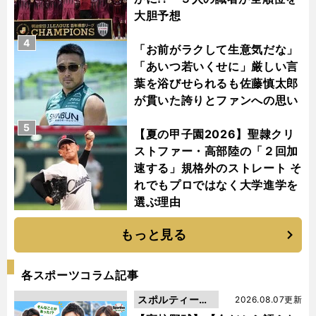
大胆予想
4
「お前がラクして生意気だな」
「あいつ若いくせに」厳しい言
葉を浴びせられるも佐藤慎太郎
が貫いた誇りとファンへの思い
5
【夏の甲子園2026】聖隷クリ
ストファー・高部陸の「２回加
速する」規格外のストレート そ
れでもプロではなく大学進学を
選ぶ理由
もっと見る
各スポーツコラム記事
スポルティーバ
2026.08.07更新