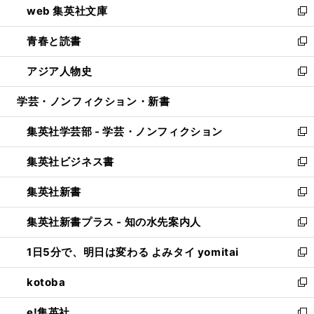
web 集英社文庫
ド
ィ
い
新
ウ
ン
ウ
し
青春と読書
で
ド
ィ
い
新
開
ウ
ン
ウ
し
アジア人物史
く
で
ド
ィ
い
新
開
ウ
ン
ウ
し
学芸・ノンフィクション・新書
く
で
ド
ィ
い
開
ウ
ン
ウ
集英社学芸部 - 学芸・ノンフィクション
く
で
ド
ィ
新
開
ウ
ン
し
集英社ビジネス書
く
で
ド
い
新
開
ウ
ウ
し
集英社新書
く
で
ィ
い
新
開
ン
ウ
し
集英社新書プラス - 知の水先案内人
く
ド
ィ
い
新
ウ
ン
ウ
し
1日5分で、明日は変わる よみタイ yomitai
で
ド
ィ
い
新
開
ウ
ン
ウ
し
kotoba
く
で
ド
ィ
い
新
開
ウ
ン
ウ
し
e!集英社
く
で
ド
ィ