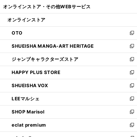
開
ウ
ウ
し
オンラインストア・
その他WEBサービス
く
で
ィ
い
開
ン
ウ
オンラインストア
く
ド
ィ
ウ
ン
OTO
で
ド
新
開
ウ
し
SHUEISHA MANGA-ART HERITAGE
く
で
い
新
開
ウ
し
ジャンプキャラクターズストア
く
ィ
い
新
ン
ウ
し
HAPPY PLUS STORE
ド
ィ
い
新
ウ
ン
ウ
し
SHUEISHA VOX
で
ド
ィ
い
新
開
ウ
ン
ウ
し
LEEマルシェ
く
で
ド
ィ
い
新
開
ウ
ン
ウ
し
SHOP Marisol
く
で
ド
ィ
い
新
開
ウ
ン
ウ
し
eclat premium
く
で
ド
ィ
い
新
開
ウ
ン
ウ
し