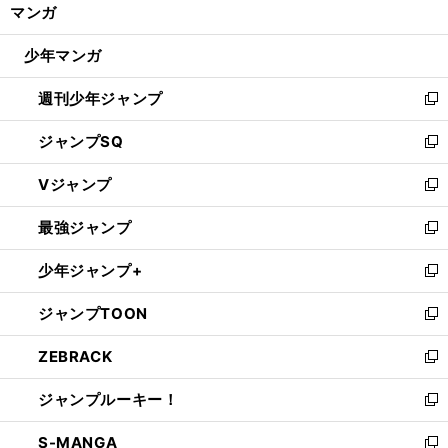
く/
マンガ
ド
閉
ウ
じ
少年マンガ
で
る
開
週刊少年ジャンプ
く
新
し
ジャンプSQ
い
新
ウ
し
Vジャンプ
ィ
い
新
ン
ウ
し
最強ジャンプ
ド
ィ
い
新
ウ
ン
ウ
し
少年ジャンプ+
で
ド
ィ
い
新
開
ウ
ン
ウ
し
ジャンプTOON
く
で
ド
ィ
い
新
開
ウ
ン
ウ
し
ZEBRACK
く
で
ド
ィ
い
新
開
ウ
ン
ウ
し
ジャンプルーキー！
く
で
ド
ィ
い
新
開
ウ
ン
ウ
し
S-MANGA
く
で
ド
ィ
い
新