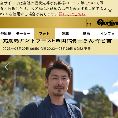
当サイトでは当社の提携先等がお客様のニーズ等について調
査・分析したり、お客様にお勧めの広告を表⽰する⽬的で Co
閉じ
okie を使⽤する場合があります。
詳しくはこちら
る
マイペ
web Sportiva (webスポルティーバ)
検索
メニュ
we
ー
フォトギャラリー
コラムフォト
元鹿島アントラーズ
b
ジ
の他競技
モーター
フォト
連載
動画
インフォ
ス
元鹿島アントラーズFW田代有三さん 今と昔
ポ
ル
2023年08月29日 09:50 公開
2023年08月29日 09:52 更新
テ
ィ
ー
バ
次へ