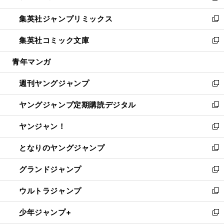
開
ウ
ン
ウ
し
集英社ジャンプリミックス
く
で
ド
ィ
い
新
開
ウ
ン
ウ
し
集英社コミック文庫
く
で
ド
ィ
い
新
開
ウ
ン
ウ
し
青年マンガ
く
で
ド
ィ
い
開
ウ
ン
ウ
週刊ヤングジャンプ
く
で
ド
ィ
新
開
ウ
ン
し
ヤングジャンプ定期購読デジタル
く
で
ド
い
新
開
ウ
ウ
し
ヤンジャン！
く
で
ィ
い
新
開
ン
ウ
し
となりのヤングジャンプ
く
ド
ィ
い
新
ウ
ン
ウ
し
グランドジャンプ
で
ド
ィ
い
新
開
ウ
ン
ウ
し
ウルトラジャンプ
く
で
ド
ィ
い
新
開
ウ
ン
ウ
し
少年ジャンプ+
く
で
ド
ィ
い
新
開
ウ
ン