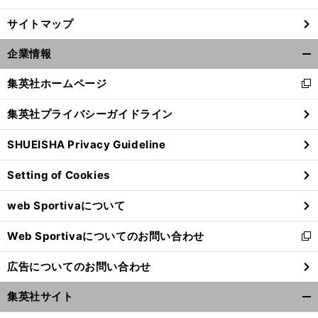
サイトマップ
企業情報
開
く/
集英社ホームページ
新
閉
し
じ
集英社プライバシーガイドライン
い
る
ウ
SHUEISHA Privacy Guideline
ィ
ン
Setting of Cookies
ド
ウ
web Sportivaについて
で
開
Web Sportivaについてのお問い合わせ
く
新
し
広告についてのお問い合わせ
い
ウ
集英社サイト
ィ
開
ン