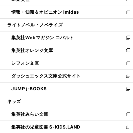
い
新
開
ウ
ン
ウ
し
情報・知識＆オピニオン imidas
く
で
ド
ィ
い
新
開
ウ
ン
ウ
し
ライトノベル・ノベライズ
く
で
ド
ィ
い
開
ウ
ン
ウ
集英社Webマガジン コバルト
く
で
ド
ィ
新
開
ウ
ン
し
集英社オレンジ文庫
く
で
ド
い
新
開
ウ
ウ
し
シフォン文庫
く
で
ィ
い
新
開
ン
ウ
し
ダッシュエックス文庫公式サイト
く
ド
ィ
い
新
ウ
ン
ウ
し
JUMP j-BOOKS
で
ド
ィ
い
新
開
ウ
ン
ウ
し
キッズ
く
で
ド
ィ
い
開
ウ
ン
ウ
集英社みらい文庫
く
で
ド
ィ
新
開
ウ
ン
し
集英社の児童図書 S-KIDS.LAND
く
で
ド
い
新