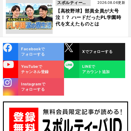
スポルティーバ
2026.08.06更新
動画
【高校野球】部員全員が大号
泣！？ ハードだったPL学園時
代を支えたものとは
cebo
X
Facebookで
Xでフォローする
ok
フォローする
uTube
LINE
YouTubeで
LINEで
チャンネル登録
アカウント追加
stagra
Instagramで
m
フォローする