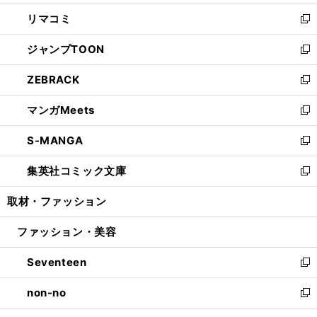
ウ
ン
ウ
し
リマコミ
で
ド
ィ
い
新
開
ウ
ン
ウ
し
ジャンプTOON
く
で
ド
ィ
い
新
開
ウ
ン
ウ
し
ZEBRACK
く
で
ド
ィ
い
新
開
ウ
ン
ウ
し
マンガMeets
く
で
ド
ィ
い
新
開
ウ
ン
ウ
し
S-MANGA
く
で
ド
ィ
い
新
開
ウ
ン
ウ
し
集英社コミック文庫
く
で
ド
ィ
い
新
開
ウ
ン
ウ
し
取材・ファッション
く
で
ド
ィ
い
開
ウ
ン
ウ
ファッション・美容
く
で
ド
ィ
開
ウ
ン
Seventeen
く
で
ド
新
開
ウ
し
non-no
く
で
い
新
開
ウ
し