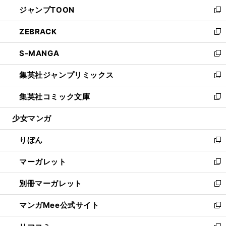
ウ
し
ジャンプTOON
く
で
ド
ィ
い
新
開
ウ
ン
ウ
し
ZEBRACK
く
で
ド
ィ
い
新
開
ウ
ン
ウ
し
S-MANGA
く
で
ド
ィ
い
新
開
ウ
ン
ウ
し
集英社ジャンプリミックス
く
で
ド
ィ
い
新
開
ウ
ン
ウ
し
集英社コミック文庫
く
で
ド
ィ
い
新
開
ウ
ン
ウ
し
少女マンガ
く
で
ド
ィ
い
開
ウ
ン
ウ
りぼん
く
で
ド
ィ
新
開
ウ
ン
し
マーガレット
く
で
ド
い
新
開
ウ
ウ
し
別冊マーガレット
く
で
ィ
い
新
開
ン
ウ
し
マンガMee公式サイト
く
ド
ィ
い
新
ウ
ン
ウ
し