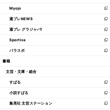
開
ウ
ン
ウ
Myojo
く
で
ド
ィ
新
開
ウ
ン
し
週プレNEWS
く
で
ド
い
新
開
ウ
ウ
し
週プレ グラジャパ!
く
で
ィ
い
新
開
ン
ウ
し
Sportiva
く
ド
ィ
い
新
ウ
ン
ウ
し
パラスポ
で
ド
ィ
い
新
開
ウ
ン
ウ
し
書籍
く
で
ド
ィ
い
開
ウ
ン
ウ
文芸・文庫・総合
く
で
ド
ィ
開
ウ
ン
すばる
く
で
ド
新
開
ウ
し
小説すばる
く
で
い
新
開
ウ
し
集英社 文芸ステーション
く
ィ
い
新
ン
ウ
し