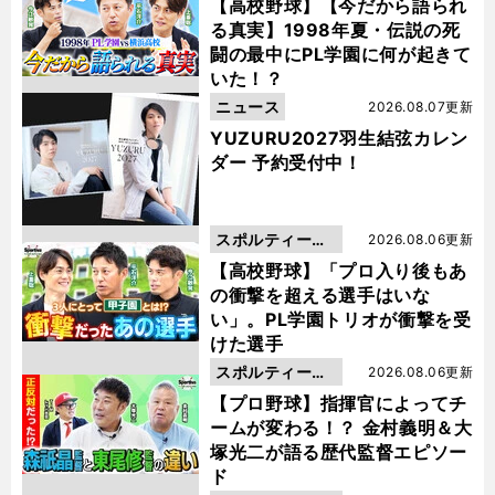
動画
【高校野球】【今だから語られ
る真実】1998年夏・伝説の死
闘の最中にPL学園に何が起きて
いた！？
ニュース
2026.08.07更新
YUZURU2027羽生結弦カレン
ダー 予約受付中！
スポルティーバ
2026.08.06更新
動画
【高校野球】「プロ入り後もあ
の衝撃を超える選手はいな
い」。PL学園トリオが衝撃を受
けた選手
スポルティーバ
2026.08.06更新
動画
【プロ野球】指揮官によってチ
ームが変わる！？ 金村義明＆大
塚光二が語る歴代監督エピソー
ド