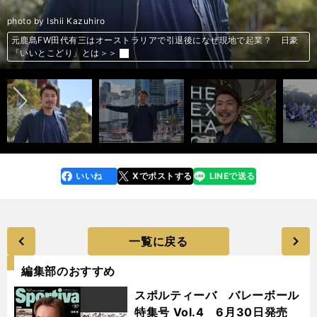
photo by Ishii Kazuhiro
元鹿島FW田代有三はオーストラリアで引退後になぜ現地で起業？ 日豪
元鹿島FW田代有三はオーストラリアで引退後になぜ現地で起業？ 日豪
元鹿島FW田代有三はオーストラリアで引退後になぜ現地で起業？ 日豪
元鹿島FW田代有三はオーストラリアで引退後になぜ現地で起業？ 日豪
元鹿島FW田代有三はオーストラリアで引退後になぜ現地で起業？ 日豪
元鹿島FW田代有三はオーストラリアで引退後になぜ現地で起業？ 日豪
田代有三が現役引退。「鹿島がなければ、プロ生活は５年で終わってい
前へ
「いいとこどり」とは＞＞
「いいとこどり」とは＞＞
「いいとこどり」とは＞＞
「いいとこどり」とは＞＞
「いいとこどり」とは＞＞
「いいとこどり」とは＞＞
た」＞＞
プロ生活14年を全う。田代有三は「未練なくサッカーをやめられた」＞＞
いいね
Xでポストする
LINEで送る
line
faceboo
x
k
一覧に戻る
編集部のおすすめ
スポルティーバ バレーボール
特集号 Vol.4 6月30日発売