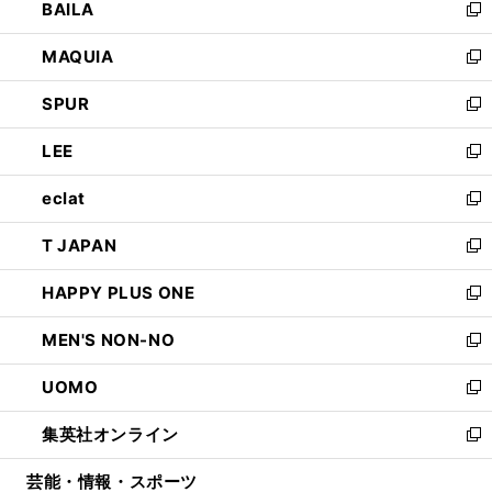
BAILA
く
ィ
い
新
ン
ウ
し
MAQUIA
ド
ィ
い
新
ウ
ン
ウ
し
SPUR
で
ド
ィ
い
新
開
ウ
ン
ウ
し
LEE
く
で
ド
ィ
い
新
開
ウ
ン
ウ
し
eclat
く
で
ド
ィ
い
新
開
ウ
ン
ウ
し
T JAPAN
く
で
ド
ィ
い
新
開
ウ
ン
ウ
し
HAPPY PLUS ONE
く
で
ド
ィ
い
新
開
ウ
ン
ウ
し
MEN'S NON-NO
く
で
ド
ィ
い
新
開
ウ
ン
ウ
し
UOMO
く
で
ド
ィ
い
新
開
ウ
ン
ウ
し
集英社オンライン
く
で
ド
ィ
い
新
開
ウ
ン
ウ
し
芸能・情報・スポーツ
く
で
ド
ィ
い