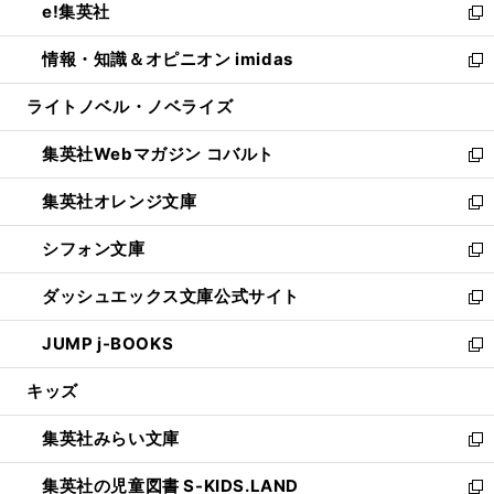
e!集英社
く
で
ド
ィ
い
新
開
ウ
ン
ウ
し
情報・知識＆オピニオン imidas
く
で
ド
ィ
い
新
開
ウ
ン
ウ
し
ライトノベル・ノベライズ
く
で
ド
ィ
い
開
ウ
ン
ウ
集英社Webマガジン コバルト
く
で
ド
ィ
新
開
ウ
ン
し
集英社オレンジ文庫
く
で
ド
い
新
開
ウ
ウ
し
シフォン文庫
く
で
ィ
い
新
開
ン
ウ
し
ダッシュエックス文庫公式サイト
く
ド
ィ
い
新
ウ
ン
ウ
し
JUMP j-BOOKS
で
ド
ィ
い
新
開
ウ
ン
ウ
し
キッズ
く
で
ド
ィ
い
開
ウ
ン
ウ
集英社みらい文庫
く
で
ド
ィ
新
開
ウ
ン
し
集英社の児童図書 S-KIDS.LAND
く
で
ド
い
新