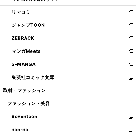
い
新
ウ
ン
ウ
し
リマコミ
で
ド
ィ
い
新
開
ウ
ン
ウ
し
ジャンプTOON
く
で
ド
ィ
い
新
開
ウ
ン
ウ
し
ZEBRACK
く
で
ド
ィ
い
新
開
ウ
ン
ウ
し
マンガMeets
く
で
ド
ィ
い
新
開
ウ
ン
ウ
し
S-MANGA
く
で
ド
ィ
い
新
開
ウ
ン
ウ
し
集英社コミック文庫
く
で
ド
ィ
い
新
開
ウ
ン
ウ
し
取材・ファッション
く
で
ド
ィ
い
開
ウ
ン
ウ
ファッション・美容
く
で
ド
ィ
開
ウ
ン
Seventeen
く
で
ド
新
開
ウ
し
non-no
く
で
い
新