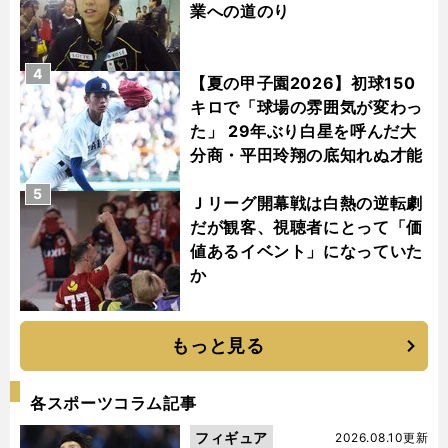
業への道のり
4
【夏の甲子園2026】初球150
キロで「球場の雰囲気が変わっ
た」 29年ぶり白星を呼んだ大
分商・平田玲翔の底知れぬ才能
5
Ｊリーグ開幕戦は白熱の逆転劇
だが観客、視聴者にとって「価
値あるイベント」になっていた
か
もっと見る
各スポーツコラム記事
フィギュア
2026.08.10更新