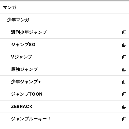
ン
く/
マンガ
ド
閉
ウ
じ
少年マンガ
で
る
開
週刊少年ジャンプ
く
新
し
ジャンプSQ
い
新
ウ
し
Vジャンプ
ィ
い
新
ン
ウ
し
最強ジャンプ
ド
ィ
い
新
ウ
ン
ウ
し
少年ジャンプ+
で
ド
ィ
い
新
開
ウ
ン
ウ
し
ジャンプTOON
く
で
ド
ィ
い
新
開
ウ
ン
ウ
し
ZEBRACK
く
で
ド
ィ
い
新
開
ウ
ン
ウ
し
ジャンプルーキー！
く
で
ド
ィ
い
新
開
ウ
ン
ウ
し