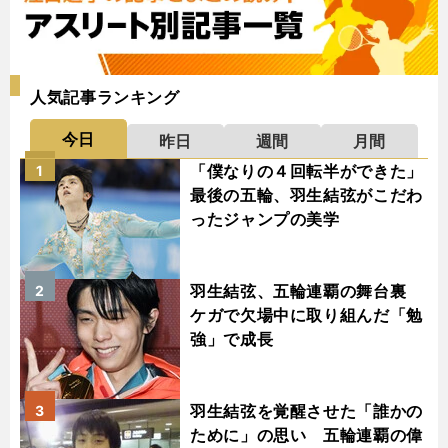
人気記事ランキング
今日
昨日
週間
月間
「僕なりの４回転半ができた」
1
最後の五輪、羽生結弦がこだわ
ったジャンプの美学
羽生結弦、五輪連覇の舞台裏
2
ケガで欠場中に取り組んだ「勉
強」で成長
羽生結弦を覚醒させた「誰かの
3
ために」の思い 五輪連覇の偉