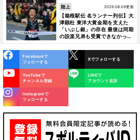
陸上
2026.08.06更新
【箱根駅伝 名ランナー列伝】大
津顕杜 東洋大黄金期を支えた
「いぶし銀」の存在 最後は同期
の設楽兄弟も受賞できなかった
金栗杯に輝く
cebo
X
Facebookで
Xでフォローする
ok
フォローする
uTube
LINE
YouTubeで
LINEで
チャンネル登録
アカウント追加
stagra
Instagramで
m
フォローする