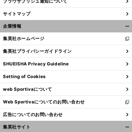
ブラウザプッシュ通知について
。
マ
前
サイトマップ
へ
企業情報
開
く/
集英社ホームページ
新
閉
し
じ
集英社プライバシーガイドライン
い
る
ウ
SHUEISHA Privacy Guideline
ィ
ン
Setting of Cookies
ド
ウ
web Sportivaについて
で
開
Web Sportivaについてのお問い合わせ
く
新
し
広告についてのお問い合わせ
い
ウ
集英社サイト
ィ
開