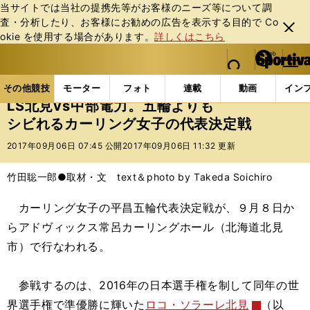
当サイトでは当社の提携先等がお客様のニーズ等について調
査・分析したり、お客様にお勧めの広告を表⽰する⽬的で Co
閉じ
okie を使⽤する場合があります。
詳しくはこちら
る
マイペ
web Sportiva (webスポルティーバ)
検索
メニュ
we
ー
その他競技の記事一覧
その他競技
冬季競技
LS
b
ジ
その他競技
モーター
フォト
連載
動画
イン
ス
LS北見vs中部電力。五輪よりも
ポ
シビれるカーリング女子の代表決定戦
ル
テ
2017年09月06日 07:45 公開
2017年09月06日 11:32 更新
ィ
ー
竹田聡一郎●取材・文 text＆photo by Takeda Soichiro
バ
カーリング女子の平昌五輪代表決定戦が、９月８日か
らアドヴィックス常呂カーリングホール（北海道北見
市）で行なわれる。
参戦するのは、2016年の日本選手権を制して同年の世
界選手権で準優勝に輝いた
ロコ・ソラーレ北見
（以