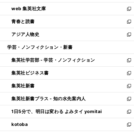
ン
ウ
し
web 集英社文庫
ド
ィ
い
新
ウ
ン
ウ
し
青春と読書
で
ド
ィ
い
新
開
ウ
ン
ウ
し
アジア人物史
く
で
ド
ィ
い
新
開
ウ
ン
ウ
し
学芸・ノンフィクション・新書
く
で
ド
ィ
い
開
ウ
ン
ウ
集英社学芸部 - 学芸・ノンフィクション
く
で
ド
ィ
新
開
ウ
ン
し
集英社ビジネス書
く
で
ド
い
新
開
ウ
ウ
し
集英社新書
く
で
ィ
い
新
開
ン
ウ
し
集英社新書プラス - 知の水先案内人
く
ド
ィ
い
新
ウ
ン
ウ
し
1日5分で、明日は変わる よみタイ yomitai
で
ド
ィ
い
新
開
ウ
ン
ウ
し
kotoba
く
で
ド
ィ
い
新
開
ウ
ン
ウ
し