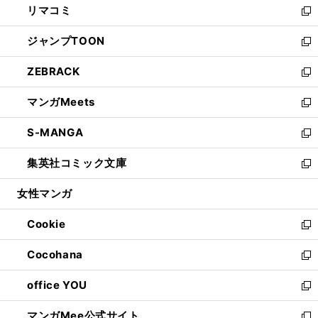
リマコミ
で
ド
ィ
い
新
開
ウ
ン
ウ
し
ジャンプTOON
く
で
ド
ィ
い
新
開
ウ
ン
ウ
し
ZEBRACK
く
で
ド
ィ
い
新
開
ウ
ン
ウ
し
マンガMeets
く
で
ド
ィ
い
新
開
ウ
ン
ウ
し
S-MANGA
く
で
ド
ィ
い
新
開
ウ
ン
ウ
し
集英社コミック文庫
く
で
ド
ィ
い
新
開
ウ
ン
ウ
し
女性マンガ
く
で
ド
ィ
い
開
ウ
ン
ウ
Cookie
く
で
ド
ィ
新
開
ウ
ン
し
Cocohana
く
で
ド
い
新
開
ウ
ウ
し
office YOU
く
で
ィ
い
新
開
ン
ウ
し
マンガMee公式サイト
く
ド
ィ