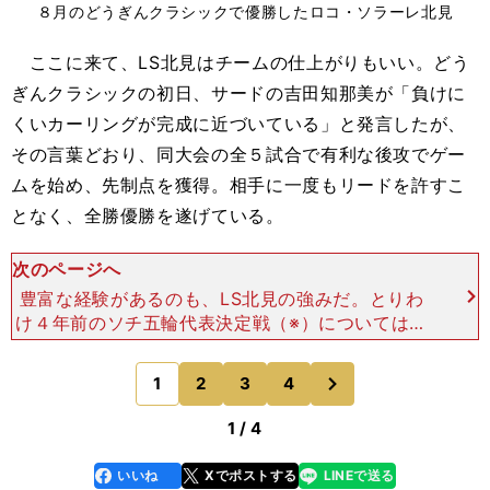
８月のどうぎんクラシックで優勝したロコ・ソラーレ北見
ここに来て、LS北見はチームの仕上がりもいい。どう
ぎんクラシックの初日、サードの吉田知那美が「負けに
くいカーリングが完成に近づいている」と発言したが、
その言葉どおり、同大会の全５試合で有利な後攻でゲー
ムを始め、先制点を獲得。相手に一度もリードを許すこ
となく、全勝優勝を遂げている。
次のページへ
豊富な経験があるのも、LS北見の強みだ。とりわ
け４年前のソチ五輪代表決定戦（※）については、
サードの吉田知とスキップの藤澤五月はそれぞれ別
のチームに在籍していたが、チーム全員がその舞台
次
1
2
3
4
のページへ
を経験しているの
1 / 4
いいね
Xでポストする
LINEで送る
line
faceboo
x
k