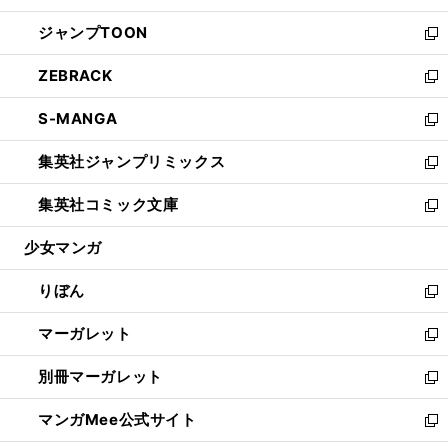
開
ウ
ン
ウ
し
ジャンプTOON
く
で
ド
ィ
い
新
開
ウ
ン
ウ
し
ZEBRACK
く
で
ド
ィ
い
新
開
ウ
ン
ウ
し
S-MANGA
く
で
ド
ィ
い
新
開
ウ
ン
ウ
し
集英社ジャンプリミックス
く
で
ド
ィ
い
新
開
ウ
ン
ウ
し
集英社コミック文庫
く
で
ド
ィ
い
新
開
ウ
ン
ウ
し
少女マンガ
く
で
ド
ィ
い
開
ウ
ン
ウ
りぼん
く
で
ド
ィ
新
開
ウ
ン
し
マーガレット
く
で
ド
い
新
開
ウ
ウ
し
別冊マーガレット
く
で
ィ
い
新
開
ン
ウ
し
マンガMee公式サイト
く
ド
ィ
い
新
ウ
ン
ウ
し