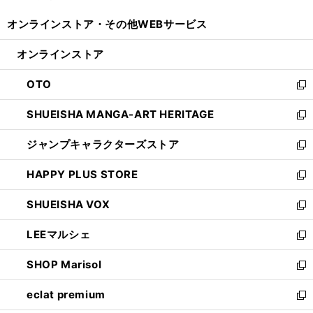
開
ウ
ウ
し
オンラインストア・
その他WEBサービス
く
で
ィ
い
開
ン
ウ
オンラインストア
く
ド
ィ
ウ
ン
OTO
で
ド
新
開
ウ
し
SHUEISHA MANGA-ART HERITAGE
く
で
い
新
開
ウ
し
ジャンプキャラクターズストア
く
ィ
い
新
ン
ウ
し
HAPPY PLUS STORE
ド
ィ
い
新
ウ
ン
ウ
し
SHUEISHA VOX
で
ド
ィ
い
新
開
ウ
ン
ウ
し
LEEマルシェ
く
で
ド
ィ
い
新
開
ウ
ン
ウ
し
SHOP Marisol
く
で
ド
ィ
い
新
開
ウ
ン
ウ
し
eclat premium
く
で
ド
ィ
い
新
開
ウ
ン
ウ
し