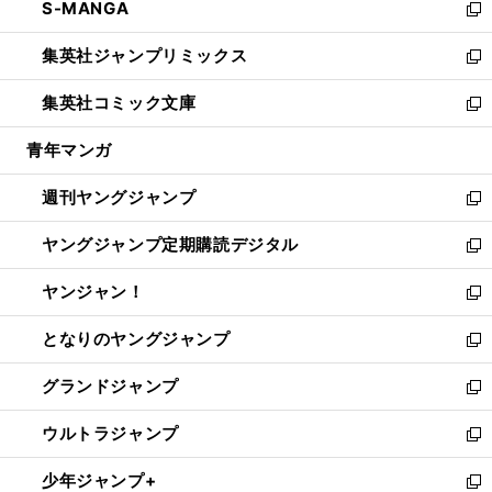
S-MANGA
く
で
ド
ィ
い
新
開
ウ
ン
ウ
し
集英社ジャンプリミックス
く
で
ド
ィ
い
新
開
ウ
ン
ウ
し
集英社コミック文庫
く
で
ド
ィ
い
新
開
ウ
ン
ウ
し
青年マンガ
く
で
ド
ィ
い
開
ウ
ン
ウ
週刊ヤングジャンプ
く
で
ド
ィ
新
開
ウ
ン
し
ヤングジャンプ定期購読デジタル
く
で
ド
い
新
開
ウ
ウ
し
ヤンジャン！
く
で
ィ
い
新
開
ン
ウ
し
となりのヤングジャンプ
く
ド
ィ
い
新
ウ
ン
ウ
し
グランドジャンプ
で
ド
ィ
い
新
開
ウ
ン
ウ
し
ウルトラジャンプ
く
で
ド
ィ
い
新
開
ウ
ン
ウ
し
少年ジャンプ+
く
で
ド
ィ
い
新