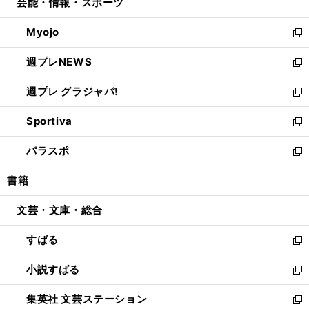
芸能・情報・スポーツ
く
で
ド
ィ
い
開
ウ
ン
ウ
Myojo
く
で
ド
ィ
新
開
ウ
ン
し
週プレNEWS
く
で
ド
い
新
開
ウ
ウ
し
週プレ グラジャパ!
く
で
ィ
い
新
開
ン
ウ
し
Sportiva
く
ド
ィ
い
新
ウ
ン
ウ
し
パラスポ
で
ド
ィ
い
新
開
ウ
ン
ウ
し
書籍
く
で
ド
ィ
い
開
ウ
ン
ウ
文芸・文庫・総合
く
で
ド
ィ
開
ウ
ン
すばる
く
で
ド
新
開
ウ
し
小説すばる
く
で
い
新
開
ウ
し
集英社 文芸ステーション
く
ィ
い
新