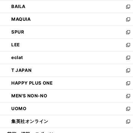
開
ウ
し
BAILA
く
ィ
い
新
ン
ウ
し
MAQUIA
ド
ィ
い
新
ウ
ン
ウ
し
SPUR
で
ド
ィ
い
新
開
ウ
ン
ウ
し
LEE
く
で
ド
ィ
い
新
開
ウ
ン
ウ
し
eclat
く
で
ド
ィ
い
新
開
ウ
ン
ウ
し
T JAPAN
く
で
ド
ィ
い
新
開
ウ
ン
ウ
し
HAPPY PLUS ONE
く
で
ド
ィ
い
新
開
ウ
ン
ウ
し
MEN'S NON-NO
く
で
ド
ィ
い
新
開
ウ
ン
ウ
し
UOMO
く
で
ド
ィ
い
新
開
ウ
ン
ウ
し
集英社オンライン
く
で
ド
ィ
い
新
開
ウ
ン
ウ
し