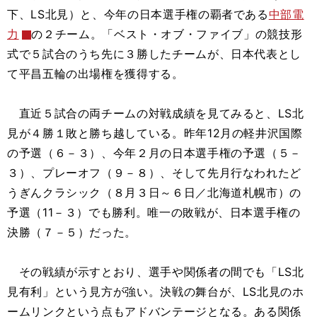
下、LS北見）と、今年の日本選手権の覇者である
中部電
力
の２チーム。「ベスト・オブ・ファイブ」の競技形
式で５試合のうち先に３勝したチームが、日本代表とし
て平昌五輪の出場権を獲得する。
直近５試合の両チームの対戦成績を見てみると、LS北
見が４勝１敗と勝ち越している。昨年12月の軽井沢国際
の予選（６－３）、今年２月の日本選手権の予選（５－
３）、プレーオフ（９－８）、そして先月行なわれたど
うぎんクラシック（８月３日～６日／北海道札幌市）の
予選（11－３）でも勝利。唯一の敗戦が、日本選手権の
決勝（７－５）だった。
その戦績が示すとおり、選手や関係者の間でも「LS北
見有利」という見方が強い。決戦の舞台が、LS北見のホ
ームリンクという点もアドバンテージとなる。ある関係