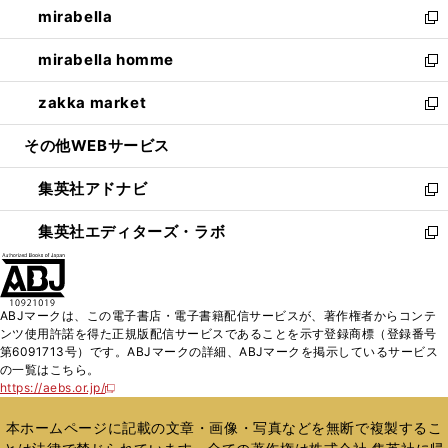
mirabella
く
で
ド
ィ
い
新
開
ウ
ン
ウ
し
mirabella homme
く
で
ド
ィ
い
新
開
ウ
ン
ウ
し
zakka market
く
で
ド
ィ
い
新
開
ウ
ン
ウ
し
その他WEBサービス
く
で
ド
ィ
い
開
ウ
ン
ウ
集英社アドナビ
く
で
ド
ィ
新
開
ウ
ン
し
集英社エディターズ・ラボ
く
で
ド
い
新
開
ウ
ウ
し
く
で
ィ
い
開
ン
ウ
ABJマークは、この電子書店・電子書籍配信サービスが、著作権者からコンテ
く
ド
ィ
ンツ使用許諾を得た正規版配信サービスであることを示す登録商標（登録番号
ウ
ン
第6091713号）です。ABJマークの詳細、ABJマークを掲示しているサービス
で
ド
の一覧はこちら。
開
ウ
https://aebs.or.jp/
新
く
で
し
い
開
本ホームページに記載の文章・画像・写真などを無断で複製するこ
ウ
く