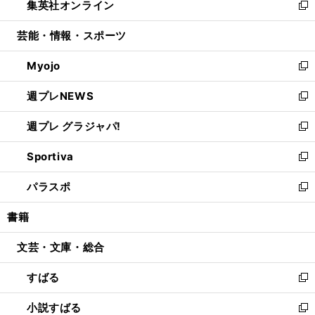
集英社オンライン
く
で
ド
ィ
い
新
開
ウ
ン
ウ
し
芸能・情報・スポーツ
く
で
ド
ィ
い
開
ウ
ン
ウ
Myojo
く
で
ド
ィ
新
開
ウ
ン
し
週プレNEWS
く
で
ド
い
新
開
ウ
ウ
し
週プレ グラジャパ!
く
で
ィ
い
新
開
ン
ウ
し
Sportiva
く
ド
ィ
い
新
ウ
ン
ウ
し
パラスポ
で
ド
ィ
い
新
開
ウ
ン
ウ
し
書籍
く
で
ド
ィ
い
開
ウ
ン
ウ
文芸・文庫・総合
く
で
ド
ィ
開
ウ
ン
すばる
く
で
ド
新
開
ウ
し
小説すばる
く
で
い
新