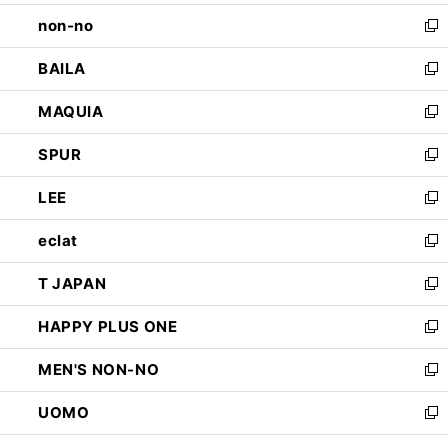
開
ウ
し
non-no
く
で
い
新
開
ウ
し
BAILA
く
ィ
い
新
ン
ウ
し
MAQUIA
ド
ィ
い
新
ウ
ン
ウ
し
SPUR
で
ド
ィ
い
新
開
ウ
ン
ウ
し
LEE
く
で
ド
ィ
い
新
開
ウ
ン
ウ
し
eclat
く
で
ド
ィ
い
新
開
ウ
ン
ウ
し
T JAPAN
く
で
ド
ィ
い
新
開
ウ
ン
ウ
し
HAPPY PLUS ONE
く
で
ド
ィ
い
新
開
ウ
ン
ウ
し
MEN'S NON-NO
く
で
ド
ィ
い
新
開
ウ
ン
ウ
し
UOMO
く
で
ド
ィ
い
新
開
ウ
ン
ウ
し