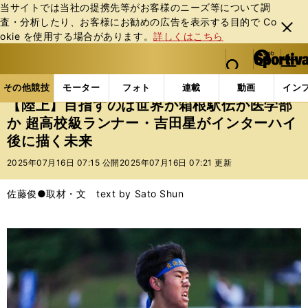
当サイトでは当社の提携先等がお客様のニーズ等について調
査・分析したり、お客様にお勧めの広告を表⽰する⽬的で Co
閉じ
okie を使⽤する場合があります。
詳しくはこちら
る
マイペ
web Sportiva (webスポルティーバ)
検索
メニュ
we
ー
その他競技の記事一覧
陸上
【陸上】目指すのは世界
b
ジ
その他競技
モーター
フォト
連載
動画
イン
ス
【陸上】目指すのは世界か箱根駅伝か医学部
ポ
か 超高校級ランナー・吉田星がインターハイ
ル
後に描く未来
テ
ィ
2025年07月16日 07:15 公開
2025年07月16日 07:21 更新
ー
バ
佐藤俊●取材・文 text by Sato Shun