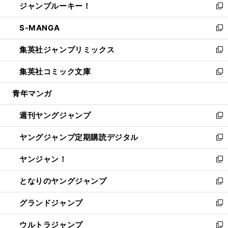
ジャンプルーキー！
く
で
ド
ィ
い
新
開
ウ
ン
ウ
し
S-MANGA
く
で
ド
ィ
い
新
開
ウ
ン
ウ
し
集英社ジャンプリミックス
く
で
ド
ィ
い
新
開
ウ
ン
ウ
し
集英社コミック文庫
く
で
ド
ィ
い
新
開
ウ
ン
ウ
し
青年マンガ
く
で
ド
ィ
い
開
ウ
ン
ウ
週刊ヤングジャンプ
く
で
ド
ィ
新
開
ウ
ン
し
ヤングジャンプ定期購読デジタル
く
で
ド
い
新
開
ウ
ウ
し
ヤンジャン！
く
で
ィ
い
新
開
ン
ウ
し
となりのヤングジャンプ
く
ド
ィ
い
新
ウ
ン
ウ
し
グランドジャンプ
で
ド
ィ
い
新
開
ウ
ン
ウ
し
ウルトラジャンプ
く
で
ド
ィ
い
新