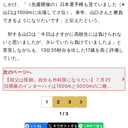
しかけ、「（先週開催の）日本選手権も見ていました（※
山口は
1500m
に出場して２位）。来年、山口さんと勝負
できるようになりたいです」と伝えたという。
対する山口は「今日はさすがに高校生には負けられな
いと思いましたが、タレていたら負けていましたよ」と
苦笑しながらも、
13
分
35
秒台を出した
17
歳を高く評価し
ていた。
次のページへ
【祖父は医師。自分も外科医になりたい】７月25
日開幕のインターハイは1500mと5000mの二種目
に出場予定 photo by Sato Shun この日の吉田
のタイムは、高２歴代２位。昨年４月の
次
1
2
3
のページへ
1 / 3
いいね
Xでポストする
LINEで送る
line
faceboo
x