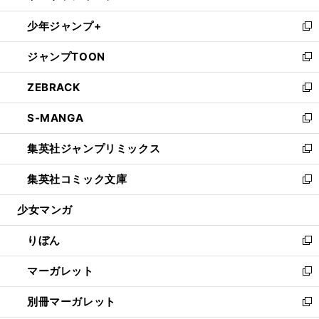
開
ウ
ン
ウ
し
少年ジャンプ+
く
で
ド
ィ
い
新
開
ウ
ン
ウ
し
ジャンプTOON
く
で
ド
ィ
い
新
開
ウ
ン
ウ
し
ZEBRACK
く
で
ド
ィ
い
新
開
ウ
ン
ウ
し
S-MANGA
く
で
ド
ィ
い
新
開
ウ
ン
ウ
し
集英社ジャンプリミックス
く
で
ド
ィ
い
新
開
ウ
ン
ウ
し
集英社コミック文庫
く
で
ド
ィ
い
新
開
ウ
ン
ウ
し
少女マンガ
く
で
ド
ィ
い
開
ウ
ン
ウ
りぼん
く
で
ド
ィ
新
開
ウ
ン
し
マーガレット
く
で
ド
い
新
開
ウ
ウ
し
別冊マーガレット
く
で
ィ
い
新
開
ン
ウ