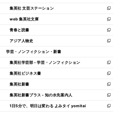
開
ウ
し
集英社 文芸ステーション
く
ィ
い
新
ン
ウ
し
web 集英社文庫
ド
ィ
い
新
ウ
ン
ウ
し
青春と読書
で
ド
ィ
い
新
開
ウ
ン
ウ
し
アジア人物史
く
で
ド
ィ
い
新
開
ウ
ン
ウ
し
学芸・ノンフィクション・新書
く
で
ド
ィ
い
開
ウ
ン
ウ
集英社学芸部 - 学芸・ノンフィクション
く
で
ド
ィ
新
開
ウ
ン
し
集英社ビジネス書
く
で
ド
い
新
開
ウ
ウ
し
集英社新書
く
で
ィ
い
新
開
ン
ウ
し
集英社新書プラス - 知の水先案内人
く
ド
ィ
い
新
ウ
ン
ウ
し
1日5分で、明日は変わる よみタイ yomitai
で
ド
ィ
い
新
開
ウ
ン
ウ
し