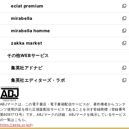
ン
ウ
し
eclat premium
く
で
ド
ィ
い
新
開
ウ
ン
ウ
し
mirabella
く
で
ド
ィ
い
新
開
ウ
ン
ウ
し
mirabella homme
く
で
ド
ィ
い
新
開
ウ
ン
ウ
し
zakka market
く
で
ド
ィ
い
新
開
ウ
ン
ウ
し
その他WEBサービス
く
で
ド
ィ
い
開
ウ
ン
ウ
集英社アドナビ
く
で
ド
ィ
新
開
ウ
ン
し
集英社エディターズ・ラボ
く
で
ド
い
新
開
ウ
ウ
し
く
で
ィ
い
開
ン
ウ
ABJマークは、この電子書店・電子書籍配信サービスが、著作権者からコンテ
く
ド
ィ
ンツ使用許諾を得た正規版配信サービスであることを示す登録商標（登録番号
ウ
ン
第6091713号）です。ABJマークの詳細、ABJマークを掲示しているサービス
で
ド
の一覧はこちら。
開
ウ
https://aebs.or.jp/
新