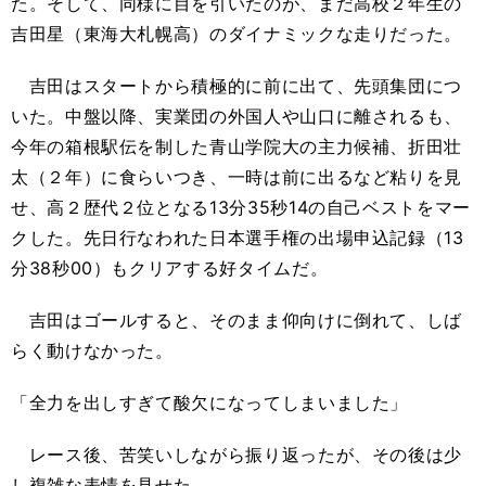
た。そして、同様に目を引いたのが、まだ高校２年生の
吉田星（東海大札幌高）のダイナミックな走りだった。
吉田はスタートから積極的に前に出て、先頭集団につ
いた。中盤以降、実業団の外国人や山口に離されるも、
今年の箱根駅伝を制した青山学院大の主力候補、折田壮
太（２年）に食らいつき、一時は前に出るなど粘りを見
せ、高２歴代２位となる
13
分
35
秒
14
の自己ベストをマー
クした。先日行なわれた日本選手権の出場申込記録（
13
分
38
秒
00
）もクリアする好タイムだ。
吉田はゴールすると、そのまま仰向けに倒れて、しば
らく動けなかった。
「全力を出しすぎて酸欠になってしまいました」
レース後、苦笑いしながら振り返ったが、その後は少
し複雑な表情を見せた。