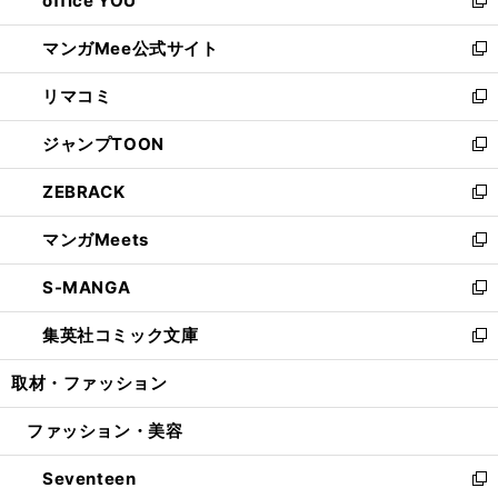
office YOU
で
ィ
い
新
開
ン
ウ
し
マンガMee公式サイト
く
ド
ィ
い
新
ウ
ン
ウ
し
リマコミ
で
ド
ィ
い
新
開
ウ
ン
ウ
し
ジャンプTOON
く
で
ド
ィ
い
新
開
ウ
ン
ウ
し
ZEBRACK
く
で
ド
ィ
い
新
開
ウ
ン
ウ
し
マンガMeets
く
で
ド
ィ
い
新
開
ウ
ン
ウ
し
S-MANGA
く
で
ド
ィ
い
新
開
ウ
ン
ウ
し
集英社コミック文庫
く
で
ド
ィ
い
新
開
ウ
ン
ウ
し
取材・ファッション
く
で
ド
ィ
い
開
ウ
ン
ウ
ファッション・美容
く
で
ド
ィ
開
ウ
ン
Seventeen
く
で
ド
新