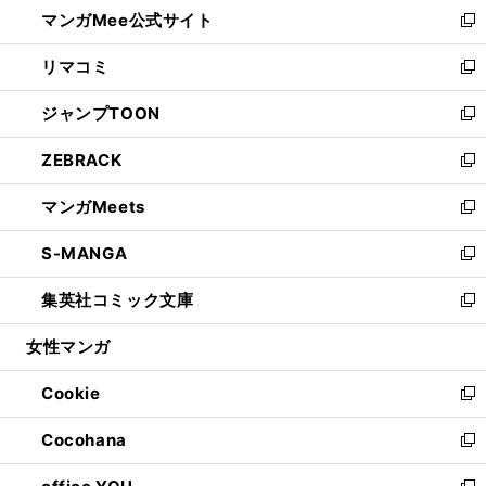
し
マンガMee公式サイト
く
ド
ィ
い
新
ウ
ン
ウ
し
リマコミ
で
ド
ィ
い
新
開
ウ
ン
ウ
し
ジャンプTOON
く
で
ド
ィ
い
新
開
ウ
ン
ウ
し
ZEBRACK
く
で
ド
ィ
い
新
開
ウ
ン
ウ
し
マンガMeets
く
で
ド
ィ
い
新
開
ウ
ン
ウ
し
S-MANGA
く
で
ド
ィ
い
新
開
ウ
ン
ウ
し
集英社コミック文庫
く
で
ド
ィ
い
新
開
ウ
ン
ウ
し
女性マンガ
く
で
ド
ィ
い
開
ウ
ン
ウ
Cookie
く
で
ド
ィ
新
開
ウ
ン
し
Cocohana
く
で
ド
い
新
開
ウ
ウ
し
く