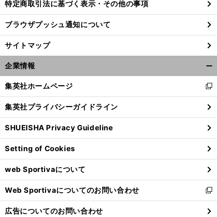
特定商取引法に基づく表示・その他の事項
ブラウザプッシュ通知について
サイトマップ
企業情報
開
く/
集英社ホームページ
新
閉
し
じ
集英社プライバシーガイドライン
い
る
ウ
SHUEISHA Privacy Guideline
ィ
ン
Setting of Cookies
ド
ウ
web Sportivaについて
で
開
Web Sportivaについてのお問い合わせ
く
新
し
広告についてのお問い合わせ
い