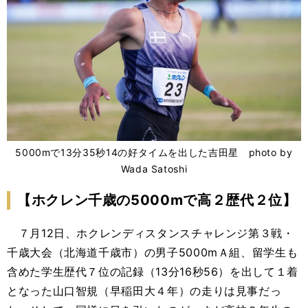
5000mで13分35秒14の好タイムを出した吉田星 photo by
Wada Satoshi
【ホクレン千歳の
5000m
で高２歴代２位】
７月
12
日、ホクレンディスタンスチャレンジ第３戦・
千歳大会（北海道千歳市）の男子
5000m
Ａ組、留学生も
含めた学生歴代７位の記録（
13
分
16
秒
56
）を出して１着
となった山口智規（早稲田大４年）の走りは見事だっ