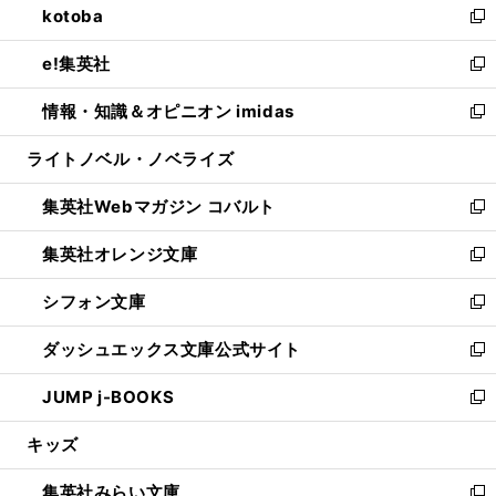
kotoba
く
で
ド
ィ
い
新
開
ウ
ン
ウ
し
e!集英社
く
で
ド
ィ
い
新
開
ウ
ン
ウ
し
情報・知識＆オピニオン imidas
く
で
ド
ィ
い
新
開
ウ
ン
ウ
し
ライトノベル・ノベライズ
く
で
ド
ィ
い
開
ウ
ン
ウ
集英社Webマガジン コバルト
く
で
ド
ィ
新
開
ウ
ン
し
集英社オレンジ文庫
く
で
ド
い
新
開
ウ
ウ
し
シフォン文庫
く
で
ィ
い
新
開
ン
ウ
し
ダッシュエックス文庫公式サイト
く
ド
ィ
い
新
ウ
ン
ウ
し
JUMP j-BOOKS
で
ド
ィ
い
新
開
ウ
ン
ウ
し
キッズ
く
で
ド
ィ
い
開
ウ
ン
ウ
集英社みらい文庫
く
で
ド
ィ