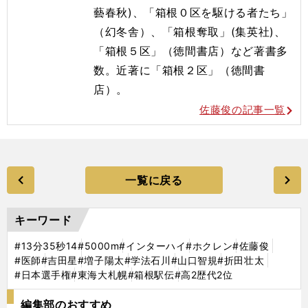
藝春秋)、「箱根０区を駆ける者たち」
（幻冬舎）、「箱根奪取」(集英社)、
「箱根５区」（徳間書店）など著書多
数。近著に「箱根２区」（徳間書
店）。
佐藤俊の記事一覧
一覧に戻る
キーワード
#13分35秒14
#5000m
#インターハイ
#ホクレン
#佐藤俊
#医師
#吉田星
#増子陽太
#学法石川
#山口智規
#折田壮太
#日本選手権
#東海大札幌
#箱根駅伝
#高2歴代2位
編集部のおすすめ