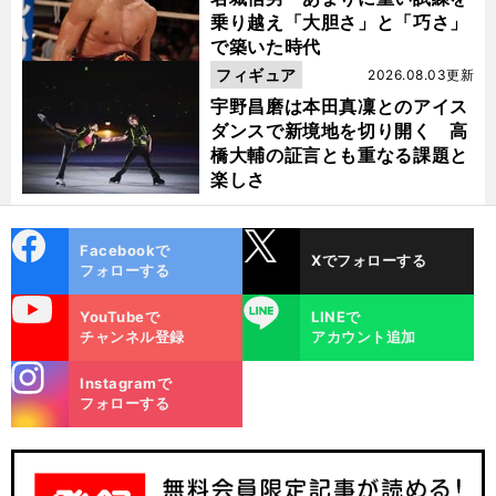
乗り越え「大胆さ」と「巧さ」
で築いた時代
フィギュア
2026.08.03更新
宇野昌磨は本田真凜とのアイス
ダンスで新境地を切り開く 高
橋大輔の証言とも重なる課題と
楽しさ
cebo
X
Facebookで
Xでフォローする
ok
フォローする
uTube
LINE
、
・
々
・
YouTubeで
LINEで
前
へ
5000
3000
チャンネル登録
アカウント追加
stagra
Instagramで
m
フォローする