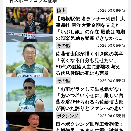
各スポーツコラム記事
陸上
2026.08.06更新
【箱根駅伝 名ランナー列伝】大
津顕杜 東洋大黄金期を支えた
「いぶし銀」の存在 最後は同期
の設楽兄弟も受賞できなかった
金栗杯に輝く
その他
2026.08.05更新
佐藤慎太郎が描く引き際の美学
「弱くなる自分も見せたい」
50代の競輪人生に影響を与え
る伏見俊昭の死にも言及
その他
2026.08.05更新
「お前がラクして生意気だな」
「あいつ若いくせに」厳しい言
葉を浴びせられるも佐藤慎太郎
が貫いた誇りとファンへの思い
ボクシング
2026.08.05更新
日本ボクシング世界王者列伝：
名城信男 あまりに重い試練を