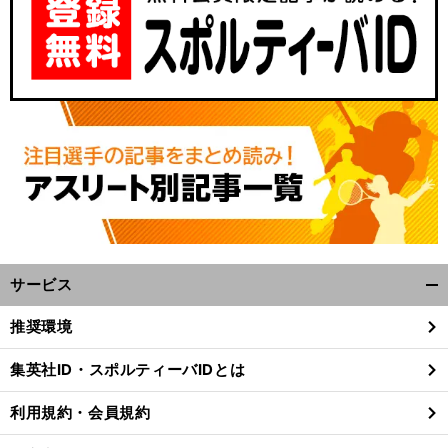
サービス
開
く/
推奨環境
閉
じ
集英社ID・スポルティーバIDとは
る
利用規約・会員規約