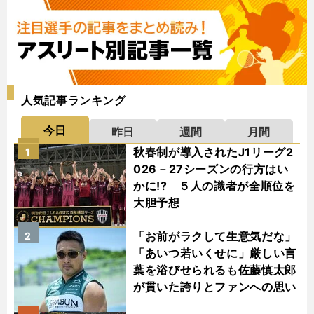
人気記事ランキング
今日
昨日
週間
月間
秋春制が導入されたJ1リーグ2
1
026－27シーズンの行方はい
かに!? ５人の識者が全順位を
大胆予想
「お前がラクして生意気だな」
2
「あいつ若いくせに」厳しい言
葉を浴びせられるも佐藤慎太郎
が貫いた誇りとファンへの思い