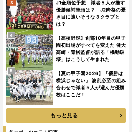
J1全順位予想 識者５人が推す
3
優勝候補筆頭は？ J2降格の憂
き目に遭いそうな３クラブと
は？
4
【高校野球】創部10年目の甲子
園初出場がすべてを変えた 健大
高崎・青栁監督が語る「機動破
壊」はこうして生まれた
5
【夏の甲子園2026】「優勝は
横浜じゃない」 波乱必至の組み
合わせで識者５人が選んだ優勝
校はここだ！
もっと見る