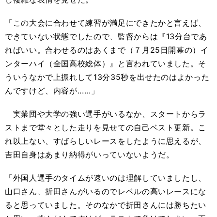
「この大会に合わせて練習が満足にできたかと言えば、
できていない状態でしたので、監督からは『
13
分台であ
ればいい。合わせるのはあくまで（７月
25
日開幕の）イ
ンターハイ（全国高校総体）』と言われていました。そ
ういうなかで上振れして
13
分
35
秒を出せたのはよかった
んですけど、内容が......」
実業団や大学の強い選手がいるなか、スタートからラ
ストまで堂々とした走りを見せての自己ベスト更新。こ
れ以上ない、すばらしいレースをしたように思えるが、
吉田自身はあまり納得がいっていないようだ。
「外国人選手のタイムが速いのは理解していましたし、
山口さん、折田さんがいるのでレベルの高いレースにな
ると思っていました。そのなかで折田さんには勝ちたい