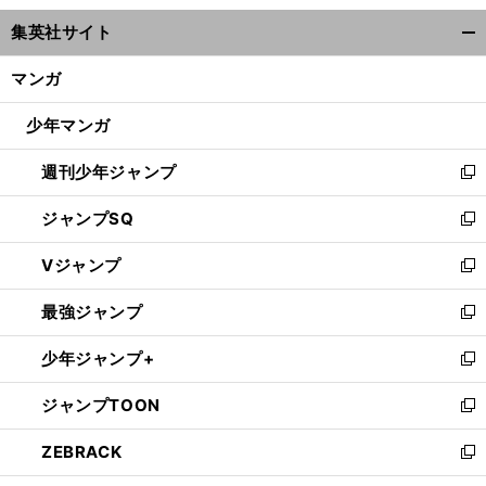
ウ
集英社サイト
ィ
開
ン
く/
マンガ
ド
閉
ウ
じ
少年マンガ
で
る
開
週刊少年ジャンプ
く
新
し
ジャンプSQ
い
新
ウ
し
Vジャンプ
ィ
い
新
ン
ウ
し
最強ジャンプ
ド
ィ
い
新
ウ
ン
ウ
し
少年ジャンプ+
で
ド
ィ
い
新
開
ウ
ン
ウ
し
ジャンプTOON
く
で
ド
ィ
い
新
開
ウ
ン
ウ
し
ZEBRACK
く
で
ド
ィ
い
新
開
ウ
ン
ウ
し