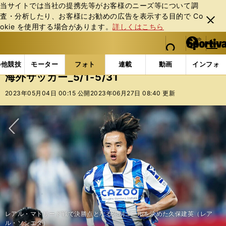
当サイトでは当社の提携先等がお客様のニーズ等について調
査・分析したり、お客様にお勧めの広告を表⽰する⽬的で Co
閉じ
okie を使⽤する場合があります。
詳しくはこちら
る
マイペ
web Sportiva (webスポルティーバ)
検索
メニュ
we
ー
フォトギャラリー
コラムフォト
海外サッカー_5/1-5
b
ジ
の他競技
モーター
フォト
連載
動画
インフォ
ス
海外サッカー_5/1-5/31
ポ
ル
2023年05月04日 00:15 公開
2023年06月27日 08:40 更新
テ
ィ
ー
バ
次へ
レアル・マドリード戦で決勝点となる先制ゴールを決めた久保建英（レア
１－０で勝利したマンチェスター・ユナイテッド戦にフル出場した三笘薫
今シーズン、ゴールを取りまくっている、マンチェスター・シティのハーラ
レアル・マドリードのベンゼマ（右）とヴィニシウス（左）のコンビは相手
リュディガーにボールを下げたあと、レアル・マドリードはどのように相手
セバージョスが斜めに、ヴィニシウスが縦に抜けてロングボールを引き出
レアル・マドリード戦で同点ゴールを決めたケヴィン・デ・ブライネ（マン
Ｌ・マルティネスがボールを触ると見せてスルー。あとから走り込んだムヒ
レアル・マドリードを４－０で破ったマンチェスター・シティのベルナル
前節ジローナ戦でダビド・シルバのゴールをアシストした久保建英（レア
ウォーカーが受けたあと、マンチェスター・シティはどのように相手を崩し
中のデ・ブライネがパスを受け、ポケットにフリーで入ったベルナルド・シ
バルセロナ戦に後半13分から出場、勝利に貢献した久保建英（レアル・ソシ
現在はグールニク・ザブジェ（ポーランド）に所属するルーカス・ポドルス
セルティックでリーグ連覇を決め、喜ぶ旗手怜央
プレミア王者マンチェスター・シティ戦にフル出場した三笘薫（ブライト
現在はアル・ナスル（サウジアラビア）に所属するクリスティアーノ・ロナ
マンチェスター・ユナイテッド、ウェールズ代表で活躍したライアン・ギグ
来季のチャンピオンズリーグ出場が決まり歓喜に沸く久保建英らレアル・ソ
ヨーロッパリーグ決勝をセビージャと戦うローマのジョゼ・モウリーニョ監
ル・ソシエダ）
（ブライトン）
新生森保ジャパンにも招集された上田綺世
上田綺世はなぜゴールを量産できているのか
ンド
にとって脅威だ
2002－03シーズンのチャンピオンズリーグ準決勝のインテル対ミラン戦
を崩したか
し、ゴール前中央を空けた
チェスター・シティ）
ミラン戦で先制ゴールを決めたエディン・ジェコ（インテル）
レアルのエンブレムを指さしてキスをするヴィニシウス
左サイドからクロスが入ったあと、インテルはどのようにゴールを決めたか
タリアンが受けて突破し、ゴールを決めた
ド・シウバとアーリング・ハーランド
ル・ソシエダ）
ニューカッスル戦でチャンスをつくれなかった三笘薫（ブライトン）
たか
ウバへスルーパス
エダ）
サウサンプトン戦に先発、決勝点をアシストした三笘薫（ブライトン）
キ
バレンシアで活躍したアルゼンチン代表キリ・ゴンサレス
移籍のニュースが絶えない鎌田大地の心境は？
パリ・サンジェルマン退団が決定的だと言われているリオネル・メッシ
大事な試合で今季５ゴール目を決めた遠藤航
旗手怜央はケガで戦線離脱の苦しい時期を乗り越え、リーグ連覇に貢献した
ン）
ウド
ス
アルメリア戦で決勝ゴールを決めた久保建英（レアル・ソシエダ）
シエダの選手たち
NKヴァラジュディンで３シーズン目を戦う浦田樹
NKヴァラジュディンのチームメイトとくつろぐ浦田樹
バルセロナはラ・リーガで４シーズンぶりの優勝をはたした
督
18歳でオランダにきた菅原由勢も22歳になった