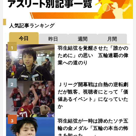
人気記事ランキング
今日
昨日
週間
月間
羽生結弦を覚醒させた「誰かの
1
ために」の思い 五輪連覇の偉
業への道のり
Ｊリーグ開幕戦は白熱の逆転劇
2
だが観客、視聴者にとって「価
値あるイベント」になっていた
か
羽生結弦が一時は諦めたソチ五
3
輪の金メダル「五輪の本当の怖
さを知った......」