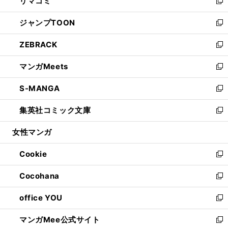
リマコミ
で
ド
ィ
い
新
開
ウ
ン
ウ
し
ジャンプTOON
く
で
ド
ィ
い
新
開
ウ
ン
ウ
し
ZEBRACK
く
で
ド
ィ
い
新
開
ウ
ン
ウ
し
マンガMeets
く
で
ド
ィ
い
新
開
ウ
ン
ウ
し
S-MANGA
く
で
ド
ィ
い
新
開
ウ
ン
ウ
し
集英社コミック文庫
く
で
ド
ィ
い
新
開
ウ
ン
ウ
し
女性マンガ
く
で
ド
ィ
い
開
ウ
ン
ウ
Cookie
く
で
ド
ィ
新
開
ウ
ン
し
Cocohana
く
で
ド
い
新
開
ウ
ウ
し
office YOU
く
で
ィ
い
新
開
ン
ウ
し
マンガMee公式サイト
く
ド
ィ
い
新