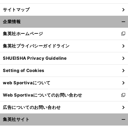
サイトマップ
企業情報
開
く/
集英社ホームページ
新
閉
し
じ
集英社プライバシーガイドライン
い
る
ウ
SHUEISHA Privacy Guideline
ィ
ン
Setting of Cookies
ド
ウ
web Sportivaについて
で
開
Web Sportivaについてのお問い合わせ
く
新
し
広告についてのお問い合わせ
い
ウ
集英社サイト
ィ
開
ン