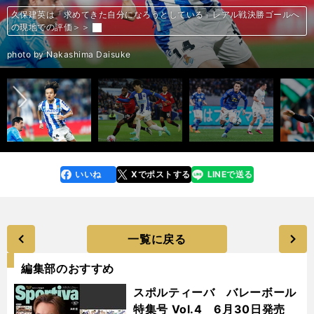
旗手怜央がリーグ優勝を決めた試合のハーフタイムにポステコグルー監督
久保建英は「求めてきた自分になろうとしている」レアル戦決勝ゴールへ
三笘薫が克服すべき課題が見えたマンＵ戦 一流ウイングの証である「縦
上田綺世が感じた日本とベルギーのサッカー文化の大きな違い「ボールを
上田綺世が語るベルギーで成功した理由 常に動き出し続ける→監督が
マンチェスター・シティの「今までにない強さ」を風間八宏が解説 CL準
風間八宏が解き明かすレアル・マドリードの「特殊な能力」の正体 シティ
ミラン＆インテル、ヨーロッパの舞台から消える屈辱からの復活。CL準
レアル・マドリードの変幻自在の戦いぶりはCL準決勝でも発揮されるか
レアル・マドリードの変幻自在の戦いぶりはCL準決勝でも発揮されるか
マンチェスター・シティの不安要素は３点 CLレアル戦で見えたフォーメ
ミランはインテルを逆転できるか CL準決勝第２戦のカギは第１戦を負
「あいつにはパスをするな」と言われたFWヴィニシウスは、どうやって
CLミラノダービーでインテルが勝利 左クロスから中央を鮮やかに抜けた
CLミラノダービーでインテルが勝利 左クロスから中央を鮮やかに抜けた
マンチェスター・シティがレアルに圧勝した理由 ヴィニシウスを怖がら
久保建英はどうバルサを攻略するのか 前節も現地紙最高点、いまや１対１
三笘薫がニューカッスル戦で見せた「優等生的」なプレー。マンＣグリー
マンチェスター・シティがCL頂点へ王手 難敵レアル・マドリードを崩し
マンチェスター・シティがCL頂点へ王手 難敵レアル・マドリードを崩し
久保建英、バルサ戦歴史的勝利に「助演」で貢献 確実に仕事をやり遂げる
三笘薫は「出場時間モンスター」で決勝弾アシスト EL出場権獲得もこの
三笘薫に連なる特別なポジションの名手たち 独断で選ぶ「世界の左ウイン
三笘薫そっくりのプレーぶり かつてイングランドに日本のサッカーファン
「ジャーナリストの人たちは、あまりにも知らない人が多い」鎌田大地が
メッシの目の前にある移籍の選択肢は４つか。そのなかでバルサ復帰が有
「たかがサッカー。自分の人生のすべてではない」遠藤航はなぜ、いつも
旗手怜央が初めて経験した１カ月以上の戦線離脱の心境を語る 「いつも以
にかけられた言葉とは 「そこまで言われたら絶対に後半は見返してやる」
三笘薫対マンチェスター・シティの右SBカイル・ウォーカー 引いた目で
三笘薫以上の選手はイタリア代表、スペイン代表にいない 左ウイング輩出
史上最高の左ウイングは赤の背番号11が似合うあの選手に… 記憶に残る世
久保建英、CLに王手でアトレティコ戦へ 現地紙が「チャンピオン級」と
久保建英、「22歳でCL出場」の目標をクリア。アトレティコ戦は最高峰
日本代表がＷ杯で敗れたクロアチア１部にいる元世代別日本代表「不安だ
日本代表がＷ杯で敗れたクロアチア１部にいる元世代別日本代表「不安だ
バルセロナはリーグ優勝も来季への不安大 主力放出と審判買収疑惑でCL
「セリエＡ復権」となるか 欧州３大カップ戦決勝すべてに登場 イタリア
「現代における理想のウィングバック」菅原由勢は五輪落選、負傷、Ｗ杯
ブータンで得点王となり表彰される本間和生
の現地での評価＞＞
抜け」をやめたのはなぜか＞＞
持つことが絶対にいいとされているわけではない」＞＞
「綺世を見ろ」→チームで個性を確立した＞＞
決勝のキーマンも語った＞＞
とのCL準決勝のキーマンはベンゼマ＞＞
決勝で熱いダービーが帰ってきた＞＞
相手に押されても引かれてもゴールできる攻撃のカラクリ＞＞
相手に押されても引かれてもゴールできる攻撃のカラクリ＞＞
ーションの不具合、ハーランドの孤立、そして…＞＞
傷欠場したポルトガル代表が握る＞＞
「レアルの至宝」になることができたのか＞＞
ゴールシーンはなぜつくれたか＞＞
ゴールシーンはなぜつくれたか＞＞
ず貫いた可変システム＞＞
で対峙できるディフェンダーは？＞＞
リッシュとの違いは何か＞＞
きった先制ゴールは十八番の形＞＞
きった先制ゴールは十八番の形＞＞
姿を見せCL出場へまた前進＞＞
ブライトンの見納めは近い＞＞
グ」古今の歴代ベスト20＞＞
をうならせた左ウイングがいた＞＞
「有象無象」の移籍報道を笑い飛ばす＞＞
力視される理由＞＞
落ち着き払ってプレーできるのか？＞＞
上にサッカーの試合を見て、いつも以上に本を読んだ」＞＞
＞＞
見た勝者はどちらか？＞＞
国がわかる歴代ベスト20選手＞＞
界の歴代ベスト20＞＞
称賛する英雄譚の最終章＞＞
の舞台を戦ううえでの教訓に＞＞
ったので契約書をめちゃくちゃ読んだ」＞＞
ったので契約書をめちゃくちゃ読んだ」＞＞
出場権剥奪の可能性＞＞
人記者が疑り深くも期待する理由＞＞
落選を”肥やし”にしてオランダで日本人トップとなった＞＞
昨季ブータンの得点王＆MVPに聞く「なぜそこに日本人サッカー選手
前へ
が？」 日本代表招集は幻に＞＞
photo by Nakashima Daisuke
photo by REUTERS/AFLO
photo by Sueishi Naoyoshi
photo by AFLO
photo by Getty Images
photo by Getty Images
photo by Yamazoe Toshio
illustration by Nishimura Tomoki
illustration by Nishimura Tomoki
photo by Nakashima Daisuke
photo by Reuters/AFLO
photo by AFLO
illustration by Nishimura Tomoki
illustration by Nishimura Tomoki
photo by Reuters／AFLO
photo by Mutsu Kawamori,／MUTSUFOTOGRAFIA
photo by Richard Callis/MB Media/Getty Images
illustration by Nishimura Tomoki
illustration by Nishimura Tomoki
photo by Nakashima Daisuke
photo by Colorsport／AFLO
photo by AFLO
photo by AFLO
photo by AFLO
photo by AP/AFLO
photo by AFLO
photo by Getty Images
photo by Getty Images
photo by Colorsport／AFLO
photo by JMPA
photo by Reuters／AFLO
photo by Mutsu Kawamori／MUTSUFOTOGRAFIA
photo by Nakashima Daisuke
photo by Urata Itsuki
photo by Urata Itsuki
photo by Nakashima Daisuke
photo by AP/AFLO
photo by AFLO
いいね
Xでポストする
LINEで送る
line
faceboo
x
k
一覧に戻る
編集部のおすすめ
スポルティーバ バレーボール
特集号 Vol.4 6月30日発売