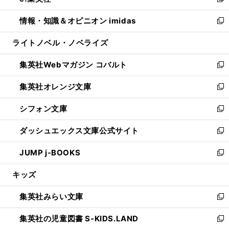
い
新
開
ウ
ン
ウ
し
情報・知識＆オピニオン imidas
く
で
ド
ィ
い
新
開
ウ
ン
ウ
し
ライトノベル・ノベライズ
く
で
ド
ィ
い
開
ウ
ン
ウ
集英社Webマガジン コバルト
く
で
ド
ィ
新
開
ウ
ン
し
集英社オレンジ文庫
く
で
ド
い
新
開
ウ
ウ
し
シフォン文庫
く
で
ィ
い
新
開
ン
ウ
し
ダッシュエックス文庫公式サイト
く
ド
ィ
い
新
ウ
ン
ウ
し
JUMP j-BOOKS
で
ド
ィ
い
新
開
ウ
ン
ウ
し
キッズ
く
で
ド
ィ
い
開
ウ
ン
ウ
集英社みらい文庫
く
で
ド
ィ
新
開
ウ
ン
し
集英社の児童図書 S-KIDS.LAND
く
で
ド
い
新