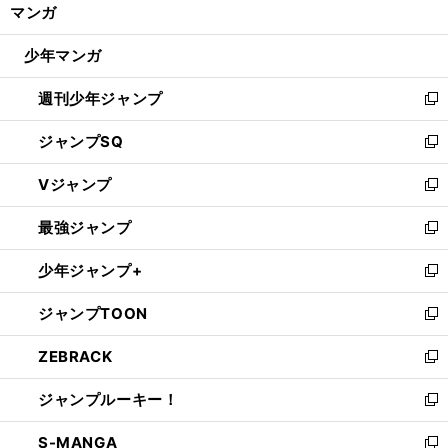
く/
マンガ
ド
閉
ウ
じ
少年マンガ
で
る
開
週刊少年ジャンプ
く
新
し
ジャンプSQ
い
新
ウ
し
Vジャンプ
ィ
い
新
ン
ウ
し
最強ジャンプ
ド
ィ
い
新
ウ
ン
ウ
し
少年ジャンプ+
で
ド
ィ
い
新
開
ウ
ン
ウ
し
ジャンプTOON
く
で
ド
ィ
い
新
開
ウ
ン
ウ
し
ZEBRACK
く
で
ド
ィ
い
新
開
ウ
ン
ウ
し
ジャンプルーキー！
く
で
ド
ィ
い
新
開
ウ
ン
ウ
し
S-MANGA
く
で
ド
ィ
い
新