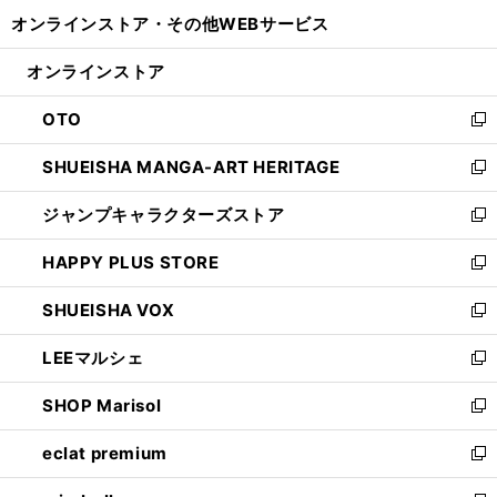
開
ウ
ウ
し
オンラインストア・
その他WEBサービス
く
で
ィ
い
開
ン
ウ
オンラインストア
く
ド
ィ
ウ
ン
OTO
で
ド
新
開
ウ
し
SHUEISHA MANGA-ART HERITAGE
く
で
い
新
開
ウ
し
ジャンプキャラクターズストア
く
ィ
い
新
ン
ウ
し
HAPPY PLUS STORE
ド
ィ
い
新
ウ
ン
ウ
し
SHUEISHA VOX
で
ド
ィ
い
新
開
ウ
ン
ウ
し
LEEマルシェ
く
で
ド
ィ
い
新
開
ウ
ン
ウ
し
SHOP Marisol
く
で
ド
ィ
い
新
開
ウ
ン
ウ
し
eclat premium
く
で
ド
ィ
い
新
開
ウ
ン
ウ
し