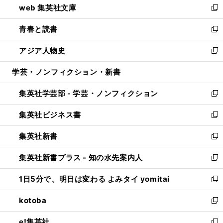
web 集英社文庫
ド
ィ
い
新
ウ
ン
ウ
し
青春と読書
で
ド
ィ
い
新
開
ウ
ン
ウ
し
アジア人物史
く
で
ド
ィ
い
新
開
ウ
ン
ウ
し
学芸・ノンフィクション・新書
く
で
ド
ィ
い
開
ウ
ン
ウ
集英社学芸部 - 学芸・ノンフィクション
く
で
ド
ィ
新
開
ウ
ン
し
集英社ビジネス書
く
で
ド
い
新
開
ウ
ウ
し
集英社新書
く
で
ィ
い
新
開
ン
ウ
し
集英社新書プラス - 知の水先案内人
く
ド
ィ
い
新
ウ
ン
ウ
し
1日5分で、明日は変わる よみタイ yomitai
で
ド
ィ
い
新
開
ウ
ン
ウ
し
kotoba
く
で
ド
ィ
い
新
開
ウ
ン
ウ
し
e!集英社
く
で
ド
ィ