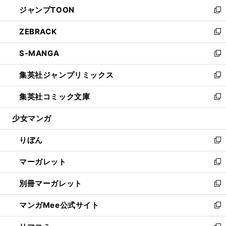
ウ
し
ジャンプTOON
く
で
ド
ィ
い
新
開
ウ
ン
ウ
し
ZEBRACK
く
で
ド
ィ
い
新
開
ウ
ン
ウ
し
S-MANGA
く
で
ド
ィ
い
新
開
ウ
ン
ウ
し
集英社ジャンプリミックス
く
で
ド
ィ
い
新
開
ウ
ン
ウ
し
集英社コミック文庫
く
で
ド
ィ
い
新
開
ウ
ン
ウ
し
少女マンガ
く
で
ド
ィ
い
開
ウ
ン
ウ
りぼん
く
で
ド
ィ
新
開
ウ
ン
し
マーガレット
く
で
ド
い
新
開
ウ
ウ
し
別冊マーガレット
く
で
ィ
い
新
開
ン
ウ
し
マンガMee公式サイト
く
ド
ィ
い
新
ウ
ン
ウ
し