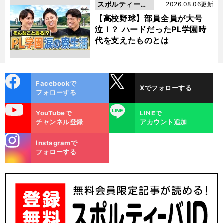
スポルティーバ
2026.08.06更新
動画
【高校野球】部員全員が大号
泣！？ ハードだったPL学園時
代を支えたものとは
cebo
X
Facebookで
Xでフォローする
ok
フォローする
uTube
LINE
YouTubeで
LINEで
チャンネル登録
アカウント追加
stagra
Instagramで
m
フォローする