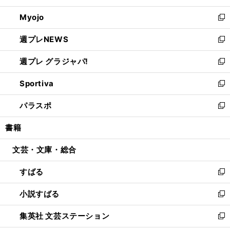
開
ウ
ン
ウ
Myojo
く
で
ド
ィ
新
開
ウ
ン
し
週プレNEWS
く
で
ド
い
新
開
ウ
ウ
し
週プレ グラジャパ!
く
で
ィ
い
新
開
ン
ウ
し
Sportiva
く
ド
ィ
い
新
ウ
ン
ウ
し
パラスポ
で
ド
ィ
い
新
開
ウ
ン
ウ
し
書籍
く
で
ド
ィ
い
開
ウ
ン
ウ
文芸・文庫・総合
く
で
ド
ィ
開
ウ
ン
すばる
く
で
ド
新
開
ウ
し
小説すばる
く
で
い
新
開
ウ
し
集英社 文芸ステーション
く
ィ
い
新
ン
ウ
し