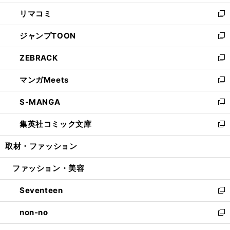
ウ
ン
ウ
し
リマコミ
で
ド
ィ
い
新
開
ウ
ン
ウ
し
ジャンプTOON
く
で
ド
ィ
い
新
開
ウ
ン
ウ
し
ZEBRACK
く
で
ド
ィ
い
新
開
ウ
ン
ウ
し
マンガMeets
く
で
ド
ィ
い
新
開
ウ
ン
ウ
し
S-MANGA
く
で
ド
ィ
い
新
開
ウ
ン
ウ
し
集英社コミック文庫
く
で
ド
ィ
い
新
開
ウ
ン
ウ
し
取材・ファッション
く
で
ド
ィ
い
開
ウ
ン
ウ
ファッション・美容
く
で
ド
ィ
開
ウ
ン
Seventeen
く
で
ド
新
開
ウ
し
non-no
く
で
い
新
開
ウ
し