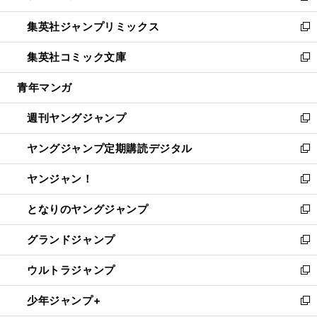
開
ウ
ン
ウ
し
集英社ジャンプリミックス
く
で
ド
ィ
い
新
開
ウ
ン
ウ
し
集英社コミック文庫
く
で
ド
ィ
い
新
開
ウ
ン
ウ
し
青年マンガ
く
で
ド
ィ
い
開
ウ
ン
ウ
週刊ヤングジャンプ
く
で
ド
ィ
新
開
ウ
ン
し
ヤングジャンプ定期購読デジタル
く
で
ド
い
新
開
ウ
ウ
し
ヤンジャン！
く
で
ィ
い
新
開
ン
ウ
し
となりのヤングジャンプ
く
ド
ィ
い
新
ウ
ン
ウ
し
グランドジャンプ
で
ド
ィ
い
新
開
ウ
ン
ウ
し
ウルトラジャンプ
く
で
ド
ィ
い
新
開
ウ
ン
ウ
し
少年ジャンプ+
く
で
ド
ィ
い
新
開
ウ
ン