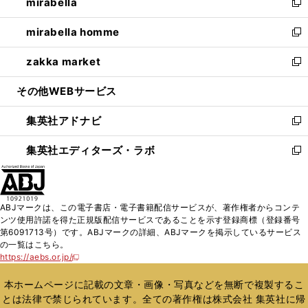
mirabella
く
で
ド
ィ
い
新
開
ウ
ン
ウ
し
mirabella homme
く
で
ド
ィ
い
新
開
ウ
ン
ウ
し
zakka market
く
で
ド
ィ
い
新
開
ウ
ン
ウ
し
その他WEBサービス
く
で
ド
ィ
い
開
ウ
ン
ウ
集英社アドナビ
く
で
ド
ィ
新
開
ウ
ン
し
集英社エディターズ・ラボ
く
で
ド
い
新
開
ウ
ウ
し
く
で
ィ
い
開
ン
ウ
ABJマークは、この電子書店・電子書籍配信サービスが、著作権者からコンテ
く
ド
ィ
ンツ使用許諾を得た正規版配信サービスであることを示す登録商標（登録番号
ウ
ン
第6091713号）です。ABJマークの詳細、ABJマークを掲示しているサービス
で
ド
の一覧はこちら。
開
ウ
https://aebs.or.jp/
新
く
で
し
い
開
本ホームページに記載の文章・画像・写真などを無断で複製するこ
ウ
く
とは法律で禁じられています。全ての著作権は株式会社 集英社に帰
ィ