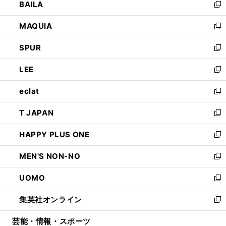
BAILA
く
ィ
い
新
ン
ウ
し
MAQUIA
ド
ィ
い
新
ウ
ン
ウ
し
SPUR
で
ド
ィ
い
新
開
ウ
ン
ウ
し
LEE
く
で
ド
ィ
い
新
開
ウ
ン
ウ
し
eclat
く
で
ド
ィ
い
新
開
ウ
ン
ウ
し
T JAPAN
く
で
ド
ィ
い
新
開
ウ
ン
ウ
し
HAPPY PLUS ONE
く
で
ド
ィ
い
新
開
ウ
ン
ウ
し
MEN'S NON-NO
く
で
ド
ィ
い
新
開
ウ
ン
ウ
し
UOMO
く
で
ド
ィ
い
新
開
ウ
ン
ウ
し
集英社オンライン
く
で
ド
ィ
い
新
開
ウ
ン
ウ
し
芸能・情報・スポーツ
く
で
ド
ィ
い