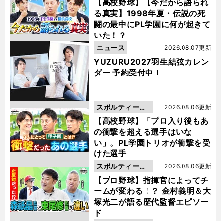
動画
【高校野球】【今だから語られ
る真実】1998年夏・伝説の死
闘の最中にPL学園に何が起きて
いた！？
ニュース
2026.08.07更新
YUZURU2027羽生結弦カレン
ダー 予約受付中！
スポルティーバ
2026.08.06更新
動画
【高校野球】「プロ入り後もあ
の衝撃を超える選手はいな
い」。PL学園トリオが衝撃を受
けた選手
スポルティーバ
2026.08.06更新
動画
【プロ野球】指揮官によってチ
ームが変わる！？ 金村義明＆大
塚光二が語る歴代監督エピソー
ド