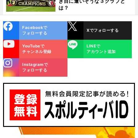
き目に遭いそうな３クラブと
は？
cebo
X
Facebookで
Xでフォローする
ok
フォローする
uTube
LINE
YouTubeで
LINEで
チャンネル登録
アカウント追加
stagra
Instagramで
m
前
フォローする
へ