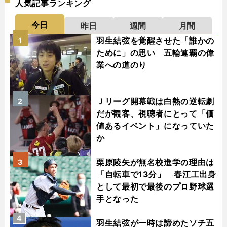
人気記事ランキング
今日
昨日
週間
月間
羽生結弦を覚醒させた「誰かの
1
ために」の思い 五輪連覇の偉
業への道のり
Ｊリーグ開幕戦は白熱の逆転劇
2
だが観客、視聴者にとって「価
値あるイベント」になっていた
か
栗原陵矢が無名校進学の理由は
3
「自転車で13分」 春江工出身
として最初で最後のプロ野球選
手となった
4
羽生結弦が一時は諦めたソチ五