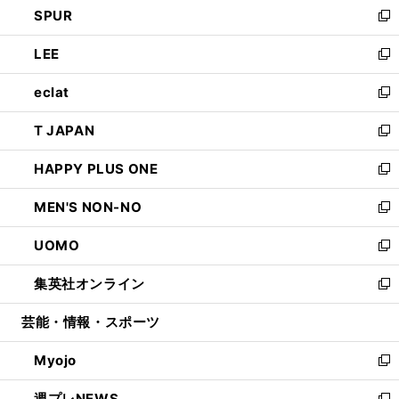
SPUR
で
ド
ィ
い
新
開
ウ
ン
ウ
し
LEE
く
で
ド
ィ
い
新
開
ウ
ン
ウ
し
eclat
く
で
ド
ィ
い
新
開
ウ
ン
ウ
し
T JAPAN
く
で
ド
ィ
い
新
開
ウ
ン
ウ
し
HAPPY PLUS ONE
く
で
ド
ィ
い
新
開
ウ
ン
ウ
し
MEN'S NON-NO
く
で
ド
ィ
い
新
開
ウ
ン
ウ
し
UOMO
く
で
ド
ィ
い
新
開
ウ
ン
ウ
し
集英社オンライン
く
で
ド
ィ
い
新
開
ウ
ン
ウ
し
芸能・情報・スポーツ
く
で
ド
ィ
い
開
ウ
ン
ウ
Myojo
く
で
ド
ィ
新
開
ウ
ン
し
週プレNEWS
く
で