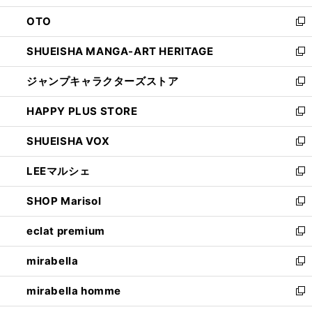
ウ
ン
OTO
で
ド
新
開
ウ
し
SHUEISHA MANGA-ART HERITAGE
く
で
い
新
開
ウ
し
ジャンプキャラクターズストア
く
ィ
い
新
ン
ウ
し
HAPPY PLUS STORE
ド
ィ
い
新
ウ
ン
ウ
し
SHUEISHA VOX
で
ド
ィ
い
新
開
ウ
ン
ウ
し
LEEマルシェ
く
で
ド
ィ
い
新
開
ウ
ン
ウ
し
SHOP Marisol
く
で
ド
ィ
い
新
開
ウ
ン
ウ
し
eclat premium
く
で
ド
ィ
い
新
開
ウ
ン
ウ
し
mirabella
く
で
ド
ィ
い
新
開
ウ
ン
ウ
し
mirabella homme
く
で
ド
ィ
い
新
開
ウ
ン
ウ
し