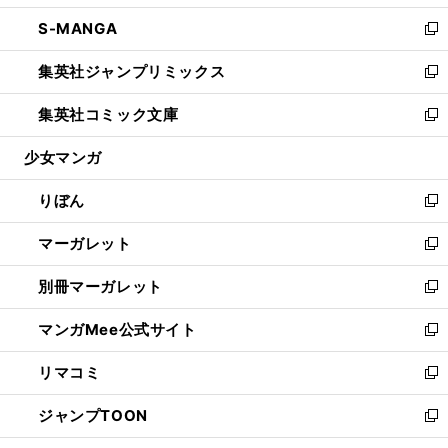
開
ウ
ン
ウ
し
S-MANGA
く
で
ド
ィ
い
新
開
ウ
ン
ウ
し
集英社ジャンプリミックス
く
で
ド
ィ
い
新
開
ウ
ン
ウ
し
集英社コミック文庫
く
で
ド
ィ
い
新
開
ウ
ン
ウ
し
少女マンガ
く
で
ド
ィ
い
開
ウ
ン
ウ
りぼん
く
で
ド
ィ
新
開
ウ
ン
し
マーガレット
く
で
ド
い
新
開
ウ
ウ
し
別冊マーガレット
く
で
ィ
い
新
開
ン
ウ
し
マンガMee公式サイト
く
ド
ィ
い
新
ウ
ン
ウ
し
リマコミ
で
ド
ィ
い
新
開
ウ
ン
ウ
し
ジャンプTOON
く
で
ド
ィ
い
新
開
ウ
ン
ウ
し