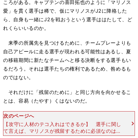
ころがある。キャプテンの喜田拓也のように「マリノス
愛」を貫く選手は稀で、仮にマリノスがJ2に降格した
ら、自身も一緒にJ2を戦おうという選手ははたして、ど
れくらいいるのか。
来季の所属先を見つけるために、チームプレーよりも
自己アピールに走る選手が現われる可能性はあるし、夏
の移籍期間に新たなチームへと移る決断をする選手もい
るだろう。それは選手たちの権利であるため、咎めるも
のではない。
それだけに「残留のために」と同じ方向を向かせるこ
とは、容易（たやす）くはないのだ。
次のページへ
【攻守に人材のテコ入れはできるか】 選手に関し
て言えば、マリノスが残留するために必須なのは、
センターバック（CB）の人材難の解消だ。ジェイ