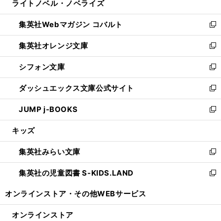
ライトノベル・ノベライズ
く
で
ド
ィ
い
開
ウ
ン
ウ
集英社Webマガジン コバルト
く
で
ド
ィ
新
開
ウ
ン
し
集英社オレンジ文庫
く
で
ド
い
新
開
ウ
ウ
し
シフォン文庫
く
で
ィ
い
新
開
ン
ウ
し
ダッシュエックス文庫公式サイト
く
ド
ィ
い
新
ウ
ン
ウ
し
JUMP j-BOOKS
で
ド
ィ
い
新
開
ウ
ン
ウ
し
キッズ
く
で
ド
ィ
い
開
ウ
ン
ウ
集英社みらい文庫
く
で
ド
ィ
新
開
ウ
ン
し
集英社の児童図書 S-KIDS.LAND
く
で
ド
い
新
開
ウ
ウ
し
オンラインストア・
その他WEBサービス
く
で
ィ
い
開
ン
ウ
オンラインストア
く
ド
ィ