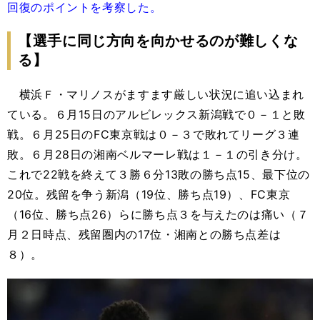
回復のポイントを考察した。
【選手に同じ方向を向かせるのが難しくな
る】
横浜Ｆ・マリノスがますます厳しい状況に追い込まれ
ている。６月15日のアルビレックス新潟戦で０－１と敗
戦。６月25日のFC東京戦は０－３で敗れてリーグ３連
敗。６月28日の湘南ベルマーレ戦は１－１の引き分け。
これで22戦を終えて３勝６分13敗の勝ち点15、最下位の
20位。残留を争う新潟（19位、勝ち点19）、FC東京
（16位、勝ち点26）らに勝ち点３を与えたのは痛い（７
月２日時点、残留圏内の17位・湘南との勝ち点差は
８）。