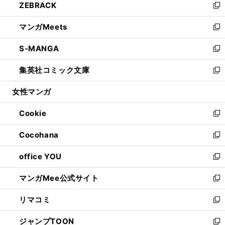
ZEBRACK
く
で
ド
ィ
い
新
開
ウ
ン
ウ
し
マンガMeets
く
で
ド
ィ
い
新
開
ウ
ン
ウ
し
S-MANGA
く
で
ド
ィ
い
新
開
ウ
ン
ウ
し
集英社コミック文庫
く
で
ド
ィ
い
新
開
ウ
ン
ウ
し
女性マンガ
く
で
ド
ィ
い
開
ウ
ン
ウ
Cookie
く
で
ド
ィ
新
開
ウ
ン
し
Cocohana
く
で
ド
い
新
開
ウ
ウ
し
office YOU
く
で
ィ
い
新
開
ン
ウ
し
マンガMee公式サイト
く
ド
ィ
い
新
ウ
ン
ウ
し
リマコミ
で
ド
ィ
い
新
開
ウ
ン
ウ
し
ジャンプTOON
く
で
ド
ィ
い
新