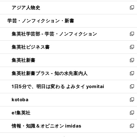
開
ウ
ン
ウ
し
アジア人物史
く
で
ド
ィ
い
新
開
ウ
ン
ウ
し
学芸・ノンフィクション・新書
く
で
ド
ィ
い
開
ウ
ン
ウ
集英社学芸部 - 学芸・ノンフィクション
く
で
ド
ィ
新
開
ウ
ン
し
集英社ビジネス書
く
で
ド
い
新
開
ウ
ウ
し
集英社新書
く
で
ィ
い
新
開
ン
ウ
し
集英社新書プラス - 知の水先案内人
く
ド
ィ
い
新
ウ
ン
ウ
し
1日5分で、明日は変わる よみタイ yomitai
で
ド
ィ
い
新
開
ウ
ン
ウ
し
kotoba
く
で
ド
ィ
い
新
開
ウ
ン
ウ
し
e!集英社
く
で
ド
ィ
い
新
開
ウ
ン
ウ
し
情報・知識＆オピニオン imidas
く
で
ド
ィ
い
新
開
ウ
ン
ウ
し