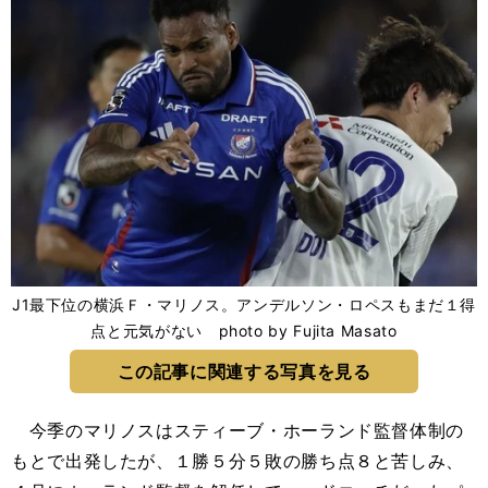
J1最下位の横浜Ｆ・マリノス。アンデルソン・ロペスもまだ１得
点と元気がない photo by Fujita Masato
この記事に関連する写真を見る
今季のマリノスはスティーブ・ホーランド監督体制の
もとで出発したが、１勝５分５敗の勝ち点８と苦しみ、