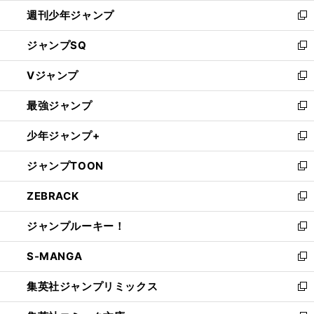
開
週刊少年ジャンプ
く
新
し
ジャンプSQ
い
新
ウ
し
Vジャンプ
ィ
い
新
ン
ウ
し
最強ジャンプ
ド
ィ
い
新
ウ
ン
ウ
し
少年ジャンプ+
で
ド
ィ
い
新
開
ウ
ン
ウ
し
ジャンプTOON
く
で
ド
ィ
い
新
開
ウ
ン
ウ
し
ZEBRACK
く
で
ド
ィ
い
新
開
ウ
ン
ウ
し
ジャンプルーキー！
く
で
ド
ィ
い
新
開
ウ
ン
ウ
し
S-MANGA
く
で
ド
ィ
い
新
開
ウ
ン
ウ
し
集英社ジャンプリミックス
く
で
ド
ィ
い
新
開
ウ
ン
ウ
し