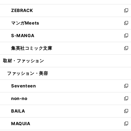
開
ウ
ン
ウ
し
ZEBRACK
く
で
ド
ィ
い
新
開
ウ
ン
ウ
し
マンガMeets
く
で
ド
ィ
い
新
開
ウ
ン
ウ
し
S-MANGA
く
で
ド
ィ
い
新
開
ウ
ン
ウ
し
集英社コミック文庫
く
で
ド
ィ
い
新
開
ウ
ン
ウ
し
取材・ファッション
く
で
ド
ィ
い
開
ウ
ン
ウ
ファッション・美容
く
で
ド
ィ
開
ウ
ン
Seventeen
く
で
ド
新
開
ウ
し
non-no
く
で
い
新
開
ウ
し
BAILA
く
ィ
い
新
ン
ウ
し
MAQUIA
ド
ィ
い
新
ウ
ン
ウ
し