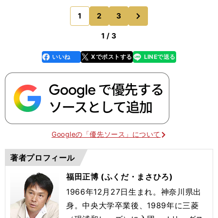
ソン・キニョーネスが戦線離脱となり、諏訪間幸成
次
1
2
3
のページへ
もケガ。最近は
1 / 3
いいね
Xでポストする
LINEで送る
line
faceboo
x
k
Googleの「優先ソース」について
著者プロフィール
福田正博 (ふくだ・まさひろ)
1966年12月27日生まれ。神奈川県出
身。中央大学卒業後、1989年に三菱