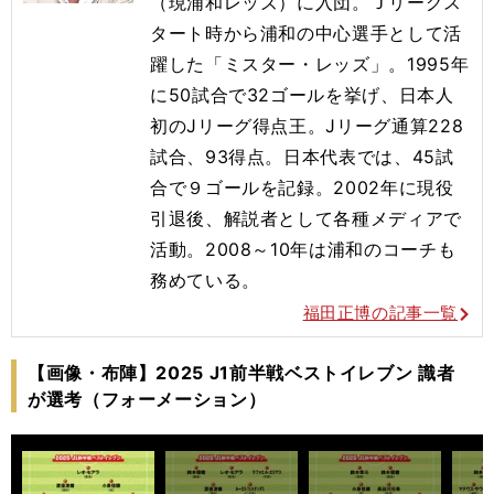
（現浦和レッズ）に入団。Ｊリーグス
タート時から浦和の中心選手として活
躍した「ミスター・レッズ」。1995年
に50試合で32ゴールを挙げ、日本人
初のJリーグ得点王。Jリーグ通算228
試合、93得点。日本代表では、45試
合で９ゴールを記録。2002年に現役
引退後、解説者として各種メディアで
活動。2008～10年は浦和のコーチも
務めている。
福田正博の記事一覧
【画像・布陣】2025 J1前半戦ベストイレブン 識者
が選考（フォーメーション）