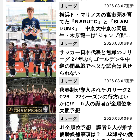
Jリーグ
2026.08.07更新
横浜Ｆ・マリノスの宮市亮を育
てた『NARUTO』と『SLAM
DUNK』 中京大中京の同級
生・木原龍一は"ジャンプ係"だ
った
Jリーグ
2026.08.06更新
サッカー日本代表と無縁のＪリ
ーグ 24年ぶりゴールデン生中
継の開幕戦でヘタな試合は見せ
られない
Jリーグ
2026.08.06更新
秋春制が導入されたJ1リーグ2
026－27シーズンの行方はい
かに!? ５人の識者が全順位を
大胆予想
Jリーグ
2026.08.06更新
J1全順位予想 識者５人が推す
優勝候補筆頭は？ J2降格の憂