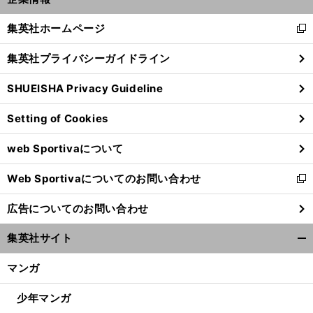
開
く/
集英社ホームページ
新
閉
し
じ
集英社プライバシーガイドライン
い
る
ウ
SHUEISHA Privacy Guideline
ィ
ン
Setting of Cookies
ド
ウ
web Sportivaについて
で
開
Web Sportivaについてのお問い合わせ
く
新
し
広告についてのお問い合わせ
い
ウ
集英社サイト
ィ
開
ン
く/
マンガ
ド
閉
ウ
じ
少年マンガ
で
る