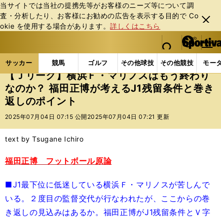
当サイトでは当社の提携先等がお客様のニーズ等について調
査・分析したり、お客様にお勧めの広告を表⽰する⽬的で Co
閉じ
okie を使⽤する場合があります。
詳しくはこちら
る
マイペ
web Sportiva (webスポルティーバ)
検索
メニュ
we
ー
サッカーの記事一覧
Jリーグ他
福田正博
【Ｊリ
b
ジ
サッカー
競馬
ゴルフ
その他球技
その他競技
モー
ス
【Ｊリーグ】横浜Ｆ・マリノスはもう終わり
ポ
なのか？ 福田正博が考えるJ1残留条件と巻き
ル
返しのポイント
テ
ィ
2025年07月04日 07:15 公開
2025年07月04日 07:21 更新
ー
バ
text by Tsugane Ichiro
福田正博 フットボール原論
■J1最下位に低迷している横浜Ｆ・マリノスが苦しんで
いる。２度目の監督交代が行なわれたが、ここからの巻
き返しの見込みはあるか。福田正博がJ1残留条件とＶ字