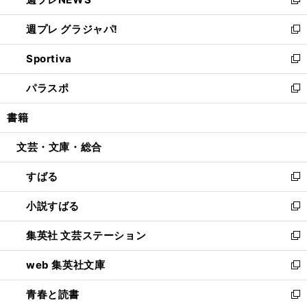
ド
い
新
開
ウ
ウ
し
週プレ グラジャパ!
く
で
ィ
い
新
開
ン
ウ
し
Sportiva
く
ド
ィ
い
新
ウ
ン
ウ
し
パラスポ
で
ド
ィ
い
新
開
ウ
ン
ウ
し
書籍
く
で
ド
ィ
い
開
ウ
ン
ウ
文芸・文庫・総合
く
で
ド
ィ
開
ウ
ン
すばる
く
で
ド
新
開
ウ
し
小説すばる
く
で
い
新
開
ウ
し
集英社 文芸ステーション
く
ィ
い
新
ン
ウ
し
web 集英社文庫
ド
ィ
い
新
ウ
ン
ウ
し
青春と読書
で
ド
ィ
い
新