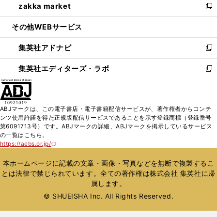
zakka market
く
で
ド
ィ
い
新
開
ウ
ン
ウ
し
その他WEBサービス
く
で
ド
ィ
い
開
ウ
ン
ウ
集英社アドナビ
く
で
ド
ィ
新
開
ウ
ン
し
集英社エディターズ・ラボ
く
で
ド
い
新
開
ウ
ウ
し
く
で
ィ
い
開
ン
ウ
ABJマークは、この電子書店・電子書籍配信サービスが、著作権者からコンテ
く
ド
ィ
ンツ使用許諾を得た正規版配信サービスであることを示す登録商標（登録番号
ウ
ン
第6091713号）です。ABJマークの詳細、ABJマークを掲示しているサービス
で
ド
の一覧はこちら。
開
ウ
https://aebs.or.jp/
新
く
で
し
い
開
本ホームページに記載の文章・画像・写真などを無断で複製するこ
ウ
く
とは法律で禁じられています。全ての著作権は株式会社 集英社に帰
ィ
属します。
ン
ド
© SHUEISHA Inc. All Rights Reserved.
ウ
で
開