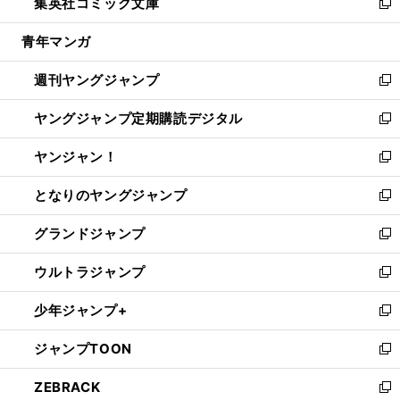
集英社コミック文庫
く
で
ド
ィ
い
新
開
ウ
ン
ウ
し
青年マンガ
く
で
ド
ィ
い
開
ウ
ン
ウ
週刊ヤングジャンプ
く
で
ド
ィ
新
開
ウ
ン
し
ヤングジャンプ定期購読デジタル
く
で
ド
い
新
開
ウ
ウ
し
ヤンジャン！
く
で
ィ
い
新
開
ン
ウ
し
となりのヤングジャンプ
く
ド
ィ
い
新
ウ
ン
ウ
し
グランドジャンプ
で
ド
ィ
い
新
開
ウ
ン
ウ
し
ウルトラジャンプ
く
で
ド
ィ
い
新
開
ウ
ン
ウ
し
少年ジャンプ+
く
で
ド
ィ
い
新
開
ウ
ン
ウ
し
ジャンプTOON
く
で
ド
ィ
い
新
開
ウ
ン
ウ
し
ZEBRACK
く
で
ド
ィ
い
新